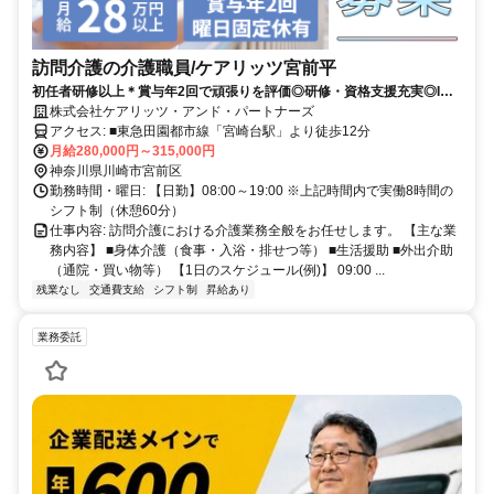
訪問介護の介護職員/ケアリッツ宮前平
初任者研修以上＊賞与年2回で頑張りを評価◎研修・資格支援充実◎ICT
で効率よく働きながら成長＊大手法人
株式会社ケアリッツ・アンド・パートナーズ
アクセス: ■東急田園都市線「宮崎台駅」より徒歩12分
月給280,000円～315,000円
神奈川県川崎市宮前区
勤務時間・曜日: 【日勤】08:00～19:00 ※上記時間内で実働8時間の
シフト制（休憩60分）
仕事内容: 訪問介護における介護業務全般をお任せします。 【主な業
務内容】 ■身体介護（食事・入浴・排せつ等） ■生活援助 ■外出介助
（通院・買い物等） 【1日のスケジュール(例)】 09:00 ...
残業なし
交通費支給
シフト制
昇給あり
業務委託