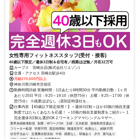
女性専用フィットネススタッフ(受付・接客)
40歳以下限定／週休3日制＆在宅有／残業ほぼ無／月収32万可
カーブス 宮崎台店(株式会社リエゾン)
交通・アクセス 宮崎台駅歩4分
月給270,000円以上
神奈川県川崎市宮前区
勤務時間詳細 実働時間：1日あたり8時間30分 平均勤務日数：1ヶ月
あたり20日 平日：9:25～19:10（休憩75分） 土曜：9:25～17:00（休
憩75分） ※残業ほぼなし（原則定時退社を...
仕事内容 【40歳以下限定採用！】＜週休3日制＞ほか10個の独自支援
制度ではたらくあなたを応援！ ＜10個の独自支援制度をご紹介♪＞ 1.
完全週休3日制も選択OK 2.ワーキングママ/シングルマザー...
業界未経験者歓迎
副業・WワークOK
主婦・主夫歓迎
資格取得支援あり
フリーター歓迎
学歴不問
固定時間制
職場見学可
転勤なし
経験不問
住宅手当あり
交通費全額支給
午前
残業なし
研修あり
夕方
賞与あり