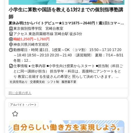
小学生に算数や国語を教える1対2までの個別指導塾講
師
夏休み明けからバイトデビュー★1コマ1875～2640円！週1日1コマ～私
服でok◎
東京個別指導学院 宮崎台教室
アクセス 東急田園都市線 宮崎台駅 徒歩3分
時給1,250円～1,760円
神奈川県川崎市宮前区
勤務曜日・時間 週1日、1授業～OK 〈コマ割〉 15:50～17:10 17:20
～18:40 18:50～20:10 20:20～21:40 〈講習期間〉 夏期：7/14～8/31
冬期：12...
仕事情報 ● 仕事内容 ■小学生向け授業からスタート ■担当制（科目ご
とに同一講師が担当） 担当学年・科目は、面接時にアンケートをと
り 教室に在籍する生徒さんの希望と 照らして決めていきます。 ...
社員登用あり
交通費支給
シフト制
履歴書不要
同じ企業の求人
アルバイト・パート