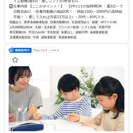
イム勤務(週5日・通しシフト)の希望もO...
仕事内容 【ここがポイント！】 ・日中だけの短時間OK ・週3日～で
日数自由◎ ・扶養内勤務の相談OK！ ・時給1500～2000円の高時給
可能！ ・通しで入れば月収23万以上♪ ・20代～40代スタ...
制服あり
業界未経験者歓迎
扶養内勤務OK
社員登用あり
副業・WワークOK
1日4時間以内OK
主婦・主夫歓迎
フリーター歓迎
シフト自由
学歴不問
即日勤務OK
平日のみOK
学生歓迎
転勤なし
経験不問
未経験者歓迎
交通費全額支給
午前
経験者歓迎
有資格者歓迎
アルバイト・パート