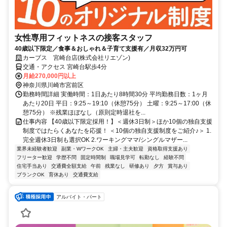
女性専用フィットネスの接客スタッフ
40歳以下限定／食事＆おしゃれ＆子育て支援有／月収32万円可
カーブス 宮崎台店(株式会社リエゾン)
交通・アクセス 宮崎台駅歩4分
月給270,000円以上
神奈川県川崎市宮前区
勤務時間詳細 実働時間：1日あたり8時間30分 平均勤務日数：1ヶ月
あたり20日 平日：9:25～19:10（休憩75分） 土曜：9:25～17:00（休
憩75分） ※残業ほぼなし（原則定時退社を...
仕事内容 【40歳以下限定採用！】＜週休3日制＞ほか10個の独自支援
制度ではたらくあなたを応援！ ＜10個の独自支援制度をご紹介♪＞ 1.
完全週休3日制も選択OK 2.ワーキングママ/シングルマザー...
業界未経験者歓迎
副業・WワークOK
主婦・主夫歓迎
資格取得支援あり
フリーター歓迎
学歴不問
固定時間制
職場見学可
転勤なし
経験不問
住宅手当あり
交通費全額支給
午前
残業なし
研修あり
夕方
賞与あり
ブランクOK
育休あり
交通費支給
アルバイト・パート