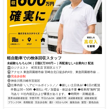
軽自動車での検体回収スタッフ
未経験もちろんOK｜日額2万300円～｜再配達なし×企業向け 配送
ロジクエスト 町田支店 宮前区エリア
アクセス 東急田園都市線 宮崎台北口徒歩約4分、東急田園都市線 宮
前平北口徒歩約14分、東急田園都市線 梶が谷徒歩約23分
完全歩合制
神奈川県川崎市宮前区
仕事内容 ＼＼アピールポイント／／ ◆嬉しい土日休み! ◆1日の配送
件数は30～50件 ◆前払い可／加盟金・保証金不要 ◆軽車両“無料”貸
与あり ※社内規定および審査があります。 ◆時間外・距離超過...
業界未経験者歓迎
学歴不問
平日のみOK
経験不問
未経験者歓迎
経験者歓迎
ブランクOK
長期歓迎
完全歩合制
週2・3日からOK
服装自由
髪型・髪色自由