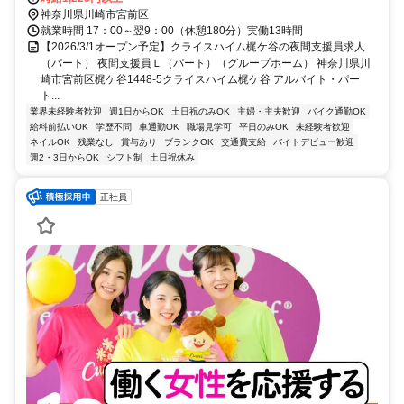
神奈川県川崎市宮前区
就業時間 17：00～翌9：00（休憩180分）実働13時間
【2026/3/1オープン予定】クライスハイム梶ケ谷の夜間支援員求人
（パート） 夜間支援員Ｌ（パート）（グループホーム） 神奈川県川
崎市宮前区梶ケ谷1448-5クライスハイム梶ケ谷 アルバイト・パー
ト...
業界未経験者歓迎
週1日からOK
土日祝のみOK
主婦・主夫歓迎
バイク通勤OK
給料前払いOK
学歴不問
車通勤OK
職場見学可
平日のみOK
未経験者歓迎
ネイルOK
残業なし
賞与あり
ブランクOK
交通費支給
バイトデビュー歓迎
週2・3日からOK
シフト制
土日祝休み
正社員