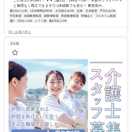
この求人のPOINT！ ▼▼ □週1日・1科目～OK！ 学業やプライベート
と無理なく両立できます◎ □未経験でも安心！ 教室長や...
週1日からOK
1日4時間以内OK
土日祝のみOK
主婦・主夫歓迎
平日のみOK
学生歓迎
未経験者歓迎
経験者歓迎
有資格者歓迎
研修あり
フルタイム歓迎
週2・3日からOK
シフト制
週4日以上OK
同じ企業の求人
正社員