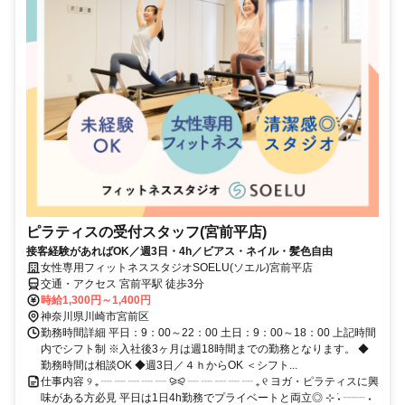
ピラティスの受付スタッフ(宮前平店)
接客経験があればOK／週3日・4h／ビアス・ネイル・髪色自由
女性専用フィットネススタジオSOELU(ソエル)宮前平店
交通・アクセス 宮前平駅 徒歩3分
時給1,300円～1,400円
神奈川県川崎市宮前区
勤務時間詳細 平日：9：00～22：00 土日：9：00～18：00 上記時間
内でシフト制 ※入社後3ヶ月は週18時間までの勤務となります。 ◆
勤務時間は相談OK ◆週3日／４ｈからOK ＜シフト...
仕事内容 ୨ ₊ ┈ ┈ ┈ ┈ ┈ ⪩⪨ ┈ ┈ ┈ ┈ ┈ ₊ ୧ ヨガ・ピラティスに興
味がある方必見 平日は1日4h勤務でプライベートと両立◎ ⊹ ࣪˖ ┈┈ ˖