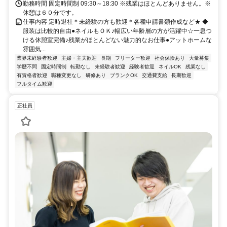
勤務時間 固定時間制 09:30～18:30 ※残業はほとんどありません。※
休憩は６０分です。
仕事内容 定時退社＊未経験の方も歓迎＊各種申請書類作成など★ ◆
服装は比較的自由●ネイルもＯＫ♪幅広い年齢層の方が活躍中☆一息つ
ける休憩室完備♪残業がほとんどない魅力的なお仕事●アットホームな
雰囲気...
業界未経験者歓迎
主婦・主夫歓迎
長期
フリーター歓迎
社会保険あり
大量募集
学歴不問
固定時間制
転勤なし
未経験者歓迎
経験者歓迎
ネイルOK
残業なし
有資格者歓迎
職種変更なし
研修あり
ブランクOK
交通費支給
長期歓迎
フルタイム歓迎
正社員