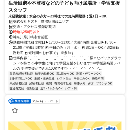
生活困窮や不登校などの子ども向け居場所・学習支援
スタッフ
未経験歓迎￤水金の夕方～21時までの短時間勤務￤週1日～OK
株式会社キズキ 鷺沼駅周辺エリア
交通・アクセス 鷺沼駅周辺
時給1,250円以上
神奈川県川崎市宮前区
勤務時間詳細 水曜日▶17:00～21:00／実働4時間 金曜日▶18:30～
21:00／実働2.5時間 ◩ 平日のみ（月・水） ◩ 週1日～OK／週2日勤
務歓迎 ◩ 短時間のお仕事です ※参加す...
仕事内容 ⋱⋰ ⋱⋰ ⋱⋰ ⋱⋰⋱⋰ ⋱⋰ ⋱⋰ ⋱⋰ 様々なバックグラウ
ンドを持つ 小中学生に向けて学習支援を行います❗ 中学授業補習レベ
ルの 学習支援ができればOKです◎ ⋱⋰ ⋱⋰ ⋱⋰ ⋱⋰...
業界未経験者歓迎
扶養内勤務OK
週1日からOK
副業・WワークOK
1日4時間以内OK
主婦・主夫歓迎
シフト自由
平日のみOK
経験不問
未経験者歓迎
経験者歓迎
夜間
有資格者歓迎
研修あり
夕方
ブランクOK
交通費支給
長期歓迎
週2・3日からOK
シフト制
アルバイト・パート