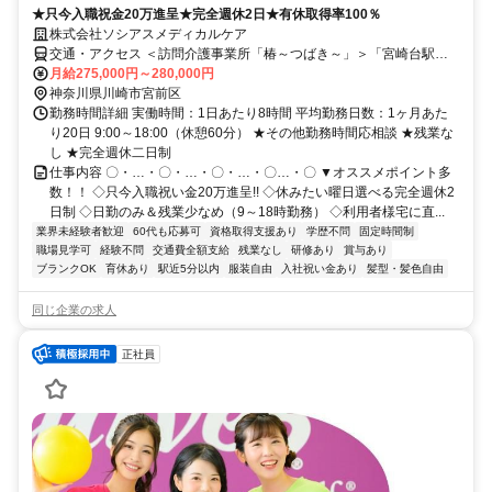
★只今入職祝金20万進呈★完全週休2日★有休取得率100％
株式会社ソシアスメディカルケア
交通・アクセス ＜訪問介護事業所「椿～つばき～」＞「宮崎台駅」
より徒歩1分
月給275,000円～280,000円
神奈川県川崎市宮前区
勤務時間詳細 実働時間：1日あたり8時間 平均勤務日数：1ヶ月あた
り20日 9:00～18:00（休憩60分） ★その他勤務時間応相談 ★残業な
し ★完全週休二日制
仕事内容 〇・…・〇・…・〇・…・〇…・〇 ▼オススメポイント多
数！！ ◇只今入職祝い金20万進呈!! ◇休みたい曜日選べる完全週休2
日制 ◇日勤のみ＆残業少なめ（9～18時勤務） ◇利用者様宅に直...
業界未経験者歓迎
60代も応募可
資格取得支援あり
学歴不問
固定時間制
職場見学可
経験不問
交通費全額支給
残業なし
研修あり
賞与あり
ブランクOK
育休あり
駅近5分以内
服装自由
入社祝い金あり
髪型・髪色自由
同じ企業の求人
正社員