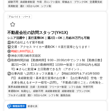
経験不問
未経験者歓迎
午前
月1シフト提出
研修あり
ブランクOK
交通費支給
長期歓迎
週2・3日からOK
シフト制
アルバイト・パート
不動産会社の訪問スタッフ(YH1X)
シニア活躍中｜直行直帰OK｜週2日～OK｜月給26万円も可能
株式会社よろず屋不動産
交通・アクセス マイカー通勤OK！※直行直帰となります！
時給1,800円以上
神奈川県川崎市宮前区
勤務時間詳細 【勤務時間】9:00～20:00の中でシフト制 【勤務日数】
週2日〜OK！ 【1日の勤務時間】1日6h〜歓迎！ (1日6h以内も相談
可) ★さらに歓迎★ 土日勤務できる方 （アポイント...
仕事内容 ＼訪問スタッフ大募集！／ 【時給1800円＆アポ1件5000
円】 未経験歓迎！基本直行直帰のお仕事！ 【お仕事内容】 空地・空
き家を抱えるオーナー様宅へ訪問し 『不動産の困りごと』の有無を...
業界未経験者歓迎
主婦・主夫歓迎
フリーター歓迎
シフト自由
学歴不問
車通勤OK
転勤なし
経験不問
未経験者歓迎
経験者歓迎
ブランクOK
フルタイム歓迎
週2・3日からOK
シフト制
服装自由
派遣社員