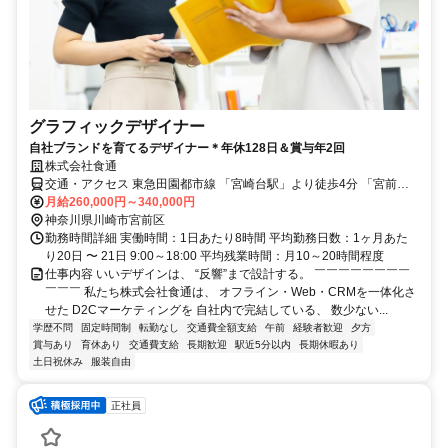
グラフィックデザイナー
自社ブランドを育てるデザイナー＊年休128日＆賞与年2回
株式会社食通
交通・アクセス 東急田園都市線 「宮崎台駅」より徒歩4分 「宮前平
駅」より徒歩10分
月給260,000円～340,000円
神奈川県川崎市宮前区
勤務時間詳細 実働時間：1日あたり8時間 平均勤務日数：1ヶ月あた
り20日 〜 21日 9:00～18:00 平均残業時間：月10～20時間程度
仕事内容 いいデザインは、 “反響”まで設計する。 ￣￣￣￣￣￣￣￣
￣￣￣ 私たち株式会社食通は、 オフライン・Web・CRMを一体化さ
せた D2Cマーケティングを 自社内で完結している、 数少ない...
学歴不問
固定時間制
転勤なし
交通費全額支給
午前
経験者歓迎
夕方
賞与あり
育休あり
交通費支給
長期歓迎
駅近5分以内
長期休暇あり
土日祝休み
服装自由
正社員