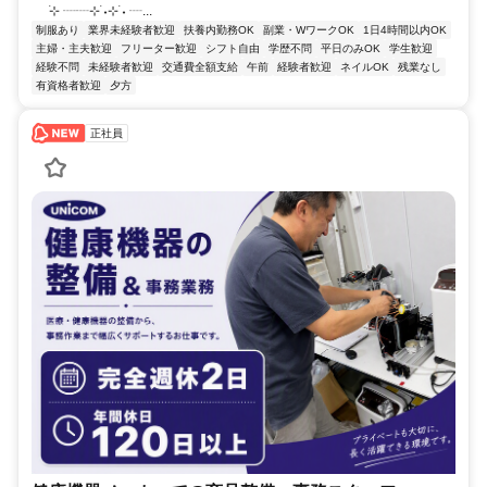
࣪⊹ ┈┈⊹ ࣪˖⊹ ࣪˖ ┈...
制服あり
業界未経験者歓迎
扶養内勤務OK
副業・WワークOK
1日4時間以内OK
主婦・主夫歓迎
フリーター歓迎
シフト自由
学歴不問
平日のみOK
学生歓迎
経験不問
未経験者歓迎
交通費全額支給
午前
経験者歓迎
ネイルOK
残業なし
有資格者歓迎
夕方
正社員