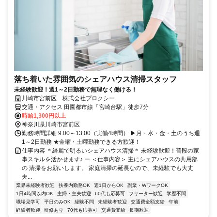
落ち着いた雰囲気のシェアハウス清掃スタッフ
未経験歓迎！週1～2日勤務で無理なく働ける！
川崎市宮前区 株式会社プロクシー
交通・アクセス 田園都市線「宮崎台駅」徒歩7分
時給1,300円以上
神奈川県川崎市宮前区
勤務時間詳細 9:00～13:00（実働4時間） ▶月・水・金・土のうち週
1～2日勤務 ★金曜・土曜勤務できる方歓迎！
仕事内容 ＊綺麗で明るいシェアハウス清掃＊ 未経験歓迎！普段の家
事スキルを活かせます♪ ー ＜仕事内容＞ 主にシェアハウスの共用部
の 清掃をお願いします。 家庭清掃の延長なので、未経験でも大丈
夫...
業界未経験者歓迎
扶養内勤務OK
週1日からOK
副業・WワークOK
1日4時間以内OK
主婦・主夫歓迎
60代も応募可
フリーター歓迎
学歴不問
職場見学可
平日のみOK
経験不問
未経験者歓迎
交通費全額支給
午前
経験者歓迎
研修あり
70代も応募可
交通費支給
長期歓迎