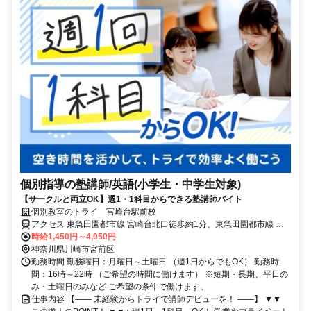
個別指導の塾講師/英語(小学生・中学生対象)
【サークルと両立OK】週1・1科目からできる塾講師バイト
個別教室のトライ 宮崎台駅前校
アクセス 東急田園都市線 宮崎台北口徒歩約1分、東急田園都市線 宮
前平北口徒歩約14分、東急田園都市線 梶が谷徒歩約24分
時給1,450円～4,050円
神奈川県川崎市宮前区
勤務時間 勤務曜日：月曜日～土曜日 （週1日からでもOK） 勤務時
間：16時～22時 （ご希望の時間に働けます） ※短期・長期、平日の
み・土曜日のみなど ご希望の条件で働けます。
仕事内容 【―― 未経験からトライで講師デビューを！ ――】 ▼▼