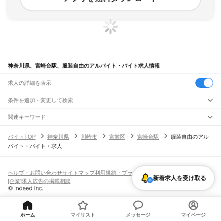
神奈川県、宮崎台駅、服装自由のアルバイト・バイト求人情報
求人の詳細を表示
条件を追加・変更して検索
市区町村を追加・変更
関連キーワード
完全在宅ワーク 全国
シール貼り 在宅
現在地周辺
ガチャガチャ
犬カフェ
神奈川県
駅を追加・変更
バイトTOP
神奈川県
川崎市
宮前区
宮崎台駅
服装自由のアル
神奈川県
すべて
バイト・バイト・求人
横浜市
すべて
職種を追加・変更
JR東海道本線(東京～熱海)
鶴見区
神奈川区
西区
中区
南区
保土ケ谷区
磯子区
金沢区
港北区
戸塚区
港南区
川崎駅
横浜駅
戸塚駅
大船駅
藤沢駅
辻堂駅
茅ケ崎駅
平塚駅
大磯駅
二宮駅
国府津駅
飲食・フードサービス
旭区
緑区
瀬谷区
栄区
泉区
青葉区
都筑区
特徴を追加・変更
鴨宮駅
小田原駅
早川駅
根府川駅
真鶴駅
湯河原駅
飲食・フードサービス
すべて
ヘルプ・お問い合わせ
サイトマップ
利用規約・プライバシーポリシー
川崎市
すべて
新着求人を受け取る
ホールスタッフ
キッチンスタッフ
皿洗い・洗い場
精肉・鮮魚加工
給食調理
人気
[企業]求人広告の掲載相談
JR南武線
川崎区
幸区
中原区
高津区
多摩区
宮前区
麻生区
雇用形態を追加・変更
パン屋（ベーカリー）
フードカウンター販売員
バー（BAR）・バーテンダー
日払いOK
高校生歓迎
学生歓迎
深夜の仕事
髪型・髪色自由
ひげOK
ネイルOK
川崎駅
尻手駅
矢向駅
鹿島田駅
平間駅
向河原駅
武蔵小杉駅
武蔵中原駅
武蔵新城駅
飲食店補助（開店・閉店準備）
飲食店（店長・マネージャー）
相模原市
すべて
ピアスOK
アルバイト・パート
履歴書不要
オープニングスタッフ
留学生・外国人活躍中
武蔵溝ノ口駅
津田山駅
久地駅
宿河原駅
登戸駅
中野島駅
稲田堤駅
八丁畷駅
都道府県を変更
営業・販売
緑区
中央区
南区
勤務期間
正社員
川崎新町駅
小田栄駅
浜川崎駅
営業・販売
すべて
短期
契約社員
単発・1日OK
長期
期間限定（春夏冬休み等）
ホーム
マイリスト
メッセージ
マイページ
横須賀市
平塚市
鎌倉市
藤沢市
小田原市
茅ヶ崎市
逗子市
三浦市
秦野市
厚木市
JR鶴見線
営業
テレフォンアポインター（テレアポ）
ルートセールス
コンビニ