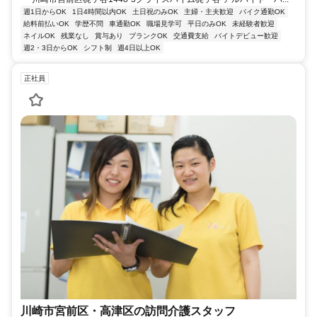
週1日からOK
1日4時間以内OK
土日祝のみOK
主婦・主夫歓迎
バイク通勤OK
給料前払いOK
学歴不問
車通勤OK
職場見学可
平日のみOK
未経験者歓迎
ネイルOK
残業なし
賞与あり
ブランクOK
交通費支給
バイトデビュー歓迎
週2・3日からOK
シフト制
週4日以上OK
正社員
川崎市宮前区・高津区の訪問介護スタッフ