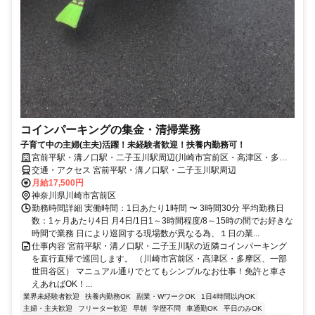
コインパーキングの集金・清掃業務
子育て中の主婦(主夫)活躍！未経験者歓迎！扶養内勤務可！
宮前平駅・溝ノ口駅・二子玉川駅周辺(川崎市宮前区・高津区・多摩
区、一部世田谷区)
交通・アクセス 宮前平駅・溝ノ口駅・二子玉川駅周辺
月給17,500円
神奈川県川崎市宮前区
勤務時間詳細 実働時間：1日あたり1時間 〜 3時間30分 平均勤務日
数：1ヶ月あたり4日 月4日/1日1～3時間程度/8～15時の間でお好きな
時間で業務 日により巡回する現場数が異なる為、１日の業...
仕事内容 宮前平駅・溝ノ口駅・二子玉川駅の近隣コインパーキング
を直行直帰で巡回します。 （川崎市宮前区・高津区・多摩区、一部
世田谷区） マニュアル通りでとてもシンプルなお仕事！免許と車さ
えあればOK！...
業界未経験者歓迎
扶養内勤務OK
副業・WワークOK
1日4時間以内OK
主婦・主夫歓迎
フリーター歓迎
早朝
学歴不問
車通勤OK
平日のみOK