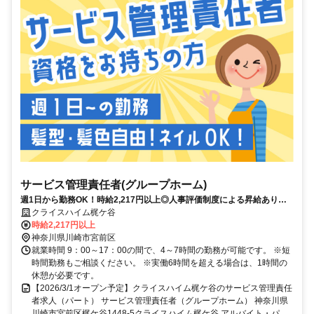
サービス管理責任者(グループホーム)
週1日から勤務OK！時給2,217円以上◎人事評価制度による昇給あり！
服装・髪色・ネイル自由（規定あり）♪働きやすい環境づくりを進めてい
クライスハイム梶ケ谷
ます！
時給2,217円以上
神奈川県川崎市宮前区
就業時間 9：00～17：00の間で、4～7時間の勤務が可能です。 ※短
時間勤務もご相談ください。 ※実働6時間を超える場合は、1時間の
休憩が必要です。
【2026/3/1オープン予定】クライスハイム梶ケ谷のサービス管理責任
者求人（パート） サービス管理責任者（グループホーム） 神奈川県
川崎市宮前区梶ケ谷1448-5クライスハイム梶ケ谷 アルバイト・パ...