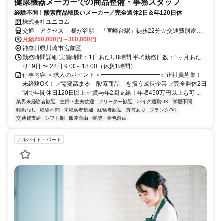
健康機器メーカーでの商品整備・事務スタッフ
経験不問！酸素商品取扱いメーカー／完全週休2日＆年120日休
株式会社ユニコム
交通・アクセス 「梶が谷駅」「宮崎台駅」徒歩22分☆交通費別途支
給
月給250,000円～300,000円
神奈川県川崎市宮前区
勤務時間詳細 実働時間：1日あたり8時間 平均勤務日数：1ヶ月あた
り19日 〜 22日 9:00～18:00（休憩1時間）
仕事内容 ＜求人のポイント＞━━━━━━━━━━ ✅正社員募集！
未経験OK！ ✅需要高まる「酸素商品」を扱う成長企業 ✅完全週休2日
制で年間休日120日以上 ✅賞与年2回支給！年収450万円以上も可 ...
業界未経験者歓迎
主婦・主夫歓迎
フリーター歓迎
バイク通勤OK
学歴不問
転勤なし
経験不問
未経験者歓迎
経験者歓迎
賞与あり
ブランクOK
交通費支給
シフト制
服装自由
髪型・髪色自由
アルバイト・パート