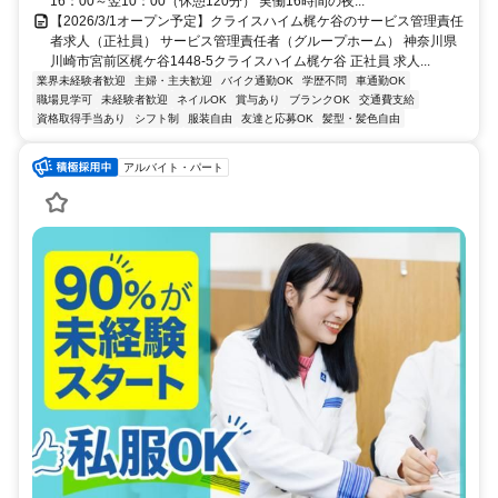
16：00～翌10：00（休憩120分） 実働16時間の夜...
【2026/3/1オープン予定】クライスハイム梶ケ谷のサービス管理責任
者求人（正社員） サービス管理責任者（グループホーム） 神奈川県
川崎市宮前区梶ケ谷1448-5クライスハイム梶ケ谷 正社員 求人...
業界未経験者歓迎
主婦・主夫歓迎
バイク通勤OK
学歴不問
車通勤OK
職場見学可
未経験者歓迎
ネイルOK
賞与あり
ブランクOK
交通費支給
資格取得手当あり
シフト制
服装自由
友達と応募OK
髪型・髪色自由
アルバイト・パート