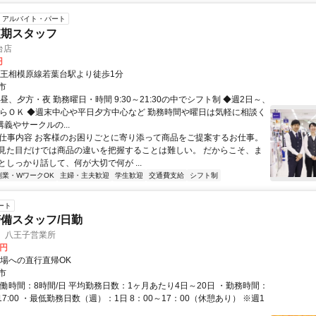
アルバイト・パート
短期スタッフ
台店
円
京王相模原線若葉台駅より徒歩1分
市
昼、夕方・夜 勤務曜日・時間 9:30～21:30の中でシフト制 ◆週2日～、
からＯＫ ◆週末中心や平日夕方中心など 勤務時間や曜日は気軽に相談く
講義やサークルの...
● 仕事内容 お客様のお困りごとに寄り添って商品をご提案するお仕事。
見た目だけでは商品の違いを把握することは難しい。 だからこそ、ま
としっかり話して、何が大切で何が ...
副業・WワークOK
主婦・主夫歓迎
学生歓迎
交通費支給
シフト制
ート
備スタッフ/日勤
 八王子営業所
0円
現場への直行直帰OK
市
実働時間：8時間/日 平均勤務日数：1ヶ月あたり4日～20日 ・勤務時間：
00～17:00 ・最低勤務日数（週）：1日 8：00～17：00（休憩あり） ※週1