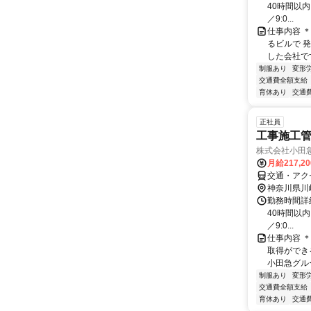
40時間以内 
／9:0...
仕事内容 
るビルで 
した会社で
制服あり
変形
交通費全額支給
育休あり
交通
正社員
工事施工
株式会社小田
月給217,2
交通・アク
神奈川県川
勤務時間詳
40時間以内 
／9:0...
仕事内容 
取得ができ
小田急グル
制服あり
変形
交通費全額支給
育休あり
交通