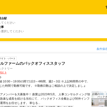
葉台駅
してください
仕事
を選択してください
条件保
バイト・パート
サルファームのバックオフィススタッフ
ェクトリー
0円以上
ト
 10:00～19:00の間で1日3～4時間、週2～3日 ※上記時間帯の中で、
じた時間で勤務可能です。 ※勤務日数はご相談の上で決定しましょ
コアメンバーを大募集中！ 創業は2023年5月。 人事コンサルティング領
 急速な成長を続ける当社にて、 バックオフィス全般および対外インフ
運用をお任せします。 単なる...