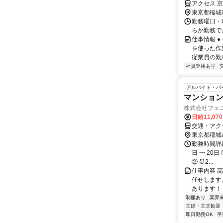
アクセス 
東京都稲城
勤務曜日・時
らか勤務で
仕事情報 
を使った作
従業員の勤
社員登用あり
アルバイト・パ
マンショ
株式会社フェ
日給11,07
交通・アク
東京都稲城
勤務時間詳細
日 〜 20日
② ⏰2...
仕事内容 
任せします
あります！ 
制服あり
業界
主婦・主夫歓迎
即日勤務OK
平