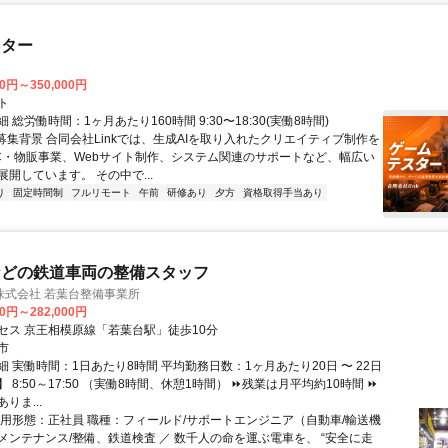
スター
00円～350,000円
ト
 総労働時間：1ヶ月あたり160時間 9:30〜18:30(実働8時間)
●募集背景 合同会社Linkでは、生成AIを取り入れたクリエイティブ制作を
C・物販事業、Webサイト制作、システム関連のサポートなど、幅広い
開しています。 その中で...
り
固定時間制
フルリモート
午前
研修あり
夕方
資格取得手当あり
などの鉄道車両の整備スタッフ
株式会社 若葉台整備事業所
00円～282,000円
セス 京王相模原線「若葉台駅」徒歩10分
市
 実働時間：1日あたり8時間 平均勤務日数：1ヶ月あたり20日 〜 22日
 8:50～17:50 （実働8時間、休憩1時間） ⏩残業は月平均約10時間 ⏩
りま...
雇用形態：正社員 職種：フィールド/サポートエンジニア（自動車/輸送機
メンテナンス/整備、鉄道検査 ／ 数千人の命を運ぶ電車を、 “安全に走