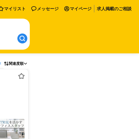
マイリスト
メッセージ
マイページ
求人掲載のご相談
存
関連度順