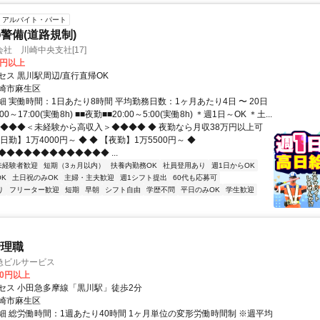
アルバイト・パート
警備(道路規制)
社 川崎中央支社[17]
0円以上
セス 黒川駅周辺/直行直帰OK
崎市麻生区
 実働時間：1日あたり8時間 平均勤務日数：1ヶ月あたり4日 〜 20日
00～17:00(実働8h) ■■夜勤■■20:00～5:00(実働8h) ＊週1日～OK ＊土...
◆◆◆◆＜未経験から高収入＞◆◆◆◆ ◆ 夜勤なら月収38万円以上可
 【日勤】1万4000円～ ◆ ◆ 【夜勤】1万5500円～ ◆
◆◆◆◆◆◆◆◆◆◆◆◆ ...
未経験者歓迎
短期（3ヵ月以内）
扶養内勤務OK
社員登用あり
週1日からOK
K
土日祝のみOK
主婦・主夫歓迎
週1シフト提出
60代も応募可
り
フリーター歓迎
短期
早朝
シフト自由
学歴不問
平日のみOK
学生歓迎
管理職
急ビルサービス
00円以上
セス 小田急多摩線「黒川駅」徒歩2分
崎市麻生区
細 総労働時間：1週あたり40時間 1ヶ月単位の変形労働時間制 ※週平均