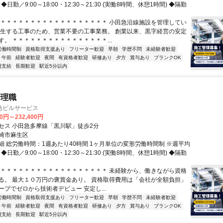
◆日勤／9:00～18:00・12:30～21:30 (実働8時間、休憩1時間) ◆隔勤
＊＊＊＊＊＊＊＊＊＊＊＊＊＊＊＊＊＊＊ 小田急沿線施設を管理してい
発生する工事のため、営業不要の工事業務。 創業以来、黒字経営の安定
す。 ＊＊＊＊＊＊＊＊＊＊＊＊＊＊＊＊...
労働時間制
資格取得支援あり
フリーター歓迎
早朝
学歴不問
未経験者歓迎
午前
経験者歓迎
夜間
有資格者歓迎
研修あり
夕方
賞与あり
ブランクOK
費支給
長期歓迎
駅近5分以内
管理職
急ビルサービス
00円～232,400円
セス 小田急多摩線「黒川駅」徒歩2分
崎市麻生区
細 総労働時間：1週あたり40時間 1ヶ月単位の変形労働時間制 ※週平均
◆日勤／9:00～18:00・12:30～21:30 (実働8時間、休憩1時間) ◆隔勤
＊＊＊＊＊＊＊＊＊＊＊＊＊＊＊＊＊＊＊ 未経験から、働きながら資格
る。 最大１０万円の褒賞金あり。 資格取得費用は「会社が全額負担」
ープでゼロから技術者デビュー 安定し...
労働時間制
資格取得支援あり
フリーター歓迎
早朝
学歴不問
未経験者歓迎
午前
経験者歓迎
夜間
有資格者歓迎
研修あり
夕方
賞与あり
ブランクOK
費支給
長期歓迎
駅近5分以内