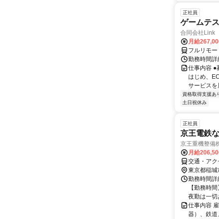
正社員
ゲームテ
合同会社Link
月給267,0
フルリモー
勤務時間詳細
仕事内容 
はじめ、E
サービスを展
資格取得支援あ
土日祝休み
正社員
京王電鉄
京王重機整備
月給206,5
交通・アク
東京都稲城
勤務時間詳細
【勤務時間】
夜勤は一切あ
仕事内容 
器）、鉄道