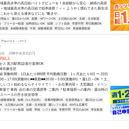
地域最高水準の高日給バイトデビューを！未経験から安心・納得の高収
 ＞＞地域最高水準の高日給で効率抜群！＜＜ ようやく慣れてきた新生活
これから迎える連休などにも ”働きや...
登用あり
週1日からOK
副業・WワークOK
土日祝のみOK
主婦・主夫歓迎
り
フリーター歓迎
給料前払いOK
短期
シフト自由
学歴不問
即日勤務OK
生歓迎
未経験者歓迎
午前
経験者歓迎
即日払いOK
有資格者歓迎
アルバイト・パート
備
社 川崎中央支社[17]
0円以上
セス 黒川駅周辺/直行直帰OK
崎市麻生区
 実働時間：1日あたり8時間 平均勤務日数：1ヶ月あたり4日 〜 20日
00～17:00(実働8h) ■■夜勤■■20:00～5:00(実働8h) ＊週1日～OK ＊土...
新しいコト始めるならテイケイで！ - ＜お仕事内容＞ 大型施設・イベン
車場で 車両･歩行者の交通誘導･ご案内 ＊駐車場所への案内・退出時の
スペースの空き状況管理 ...
未経験者歓迎
短期（3ヵ月以内）
扶養内勤務OK
社員登用あり
週1日からOK
K
土日祝のみOK
主婦・主夫歓迎
週1シフト提出
60代も応募可
り
フリーター歓迎
短期
早朝
シフト自由
学歴不問
平日のみOK
学生歓迎