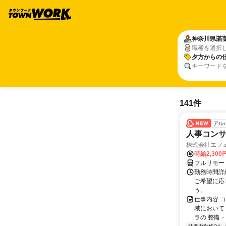
神奈川県
若
職種を選択
夕方からの
キーワード
141件
アル
人事コン
株式会社エフ
時給2,30
フルリモー
勤務時間詳細
ご希望に応
う。
仕事内容 
域において
ラの 整備・