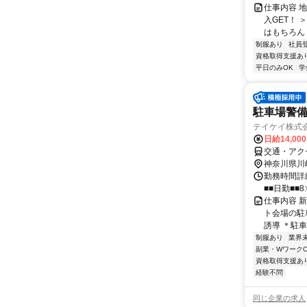
仕事内容 
入GET！
はもちろん 
制服あり
社員
資格取得支援あ
平日のみOK
学
駐車場警
テイケイ株式会
日給14,00
交通・アク
神奈川県川
勤務時間詳細
■■日勤■■8:
仕事内容 
ト会場の駐
誘導 ＊駐車
制服あり
業界
副業・WワークO
資格取得支援あ
経験不問
同じ企業の求人