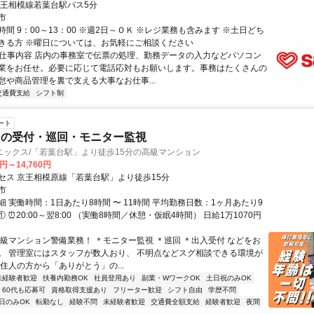
京王相模線若葉台駅バス5分
市
間 9：00～13：00 ※週2日～ＯＫ ※レジ業務も含みます ※土日どち
きる方 ※曜日については、お気軽にご相談ください
● 仕事内容 店内の事務室で伝票の処理、勤務データの入力などパソコン
業をお任せ。必要に応じて電話応対もお願いします。事務はたくさんの
怠や商品管理を裏で支える大事なお仕事...
交通費支給
シフト制
ート
ンの受付・巡回・モニター監視
ニックス/「若葉台駅」より徒歩15分の高級マンション
0円～14,760円
セス 京王相模原線「若葉台駅」より徒歩15分
市
 実働時間：1日あたり8時間 〜 11時間 平均勤務日数：1ヶ月あたり9
 ① ⏰20:00～翌8:00 （実働8時間／休憩・仮眠4時間） 日給1万1070円
高級マンション警備業務！ ＊モニター監視 ＊巡回 ＊出入受付 などをお
。 管理室にはスタッフが数人おり、 不明点などスグ相談できる環境が
住人の方から「ありがとう」の...
未経験者歓迎
扶養内勤務OK
社員登用あり
副業・WワークOK
土日祝のみOK
60代も応募可
資格取得支援あり
フリーター歓迎
シフト自由
学歴不問
日のみOK
転勤なし
経験不問
未経験者歓迎
交通費全額支給
経験者歓迎
夜間