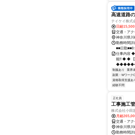
高速道路の
テイケイ株式会
日給15,50
交通・アク
神奈川県川
勤務時間詳細
■■日勤■■8:
仕事内容 
能!! ◆ ◆
◆◆◆◆◆◆
制服あり
業界
副業・WワークO
資格取得支援あ
経験不問
正社員
工事施工
株式会社小田
月給265,0
交通・アク
神奈川県川
勤務時間詳