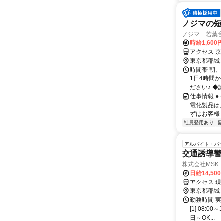
ノジマの
ノジマ 若葉
時給1,600
アクセス 
東京都稲城
時間帯 朝、
1日4時間
ださい♪ ◆
仕事情報 
電化製品は
ずはお客様
社員登用あり
アルバイト・パ
交通誘導警
株式会社MSK
日給14,50
アクセス 
東京都稲城
勤務時間 
[1] 08:
日～OK...