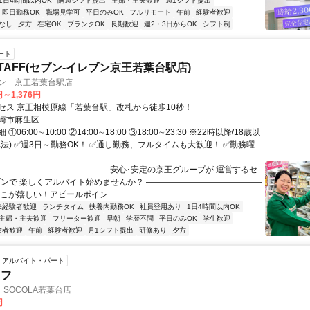
1日4時間以内OK
隔週シフト提出
主婦・主夫歓迎
週1シフト提出
即日勤務OK
職場見学可
平日のみOK
フルリモート
午前
経験者歓迎
なし
夕方
在宅OK
ブランクOK
長期歓迎
週2・3日からOK
シフト制
ート
TAFF(セブン-イレブン京王若葉台駅店)
ブン 京王若葉台駅店
円～1,376円
セス 京王相模原線「若葉台駅」改札から徒歩10秒！
崎市麻生区
06:00∼10:00 ②14:00∼18:00 ③18:00∼23:30 ※22時以降/18歳以
準法) ✅週3日～勤務OK！ ✅通し勤務、フルタイムも大歓迎！ ✅勤務曜
―――――――――――――― 安心･安定の京王グループが 運営するセ
ブンで 楽しくアルバイト始めませんか？ ――――――――――――――
こが嬉しい！アピールポイン...
未経験者歓迎
ランチタイム
扶養内勤務OK
社員登用あり
1日4時間以内OK
主婦・主夫歓迎
フリーター歓迎
早朝
学歴不問
平日のみOK
学生歓迎
験者歓迎
午前
経験者歓迎
月1シフト提出
研修あり
夕方
アルバイト・パート
ッフ
SOCOLA若葉台店
円