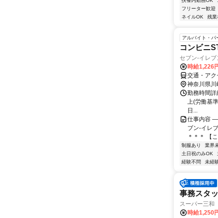
扶養内勤務OK
フリーター歓迎
ネイルOK
残業
アルバイト・パ
コンビニS
セブン‐イレ
時給1,226
交通・アク
神奈川県川
勤務時間詳細 ①
上(労働基
日...
仕事内容 
ブン-イレ
＊＊＊ 【こ
制服あり
業界
土日祝のみOK
経験不問
未経
事務スタ
スーパー三和 
時給1,250