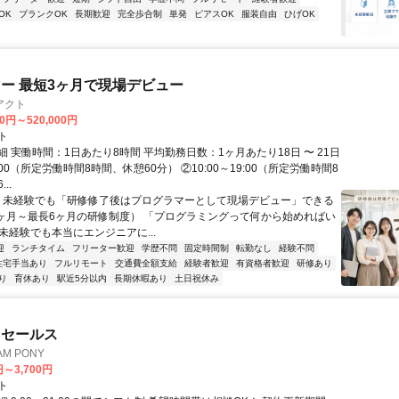
OK
ブランクOK
長期歓迎
完全歩合制
単発
ピアスOK
服装自由
ひげOK
ー 最短3ヶ月で現場デビュー
アクト
00円～520,000円
ト
 実働時間：1日あたり8時間 平均勤務日数：1ヶ月あたり18日 〜 21日
18:00（所定労働時間8時間、休憩60分） ②10:00～19:00（所定労働時間8
..
＼ 未経験でも「研修修了後はプログラマーとして現場デビュー」できる
1ヶ月～最長6ヶ月の研修制度） 「プログラミングって何から始めればい
T未経験でも本当にエンジニアに...
迎
ランチタイム
フリーター歓迎
学歴不問
固定時間制
転勤なし
経験不問
住宅手当あり
フルリモート
交通費全額支給
経験者歓迎
有資格者歓迎
研修あり
り
育休あり
駅近5分以内
長期休暇あり
土日祝休み
ドセールス
M PONY
円～3,700円
ト