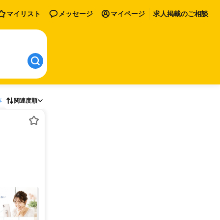
マイリスト
メッセージ
マイページ
求人掲載のご相談
存
関連度順