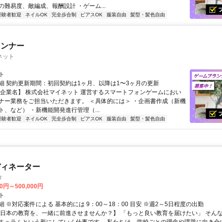
の難易度、敵編成、報酬設計 ・ゲーム...
経験者歓迎
ネイルOK
完全歩合制
ピアスOK
服装自由
髪型・髪色自由
ランナー
ネット
ト
細 契約更新期間：初回契約は1ヶ月、以降は1〜3ヶ月の更新
【企業名】 株式会社マイネット 運営するスマートフォンゲームにおい
ナー業務をご担当いただきます。 ＜具体的には＞ ・企画書作成（新機
ト、など） ・新機能開発進行管理（...
経験者歓迎
ネイルOK
完全歩合制
ピアスOK
服装自由
髪型・髪色自由
ディネーター
タ
00円～500,000円
ト
 ※対応案件による 基本的には 9：00～18：00 目安 ※週2～5日程度の出勤
【日本の教育を、一緒に前進させませんか？】 「もっと良い教育を届けたい」 そん