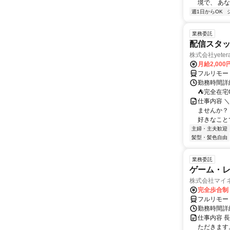
境で、 あな
週1日からOK
業務委託
配信スタッ
株式会社yeter
月給2,000
フルリモー
勤務時間詳
⛺完全在宅
仕事内容 ＼
ませんか？
好きなことで
主婦・主夫歓迎
髪型・髪色自由
業務委託
ゲーム・
株式会社マイ
完全歩合制
フルリモー
勤務時間詳
仕事内容 
ただきます