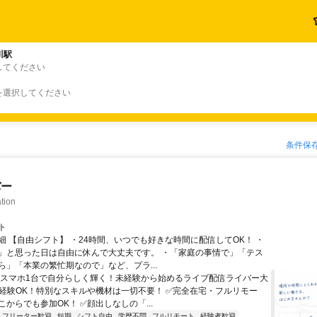
川駅
してください
を選択してください
条件保
バー
tion
ト
細 【自由シフト】 ・24時間、いつでも好きな時間に配信してOK！ ・
」と思った日は自由に休んで大丈夫です。 ・「家庭の事情で」「テス
ら」「本業の繁忙期なので」など、プラ...
＼スマホ1台で自分らしく輝く！未経験から始めるライブ配信ライバー大
未経験OK！特別なスキルや機材は一切不要！ ✅完全在宅・フルリモー
からでも参加OK！ ✅顔出しなしの「...
フリーター歓迎
短期
シフト自由
学歴不問
フルリモート
経験者歓迎