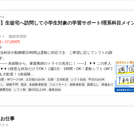
ート
】生徒宅へ訪問して小学生対象の学習サポート/理系科目メイン
ライ 教師管理部
円～17,200円
ト
担当科目や勤務曜日/時間は柔軟に対応でき、ご希望に応じてシフトの調
す。
【―― 未経験から、家庭教師のトライの先生に！ ――】 ▼▼ この求人
！ ▼▼ □得意な科目だけでOK！ □週1日・1時間～OK！柔軟シフト □Wワ
大歓迎！ □未経験...
副業・WワークOK
土日祝のみOK
主婦・主夫歓迎
シフト自由
平日のみOK
なし
経験不問
英語
未経験者歓迎
フルリモート
経験者歓迎
残業なし
研修あり
通費支給
シフト制
週4日以上OK
服装自由
たお仕事
リクス