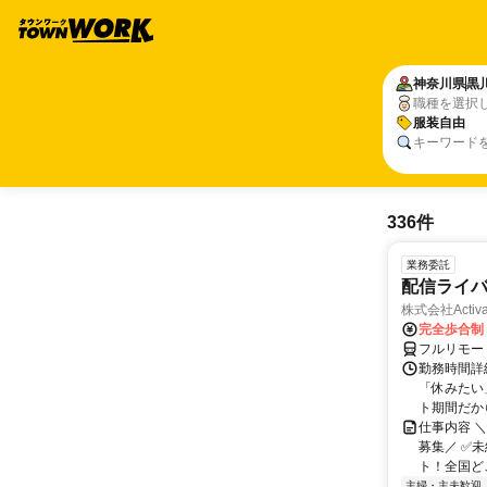
神奈川県
黒
職種を選択
服装自由
キーワード
336件
業務委託
配信ライ
株式会社Activa
完全歩合制
フルリモー
勤務時間詳
「休みたい
ト期間だか
仕事内容 
募集／ ✅
ト！全国どこ
主婦・主夫歓迎