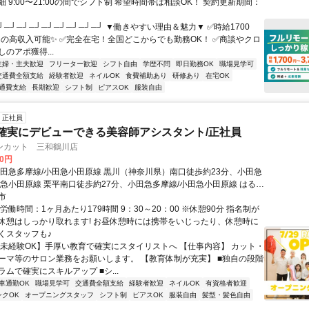
 9:00〜21:00の間でシフト制 希望時間帯は相談OK！ 契約更新期間：
┘─┘─┘─┘─┘─┘─┘─┘─┘ ▼働きやすい理由＆魅力▼ ✅時給1700
0円の高収入可能✨ ✅完全在宅！全国どこからでも勤務OK！ ✅商談やクロ
のアポ獲得...
主婦・主夫歓迎
フリーター歓迎
シフト自由
学歴不問
即日勤務OK
職場見学可
交通費全額支給
経験者歓迎
ネイルOK
食費補助あり
研修あり
在宅OK
通費支給
長期歓迎
シフト制
ピアスOK
服装自由
正社員
確実にデビューできる美容師アシスタント/正社員
ンカット 三和鶴川店
00円
小田急多摩線/小田急小田原線 黒川（神奈川県）南口徒歩約23分、小田急
田急小田原線 栗平南口徒歩約27分、小田急多摩線/小田急小田原線 はるひ
約35分
市
労働時間：1ヶ月あたり179時間 9：30～20：00 ※休憩90分 指名制が
休憩はしっかり取れます! お昼休憩時には携帯をいじったり、休憩時に
くスタッフも♪
【未経験OK】手厚い教育で確実にスタイリストへ 【仕事内容】 カット・
ーマ等のサロン業務をお願いします。 【教育体制が充実】 ■独自の段階
ムで確実にスキルアップ ■シ...
車通勤OK
職場見学可
交通費全額支給
経験者歓迎
ネイルOK
有資格者歓迎
ンクOK
オープニングスタッフ
シフト制
ピアスOK
服装自由
髪型・髪色自由