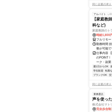
同じ企業の求人
アルバイト・パ
【家庭教師
科など)
家庭教師のト
時給1,800
フルリモー
勤務時間 
整が可能で
仕事内容 
のPOINT
ーク・副業も
週1日からOK
学生歓迎
転勤
ブランクOK
交
同じ企業の求人
業務委託
声を使っ
株式会社マト
完全歩合制