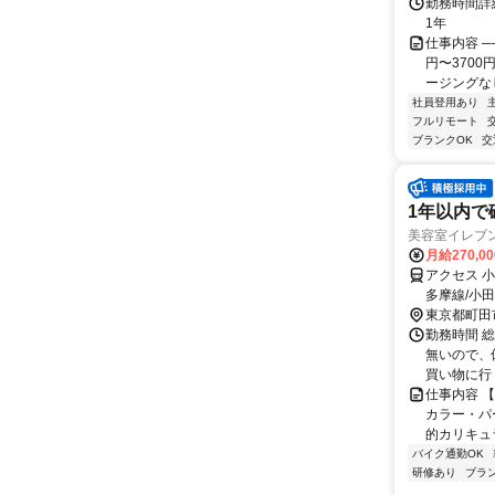
勤務時間詳細
1年
仕事内容 ─
円〜370
ージングなし
社員登用あり
フルリモート
ブランクOK
交
1年以内で
美容室イレブ
月給270,0
アクセス 
多摩線/小
野南口徒歩
東京都町田
勤務時間 総
無いので、
買い物に行
仕事内容 
カラー・パ
的カリキュラ
バイク通勤OK
研修あり
ブラ