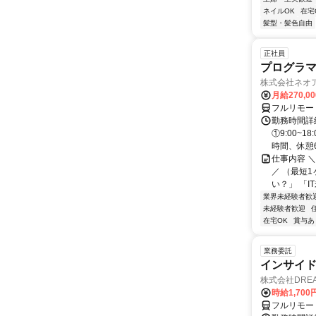
ネイルOK
在宅
髪型・髪色自由
正社員
プログラマ
株式会社ネオ
月給270,0
フルリモー
勤務時間詳細
①9:00~
時間、休憩6.
仕事内容 
／ （最短
い？」 「I
業界未経験者歓
未経験者歓迎
在宅OK
賞与あ
業務委託
インサイ
株式会社DREA
時給1,700
フルリモー