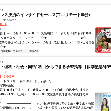
ート
レス決済のインサイドセールス(フルリモート勤務)
standards
0円以上
ト
日: 平日のみ 9：00～18：00 実働時間：1日あたり8時間 休憩1時間
＼＼在宅型リモートワーク ／／ ◇★───────────────★◇
提案営業の基礎～実践が学べる ●平日のみ週5で土日はゆっくり◎ ●正社員登
★───────...
固定時間制
フルリモート
在宅OK
ート
・理科・社会・国語1科目からできる学習指導 【個別塾講師/
シード
円～2,040円
クセス: 京王相模原線 「若葉台駅」より 徒歩1分
崎市麻生区
日: ◆週1日以上、1日3時間以上 ◆シフト自由・自己申告 ㅤ 通常期
40～21:30 《土曜》13:10〜20:00 ㅤ 繁忙期※夏休み等の長期休暇中
...
 °☆∴…――――――――∴…☆。 個別指導塾にて小学生・中学生・高校
 学習指導をお任せします！ 上場企業が運営している業界最高水準の環