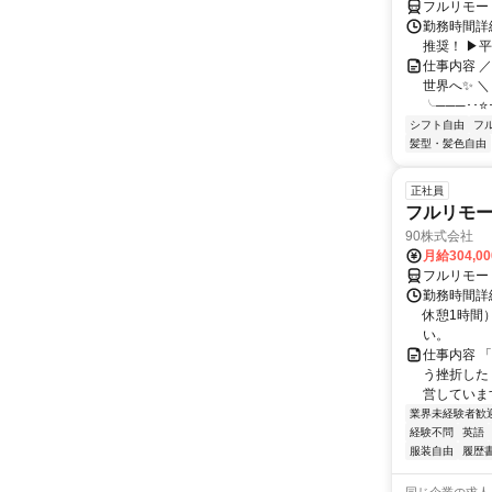
フルリモー
勤務時間詳細
推奨！ ▶
仕事内容 
世界へ✨ ＼
╰───･･⭐･
シフト自由
フ
髪型・髪色自由
正社員
フルリモ
90株式会社
月給304,0
フルリモー
勤務時間詳
休憩1時間
い。
仕事内容 
う挫折したく
営しています
業界未経験者歓
経験不問
英語
服装自由
履歴