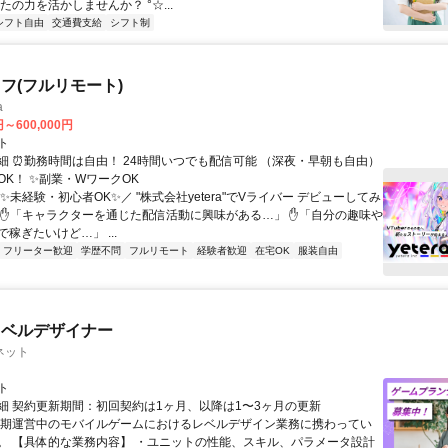
たの力を活かしませんか？ °☆...
シフト自由
交通費支給
シフト制
フ(フルリモート)
a
円～600,000円
ト
細 ⏰勤務時間は自由！ 24時間いつでも配信可能 （深夜・早朝も自由）
OK！ ✨副業・WワークOK
✨未経験・初心者OK✨／ "株式会社yetera"でVライバー デビューしてみ
 ✋「キャラクターを通じた配信活動に興味がある…」 ✋「自分の趣味や
稼ぎたいけど…」 ...
フリーター歓迎
学歴不問
フルリモート
経験者歓迎
在宅OK
服装自由
レベルデザイナー
ネット
ト
細 契約更新期間：初回契約は1ヶ月、以降は1〜3ヶ月の更新
長期運営中のモバイルゲームにおけるレベルデザイン業務に携わってい
。 【具体的な業務内容】 ・ユニットの性能、スキル、パラメータ設計