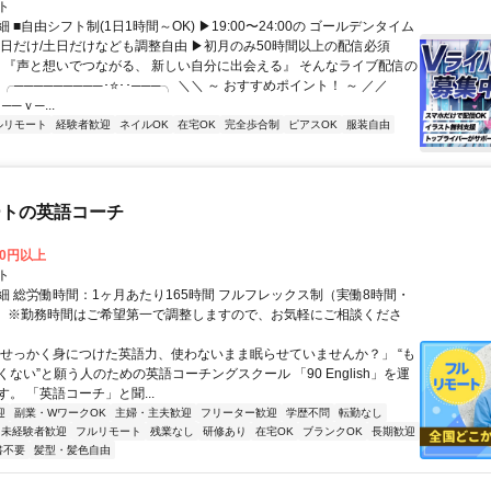
ト
 ■自由シフト制(1日1時間～OK) ▶19:00〜24:00の ゴールデンタイム
平日だけ/土日だけなども調整自由 ▶初月のみ50時間以上の配信必須
／ 『声と想いでつながる、 新しい自分に出会える』 そんなライブ配信の
 ╭─────────･⭐･･───╮ ＼＼ ～ おすすめポイント！ ～ ／／
──ｖ─...
ルリモート
経験者歓迎
ネイルOK
在宅OK
完全歩合制
ピアスOK
服装自由
ートの英語コーチ
00円以上
ト
細 総労働時間：1ヶ月あたり165時間 フルフレックス制（実働8時間・
） ※勤務時間はご希望第一で調整しますので、お気軽にご相談くださ
「せっかく身につけた英語力、使わないまま眠らせていませんか？」 “も
ない”と願う人のための英語コーチングスクール 「90 English」を運
。 「英語コーチ」と聞...
迎
副業・WワークOK
主婦・主夫歓迎
フリーター歓迎
学歴不問
転勤なし
未経験者歓迎
フルリモート
残業なし
研修あり
在宅OK
ブランクOK
長期歓迎
書不要
髪型・髪色自由