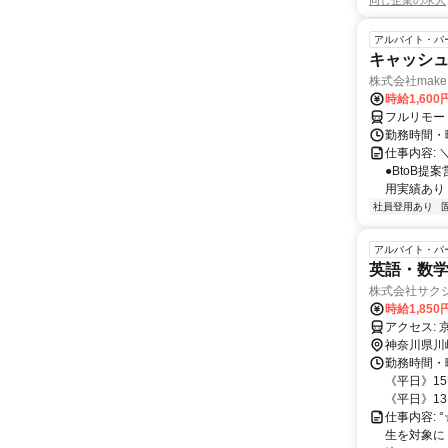
同じ企業の求人
アルバイト・パ
キャッシュ
株式会社make 
時給1,60
フルリモー
勤務時間・曜
仕事内容: 
●BtoB
用実績あり ◇
社員登用あり
アルバイト・パ
英語・数学
株式会社サク
時給1,850
ア
神奈川県川
勤務時間・曜
《平日》15:
《平日》13:1
仕事内容:
生を対象に