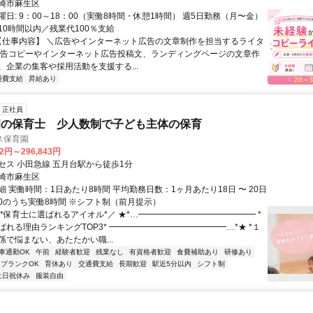
崎市麻生区
日: 9：00～18：00（実働8時間・休憩1時間） 週5日勤務（月〜金）
10時間以内／残業代100％支給
 【仕事内容】 ＼広告やインターネット広告の文章制作を担当するライタ
広告コピーやインターネット広告投稿文、ランディングページの文章作
、企業の集客や採用活動を支援する...
通費支給
昇給あり
正社員
園の保育士 少人数制で子ども主体の保育
ス保育園
42円～296,843円
セス 小田急線 五月台駅から徒歩1分
崎市麻生区
 実働時間：1日あたり8時間 平均勤務日数：1ヶ月あたり18日 〜 20日
0:00のうち実働8時間 ※シフト制（前月提示）
＼*保育士に選ばれるアイオル*／ ★*…━━━━━━━━━━━━━━ *
ばれる理由ランキングTOP3* ━━━━━━━━━━━━━━…*★ *１
係で悩まない、あたたかい職...
車通勤OK
午前
経験者歓迎
残業なし
有資格者歓迎
食費補助あり
研修あり
ブランクOK
育休あり
交通費支給
長期歓迎
駅近5分以内
シフト制
土日祝休み
服装自由