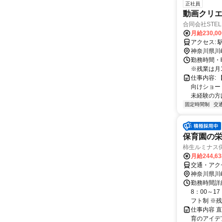
正社員
動画クリ
合同会社STEL
月給230,0
ア
神奈川県川
勤務時間・曜
※残業は月
仕事内容:
向けショー
未経験の方
固定時間制
交
保育園の栄
柿生ルミナス
月給244,6
交通・アク
神奈川県川
勤務時間詳細
8：00～1
フト制 ※残
仕事内容 
育のアイデ