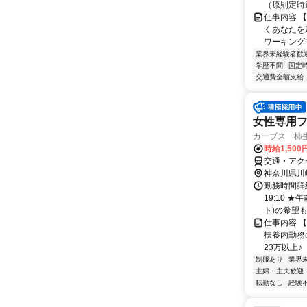
（原則定時退
仕事内容 
くあなたを応
ワーキングマ
業界未経験者歓
学歴不問
固定
交通費全額支給
女性専用
カーブス 柿生
時給1,500
交通・アク
神奈川県川
勤務時間詳細 
19:10
ト)の希望もO
仕事内容 
扶養内勤務の
23万以上♪ 
制服あり
業界
主婦・主夫歓迎
転勤なし
経験