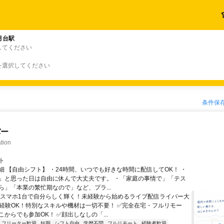
月台駅
してください
を選択してください
条件保
バー
tion
ト
細 【自由シフト】 ・24時間、いつでも好きな時間に配信してOK！ ・
」と思った日は自由に休んで大丈夫です。 ・「家庭の事情で」「テス
ら」「本業の繁忙期なので」など、プラ...
＼スマホ1台で自分らしく輝く！未経験から始めるライブ配信ライバー大
未経験OK！特別なスキルや機材は一切不要！ ✅完全在宅・フルリモー
からでも参加OK！ ✅顔出しなしの「...
フリーター歓迎
短期
シフト自由
学歴不問
フルリモート
経験者歓迎