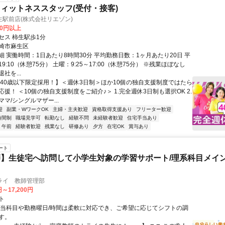
ィットネススタッフ(受付・接客)
駅前店(株式会社リエゾン)
00円以上
セス 柿生駅歩1分
崎市麻生区
細 実働時間：1日あたり8時間30分 平均勤務日数：1ヶ月あたり20日 平
19:10（休憩75分） 土曜：9:25～17:00（休憩75分） ※残業ほぼなし
社を...
【40歳以下限定採用！】＜週休3日制＞ほか10個の独自支援制度ではたら
援！ ＜10個の独自支援制度をご紹介♪＞ 1.完全週休3日制も選択OK 2.
マ/シングルマザー...
迎
副業・WワークOK
主婦・主夫歓迎
資格取得支援あり
フリーター歓迎
時間制
職場見学可
転勤なし
経験不問
未経験者歓迎
住宅手当あり
午前
経験者歓迎
残業なし
研修あり
夕方
在宅OK
賞与あり
ート
】生徒宅へ訪問して小学生対象の学習サポート/理系科目メイン
ライ 教師管理部
円～17,200円
ト
担当科目や勤務曜日/時間は柔軟に対応でき、ご希望に応じてシフトの調
す。