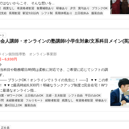
はないからこそ、 そんな想いを...
迎
残業なし
有資格者歓迎
食費補助あり
研修あり
夕方
賞与あり
ブランクOK
費支給
長期歓迎
駅近5分以内
シフト制
長期休暇あり
土日祝休み
服装自由
ート
会人講師・オンラインの塾講師/小学生対象/文系科目メイン(
ライン個別指導塾 オンライン事業部
円～6,930円
ト
担当科目や勤務曜日/時間は柔軟に対応でき、ご希望に応じてシフトの調
す。
【―― ブランクOK！オンラインでトライの先生に！ ――】 ▼▼ この求
T！ ▼▼ □最高時給6,930円！明確なランクアップ制度 □完全在宅！Wワ
最適なオンライン指...
副業・WワークOK
土日祝のみOK
主婦・主夫歓迎
シフト自由
平日のみOK
不問
未経験者歓迎
フルリモート
経験者歓迎
残業なし
有資格者歓迎
研修あり
制
週4日以上OK
服装自由
正社員