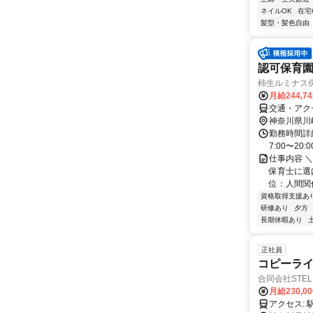
ネイルOK
在宅
髪型・髪色自由
認可保育
柿生ルミナス
月給244,7
交通・アク
神奈川県川
勤務時間詳細
7:00〜2
仕事内容 
保育士に選
位：人間関
資格取得支援あ
研修あり
夕方
長期休暇あり
正社員
コピーラ
合同会社STEL
月給230,0
ア