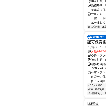
神奈川県川
勤務時間・曜
※残業は月
仕事内容:
ー職！／ 
成を通じて
固定時間制
交
認可保育
五月台ルミナ
月給244,7
交通・アク
神奈川県川
勤務時間詳細
7:00〜2
仕事内容 
保育士に選
位：人間関
バイク通勤OK
夕方
賞与あり
長期休暇あり
業務委託