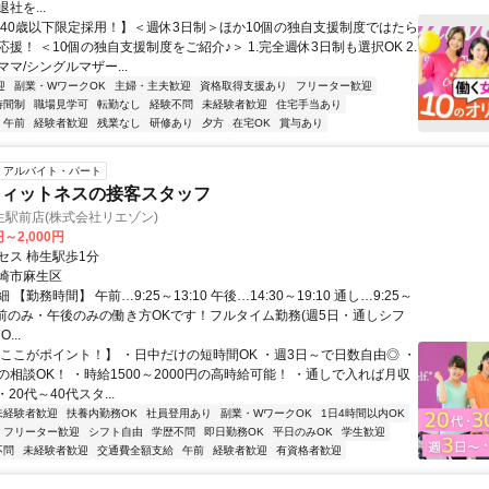
社を...
【40歳以下限定採用！】＜週休3日制＞ほか10個の独自支援制度ではたら
援！ ＜10個の独自支援制度をご紹介♪＞ 1.完全週休3日制も選択OK 2.
マ/シングルマザー...
迎
副業・WワークOK
主婦・主夫歓迎
資格取得支援あり
フリーター歓迎
時間制
職場見学可
転勤なし
経験不問
未経験者歓迎
住宅手当あり
午前
経験者歓迎
残業なし
研修あり
夕方
在宅OK
賞与あり
アルバイト・パート
フィットネスの接客スタッフ
駅前店(株式会社リエゾン)
円～2,000円
セス 柿生駅歩1分
崎市麻生区
【勤務時間】 午前…9:25～13:10 午後…14:30～19:10 通し…9:25～
 ★午前のみ・午後のみの働き方OKです！フルタイム勤務(週5日・通しシフ
...
【ここがポイント！】 ・日中だけの短時間OK ・週3日～で日数自由◎ ・
相談OK！ ・時給1500～2000円の高時給可能！ ・通しで入れば月収
・20代～40代スタ...
未経験者歓迎
扶養内勤務OK
社員登用あり
副業・WワークOK
1日4時間以内OK
フリーター歓迎
シフト自由
学歴不問
即日勤務OK
平日のみOK
学生歓迎
不問
未経験者歓迎
交通費全額支給
午前
経験者歓迎
有資格者歓迎