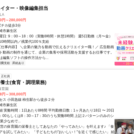
エイター・映像編集担当
LA
00円～280,000円
クセス: 駅チカ徒歩3分
崎市麻生区
日: 9：00～18：00（実働8時間・休憩1時間） 週5日勤務（月〜金）
10時間以内／残業代100％支給
 【仕事内容】 ＼企業の魅力を動画で伝えるクリエイター職！／ 広告動画
ト動画の制作を通じて、企業の集客や採用活動を支援するお仕事です。
は編集ソフトの操作方法から...
通費支給
昇給あり
正社員
養士(食育・調理業務)
保育園
38円～308,000円
セス 小田急線 柿生駅から徒歩２分
崎市麻生区
 実働時間：1日あたり8時間 平均勤務日数：1ヶ月あたり18日 〜 20日
7：00もしくは8：30～17：30のうち実働8時間 上記２パターンのみのシ
業少なめで...
直営の保育園の栄養士としてあなたの「やってみたい」を叶えます♪ 「食
アを試してみたい」 「子どもたちの"おいしい！"を近くで感じたい」 給