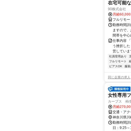
在宅可能
90株式会社
月給60,00
フルリモー
勤務時間詳
ますので、お
間帯を中心に
仕事内容 
う挫折したく
営しています
社員登用あり
フルリモート
ピアスOK
服装
同じ企業の求人
女性専用
カーブス 柿生
月給270,0
交通・アク
神奈川県川
勤務時間詳
日：9:25～