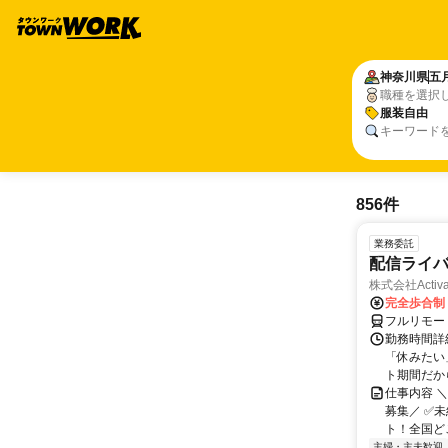
神奈川県
五
職種を選択
服装自由
キーワード
856件
業務委託
配信ライ
株式会社Activa
完全歩合制
フルリモー
勤務時間詳
「休みたい
ト期間だか
仕事内容 
募集／ ✅
ト！全国どこ
主婦・主夫歓迎