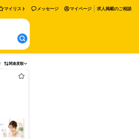
マイリスト
メッセージ
マイページ
求人掲載のご相談
存
関連度順