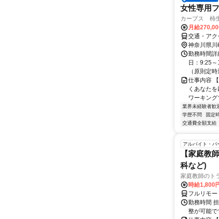
女性専用フ
カーブス 柿生
月給270,0
交通・アク
神奈川県川
勤務時間詳
日：9:25～
（原則定時退
仕事内容 
くあなたを応
ワーキングマ
業界未経験者歓
学歴不問
固定
交通費全額支給
アルバイト・パ
【家庭教師
科など)
家庭教師のト
時給1,800
フルリモー
勤務時間 
整が可能で