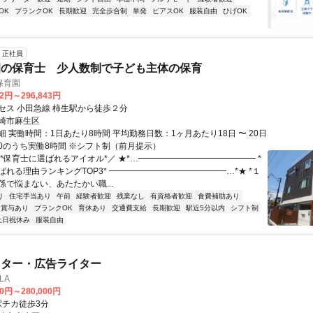
OK
ブランクOK
長期歓迎
完全歩合制
単発
ピアスOK
服装自由
ひげOK
正社員
園の保育士 少人数制で子ども主体の保育
保育園
42円～296,843円
セス 小田急線 柿生駅から徒歩２分
崎市麻生区
 実働時間：1日あたり8時間 平均勤務日数：1ヶ月あたり18日 〜 20日
0:00のうち実働8時間 ※シフト制（前月提示）
＼*保育士に選ばれるアイオル*／ ★*…━━━━━━━━━━━━━━ *
ばれる理由ランキングTOP3* ━━━━━━━━━━━━━━…*★ *１
係で悩まない、あたたかい職...
り
住宅手当あり
午前
経験者歓迎
残業なし
有資格者歓迎
食費補助あり
賞与あり
ブランクOK
育休あり
交通費支給
長期歓迎
駅近5分以内
シフト制
土日祝休み
服装自由
イター・広告ライター
LA
00円～280,000円
クセス: 駅チカ徒歩3分