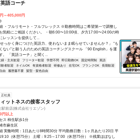
な英語コーチ
0円～405,000円
ト
細 ・フルリモート・フルフレックス ※勤務時間はご希望第一で調整し
気軽にご相談ください。 ・朝6:00〜10:00頃、夕方17:00〜24:00の時
レッスンを提供して...
「せっかく身につけた英語力、使わないまま眠らせていませんか？」 “も
ない”と願う人のための英語コーチングスクール 「90 English」を運
。 「英語コーチ」と聞く...
主婦・主夫歓迎
フリーター歓迎
学歴不問
即日勤務OK
固定時間制
英語
経験者歓迎
ネイルOK
有資格者歓迎
研修あり
在宅OK
ブランクOK
長期歓迎
自由
履歴書不要
髪型・髪色自由
正社員
フィットネスの接客スタッフ
駅前店(株式会社リエゾン)
00円以上
セス 柿生駅歩1分
崎市麻生区
細 実働時間：1日あたり8時間30分 平均勤務日数：1ヶ月あたり20日 平
19:10（休憩75分） 土曜：9:25～17:00（休憩75分） ※残業ほぼなし