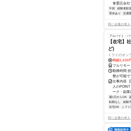
食委託会社で
午前
経験者歓
育休あり
交通
同じ企業の求人
アルバイト・パ
【在宅】社
ど)
トライのオン
時給1,430
フルリモー
勤務時間 
整が可能で
仕事内容 
人のPOIN
ーク・副業に
週1日からOK
転勤なし
経験
在宅OK
シフト
同じ企業の求人