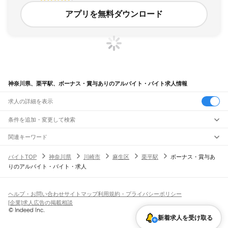
アプリを無料ダウンロード
神奈川県、栗平駅、ボーナス・賞与ありのアルバイト・バイト求人情報
求人の詳細を表示
条件を追加・変更して検索
市区町村を追加・変更
関連キーワード
完全在宅ワーク 全国
シール貼り 在宅
現在地周辺
ガチャガチャ
犬カフェ
神奈川県
駅を追加・変更
バイトTOP
神奈川県
川崎市
麻生区
栗平駅
ボーナス・賞与あ
神奈川県
すべて
りのアルバイト・バイト・求人
横浜市
すべて
職種を追加・変更
JR東海道本線(東京～熱海)
鶴見区
神奈川区
西区
中区
南区
保土ケ谷区
磯子区
金沢区
港北区
戸塚区
港南区
川崎駅
横浜駅
戸塚駅
大船駅
藤沢駅
辻堂駅
茅ケ崎駅
平塚駅
大磯駅
二宮駅
国府津駅
飲食・フードサービス
旭区
緑区
瀬谷区
栄区
泉区
青葉区
都筑区
特徴を追加・変更
鴨宮駅
小田原駅
早川駅
根府川駅
真鶴駅
湯河原駅
飲食・フードサービス
すべて
ヘルプ・お問い合わせ
サイトマップ
利用規約・プライバシーポリシー
川崎市
すべて
ホールスタッフ
キッチンスタッフ
皿洗い・洗い場
精肉・鮮魚加工
給食調理
人気
[企業]求人広告の掲載相談
JR南武線
川崎区
幸区
中原区
高津区
多摩区
宮前区
麻生区
雇用形態を追加・変更
パン屋（ベーカリー）
フードカウンター販売員
バー（BAR）・バーテンダー
日払いOK
高校生歓迎
学生歓迎
深夜の仕事
髪型・髪色自由
ひげOK
ネイルOK
川崎駅
尻手駅
矢向駅
鹿島田駅
平間駅
向河原駅
武蔵小杉駅
武蔵中原駅
武蔵新城駅
新着求人を受け取る
飲食店補助（開店・閉店準備）
飲食店（店長・マネージャー）
相模原市
すべて
ピアスOK
アルバイト・パート
履歴書不要
オープニングスタッフ
留学生・外国人活躍中
武蔵溝ノ口駅
津田山駅
久地駅
宿河原駅
登戸駅
中野島駅
稲田堤駅
八丁畷駅
都道府県を変更
営業・販売
緑区
中央区
南区
勤務期間
正社員