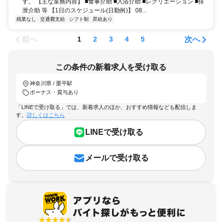
す。 【主な業務内容】 ■食事介助 ■入浴介助 ■レクリエーション ■排
泄介助 等 【1日のスケジュール(日勤例)】 08...
残業なし
交通費支給
シフト制
昇給あり
前へ
次へ
1
2
3
4
5
この条件の新着求人を受け取る
神奈川県 / 栗平駅
ボーナス・賞与あり
「LINEで受け取る」では、新着求人のほか、おすすめ情報なども配信しま
す。
詳しくはこちら
LINEで受け取る
メールで受け取る