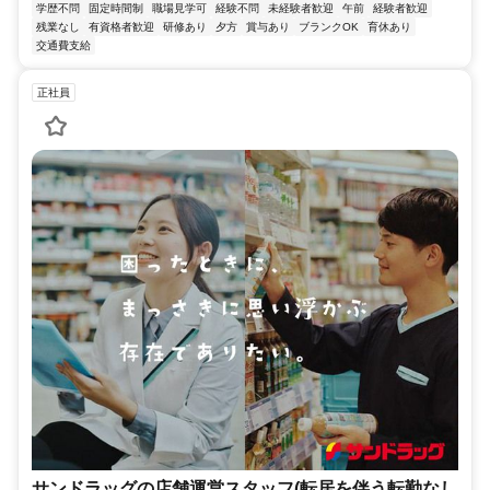
学歴不問
固定時間制
職場見学可
経験不問
未経験者歓迎
午前
経験者歓迎
残業なし
有資格者歓迎
研修あり
夕方
賞与あり
ブランクOK
育休あり
交通費支給
正社員
サンドラッグの店舗運営スタッフ(転居を伴う転勤なし