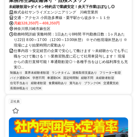
業務用空調設備保守・点検スタッフ
未経験歓迎✨ダイキン特約店で業績安定！炎天下作業ほぼなし◎
株式会社サンライズエンジニアリング 川崎営業所
交通・アクセス 小田急多摩線・栗平駅から徒歩９～１１分
月給328,350円～408,350円
神奈川県川崎市麻生区
勤務時間詳細 実働時間：1日あたり8時間 平均勤務日数：1ヶ月あた
り22日 8:00～17:00 （12:00～13:00休憩） ※その他現場休憩あり ※
現場により始業時間の変動あり
仕事内容 ✨安定経営の企業で安心して働けます ✨未経験からでも手に
職をつけて働ける！ ✨業務習熟度に応じて社用車貸与します！ 現場
からの直行直帰可能！車通勤歓迎◎ ✨各種手当をはじめ福利厚生も充
実◎...
制服あり
業界未経験者歓迎
ランチタイム
資格取得支援あり
フリーター歓迎
バイク通勤OK
学歴不問
車通勤OK
固定時間制
経験不問
未経験者歓迎
住宅手当あり
経験者歓迎
食費補助あり
賞与あり
ブランクOK
交通費支給
長期休暇あり
ひげOK
正社員