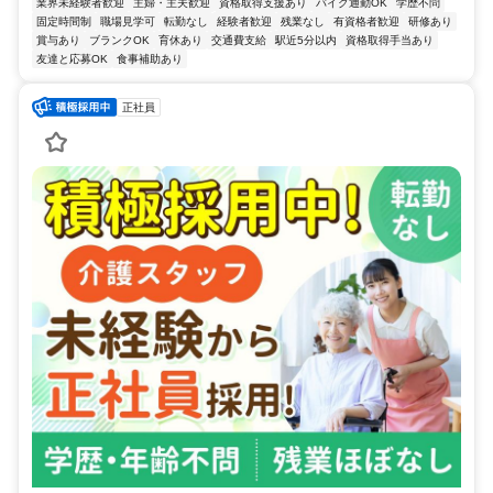
業界未経験者歓迎
主婦・主夫歓迎
資格取得支援あり
バイク通勤OK
学歴不問
固定時間制
職場見学可
転勤なし
経験者歓迎
残業なし
有資格者歓迎
研修あり
賞与あり
ブランクOK
育休あり
交通費支給
駅近5分以内
資格取得手当あり
友達と応募OK
食事補助あり
正社員