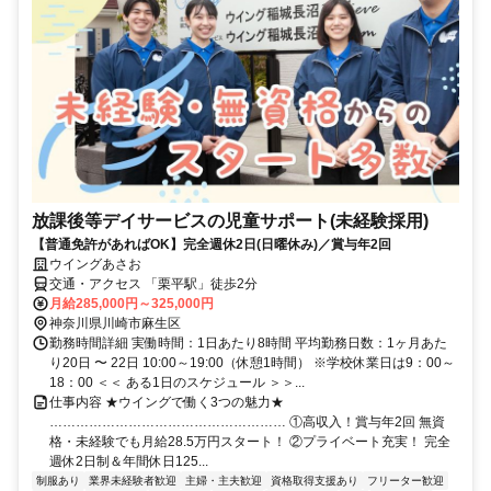
放課後等デイサービスの児童サポート(未経験採用)
【普通免許があればOK】完全週休2日(日曜休み)／賞与年2回
ウイングあさお
交通・アクセス 「栗平駅」徒歩2分
月給285,000円～325,000円
神奈川県川崎市麻生区
勤務時間詳細 実働時間：1日あたり8時間 平均勤務日数：1ヶ月あた
り20日 〜 22日 10:00～19:00（休憩1時間） ※学校休業日は9：00～
18：00 ＜＜ ある1日のスケジュール ＞＞...
仕事内容 ★ウイングで働く3つの魅力★
……………………………………………… ①高収入！賞与年2回 無資
格・未経験でも月給28.5万円スタート！ ②プライベート充実！ 完全
週休2日制＆年間休日125...
制服あり
業界未経験者歓迎
主婦・主夫歓迎
資格取得支援あり
フリーター歓迎