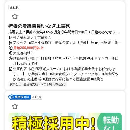
正社員
特養の看護職員/いなぎ正吉苑
准看以上＊昇給＆賞与4.65ヶ月分◎年間休日118日＋日勤のみでオフ充
実＊車通勤可＊
社会福祉法人正吉福祉会
アクセス: ■京王相模原線「若葉台駅」より徒歩15分 ■小田急線「新百
合ヶ丘駅」より『小田バス：駒沢学園行き』乗車「浄水場」から徒歩
月給290,000円以上
5分
東京都稲城市
勤務時間・曜日: 【日勤】08:30～17:30 ※休憩60分 ※オンコールは
月10回程度です
仕事内容: 特別養護老人ホームにおける看護業務全般をお任せしま
す。 【主な業務内容】 ■健康管理(バイタルチェック等） ■担当医や
多職種との連携 等 ■医師の指示に基づく医療処置 ■服薬管...
残業なし
交通費支給
シフト制
昇給あり
正社員