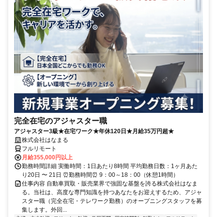
完全在宅のアジャスター職
アジャスター3級★在宅ワーク★年休120日★月給35万円超★
株式会社はなまる
フルリモート
月給355,000円以上
勤務時間詳細 実働時間：1日あたり8時間 平均勤務日数：1ヶ月あた
り20日 〜 21日 ⏰勤務時間⏰ 9：00～18：00（休憩1時間）
仕事内容 自動車買取・販売業界で強固な基盤を誇る株式会社はなま
る。当社は、高度な専門知識を持つあなたをお迎えするため、アジャ
スター職（完全在宅・テレワーク勤務）のオープニングスタッフを募
集します。外回...