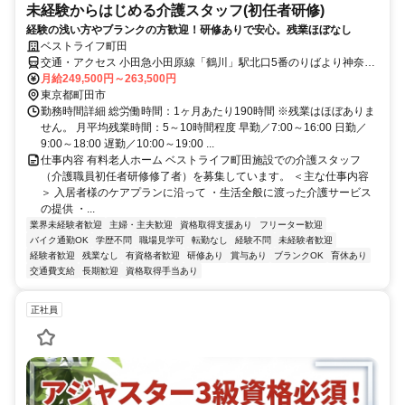
未経験からはじめる介護スタッフ(初任者研修)
経験の浅い方やブランクの方歓迎！研修ありで安心。残業ほぼなし
ベストライフ町田
交通・アクセス 小田急小田原線「鶴川」駅北口5番のりばより神奈中
バス・小田急バス「広袴中央」下車徒歩3分（約240m） 小田急小田
月給249,500円～263,500円
原線「鶴川」駅北口3番のりばより神奈中バス・小田急バス「給水塔
東京都町田市
前」下車徒歩9分（約720m）
勤務時間詳細 総労働時間：1ヶ月あたり190時間 ※残業はほぼありま
せん。 月平均残業時間：5～10時間程度 早勤／7:00～16:00 日勤／
9:00～18:00 遅勤／10:00～19:00 ...
仕事内容 有料老人ホーム ベストライフ町田施設での介護スタッフ
（介護職員初任者研修修了者）を募集しています。 ＜主な仕事内容
＞ 入居者様のケアプランに沿って ・生活全般に渡った介護サービス
の提供 ・...
業界未経験者歓迎
主婦・主夫歓迎
資格取得支援あり
フリーター歓迎
バイク通勤OK
学歴不問
職場見学可
転勤なし
経験不問
未経験者歓迎
経験者歓迎
残業なし
有資格者歓迎
研修あり
賞与あり
ブランクOK
育休あり
交通費支給
長期歓迎
資格取得手当あり
正社員