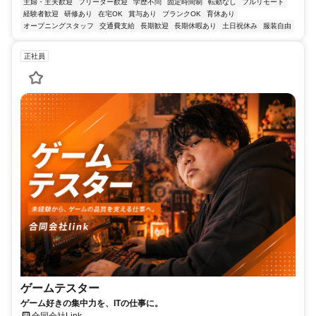
主婦・主夫歓迎
フリーター歓迎
学歴不問
固定時間制
転勤なし
フルリモート
経験者歓迎
研修あり
在宅OK
賞与あり
ブランクOK
育休あり
オープニングスタッフ
交通費支給
長期歓迎
長期休暇あり
土日祝休み
服装自由
正社員
ゲームテスター
ゲーム好きの集中力を、ITの仕事に。
合同会社Link