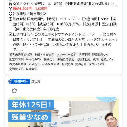
交通アクセス 最寄駅：黒川駅 黒川(小田急多摩線) [駅から職場までの
時間]徒歩 15分
時給1,300円～1,625円
神奈川県川崎市麻生区
勤務時間 固定時間制 【時間】08:30～17:30 【休憩時間】60分 【実
働時間】8時間 【残業時間】10時間/月(平均) 【勤務体系】固定(日勤)
【休日出勤の頻度】年1回程度
仕事内容 ＼＼このお仕事のおすすめポイントは…／／ ・日勤専属＆
残業ほとんど無し！ ・重量物の扱いほとんど無し♪ ・駅チカらくらく
通勤可能♪ ・ピンチに嬉しい週払い制度あり！ 他多数ありますの
で、...
業界未経験者歓迎
主婦・主夫歓迎
フリーター歓迎
学歴不問
即日勤務OK
固定時間制
平日のみOK
転勤なし
未経験者歓迎
経験者歓迎
夜間
週払いOK
有資格者歓迎
研修あり
社会保険完備
制服貸与
賞与あり
ブランクOK
交通費支給
長期歓迎
正社員