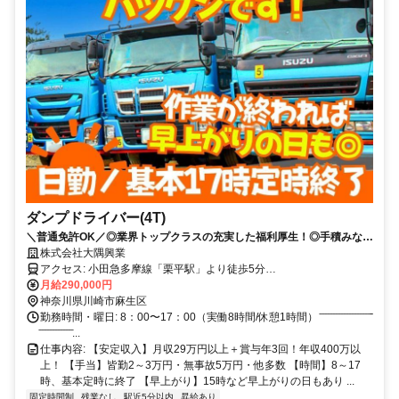
ダンプドライバー(4T)
＼普通免許OK／◎業界トップクラスの充実した福利厚生！◎手積みなど
重労働なし◎残業少なめ◎定着率抜群！社内の雰囲気も自信あり！◎年
株式会社大隅興業
収400万以上！
アクセス: 小田急多摩線「栗平駅」より徒歩5分
..........................................
月給290,000円
神奈川県川崎市麻生区
勤務時間・曜日: 8：00〜17：00（実働8時間/休憩1時間） ̄ ̄ ̄ ̄ ̄ ̄ ̄ ̄ ̄ ̄ ̄ ̄ ̄ ̄ ̄ ̄ ̄ ̄ ̄ ̄̄
̄ ̄ ̄ ̄ ̄ ̄ ̄ ̄ ̄ ̄ ̄ ̄ ̄...
仕事内容: 【安定収入】月収29万円以上＋賞与年3回！年収400万以
上！ 【手当】皆勤2～3万円・無事故5万円・他多数 【時間】8～17
時、基本定時に終了 【早上がり】15時など早上がりの日もあり ...
固定時間制
残業なし
駅近5分以内
昇給あり