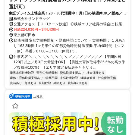
選択可)
東証プライム上場企業！20・30代活躍中！月3日の希望休OK／販売ノル
マなし／年収例32歳SV816万円／販促企画～商品管理など店舗運営がメ
株式会社サンドラッグ
インの仕事
交通アクセス 【 U・Iターン歓迎】 ◎狭域エリア社員の場合は 転居を
伴う転勤はありません。 ◎マイカー通勤OK
月給224,030円～344,430円
東京都町田市
勤務時間 変形労働時間制 ＜勤務時間について＞ 実働時間： １月あた
り 163.3時間 1ヶ月単位の変形労働時間制 週実働 平均40時間 【シフ
ト例】 早番／07:00～17:00（休憩1.5...
仕事内容 ＼ ＼ ＼ ＼＼ ＼ ＼ ＼ ＼ ／／／／ ／／／／／ 【年間休日
120日以上／月3日の希望休OK】 【男性の育休取得率85.6%の高水準
／復職率100%】 【エリア限定＆転居をともなう...
業界未経験者歓迎
変形労働時間制
資格取得支援あり
社会保険あり
産休・育休取得実績あり
学歴不問
未経験者歓迎
経験者歓迎
社会保険完備
賞与あり
育休あり
長期歓迎
昇給あり
賞与年2回あり
正社員