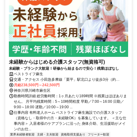
未経験からはじめる介護スタッフ(無資格可)
未経験・ブランク大歓迎！研修から始まるので安心！残業ほぼなし
ベストライフ麻生
交通・アクセス 小田急多摩線「栗平」駅北口より徒歩3分（約
240m）
月給238,500円～242,500円
神奈川県川崎市麻生区
勤務時間詳細 総労働時間：1ヶ月あたり189時間 ※残業はほぼありま
せん。 月平均残業時間：5～10時間程度 早勤／7:00～16:00 日勤／
9:00～18:00 遅勤／10:00～19:00 ...
仕事内容 有料老人ホーム ベストライフ麻生施設での介護スタッフ
（資格なし・取得中の方・未経験OK）を募集しています。 ＜主な仕
事内容＞ 入居者様のケアプランに沿った 身体介助、生活援助がメイ
ンのお仕...
業界未経験者歓迎
主婦・主夫歓迎
資格取得支援あり
フリーター歓迎