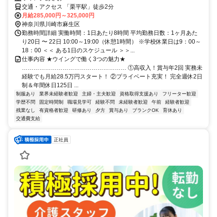
交通・アクセス 「栗平駅」徒歩2分
月給285,000円～325,000円
神奈川県川崎市麻生区
勤務時間詳細 実働時間：1日あたり8時間 平均勤務日数：1ヶ月あた
り20日 〜 22日 10:00～19:00（休憩1時間） ※学校休業日は9：00～
18：00 ＜＜ ある1日のスケジュール ＞＞...
仕事内容 ★ウイングで働く3つの魅力★
……………………………………………… ①高収入！賞与年2回 実務未
経験でも月給28.5万円スタート！ ②プライベート充実！ 完全週休2日
制＆年間休日125日 ...
制服あり
業界未経験者歓迎
主婦・主夫歓迎
資格取得支援あり
フリーター歓迎
学歴不問
固定時間制
職場見学可
経験不問
未経験者歓迎
午前
経験者歓迎
残業なし
有資格者歓迎
研修あり
夕方
賞与あり
ブランクOK
育休あり
交通費支給
正社員