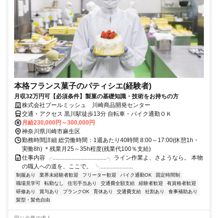
本格フランス菓子のパティシエ(経験者)
月収32万円可【必須条件】製菓の基礎知識・技術をお持ちの方
株式会社ブールミッシュ 川崎商品開発センター
交通・アクセス 黒川駅徒歩13分 自転車・バイク通勤ＯＫ
月給230,000円～300,000円
神奈川県川崎市麻生区
勤務時間詳細 総労働時間：1週あたり40時間 8:00～17:00(休憩1h・
実働8h) ＊残業月25～35h程度(残業代100％支給)
仕事内容 ╭.....................................╮ ライン作業よ、さようなら。 本物
の職人への道を、ここで。 ╰.......................
制服あり
業界未経験者歓迎
フリーター歓迎
バイク通勤OK
固定時間制
職場見学可
転勤なし
住宅手当あり
交通費全額支給
経験者歓迎
有資格者歓迎
研修あり
賞与あり
ブランクOK
育休あり
交通費支給
社割あり
食事補助あり
髪型・髪色自由