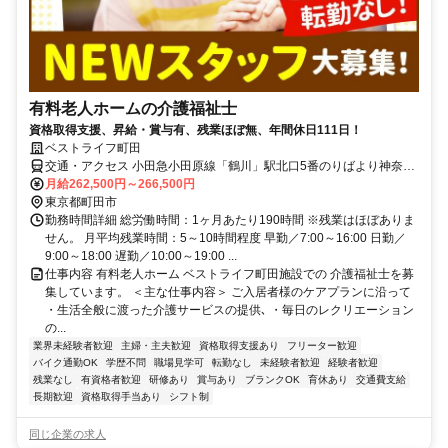
有料老人ホームの介護福祉士
資格取得支援、昇給・賞与有、残業ほぼ無、年間休日111日！
ベストライフ町田
交通・アクセス 小田急小田原線「鶴川」駅北口5番のりばより神奈中
バス・小田急バス「広袴中央」下車徒歩3分（約240m） 小田急小田
月給262,500円～266,500円
原線「鶴川」駅北口3番のりばより神奈中バス・小田急バス「給水塔
東京都町田市
前」下車徒歩9分（約720m）
勤務時間詳細 総労働時間：1ヶ月あたり190時間 ※残業はほぼありま
せん。 月平均残業時間：5～10時間程度 早勤／7:00～16:00 日勤／
9:00～18:00 遅勤／10:00～19:00 ...
仕事内容 有料老人ホーム ベストライフ町田施設での 介護福祉士を募
集しています。 ＜主な仕事内容＞ ご入居者様のケアプランに沿って
・生活全般に渡った介護サービスの提供､ ・毎日のレクリエーション
の...
業界未経験者歓迎
主婦・主夫歓迎
資格取得支援あり
フリーター歓迎
バイク通勤OK
学歴不問
職場見学可
転勤なし
未経験者歓迎
経験者歓迎
残業なし
有資格者歓迎
研修あり
賞与あり
ブランクOK
育休あり
交通費支給
長期歓迎
資格取得手当あり
シフト制
同じ企業の求人