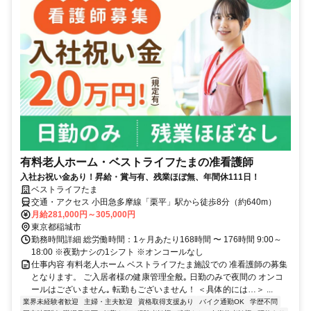
有料老人ホーム・ベストライフたまの准看護師
入社お祝い金あり！昇給・賞与有、残業ほぼ無、年間休111日！
ベストライフたま
交通・アクセス 小田急多摩線「栗平」駅から徒歩8分（約640m）
月給281,000円～305,000円
東京都稲城市
勤務時間詳細 総労働時間：1ヶ月あたり168時間 〜 176時間 9:00～
18:00 ※夜勤ナシの1シフト ※オンコールなし
仕事内容 有料老人ホーム ベストライフたま施設での 准看護師の募集
となります。 ご入居者様の健康管理全般｡ 日勤のみで夜間の オンコ
ールはございません｡ 転勤もございません！ ＜具体的には…＞ ...
業界未経験者歓迎
主婦・主夫歓迎
資格取得支援あり
バイク通勤OK
学歴不問