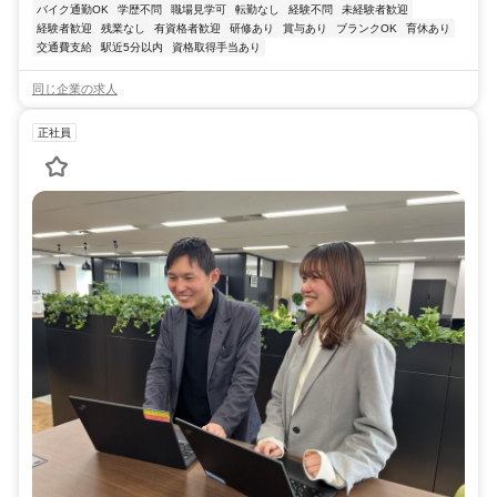
バイク通勤OK
学歴不問
職場見学可
転勤なし
経験不問
未経験者歓迎
経験者歓迎
残業なし
有資格者歓迎
研修あり
賞与あり
ブランクOK
育休あり
交通費支給
駅近5分以内
資格取得手当あり
同じ企業の求人
正社員