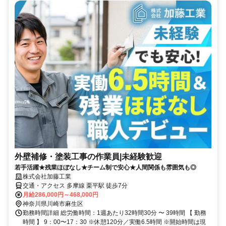
外壁補修・塗装工事の作業員|未経験歓迎
若手活躍★残業ほぼなし★チーム制で安心★人間関係も雰囲気も◎
株式会社加藤工業
交通・アクセス 多摩線 栗平駅 徒歩7分
月給286,000円～468,000円
神奈川県川崎市麻生区
勤務時間詳細 総労働時間：1週あたり32時間30分 〜 39時間 【 勤務
時間 】 9：00〜17：30 ※休憩120分／実働6.5時間 ※開始時間は現