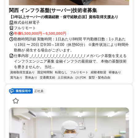
関西 インフラ基盤(サーバー)技術者募集
【3年以上サーバーの構築経験・保守経験必須】資格取得支援あり
株式会社林電子
フルリモート
年俸5,500,000円～6,500,000円
勤務時間詳細 実働時間：1日あたり8時間 平均勤務日数：1ヶ月あた
り19日 〜 20日 ⏰9:00～18:00（休憩60分） ※案件状況により時間外
勤務が 発生する場合がございます。
仕事内容 _/_/_/_/_/_/_/_/_/_/_/_/_/_/_/_/_/_/ メガバンク基盤を支える
インフラエンジニア募集 金融インフラの最前線で、 本物の基盤技術
を磨きませんか。 当社...
資格取得支援あり
固定時間制
転勤なし
フルリモート
経験者歓迎
研修あり
賞与あり
育休あり
交通費支給
土日祝休み
ひげOK
髪型・髪色自由
正社員