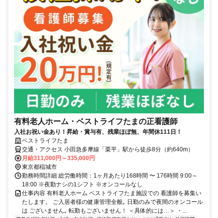
有料老人ホーム・ベストライフたまの正看護師
入社お祝い金あり！昇給・賞与有、残業ほぼ無、年間休111日！
ベストライフたま
交通・アクセス 小田急多摩線「栗平」駅から徒歩8分（約640m）
月給311,000円～335,000円
東京都稲城市
勤務時間詳細 総労働時間：1ヶ月あたり168時間 〜 176時間 9:00～
18:00 ※夜勤ナシの1シフト ※オンコールなし
仕事内容 有料老人ホーム ベストライフたま施設での 看護師を募集い
たします。 ご入居者様の健康管理全般｡ 日勤のみで夜間のオンコール
は ございません｡ 転勤もございません！ ＜具体的には…＞ ・...