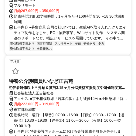
フルリモート
月給267,000円～350,000円
勤務時間詳細 総労働時間：1ヶ月あたり160時間 9:30〜18:30(実働8
時間)
仕事内容 ●募集背景 合同会社Linkでは、生成AIを取り入れたクリエイ
ティブ制作をはじめ、EC・物販事業、Webサイト制作、システム関
連のサポートなど、幅広いサービスを展開しています。 その中で...
資格取得支援あり
固定時間制
フルリモート
午前
研修あり
夕方
資格取得手当あり
土日祝休み
正社員
特養の介護職員/いなぎ正吉苑
初任者研修以上＊昇給＆賞与3.15ヶ月分◎資格支援制度や研修制度充実
でスキルアップ可能です＊年間休日119日でオフ充実＊
社会福祉法人正吉福祉会
アクセス: ■京王相模原線「若葉台駅」より徒歩15分 ■小田急線「新百
合ヶ丘駅」から『小田バス：駒沢学園行』乗車「浄水場」より徒歩5
月給222,000円～319,000円
分
東京都稲城市
勤務時間・曜日: 【早番】07:00～16:00 【日勤】08:30～17:30 【遅
番①】10:30～19:30 【遅番②】11:00～20:00 【夜勤】16:00～翌
09:00 ※休...
仕事内容: 特別養護老人ホームにおける介護業務全般をお任せしま