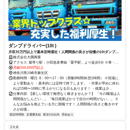
ダンプドライバー(10t )
月収35万円以上で基本定時退社！人間関係の良さが自慢の10tダンプド
ライバー
株式会社大隅興業
アクセス: 最寄り駅：小田急多摩線「栗平駅」より徒歩5分 ※車・バ
イク通勤OK
月給350,000円以上
神奈川県川崎市麻生区
勤務時間・曜日: 8：00〜17：00（実働8時間/休憩1時間） ※現場に
より変動あり ・基本的には定時で終了します。 ・作業が早めに終わ
れば15時〜16時に早上がりになる日もあります！ ・残業は少...
仕事内容: 【新しい環境で無理なく稼ぎませんか？】 「今の職場は人
間関係がしんどい…」「毎日残業ばかりで自分の時間がない…」 そ
んなお悩みを抱えている方に朗報です！ 人間関係の良さと働きやす
さが自慢...
固定時間制
交通費支給
駅近5分以内
昇給あり
正社員