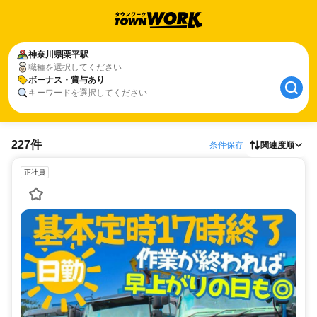
神奈川県
栗平駅
職種を選択してください
ボーナス・賞与あり
キーワードを選択してください
227件
条件保存
関連度順
正社員