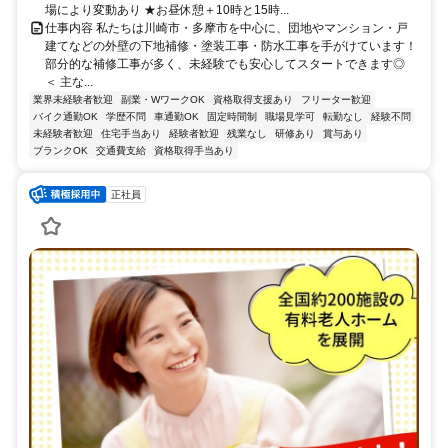
場により変動あり ★お昼休憩＋10時と15時...
仕事内容 私たちは川崎市・多摩市を中心に、団地やマンション・戸
建てなどの外壁の下地補修・塗装工事・防水工事を手がけています！
部分的な補修工事が多く、未経験でも安心してスタートできます◎
＜ 主な...
業界未経験者歓迎
副業・WワークOK
資格取得支援あり
フリーター歓迎
バイク通勤OK
学歴不問
車通勤OK
固定時間制
職場見学可
転勤なし
経験不問
未経験者歓迎
住宅手当あり
経験者歓迎
残業なし
研修あり
賞与あり
ブランクOK
交通費支給
資格取得手当あり
正社員