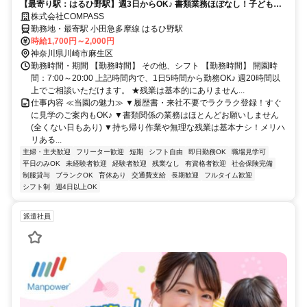
【最寄り駅：はるひ野駅】週3日からOK♪ 書類業務ほぼなし！子どもた
ちとじっくり関われる環境★
株式会社COMPASS
勤務地・最寄駅 小田急多摩線 はるひ野駅
時給1,700円～2,000円
神奈川県川崎市麻生区
勤務時間・期間 【勤務時間】 その他、シフト 【勤務時間】 開園時
間：7:00～20:00 上記時間内で、1日5時間から勤務OK♪ 週20時間以
上でご相談いただけます。 ★残業は基本的にありません...
仕事内容 ≪当園の魅力≫ ▼履歴書・来社不要でラクラク登録！すぐ
に見学のご案内もOK♪ ▼書類関係の業務はほとんどお願いしません
(全くない日もあり) ▼持ち帰り作業や無理な残業は基本ナシ！メリハ
リある...
主婦・主夫歓迎
フリーター歓迎
短期
シフト自由
即日勤務OK
職場見学可
平日のみOK
未経験者歓迎
経験者歓迎
残業なし
有資格者歓迎
社会保険完備
制服貸与
ブランクOK
育休あり
交通費支給
長期歓迎
フルタイム歓迎
シフト制
週4日以上OK
派遣社員