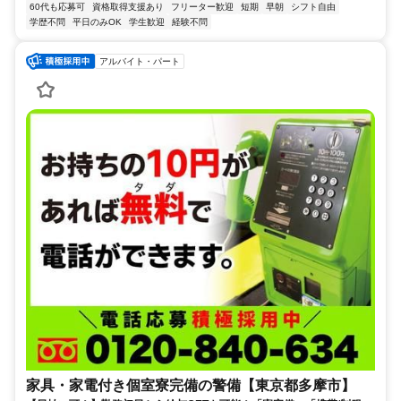
60代も応募可
資格取得支援あり
フリーター歓迎
短期
早朝
シフト自由
学歴不問
平日のみOK
学生歓迎
経験不問
アルバイト・パート
家具・家電付き個室寮完備の警備【東京都多摩市】