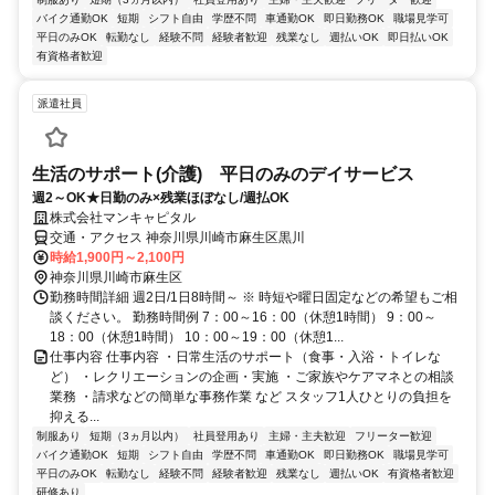
バイク通勤OK
短期
シフト自由
学歴不問
車通勤OK
即日勤務OK
職場見学可
平日のみOK
転勤なし
経験不問
経験者歓迎
残業なし
週払いOK
即日払いOK
有資格者歓迎
派遣社員
生活のサポート(介護) 平日のみのデイサービス
週2～OK★日勤のみ×残業ほぼなし/週払OK
株式会社マンキャピタル
交通・アクセス 神奈川県川崎市麻生区黒川
時給1,900円～2,100円
神奈川県川崎市麻生区
勤務時間詳細 週2日/1日8時間～ ※ 時短や曜日固定などの希望もご相
談ください。 勤務時間例 7：00～16：00（休憩1時間） 9：00～
18：00（休憩1時間） 10：00～19：00（休憩1...
仕事内容 仕事内容 ・日常生活のサポート（食事・入浴・トイレな
ど） ・レクリエーションの企画・実施 ・ご家族やケアマネとの相談
業務 ・請求などの簡単な事務作業 など スタッフ1人ひとりの負担を
抑える...
制服あり
短期（3ヵ月以内）
社員登用あり
主婦・主夫歓迎
フリーター歓迎
バイク通勤OK
短期
シフト自由
学歴不問
車通勤OK
即日勤務OK
職場見学可
平日のみOK
転勤なし
経験不問
経験者歓迎
残業なし
週払いOK
有資格者歓迎
研修あり