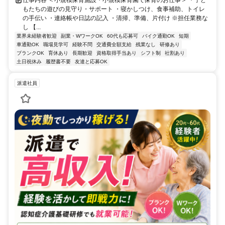
もたちの遊びの見守り・サポート ・寝かしつけ、食事補助、トイレ
の手伝い ・連絡帳や日誌の記入 ・清掃、準備、片付け ※担任業務な
し 【...
業界未経験者歓迎
副業・WワークOK
60代も応募可
バイク通勤OK
短期
車通勤OK
職場見学可
経験不問
交通費全額支給
残業なし
研修あり
ブランクOK
育休あり
長期歓迎
資格取得手当あり
シフト制
社割あり
土日祝休み
履歴書不要
友達と応募OK
派遣社員