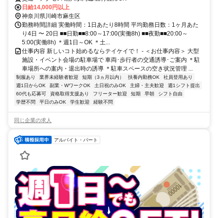
日給14,000円以上
神奈川県川崎市麻生区
勤務時間詳細 実働時間：1日あたり8時間 平均勤務日数：1ヶ月あた
り4日 〜 20日 ■■日勤■■8:00～17:00(実働8h) ■■夜勤■■20:00～
5:00(実働8h) ＊週1日～OK ＊土...
仕事内容 新しいコト始めるならテイケイで！ - ＜お仕事内容＞ 大型
施設・イベント会場の駐車場で 車両･歩行者の交通誘導･ご案内 ＊駐
車場所への案内・退出時の誘導 ＊駐車スペースの空き状況管理 ...
制服あり
業界未経験者歓迎
短期（3ヵ月以内）
扶養内勤務OK
社員登用あり
週1日からOK
副業・WワークOK
土日祝のみOK
主婦・主夫歓迎
週1シフト提出
60代も応募可
資格取得支援あり
フリーター歓迎
短期
早朝
シフト自由
学歴不問
平日のみOK
学生歓迎
経験不問
同じ企業の求人
アルバイト・パート