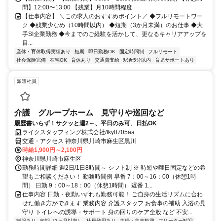
間】12:00〜13:00 【残業】月10時間程度
【仕事内容】 ＼この求人のおすすめポイント／ ◆フルリモートワー
ク ◆残業少なめ（10時間以内） ◆短期（3か月未満）のお仕事 ◆大
手SI企業勤務 ◆今までのご経験を活かして、更なるキャリアアップを
目...
産休・育休取得実績あり
短期
即日勤務OK
固定時間制
フルリモート
社会保険完備
在宅OK
育休あり
交通費支給
駅近5分以内
育児サポートあり
派遣社員
介護 グループホーム 見守りや巡回など
履歴書いらず！サクッと週2～、平日のみ可、日払OK
ライクスタッフィング株式会社/tky0705aa
交通・アクセス 神奈川県川崎市麻生区黒川
時給1,900円～2,100円
神奈川県川崎市麻生区
勤務時間詳細 週2日/1日8時間～ シフト制 ※ 時短や曜日固定などの希
望もご相談ください！ 勤務時間例 早番 7：00～16：00（休憩1時
間） 日勤 9：00～18：00（休憩1時間） 遅番 1...
仕事内容 日勤・夜勤いずれも勤務可能！ ご自身の生活リズムに合わ
せた働き方ができます 業務内容 介護スタッフ お食事の補助 入浴の見
守り トイレへの誘導・サポート 身の回りのケア全般 など 不安...
制服あり
短期（3ヵ月以内）
社員登用あり
主婦・主夫歓迎
フリーター歓迎