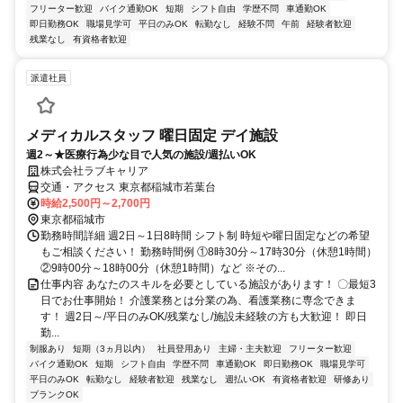
フリーター歓迎
バイク通勤OK
短期
シフト自由
学歴不問
車通勤OK
即日勤務OK
職場見学可
平日のみOK
転勤なし
経験不問
午前
経験者歓迎
残業なし
有資格者歓迎
派遣社員
メディカルスタッフ 曜日固定 デイ施設
週2～★医療行為少な目で人気の施設/週払いOK
株式会社ラブキャリア
交通・アクセス 東京都稲城市若葉台
時給2,500円～2,700円
東京都稲城市
勤務時間詳細 週2日～1日8時間 シフト制 時短や曜日固定などの希望
もご相談ください！ 勤務時間例 ①8時30分～17時30分（休憩1時間）
②9時00分～18時00分（休憩1時間）など ※その...
仕事内容 あなたのスキルを必要としている施設があります！ 〇最短3
日でお仕事開始！ 介護業務とは分業の為、看護業務に専念できま
す！ 週2日～/平日のみOK/残業なし/施設未経験の方も大歓迎！ 即日
勤...
制服あり
短期（3ヵ月以内）
社員登用あり
主婦・主夫歓迎
フリーター歓迎
バイク通勤OK
短期
シフト自由
学歴不問
車通勤OK
即日勤務OK
職場見学可
平日のみOK
転勤なし
経験者歓迎
残業なし
週払いOK
有資格者歓迎
研修あり
ブランクOK