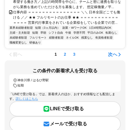
希望する働き方／上記の時間帯を中心に、チームと密に連携を取りな
がら業務を進めていただける方を募集します。 想定稼働量／平...
仕事内容 ＝＝＝＝＝＝＝＝＝＝＝＝＝＝＝ ＼＼ 日本全国どこでも働
ける ／／ ★★ フルリモートのお仕事 ★★ ＝＝＝＝＝＝＝＝＝＝＝
＝＝＝＝ 営業代行事業をされている企業様をしている企業での営...
業界未経験者歓迎
短期（3ヵ月以内）
副業・WワークOK
1日4時間以内OK
主婦・主夫歓迎
短期
早朝
シフト自由
午後
学歴不問
平日のみOK
転勤なし
未経験者歓迎
フルリモート
経験者歓迎
ネイルOK
残業なし
有資格者歓迎
職種変更なし
研修あり
前へ
次へ
1
2
3
この条件の新着求人を受け取る
神奈川県 / はるひ野駅
短期
「LINEで受け取る」では、新着求人のほか、おすすめ情報なども配信しま
す。
詳しくはこちら
LINEで受け取る
メールで受け取る