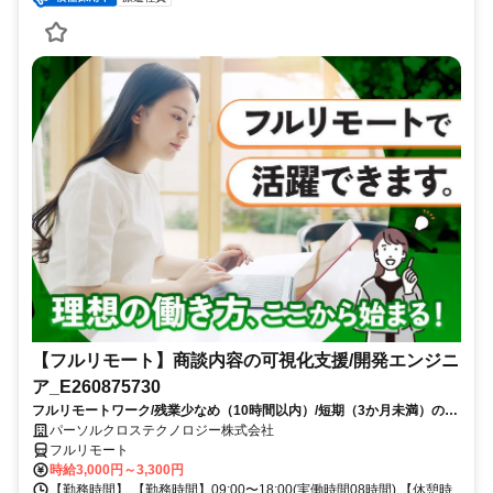
【フルリモート】商談内容の可視化支援/開発エンジニ
ア_E260875730
フルリモートワーク/残業少なめ（10時間以内）/短期（3か月未満）のお
仕事/大手SI企業勤務/今までのご経験を活かして、更なるキャリアアップ
パーソルクロステクノロジー株式会社
を目指せます
フルリモート
時給3,000円～3,300円
【勤務時間】 【勤務時間】09:00〜18:00(実働時間08時間) 【休憩時