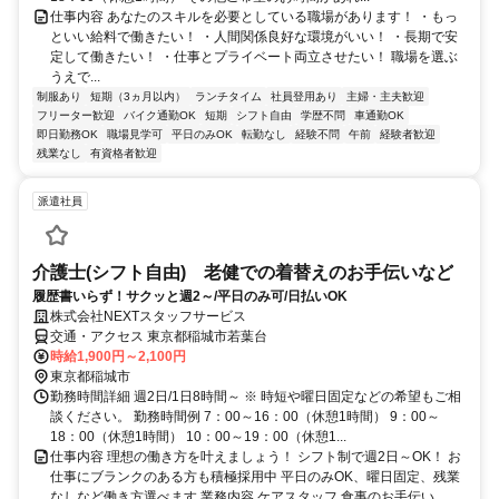
仕事内容 あなたのスキルを必要としている職場があります！ ・もっ
といい給料で働きたい！ ・人間関係良好な環境がいい！ ・長期で安
定して働きたい！ ・仕事とプライベート両立させたい！ 職場を選ぶ
うえで...
制服あり
短期（3ヵ月以内）
ランチタイム
社員登用あり
主婦・主夫歓迎
フリーター歓迎
バイク通勤OK
短期
シフト自由
学歴不問
車通勤OK
即日勤務OK
職場見学可
平日のみOK
転勤なし
経験不問
午前
経験者歓迎
残業なし
有資格者歓迎
派遣社員
介護士(シフト自由) 老健での着替えのお手伝いなど
履歴書いらず！サクッと週2～/平日のみ可/日払いOK
株式会社NEXTスタッフサービス
交通・アクセス 東京都稲城市若葉台
時給1,900円～2,100円
東京都稲城市
勤務時間詳細 週2日/1日8時間～ ※ 時短や曜日固定などの希望もご相
談ください。 勤務時間例 7：00～16：00（休憩1時間） 9：00～
18：00（休憩1時間） 10：00～19：00（休憩1...
仕事内容 理想の働き方を叶えましょう！ シフト制で週2日～OK！ お
仕事にブランクのある方も積極採用中 平日のみOK、曜日固定、残業
なしなど働き方選べます 業務内容 ケアスタッフ 食事のお手伝い ...