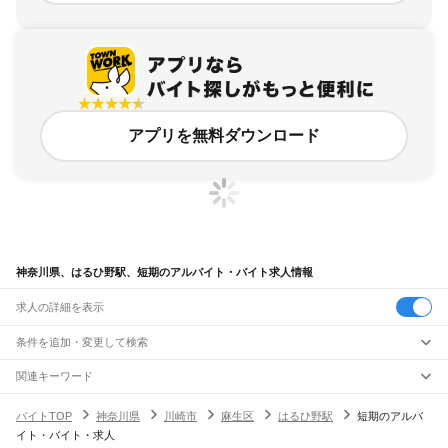
アプリを無料ダウンロード
神奈川県、はるひ野駅、短期のアルバイト・バイト求人情報
求人の詳細を表示
条件を追加・変更して検索
市区町村を追加・変更
関連キーワード
完全在宅ワーク 全国
シール貼り 在宅
現在地周辺
ガチャガチャ
犬カフェ
神奈川県
駅を追加・変更
バイトTOP
神奈川県
川崎市
麻生区
はるひ野駅
短期のアルバ
神奈川県
すべて
イト・バイト・求人
横浜市
すべて
職種を追加・変更
JR東海道本線(東京～熱海)