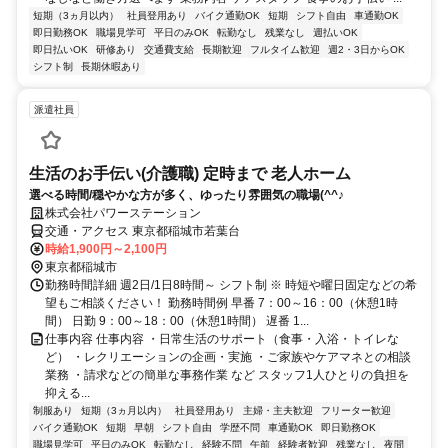
短期（3ヵ月以内）
社員登用あり
バイク通勤OK
短期
シフト自由
車通勤OK
即日勤務OK
職場見学可
平日のみOK
転勤なし
残業なし
週払いOK
即日払いOK
研修あり
交通費支給
長期歓迎
フルタイム歓迎
週2・3日からOK
シフト制
長期休暇あり
派遣社員
生活のお手伝い(介護職) 定時まで 老人ホーム
選べる時間/穏やかな方が多く、ゆったり雰囲気の職場(^^♪
株式会社パワーステーション
交通・アクセス 東京都稲城市若葉台
時給1,900円～2,100円
東京都稲城市
勤務時間詳細 週2日/1日8時間～ シフト制 ※ 時短や曜日固定などの希
望もご相談ください！ 勤務時間例 早番 7：00～16：00（休憩1時
間） 日勤 9：00～18：00（休憩1時間） 遅番 1...
仕事内容 仕事内容 ・日常生活のサポート（食事・入浴・トイレな
ど） ・レクリエーションの企画・実施 ・ご家族やケアマネとの相談
業務 ・請求などの簡単な事務作業 など スタッフ1人ひとりの負担を
抑える...
制服あり
短期（3ヵ月以内）
社員登用あり
主婦・主夫歓迎
フリーター歓迎
バイク通勤OK
短期
早朝
シフト自由
学歴不問
車通勤OK
即日勤務OK
職場見学可
平日のみOK
転勤なし
経験不問
午前
経験者歓迎
残業なし
夜間