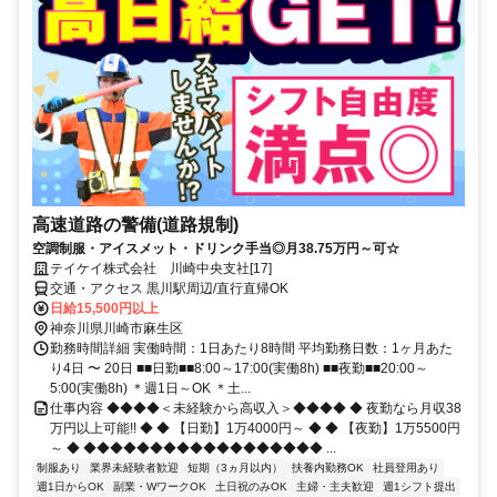
高速道路の警備(道路規制)
空調制服・アイスメット・ドリンク手当◎月38.75万円～可☆
テイケイ株式会社 川崎中央支社[17]
交通・アクセス 黒川駅周辺/直行直帰OK
日給15,500円以上
神奈川県川崎市麻生区
勤務時間詳細 実働時間：1日あたり8時間 平均勤務日数：1ヶ月あた
り4日 〜 20日 ■■日勤■■8:00～17:00(実働8h) ■■夜勤■■20:00～
5:00(実働8h) ＊週1日～OK ＊土...
仕事内容 ◆◆◆◆＜未経験から高収入＞◆◆◆◆ ◆ 夜勤なら月収38
万円以上可能!! ◆ ◆ 【日勤】1万4000円～ ◆ ◆ 【夜勤】1万5500円
～ ◆ ◆◆◆◆◆◆◆◆◆◆◆◆◆◆◆◆◆◆ ...
制服あり
業界未経験者歓迎
短期（3ヵ月以内）
扶養内勤務OK
社員登用あり
週1日からOK
副業・WワークOK
土日祝のみOK
主婦・主夫歓迎
週1シフト提出