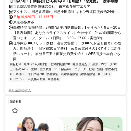
【日払い可！】勤務初日から給与GETも可能！「寮完備」「携帯/制服貸
与」ですぐ働ける★直行直帰OK★
大真綜合警備保障株式会社 東京都多摩市エリア
アクセス 小田急多摩線/小田急小田原線 はるひ野北口徒歩約24分、小
田急多摩線/小田急小田原線 小田急永山徒歩約25分、京王相模原線 京
日給10,920円～13,335円
王永山徒歩約25分 東京都多摩市エリア(小田急多摩センター駅、小田
東京都多摩市
急永山駅、唐木田駅、京王多摩センター駅)
勤務時間 実働時間：8時間/日 平均勤務日数：1ヶ月あたり8日～20日
【勤務時間】 あなたのライフスタイルに合わせて、2つの時間帯から
選べます！ フルタイム（日勤）：8:00～17:00（実働8時...
仕事内容 ■■メリット多数！注目の警備ワーク■■ ＼お金と住まいの悩
み、即解決！／ 個室寮30日間無料！家具家電付きの1Rですぐに新生
活スタート。 履歴書不要！面接交通費支給！（WEB面接の場合でも
同...
制服あり
短期（3ヵ月以内）
扶養内勤務OK
社員登用あり
副業・WワークOK
土日祝のみOK
主婦・主夫歓迎
60代も応募可
フリーター歓迎
短期
学歴不問
即日勤務OK
平日のみOK
学生歓迎
未経験者歓迎
経験者歓迎
ネイルOK
即日払いOK
有資格者歓迎
研修あり
同じ企業の求人
派遣社員