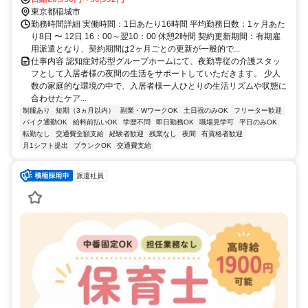
東京都稲城市
勤務時間詳細 実働時間：1日あたり16時間 平均勤務日数：1ヶ月あた
り8日 〜 12日 16：00～翌10：00 休憩2時間 契約更新期間：有期雇
用派遣となり、契約期間は2ヶ月ごとの更新が一般的で...
仕事内容 認知症対応型グループホームにて、夜勤専従の介護スタッ
フとして入居者様の夜間の生活をサポートしていただきます。 少人
数の家庭的な環境の中で、入居者様一人ひとりの生活リズムや状態に
合わせたケア...
制服あり
短期（3ヵ月以内）
副業・WワークOK
土日祝のみOK
フリーター歓迎
バイク通勤OK
給料前払いOK
学歴不問
即日勤務OK
職場見学可
平日のみOK
転勤なし
交通費全額支給
経験者歓迎
残業なし
夜間
有資格者歓迎
月1シフト提出
ブランクOK
交通費支給
派遣社員