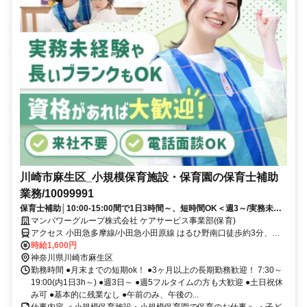
川崎市麻生区_小規模保育施設・保育園の保育士補助
業務/10099991
保育士補助│10:00-15:00間で1日3時間～、短時間OK＜週3～/実務未経
験OK＞日払いOK
マンパワーグループ株式会社 ケアサービス事業部(保育)
アクセス 小田急多摩線/小田急小田原線 はるひ野南口徒歩約3分、京
王相模原線 若葉台徒歩約16分、小田急多摩線/小田急小田原線 黒川
時給1,600円
（神奈川県）南口徒歩約17分 車・バイク通勤OK(派遣先による)
神奈川県川崎市麻生区
勤務時間 ●月末までの短期ok！ ●3ヶ月以上の長期勤務歓迎！ 7:30～
19:00(内1日3h～) ●週3日～ ●週5フルタイムの方も大歓迎 ●土日祝休
み可 ●基本的に残業なし ●午前のみ、午後の...
仕事内容 ＜小規模保育施設・小規模保育園で保育のお仕事＞ ・子ど