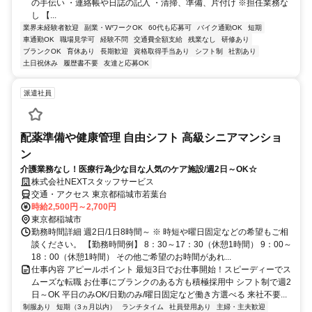
の手伝い ・連絡帳や日誌の記入 ・清掃、準備、片付け ※担任業務な
し 【...
業界未経験者歓迎
副業・WワークOK
60代も応募可
バイク通勤OK
短期
車通勤OK
職場見学可
経験不問
交通費全額支給
残業なし
研修あり
ブランクOK
育休あり
長期歓迎
資格取得手当あり
シフト制
社割あり
土日祝休み
履歴書不要
友達と応募OK
派遣社員
配薬準備や健康管理 自由シフト 高級シニアマンショ
ン
介護業務なし！医療行為少な目な人気のケア施設/週2日～OK☆
株式会社NEXTスタッフサービス
交通・アクセス 東京都稲城市若葉台
時給2,500円～2,700円
東京都稲城市
勤務時間詳細 週2日/1日8時間～ ※ 時短や曜日固定などの希望もご相
談ください。 【勤務時間例】 8：30～17：30（休憩1時間） 9：00～
18：00（休憩1時間） その他ご希望のお時間があれ...
仕事内容 アピールポイント 最短3日でお仕事開始！スピーディーでス
ムーズな転職 お仕事にブランクのある方も積極採用中 シフト制で週2
日～OK 平日のみOK/日勤のみ/曜日固定など働き方選べる 来社不要...
制服あり
短期（3ヵ月以内）
ランチタイム
社員登用あり
主婦・主夫歓迎