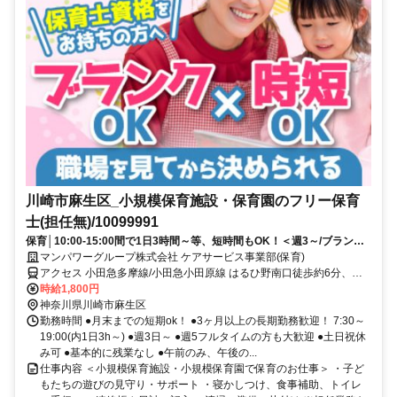
川崎市麻生区_小規模保育施設・保育園のフリー保育
士(担任無)/10099991
保育│10:00-15:00間で1日3時間～等、短時間もOK！＜週3～/ブランク
応援＞日払いOK
マンパワーグループ株式会社 ケアサービス事業部(保育)
アクセス 小田急多摩線/小田急小田原線 はるひ野南口徒歩約6分、小
田急多摩線/小田急小田原線 黒川（神奈川県）南口徒歩約12分、京王
時給1,800円
相模原線 若葉台徒歩約15分 車・バイク通勤OK(派遣先による)
神奈川県川崎市麻生区
勤務時間 ●月末までの短期ok！ ●3ヶ月以上の長期勤務歓迎！ 7:30～
19:00(内1日3h～) ●週3日～ ●週5フルタイムの方も大歓迎 ●土日祝休
み可 ●基本的に残業なし ●午前のみ、午後の...
仕事内容 ＜小規模保育施設・小規模保育園で保育のお仕事＞ ・子ど
もたちの遊びの見守り・サポート ・寝かしつけ、食事補助、トイレ