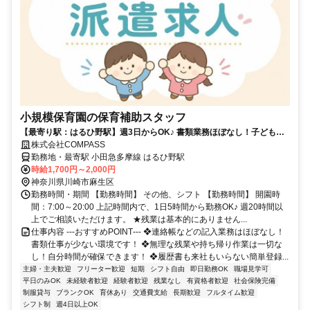
小規模保育園の保育補助スタッフ
【最寄り駅：はるひ野駅】週3日からOK♪ 書類業務ほぼなし！子どもた
ちとじっくり関われる環境★
株式会社COMPASS
勤務地・最寄駅 小田急多摩線 はるひ野駅
時給1,700円～2,000円
神奈川県川崎市麻生区
勤務時間・期間 【勤務時間】 その他、シフト 【勤務時間】 開園時
間：7:00～20:00 上記時間内で、1日5時間から勤務OK♪ 週20時間以
上でご相談いただけます。 ★残業は基本的にありません...
仕事内容 ‐‐‐おすすめPOINT‐‐‐ ❖連絡帳などの記入業務はほぼなし！
書類仕事が少ない環境です！ ❖無理な残業や持ち帰り作業は一切な
し！自分時間が確保できます！ ❖履歴書も来社もいらない簡単登録...
主婦・主夫歓迎
フリーター歓迎
短期
シフト自由
即日勤務OK
職場見学可
平日のみOK
未経験者歓迎
経験者歓迎
残業なし
有資格者歓迎
社会保険完備
制服貸与
ブランクOK
育休あり
交通費支給
長期歓迎
フルタイム歓迎
シフト制
週4日以上OK