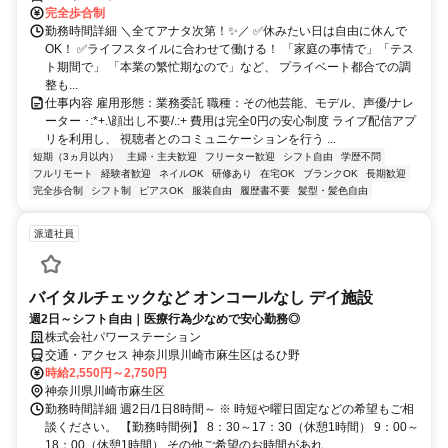
完全歩合制
勤務時間詳細 ＼全てアナタ次第！✨／ ✅休みたい日は自由に休んで
OK！ ✅ライフスタイルに合わせて働ける！ 「家庭の事情で」「テス
ト期間で」 「本業の繁忙期なので」など、 プライベート都合での調
整も...
仕事内容 雇用形態：業務委託 職種：その他芸能、モデル、声優/ナレ
ーター ･:*+.\顔出し不要/.:+ 費用は完全0円の安心制度 ライブ配信アプ
リを利用し、 視聴者とのコミュニケーションを行う ...
短期（3ヵ月以内）
主婦・主夫歓迎
フリーター歓迎
シフト自由
学歴不問
フルリモート
経験者歓迎
ネイルOK
研修あり
在宅OK
ブランクOK
長期歓迎
完全歩合制
シフト制
ピアスOK
服装自由
履歴書不要
髪型・髪色自由
派遣社員
バイタルチェックなど オンコールなし デイ施設
週2日～シフト自由｜医療行為少なめで安心勤務◎
株式会社パワーステーション
交通・アクセス 神奈川県川崎市麻生区はるひ野
時給2,550円～2,750円
神奈川県川崎市麻生区
勤務時間詳細 週2日/1日8時間～ ※ 時短や曜日固定などの希望もご相
談ください。 【勤務時間例】 8：30～17：30（休憩1時間） 9：00～
18：00（休憩1時間） その他ご希望のお時間があれ...