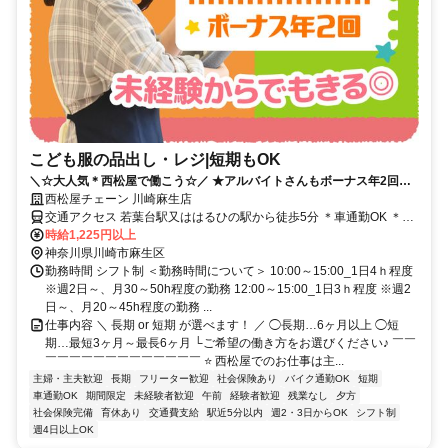
こども服の品出し・レジ|短期もOK
＼☆大人気＊西松屋で働こう☆／ ★アルバイトさんもボーナス年2回！
★時間固定だから私生活と両立OK
西松屋チェーン 川崎麻生店
交通アクセス 若葉台駅又ははるひの駅から徒歩5分 ＊車通勤OK ＊バ
イク通勤OK ＊自転車通勤OK
時給1,225円以上
神奈川県川崎市麻生区
勤務時間 シフト制 ＜勤務時間について＞ 10:00～15:00_1日4ｈ程度
※週2日～、月30～50h程度の勤務 12:00～15:00_1日3ｈ程度 ※週2
日～、月20～45h程度の勤務 ...
仕事内容 ＼ 長期 or 短期 が選べます！ ／ ◯長期…6ヶ月以上 ◯短
期…最短3ヶ月～最長6ヶ月 └ご希望の働き方をお選びください♪ ￣￣
￣￣￣￣￣￣￣￣￣￣￣￣￣ ⭐️ 西松屋でのお仕事は主...
主婦・主夫歓迎
長期
フリーター歓迎
社会保険あり
バイク通勤OK
短期
車通勤OK
期間限定
未経験者歓迎
午前
経験者歓迎
残業なし
夕方
社会保険完備
育休あり
交通費支給
駅近5分以内
週2・3日からOK
シフト制
週4日以上OK