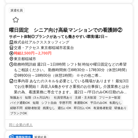
派遣社員
曜日固定 シニア向け高級マンションでの看護師②
サポート体制◎ブランクがあっても働きやすい環境/週2日～
株式会社アルクススタッフィング
交通・アクセス 東京都稲城市若葉台
時給2,500円～2,700円
東京都稲城市
勤務時間詳細 週2日～1日8時間 シフト制 時短や曜日固定などの希望
もご相談ください。 勤務時間例 ①8時30分～17時30分（休憩1時間）
②9時00分～18時00分（休憩1時間） ※その他ご希...
仕事内容 あなたのスキルを必要としている職場があります！ 最短3日
でお仕事開始！ 高収入&働きやすさ重視のお仕事探し 介護業務とは分
業の為、看護業務に専念できます。 週2日～/平日のみOK/日勤のみ...
制服あり
短期（3ヵ月以内）
社員登用あり
主婦・主夫歓迎
フリーター歓迎
バイク通勤OK
短期
シフト自由
学歴不問
車通勤OK
平日のみOK
転勤なし
経験不問
経験者歓迎
残業なし
週払いOK
即日払いOK
有資格者歓迎
研修あり
ブランクOK
同じ企業の求人
派遣社員