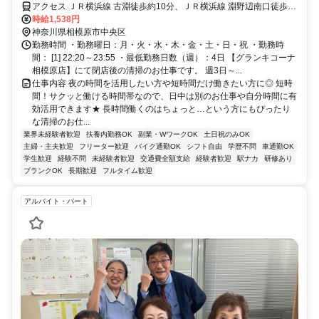
アクセス ＪＲ横浜線 古淵徒歩約10分、ＪＲ横浜線 淵野辺南口徒歩約
31分、ＪＲ横浜線/ＪＲ根岸線 矢部南口徒歩約43分
時給1,538円
神奈川県相模原市中央区
勤務時間 ・勤務曜日：月・火・水・木・金・土・日・祝 ・勤務時
間： [1] 22:20～23:55 ・最低勤務日数（週）：4日 【グランキコーナ
相模原店】にて閉店後の清掃のお仕事です。 週3日～...
仕事内容 夜の時間を活用したい方や短時間だけ働きたい方に◎ 短時
間！サクッと働ける時間帯なので、日中は別のお仕事や自分時間に有
効活用できます★ 長時間働くのはちょっと…という方にもぴったり
な清掃のお仕...
業界未経験者歓迎
扶養内勤務OK
副業・WワークOK
土日祝のみOK
主婦・主夫歓迎
フリーター歓迎
バイク通勤OK
シフト自由
学歴不問
車通勤OK
学生歓迎
経験不問
未経験者歓迎
交通費全額支給
経験者歓迎
駅ナカ
研修あり
ブランクOK
長期歓迎
フルタイム歓迎
アルバイト・パート