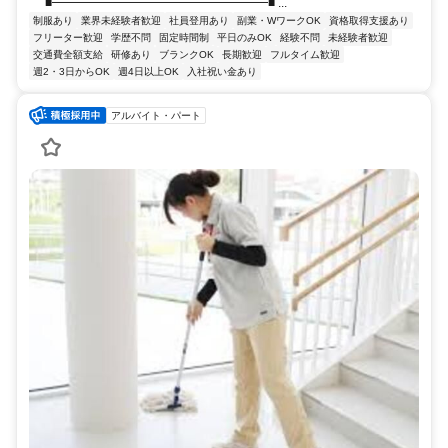
■━━━━━━━━━━━━━━━━━━■ ...
制服あり
業界未経験者歓迎
社員登用あり
副業・WワークOK
資格取得支援あり
フリーター歓迎
学歴不問
固定時間制
平日のみOK
経験不問
未経験者歓迎
交通費全額支給
研修あり
ブランクOK
長期歓迎
フルタイム歓迎
週2・3日からOK
週4日以上OK
入社祝い金あり
アルバイト・パート