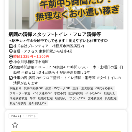
病院の清掃スタッフ~トイレ・フロア清掃等
＜駅チカ＞年金受給中でもできます！覚えやすいお仕事です◎
株式会社プレンティア 相模原市南区病院内
交通・アクセス 東林間駅から徒歩4分
時給1,225円～1,300円
神奈川県相模原市南区
勤務時間詳細 6:30～11:15(実働4.75時間)／火・・木・土曜日の週3日
勤務 ※祝日はｍ3Ｈ出勤あり 契約更新期間：1年
仕事内容 病院内のフロア清掃・トイレ清掃・消毒等 ※女性トイレの
清掃があります
制服あり
扶養内勤務OK
副業・WワークOK
主婦・主夫歓迎
60代も応募可
フリーター歓迎
バイク通勤OK
学歴不問
固定時間制
平日のみOK
転勤なし
未経験者歓迎
午前
経験者歓迎
研修あり
ブランクOK
交通費支給
長期歓迎
駅近5分以内
週4日以上OK
アルバイト・パート