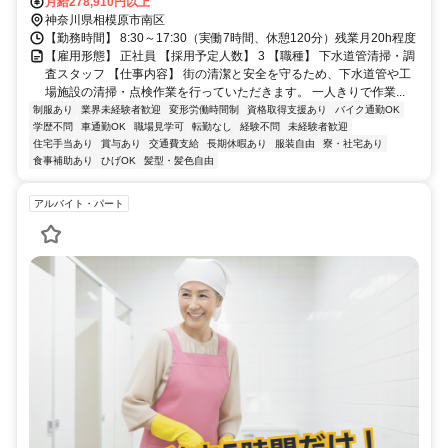
★マイカー通勤可（駐車場完備）
月給278,910円以上
神奈川県相模原市南区
【勤務時間】 8:30～17:30（実働7時間、休憩120分）残業月20h程度
【雇用形態】 正社員 【採用予定人数】 3 【職種】 下水道管清掃・調
査スタッフ 【仕事内容】 街の清潔と安全を守るため、下水道管や工
場施設の清掃・点検作業を行っていただきます。 一人きりで作業...
制服あり
業界未経験者歓迎
変形労働時間制
資格取得支援あり
バイク通勤OK
学歴不問
車通勤OK
職場見学可
転勤なし
経験不問
未経験者歓迎
住宅手当あり
賞与あり
交通費支給
長期休暇あり
服装自由
寮・社宅あり
食事補助あり
ひげOK
髪型・髪色自由
アルバイト・パート