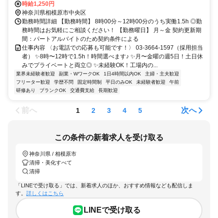
時給1,250円
神奈川県相模原市中央区
勤務時間詳細 【勤務時間】 8時00分～12時00分のうち実働1.5h ◎勤
務時間はお気軽にご相談ください！ 【勤務曜日】 月～金 契約更新期
間：パートアルバイトのため契約条件による
仕事内容 〈お電話での応募も可能です！〉 03-3664-1597（採用担当
者） ✨8時〜12時で1.5h！時間選べます♪ ✨月〜金曜の週5日！土日休
みでプライベートと両立◎ ✨未経験OK！工場内の...
業界未経験者歓迎
副業・WワークOK
1日4時間以内OK
主婦・主夫歓迎
フリーター歓迎
学歴不問
固定時間制
平日のみOK
未経験者歓迎
午前
研修あり
ブランクOK
交通費支給
長期歓迎
前へ
次へ
1
2
3
4
5
この条件の新着求人を受け取る
神奈川県 / 相模原市
清掃・美化すべて
清掃
「LINEで受け取る」では、新着求人のほか、おすすめ情報なども配信しま
す。
詳しくはこちら
LINEで受け取る