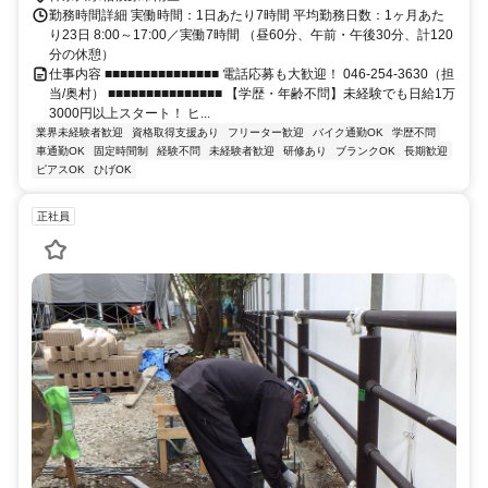
勤務時間詳細 実働時間：1日あたり7時間 平均勤務日数：1ヶ月あた
り23日 8:00～17:00／実働7時間 （昼60分、午前・午後30分、計120
分の休憩）
仕事内容 ■■■■■■■■■■■■■■■ 電話応募も大歓迎！ 046-254-3630（担
当/奥村） ■■■■■■■■■■■■■■■ 【学歴・年齢不問】未経験でも日給1万
3000円以上スタート！ ヒ...
業界未経験者歓迎
資格取得支援あり
フリーター歓迎
バイク通勤OK
学歴不問
車通勤OK
固定時間制
経験不問
未経験者歓迎
研修あり
ブランクOK
長期歓迎
ピアスOK
ひげOK
正社員