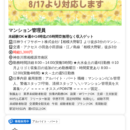
マンション管理員
未経験OK★週4×14時迄の5時間⏰無理なく収入ゲット
日神ライフサポート株式会社/【相模大野駅】より徒歩3分のマンショ
ン
交通・アクセス 小田急小田原線・江ノ島線「相模大野駅」徒歩3分
時給1,300円
神奈川県相模原市南区
勤務時間詳細 8:00～14:00(実働5時間) ★火水金土の週4日勤務 ※10
月よりゴミ収集日の追加のため勤務曜日・時間変更あり 8:00～
12:00(実働4時間) ★火～土の週5日勤務
仕事内容 雇用形態：アルバイト・パート 職種：マンション/ビル管理
人、警備スタッフ/守衛、清掃スタッフ ＼＼✨マンション管理員を大
募集✨／／ ＝＝＝＝ オススメPOINT❗❗ ＝＝＝＝ ✅固定...
制服あり
業界未経験者歓迎
扶養内勤務OK
副業・WワークOK
主婦・主夫歓迎
60代も応募可
フリーター歓迎
学歴不問
固定時間制
転勤なし
経験不問
未経験者歓迎
交通費全額支給
午前
経験者歓迎
ブランクOK
長期歓迎
駅近5分以内
週4日以上OK
アルバイト・パート