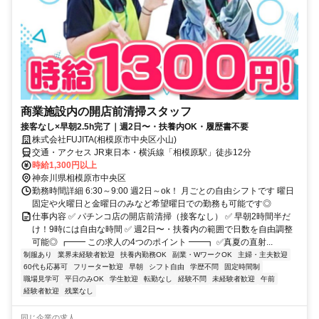
商業施設内の開店前清掃スタッフ
接客なし×早朝2.5h完了｜週2日〜・扶養内OK・履歴書不要
株式会社FUJITA(相模原市中央区小山)
交通・アクセス JR東日本・横浜線「相模原駅」徒歩12分
時給1,300円以上
神奈川県相模原市中央区
勤務時間詳細 6:30～9:00 週2日～ok！ 月ごとの自由シフトです 曜日
固定や火曜日と金曜日のみなど希望曜日での勤務も可能です◎
仕事内容 ✅ パチンコ店の開店前清掃（接客なし） ✅ 早朝2時間半だ
け！9時には自由な時間 ✅ 週2日〜・扶養内の範囲で日数を自由調整
可能◎ ┏━━ この求人の4つのポイント ━━┓ ✅真夏の直射...
制服あり
業界未経験者歓迎
扶養内勤務OK
副業・WワークOK
主婦・主夫歓迎
60代も応募可
フリーター歓迎
早朝
シフト自由
学歴不問
固定時間制
職場見学可
平日のみOK
学生歓迎
転勤なし
経験不問
未経験者歓迎
午前
経験者歓迎
残業なし
同じ企業の求人