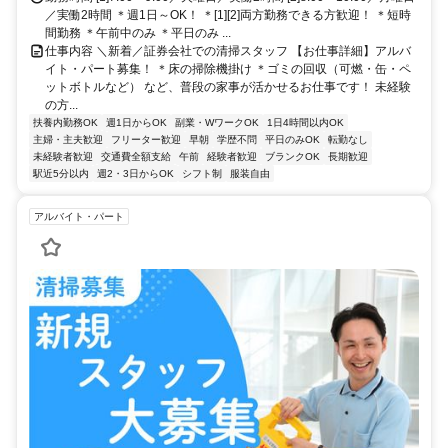
／実働2時間 ＊週1日～OK！ ＊[1][2]両方勤務できる方歓迎！ ＊短時
間勤務 ＊午前中のみ ＊平日のみ ...
仕事内容 ＼新着／証券会社での清掃スタッフ 【お仕事詳細】アルバ
イト・パート募集！ ＊床の掃除機掛け ＊ゴミの回収（可燃・缶・ペ
ットボトルなど） など、普段の家事が活かせるお仕事です！ 未経験
の方...
扶養内勤務OK
週1日からOK
副業・WワークOK
1日4時間以内OK
主婦・主夫歓迎
フリーター歓迎
早朝
学歴不問
平日のみOK
転勤なし
未経験者歓迎
交通費全額支給
午前
経験者歓迎
ブランクOK
長期歓迎
駅近5分以内
週2・3日からOK
シフト制
服装自由
アルバイト・パート