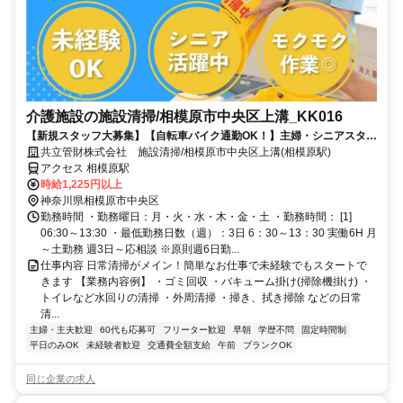
介護施設の施設清掃/相模原市中央区上溝_KK016
【新規スタッフ大募集】【自転車バイク通勤OK！】主婦・シニアスタッ
フ活躍中！シンプル清掃で未経験◎
共立管財株式会社 施設清掃/相模原市中央区上溝(相模原駅)
アクセス 相模原駅
時給1,225円以上
神奈川県相模原市中央区
勤務時間 ・勤務曜日：月・火・水・木・金・土 ・勤務時間： [1]
06:30～13:30 ・最低勤務日数（週）：3日 6：30～13：30 実働6H 月
～土勤務 週3日～応相談 ※原則週6日勤...
仕事内容 日常清掃がメイン！簡単なお仕事で未経験でもスタートで
きます 【業務内容例】 ・ゴミ回収 ・バキューム掛け(掃除機掛け) ・
トイレなど水回りの清掃 ・外周清掃 ・掃き、拭き掃除 などの日常
清...
主婦・主夫歓迎
60代も応募可
フリーター歓迎
早朝
学歴不問
固定時間制
平日のみOK
未経験者歓迎
交通費全額支給
午前
ブランクOK
同じ企業の求人