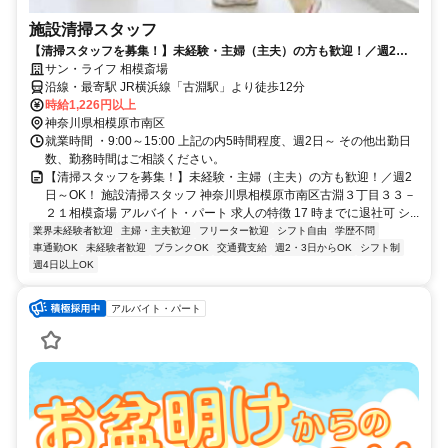
施設清掃スタッフ
【清掃スタッフを募集！】未経験・主婦（主夫）の方も歓迎！／週2日
～OK！
サン・ライフ 相模斎場
沿線・最寄駅 JR横浜線「古淵駅」より徒歩12分
時給1,226円以上
神奈川県相模原市南区
就業時間 ・9:00～15:00 上記の内5時間程度、週2日～ その他出勤日
数、勤務時間はご相談ください。
【清掃スタッフを募集！】未経験・主婦（主夫）の方も歓迎！／週2
日～OK！ 施設清掃スタッフ 神奈川県相模原市南区古淵３丁目３３－
２１相模斎場 アルバイト・パート 求人の特徴 17 時までに退社可 シ...
業界未経験者歓迎
主婦・主夫歓迎
フリーター歓迎
シフト自由
学歴不問
車通勤OK
未経験者歓迎
ブランクOK
交通費支給
週2・3日からOK
シフト制
週4日以上OK
アルバイト・パート