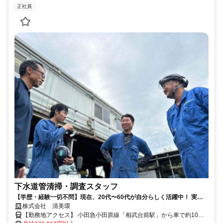
正社員
下水道管清掃・調査スタッフ
【学歴・経験一切不問】現在、20代〜60代が自分らしく活躍中！ 実働
7h・残業少なめ・手当充実でプライベートも大切にできる♪ 未経験から
株式会社 清美環
温かい仲間と安心して長く働ける正社員募集！
【勤務地アクセス】 小田急小田原線「相武台前駅」から車で約10分