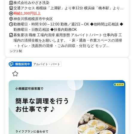
株式会社みやざき洗染
交通アクセス 相模線「上溝駅」より車12分 横浜線「橋本駅」より車
15分 横浜線「相模原駅」より車20分
時給1,300円以上
神奈川県相模原市中央区
勤務曜日・時間 9:00～12:00 勤務／週2日～OK ◆他時間は応相談 ◆
勤務曜日・日数応相談 ◆扶養内勤務OK
募集要項 職種 工場内清掃 雇用形態 アルバイト / パート 仕事内容 工
場内の清掃全般をお願いします。 ・床・通路・作業スペースの清掃
・トイレ・洗面所の清掃 ・ごみの回収・分別 など モップ...
シフト制
アルバイト・パート