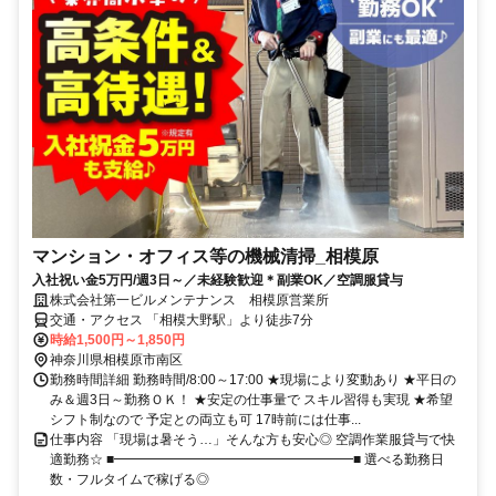
マンション・オフィス等の機械清掃_相模原
入社祝い金5万円/週3日～／未経験歓迎＊副業OK／空調服貸与
株式会社第一ビルメンテナンス 相模原営業所
交通・アクセス 「相模大野駅」より徒歩7分
時給1,500円～1,850円
神奈川県相模原市南区
勤務時間詳細 勤務時間/8:00～17:00 ★現場により変動あり ★平日の
み＆週3日～勤務ＯＫ！ ★安定の仕事量で スキル習得も実現 ★希望
シフト制なので 予定との両立も可 17時前には仕事...
仕事内容 「現場は暑そう…」そんな方も安心◎ 空調作業服貸与で快
適勤務☆ ■━━━━━━━━━━━━━━━━━━■ 選べる勤務日
数・フルタイムで稼げる◎