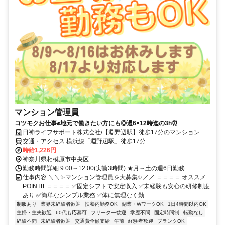
マンション管理員
コツモクお仕事✊地元で働きたい方にも◎週6×12時迄の3h⏰
日神ライフサポート株式会社/【淵野辺駅】徒歩17分のマンション
交通・アクセス 横浜線「淵野辺駅」徒歩17分
時給1,226円
神奈川県相模原市中央区
勤務時間詳細 9:00～12:00(実働3時間) ★月～土の週6日勤務
仕事内容 ＼＼✨マンション管理員を大募集✨／／ ＝＝＝＝ オススメ
POINT❗❗ ＝＝＝＝ ✅固定シフトで安定収入 ✅未経験も安心の研修制度
あり ✅簡単なシンプル業務 ✅体に無理なく勤...
制服あり
業界未経験者歓迎
扶養内勤務OK
副業・WワークOK
1日4時間以内OK
主婦・主夫歓迎
60代も応募可
フリーター歓迎
学歴不問
固定時間制
転勤なし
経験不問
未経験者歓迎
交通費全額支給
午前
経験者歓迎
ブランクOK