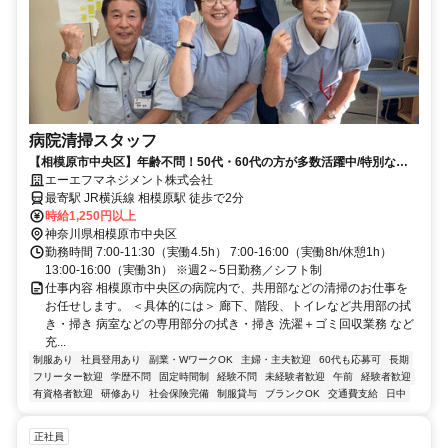
病院清掃スタッフ
【相模原市中央区】年齢不問！50代・60代の方が多数活躍中/特別な知
識は必要なし！/未経験歓迎
エーエフマネジメント株式会社
最寄駅 JR横浜線 相模原駅 徒歩で2分
時給1,250円以上
神奈川県相模原市中央区
勤務時間 7:00-11:30（実働4.5h） 7:00-16:00（実働8h/休憩1h）
13:00-16:00（実働3h） ※週2～5日勤務／シフト制
仕事内容 相模原市中央区の病院内で、共用部などの清掃のお仕事を
お任せします。 ＜具体的には＞ 廊下、階段、トイレなど共用部の拭
き・掃き 病室などの専用部分の拭き・掃き 洗濯＋ゴミ回収業務 など
充...
制服あり
社員登用あり
副業・WワークOK
主婦・主夫歓迎
60代も応募可
長期
フリーター歓迎
学歴不問
固定時間制
経験不問
未経験者歓迎
午前
経験者歓迎
有資格者歓迎
研修あり
社会保険完備
制服貸与
ブランクOK
交通費支給
日中
正社員