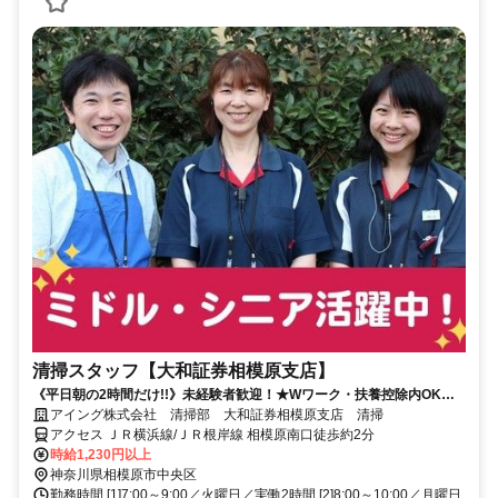
清掃スタッフ【大和証券相模原支店】
《平日朝の2時間だけ!!》未経験者歓迎！★Wワーク・扶養控除内OK！
★月曜or火曜or月火に勤務できる方大歓迎！
アイング株式会社 清掃部 大和証券相模原支店 清掃
アクセス ＪＲ横浜線/ＪＲ根岸線 相模原南口徒歩約2分
時給1,230円以上
神奈川県相模原市中央区
勤務時間 [1]7:00～9:00／火曜日／実働2時間 [2]8:00～10:00／月曜日