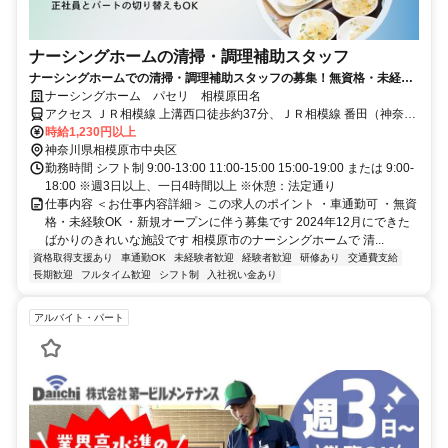
ナーシングホームの清掃・調理補助スタッフ
ナーシングホームでの清掃・調理補助スタッフの募集！無資格・未経験
者歓迎！車通勤可◎
ナーシングホーム パセリ 相模原田名
アクセス ＪＲ相模線 上溝西口徒歩約37分、ＪＲ相模線 番田（神奈川
県）徒歩約36分、ＪＲ相模線 南橋本東口徒歩約56分
時給1,230円以上
神奈川県相模原市中央区
勤務時間 シフト制 9:00-13:00 11:00-15:00 15:00-19:00 または 9:00-
18:00 ※週3日以上、一日4時間以上 ※休憩：法定通り
仕事内容 ＜お仕事内容詳細＞ この求人のポイント ・車通勤可 ・無資
格・未経験OK ・新規オープンに伴う募集です 2024年12月にできた
ばかりのきれいな施設です 相模原市のナーシングホームで 清...
資格取得支援あり
車通勤OK
未経験者歓迎
経験者歓迎
研修あり
交通費支給
長期歓迎
フルタイム歓迎
シフト制
入社祝い金あり
アルバイト・パート