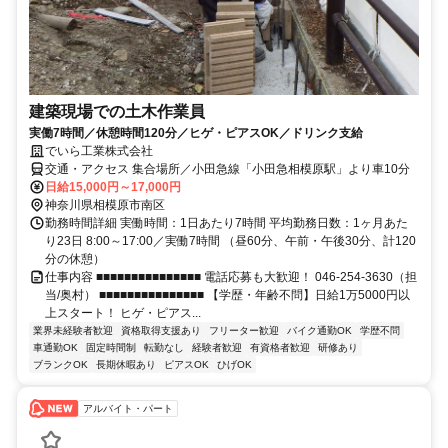
建築現場での土木作業員
実働7時間／休憩時間120分／ヒゲ・ピアスOK／ドリンク支給
でいら工業株式会社
交通・アクセス 集合場所／小田急線「小田急相模原駅」より車10分
日給15,000円～17,000円
神奈川県相模原市南区
勤務時間詳細 実働時間：1日あたり7時間 平均勤務日数：1ヶ月あた
り23日 8:00～17:00／実働7時間 （昼60分、午前・午後30分、計120
分の休憩）
仕事内容 ■■■■■■■■■■■■■■■ 電話応募も大歓迎！ 046-254-3630（担
当/奥村） ■■■■■■■■■■■■■■■ 【学歴・年齢不問】日給1万5000円以
上スタート！ ヒゲ・ピアス...
業界未経験者歓迎
資格取得支援あり
フリーター歓迎
バイク通勤OK
学歴不問
車通勤OK
固定時間制
転勤なし
経験者歓迎
有資格者歓迎
研修あり
ブランクOK
長期休暇あり
ピアスOK
ひげOK
アルバイト・パート