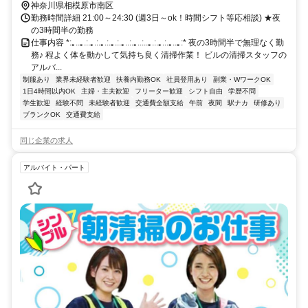
神奈川県相模原市南区
勤務時間詳細 21:00～24:30 (週3日～ok！時間シフト等応相談) ★夜
の3時間半の勤務
仕事内容 *:｡..｡.:.｡.:.｡.:.｡.:.｡..:.｡..:..｡.:.｡.:.｡..｡:* 夜の3時間半で無理なく勤
務♪ 程よく体を動かして気持ち良く清掃作業！ ビルの清掃スタッフの
アルバ...
制服あり
業界未経験者歓迎
扶養内勤務OK
社員登用あり
副業・WワークOK
1日4時間以内OK
主婦・主夫歓迎
フリーター歓迎
シフト自由
学歴不問
学生歓迎
経験不問
未経験者歓迎
交通費全額支給
午前
夜間
駅ナカ
研修あり
ブランクOK
交通費支給
同じ企業の求人
アルバイト・パート