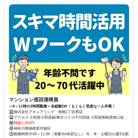
マンション巡回清掃員
＜8～11時の3時間勤務＞未経験OK！もくもく気楽な一人作業！
株式会社アキュアリンク 相南1丁目周辺
アクセス 小田急小田原線/東京メトロ千代田線 小田急相模原南口徒歩
約11分、小田急江ノ島線/小田急小田原線 東林間西口徒歩約11分、小
時給1,300円
田急江ノ島線/小田急小田原線 中央林間北口徒歩約25分
神奈川県相模原市南区
勤務時間 8:00～11:00（実働3h/休憩なし） 月・木・土曜日の週3日勤