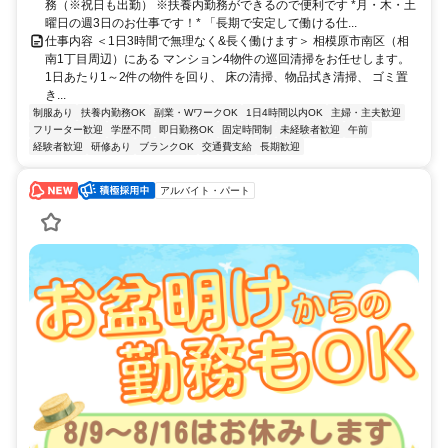
務（※祝日も出勤） ※扶養内勤務ができるので便利です *月・木・土
曜日の週3日のお仕事です！* 「長期で安定して働ける仕...
仕事内容 ＜1日3時間で無理なく&長く働けます＞ 相模原市南区（相
南1丁目周辺）にある マンション4物件の巡回清掃をお任せします。
1日あたり1～2件の物件を回り、 床の清掃、物品拭き清掃、 ゴミ置
き...
制服あり
扶養内勤務OK
副業・WワークOK
1日4時間以内OK
主婦・主夫歓迎
フリーター歓迎
学歴不問
即日勤務OK
固定時間制
未経験者歓迎
午前
経験者歓迎
研修あり
ブランクOK
交通費支給
長期歓迎
アルバイト・パート