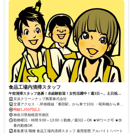
食品工場内清掃スタッフ
午前清掃スタッフ急募！未経験歓迎！女性活躍中！週3日～。土日祝時
給50円UP
京浜クリーンナップ興業株式会社
交通アクセス ・JR相模線「番田駅」から車で10分 ・昭和橋から車で
3分 ［上依知・下川入・中津］からも通勤しやすい ※各線「橋本
時給1,250円以上
駅」・JR相模線「原当麻駅」・小田急線「本厚木駅」からの送迎バ
神奈川県相模原市南区
スあり
勤務曜日・時間 9:00～13:00 ☆勤務／週3日～OK ★Wワーク可 ★扶
養内勤務OK
募集要項 職種 食品工場内清掃スタッフ 雇用形態 アルバイト / パート