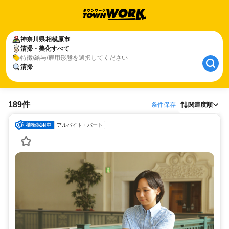
神奈川県
相模原市
清掃・美化すべて
特徴/給与/雇用形態を選択してください
清掃
189件
条件保存
関連度順
アルバイト・パート