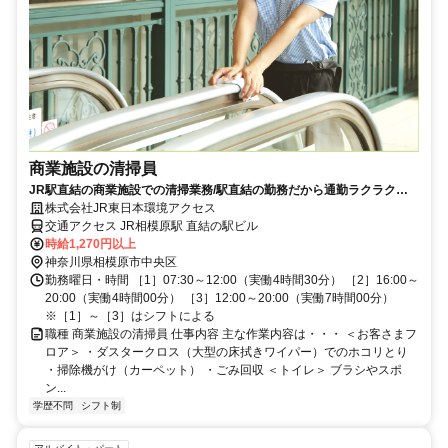
商業施設の清掃員
JR駅直結の商業施設での清掃業務/駅直結の勤務だから通勤ラクラク◎/
女性活躍中！/未経験歓迎
株式会社JR東日本環境アクセス
交通アクセス JR相模原駅 直結の駅ビル
時給1,270円以上
神奈川県相模原市中央区
勤務曜日・時間 ［1］07:30～12:00（実働4時間30分） ［2］16:00～
20:00（実働4時間00分） ［3］12:00～20:00（実働7時間00分）
※［1］～［3］はシフトによる
職種 商業施設の清掃員 仕事内容 主な作業内容は・・・ ＜お客さまフ
ロア＞ ・ダスタークロス（大型の床拭きワイパー）でのホコリとり
・掃除機がけ（カーペット） ・ごみ回収 ＜トイレ＞ ブラシやスポ
ン...
学歴不問
シフト制