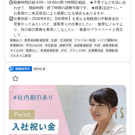
勤務時間詳細 9:00～18:00の間で時間応相談。 ★子育てなど生活に合
わせて、 開始時間・終了時間の調整可能です。 ★残業ほぼナシ｡ ＊
お客様のご来店状況により残業になる場合もありますが、 ...
仕事内容 ✨2026年8月に【60周年】を迎える相模原の不動産会社 ・
営業やってみたいけど、接客寄りの仕事がしたい ・無理なノルマよ
り、目の前の業務を着実にこなしたい ・家庭やプライベートと両立
して、...
制服あり
業界未経験者歓迎
主婦・主夫歓迎
フリーター歓迎
バイク通勤OK
車通勤OK
平日のみOK
学生歓迎
経験不問
未経験者歓迎
午前
経験者歓迎
ネイルOK
残業なし
有資格者歓迎
夕方
ブランクOK
交通費支給
長期歓迎
フルタイム歓迎
契約社員