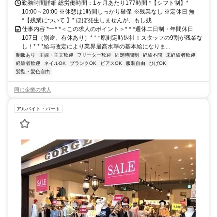
勤務時間詳細 総労働時間：1ヶ月あたり177時間 *【シフト制】*
10:00～20:00 ※休憩は1時間しっかり確保 ※残業なし ※定休日 無
*【残業について 】* ほぼ発生しませんが、もし残...
仕事内容 *ー* *＜この求人のポイント＞* * *週休二日制・年間休日
107日（別途、有休あり）* * *原則定時退社！スタッフの9割が残業な
し！* * *給与改定により業界最高水準の基本給になりま...
制服あり
主婦・主夫歓迎
フリーター歓迎
固定時間制
経験不問
未経験者歓迎
経験者歓迎
ネイルOK
ブランクOK
ピアスOK
服装自由
ひげOK
髪型・髪色自由
同じ企業の求人
アルバイト・パート