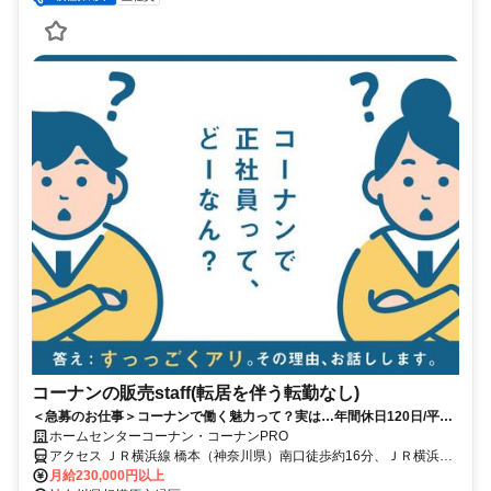
コーナンの販売staff(転居を伴う転勤なし)
＜急募のお仕事＞コーナンで働く魅力って？実は…年間休日120日/平均
残業14時間！
ホームセンターコーナン・コーナンPRO
アクセス ＪＲ横浜線 橋本（神奈川県）南口徒歩約16分、ＪＲ横浜線
橋本（神奈川県）南口徒歩約16分、ＪＲ横浜線 橋本（神奈川県）南
月給230,000円以上