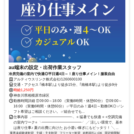
au端末の設定・出荷作業スタッフ
冷房完備の室内で快適◎平日週4日～！座り仕事メイン！服装自由
アルティウスリンク株式会社/1260600100
交通・アクセス ｢橋本駅｣より徒歩15分、｢南橋本駅｣より徒歩9分
時給1,250円
神奈川県相模原市緑区
勤務時間詳細 ⏰09:00～18:00 （実働8時間・休憩60分） ⏰09:00～
16:00 （実働6時間・休憩60分） ✅平日のみ！週4日～勤務OK◎ ✅シ
フト希望はご相談ください。 ✅組合せでも...
仕事内容 ╭━━━━━━━━━━━╮ ⭐ 猛暑でも快適 ⭐ ⭐空調完備
の室内ワーク⭐ ╰━━━━━━━━━━━╯ ╱ 涼しい環境で、基本
は座り仕事♪ 夏の出費に向けた お小遣い稼ぎにもピッタリ！ ╲ ...
業界未経験者歓迎
主婦・主夫歓迎
フリーター歓迎
給料前払いOK
固定時間制