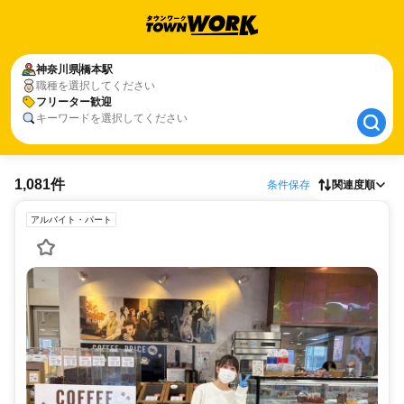
神奈川県
神奈川県
橋本駅
橋本駅
職種を選択してください
フリーター歓迎
フリーター歓迎
キーワードを選択してください
1,081件
条件保存
関連度順
アルバイト・パート