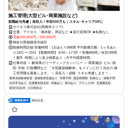
施工管理(大型ビル･商業施設など)
前職給与考慮｜高収入！年収500万も｜スキル･キャリアUPに
ゼクオス株式会社(西橋本エリア)
交通・アクセス 「橋本駅」周辺など ★直行直帰OK ★転勤なし
月給300,000円～500,000円
神奈川県相模原市緑区
勤務時間詳細 実働時間：1日あたり8時間 平均勤務日数：1ヶ月あた
り18日 〜 20日 【勤務時間】 8:00～17:00 ＊実働8時間／休憩1時間
＊案件･時期により多少残業あり（月平均残業時間...
仕事内容 ＜ 解体業のリーディングカンパニー ＞ 商業施設･ビル･病
院･学校･行政機関など 「大型建築物解体」をメインに行う当社の 施
工管理職を募集します。 ✨ 高収入！経験･スキル考慮します ✨...
業界未経験者歓迎
資格取得支援あり
学歴不問
固定時間制
転勤なし
経験不問
住宅手当あり
交通費全額支給
研修あり
賞与あり
ブランクOK
交通費支給
駅近5分以内
土日祝休み
契約社員