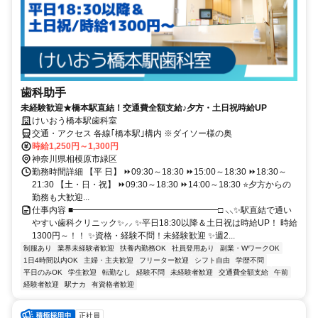
歯科助手
未経験歓迎★橋本駅直結！交通費全額支給♪夕方・土日祝時給UP
けいおう橋本駅歯科室
交通・アクセス 各線｢橋本駅｣構内 ※ダイソー様の奥
時給1,250円～1,300円
神奈川県相模原市緑区
勤務時間詳細 【平 日】 ⏩09:30～18:30 ⏩15:00～18:30 ⏩18:30～
21:30 【土・日・祝】 ⏩09:30～18:30 ⏩14:00～18:30 ⭐夕方からの
勤務も大歓迎...
仕事内容 ■━━━━━━━━━━━━━━━━━□ ⸜⸜✨駅直結で通い
やすい歯科クリニック✨⸝⸝ ✨平日18:30以降＆土日祝は時給UP！ 時給
1300円～！！ ✨資格・経験不問！未経験歓迎 ✨週2...
制服あり
業界未経験者歓迎
扶養内勤務OK
社員登用あり
副業・WワークOK
1日4時間以内OK
主婦・主夫歓迎
フリーター歓迎
シフト自由
学歴不問
平日のみOK
学生歓迎
転勤なし
経験不問
未経験者歓迎
交通費全額支給
午前
経験者歓迎
駅ナカ
有資格者歓迎
正社員