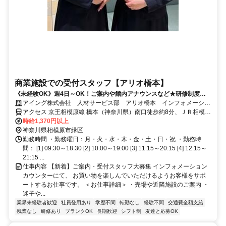
商業施設での受付スタッフ【アリオ橋本】
《未経験OK》週4日～OK！ご案内や館内アナウンスなど★研修制度が
充実しているので安心◎20代～40代女性活躍中！
アイング株式会社 人材サービス部 アリオ橋本 インフォメーショ
ン
アクセス 京王相模原線 橋本（神奈川県）南口徒歩約8分、ＪＲ相模線
橋本（神奈川県）南口徒歩約9分
時給1,370円以上
神奈川県相模原市緑区
勤務時間 ・勤務曜日：月・火・水・木・金・土・日・祝 ・勤務時
間： [1] 09:30～18:30 [2] 10:00～19:00 [3] 11:15～20:15 [4] 12:15～
21:15 ...
仕事内容 【新着】ご案内・受付スタッフ大募集 インフォメーション
カウンターにて、 お買い物を楽しんでいただけるようお客様をサポ
ートするお仕事です。 ＜お仕事詳細＞ ・売場や近隣施設のご案内 ・
迷子や...
業界未経験者歓迎
社員登用あり
学歴不問
転勤なし
経験不問
交通費全額支給
残業なし
研修あり
ブランクOK
長期歓迎
シフト制
友達と応募OK