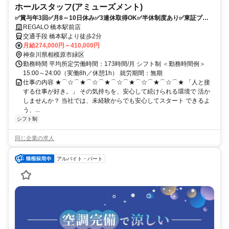
ホールスタッフ(アミューズメント)
✅賞与年3回✅月8～10日休み✅3連休取得OK✅半休制度あり✅東証プラ
イム上場グループ✅未経験からキャリアアップ可能
REGALO 橋本駅前店
交通手段 橋本駅より徒歩2分
月給274,000円～410,000円
神奈川県相模原市緑区
勤務時間 平均所定労働時間：173時間/月 シフト制 ＜勤務時間例＞
15:00～24:00（実働8h／休憩1h） 就労期間：無期
仕事の内容 ★⌒☆⌒★⌒☆⌒★⌒☆⌒★⌒☆⌒★⌒☆⌒★ 「人と接
する仕事が好き。」 その気持ちを、安心して続けられる環境で 活か
しませんか？ 当社では、未経験からでも安心してスタート できるよ
う、...
シフト制
同じ企業の求人
アルバイト・パート