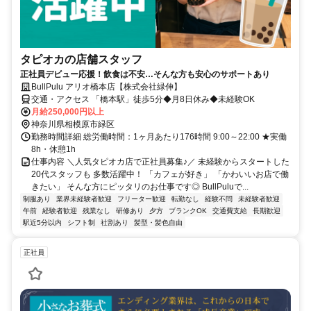
タピオカの店舗スタッフ
正社員デビュー応援！飲食は不安…そんな方も安心のサポートあり
BullPulu アリオ橋本店【株式会社緑伸】
交通・アクセス 「橋本駅」徒歩5分◆月8日休み◆未経験OK
月給250,000円以上
神奈川県相模原市緑区
勤務時間詳細 総労働時間：1ヶ月あたり176時間 9:00～22:00 ★実働
8h・休憩1h
仕事内容 ＼人気タピオカ店で正社員募集♪／ 未経験からスタートした
20代スタッフも 多数活躍中！ 「カフェが好き」 「かわいいお店で働
きたい」 そんな方にピッタリのお仕事です◎ BullPuluで...
制服あり
業界未経験者歓迎
フリーター歓迎
転勤なし
経験不問
未経験者歓迎
午前
経験者歓迎
残業なし
研修あり
夕方
ブランクOK
交通費支給
長期歓迎
駅近5分以内
シフト制
社割あり
髪型・髪色自由
正社員