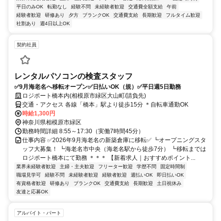
平日のみOK
転勤なし
経験不問
未経験者歓迎
交通費全額支給
午前
経験者歓迎
研修あり
夕方
ブランクOK
交通費支給
長期歓迎
フルタイム歓迎
社割あり
週4日以上OK
契約社員
レンタルパソコンの検査スタッフ
✅9月海老名へ移転オープン✅日払いOK（規）✅平日週5日勤務
ロジポート橋本内(相模原市緑区大山町/請負先)
交通・アクセス 各線「橋本」駅より徒歩15分 ＊自転車通勤OK
時給1,300円
神奈川県相模原市緑区
勤務時間詳細 8:55～17:30（実働7時間45分）
仕事内容 ✅2026年9月海老名の新築倉庫に移転✅ ┗オープニングスタ
ッフ大募集！ ┗海老名市中央（海老名駅から徒歩7分） ┗移転までは
ロジポート橋本にて勤務 ＊＊＊ 【新着求人｜おすすめポイント...
業界未経験者歓迎
主婦・主夫歓迎
フリーター歓迎
学歴不問
固定時間制
職場見学可
経験不問
未経験者歓迎
経験者歓迎
週払いOK
即日払いOK
有資格者歓迎
研修あり
ブランクOK
交通費支給
長期歓迎
土日祝休み
友達と応募OK
アルバイト・パート