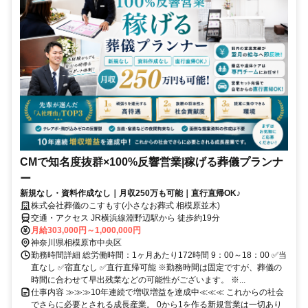
CMで知名度抜群×100%反響営業|稼げる葬儀プランナ
ー
新規なし・資料作成なし｜月収250万も可能｜直行直帰OK♪
株式会社葬儀のこすもす(小さなお葬式 相模原並木)
交通・アクセス JR横浜線淵野辺駅から 徒歩約19分
月給303,000円～1,000,000円
神奈川県相模原市中央区
勤務時間詳細 総労働時間：1ヶ月あたり172時間 9：00～18：00 ✅当
直なし ✅宿直なし ✅直行直帰可能 ※勤務時間は固定ですが、葬儀の
時間に合わせて早出残業などの可能性がございます。 ※...
仕事内容 ≫≫≫10年連続で増収増益を達成中≪≪≪ これからの社会
でさらに必要とされる成長産業。 0から1を作る新規営業は一切あり