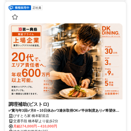
正社員
調理補助(ビストロ)
✅賞与年3回✅月8～10日休み✅3連休取得OK✅半休制度あり✅希望休
OK✅未経験からキャリアアップ可能
びすとろ家 橋本駅前店
交通手段 橋本駅より徒歩2分
月給274,000円～410,000円