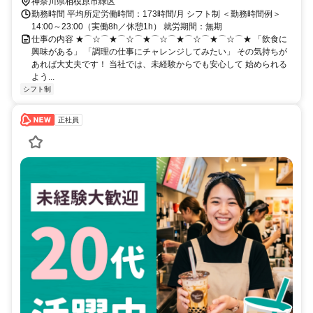
神奈川県相模原市緑区
勤務時間 平均所定労働時間：173時間/月 シフト制 ＜勤務時間例＞
14:00～23:00（実働8h／休憩1h） 就労期間：無期
仕事の内容 ★⌒☆⌒★⌒☆⌒★⌒☆⌒★⌒☆⌒★⌒☆⌒★ 「飲食に
興味がある」 「調理の仕事にチャレンジしてみたい」 その気持ちが
あれば大丈夫です！ 当社では、未経験からでも安心して 始められる
よう...
シフト制
正社員