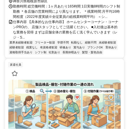
口徒歩約16分 【重要】地域限定職の配属について：ご自身の自宅か
神奈川県相模原市緑区
ら片道90分圏内の店舗へ配属となります。本求人の勤務地への配属は
勤務時間 総労働時間：1ヶ月あたり165時間 1日実働8時間のシフト制
確約できませんのでご了承ください。
勤務 ＊各店舗の営業時間により異なります。 ＊残業時間:月平均16時
間程度（2022年度実績※全従業員の総残業時間平均） ＜シ...
仕事内容 【具体的なお仕事内容】 ホームセンターコーナン・コーナ
ンPROの、 店舗スタッフとしてご活躍ください。 ■入社後は基本的
な業務を習得 まずは店舗全体の業務を広く浅く学んでいきます（レ
ジ・S...
業界未経験者歓迎
フリーター歓迎
学歴不問
転勤なし
経験不問
未経験者歓迎
経験者歓迎
残業なし
有資格者歓迎
研修あり
賞与あり
ブランクOK
育休あり
資格取得手当あり
シフト制
社割あり
長期休暇あり
髪型・髪色自由
派遣社員