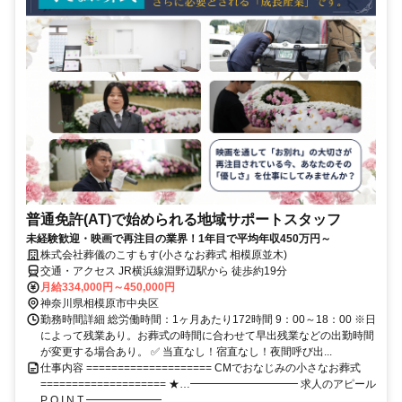
普通免許(AT)で始められる地域サポートスタッフ
未経験歓迎・映画で再注目の業界！1年目で平均年収450万円～
株式会社葬儀のこすもす(小さなお葬式 相模原並木)
交通・アクセス JR横浜線淵野辺駅から 徒歩約19分
月給334,000円～450,000円
神奈川県相模原市中央区
勤務時間詳細 総労働時間：1ヶ月あたり172時間 9：00～18：00 ※日
によって残業あり。お葬式の時間に合わせて早出残業などの出勤時間
が変更する場合あり。 ✅ 当直なし！宿直なし！夜間呼び出...
仕事内容 ==================== CMでおなじみの小さなお葬式
==================== ★…━━━━━━━━━━ 求人のアピール
P O I N T ━━━━━━━...