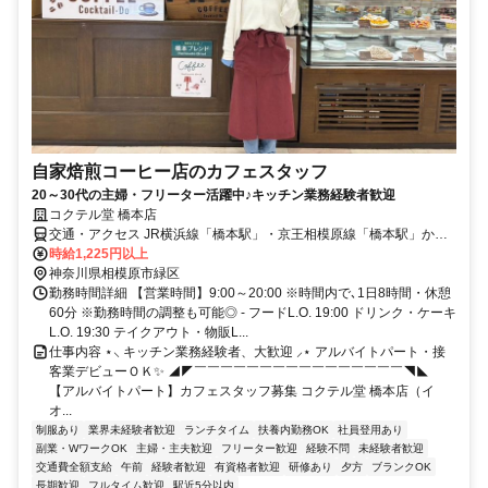
自家焙煎コーヒー店のカフェスタッフ
20～30代の主婦・フリーター活躍中♪キッチン業務経験者歓迎
コクテル堂 橋本店
交通・アクセス JR横浜線「橋本駅」・京王相模原線「橋本駅」から
徒歩5分
時給1,225円以上
神奈川県相模原市緑区
勤務時間詳細 【営業時間】9:00～20:00 ※時間内で､1日8時間・休憩
60分 ※勤務時間の調整も可能◎ - フードL.O. 19:00 ドリンク・ケーキ
L.O. 19:30 テイクアウト・物販L...
仕事内容 ⋆⸜ キッチン業務経験者、大歓迎 ⸝⋆ アルバイトパート・接
客業デビューＯＫ✨ ◢◤￣￣￣￣￣￣￣￣￣￣￣￣￣￣￣￣◥◣
【アルバイトパート】カフェスタッフ募集 コクテル堂 橋本店（イ
オ...
制服あり
業界未経験者歓迎
ランチタイム
扶養内勤務OK
社員登用あり
副業・WワークOK
主婦・主夫歓迎
フリーター歓迎
経験不問
未経験者歓迎
交通費全額支給
午前
経験者歓迎
有資格者歓迎
研修あり
夕方
ブランクOK
長期歓迎
フルタイム歓迎
駅近5分以内