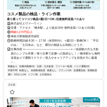
コスメ製品の検品・ライン作業
座り座ってコツコツ検品×週2日〜OK♪往復無料送迎バスあり
株式会社エヴァ―ウィン
交通・アクセス 「橋本駅」より徒歩18分 無料送迎バスあり(往復)
時給1,270円以上
神奈川県相模原市緑区
勤務時間詳細 8:30 ～ 17:30（休憩60分） ⭐週2日～勤務OK！ 「平日
のみ」「土日休み」など、曜日の相談もお気軽にどうぞ。
仕事内容 ⭐――――――――――――――――⭐ ✅未経験の方も大歓
迎のシンプル作業 ✅座り仕事で足腰への負担なし！ ✅橋本駅から無料
送迎ありで通勤ラクラク ✅収⼊やキャリアアップを⽬指す⽅に最適
✅...
制服あり
扶養内勤務OK
主婦・主夫歓迎
フリーター歓迎
バイク通勤OK
学歴不問
転勤なし
未経験者歓迎
残業なし
ブランクOK
交通費支給
長期歓迎
週2・3日からOK
シフト制
土日祝休み
正社員