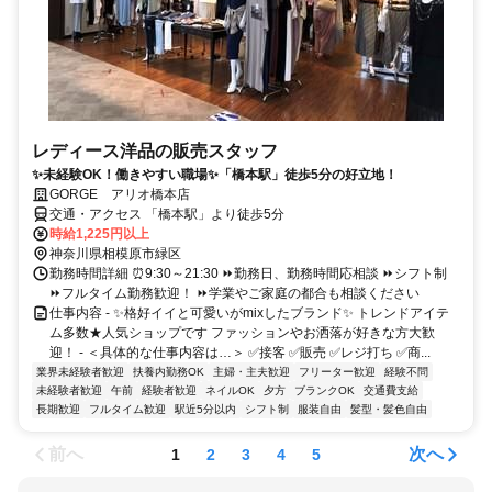
レディース洋品の販売スタッフ
✨未経験OK！働きやすい職場✨「橋本駅」徒歩5分の好立地！
GORGE アリオ橋本店
交通・アクセス 「橋本駅」より徒歩5分
時給1,225円以上
神奈川県相模原市緑区
勤務時間詳細 ⏰9:30～21:30 ⏩勤務日、勤務時間応相談 ⏩シフト制
⏩フルタイム勤務歓迎！ ⏩学業やご家庭の都合も相談ください
仕事内容 - ✨格好イイと可愛いがmixしたブランド✨ トレンドアイテ
ム多数★人気ショップです ファッションやお洒落が好きな方大歓
迎！ - ＜具体的な仕事内容は…＞ ✅接客 ✅販売 ✅レジ打ち ✅商...
業界未経験者歓迎
扶養内勤務OK
主婦・主夫歓迎
フリーター歓迎
経験不問
未経験者歓迎
午前
経験者歓迎
ネイルOK
夕方
ブランクOK
交通費支給
長期歓迎
フルタイム歓迎
駅近5分以内
シフト制
服装自由
髪型・髪色自由
前へ
次へ
1
2
3
4
5