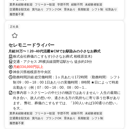
業界未経験者歓迎
フリーター歓迎
学歴不問
経験不問
未経験者歓迎
交通費全額支給
賞与あり
ブランクOK
育休あり
長期歓迎
シフト制
社割あり
履歴書不要
正社員
セレモニードライバー
月給30万〜！20~40代活躍★CMでお馴染みの小さなお葬式
株式会社葬儀のこすもす(小さなお葬式 相模原並木)
交通・アクセス JR横浜線淵野辺駅から 徒歩約19分
月給334,000円以上
神奈川県相模原市中央区
勤務時間詳細 総労働時間：1ヶ月あたり172時間 〈勤務時間〉 シフト
制 09：00～18：00 1日あたりの実働時間：8時間 ★日によって時差
出勤あり（例｜07：00～16：00、08：00～1...
仕事内容 ✨スクリーンの中だけの物語ではありません✨ 人生の最期に
向き合い、故人の想いや、遺される方の気持ちに寄り添う仕事があり
ます。 弊社、葬儀のこすもすでは、「100人いれば100通りの想い」
を大...
業界未経験者歓迎
フリーター歓迎
学歴不問
経験不問
未経験者歓迎
交通費全額支給
賞与あり
ブランクOK
育休あり
長期歓迎
シフト制
履歴書不要