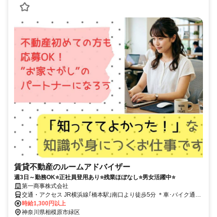
賃貸不動産のルームアドバイザー
週3日～勤務OK⭐正社員登用あり⭐残業ほぼなし⭐男女活躍中⭐
第一商事株式会社
交通・アクセス JR横浜線｢橋本駅｣南口より徒歩5分 ＊車･バイク通勤
OK
時給1,300円以上
神奈川県相模原市緑区