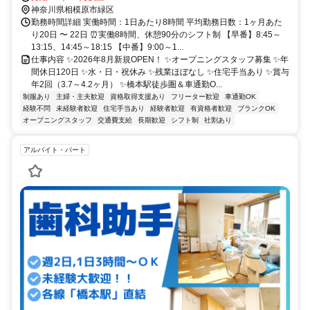
神奈川県相模原市緑区
勤務時間詳細 実働時間：1日あたり8時間 平均勤務日数：1ヶ月あた
り20日 〜 22日 ⏰実働8時間、休憩90分のシフト制 【早番】8:45～
13:15、14:45～18:15 【中番】9:00～1...
仕事内容 ✨2026年8月新規OPEN！ ✨オープニングスタッフ募集 ✨年
間休日120日 ✨水・日・祝休み ✨残業ほぼなし ✨住宅手当あり ✨賞与
年2回（3.7～4.2ヶ月） ✨橋本駅徒歩圏＆車通勤O...
制服あり
主婦・主夫歓迎
資格取得支援あり
フリーター歓迎
車通勤OK
経験不問
未経験者歓迎
住宅手当あり
経験者歓迎
有資格者歓迎
ブランクOK
オープニングスタッフ
交通費支給
長期歓迎
シフト制
社割あり
アルバイト・パート