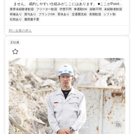
ません。 成約しやすい仕組みがここにはあります。 ■ここがPoint...
業界未経験者歓迎
フリーター歓迎
学歴不問
車通勤OK
経験不問
未経験者歓迎
研修あり
賞与あり
ブランクOK
育休あり
交通費支給
長期歓迎
シフト制
社割あり
履歴書不要
同じ企業の求人
正社員