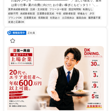
の室内ワーク⭐ ╰━━━━━━━━━━━╯ ╱ 涼しい環境で、基本
は座り仕事♪ 夏の出費に向けた お小遣い稼ぎにもピッタリ！ ╲ ...
業界未経験者歓迎
主婦・主夫歓迎
フリーター歓迎
固定時間制
転勤なし
経験不問
未経験者歓迎
交通費全額支給
午前
経験者歓迎
研修あり
夕方
ブランクOK
交通費支給
長期歓迎
社割あり
土日祝休み
服装自由
履歴書不要
友達と応募OK
正社員