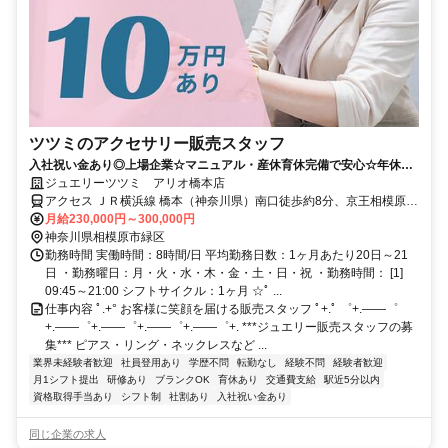
ツツミのアクセサリー販売スタッフ
入社祝い金あり◎上場企業☆マニュアル・産休育休完備で安心☆年休
119日☆残業月5.8h◎
ジュエリーツツミ アリオ橋本店
アクセス ＪＲ横浜線 橋本（神奈川県）南口徒歩約8分、京王相模原線
橋本（神奈川県）南口徒歩約8分、ＪＲ相模線 橋本（神奈川県）南口
月給230,000円～300,000円
徒歩約8分
神奈川県相模原市緑区
勤務時間 実働時間：8時間/日 平均勤務日数：1ヶ月あたり20日～21
日 ・勤務曜日：月・火・水・木・金・土・日・祝 ・勤務時間： [1]
09:45～21:00 シフトサイクル：1ヶ月 ☆ﾟ ...
仕事内容 ﾟ.+° お客様に笑顔を届ける販売スタッフ ﾟ+.ﾟ ゜+.――゜
+.――゜+.――゜+.――゜+.――゜+. ***ジュエリー販売スタッフの募
集*** ピアス・リング・ネックレスなど ...
業界未経験者歓迎
社員登用あり
学歴不問
転勤なし
経験不問
経験者歓迎
月1シフト提出
研修あり
ブランクOK
育休あり
交通費支給
駅近5分以内
資格取得手当あり
シフト制
社割あり
入社祝い金あり
同じ企業の求人