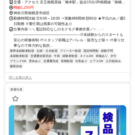
交通・アクセス 京王相模原線「橋本駅」徒歩15分/JR相模線「南橋本
駅」徒歩9分
時給1,250円
神奈川県相模原市緑区
勤務時間詳細 ⏰9:00～18:00 ⇒実働8時間/休憩60分 ★平日のみ／週5
日勤務 ※繁忙期は残業の可能性あり
仕事内容 ✨＼電話対応なしのモクモク事務作業／✨ …・
―――――――――――――――――― ⛅未経験からのスタートも
安心の研修体制 ⛅スタッフ前職はアパレル・販売など様々 ⛅座り仕
事なので体力的な負担...
業界未経験者歓迎
主婦・主夫歓迎
フリーター歓迎
固定時間制
経験不問
未経験者歓迎
交通費全額支給
午前
経験者歓迎
ネイルOK
研修あり
夕方
ブランクOK
育休あり
交通費支給
長期歓迎
社割あり
ピアスOK
土日祝休み
服装自由
同じ企業の求人
派遣社員