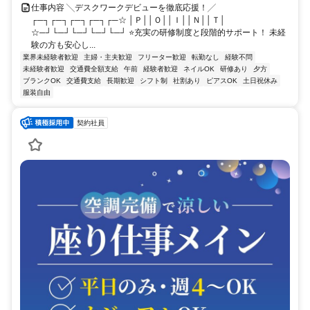
仕事内容 ╲デスクワークデビューを徹底応援！╱
┌─┐┌─┐┌─┐┌─┐┌─☆ │Ｐ││Ｏ││Ｉ││Ｎ││Ｔ│
☆─┘└─┘└─┘└─┘└─┘ ⭐充実の研修制度と段階的サポート！ 未経
験の方も安心し...
業界未経験者歓迎
主婦・主夫歓迎
フリーター歓迎
転勤なし
経験不問
未経験者歓迎
交通費全額支給
午前
経験者歓迎
ネイルOK
研修あり
夕方
ブランクOK
交通費支給
長期歓迎
シフト制
社割あり
ピアスOK
土日祝休み
服装自由
契約社員