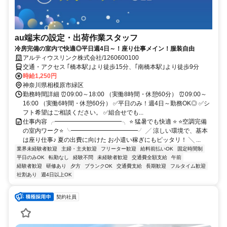
au端末の設定・出荷作業スタッフ
冷房完備の室内で快適◎平日週4日～！座り仕事メイン！服装自由
アルティウスリンク株式会社/1260600100
交通・アクセス ｢橋本駅｣より徒歩15分、｢南橋本駅｣より徒歩9分
時給1,250円
神奈川県相模原市緑区
勤務時間詳細 ⏰09:00～18:00 （実働8時間・休憩60分） ⏰09:00～
16:00 （実働6時間・休憩60分） ✅平日のみ！週4日～勤務OK◎ ✅シ
フト希望はご相談ください。 ✅組合せでも...
仕事内容 ╭━━━━━━━━━━━╮ ⭐ 猛暑でも快適 ⭐ ⭐空調完備
の室内ワーク⭐ ╰━━━━━━━━━━━╯ ╱ 涼しい環境で、基本
は座り仕事♪ 夏の出費に向けた お小遣い稼ぎにもピッタリ！ ╲ ...
業界未経験者歓迎
主婦・主夫歓迎
フリーター歓迎
給料前払いOK
固定時間制
平日のみOK
転勤なし
経験不問
未経験者歓迎
交通費全額支給
午前
経験者歓迎
研修あり
夕方
ブランクOK
交通費支給
長期歓迎
フルタイム歓迎
社割あり
週4日以上OK
契約社員