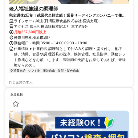
老人福祉施設の調理師
完全週休2日制！残業代全額支給！業界リーディングカンパニーで働き
ませんか？！
ライフホーム城山(日清医療食品株式会社 横浜支店)
アクセス 京王相模原線橋本駅より 車で約8分
月給237,600円以上
神奈川県相模原市緑区
勤務曜日・時間 05:00－14:00 09:00－18:00
仕事情報 ● 仕事内容 調理師として仕込みや調理・盛り付け、配下
膳、清掃、食器や調 理器具の洗浄、採算管理、社員指導、勤務シフ
ト作成などをお願 いします。調理師の免許をお持ちであれば、未経
験からのス...
交通費支給
シフト制
服装自由
髪型・髪色自由
同じ企業の求人
派遣社員