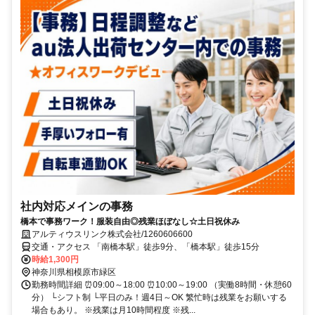
社内対応メインの事務
橋本で事務ワーク！服装自由◎残業ほぼなし☆土日祝休み
アルティウスリンク株式会社/1260606600
交通・アクセス 「南橋本駅」徒歩9分、「橋本駅」徒歩15分
時給1,300円
神奈川県相模原市緑区
勤務時間詳細 ⏰09:00～18:00 ⏰10:00～19:00 （実働8時間・休憩60
分） └シフト制 └平日のみ！週4日～OK 繁忙時は残業をお願いする
場合もあり。 ※残業は月10時間程度 ※残...