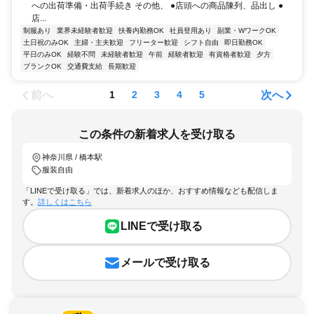
への出荷準備・出荷手続き その他、 ●店頭への商品陳列、品出し ●
店...
制服あり
業界未経験者歓迎
扶養内勤務OK
社員登用あり
副業・WワークOK
土日祝のみOK
主婦・主夫歓迎
フリーター歓迎
シフト自由
即日勤務OK
平日のみOK
経験不問
未経験者歓迎
午前
経験者歓迎
有資格者歓迎
夕方
ブランクOK
交通費支給
長期歓迎
前へ
次へ
1
2
3
4
5
この条件の新着求人を受け取る
神奈川県 / 橋本駅
服装自由
「LINEで受け取る」では、新着求人のほか、おすすめ情報なども配信しま
す。
詳しくはこちら
LINEで受け取る
メールで受け取る