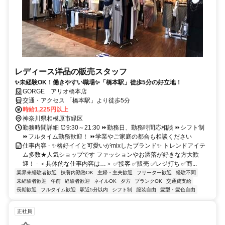
レディース洋品の販売スタッフ
✨未経験OK！働きやすい職場✨「橋本駅」徒歩5分の好立地！
GORGE アリオ橋本店
交通・アクセス 「橋本駅」より徒歩5分
時給1,225円以上
神奈川県相模原市緑区
勤務時間詳細 ⏰9:30～21:30 ⏩勤務日、勤務時間応相談 ⏩シフト制
⏩フルタイム勤務歓迎！ ⏩学業やご家庭の都合も相談ください
仕事内容 - ✨格好イイと可愛いがmixしたブランド✨ トレンドアイテ
ム多数★人気ショップです ファッションやお洒落が好きな方大歓
迎！ - ＜具体的な仕事内容は…＞ ✅接客 ✅販売 ✅レジ打ち ✅商...
業界未経験者歓迎
扶養内勤務OK
主婦・主夫歓迎
フリーター歓迎
経験不問
未経験者歓迎
午前
経験者歓迎
ネイルOK
夕方
ブランクOK
交通費支給
長期歓迎
フルタイム歓迎
駅近5分以内
シフト制
服装自由
髪型・髪色自由
正社員