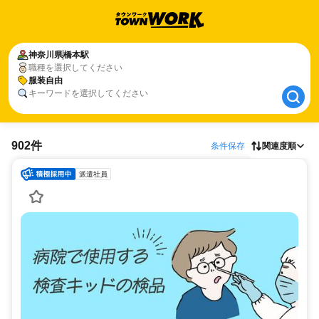
神奈川県
神奈川県
橋本駅
橋本駅
職種を選択してください
服装自由
服装自由
キーワードを選択してください
902件
条件保存
関連度順
派遣社員