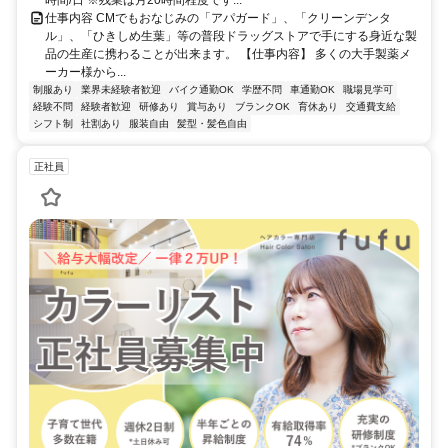
時間/日 ※残業は月20時間程度です...
仕事内容 CMでもおなじみの「アパガード」、「クリーンデンタ
ル」、「ひきしめ生葉」等の普段ドラッグストアで手にする身近な製
品の生産に携わることが出来ます。 【仕事内容】 多くの大手製薬メ
ーカー様から...
制服あり
業界未経験者歓迎
バイク通勤OK
学歴不問
車通勤OK
職場見学可
経験不問
経験者歓迎
研修あり
賞与あり
ブランクOK
育休あり
交通費支給
シフト制
社割あり
服装自由
髪型・髪色自由
正社員