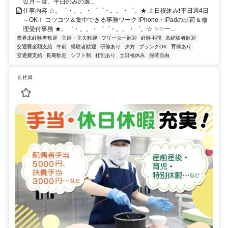
⏰月～金、平日のみの週...
仕事内容 ☆。゜・。。・゜゜・。。・゜。★ 土日祝休み❗平日週4日
～OK！ コツコツ＆集中できる事務ワーク iPhone・iPadの出荷＆修
理受付事務 ★。゜・。。・゜゜・。。・゜。☆ ✨✨━...
業界未経験者歓迎
主婦・主夫歓迎
フリーター歓迎
経験不問
未経験者歓迎
交通費全額支給
午前
経験者歓迎
研修あり
夕方
ブランクOK
育休あり
交通費支給
長期歓迎
シフト制
社割あり
土日祝休み
服装自由
正社員