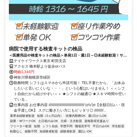
病院で使用する検査キットの検品
＜医療用品や検査キットの検品＞単発1日・週1日～◎未経験歓迎！サク
ッと登録！扶養内・WワークOK！日払い♪
テイケイワークス東京 町田支店
アクセス 橋本駅より徒歩orバス
時給1,344円
神奈川県相模原市緑区
勤務時間 シフトはスマホから申請可能！ TEL不要だから、「お休み
したいと言いにくいな・・・」という心配はいりません！ ＜＜シフ
ト自由だから続けやすい＞＞ ★シフトの融通◎ ★スキマ時間や空い
ている...
仕事内容 お仕事内容 /////////////////////////////////////// (σ'u')σ【全額日払い・現
金手渡しOK】 スグに働きたい方にもピッタリ◎ //////////...
業界未経験者歓迎
短期（3ヵ月以内）
扶養内勤務OK
週1日からOK
副業・WワークOK
土日祝のみOK
主婦・主夫歓迎
資格取得支援あり
フリーター歓迎
短期
シフト自由
学歴不問
職場見学可
平日のみOK
学生歓迎
転勤なし
経験不問
未経験者歓迎
経験者歓迎
週払いOK