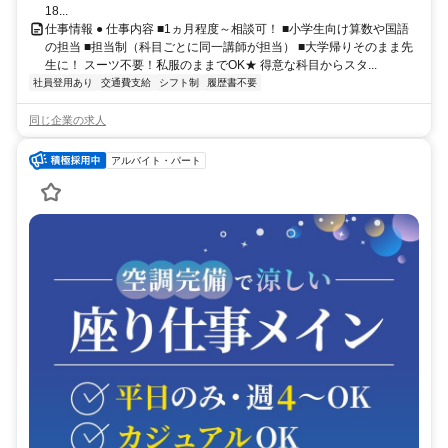
18...
仕事情報 ● 仕事内容 ■1ヵ月程度～相談可！ ■小学生向け算数や国語
の担当 ■担当制（科目ごとに同一講師が担当） ■大学帰りそのまま先
生に！ スーツ不要！私服のままでOK★ 得意な科目からスタ...
社員登用あり
交通費支給
シフト制
履歴書不要
同じ企業の求人
アルバイト・パート