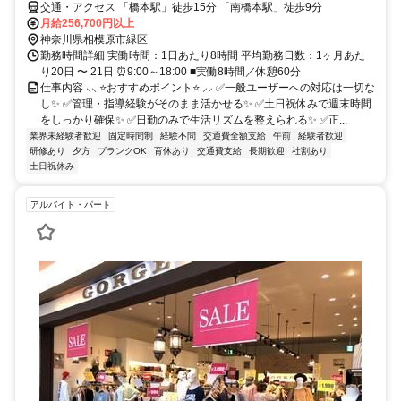
交通・アクセス 「橋本駅」徒歩15分 「南橋本駅」徒歩9分
月給256,700円以上
神奈川県相模原市緑区
勤務時間詳細 実働時間：1日あたり8時間 平均勤務日数：1ヶ月あた
り20日 〜 21日 ⏰9:00～18:00 ■実働8時間／休憩60分
仕事内容 ⸜⸜ ⭐おすすめポイント⭐ ⸝⸝ ✅一般ユーザーへの対応は一切な
し✨ ✅管理・指導経験がそのまま活かせる✨ ✅土日祝休みで週末時間
をしっかり確保✨ ✅日勤のみで生活リズムを整えられる✨ ✅正...
業界未経験者歓迎
固定時間制
経験不問
交通費全額支給
午前
経験者歓迎
研修あり
夕方
ブランクOK
育休あり
交通費支給
長期歓迎
社割あり
土日祝休み
アルバイト・パート