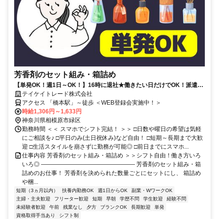
芳香剤のセット組み・箱詰め
【単発OK！週1日～OK！】16時に退社★働きたい日だけでOK！派遣デ
ビュー歓迎★日払いOK！【WEB登録会実施中】
テイケイトレード株式会社
アクセス 「橋本駅」～徒歩 ＜WEB登録会実施中！＞
時給1,306円～1,633円
神奈川県相模原市緑区
勤務時間 ＜＜ スマホでシフト完結！ ＞＞ □日数や曜日の希望は気軽
にご相談を♪ □平日のみ(土日祝休み)など自由！ □短期～長期まで大歓
迎 □生活スタイルを崩さずに勤務が可能◎ □前日までにスマホ...
仕事内容 芳香剤のセット組み・箱詰め ＞＞シフト自由！働き方いろ
いろ◎ ―――――――――――――――― 芳香剤のセット組み・箱
詰めのお仕事！ 芳香剤を決められた数量ごとにセットにし、 箱詰め
や梱...
短期（3ヵ月以内）
扶養内勤務OK
週1日からOK
副業・WワークOK
主婦・主夫歓迎
フリーター歓迎
短期
早朝
学歴不問
学生歓迎
経験不問
未経験者歓迎
午前
残業なし
夕方
ブランクOK
長期歓迎
単発
資格取得手当あり
シフト制