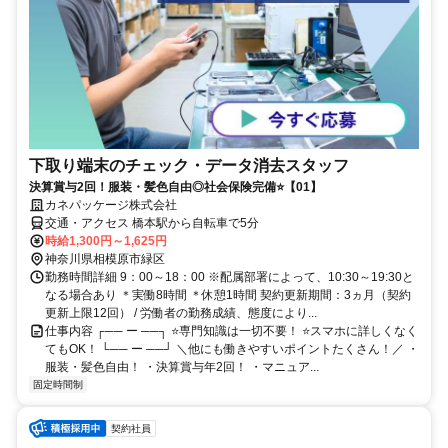
下取り端末のチェック・データ消去スタッフ
決算賞与2回！服装・髪色自由◎社会保険完備⭐【01】
カネパッケージ株式会社
交通・アクセス 橋本駅から自転車で5分
時給1,300円～1,625円
神奈川県相模原市緑区
勤務時間詳細 9：00～18：00 ※配属部署によって、10:30～19:30と
なる場合あり ＊実働8時間 ＊休憩1時間 契約更新期間：3ヵ月（契約
更新上限12回） / 労働者の勤務成績、態度により...
仕事内容 ┌── ー ──┐ ⭐専門知識は一切不要！ ⭐スマホに詳しくなく
てもOK！ └── ー ──┘ ＼他にも働きやすいポイントたくさん！／ ・
服装・髪色自由！ ・決算賞与年2回！ ・マニュア...
固定時間制
契約社員