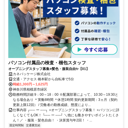
パソコン付属品の検査・梱包スタッフ
オープニングスタッフ募集⭐髪色・服装自由✨【01】
カネパッケージ株式会社
交通・アクセス 橋本駅から自転車で5分
時給1,300円～1,625円
神奈川県相模原市緑区
勤務時間詳細 9：00～18：00 ※配属部署によって、10:30～19:30と
なる場合あり ＊実働8時間 ＊休憩1時間 契約更新期間：3ヵ月（契約
更新上限12回） / 労働者の勤務成績、態度により...
仕事内容 ┌── ー ──┐ ⭐オープニングスタッフ募集！ ⭐パソコンに詳
しくなくてもOK！ └── ー ──┘ ＼他にも働きやすいポイントたくさ
ん！／ ・服装・髪色自由！ ・決算賞与年2回！ ・...
固定時間制
交通費支給