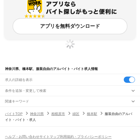
アプリを無料ダウンロード
神奈川県、橋本駅、服装自由のアルバイト・バイト求人情報
求人の詳細を表示
条件を追加・変更して検索
市区町村を追加・変更
関連キーワード
完全在宅ワーク 全国
シール貼り 在宅
現在地周辺
ガチャガチャ
犬カフェ
神奈川県
駅を追加・変更
バイトTOP
神奈川県
相模原市
緑区
橋本駅
服装自由のアルバ
神奈川県
すべて
イト・バイト・求人
横浜市
すべて
職種を追加・変更
JR東海道本線(東京～熱海)
鶴見区
神奈川区
西区
中区
南区
保土ケ谷区
磯子区
金沢区
港北区
戸塚区
港南区
川崎駅
横浜駅
戸塚駅
大船駅
藤沢駅
辻堂駅
茅ケ崎駅
平塚駅
大磯駅
二宮駅
国府津駅
飲食・フードサービス
旭区
緑区
瀬谷区
栄区
泉区
青葉区
都筑区
特徴を追加・変更
鴨宮駅
小田原駅
早川駅
根府川駅
真鶴駅
湯河原駅
飲食・フードサービス
すべて
ヘルプ・お問い合わせ
サイトマップ
利用規約・プライバシーポリシー
川崎市
すべて