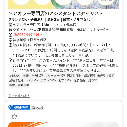
ヘアカラー専門店のアシスタントスタイリスト
ブランクOK・研修あり｜週休2日｜残業・ノルマなし
ヘアカラー専門店【fufu】 ミウィ橋本店
交通・アクセス JR横浜線/京王相模原線「橋本駅」より徒歩2分
月給260,000円以上
神奈川県相模原市緑区
勤務時間詳細 総労働時間：1ヶ月あたり177時間 *【シフト制】*
10:00～20:00 ※休憩は1時間しっかり確保 ※残業なし ※定休日 無
*【残業について 】* ほぼ発生しませんが、もし残...
仕事内容 *ー* *＜この求人のポイント＞* * *週休二日制・年間休日
107日（別途、有休あり）* * *原則定時退社！スタッフの9割が残業な
し！* * *給与改定により業界最高水準の基本給になりま...
制服あり
主婦・主夫歓迎
フリーター歓迎
固定時間制
経験不問
未経験者歓迎
経験者歓迎
ネイルOK
ブランクOK
ピアスOK
服装自由
ひげOK
髪型・髪色自由
同じ企業の求人
契約社員