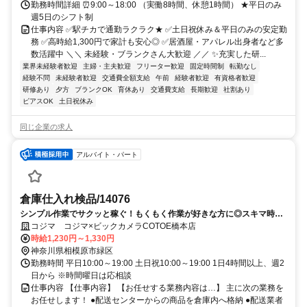
勤務時間詳細 ⏰9:00～18:00 （実働8時間、休憩1時間） ★平日のみ
週5日のシフト制
仕事内容 ✅駅チカで通勤ラクラク★ ✅土日祝休み＆平日のみの安定勤
務 ✅高時給1,300円で家計も安心◎ ✅居酒屋・アパレル出身者など多
数活躍中 ＼＼ 未経験・ブランクさん大歓迎 ／／ ✨充実した研...
業界未経験者歓迎
主婦・主夫歓迎
フリーター歓迎
固定時間制
転勤なし
経験不問
未経験者歓迎
交通費全額支給
午前
経験者歓迎
有資格者歓迎
研修あり
夕方
ブランクOK
育休あり
交通費支給
長期歓迎
社割あり
ピアスOK
土日祝休み
同じ企業の求人
アルバイト・パート
倉庫仕入れ検品/14076
シンプル作業でサクッと稼ぐ！もくもく作業が好きな方に◎スキマ時間
活用！
コジマ コジマ×ビックカメラCOTOE橋本店
時給1,230円～1,330円
神奈川県相模原市緑区
勤務時間 平日10:00～19:00 土日祝10:00～19:00 1日4時間以上、週2
日から ※時間曜日は応相談
仕事内容 【仕事内容】 【お任せする業務内容は…】 主に次の業務を
お任せします！ ●配送センターからの商品を倉庫内へ格納 ●配送業者