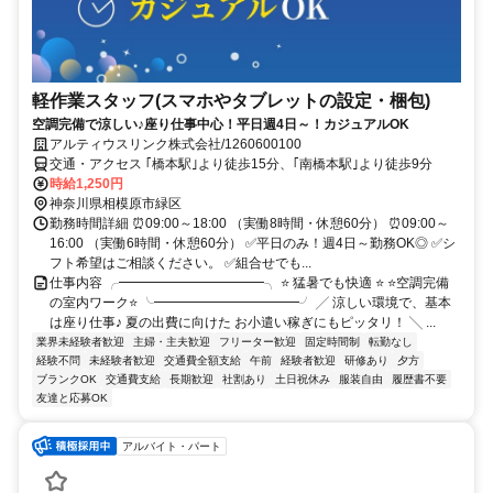
軽作業スタッフ(スマホやタブレットの設定・梱包)
空調完備で涼しい♪座り仕事中心！平日週4日～！カジュアルOK
アルティウスリンク株式会社/1260600100
交通・アクセス ｢橋本駅｣より徒歩15分、｢南橋本駅｣より徒歩9分
時給1,250円
神奈川県相模原市緑区
勤務時間詳細 ⏰09:00～18:00 （実働8時間・休憩60分） ⏰09:00～
16:00 （実働6時間・休憩60分） ✅平日のみ！週4日～勤務OK◎ ✅シ
フト希望はご相談ください。 ✅組合せでも...
仕事内容 ╭━━━━━━━━━━━╮ ⭐ 猛暑でも快適 ⭐ ⭐空調完備
の室内ワーク⭐ ╰━━━━━━━━━━━╯ ╱ 涼しい環境で、基本
は座り仕事♪ 夏の出費に向けた お小遣い稼ぎにもピッタリ！ ╲ ...
業界未経験者歓迎
主婦・主夫歓迎
フリーター歓迎
固定時間制
転勤なし
経験不問
未経験者歓迎
交通費全額支給
午前
経験者歓迎
研修あり
夕方
ブランクOK
交通費支給
長期歓迎
社割あり
土日祝休み
服装自由
履歴書不要
友達と応募OK
アルバイト・パート