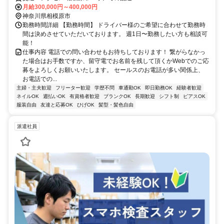
月給300,000円～400,000円
神奈川県相模原市
勤務時間詳細 【勤務時間】 ドライバー様のご希望に合わせて勤務時
間は決めさせていただいております。 週1日〜勤務したい方も相談可
能！
仕事内容 電話での問い合わせもお待ちしております！ 繋がらなかっ
た場合はお手数ですか、留守電でお名前を残して頂くかWebでのご応
募をよろしくお願いいたします。 セールスのお電話が多い関係上、
お電話での...
主婦・主夫歓迎
フリーター歓迎
学歴不問
車通勤OK
即日勤務OK
経験者歓迎
ネイルOK
週払いOK
有資格者歓迎
ブランクOK
長期歓迎
シフト制
ピアスOK
服装自由
友達と応募OK
ひげOK
髪型・髪色自由
派遣社員