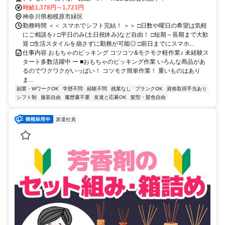
時給1,378円～1,723円
神奈川県相模原市緑区
勤務時間 ＜＜ スマホでシフト完結！ ＞＞ □日数や曜日の希望は気軽
にご相談を♪ □平日のみ(土日祝休み)など自由！ □短期～長期まで大歓
迎 □生活スタイルを崩さずに勤務が可能◎ □前日までにスマホ...
仕事内容 おもちゃのピッキング コツコツ&モクモク軽作業♪ 未経験ス
タート多数活躍中 ー ■おもちゃのピッキング作業 いろんな商品があ
るのでワクワクがいっぱい！ コツモク簡単作業！ 重いものはあり
ま...
副業・WワークOK
学歴不問
経験不問
残業なし
ブランクOK
資格取得手当あり
シフト制
服装自由
履歴書不要
友達と応募OK
髪型・髪色自由
派遣社員