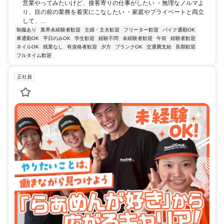
営業やってみたいけど、接客寄りの仕事がしたい ・無理なノルマよ
り、目の前の業務を着実にこなしたい ・家庭やプライベートと両立
して、...
制服あり
業界未経験者歓迎
主婦・主夫歓迎
フリーター歓迎
バイク通勤OK
車通勤OK
平日のみOK
学生歓迎
経験不問
未経験者歓迎
午前
経験者歓迎
ネイルOK
残業なし
有資格者歓迎
夕方
ブランクOK
交通費支給
長期歓迎
フルタイム歓迎
正社員