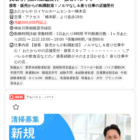
接客・販売からの転職歓迎！ノルマなし＆座り仕事の店舗受付
おたからや ロイヤルホームセンター橋本店
交通・アクセス 「橋本駅」より徒歩18分
月給300,000円以上
神奈川県相模原市緑区
勤務時間詳細 実働時間：1日あたり8時間 平均勤務日数：1ヶ月あた
り20日 〜 21日 10:00～19:00 └実働8時間／休憩60分
仕事内容 【接客・販売からの転職歓迎】 ノルマなし＆座り仕事中
心！ おたからやの店舗受付・接客スタッフ ～～～～～～～～～ ＼ア
パレルや飲食店などの／ 接客経験がそのまま活かせる！ 座り仕事中
心の店...
制服あり
業界未経験者歓迎
資格取得支援あり
フリーター歓迎
バイク通勤OK
学歴不問
車通勤OK
職場見学可
経験不問
未経験者歓迎
交通費全額支給
午前
経験者歓迎
ネイルOK
残業なし
有資格者歓迎
研修あり
夕方
ブランクOK
育休あり
アルバイト・パート