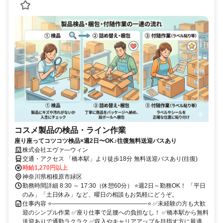
コスメ製品の検品・ライン作業
座り座ってコツコツ検品×週2日〜OK♪往復無料送迎バスあり
株式会社エヴァ―ウィン
交通・アクセス 「橋本駅」より徒歩18分 無料送迎バスあり(往復)
時給1,270円以上
神奈川県相模原市緑区
勤務時間詳細 8:30 ～ 17:30（休憩60分） ⭐週2日～勤務OK！ 「平日
のみ」「土日休み」など、曜日の相談もお気軽にどうぞ。
仕事内容 ⭐――――――――――――――――⭐ ✅未経験の方も大歓
迎のシンプル作業 ✅座り仕事で足腰への負担なし！ ✅橋本駅から無料
送迎ありで通勤ラクラク ✅収⼊やキャリアアップを⽬指す⽅に最適