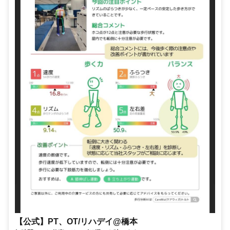
【公式】PT、OT/リハデイ@橋本