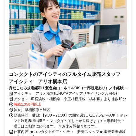
コンタクトのアイシティのフルタイム販売スタッフ
アイシティ アリオ橋本店
身だしなみ規定緩和！髪色自由・ネイルOK（一部規定あり）／未経験者
歓迎／しっかり稼げるフルタイム／正社員登用あり／20代30代40代中心
アイシティ アリオ橋本店/HOYAアイケアリテイリング合同会社
に活躍中／従業員割引あり ／昇給あり（年2回）
アクセス: JR横浜線・相模線・京王相模原線「橋本駅」より徒歩10分
時給1,350円以上
神奈川県相模原市緑区
勤務時間・曜日: 【9:30～21:00】の間で週3日/1日7.5hからOK！ ※シ
フト制勤務 ※週5日・フルタイムでしっかり稼げます♪ ※勤務時間・
曜日はご相談に応じます。 ※お休み調整可能です...
仕事内容: ★コンタクトのアイシティ 販売スタッフ★ 販売業未経験