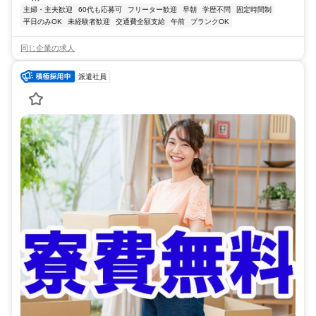
主婦・主夫歓迎
60代も応募可
フリーター歓迎
早朝
学歴不問
固定時間制
平日のみOK
未経験者歓迎
交通費全額支給
午前
ブランクOK
同じ企業の求人
派遣社員