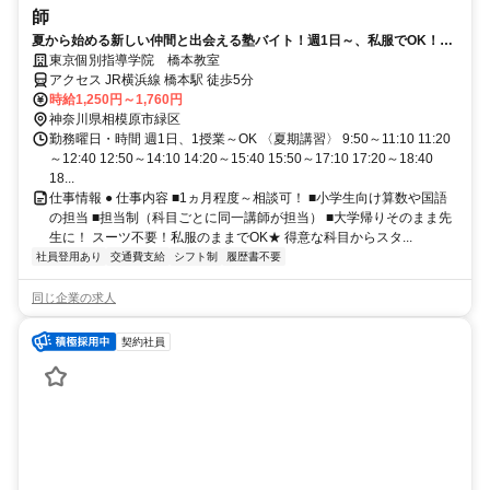
師
夏から始める新しい仲間と出会える塾バイト！週1日～、私服でOK！テ
ストや帰省なども調整可能！
東京個別指導学院 橋本教室
アクセス JR横浜線 橋本駅 徒歩5分
時給1,250円～1,760円
神奈川県相模原市緑区
勤務曜日・時間 週1日、1授業～OK 〈夏期講習〉 9:50～11:10 11:20
～12:40 12:50～14:10 14:20～15:40 15:50～17:10 17:20～18:40
18...
仕事情報 ● 仕事内容 ■1ヵ月程度～相談可！ ■小学生向け算数や国語
の担当 ■担当制（科目ごとに同一講師が担当） ■大学帰りそのまま先
生に！ スーツ不要！私服のままでOK★ 得意な科目からスタ...
社員登用あり
交通費支給
シフト制
履歴書不要
同じ企業の求人
契約社員