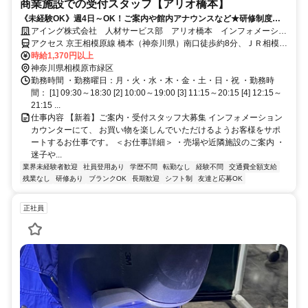
商業施設での受付スタッフ【アリオ橋本】
《未経験OK》週4日～OK！ご案内や館内アナウンスなど★研修制度が
充実しているので安心◎20代～40代女性活躍中！
アイング株式会社 人材サービス部 アリオ橋本 インフォメーショ
ン
アクセス 京王相模原線 橋本（神奈川県）南口徒歩約8分、ＪＲ相模線
橋本（神奈川県）南口徒歩約9分
時給1,370円以上
神奈川県相模原市緑区
勤務時間 ・勤務曜日：月・火・水・木・金・土・日・祝 ・勤務時
間： [1] 09:30～18:30 [2] 10:00～19:00 [3] 11:15～20:15 [4] 12:15～
21:15 ...
仕事内容 【新着】ご案内・受付スタッフ大募集 インフォメーション
カウンターにて、 お買い物を楽しんでいただけるようお客様をサポ
ートするお仕事です。 ＜お仕事詳細＞ ・売場や近隣施設のご案内 ・
迷子や...
業界未経験者歓迎
社員登用あり
学歴不問
転勤なし
経験不問
交通費全額支給
残業なし
研修あり
ブランクOK
長期歓迎
シフト制
友達と応募OK
正社員