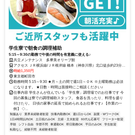
学生寮で朝食の調理補助
5:15～9:30の勤務で午後の時間を有意義に使える♪
共立メンテナンス 多摩美オリーブ館
アクセス ＪＲ横浜線/ＪＲ根岸線 橋本（神奈川県）北口徒歩約23分、
京王相模原線 橋本（神奈川県）北口徒歩約23分、ＪＲ相模線 橋本
時給1,350円
（神奈川県）北口徒歩約23分
東京都町田市
勤務時間 5:15～9:30 ★月～土の間で週1日～ＯＫ ※土曜勤務は必須
になります。 ★日数・時間は面接時にご相談ください♪
仕事内容 学生さんが住んでいる「学生寮」調理場でのお仕事です 今
回の募集は寮での調理補助スタッフ。 食器を洗ったり、料理を盛り
付けたり。 日頃の家事の延長で始められるお仕事です♪ 【作業の一
例】 ◇...
制服あり
業界未経験者歓迎
扶養内勤務OK
週1日からOK
副業・WワークOK
1日4時間以内OK
土日祝のみOK
主婦・主夫歓迎
60代も応募可
フリーター歓迎
早朝
シフト自由
学歴不問
車通勤OK
即日勤務OK
平日のみOK
学生歓迎
転勤なし
経験不問
未経験者歓迎