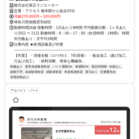
株式会社第五ラジエーター
交通・アクセス 橋本駅から徒歩20分
月給270,000円～320,000円
神奈川県相模原市緑区
勤務時間詳細 実働時間：1日あたり8時間 平均勤務日数：1ヶ月あた
り20日 〜 21日 勤務時間：8：00～17：00（休憩時間：1時間） 時間
外労働あり：月平均1時間
仕事内容 ★使用設備及び作業
―――――――――――――――――――――――――――――――
【作業】 ・溶接全般（ロウ付け、TIG溶接） ・板金加工（曲げ加工、
穴あけ加工） ・材料切断、簡単な機械加...
制服あり
業界未経験者歓迎
バイク通勤OK
車通勤OK
固定時間制
転勤なし
経験不問
未経験者歓迎
経験者歓迎
有資格者歓迎
賞与あり
交通費支給
長期休暇あり
アルバイト・パート