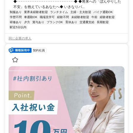
◆････････････････････････････････◆ ◆将来への「ぼんやりした
不安」を抱えているあなたへ◆ いきなりバ...
制服あり
業界未経験者歓迎
ランチタイム
主婦・主夫歓迎
バイク通勤OK
学歴不問
車通勤OK
職場見学可
経験不問
未経験者歓迎
午前
経験者歓迎
研修あり
夕方
賞与あり
ブランクOK
育休あり
交通費支給
長期歓迎
駅近5分以内
同じ企業の求人
契約社員