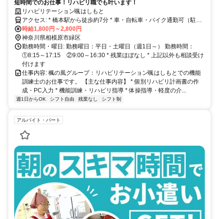
短時間でのお仕事！リハビリ職でも叶います！
リハビリテーション颯はしもと
アクセス: * 橋本駅から徒歩約7分 * 車・自転車・バイク通勤可（駐車
場あり）
時給1,800円～2,800円
神奈川県相模原市緑区
勤務時間・曜日: 勤務曜日：平日・土曜日（週1日～） 勤務時間：
①8:15～17:15 ②9:00～16:30 * 残業ほぼなし * 上記以外も相談受け
付けます
仕事内容: 楓の風グループ：リハビリテーション颯はしもとでの機能
訓練士のお仕事です。 【主な仕事内容】 * 個別リハビリ計画書の作
成・PC入力 * 機能訓練・リハビリ指導 * 体操指導・軽度の介...
週1日からOK
シフト自由
残業なし
シフト制
アルバイト・パート