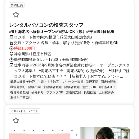
契約社員
レンタルパソコンの検査スタッフ
✅9月海老名へ移転オープン✅日払いOK（規）✅平日週5日勤務
ロジポート橋本内(相模原市緑区大山町/請負先)
交通・アクセス 各線「橋本」駅より徒歩15分 ＊自転車通勤OK
時給1,300円
神奈川県相模原市緑区
勤務時間詳細 8:55～17:30（実働7時間45分）
仕事内容 ✅2026年9月海老名の新築倉庫に移転✅ ┗オープニングスタ
ッフ大募集！ ┗海老名市中央（海老名駅から徒歩7分） ┗移転までは
ロジポート橋本にて勤務 ＊＊＊ 【新着求人｜おすすめポイント...
業界未経験者歓迎
主婦・主夫歓迎
フリーター歓迎
学歴不問
固定時間制
職場見学可
経験不問
未経験者歓迎
経験者歓迎
週払いOK
即日払いOK
有資格者歓迎
研修あり
ブランクOK
交通費支給
長期歓迎
土日祝休み
友達と応募OK
アルバイト・パート