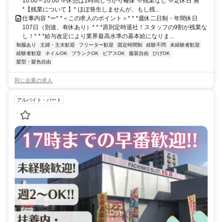
10:00～20:00 ※休憩は1時間しっかり確保 ※残業なし ※定休日 無
*【残業について 】* ほぼ発生しませんが、もし残...
仕事内容 *ー* *＜この求人のポイント＞* * *週休二日制・年間休日
107日（別途、有休あり）* * *原則定時退社！スタッフの9割が残業な
し！* * *給与改定により業界最高水準の基本給になりま...
制服あり
主婦・主夫歓迎
フリーター歓迎
固定時間制
経験不問
未経験者歓迎
経験者歓迎
ネイルOK
ブランクOK
ピアスOK
服装自由
ひげOK
髪型・髪色自由
同じ企業の求人
アルバイト・パート