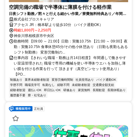
空調完備の職場で半導体に薄膜を付ける軽作業
日夜シフト勤務／黙々と行える細かい作業／寮費無料特典あり／年間休
日180日以上＆月収30万円以上可能
株式会社プロスキャリア
アクセス JR：橋本駅より徒歩10分 （バイク通勤OK）
時給1,800円～2,250円
神奈川県相模原市中央区
勤務時間 【09:00 ～ 21:00】日勤：実働10.75h 【21:00 ～ 09:00】夜
勤：実働10.75h 食事休憩45分/その他小休憩あり （日勤も夜勤もある
シフト制勤務） 変形労働制の...
仕事内容 【きれいな職場・勤務は月14日程度】 年間通して働きやす
い室温管理された 職場で専用の機械を使い半導体ウエハ を加熱し薄
い膜を付ける作業を行って 頂きます（真空ピンセット使用あり）
【PO...
制服あり
業界未経験者歓迎
変形労働時間制
社員登用あり
バイク通勤OK
学歴不問
職場見学可
転勤なし
経験不問
未経験者歓迎
交通費全額支給
経験者歓迎
週払いOK
即日払いOK
研修あり
家賃無料
長期歓迎
長期休暇あり
履歴書不要
寮・社宅あり
正社員