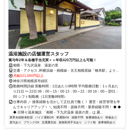
温浴施設の店舗運営スタッフ
賞与年2年＆各種手当充実＞＞年収420万円以上も可能！
相模・下九沢温泉 湯楽の里
交通・アクセス JR横浜線・相模線・京王相模原線「橋本駅」よりバ
ス／バス停「北公園入口」下車すぐ
月給221,500円以上
神奈川県相模原市緑区
勤務時間詳細 実働時間：1日あたり8時間 平均勤務日数：1ヶ月あた
り21日 〜 22日 06：00～15：00 13：00～22：00 16：00～翌01：
00 シフト制勤務（1日実働8時間）
仕事内容 ／ 接客経験を活かして正社員で働く！ 運営・経営管理を学
んでキャリアアップ！ ＼ 知識不問・資格不問・業界経験不問！ ◆ ◆
◆ 日帰り温泉施設 「相模・下九沢温泉 湯楽の里」は 露...
業界未経験者歓迎
バイク通勤OK
車通勤OK
経験不問
食費補助あり
研修あり
賞与あり
ブランクOK
交通費支給
資格取得手当あり
シフト制
食事補助あり