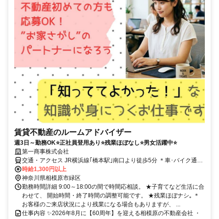
賃貸不動産のルームアドバイザー
週3日～勤務OK⭐正社員登用あり⭐残業ほぼなし⭐男女活躍中⭐
第一商事株式会社
交通・アクセス JR横浜線｢橋本駅｣南口より徒歩5分 ＊車･バイク通勤
OK
時給1,300円以上
神奈川県相模原市緑区
勤務時間詳細 9:00～18:00の間で時間応相談。 ★子育てなど生活に合
わせて、 開始時間・終了時間の調整可能です。 ★残業ほぼナシ｡ ＊
お客様のご来店状況により残業になる場合もありますが、 ...
仕事内容 ✨2026年8月に【60周年】を迎える相模原の不動産会社 ・