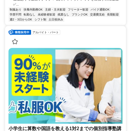
✅...
制服あり
扶養内勤務OK
主婦・主夫歓迎
フリーター歓迎
バイク通勤OK
学歴不問
転勤なし
未経験者歓迎
残業なし
ブランクOK
交通費支給
長期歓迎
週2・3日からOK
シフト制
土日祝休み
アルバイト・パート
小学生に算数や国語を教える1対2までの個別指導塾講