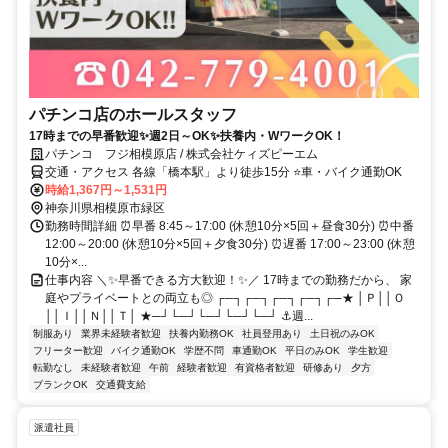
パチンコ店のホールスタッフ
17時までの早番歓迎✨週2日～OK✨扶養内・WワークOK！
パチンコ フジ相模原店 / 株式会社ケィズピーエム
交通・アクセス 各線「橋本駅」より徒歩15分 ⭐車・バイク通勤OK
時給1,367円～1,531円
神奈川県相模原市緑区
勤務時間詳細 ⏰早番 8:45～17:00 (休憩10分×5回＋昼食30分) ⏰中番
12:00～20:00 (休憩10分×5回＋夕食30分) ⏰遅番 17:00～23:00 (休憩
10分×...
仕事内容 ＼✨早番できる方大歓迎！✨／ 17時までの勤務だから、 家
庭やプライベートとの両立も◎ ┌─┐┌─┐┌─┐┌─┐┌─★ │Ｐ││Ｏ
││Ｉ││Ｎ││Ｔ│ ★─┘└─┘└─┘└─┘└─┘ ⚓週...
制服あり
業界未経験者歓迎
扶養内勤務OK
社員登用あり
土日祝のみOK
フリーター歓迎
バイク通勤OK
学歴不問
車通勤OK
平日のみOK
学生歓迎
転勤なし
未経験者歓迎
午前
経験者歓迎
有資格者歓迎
研修あり
夕方
ブランクOK
交通費支給
派遣社員