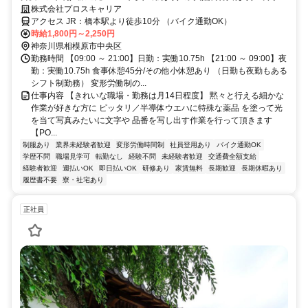
日180日以上＆月収30万円以上可能
株式会社プロスキャリア
アクセス JR：橋本駅より徒歩10分 （バイク通勤OK）
時給1,800円～2,250円
神奈川県相模原市中央区
勤務時間 【09:00 ～ 21:00】日勤：実働10.75h 【21:00 ～ 09:00】夜
勤：実働10.75h 食事休憩45分/その他小休憩あり （日勤も夜勤もある
シフト制勤務） 変形労働制の...
仕事内容 【きれいな職場・勤務は月14日程度】 黙々と行える細かな
作業が好きな方に ピッタリ／半導体ウエハに特殊な薬品 を塗って光
を当て写真みたいに文字や 品番を写し出す作業を行って頂きます
【PO...
制服あり
業界未経験者歓迎
変形労働時間制
社員登用あり
バイク通勤OK
学歴不問
職場見学可
転勤なし
経験不問
未経験者歓迎
交通費全額支給
経験者歓迎
週払いOK
即日払いOK
研修あり
家賃無料
長期歓迎
長期休暇あり
履歴書不要
寮・社宅あり
正社員