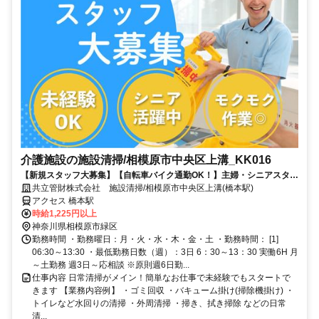
介護施設の施設清掃/相模原市中央区上溝_KK016
【新規スタッフ大募集】【自転車バイク通勤OK！】主婦・シニアスタッ
フ活躍中！シンプル清掃で未経験◎
共立管財株式会社 施設清掃/相模原市中央区上溝(橋本駅)
アクセス 橋本駅
時給1,225円以上
神奈川県相模原市緑区
勤務時間 ・勤務曜日：月・火・水・木・金・土 ・勤務時間： [1]
06:30～13:30 ・最低勤務日数（週）：3日 6：30～13：30 実働6H 月
～土勤務 週3日～応相談 ※原則週6日勤...
仕事内容 日常清掃がメイン！簡単なお仕事で未経験でもスタートで
きます 【業務内容例】 ・ゴミ回収 ・バキューム掛け(掃除機掛け) ・
トイレなど水回りの清掃 ・外周清掃 ・掃き、拭き掃除 などの日常
清...