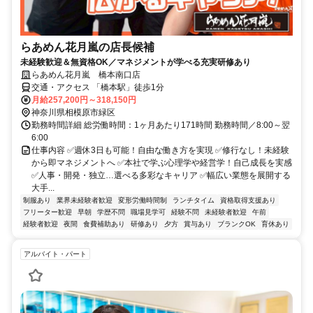
らあめん花月嵐の店長候補
未経験歓迎＆無資格OK／マネジメントが学べる充実研修あり
らあめん花月嵐 橋本南口店
交通・アクセス 「橋本駅」徒歩1分
月給257,200円～318,150円
神奈川県相模原市緑区
勤務時間詳細 総労働時間：1ヶ月あたり171時間 勤務時間／8:00～翌
6:00
仕事内容 ✅週休3日も可能！自由な働き方を実現 ✅修行なし！未経験
から即マネジメントへ ✅本社で学ぶ心理学や経営学！自己成長を実感
✅人事・開発・独立…選べる多彩なキャリア ✅幅広い業態を展開する
大手...
制服あり
業界未経験者歓迎
変形労働時間制
ランチタイム
資格取得支援あり
フリーター歓迎
早朝
学歴不問
職場見学可
経験不問
未経験者歓迎
午前
経験者歓迎
夜間
食費補助あり
研修あり
夕方
賞与あり
ブランクOK
育休あり
アルバイト・パート