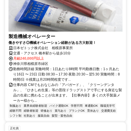
製造機械オペレーター
働きやすさ◎機械オペレーション経験がある方大歓迎！
日本ゼトック株式会社 相模原事業所
交通・アクセス 橋本駅から徒歩10分
月給240,000円以上
神奈川県相模原市緑区
勤務時間詳細 実働時間：1日あたり8時間 平均勤務日数：1ヶ月あた
り16日 〜 23日 日勤 08:30～17:30 夜勤 20:30～翌5:30 実働時間：8
時間/日 ※残業は月20時間程度です...
仕事内容 CMでもおなじみの「アパガード」、「クリーンデンタ
ル」、「ひきしめ生葉」等の普段ドラッグストアで手にする身近な製
品の生産に携わることが出来ます。 【仕事内容】 多くの大手製薬メ
ーカー様から...
制服あり
業界未経験者歓迎
バイク通勤OK
学歴不問
車通勤OK
職場見学可
経験不問
経験者歓迎
研修あり
賞与あり
ブランクOK
育休あり
交通費支給
シフト制
社割あり
服装自由
髪型・髪色自由
正社員