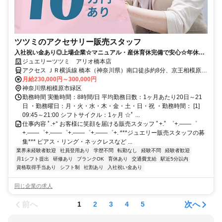
ツツミのアクセサリー販売スタッフ
入社祝い金あり◎上場企業☆マニュアル・産休育休完備で安心☆年休
119日☆残業月5.8h◎
ジュエリーツツミ アリオ橋本店
アクセス ＪＲ横浜線 橋本（神奈川県）南口徒歩約8分、京王相模原線
橋本（神奈川県）南口徒歩約8分、ＪＲ相模線 橋本（神奈川県）南口
月給230,000円～300,000円
徒歩約8分
神奈川県相模原市緑区
勤務時間 実働時間：8時間/日 平均勤務日数：1ヶ月あたり20日～21
日 ・勤務曜日：月・火・水・木・金・土・日・祝 ・勤務時間： [1]
09:45～21:00 シフトサイクル：1ヶ月 ☆ﾟ ...
仕事内容 ﾟ.+° お客様に笑顔を届ける販売スタッフ ﾟ+.ﾟ ゜+.――゜
+.――゜+.――゜+.――゜+.――゜+. ***ジュエリー販売スタッフの募
集*** ピアス・リング・ネックレスなど ...
業界未経験者歓迎
社員登用あり
学歴不問
転勤なし
経験不問
経験者歓迎
月1シフト提出
研修あり
ブランクOK
育休あり
交通費支給
駅近5分以内
資格取得手当あり
シフト制
社割あり
入社祝い金あり
同じ企業の求人
前へ
次へ
1
2
3
4
5