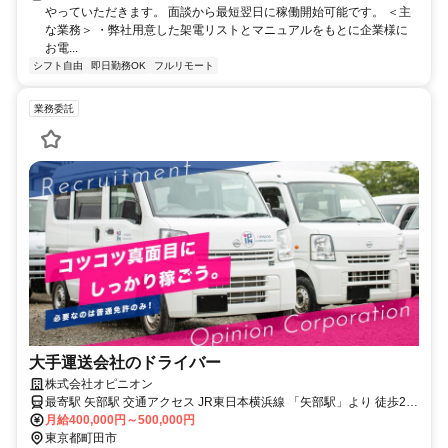
やっていただきます。 面談から最短翌日に稼働開始可能です。 ＜主
な業務＞ ・弊社用意した架電リストとマニュアルをもとに企業様に
お電...
シフト自由
即日勤務OK
フルリモート
業務委託
大手運送会社のドライバー
株式会社オピニオン
最寄駅 矢部駅 交通アクセス JR東日本横浜線 「矢部駅」より 徒歩27
月給400,000円～500,000円
分 配送エリア：東京都・神奈川県
東京都町田市