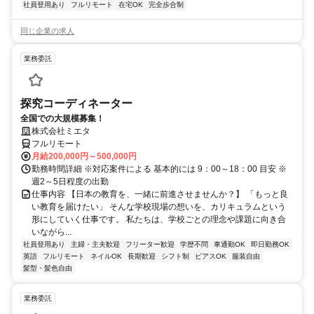
社員登用あり
フルリモート
在宅OK
完全歩合制
同じ企業の求人
業務委託
探究コーディネーター
全国での大規模募集！
株式会社ミエタ
フルリモート
月給200,000円～500,000円
勤務時間詳細 ※対応案件による 基本的には 9：00～18：00 目安 ※
週2～5日程度の出勤
仕事内容 【日本の教育を、一緒に前進させませんか？】 「もっと良
い教育を届けたい」 そんな学校現場の想いを、カリキュラムという
形にしていく仕事です。 私たちは、学校ごとの理念や課題に向き合
いながら...
社員登用あり
主婦・主夫歓迎
フリーター歓迎
学歴不問
車通勤OK
即日勤務OK
英語
フルリモート
ネイルOK
長期歓迎
シフト制
ピアスOK
服装自由
髪型・髪色自由
業務委託