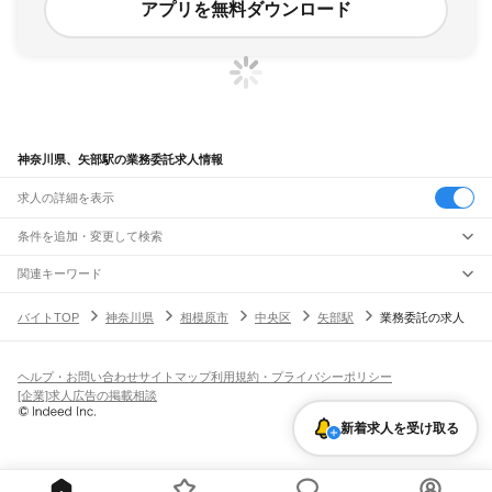
アプリを無料ダウンロード
神奈川県、矢部駅の業務委託求人情報
求人の詳細を表示
条件を追加・変更して検索
市区町村を追加・変更
関連キーワード
完全在宅ワーク 全国
シール貼り 在宅
現在地周辺
ガチャガチャ
犬カフェ
神奈川県
駅を追加・変更
バイトTOP
神奈川県
相模原市
中央区
矢部駅
業務委託の求人
神奈川県
すべて
横浜市
すべて
職種を追加・変更
JR東海道本線(東京～熱海)
鶴見区
神奈川区
西区
中区
南区
保土ケ谷区
磯子区
金沢区
港北区
戸塚区
港南区
川崎駅
横浜駅
戸塚駅
大船駅
藤沢駅
辻堂駅
茅ケ崎駅
平塚駅
大磯駅
二宮駅
国府津駅
飲食・フードサービス
旭区
緑区
瀬谷区
栄区
泉区
青葉区
都筑区
ヘルプ・お問い合わせ
サイトマップ
利用規約・プライバシーポリシー
特徴を追加・変更
鴨宮駅
小田原駅
早川駅
根府川駅
真鶴駅
湯河原駅
飲食・フードサービス
すべて
[企業]求人広告の掲載相談
川崎市
すべて
ホールスタッフ
キッチンスタッフ
皿洗い・洗い場
精肉・鮮魚加工
給食調理
人気
JR南武線
川崎区
幸区
中原区
高津区
多摩区
宮前区
麻生区
雇用形態を追加・変更
新着求人を受け取る
パン屋（ベーカリー）
フードカウンター販売員
バー（BAR）・バーテンダー
日払いOK
高校生歓迎
学生歓迎
深夜の仕事
髪型・髪色自由
ひげOK
ネイルOK
川崎駅
尻手駅
矢向駅
鹿島田駅
平間駅
向河原駅
武蔵小杉駅
武蔵中原駅
武蔵新城駅
飲食店補助（開店・閉店準備）
飲食店（店長・マネージャー）
相模原市
すべて
ピアスOK
アルバイト・パート
履歴書不要
オープニングスタッフ
留学生・外国人活躍中
武蔵溝ノ口駅
津田山駅
久地駅
宿河原駅
登戸駅
中野島駅
稲田堤駅
八丁畷駅
都道府県を変更
営業・販売
緑区
中央区
南区
勤務期間
正社員
川崎新町駅
小田栄駅
浜川崎駅
営業・販売
すべて
短期
契約社員
単発・1日OK
長期
期間限定（春夏冬休み等）