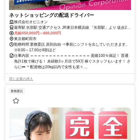
ネットショッピングの配送ドライバー
株式会社オピニオン
最寄駅 矢部駅 交通アクセス JR東日本横浜線 「矢部駅」より 徒歩27
月給450,000円～680,000円
分 配送エリア：東京都・神奈川県
東京都町田市
勤務時間 業務委託 原則自由 ⇒事前にシフトを出していただきます。
※8:00～17:00が8割ほど
仕事内容 ＝＝＝＝＝＝＝＝＝＝＝＝＝＝＝＝ 面接100％保証！ 普通
免許1枚で稼げる！ 未経験3ヶ月目で59万 稼ぐスタッフもいます！ さ
らに••• ＊配達物は20kg以内で女性も楽々 ...
同じ企業の求人
業務委託