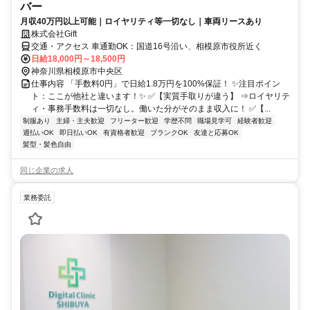
バー
月収40万円以上可能｜ロイヤリティ等一切なし｜車両リースあり
株式会社Gift
交通・アクセス 車通勤OK：国道16号沿い、相模原市役所近く
日給18,000円～18,500円
神奈川県相模原市中央区
仕事内容 「手数料0円」で日給1.8万円を100%保証！ ✨注目ポイン
ト：ここが他社と違います！✨ ✅【実質手取りが違う】 ⇒ロイヤリテ
ィ・事務手数料は一切なし。働いた分がそのまま収入に！ ✅【...
制服あり
主婦・主夫歓迎
フリーター歓迎
学歴不問
職場見学可
経験者歓迎
週払いOK
即日払いOK
有資格者歓迎
ブランクOK
友達と応募OK
髪型・髪色自由
同じ企業の求人
業務委託