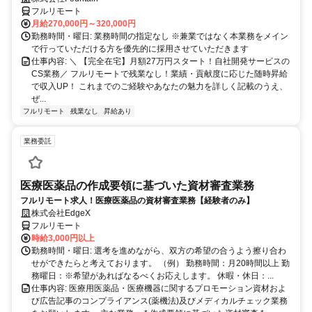
フルリモート
月給270,000円～320,000円
勤務時間・曜日: 業務時間の指定なし ※兼業ではなく本業務をメイン
で行っていただける方を優先的に採用させていただきます
仕事内容: ＼ 【完全在宅】月額27万円スタート！自社開発サービスの
CS業務／ フルリモートで残業なし！業績・貢献度に応じた随時昇給
で収入UP！ これまでのご経験やあなたの魅力を詳しく記載のうえ、
ぜ...
フルリモート
残業なし
昇給あり
業務委託
医療医薬品の作成要領に基づいた資材審査業務
フルリモート求人！医療医薬品の資材審査業務【経験者のみ】
株式会社EdgeX
フルリモート
時給3,000円以上
勤務時間・曜日: 選考を進めながら、双方の希望の合うよう擦り合わ
せができたらと考えております。 （例） 勤務時間：月20時間以上 勤
務曜日：※希望があればなるべくお応えします。 休暇・休日：...
仕事内容: 医療用医薬品・医療機器に関するプロモーション資材およ
び広告記事のコンプライアンス(薬機法)及びメディカルチェック業務