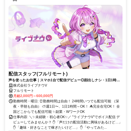
配信スタッフ(フルリモート)
声を使ったお仕事｜スマホ1台で配信デビュー◎顔出しナシ・1日1時間
～OK♪
株式会社ライブナウV
フルリモート
月給2,000円～600,000円
勤務時間・曜日: ⏰勤務時間は自由！ 24時間いつでも配信可能 （深
夜・早朝も自由） ⛅週1日〜、1日1時間～OK！ ⛺完全在宅OK！ 全
国どこからでも配信可能 ✨副業・WワークOK
仕事内容: ＼✨未経験・初心者OK✨／ "ライブナウV"でボイス配信 デ
ビューしてみませんか？ ✋「声だけの配信活動に興味があるけど…」
✋「趣味・好きなことで稼ぎたいけど…」 ✋「やってみた...