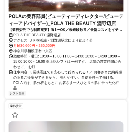
POLAの美容部員(ビューティーディレクター/ビューテ
ィーアドバイザー)_POLA THE BEAUTY 淵野辺店
【業務委託でも制度充実】週1〜OK／未経験歓迎／最新コスメをイチ早
くお試し♪お客様も自分もキレイに／Wワーク・副業
POLA THE BEAUTY 淵野辺店
アクセス: ＪＲ横浜線・淵野辺駅北口より徒歩４分
月給30,000円～250,000円
神奈川県相模原市中央区
勤務時間・曜日: 10:00～13:00 11:00～14:00 10:00～14:00 10:00～
15:00 10:00～16:00 ※上記シフトは一例です。 店舗の営業時間に合
わせて、 お好...
仕事内容: ＼業務委託でも安心して始められる！／ お客さまに納得感
のあるご提案ができるから、 売りやすい。自信を持って働ける。
POLAでは、肌分析をもとに お客さま一人ひとりの肌に合った化粧
品...
シフト自由
業務委託