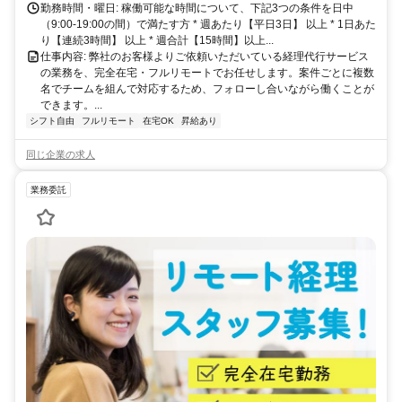
勤務時間・曜日: 稼働可能な時間について、下記3つの条件を日中
（9:00-19:00の間）で満たす方 * 週あたり【平日3日】 以上 * 1日あた
り【連続3時間】 以上 * 週合計【15時間】以上...
仕事内容: 弊社のお客様よりご依頼いただいている経理代行サービス
の業務を、完全在宅・フルリモートでお任せします。案件ごとに複数
名でチームを組んで対応するため、フォローし合いながら働くことが
できます。...
シフト自由
フルリモート
在宅OK
昇給あり
同じ企業の求人
業務委託