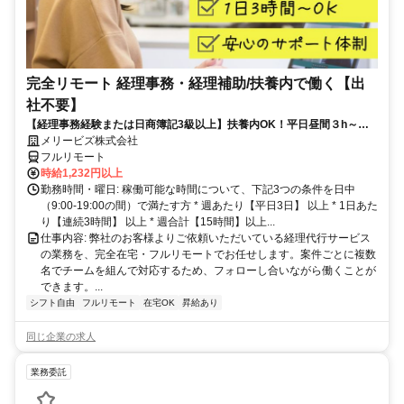
完全リモート 経理事務・経理補助/扶養内で働く【出
社不要】
【経理事務経験または日商簿記3級以上】扶養内OK！平日昼間３h～。
完全在宅で育児・介護中の方も大歓迎♪
メリービズ株式会社
フルリモート
時給1,232円以上
勤務時間・曜日: 稼働可能な時間について、下記3つの条件を日中
（9:00-19:00の間）で満たす方 * 週あたり【平日3日】 以上 * 1日あた
り【連続3時間】 以上 * 週合計【15時間】以上...
仕事内容: 弊社のお客様よりご依頼いただいている経理代行サービス
の業務を、完全在宅・フルリモートでお任せします。案件ごとに複数
名でチームを組んで対応するため、フォローし合いながら働くことが
できます。...
シフト自由
フルリモート
在宅OK
昇給あり
同じ企業の求人
業務委託