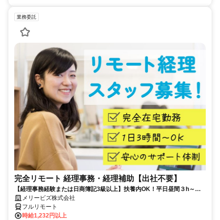
業務委託
完全リモート 経理事務・経理補助【出社不要】
【経理事務経験または日商簿記3級以上】扶養内OK！平日昼間３h～。
完全在宅で育児・介護中の方も大歓迎♪
メリービズ株式会社
フルリモート
時給1,232円以上