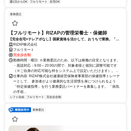
週1日からOK
フルリモート
在宅OK
業務委託
【フルリモート】RIZAPの管理栄養士・保健師
【完全在宅×テレアポなし】国家資格を活かして、おうちで業務。「も
う一つの安心」を。主婦・Wワーカー活躍中！「平日の日中だけ」「夕
RIZAP株式会社
方以降の数時間だけ」など、生活リズムに合わせた時間調整が可能で
フルリモート
す。1件ごとの成果報酬型だから、頑張った分だけ手応えのある収入
完全歩合制
に。充実のサポート体制で、安心の在宅ワークを始めませんか？
勤務時間・曜日: ※業務委託のため、以下は稼働の目安となります。
・面談対応：9:00～20:00の間で、対象者様と個別に調整可能です
（※ご自身の対応可能な枠をシステム上で設定いただけます）。 ...
仕事内容: RIZAP株式会社健康経営保険者事業部の保健指導トレーナ
ーとして、 参加者がより健康的な生活習慣を身につけられるよう
「特定保健指導」を行う業務委託パートナーを募集します。 「病気
の手前...
シフト自由
フルリモート
完全歩合制
業務委託