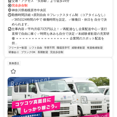
交通・アクセス 「矢部駅」より徒歩16分
完全歩合制
神奈川県相模原市中央区
勤務時間詳細 ⭐原則自由 ※フレックスタイム制 （コアタイムなし）
✅365日24時間の中で 稼働時間を設定。 ✅稼働日・休日を 自分で決
められます。
仕事内容 ✅平均月収73万円以上！ ✅再配達なし企業配送中心 ✅直行
直帰で自由に稼ぐ ✅時間も休みも自分で決定 ✅未経験者歓迎の充実研
修 ＝＝＝＝＝＝＝＝＝＝＝＝＝＝＝＝＝ 企業間のスポット配送を
担...
フリーター歓迎
シフト自由
学歴不問
職場見学可
経験者歓迎
有資格者歓迎
研修あり
ブランクOK
長期歓迎
完全歩合制
業務委託