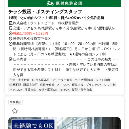
チラシ投函・ポスティングスタッフ
1週間ごとの自由シフト！週1日～日払いOK★バイク免許必須
株式会社トラストスピード 相模原営業所
交通・アクセス 相模原駅から車15分/矢部駅から車6分/淵野辺駅から
車5分
時給1,460円～1,625円
神奈川県相模原市中央区
勤務時間詳細 【希望シフト制】 10：00～20：00の間で4時間～8時
間 （長時間相談可能！） 【勤務曜日】 月～日から週1日～OK！ シフ
トによる（月～日のうち希望出勤） ★1週毎の自由シフト制...
仕事内容 ＝＝＝＝＝＝＝＝＝＝＝＝＝＝＝＝＝ この仕事の魅力 ＝＝
＝＝＝＝＝＝＝＝＝＝＝＝＝＝＝ ・趣味と空いている時間の有効活
用ができる完全希望シフト制！ ・派手な格好でも大丈夫！ ・安定収
入を得...
主婦・主夫歓迎
60代も応募可
フリーター歓迎
バイク通勤OK
シフト自由
学歴不問
職場見学可
経験者歓迎
ネイルOK
研修あり
ブランクOK
シフト制
ピアスOK
服装自由
友達と応募OK
ひげOK
髪型・髪色自由
業務委託