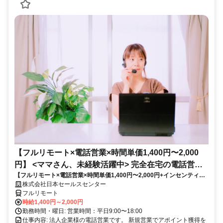
【フルリモート×電話営業×時間単価1,400円〜2,000
円】 <ママさん、未経験活躍中> 完全在宅の電話営業
【フルリモート×電話営業×時間単価1,400円〜2,000円+インセンティブ
で家庭と仕事の両立を実現
あり】 ＜ママさん、未経験活躍中＞ 完全在宅の電話営業で家庭と仕事の
株式会社日本セールスセンター
両立を実現
フルリモート
時給1,400円～2,000円
勤務時間・曜日: 営業時間：平日9:00〜18:00
仕事内容: 法人企業様の電話営業です。 新規営業でアポイント獲得を