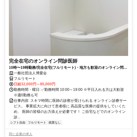
完全在宅のオンライン問診医師
10時〜19時勤務/完全在宅(フルリモート)・地方も歓迎のオンライン問診
業務
一般社団法人博愛会
フルリモート
日給32,000円～80,000円
勤務時間・曜日: ✅勤務時間 10:00～19:00 ※平日入れる方は大歓迎
※週0勤務も可
仕事内容: スキマ時間に医師の診察が受けられる オンライン診療サー
ビス。 事業拡大に向けて患者様に 高品質な医療の提供をしていくた
め、 医師の皆様のお力添えが必要です！ ご自宅などでのオンライン
診...
シフト自由
フルリモート
残業なし
同じ企業の求人