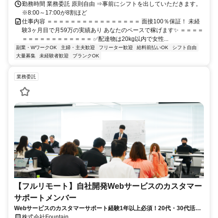
勤務時間 業務委託 原則自由 ⇒事前にシフトを出していただきます。
※8:00～17:00が8割ほど
仕事内容 ＝＝＝＝＝＝＝＝＝＝＝＝＝＝＝＝ 面接100％保証！ 未経
験3ヶ月目で月59万の実績あり あなたのペースで稼げます✨ ＝＝＝＝
＝＝＝＝＝＝＝＝＝＝＝＝ ✅配達物は20kg以内で女性...
副業・WワークOK
主婦・主夫歓迎
フリーター歓迎
給料前払いOK
シフト自由
大量募集
未経験者歓迎
ブランクOK
業務委託
【フルリモート】自社開発Webサービスのカスタマー
サポートメンバー
Webサービスのカスタマーサポート経験1年以上必須！20代・30代活躍
中！
株式会社Fountain