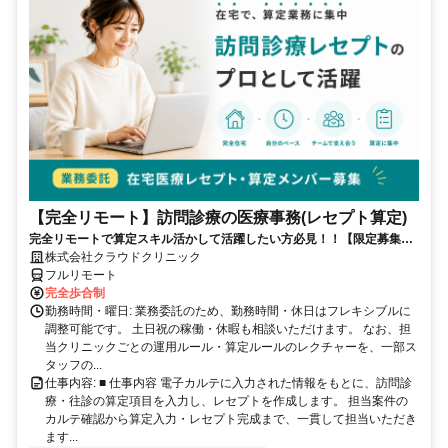
【完全リモート】訪問診療の医療事務(レセプト算定)
完全リモートで算定スキル活かして活躍したい方必見！！【限定募集】
完全リモート｜在宅医療レセプト算定（成果報酬型／業務委託）
株式会社クラウドクリニック
フルリモート
完全歩合制
勤務時間・曜日: 業務委託のため、勤務時間・休日はフレキシブルに
調整可能です。 土日祝の稼働・休暇も相談いただけます。 なお、担
当クリニックごとの運用ルール・算定ルールのレクチャーを、一部ス
タッフの...
仕事内容: ■ 仕事内容 電子カルテに入力された情報をもとに、訪問診
療・往診の算定項目を入力し、レセプトを作成します。 担当案件の
カルテ確認から算定入力・レセプト完成まで、一貫して担当いただき
ます...