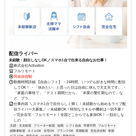
配信ライバー
未経験・顔出しなしOK／スマホ1台で出来る自由なお仕事！
株式会社Activation
フルリモート
完全歩合制
勤務時間詳細 【自由シフト】 ・24時間、いつでも好きな時間に配信
してOK！ ・「休みたい」と思った日は自由に休んで大丈夫です。 ・
「家庭の事情で」「テスト期間だから」「本業の繁忙期なので」な
ど、プラ...
仕事内容 ＼スマホ1台で自分らしく輝く！未経験から始めるライブ配
信ライバー大募集／ ✅未経験OK！特別なスキルや機材は一切不要！
✅完全在宅・フルリモート！全国どこからでも参加OK！ ✅顔出しな
しの「...
主婦・主夫歓迎
フリーター歓迎
短期
シフト自由
学歴不問
フルリモート
経験者歓迎
ネイルOK
在宅OK
ブランクOK
長期歓迎
完全歩合制
単発
ピアスOK
服装自由
ひげOK
髪型・髪色自由