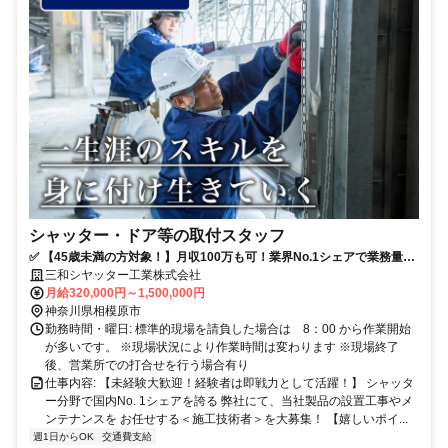
シャッター・ドア等の取付スタッフ
✅ 【45歳未満の方対象！】月収100万も可！業界No.1シェアで業務量安
定＆営業活動なし！半年間の研修で独り立ち可（６か月間の研修手当有
三和シヤッター工業株式会社
り）
月給320,000円～1,500,000円
神奈川県相模原市
勤務時間・曜日: 標準的現場を請負した場合は 8：00 から作業開始
が多いです。 ※現場状況により作業時間は変わります ※現場終了
後、営業所での打合せを行う場合有り
仕事内容: 【未経験大歓迎！経験者は即戦力として活躍！】 シャッタ
ー分野で国内No. 1シェアを誇る 弊社にて、当社製品の設置工事やメ
ンテナンスを お任せする＜施工技術者＞を大募集！ 【嬉しいポイ...
週1日からOK
交通費支給