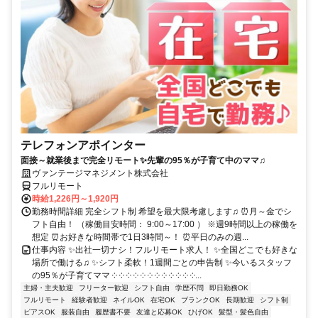
テレフォンアポインター
面接～就業後まで完全リモート✨先輩の95％が子育て中のママ♫
ヴァンテージマネジメント株式会社
フルリモート
時給1,226円～1,920円
勤務時間詳細 完全シフト制 希望を最大限考慮します♫ ⏰月～金でシ
フト自由！ （稼働目安時間： 9:00～17:00 ） ※週9時間以上の稼働を
想定 ⏰お好きな時間帯で1日3時間～！ ⏰平日のみの週...
仕事内容 ✨出社一切ナシ！フルリモート求人！ ✨全国どこでも好きな
場所で働ける♫ ✨シフト柔軟！1週間ごとの申告制 ✨今いるスタッフ
の95％が子育てママ ༶ ༶ ༶ ༶ ༶ ༶ ༶ ༶ ༶ ༶ ༶ ༶...
主婦・主夫歓迎
フリーター歓迎
シフト自由
学歴不問
即日勤務OK
フルリモート
経験者歓迎
ネイルOK
在宅OK
ブランクOK
長期歓迎
シフト制
ピアスOK
服装自由
履歴書不要
友達と応募OK
ひげOK
髪型・髪色自由