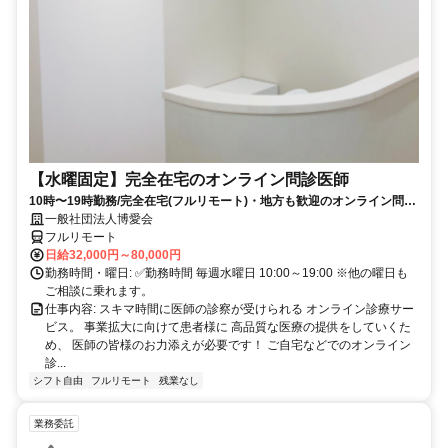
【水曜固定】完全在宅のオンライン問診医師
10時〜19時勤務/完全在宅(フルリモート)・地方も歓迎のオンライン問診
業務
一般社団法人博愛会
フルリモート
日給32,000円～80,000円
勤務時間・曜日: ✅勤務時間 毎週水曜日 10:00～19:00 ※他の曜日も
ご相談に乗れます。
仕事内容: スキマ時間に医師の診察が受けられる オンライン診療サー
ビス。 事業拡大に向けて患者様に 高品質な医療の提供をしていくた
め、 医師の皆様のお力添えが必要です！ ご自宅などでのオンライン
診...
シフト自由
フルリモート
残業なし
業務委託