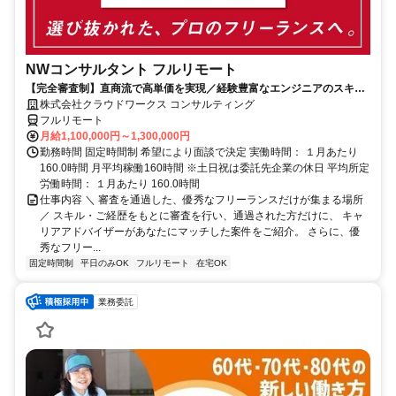
NWコンサルタント フルリモート
【完全審査制】直商流で高単価を実現／経験豊富なエンジニアのスキル
に合致した案件を多数保有
株式会社クラウドワークス コンサルティング
フルリモート
月給1,100,000円～1,300,000円
勤務時間 固定時間制 希望により面談で決定 実働時間： １月あたり
160.0時間 月平均稼働160時間 ※土日祝は委託先企業の休日 平均所定
労働時間： １月あたり 160.0時間
仕事内容 ＼ 審査を通過した、優秀なフリーランスだけが集まる場所
／ スキル・ご経歴をもとに審査を行い、通過された方だけに、 キャ
リアアドバイザーがあなたにマッチした案件をご紹介。 さらに、優
秀なフリー...
固定時間制
平日のみOK
フルリモート
在宅OK
業務委託