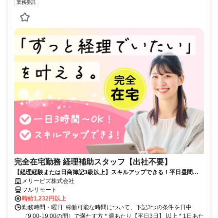
業務委託
完全在宅勤務 経理補助スタッフ【出社不要】
【経理経験または日商簿記3級以上】スキルアップできる！平日昼間３h
～。完全在宅で育児・介護中の方も大歓迎♪
メリービズ株式会社
フルリモート
時給1,232円以上
勤務時間・曜日: 稼働可能な時間について、下記3つの条件を日中
（9:00-19:00の間）で満たす方 * 週あたり【平日3日】 以上 * 1日あた