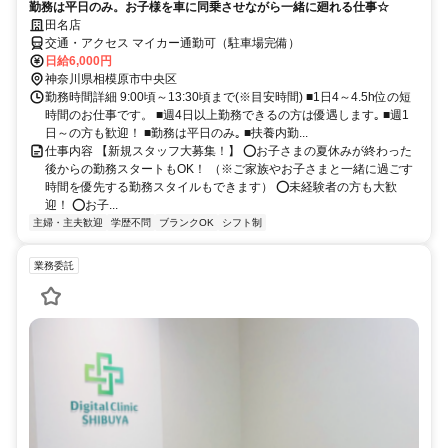
勤務は平日のみ。お子様を車に同乗させながら一緒に廻れる仕事☆
田名店
交通・アクセス マイカー通勤可（駐車場完備）
日給6,000円
神奈川県相模原市中央区
勤務時間詳細 9:00頃～13:30頃まで(※目安時間) ■1日4～4.5h位の短
時間のお仕事です。 ■週4日以上勤務できるの方は優遇します｡ ■週1
日～の方も歓迎！ ■勤務は平日のみ｡ ■扶養内勤...
仕事内容 【新規スタッフ大募集！】 ⭕お子さまの夏休みが終わった
後からの勤務スタートもOK！ （※ご家族やお子さまと一緒に過ごす
時間を優先する勤務スタイルもできます） ⭕未経験者の方も大歓
迎！ ⭕お子...
主婦・主夫歓迎
学歴不問
ブランクOK
シフト制
業務委託