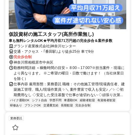
仮設資材の施工スタッフ(高所作業無し)
車も無料レンタルOK★平均月収71万円超の完全歩合＆案件多数
グランド産業株式会社|神奈川センター
交通・アクセス ・｢番田駅｣より徒歩25分 車で9分
完全歩合制
神奈川県相模原市中央区
勤務時間詳細 ＜稼働時間の目安＞ 8:00～17:00?※担当案件・現場に
より異なります。 ※ご希望の曜日・日数で働けます！ （当社休業日
を除く）
仕事内容 雇用形態：業務委託 職種：その他施工管理/現場責任者、建
築施工管理、職人/現場作業員 ✨＼ 案件豊富で収入も安定♪ ／✨ ◇初
期費用なし ◇安定した受注基盤で仕事が途切れない ◇頑張り次第...
バイク通勤OK
シフト自由
学歴不問
車通勤OK
経験者歓迎
有資格者歓迎
研修あり
ブランクOK
交通費支給
長期歓迎
完全歩合制
業務委託