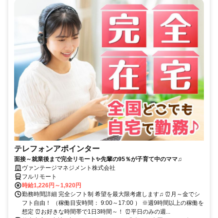
テレフォンアポインター
面接～就業後まで完全リモート✨先輩の95％が子育て中のママ♫
ヴァンテージマネジメント株式会社
フルリモート
時給1,226円～1,920円
勤務時間詳細 完全シフト制 希望を最大限考慮します♫ ⏰月～金でシ
フト自由！ （稼働目安時間： 9:00～17:00 ） ※週9時間以上の稼働を
想定 ⏰お好きな時間帯で1日3時間～！ ⏰平日のみの週...