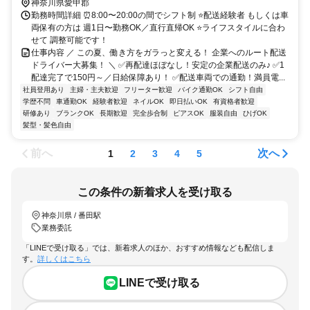
神奈川県愛甲郡
勤務時間詳細 ⏰8:00〜20:00の間でシフト制 ⭐配送経験者 もしくは車
両保有の方は 週1日〜勤務OK／直行直帰OK ⭐ライフスタイルに合わ
せて 調整可能です！
仕事内容 ／ この夏、働き方をガラっと変える！ 企業へのルート配送
ドライバー大募集！ ＼ ✅再配達ほぼなし！安定の企業配送のみ♪ ✅1
配達完了で150円～／日給保障あり！ ✅配送車両での通勤！満員電...
社員登用あり
主婦・主夫歓迎
フリーター歓迎
バイク通勤OK
シフト自由
学歴不問
車通勤OK
経験者歓迎
ネイルOK
即日払いOK
有資格者歓迎
研修あり
ブランクOK
長期歓迎
完全歩合制
ピアスOK
服装自由
ひげOK
髪型・髪色自由
前へ
次へ
1
2
3
4
5
この条件の新着求人を受け取る
神奈川県 / 番田駅
業務委託
「LINEで受け取る」では、新着求人のほか、おすすめ情報なども配信しま
す。
詳しくはこちら
LINEで受け取る