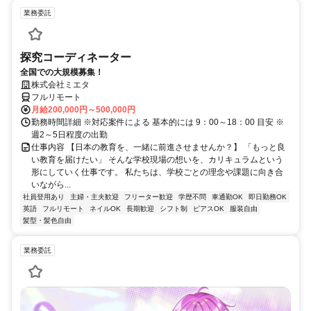
業務委託
探究コーディネーター
全国での大規模募集！
株式会社ミエタ
フルリモート
月給200,000円～500,000円
勤務時間詳細 ※対応案件による 基本的には 9：00～18：00 目安 ※
週2～5日程度の出勤
仕事内容 【日本の教育を、一緒に前進させませんか？】 「もっと良
い教育を届けたい」 そんな学校現場の想いを、カリキュラムという
形にしていく仕事です。 私たちは、学校ごとの理念や課題に向き合
いながら...
社員登用あり
主婦・主夫歓迎
フリーター歓迎
学歴不問
車通勤OK
即日勤務OK
英語
フルリモート
ネイルOK
長期歓迎
シフト制
ピアスOK
服装自由
髪型・髪色自由
業務委託