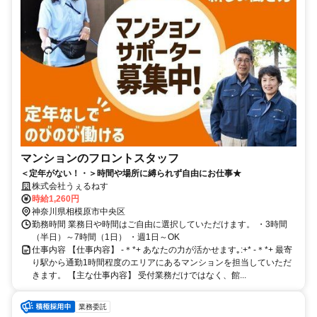
マンションのフロントスタッフ
＜定年がない！・＞時間や場所に縛られず自由にお仕事★
株式会社うぇるねす
時給1,260円
神奈川県相模原市中央区
勤務時間 業務日や時間はご自由に選択していただけます。 ・3時間
（半日）～7時間（1日） ・週1日～OK
仕事内容 【仕事内容】 -＊*+ あなたの力が活かせます｡:+* -＊*+ 最寄
り駅から通勤1時間程度のエリアにあるマンションを担当していただ
きます。 【主な仕事内容】 受付業務だけではなく、館...
業務委託