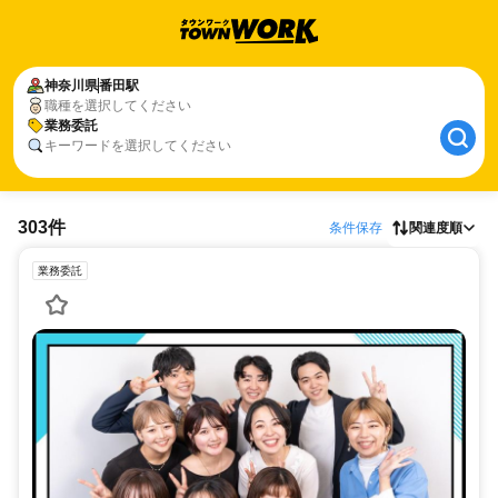
神奈川県
番田駅
職種を選択してください
業務委託
キーワードを選択してください
303件
条件保存
関連度順
業務委託