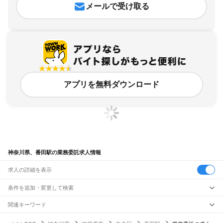
メールで受け取る
アプリを無料ダウンロード
神奈川県、番田駅の業務委託求人情報
求人の詳細を表示
条件を追加・変更して検索
市区町村を追加・変更
関連キーワード
完全在宅ワーク 全国
シール貼り 在宅
現在地周辺
ガチャガチャ
犬カフェ
神奈川県
駅を追加・変更