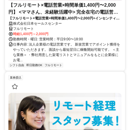
【フルリモート×電話営業×時間単価1,400円〜2,000
円】 <ママさん、未経験活躍中> 完全在宅の電話営業
【フルリモート×電話営業×時間単価1,400円〜2,000円+インセンティブ
で家庭と仕事の両立を実現
あり】 ＜ママさん、未経験活躍中＞ 完全在宅の電話営業で家庭と仕事の
株式会社日本セールスセンター
両立を実現
フルリモート
時給1,400円～2,000円
勤務時間・曜日: 営業時間：平日9:00〜18:00
仕事内容: 法人企業様の電話営業です。 新規営業でアポイント獲得を
やっていただきます。 面談から最短翌日に稼働開始可能です。 ＜主
な業務＞ ・弊社用意した架電リストとマニュアルをもとに企業様に
お電...
シフト自由
即日勤務OK
フルリモート
業務委託