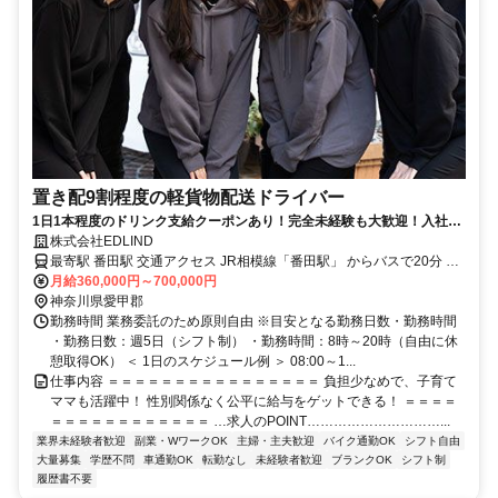
置き配9割程度の軽貨物配送ドライバー
1日1本程度のドリンク支給クーポンあり！完全未経験も大歓迎！入社3
ヶ月以内に90％が月50万円を達成しています。
株式会社EDLIND
最寄駅 番田駅 交通アクセス JR相模線「番田駅」 からバスで20分 ●
月給360,000円～700,000円
転勤なし ●車・バイク通勤OK
神奈川県愛甲郡
勤務時間 業務委託のため原則自由 ※目安となる勤務日数・勤務時間
・勤務日数：週5日（シフト制） ・勤務時間：8時～20時（自由に休
憩取得OK） ＜ 1日のスケジュール例 ＞ 08:00～1...
仕事内容 ＝＝＝＝＝＝＝＝＝＝＝＝＝＝＝＝ 負担少なめで、子育て
ママも活躍中！ 性別関係なく公平に給与をゲットできる！ ＝＝＝＝
＝＝＝＝＝＝＝＝＝＝＝＝ …求人のPOINT…………………………...
業界未経験者歓迎
副業・WワークOK
主婦・主夫歓迎
バイク通勤OK
シフト自由
大量募集
学歴不問
車通勤OK
転勤なし
未経験者歓迎
ブランクOK
シフト制
履歴書不要