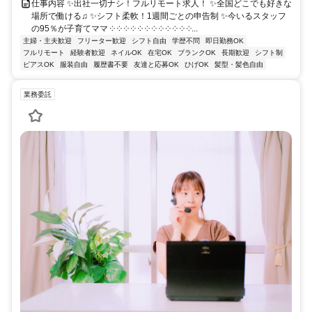
仕事内容 ✨出社一切ナシ！フルリモート求人！ ✨全国どこでも好きな
場所で働ける♫ ✨シフト柔軟！1週間ごとの申告制 ✨今いるスタッフ
の95％が子育てママ ༶ ༶ ༶ ༶ ༶ ༶ ༶ ༶ ༶ ༶ ༶ ༶...
主婦・主夫歓迎
フリーター歓迎
シフト自由
学歴不問
即日勤務OK
フルリモート
経験者歓迎
ネイルOK
在宅OK
ブランクOK
長期歓迎
シフト制
ピアスOK
服装自由
履歴書不要
友達と応募OK
ひげOK
髪型・髪色自由
業務委託