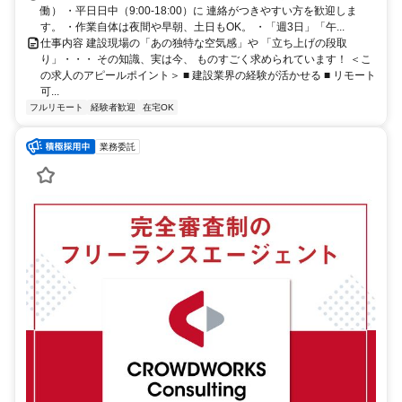
働） ・平日日中（9:00-18:00）に 連絡がつきやすい方を歓迎しま
す。 ・作業自体は夜間や早朝、土日もOK。 ・「週3日」「午...
仕事内容 建設現場の「あの独特な空気感」や 「立ち上げの段取
り」・・・ その知識、実は今、 ものすごく求められています！ ＜こ
の求人のアピールポイント＞ ■ 建設業界の経験が活かせる ■ リモート
可...
フルリモート
経験者歓迎
在宅OK
業務委託