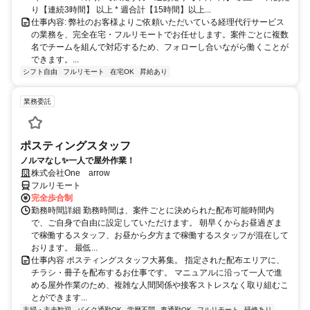
り【連続3時間】 以上 * 週合計【15時間】以上...
仕事内容: 弊社のお客様よりご依頼いただいている経理代行サービス
の業務を、完全在宅・フルリモートでお任せします。案件ごとに複数
名でチームを組んで対応するため、フォローし合いながら働くことが
できます。...
シフト自由
フルリモート
在宅OK
昇給あり
業務委託
ポスティングスタッフ
ノルマなし✨一人で屋外作業！
株式会社One arrow
フルリモート
完全歩合制
勤務時間詳細 勤務時間は、案件ごとに決められた配布可能時間内
で、ご自身で自由に設定していただけます。 朝早くからお昼過ぎま
で稼働するスタッフ、お昼から夕方まで稼働するスタッフが混在して
おります。 最低...
仕事内容 ポスティングスタッフ大募集。 指定された配布エリアに、
チラシ・冊子を配布するお仕事です。 マニュアルに沿って一人で進
める屋外作業のため、複雑な人間関係や接客ストレスなく取り組むこ
とができます...
主婦・主夫歓迎
バイク通勤OK
学歴不問
車通勤OK
フルリモート
研修あり