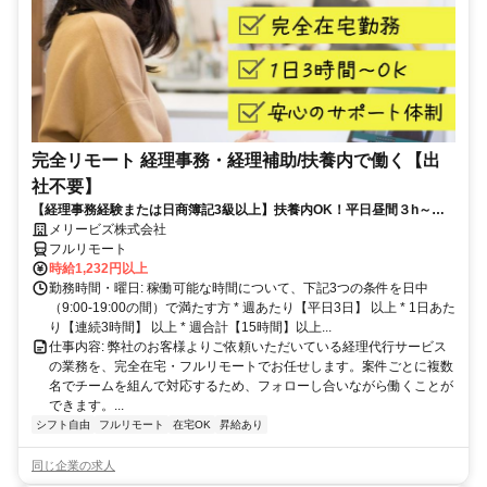
完全リモート 経理事務・経理補助/扶養内で働く【出
社不要】
【経理事務経験または日商簿記3級以上】扶養内OK！平日昼間３h～。
完全在宅で育児・介護中の方も大歓迎♪
メリービズ株式会社
フルリモート
時給1,232円以上
勤務時間・曜日: 稼働可能な時間について、下記3つの条件を日中
（9:00-19:00の間）で満たす方 * 週あたり【平日3日】 以上 * 1日あた
り【連続3時間】 以上 * 週合計【15時間】以上...
仕事内容: 弊社のお客様よりご依頼いただいている経理代行サービス
の業務を、完全在宅・フルリモートでお任せします。案件ごとに複数
名でチームを組んで対応するため、フォローし合いながら働くことが
できます。...
シフト自由
フルリモート
在宅OK
昇給あり
同じ企業の求人