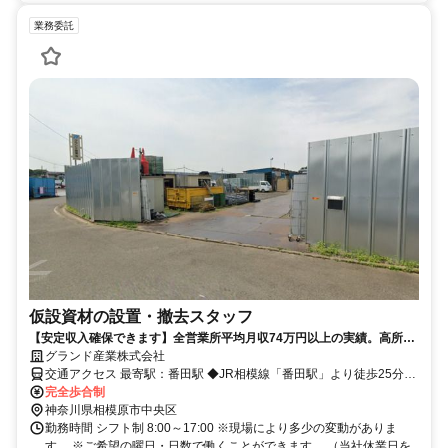
業務委託
仮設資材の設置・撤去スタッフ
【安定収入確保できます】全営業所平均月収74万円以上の実績。高所作
業なしの完全一人作業。3ヶ月間トラック無料レンタルあり。
グランド産業株式会社
交通アクセス 最寄駅：番田駅 ◆JR相模線「番田駅」より徒歩25分
完全歩合制
（車で9分） ◆マイカー通勤OK（無料駐車場あり）
神奈川県相模原市中央区
勤務時間 シフト制 8:00～17:00 ※現場により多少の変動がありま
す。 ※ご希望の曜日・日数で働くことができます。 （当社休業日を