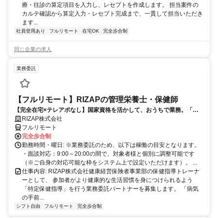
療・往診の算定項目を入力し、レセプトを作成します。 担当案件の
カルテ確認から算定入力・レセプト完成まで、一貫して担当いただき
ます...
社員登用あり
フルリモート
在宅OK
完全歩合制
同じ企業の求人
業務委託
【フルリモート】RIZAPの管理栄養士・保健師
【完全在宅×テレアポなし】国家資格を活かして、おうちで業務。「も
う一つの安心」を。主婦・Wワーカー活躍中！「平日の日中だけ」「夕
RIZAP株式会社
方以降の数時間だけ」など、生活リズムに合わせた時間調整が可能で
フルリモート
す。1件ごとの成果報酬型だから、頑張った分だけ手応えのある収入
完全歩合制
に。充実のサポート体制で、安心の在宅ワークを始めませんか？
勤務時間・曜日: ※業務委託のため、以下は稼働の目安となります。
・面談対応：9:00～20:00の間で、対象者様と個別に調整可能です
（※ご自身の対応可能な枠をシステム上で設定いただけます）。 ...
仕事内容: RIZAP株式会社健康経営保険者事業部の保健指導トレーナ
ーとして、 参加者がより健康的な生活習慣を身につけられるよう
「特定保健指導」を行う業務委託パートナーを募集します。 「病気
の手前...
シフト自由
フルリモート
完全歩合制