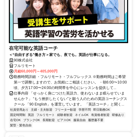
在宅可能な英語コーチ
＜“自由すぎる”働き方＞家でも、夜でも。英語が仕事になる。
90株式会社
フルリモート
月給60,000円～405,000円
勤務時間詳細 ・フルリモート・フルフレックス ※勤務時間はご希望
第一で調整しますので、お気軽にご相談ください。 ・朝6:00〜10:00
頃、夕方17:00〜24:00の時間帯を中心にレッスンを提供して...
仕事内容 「せっかく身につけた英語力、使わないまま眠らせていま
せんか？」 “もう挫折したくない”と願う人のための英語コーチングス
クール 「90 English」を運営しています。 「英語コーチ」と聞く...
社員登用あり
主婦・主夫歓迎
フリーター歓迎
学歴不問
即日勤務OK
固定時間制
英語
フルリモート
経験者歓迎
ネイルOK
有資格者歓迎
研修あり
在宅OK
ブランクOK
長期歓迎
ピアスOK
服装自由
履歴書不要
髪型・髪色自由