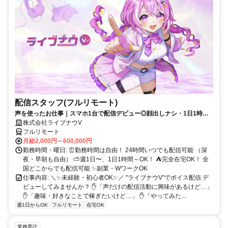
配信スタッフ(フルリモート)
声を使ったお仕事｜スマホ1台で配信デビュー◎顔出しナシ・1日1時間
～OK♪
株式会社ライブナウV
フルリモート
月給2,000円～600,000円
勤務時間・曜日: ⏰勤務時間は自由！ 24時間いつでも配信可能 （深
夜・早朝も自由） ⛅週1日〜、1日1時間～OK！ ⛺完全在宅OK！ 全
国どこからでも配信可能 ✨副業・WワークOK
仕事内容: ＼✨未経験・初心者OK✨／ "ライブナウV"でボイス配信 デ
ビューしてみませんか？ ✋「声だけの配信活動に興味があるけど…」
✋「趣味・好きなことで稼ぎたいけど…」 ✋「やってみた...
週1日からOK
フルリモート
在宅OK
業務委託