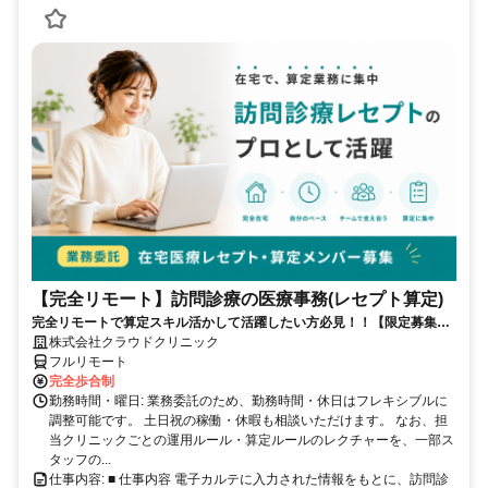
【完全リモート】訪問診療の医療事務(レセプト算定)
完全リモートで算定スキル活かして活躍したい方必見！！【限定募集】
完全リモート｜在宅医療レセプト算定（成果報酬型／業務委託）
株式会社クラウドクリニック
フルリモート
完全歩合制
勤務時間・曜日: 業務委託のため、勤務時間・休日はフレキシブルに
調整可能です。 土日祝の稼働・休暇も相談いただけます。 なお、担
当クリニックごとの運用ルール・算定ルールのレクチャーを、一部ス
タッフの...
仕事内容: ■ 仕事内容 電子カルテに入力された情報をもとに、訪問診