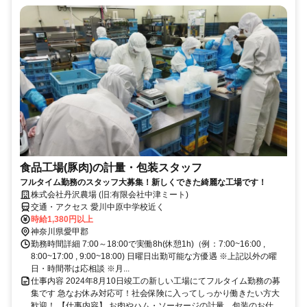
食品工場(豚肉)の計量・包装スタッフ
フルタイム勤務のスタッフ大募集！新しくできた綺麗な工場です！
株式会社丹沢農場 (旧:有限会社中津ミート)
交通・アクセス 愛川中原中学校近く
時給1,380円以上
神奈川県愛甲郡
勤務時間詳細 7:00～18:00で実働8h(休憩1h)（例：7:00~16:00 ,
8:00~17:00 , 9:00~18:00) 日曜日出勤可能な方優遇 ※上記以外の曜
日・時間帯は応相談 ※月...
仕事内容 2024年8月10日竣工の新しい工場にてフルタイム勤務の募
集です 急なお休み対応可！社会保険に入ってしっかり働きたい方大
歓迎！ 【仕事内容】 お肉やハム・ソーセージの計量、包装のお仕