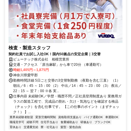
検査・製造スタッフ
契約社員でお試し入社OK！国内50拠点の安定企業｜3交替
ビューテック株式会社 相模営業所
交通・アクセス 「原当麻駅」から車で20分 （車通勤可）
時給1,405円～1,875円
神奈川県愛甲郡
勤務時間詳細 5日ごと交替の3交替制勤務 （夜勤を含む三直） （1）
朝出／6：45 ～ 15：00 （2） 中出／14：45 ～ 23：00 （3） 夜出／
22：15 ～ 翌 7：00 ※各 実...
仕事内容 未経験OK／学歴・職歴不問／正社員登用制度あり 業務用ガ
ラスの製造工程で、完成品の割れ・欠け・気泡などを確認する検品
（チェック）を含む仕事です。 【この仕事のポイント（まずチェッ
ク！） 】...
業界未経験者歓迎
変形労働時間制
資格取得支援あり
バイク通勤OK
車通勤OK
職場見学可
経験不問
住宅手当あり
食費補助あり
研修あり
ブランクOK
育休あり
交通費支給
寮・社宅あり
髪型・髪色自由