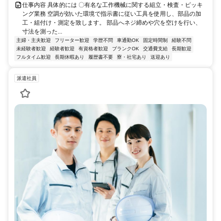
仕事内容 具体的には 〇有名な工作機械に関する組立・検査・ピッキ
ング業務 空調が効いた環境で指示書に従い工具を使用し、部品の加
工・組付け・測定を致します。 部品へネジ締めや穴を空けを行い、
寸法を測った...
主婦・主夫歓迎
フリーター歓迎
学歴不問
車通勤OK
固定時間制
経験不問
未経験者歓迎
経験者歓迎
有資格者歓迎
ブランクOK
交通費支給
長期歓迎
フルタイム歓迎
長期休暇あり
履歴書不要
寮・社宅あり
送迎あり
派遣社員