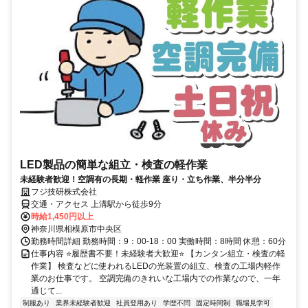
LED製品の簡単な組立・検査の軽作業
未経験者歓迎！空調有の長期・軽作業 座り・立ち作業、半分半分
フジ技研株式会社
交通・アクセス 上溝駅から徒歩9分
時給1,450円以上
神奈川県相模原市中央区
勤務時間詳細 勤務時間：9：00-18：00 実働時間：8時間 休憩：60分
仕事内容 ⭐履歴書不要！未経験者大歓迎⭐ 【カンタン組立・検査の軽
作業】 検査などに使われるLEDの光装置の組立、検査の工場内軽作
業のお仕事です。 空調完備のきれいな工場内での作業なので、一年
通じて...
制服あり
業界未経験者歓迎
社員登用あり
学歴不問
固定時間制
職場見学可