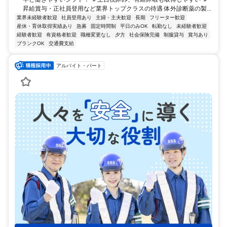
昇給賞与・正社員登用など業界トップクラスの待遇 体外診断薬の製...
業界未経験者歓迎
社員登用あり
主婦・主夫歓迎
長期
フリーター歓迎
産休・育休取得実績あり
急募
固定時間制
平日のみOK
転勤なし
未経験者歓迎
経験者歓迎
有資格者歓迎
職種変更なし
夕方
社会保険完備
制服貸与
賞与あり
ブランクOK
交通費支給
アルバイト・パート