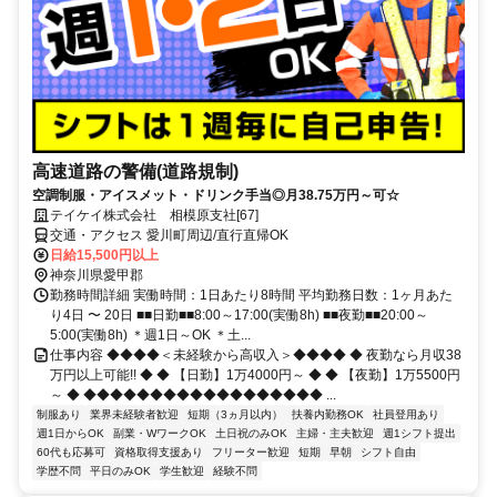
高速道路の警備(道路規制)
空調制服・アイスメット・ドリンク手当◎月38.75万円～可☆
テイケイ株式会社 相模原支社[67]
交通・アクセス 愛川町周辺/直行直帰OK
日給15,500円以上
神奈川県愛甲郡
勤務時間詳細 実働時間：1日あたり8時間 平均勤務日数：1ヶ月あた
り4日 〜 20日 ■■日勤■■8:00～17:00(実働8h) ■■夜勤■■20:00～
5:00(実働8h) ＊週1日～OK ＊土...
仕事内容 ◆◆◆◆＜未経験から高収入＞◆◆◆◆ ◆ 夜勤なら月収38
万円以上可能!! ◆ ◆ 【日勤】1万4000円～ ◆ ◆ 【夜勤】1万5500円
～ ◆ ◆◆◆◆◆◆◆◆◆◆◆◆◆◆◆◆◆◆ ...
制服あり
業界未経験者歓迎
短期（3ヵ月以内）
扶養内勤務OK
社員登用あり
週1日からOK
副業・WワークOK
土日祝のみOK
主婦・主夫歓迎
週1シフト提出
60代も応募可
資格取得支援あり
フリーター歓迎
短期
早朝
シフト自由
学歴不問
平日のみOK
学生歓迎
経験不問