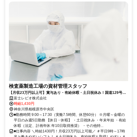
検査薬製造工場の資材管理スタッフ
【月収23万円以上可】賞与あり・有給休暇・土日祝休み！国道129号線:
上溝バイパス入口近く
富士レビオ株式会社
時給1,430円
神奈川県相模原市中央区
■勤務時間 9:00～17:30（実働7.5時間、休憩60分） ※月曜～金曜の
平日のみ週5日勤務 【休日・休暇】 ・土日祝休み ・年末年始 ・有給
休暇（法定、計画年休:年10日取得推奨） ・その他特...
■仕事内容 ＼時給1430円！月収23万円以上可能／ ＃平日9時～17時
半と働きやすいシフト！ ＃土日祝休み、有給休暇も取得しやすい ＃