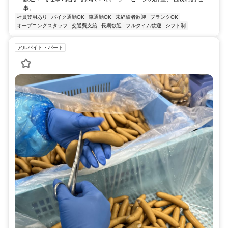
事。 ...
社員登用あり
バイク通勤OK
車通勤OK
未経験者歓迎
ブランクOK
オープニングスタッフ
交通費支給
長期歓迎
フルタイム歓迎
シフト制
アルバイト・パート