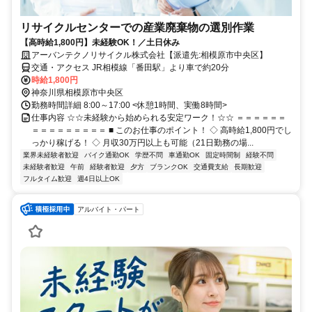
リサイクルセンターでの産業廃棄物の選別作業
【高時給1,800円】未経験OK！／土日休み
アーバンテクノリサイクル株式会社【派遣先:相模原市中央区】
交通・アクセス JR相模線「番田駅」より車で約20分
時給1,800円
神奈川県相模原市中央区
勤務時間詳細 8:00～17:00 <休憩1時間、実働8時間>
仕事内容 ☆☆未経験から始められる安定ワーク！☆☆ ＝＝＝＝＝＝
＝＝＝＝＝＝＝＝＝ ■ このお仕事のポイント！ ◇ 高時給1,800円でし
っかり稼げる！ ◇ 月収30万円以上も可能（21日勤務の場...
業界未経験者歓迎
バイク通勤OK
学歴不問
車通勤OK
固定時間制
経験不問
未経験者歓迎
午前
経験者歓迎
夕方
ブランクOK
交通費支給
長期歓迎
フルタイム歓迎
週4日以上OK
アルバイト・パート