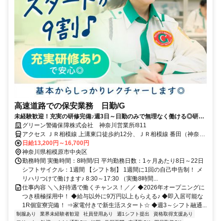
高速道路での保安業務 日勤/G
未経験歓迎！充実の研修完備♪週3日～日勤のみで無理なく働ける◎研修
中から日払い可能！
グリーン警備保障株式会社 神奈川営業所/811
アクセス ＪＲ相模線 上溝東口徒歩約12分、ＪＲ相模線 番田（神奈川
県）徒歩約12分、ＪＲ相模線 原当麻西口徒歩約39分 番田駅周辺の現
日給13,200円～16,700円
場★直行直帰OK★神奈川県内に現場多数
神奈川県相模原市中央区
勤務時間 実働時間：8時間/日 平均勤務日数：1ヶ月あたり8日～22日
シフトサイクル：1週間 【シフト制】 1週間に1回の自己申告制！ メ
リハリつけて働けます♪ 8:30～17:30 （実働8時間...
仕事内容 ＼＼好待遇で働くチャンス！／／ ◆2026年オープニングに
つき積極採用中！ ◆給与以外に9万円以上もらえる♪ ◆即入居可能な
1R個室寮完備！ ⇒家電付きで新生活スタート☆ ◆週3～シフト融通...
制服あり
業界未経験者歓迎
社員登用あり
週1シフト提出
資格取得支援あり