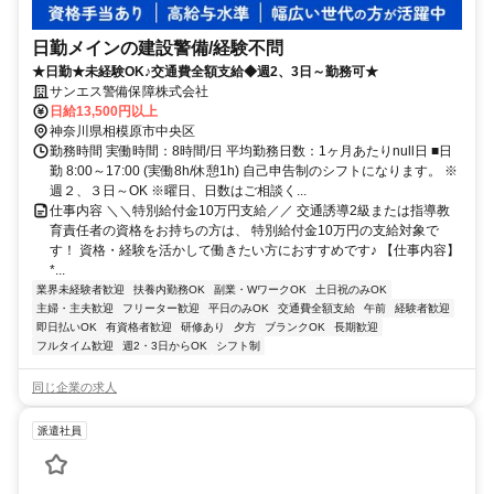
日勤メインの建設警備/経験不問
★日勤★未経験OK♪交通費全額支給◆週2、3日～勤務可★
サンエス警備保障株式会社
日給13,500円以上
神奈川県相模原市中央区
勤務時間 実働時間：8時間/日 平均勤務日数：1ヶ月あたりnull日 ■日
勤 8:00～17:00 (実働8h/休憩1h) 自己申告制のシフトになります。 ※
週２、３日～OK ※曜日、日数はご相談く...
仕事内容 ＼＼特別給付金10万円支給／／ 交通誘導2級または指導教
育責任者の資格をお持ちの方は、 特別給付金10万円の支給対象で
す！ 資格・経験を活かして働きたい方におすすめです♪ 【仕事内容】
*...
業界未経験者歓迎
扶養内勤務OK
副業・WワークOK
土日祝のみOK
主婦・主夫歓迎
フリーター歓迎
平日のみOK
交通費全額支給
午前
経験者歓迎
即日払いOK
有資格者歓迎
研修あり
夕方
ブランクOK
長期歓迎
フルタイム歓迎
週2・3日からOK
シフト制
同じ企業の求人
派遣社員