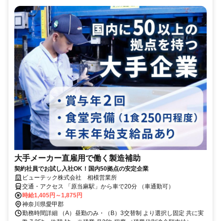
大手メーカー直雇用で働く製造補助
契約社員でお試し入社OK！国内50拠点の安定企業
ビューテック株式会社 相模営業所
交通・アクセス 「原当麻駅」から車で20分 （車通勤可）
時給1,405円～1,875円
神奈川県愛甲郡
勤務時間詳細 （A）昼勤のみ・（B）3交替制 より選択し固定 共に実