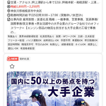
交通・アクセス JR上溝駅から車で12分 JR橋本駅・相模原駅・上溝駅
より無料送迎バスあり
時給1,800円～2,250円
神奈川県相模原市中央区
勤務時間詳細 平日5日間 8:00～17:00（実働8h／休憩1h）
仕事内容 雇用形態：派遣社員 職種：一般事務、営業事務、貿易事務/
国際事務/英文事務 ⭐男女活躍中の大手企業のグループ会社でのオフィ
スワーク⭐ 【エンジン部品の物流を担当する大手企業の工場で事務
の...
制服あり
業界未経験者歓迎
社員登用あり
副業・WワークOK
主婦・主夫歓迎
フリーター歓迎
バイク通勤OK
給料前払いOK
学歴不問
車通勤OK
即日勤務OK
固定時間制
職場見学可
平日のみOK
転勤なし
経験者歓迎
ネイルOK
残業なし
週払いOK
有資格者歓迎
契約社員