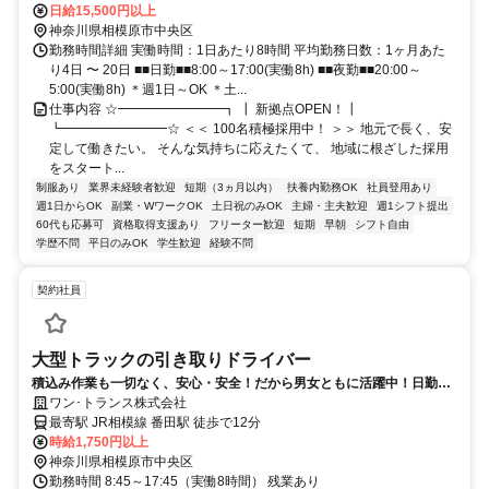
日給15,500円以上
神奈川県相模原市中央区
勤務時間詳細 実働時間：1日あたり8時間 平均勤務日数：1ヶ月あた
り4日 〜 20日 ■■日勤■■8:00～17:00(実働8h) ■■夜勤■■20:00～
5:00(実働8h) ＊週1日～OK ＊土...
仕事内容 ☆━━━━━━━━┓ ┃ 新拠点OPEN！┃
┗━━━━━━━━☆ ＜＜ 100名積極採用中！ ＞＞ 地元で長く、安
定して働きたい。 そんな気持ちに応えたくて、 地域に根ざした採用
をスタート...
制服あり
業界未経験者歓迎
短期（3ヵ月以内）
扶養内勤務OK
社員登用あり
週1日からOK
副業・WワークOK
土日祝のみOK
主婦・主夫歓迎
週1シフト提出
60代も応募可
資格取得支援あり
フリーター歓迎
短期
早朝
シフト自由
学歴不問
平日のみOK
学生歓迎
経験不問
契約社員
大型トラックの引き取りドライバー
積込み作業も一切なく、安心・安全！だから男女ともに活躍中！日勤の
み・年間休日120日以上
ワン･トランス株式会社
最寄駅 JR相模線 番田駅 徒歩で12分
時給1,750円以上
神奈川県相模原市中央区
勤務時間 8:45～17:45（実働8時間） 残業あり