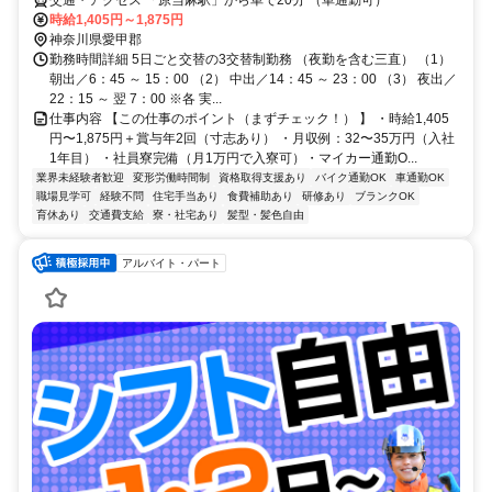
交通・アクセス 「原当麻駅」から車で20分 （車通勤可）
時給1,405円～1,875円
神奈川県愛甲郡
勤務時間詳細 5日ごと交替の3交替制勤務 （夜勤を含む三直） （1）
朝出／6：45 ～ 15：00 （2） 中出／14：45 ～ 23：00 （3） 夜出／
22：15 ～ 翌 7：00 ※各 実...
仕事内容 【この仕事のポイント（まずチェック！） 】 ・時給1,405
円〜1,875円＋賞与年2回（寸志あり） ・月収例：32〜35万円（入社
1年目） ・社員寮完備（月1万円で入寮可）・マイカー通勤O...
業界未経験者歓迎
変形労働時間制
資格取得支援あり
バイク通勤OK
車通勤OK
職場見学可
経験不問
住宅手当あり
食費補助あり
研修あり
ブランクOK
育休あり
交通費支給
寮・社宅あり
髪型・髪色自由
アルバイト・パート