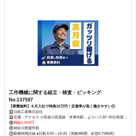
工作機械に関する組立・検査・ピッキング
No.137597
【寮費無料】８月入社で特典30万円！定着率が高く働きやすい◎
日総工産株式会社
交通・アクセス 小田急小田原線「本厚木駅」よりバス30~40分程度
★送迎あり 車通勤OK
時給1,400円
神奈川県愛甲郡
勤務時間詳細 ●日勤 8:00～16:45（実働8時間、休憩0.75時間）