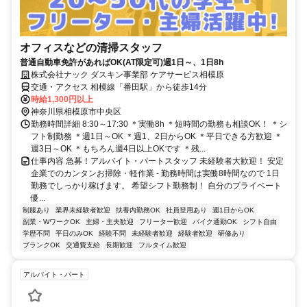
オフィスなどの清掃スタッフ
普通自動車免許があればOK(AT限定可)週1日～、1日8h
株式会社ナック ダスキン事業部 ケアサービス相模原
交通・アクセス 相模線「番田駅」から徒歩14分
時給1,300円以上
神奈川県相模原市中央区
勤務時間詳細 8:30～17:30 ＊実働8h ＊短時間の勤務も相談OK！ ＊シ
フト制勤務 ＊週1日～OK ＊週1、2日からOK ＊平日できる方歓迎 ＊
週3日～OK ＊もちろん週4日以上OKです ＊残...
仕事内容 急募！アルバイト・パートスタッフ 未経験者大歓迎！ 安定
企業でのカンタンお掃除・軽作業 - 勤務時間は実働8時間なので 1日
勤務でしっかり稼げます。 希望シフト勤務制！ 自分のプライベート
優...
制服あり
業界未経験者歓迎
扶養内勤務OK
社員登用あり
週1日からOK
副業・WワークOK
主婦・主夫歓迎
フリーター歓迎
バイク通勤OK
シフト自由
学歴不問
平日のみOK
経験不問
未経験者歓迎
経験者歓迎
研修あり
ブランクOK
交通費支給
長期歓迎
フルタイム歓迎
アルバイト・パート