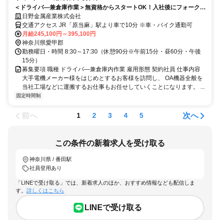
＜ドライバ―兼倉庫作業＞無資格からスタートOK！入社後にフォーク免
許取得可能◎正社員登用制度有
日野金属産業株式会社
交通アクセス JR「原当麻」駅より車で10分 ※車・バイク通勤可
月給245,100円～395,100円
神奈川県愛甲郡
勤務曜日・時間 8:30～17:30（休憩90分※午前15分・昼60分・午後
15分）
募集要項 職種 ドライバ―兼倉庫内作業 雇用形態 契約社員 仕事内容
大手電機メーカー様をはじめとするお客様を訪問し、 OA機器全般を
当社工場などに運搬するお仕事もお任せしていくことになります。 ...
固定時間制
前へ
次へ
1
2
3
4
5
この条件の新着求人を受け取る
神奈川県 / 番田駅
社員登用あり
「LINEで受け取る」では、新着求人のほか、おすすめ情報なども配信しま
す。
詳しくはこちら
LINEで受け取る