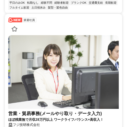
平日のみOK
転勤なし
経験不問
経験者歓迎
ブランクOK
交通費支給
長期歓迎
フルタイム歓迎
土日祝休み
髪型・髪色自由
派遣社員
営業・貿易事務(メールやり取り・データ入力)
ほぼ残業無で月収28万円以上 ワークライフバランス+高収入！
フジ技研株式会社