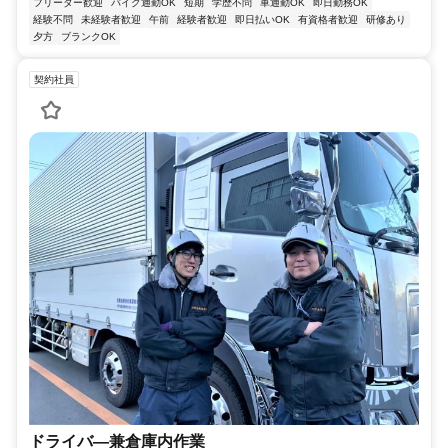
フリーター歓迎
バイク通勤OK
短期
学歴不問
車通勤OK
即日勤務OK
経験不問
未経験者歓迎
午前
経験者歓迎
即日払いOK
有資格者歓迎
研修あり
夕方
ブランクOK
契約社員
ドライバ―兼倉庫内作業