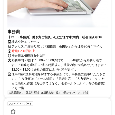
事務職
【パート事務員】働き方ご相談いただけます/扶養内、社会保険内OKで
す
株式会社エスアール
アクセス: * 最寄り駅：JR相模線「番田駅」から徒歩20分 * マイカ
ー、バイク、自転車通勤可能です。
時給1,230円以上
神奈川県相模原市中央区
勤務時間・曜日: * 8:00～16:00の間で、一日4時間から勤務可能で
す。 * 勤務も週4日～/週20時間以内、扶養内等ご相談いただけます *
12:00～13:00は会社の規定により休憩が必ず...
仕事内容: 燃料電池を解体する事業所にて、事務職に従事いただきま
す。 主な仕事は「メール対応」「電話対応」「入力業務」です。た
まに簡単な作業（力仕事ではなく、段ボールをつぶす、等の軽作業）
にもご協...
社員登用あり
固定時間制
交通費支給
週2・3日からOK
シフト制
アルバイト・パート