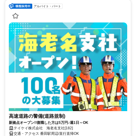
アルバイト・パート
高速道路の警備(道路規制)
新拠点オープン!!復職した方は5万円♪週1日～OK
テイケイ株式会社 海老名支社[182]
交通・アクセス 番田駅周辺/直行直帰OK