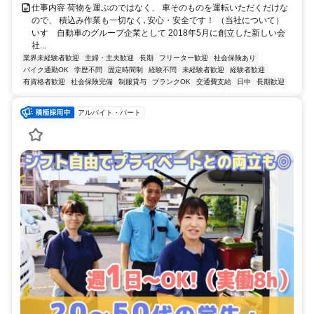
仕事内容 荷物を運ぶのではなく、 車そのものを運転いただくだけな
ので、 積込み作業も一切なく､安心・安全です！ （当社について）
いすゞ自動車のグループ企業として 2018年5月に創立した新しい会
社...
業界未経験者歓迎
主婦・主夫歓迎
長期
フリーター歓迎
社会保険あり
バイク通勤OK
学歴不問
固定時間制
経験不問
未経験者歓迎
経験者歓迎
有資格者歓迎
社会保険完備
制服貸与
ブランクOK
交通費支給
日中
長期歓迎
アルバイト・パート