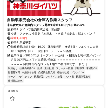
自動車販売会社の倉庫内作業スタッフ
未経験歓迎の倉庫内スタッフ募集✨時給1300円✨日勤のみ✨
神奈川ダイハツ販売株式会社 部品部
交通・アクセス 小田急「本厚木」・各線「海老名」駅よりバス「局
前」付近 ◎車通勤OK
時給1,300円
神奈川県愛甲郡
勤務時間詳細 8:00～16:00（休憩1時間） ★週5日・フルタイム大歓
迎！ 週休2日制（土日祝日ローテーション勤務）
仕事内容 ✅2026年1月オープン！ ✅仕分け・梱包など軽作業メイン ✅
月収20万円以上可 ✅車通勤相談OK ＝＝＝＝＝＝＝＝＝＝＝＝＝＝＝
＝＝＝＝ 自動車部品を扱う新工場での軽作業です。 仕分け・...
制服あり
扶養内勤務OK
主婦・主夫歓迎
フリーター歓迎
学歴不問
車通勤OK
職場見学可
未経験者歓迎
交通費全額支給
経験者歓迎
ブランクOK
オープニングスタッフ
長期歓迎
フルタイム歓迎
シフト制
長期休暇あり
週4日以上OK
派遣社員