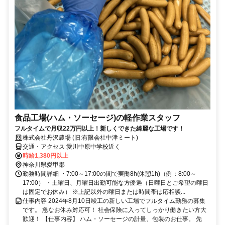
食品工場(ハム・ソーセージ)の軽作業スタッフ
フルタイムで月収22万円以上！新しくできた綺麗な工場です！
株式会社丹沢農場 (旧:有限会社中津ミート)
交通・アクセス 愛川中原中学校近く
時給1,380円以上
神奈川県愛甲郡
勤務時間詳細 ・7:00～17:00の間で実働8h(休憩1h)（例：8:00～
17:00） ・土曜日、月曜日出勤可能な方優遇（日曜日とご希望の曜日
は固定でお休み） ※上記以外の曜日または時間帯は応相談...
仕事内容 2024年8月10日竣工の新しい工場でフルタイム勤務の募集
です。 急なお休み対応可！ 社会保険に入ってしっかり働きたい方大
歓迎！ 【仕事内容】 ハム・ソーセージの計量、包装のお仕事。 先