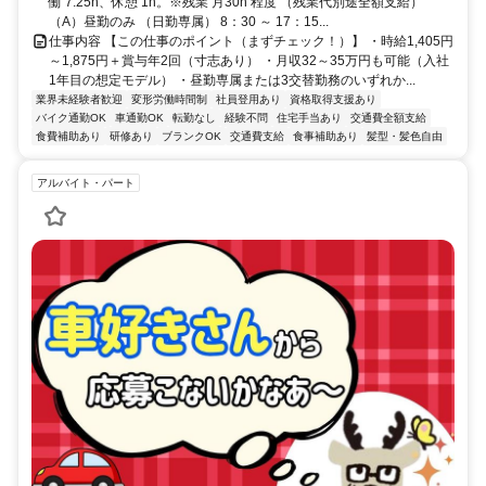
働 7.25h、休憩 1h。※残業 月30h 程度 （残業代別途全額支給）
（A）昼勤のみ （日勤専属） 8：30 ～ 17：15...
仕事内容 【この仕事のポイント（まずチェック！）】 ・時給1,405円
～1,875円＋賞与年2回（寸志あり） ・月収32～35万円も可能（入社
1年目の想定モデル） ・昼勤専属または3交替勤務のいずれか...
業界未経験者歓迎
変形労働時間制
社員登用あり
資格取得支援あり
バイク通勤OK
車通勤OK
転勤なし
経験不問
住宅手当あり
交通費全額支給
食費補助あり
研修あり
ブランクOK
交通費支給
食事補助あり
髪型・髪色自由
アルバイト・パート