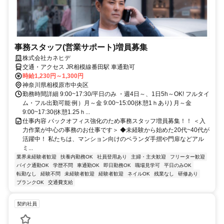
事務スタッフ(営業サポート)増員募集
株式会社カネヒデ
交通・アクセス JR相模線番田駅 車通勤可
時給1,230円～1,300円
神奈川県相模原市中央区
勤務時間詳細 9:00~17:30/平日のみ ・週4日～、1日5h～OK! フルタイ
ム・フル出勤可能 例）月～金 9:00~15:00(休憩1ｈあり) 月～金
9:00~17:30(休憩1.25ｈ...
仕事内容 バックオフィス強化のため事務スタッフ増員募集！！ ＜入
力作業が中心の事務のお仕事です＞ ◆未経験から始めた20代~40代が
活躍中！ 私たちは、マンション向けのベランダ手摺や門扉などアル
ミ...
業界未経験者歓迎
扶養内勤務OK
社員登用あり
主婦・主夫歓迎
フリーター歓迎
バイク通勤OK
学歴不問
車通勤OK
即日勤務OK
職場見学可
平日のみOK
転勤なし
経験不問
未経験者歓迎
経験者歓迎
ネイルOK
残業なし
研修あり
ブランクOK
交通費支給
契約社員