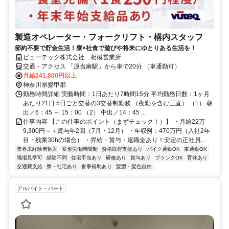
製造オペレーター・フォークリフト・構内スタッフ
節約不要で貯金生活！寮×社食で遊びや将来にゆとりある生活を！
ビューテック株式会社 相模営業所
交通・アクセス 「原当麻駅」から車で20分 （車通勤可）
月給241,800円以上
神奈川県愛甲郡
勤務時間詳細 実働時間：1日あたり7時間15分 平均勤務日数：1ヶ月
あたり21日 5日ごと交替の3交替制勤務 （夜勤を含む三直） （1） 朝
出／6：45 ～ 15：00 （2） 中出／14：45 ...
仕事内容 【この仕事のポイント（まずチェック！）】 ・月給22万
9,300円～＋賞与年2回（7月・12月） ・年収例：470万円（入社2年
目・残業30hの場合） ・昇給・賞与・退職金あり！安定の正社員...
業界未経験者歓迎
変形労働時間制
資格取得支援あり
バイク通勤OK
車通勤OK
職場見学可
経験不問
住宅手当あり
研修あり
賞与あり
ブランクOK
育休あり
交通費支給
寮・社宅あり
食事補助あり
髪型・髪色自由
アルバイト・パート