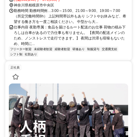
神奈川県相模原市中央区
勤務時間 勤務時間例…3:00～15:00、21:00～9:00、19:00～7:00
（所定労働時間8h） 上記時間帯以外もあり シフトやお休みなど、希
望する働き方を一度ご相談ください。 中型から大...
仕事内容 夜勤専属：食品を届けるルート配送のお仕事 荷物の積み下
ろしは台車があるので力仕事も有りません。 【夜間の配送メインの
ため、ノンストレスで走行できます。】 夜間は渋滞も喧噪もないた
め、時間に...
フリーター歓迎
未経験者歓迎
経験者歓迎
研修あり
制服貸与
交通費支給
シフト制
社割あり
正社員