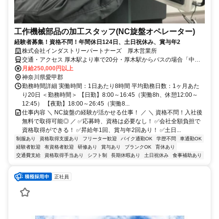
工作機械部品の加工スタッフ(NC旋盤オペレーター)
経験者募集！資格不問！年間休日124日、土日祝休み、賞与年2
株式会社インダストリーパートナーズ 厚木営業所
交通・アクセス 厚木駅より車で20分・厚木駅からバスの場合「中三
丁目駅」から徒歩3分／車・バイク・自転車通勤OK／無料駐車場あり
月給250,000円以上
神奈川県愛甲郡
勤務時間詳細 実働時間：1日あたり8時間 平均勤務日数：1ヶ月あた
り20日 ＜勤務時間＞ 【日勤】8:00～16:45（実働8h、休憩12:00～
12:45） 【夜勤】18:00～26:45（実働8...
仕事内容 ＼ NC旋盤の経験が活かせる仕事！ ／ ＼ 資格不問！入社後
無料で取得可能◎ ／ ✅応募時、資格は必要なし！ ✅会社全額負担で
資格取得ができる！ ✅昇給年1回、賞与年2回あり！ ✅土日...
制服あり
資格取得支援あり
フリーター歓迎
バイク通勤OK
学歴不問
車通勤OK
経験者歓迎
有資格者歓迎
研修あり
賞与あり
ブランクOK
育休あり
交通費支給
資格取得手当あり
シフト制
長期休暇あり
土日祝休み
食事補助あり
正社員