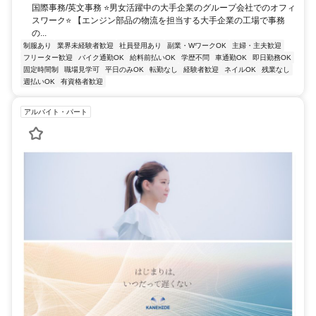
国際事務/英文事務 ⭐男女活躍中の大手企業のグループ会社でのオフィ
スワーク⭐ 【エンジン部品の物流を担当する大手企業の工場で事務
の...
制服あり
業界未経験者歓迎
社員登用あり
副業・WワークOK
主婦・主夫歓迎
フリーター歓迎
バイク通勤OK
給料前払いOK
学歴不問
車通勤OK
即日勤務OK
固定時間制
職場見学可
平日のみOK
転勤なし
経験者歓迎
ネイルOK
残業なし
週払いOK
有資格者歓迎
アルバイト・パート