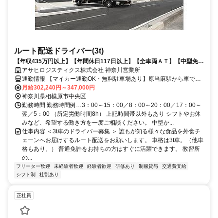
ルート配送ドライバー(3t)
【年収435万円以上】【年間休日117日以上】【全車両ＡＴ】【中型免許
取得支援制度あり】など多くの人が働きやすい環境を整えています
アサヒロジスティクス株式会社 神奈川営業所
通勤情報 【マイカー通勤OK・無料駐車場あり】原当麻駅から車で8
分、上溝駅から車で15分、相模大野駅から車で35分
月給302,240円～347,000円
神奈川県相模原市中央区
勤務時間 勤務時間例…3：00～15：00／8：00～20：00／17：00～
翌／5：00 （所定労働時間8h） 上記時間帯以外もあり シフトやお休
みなど、希望する働き方を一度ご相談ください。 中型か...
仕事内容 ＜3t車のドライバー募集 ＞ 誰もが知る様々な食品を外食チ
ェーンへお届けするルート配送をお願いします。 車格は3t車。（他車
格もあり。） 普通免許をお持ちの方はすぐに活躍できます。 教習所
の...
フリーター歓迎
未経験者歓迎
経験者歓迎
研修あり
制服貸与
交通費支給
シフト制
社割あり
正社員