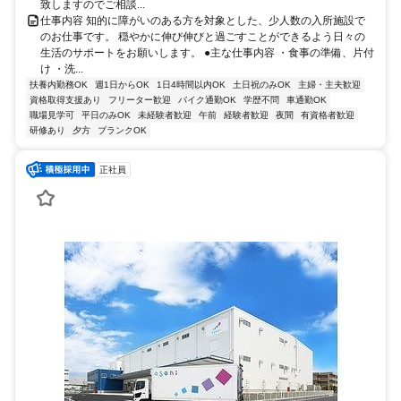
致しますのでご相談...
仕事内容 知的に障がいのある方を対象とした、少人数の入所施設で
のお仕事です。 穏やかに伸び伸びと過ごすことができるよう日々の
生活のサポートをお願いします。 ●主な仕事内容 ・食事の準備、片付
け ・洗...
扶養内勤務OK
週1日からOK
1日4時間以内OK
土日祝のみOK
主婦・主夫歓迎
資格取得支援あり
フリーター歓迎
バイク通勤OK
学歴不問
車通勤OK
職場見学可
平日のみOK
未経験者歓迎
午前
経験者歓迎
夜間
有資格者歓迎
研修あり
夕方
ブランクOK
正社員