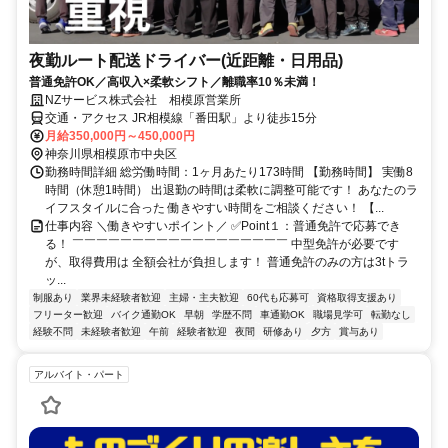
夜勤ルート配送ドライバー(近距離・日用品)
普通免許OK／高収入×柔軟シフト／離職率10％未満！
NZサービス株式会社 相模原営業所
交通・アクセス JR相模線「番田駅」より徒歩15分
月給350,000円～450,000円
神奈川県相模原市中央区
勤務時間詳細 総労働時間：1ヶ月あたり173時間 【勤務時間】 実働8
時間（休憩1時間） 出退勤の時間は柔軟に調整可能です！ あなたのラ
イフスタイルに合った 働きやすい時間をご相談ください！ 【...
仕事内容 ＼働きやすいポイント／ ✅Point１：普通免許で応募でき
る！ ￣￣￣￣￣￣￣￣￣￣￣￣￣￣￣￣￣￣ 中型免許が必要です
が、取得費用は 全額会社が負担します！ 普通免許のみの方は3tトラ
ッ...
制服あり
業界未経験者歓迎
主婦・主夫歓迎
60代も応募可
資格取得支援あり
フリーター歓迎
バイク通勤OK
早朝
学歴不問
車通勤OK
職場見学可
転勤なし
経験不問
未経験者歓迎
午前
経験者歓迎
夜間
研修あり
夕方
賞与あり
アルバイト・パート