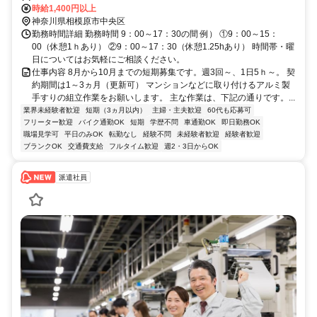
時給1,400円以上
神奈川県相模原市中央区
勤務時間詳細 勤務時間 9：00～17：30の間 例） ①9：00～15：
00（休憩1ｈあり） ②9：00～17：30（休憩1.25hあり） 時間帯・曜
日についてはお気軽にご相談ください。
仕事内容 8月から10月までの短期募集です。週3回～、1日5ｈ～。 契
約期間は1～3ヵ月（更新可） マンションなどに取り付けるアルミ製
手すりの組立作業をお願いします。 主な作業は、下記の通りです。...
業界未経験者歓迎
短期（3ヵ月以内）
主婦・主夫歓迎
60代も応募可
フリーター歓迎
バイク通勤OK
短期
学歴不問
車通勤OK
即日勤務OK
職場見学可
平日のみOK
転勤なし
経験不問
未経験者歓迎
経験者歓迎
ブランクOK
交通費支給
フルタイム歓迎
週2・3日からOK
派遣社員