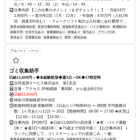
出／6：45 ～ 15：00 （2） 中出／14：45 ...
仕事内容 【この仕事のポイント（まずチェック！）】 ・月給24万
1,800円～＋賞与年2回（7月・12月） ・年収例：470万円（入社2年
目・残業30h含む） ・フォークリフト免許は入社後に会社費用で...
業界未経験者歓迎
変形労働時間制
資格取得支援あり
バイク通勤OK
車通勤OK
経験不問
住宅手当あり
食費補助あり
研修あり
賞与あり
ブランクOK
育休あり
交通費支給
食事補助あり
髪型・髪色自由
アルバイト・パート
ゴミ収集助手
日給11,600円～◆未経験歓迎◆週3日～OK◆17時定時
合同資源サービス株式会社 第1支店
交通・アクセス JR相模線「番田駅」から徒歩約15分
日給11,600円
神奈川県相模原市中央区
勤務時間詳細 実働時間：1日あたり7時間40分 〜 8時間 平均勤務日
数：1ヶ月あたり12日 〜 20日 【勤務時間】 08:00 〜 17:00 ★休憩は
【12:00～13:10】 【10:00～...
仕事内容 【POINT】 ★日給11,600円の高待遇！ ★車・バイク通勤
OK！ ★週3日〜相談OK！ ★75歳まで現役可能！ 【お仕事内容】 ト
ラックに同乗して、ゴミステーションでの資源ごみ・一般...
業界未経験者歓迎
副業・WワークOK
資格取得支援あり
フリーター歓迎