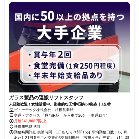
ガラス製品の運搬リフトスタッフ
未経験歓迎！女性活躍中。衛生的な工場×国内50拠点｜3交替
ビューテック株式会社 相模営業所
交通・アクセス 「原当麻駅」から車で20分 （車通勤可）
月給241,800円以上
神奈川県愛甲郡
勤務時間詳細 実働時間：1日あたり7時間15分 平均勤務日数：1ヶ月
あたり21日 5日ごと交替の3交替制勤務 （夜勤を含む三直） （1） 朝