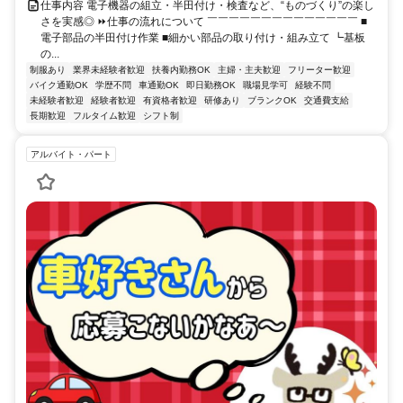
仕事内容 電子機器の組立・半田付け・検査など、“ものづくり”の楽し
さを実感◎ ⏩仕事の流れについて ￣￣￣￣￣￣￣￣￣￣￣￣￣￣ ■
電子部品の半田付け作業 ■細かい部品の取り付け・組み立て ┗基板
の...
制服あり
業界未経験者歓迎
扶養内勤務OK
主婦・主夫歓迎
フリーター歓迎
バイク通勤OK
学歴不問
車通勤OK
即日勤務OK
職場見学可
経験不問
未経験者歓迎
経験者歓迎
有資格者歓迎
研修あり
ブランクOK
交通費支給
長期歓迎
フルタイム歓迎
シフト制
アルバイト・パート