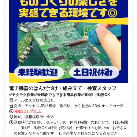
電子機器のはんだづけ・組み立て・検査スタッフ
✅モクモク作業✅未経験でもできる簡単作業✅週4日～勤務OK
アールエスプロ株式会社
交通・アクセス JR相模線「番田駅」から徒歩約13分 ★マイカー通勤
可（駐車場完備）
時給1,225円以上
神奈川県相模原市中央区
勤務時間詳細 ⏰8：30～17：30（休憩1時間）のあいだで、1日6時間
～、週4日～勤務OK ⭐時間は応相談！仕事帰りのお買い物、お子さん
のお迎えなども可能です！ 仕事の事など何か気になる点がござ...