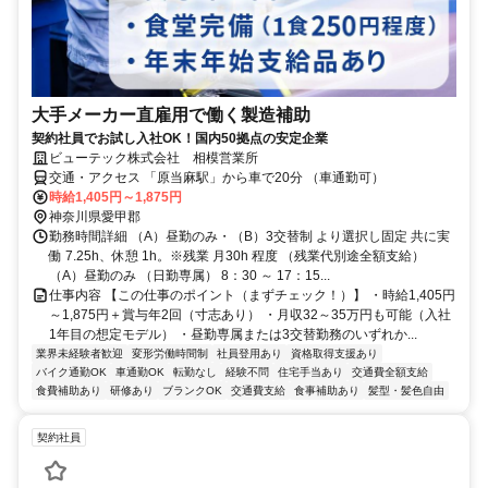
大手メーカー直雇用で働く製造補助
契約社員でお試し入社OK！国内50拠点の安定企業
ビューテック株式会社 相模営業所
交通・アクセス 「原当麻駅」から車で20分 （車通勤可）
時給1,405円～1,875円
神奈川県愛甲郡
勤務時間詳細 （A）昼勤のみ・（B）3交替制 より選択し固定 共に実
働 7.25h、休憩 1h。※残業 月30h 程度 （残業代別途全額支給）
（A）昼勤のみ （日勤専属） 8：30 ～ 17：15...
仕事内容 【この仕事のポイント（まずチェック！）】 ・時給1,405円
～1,875円＋賞与年2回（寸志あり） ・月収32～35万円も可能（入社
1年目の想定モデル） ・昼勤専属または3交替勤務のいずれか...
業界未経験者歓迎
変形労働時間制
社員登用あり
資格取得支援あり
バイク通勤OK
車通勤OK
転勤なし
経験不問
住宅手当あり
交通費全額支給
食費補助あり
研修あり
ブランクOK
交通費支給
食事補助あり
髪型・髪色自由
契約社員