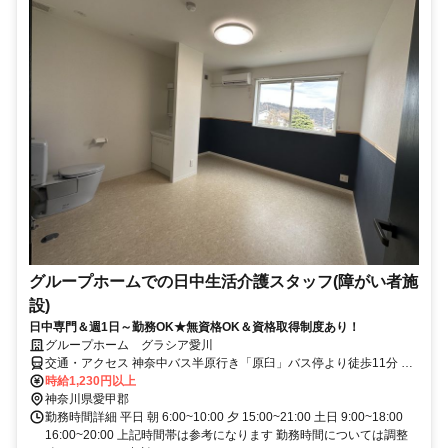
グループホームでの日中生活介護スタッフ(障がい者施
設)
日中専門＆週1日～勤務OK★無資格OK＆資格取得制度あり！
グループホーム グラシア愛川
交通・アクセス 神奈中バス半原行き「原臼」バス停より徒歩11分 ※
車通勤可能
時給1,230円以上
神奈川県愛甲郡
勤務時間詳細 平日 朝 6:00~10:00 夕 15:00~21:00 土日 9:00~18:00
16:00~20:00 上記時間帯は参考になります 勤務時間については調整