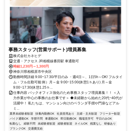
事務スタッフ(営業サポート)増員募集
株式会社カネヒデ
交通・アクセス JR相模線番田駅 車通勤可
時給1,230円～1,300円
神奈川県相模原市中央区
勤務時間詳細 9:00~17:30/平日のみ ・週4日～、1日5h～OK! フルタイ
ム・フル出勤可能 例）月～金 9:00~15:00(休憩1ｈあり) 月～金
9:00~17:30(休憩1.25ｈ...
仕事内容 バックオフィス強化のため事務スタッフ増員募集！！ ＜入
力作業が中心の事務のお仕事です＞ ◆未経験から始めた20代~40代が
活躍中！ 私たちは、マンション向けのベランダ手摺や門扉などアル
ミ...
業界未経験者歓迎
扶養内勤務OK
社員登用あり
主婦・主夫歓迎
フリーター歓迎
バイク通勤OK
学歴不問
車通勤OK
即日勤務OK
職場見学可
平日のみOK
転勤なし
経験不問
未経験者歓迎
経験者歓迎
ネイルOK
残業なし
研修あり
ブランクOK
交通費支給