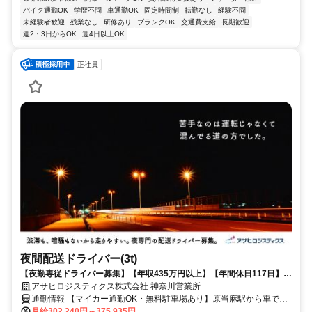
バイク通勤OK
学歴不問
車通勤OK
固定時間制
転勤なし
経験不問
未経験者歓迎
残業なし
研修あり
ブランクOK
交通費支給
長期歓迎
週2・3日からOK
週4日以上OK
正社員
夜間配送ドライバー(3t)
【夜勤専従ドライバー募集】【年収435万円以上】【年間休日117日】
【全車両ＡT車】【普通免許があればOK】など多くの人が働きやすい環
アサヒロジスティクス株式会社 神奈川営業所
境を整えています
通勤情報 【マイカー通勤OK・無料駐車場あり】原当麻駅から車で8
分、上溝駅から車で15分、相模大野駅から車で35分
月給302,240円～375,935円