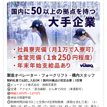
製造オペレーター・フォークリフト・構内スタッフ
契約社員でお試し入社OK！国内50拠点の安定企業｜3交替
ビューテック株式会社 相模営業所
交通・アクセス 「原当麻駅」から車で20分 （車通勤可）
時給1,405円～1,875円
神奈川県愛甲郡
勤務時間詳細 5日ごと交替の3交替制勤務 （夜勤を含む三直） （1）
朝出／6：45 ～ 15：00 （2） 中出／14：45 ～ 23：00 （3） 夜出／