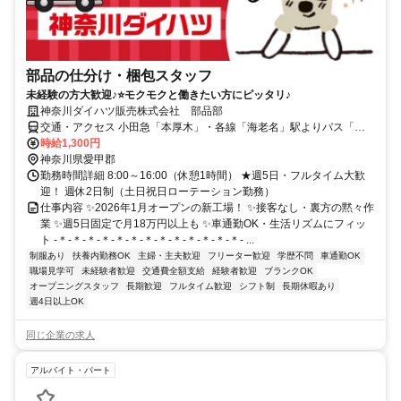
部品の仕分け・梱包スタッフ
未経験の方大歓迎♪⭐モクモクと働きたい方にピッタリ♪
神奈川ダイハツ販売株式会社 部品部
交通・アクセス 小田急「本厚木」・各線「海老名」駅よりバス「局
前」付近 ◎車通勤OK
時給1,300円
神奈川県愛甲郡
勤務時間詳細 8:00～16:00（休憩1時間） ★週5日・フルタイム大歓
迎！ 週休2日制（土日祝日ローテーション勤務）
仕事内容 ✨2026年1月オープンの新工場！ ✨接客なし・裏方の黙々作
業 ✨週5日固定で月18万円以上も ✨車通勤OK・生活リズムにフィッ
ト -＊-＊-＊-＊-＊-＊-＊-＊-＊-＊-＊-＊-＊- ...
制服あり
扶養内勤務OK
主婦・主夫歓迎
フリーター歓迎
学歴不問
車通勤OK
職場見学可
未経験者歓迎
交通費全額支給
経験者歓迎
ブランクOK
オープニングスタッフ
長期歓迎
フルタイム歓迎
シフト制
長期休暇あり
週4日以上OK
同じ企業の求人
アルバイト・パート