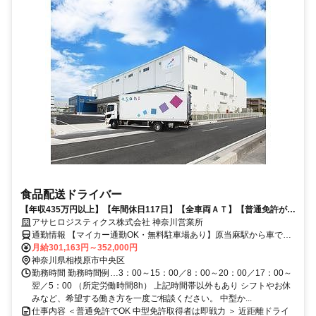
食品配送ドライバー
【年収435万円以上】【年間休日117日】【全車両ＡＴ】【普通免許があ
ればOK】など多くの人が働きやすい環境を整えています
アサヒロジスティクス株式会社 神奈川営業所
通勤情報 【マイカー通勤OK・無料駐車場あり】原当麻駅から車で8
分、上溝駅から車で15分、相模大野駅から車で35分
月給301,163円～352,000円
神奈川県相模原市中央区
勤務時間 勤務時間例…3：00～15：00／8：00～20：00／17：00～
翌／5：00 （所定労働時間8h） 上記時間帯以外もあり シフトやお休
みなど、希望する働き方を一度ご相談ください。 中型か...
仕事内容 ＜普通免許でOK 中型免許取得者は即戦力 ＞ 近距離ドライ