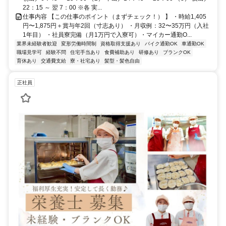
22：15 ～ 翌 7：00 ※各 実...
仕事内容 【この仕事のポイント（まずチェック！） 】 ・時給1,405
円〜1,875円＋賞与年2回（寸志あり） ・月収例：32〜35万円（入社
1年目） ・社員寮完備（月1万円で入寮可）・マイカー通勤O...
業界未経験者歓迎
変形労働時間制
資格取得支援あり
バイク通勤OK
車通勤OK
職場見学可
経験不問
住宅手当あり
食費補助あり
研修あり
ブランクOK
育休あり
交通費支給
寮・社宅あり
髪型・髪色自由
正社員