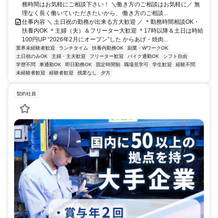
務時間はお気軽にご相談下さい！ ＼働き方のご相談はお気軽に／ 無
理なく長く働いていただきたいから、 働き方のご相談...
仕事内容 ＼ 土日祝の勤務が出来る方大歓迎 ／ ＊勤務時間相談OK・
扶養内OK ＊主婦（夫）＆フリーター大歓迎 ＊17時以降＆土日は時給
100円UP “2026年2月にオープン”した からあげ・焼肉...
業界未経験者歓迎
ランチタイム
扶養内勤務OK
副業・WワークOK
土日祝のみOK
主婦・主夫歓迎
フリーター歓迎
バイク通勤OK
シフト自由
学歴不問
車通勤OK
即日勤務OK
固定時間制
職場見学可
学生歓迎
経験不問
未経験者歓迎
経験者歓迎
残業なし
夕方
契約社員