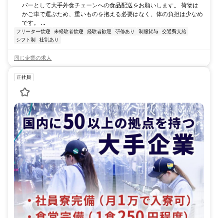
バーとして大手外食チェーンへの食品配送をお願いします。 荷物は
かご車で運ぶため、重いものを抱える必要はなく、体の負担は少なめ
です。 ...
フリーター歓迎
未経験者歓迎
経験者歓迎
研修あり
制服貸与
交通費支給
シフト制
社割あり
同じ企業の求人
正社員