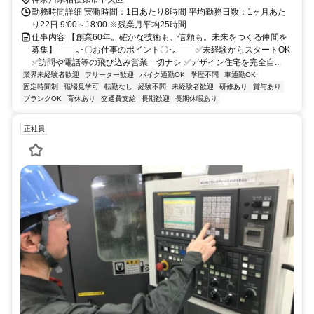
勤務時間詳細 実働時間：1日あたり8時間 平均勤務日数：1ヶ月あた
り22日 9:00～18:00 ※残業月平均25時間
仕事内容 【創業60年。確かな技術も、信頼も。未来をつくる仲間を
募集】 ――｡･〇お仕事のポイント〇･｡―― ✅未経験からスタートOK
✅訪問や電話等の飛び込み営業一切ナシ ✅デザイン住宅を完全自...
業界未経験者歓迎
フリーター歓迎
バイク通勤OK
学歴不問
車通勤OK
固定時間制
職場見学可
転勤なし
経験不問
未経験者歓迎
研修あり
賞与あり
ブランクOK
育休あり
交通費支給
長期歓迎
長期休暇あり
正社員