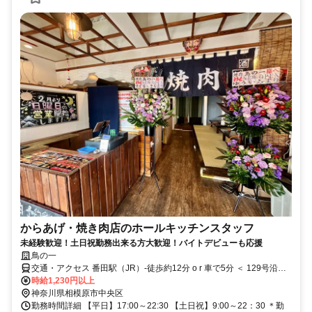
からあげ・焼き肉店のホールキッチンスタッフ
未経験歓迎！土日祝勤務出来る方大歓迎！バイトデビューも応援
鳥の一
交通・アクセス 番田駅（JR）-徒歩約12分 o r 車で5分 ＜ 129号沿い
｜車・バイク通勤OK！ ＞
時給1,230円以上
神奈川県相模原市中央区
勤務時間詳細 【平日】17:00～22:30 【土日祝】9:00～22：30 ＊勤