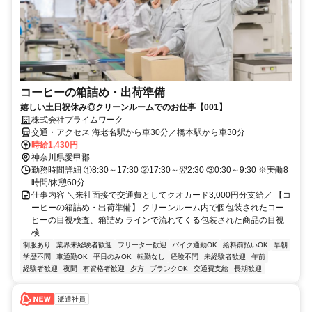
コーヒーの箱詰め・出荷準備
嬉しい土日祝休み◎クリーンルームでのお仕事【001】
株式会社プライムワーク
交通・アクセス 海老名駅から車30分／橋本駅から車30分
時給1,430円
神奈川県愛甲郡
勤務時間詳細 ①8:30～17:30 ②17:30～翌2:30 ③0:30～9:30 ※実働8
時間/休憩60分
仕事内容 ＼来社面接で交通費としてクオカード3,000円分支給／ 【コ
ーヒーの箱詰め・出荷準備】 クリーンルーム内で個包装されたコー
ヒーの目視検査、箱詰め ラインで流れてくる包装された商品の目視
検...
制服あり
業界未経験者歓迎
フリーター歓迎
バイク通勤OK
給料前払いOK
早朝
学歴不問
車通勤OK
平日のみOK
転勤なし
経験不問
未経験者歓迎
午前
経験者歓迎
夜間
有資格者歓迎
夕方
ブランクOK
交通費支給
長期歓迎
派遣社員