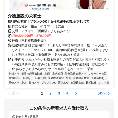
介護施設の栄養士
福利厚生充実！ブランクOK！女性活躍中の職場です♪(07)
株式会社安田物産 (07)723田名光生
交通・アクセス 「番田駅」より徒歩21分
月給220,000円～270,000円
神奈川県相模原市中央区
勤務時間詳細 実働時間：1日あたり8時間 平均勤務日数：1ヶ月あた
り21日 〜 22日 9:00～18:00 （実働8時間/休憩1時間） ✅残業ほぼな
し！定時退社OK ✅時短勤務・急なお休みも柔軟...
仕事内容 ✨あたたかい社風＆家庭との両立を実現✨ 育児と両立しやす
い時短勤務や 急な休みにも柔軟対応♪ 【仕事内容詳細】 ◎献立の作
成 あらかじめ決められた サイクル献立をベースに、 栄養...
制服あり
業界未経験者歓迎
主婦・主夫歓迎
資格取得支援あり
フリーター歓迎
車通勤OK
転勤なし
経験不問
未経験者歓迎
午前
有資格者歓迎
食費補助あり
研修あり
夕方
賞与あり
ブランクOK
育休あり
交通費支給
長期歓迎
シフト制
前へ
次へ
1
2
3
4
5
この条件の新着求人を受け取る
神奈川県 / 番田駅