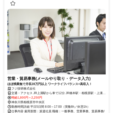
営業・貿易事務(メールやり取り・データ入力)
ほぼ残業無で月収28万円以上 ワークライフバランス+高収入！
フジ技研株式会社
交通・アクセス JR上溝駅から車で12分 JR橋本駅・相模原駅・上溝駅
より無料送迎バスあり
時給1,800円～2,250円
神奈川県相模原市中央区
勤務時間詳細 平日5日間 8:00～17:00（実働8h／休憩1h）
仕事内容 雇用形態：派遣社員 職種：一般事務、営業事務、貿易事務/