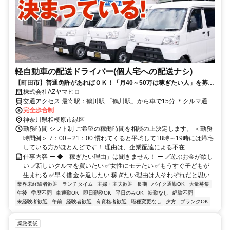
軽自動車の配送ドライバー(個人宅への配送ナシ)
【町田市】普通免許があればＯＫ！「月40～50万は稼ぎたい人」を募
集！
株式会社AZヤマヒロ
交通アクセス 最寄駅：鶴川駅 「鶴川駅」から車で15分 ＊クルマ通勤
OKです！
完全歩合制
神奈川県相模原市緑区
勤務時間 シフト制 ご希望の稼働時間を相談の上決定します。 ＜勤務
時間例＞ 7：00～21：00 慣れてくると平均して18時～19時には帰宅
している方がほとんどです！ 理由は、企業配達による不在...
仕事内容 ー ◆「稼ぎたい理由」は聞きません！ ー ✅遊ぶお金が欲し
い ✅新しいクルマを買いたい ✅女性にモテたい ✅もうすぐ子どもが
生まれる ✅早く借金を返したい 稼ぎたい理由は人それぞれだと思い...
業界未経験者歓迎
ランチタイム
主婦・主夫歓迎
長期
バイク通勤OK
大量募集
午後
学歴不問
車通勤OK
即日勤務OK
平日のみOK
転勤なし
経験不問
未経験者歓迎
午前
経験者歓迎
有資格者歓迎
職種変更なし
夕方
ブランクOK
業務委託