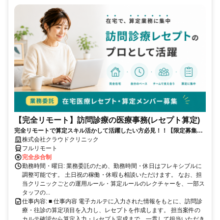
【完全リモート】訪問診療の医療事務(レセプト算定)
完全リモートで算定スキル活かして活躍したい方必見！！【限定募集】
完全リモート｜在宅医療レセプト算定（成果報酬型／業務委託）
株式会社クラウドクリニック
フルリモート
完全歩合制
勤務時間・曜日: 業務委託のため、勤務時間・休日はフレキシブルに
調整可能です。 土日祝の稼働・休暇も相談いただけます。 なお、担
当クリニックごとの運用ルール・算定ルールのレクチャーを、一部ス
タッフの...
仕事内容: ■ 仕事内容 電子カルテに入力された情報をもとに、訪問診
療・往診の算定項目を入力し、レセプトを作成します。 担当案件の
カルテ確認から算定入力・レセプト完成まで、一貫して担当いただき