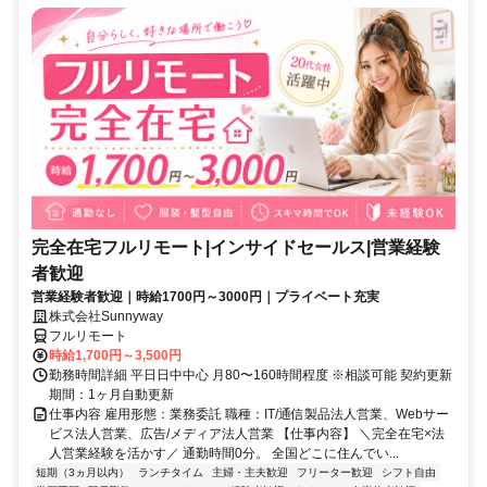
完全在宅フルリモート|インサイドセールス|営業経験
者歓迎
営業経験者歓迎｜時給1700円～3000円｜プライベート充実
株式会社Sunnyway
フルリモート
時給1,700円～3,500円
勤務時間詳細 平日日中中心 月80〜160時間程度 ※相談可能 契約更新
期間：1ヶ月自動更新
仕事内容 雇用形態：業務委託 職種：IT/通信製品法人営業、Webサー
ビス法人営業、広告/メディア法人営業 【仕事内容】 ＼完全在宅×法
人営業経験を活かす／ 通勤時間0分。 全国どこに住んでい...
短期（3ヵ月以内）
ランチタイム
主婦・主夫歓迎
フリーター歓迎
シフト自由