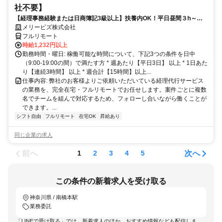
社不要】
【経理事務経験または日商簿記3級以上】扶養内OK！平日昼間３h～。
完全在宅で育児・介護中の方も大歓迎♪
メリービズ株式会社
フルリモート
時給1,232円以上
勤務時間・曜日: 稼働可能な時間について、下記3つの条件を日中
（9:00-19:00の間）で満たす方 * 週あたり【平日3日】 以上 * 1日あた
り【連続3時間】 以上 * 週合計【15時間】以上...
仕事内容: 弊社のお客様よりご依頼いただいている経理代行サービス
の業務を、完全在宅・フルリモートでお任せします。案件ごとに複数
名でチームを組んで対応するため、フォローし合いながら働くことが
できます。...
シフト自由
フルリモート
在宅OK
昇給あり
同じ企業の求人
前へ
次へ
1
2
3
4
5
この条件の新着求人を受け取る
神奈川県 / 南橋本駅
業務委託
「LINEで受け取る」では、新着求人のほか、おすすめ情報なども配信しま