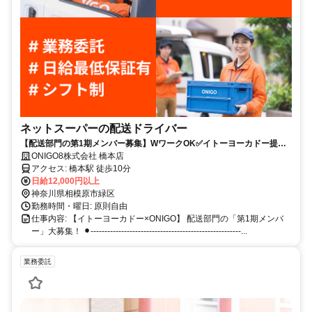
ネットスーパーの配送ドライバー
【配送部門の第1期メンバー募集】WワークOK✅イトーヨーカドー提携
で安心体制
ONIGO8株式会社 橋本店
アクセス: 橋本駅 徒歩10分
日給12,000円以上
神奈川県相模原市緑区
勤務時間・曜日: 原則自由
仕事内容: 【イトーヨーカドー×ONIGO】 配送部門の「第1期メンバ
ー」大募集！ ⚫︎------------------------------------------------------...
業務委託