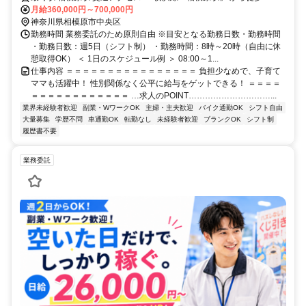
月給360,000円～700,000円
●転勤なし ●車・バイク通勤OK
神奈川県相模原市中央区
勤務時間 業務委託のため原則自由 ※目安となる勤務日数・勤務時間
・勤務日数：週5日（シフト制） ・勤務時間：8時～20時（自由に休
憩取得OK） ＜ 1日のスケジュール例 ＞ 08:00～1...
仕事内容 ＝＝＝＝＝＝＝＝＝＝＝＝＝＝＝＝ 負担少なめで、子育て
ママも活躍中！ 性別関係なく公平に給与をゲットできる！ ＝＝＝＝
＝＝＝＝＝＝＝＝＝＝＝＝ …求人のPOINT…………………………...
業界未経験者歓迎
副業・WワークOK
主婦・主夫歓迎
バイク通勤OK
シフト自由
大量募集
学歴不問
車通勤OK
転勤なし
未経験者歓迎
ブランクOK
シフト制
履歴書不要
業務委託