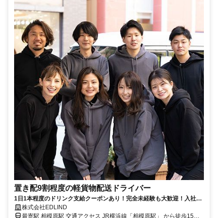
置き配9割程度の軽貨物配送ドライバー
1日1本程度のドリンク支給クーポンあり！完全未経験も大歓迎！入社3
ヶ月以内に90％が月50万円を達成しています。
株式会社EDLIND
最寄駅 相模原駅 交通アクセス JR横浜線「相模原駅」 から徒歩15分