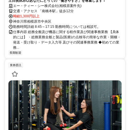
土日祝休み◎あなたにとっての「働きやすさ」を尊重します！
エー・ティー・シー株式会社(相模原案件先)
交通・アクセス 「南橋本駅」徒歩12分
時給1,300円以上
神奈川県相模原市中央区
勤務時間詳細 8:45～17:15 勤務時間については相談可。
仕事内容 総務全般及び機器に関する軽作業及び関連事務業務 【具体
的には】 ・総務業務全般と製品(医療)の点検等の簡単な作業・開梱・
発送・受け取り・データ入力等 及びその関連事務業務 ◆初めての業
務...
長期歓迎
業務委託