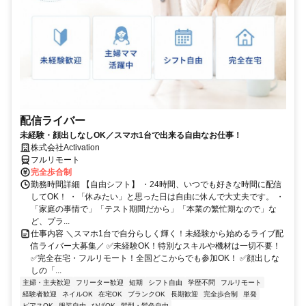
配信ライバー
未経験・顔出しなしOK／スマホ1台で出来る自由なお仕事！
株式会社Activation
フルリモート
完全歩合制
勤務時間詳細 【自由シフト】 ・24時間、いつでも好きな時間に配信
してOK！ ・「休みたい」と思った日は自由に休んで大丈夫です。 ・
「家庭の事情で」「テスト期間だから」「本業の繁忙期なので」な
ど、プラ...
仕事内容 ＼スマホ1台で自分らしく輝く！未経験から始めるライブ配
信ライバー大募集／ ✅未経験OK！特別なスキルや機材は一切不要！
✅完全在宅・フルリモート！全国どこからでも参加OK！ ✅顔出しな
しの「...
主婦・主夫歓迎
フリーター歓迎
短期
シフト自由
学歴不問
フルリモート
経験者歓迎
ネイルOK
在宅OK
ブランクOK
長期歓迎
完全歩合制
単発
ピアスOK
服装自由
ひげOK
髪型・髪色自由