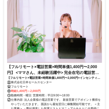
【フルリモート×電話営業×時間単価1,400円〜2,000
円】 <ママさん、未経験活躍中> 完全在宅の電話営業
【フルリモート×電話営業×時間単価1,400円〜2,000円+インセンティブ
で家庭と仕事の両立を実現
あり】 ＜ママさん、未経験活躍中＞ 完全在宅の電話営業で家庭と仕事の
株式会社日本セールスセンター
両立を実現
フルリモート
時給1,400円～2,000円
勤務時間・曜日: 営業時間：平日9:00〜18:00
仕事内容: 法人企業様の電話営業です。 新規営業でアポイント獲得を
やっていただきます。 面談から最短翌日に稼働開始可能です。 ＜主
な業務＞ ・弊社用意した架電リストとマニュアルをもとに企業様に