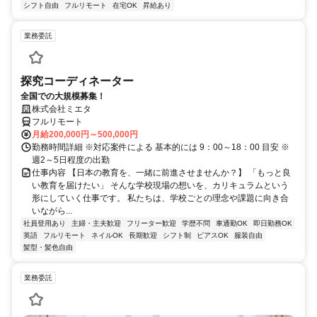
シフト自由
フルリモート
在宅OK
昇給あり
業務委託
探究コーディネーター
全国での大規模募集！
株式会社ミエタ
フルリモート
月給200,000円～500,000円
勤務時間詳細 ※対応案件による 基本的には 9：00～18：00 目安 ※
週2～5日程度の出勤
仕事内容 【日本の教育を、一緒に前進させませんか？】 「もっと良
い教育を届けたい」 そんな学校現場の想いを、カリキュラムという
形にしていく仕事です。 私たちは、学校ごとの理念や課題に向き合
いながら...
社員登用あり
主婦・主夫歓迎
フリーター歓迎
学歴不問
車通勤OK
即日勤務OK
英語
フルリモート
ネイルOK
長期歓迎
シフト制
ピアスOK
服装自由
髪型・髪色自由
業務委託