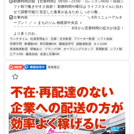
勤務時間詳細 【営業時間】 09:00～23:00 ・1レッスン60分 ✨自由シ
フト制で働きやすさ抜群！ 勤務時間や曜日は ライフスタイルに合わ
せて調整可能◎ 安定した集客があるため しっかり働...
仕事内容 ⌒⌒⌒⌒⌒⌒⌒⌒⌒⌒⌒⌒⌒⌒⌒⌒ ＼ 8月リニューアルオ
ープン！ ／ ＋ まちのジム 相模原中央店 ＋
⌒⌒⌒⌒⌒⌒⌒⌒⌒⌒⌒⌒⌒⌒⌒⌒ 8月から営業時間の拡大が決定！
より多くのお...
ランチタイム
社員登用あり
主婦・主夫歓迎
フリーター歓迎
シフト自由
学歴不問
車通勤OK
即日勤務OK
職場見学可
経験者歓迎
ネイルOK
有資格者歓迎
研修あり
ブランクOK
オープニングスタッフ
長期歓迎
シフト制
ピアスOK
服装自由
友達と応募OK
業務委託