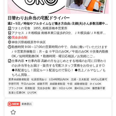
日替わりお弁当の宅配ドライバー
週2～5日／時短やフルタイムなど働き方自由♪主婦(夫)さん多数活躍中！
サポート体制バッチリなのでお子さんの行事でのお休みなども取りやす
ワタミの宅食 1855_相模原橋本営業所
い◎
アクセス ＪＲ相模線 南橋本東口徒歩約3分、ＪＲ横浜線/ＪＲ根岸線
相模原南口徒歩約25分、京王相模原線 橋本（神奈川県）南口徒歩約
完全歩合制
28分
神奈川県相模原市中央区
勤務時間 9:00～17:00の営業時間の中で、自由に働いていただけます
♪ ※営業所稼働日：月～金 ※平日のみOK／午前のみOK ※扶養内勤務
OK／短時間勤務OK ＊勤務時間・曜日応相談／お気軽にご...
仕事内容 ▼仕事内容 高齢の方をはじめとする地域のお宅に日替わり
のお弁当等をお届け・販売する宅配スタッフ業務をお任せします◎
◆再配達なし！固定ルート配送なので安心！ ◆売上ノルマなし／も
ちろん買取...
業界未経験者歓迎
社員登用あり
1日4時間以内OK
主婦・主夫歓迎
60代も応募可
学歴不問
平日のみOK
経験不問
未経験者歓迎
午前
経験者歓迎
ネイルOK
ブランクOK
長期歓迎
完全歩合制
週2・3日からOK
週4日以上OK
履歴書不要
友達と応募OK
ひげOK
業務委託