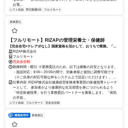
お電...
シフト自由
即日勤務OK
フルリモート
業務委託
【フルリモート】RIZAPの管理栄養士・保健師
【完全在宅×テレアポなし】国家資格を活かして、おうちで業務。「も
う一つの安心」を。主婦・Wワーカー活躍中！「平日の日中だけ」「夕
RIZAP株式会社
方以降の数時間だけ」など、生活リズムに合わせた時間調整が可能で
フルリモート
す。1件ごとの成果報酬型だから、頑張った分だけ手応えのある収入
完全歩合制
に。充実のサポート体制で、安心の在宅ワークを始めませんか？
勤務時間・曜日: ※業務委託のため、以下は稼働の目安となります。
・面談対応：9:00～20:00の間で、対象者様と個別に調整可能です
（※ご自身の対応可能な枠をシステム上で設定いただけます）。 ...
仕事内容: RIZAP株式会社健康経営保険者事業部の保健指導トレーナ
ーとして、 参加者がより健康的な生活習慣を身につけられるよう
「特定保健指導」を行う業務委託パートナーを募集します。 「病気
の手前...
シフト自由
フルリモート
完全歩合制
業務委託