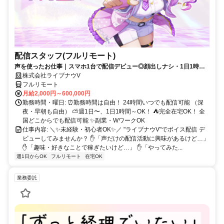
配信スタッフ(フルリモート)
声を使ったお仕事｜スマホ1台で配信デビュー◎顔出しナシ・1日1時間
～OK♪
株式会社ライブナウV
フルリモート
月給2,000円～600,000円
勤務時間・曜日: ⏰勤務時間は自由！ 24時間いつでも配信可能 （深
夜・早朝も自由） ⛅週1日〜、1日1時間～OK！ ⛺完全在宅OK！ 全
国どこからでも配信可能 ✨副業・WワークOK
仕事内容: ＼✨未経験・初心者OK✨／ "ライブナウV"でボイス配信 デ
ビューしてみませんか？ ✋「声だけの配信活動に興味があるけど…」
✋「趣味・好きなことで稼ぎたいけど…」 ✋「やってみた...
週1日からOK
フルリモート
在宅OK
業務委託