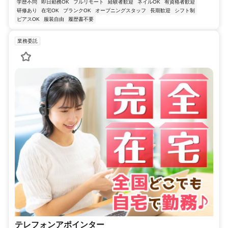
学歴不問
即日勤務OK
フルリモート
経験者歓迎
ネイルOK
有資格者歓迎
研修あり
在宅OK
ブランクOK
オープニングスタッフ
長期歓迎
シフト制
ピアスOK
服装自由
履歴書不要
業務委託
テレフォンアポインター