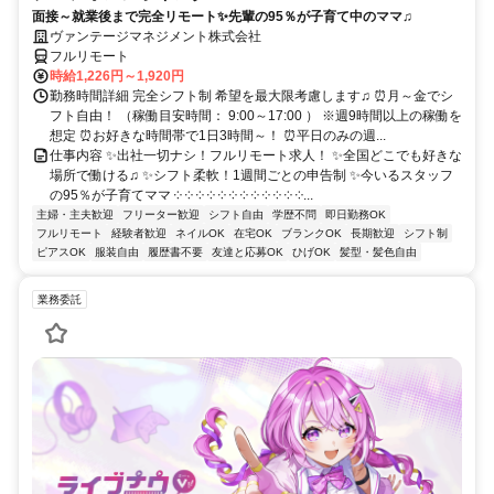
面接～就業後まで完全リモート✨先輩の95％が子育て中のママ♫
ヴァンテージマネジメント株式会社
フルリモート
時給1,226円～1,920円
勤務時間詳細 完全シフト制 希望を最大限考慮します♫ ⏰月～金でシ
フト自由！ （稼働目安時間： 9:00～17:00 ） ※週9時間以上の稼働を
想定 ⏰お好きな時間帯で1日3時間～！ ⏰平日のみの週...
仕事内容 ✨出社一切ナシ！フルリモート求人！ ✨全国どこでも好きな
場所で働ける♫ ✨シフト柔軟！1週間ごとの申告制 ✨今いるスタッフ
の95％が子育てママ ༶ ༶ ༶ ༶ ༶ ༶ ༶ ༶ ༶ ༶ ༶ ༶...
主婦・主夫歓迎
フリーター歓迎
シフト自由
学歴不問
即日勤務OK
フルリモート
経験者歓迎
ネイルOK
在宅OK
ブランクOK
長期歓迎
シフト制
ピアスOK
服装自由
履歴書不要
友達と応募OK
ひげOK
髪型・髪色自由
業務委託