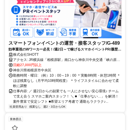
スマートフォンイベントの運営・接客スタッフ/G-489
効率重視のWワーカー必見！/週2日～で稼げるスマホイベントPR/履歴書
不要
株式会社SHOTT
アクセス: JR横浜線「相模原駅」南口から神奈川中央交通「峡の原車
庫 行」へ乗車 > (7分) >「清新小学校前」にて降車 > 徒歩3分
日給27,000円以上
神奈川県相模原市中央区
勤務時間・曜日: （例）10：00～19：00 ＊実働8時間・休憩1時間 ＊
ほぼ残業なし（月平均10時間程度） ＊ライフスタイルに合わせて柔
軟に調整
仕事内容: ／ 週2日からの副業でも 一人にさせない安心環境♪ チーム
で支え合う スマホご案内スタッフ！ ＼ ■「仕事がない…」を解消！
案件豊富で安定シフト ■希望エリア考慮で 通勤もラクラク♪...
社員登用あり
残業なし
週2・3日からOK
業務委託