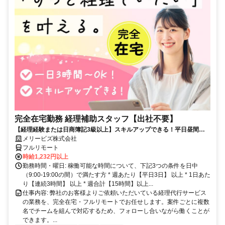
完全在宅勤務 経理補助スタッフ【出社不要】
【経理経験または日商簿記3級以上】スキルアップできる！平日昼間３h
～。完全在宅で育児・介護中の方も大歓迎♪
メリービズ株式会社
フルリモート
時給1,232円以上
勤務時間・曜日: 稼働可能な時間について、下記3つの条件を日中
（9:00-19:00の間）で満たす方 * 週あたり【平日3日】 以上 * 1日あた
り【連続3時間】 以上 * 週合計【15時間】以上...
仕事内容: 弊社のお客様よりご依頼いただいている経理代行サービス
の業務を、完全在宅・フルリモートでお任せします。案件ごとに複数
名でチームを組んで対応するため、フォローし合いながら働くことが
できます。...