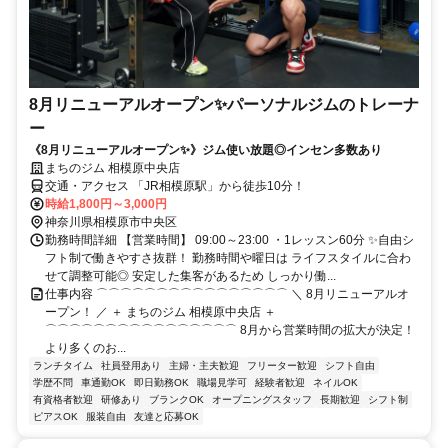
8月リニューアルオープン✨パーソナルジムのトレーナ
ー
《8月リニューアルオープン✨》ジム使い放題◎インセン多数あり
まちのジム 相模原中央店
交通・アクセス 「JR相模原駅」から徒歩10分！
時給1,800円～3,000円
神奈川県相模原市中央区
勤務時間詳細 【営業時間】 09:00～23:00 ・1レッスン60分 ✨自由シ
フト制で働きやすさ抜群！ 勤務時間や曜日は ライフスタイルに合わ
せて調整可能◎ 安定した集客があるため しっかり働...
仕事内容 ⌒⌒⌒⌒⌒⌒⌒⌒⌒⌒⌒⌒⌒⌒⌒⌒ ＼ 8月リニューアルオ
ープン！ ／ ＋ まちのジム 相模原中央店 ＋
⌒⌒⌒⌒⌒⌒⌒⌒⌒⌒⌒⌒⌒⌒⌒⌒ 8月から営業時間の拡大が決定！
より多くのお...
ランチタイム
社員登用あり
主婦・主夫歓迎
フリーター歓迎
シフト自由
学歴不問
車通勤OK
即日勤務OK
職場見学可
経験者歓迎
ネイルOK
有資格者歓迎
研修あり
ブランクOK
オープニングスタッフ
長期歓迎
シフト制
ピアスOK
服装自由
友達と応募OK