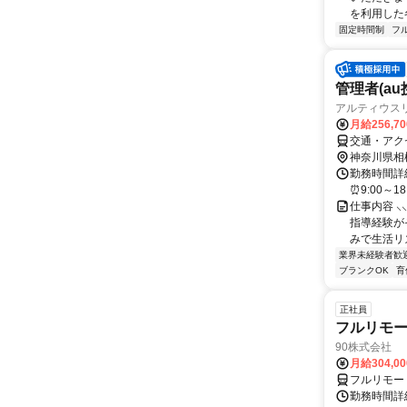
を利用した各
固定時間制
フ
管理者(a
アルティウスリン
月給256,7
交通・アク
神奈川県相
勤務時間詳細
⏰9:00～1
仕事内容 ⸜
指導経験が
みで生活リズ
業界未経験者歓
ブランクOK
育
正社員
フルリモ
90株式会社
月給304,0
フルリモー
勤務時間詳