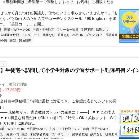
） ※勤務時間はご希望第一で調整しますので、お気軽にご相談くださ
「せっかく身につけた英語力、使わないまま眠らせていませんか？」 “も
ない”と願う人のための英語コーチングスクール 「90 English」を運
。 「英語コーチ」と聞...
迎
副業・WワークOK
主婦・主夫歓迎
フリーター歓迎
学歴不問
転勤なし
未経験者歓迎
フルリモート
残業なし
研修あり
在宅OK
ブランクOK
長期歓迎
書不要
髪型・髪色自由
ート
】生徒宅へ訪問して小学生対象の学習サポート/理系科目メイン
ライ 教師管理部
円～17,200円
ト
担当科目や勤務曜日/時間は柔軟に対応でき、ご希望に応じてシフトの調
す。
【―― 未経験から、家庭教師のトライの先生に！ ――】 ▼▼ この求人
！ ▼▼ □得意な科目だけでOK！ □週1日・1時間～OK！柔軟シフト □Wワ
大歓迎！ □未経験...
副業・WワークOK
土日祝のみOK
主婦・主夫歓迎
シフト自由
平日のみOK
なし
経験不問
英語
未経験者歓迎
フルリモート
経験者歓迎
残業なし
研修あり