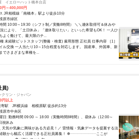
屋 イエローハット橋本台店
00円～400,000円
ス JR相模線「南橋本」駅より徒歩10分
模原市緑区
間 10:00～19:30（シフト制／実働8時間） ＼＼連休取得可＆休みや
状況により、「土日休み」「連休取りたい」といった希望もOK！ 一人ひ
ちよく働けて、最大限のチ...
種 未経験ピットスタッフ(整備・検査) 雇用形態 正社員 仕事内容 ［1］
イル交換 一人当たり10～15台程度を対応します。 国産車、外国車、新
でさまざまな車種を...
社員)
ンクリン・ジャパン
00円以上
クセス: 最寄駅 JR横浜線 相模原駅 徒歩約13分
模原市中央区
日: 勤務時間 09:00 ～ 18:00（実働時間8時間）、昼休み（12:00～
土日祝休み
 ＼ 天気や気象に興味がある方必見！／ 雷情報・気象データを提案する法
経験から幅広く活躍できる正社員募集！ ✼┈┈┈┈┈┈┈ここが