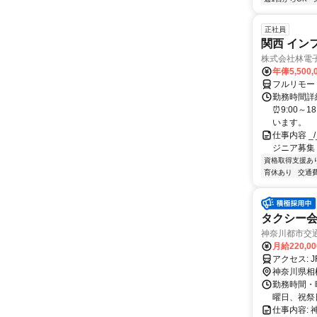
正社員
関西 イン
株式会社林電
年俸5,500,
フルリモー
勤務時間詳細
⏰9:00～
います。
仕事内容 _/_
ジニア募集
資格取得支援あ
育休あり
交通
タクシー
神奈川都市交
月給220,0
神奈川県相
勤務時間・曜日
曜日、祝祭
仕事内容: