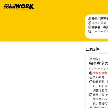
神奈川県
南
職種を選択
経験者・有
キーワード
1,392件
業務委託
完全在宅
ビズパートナ
完全歩合制
フルリモー
勤務時間・曜
日、1日1
調整可能です
仕事内容:
や店舗）へ
案。弊社の
週1日からOK