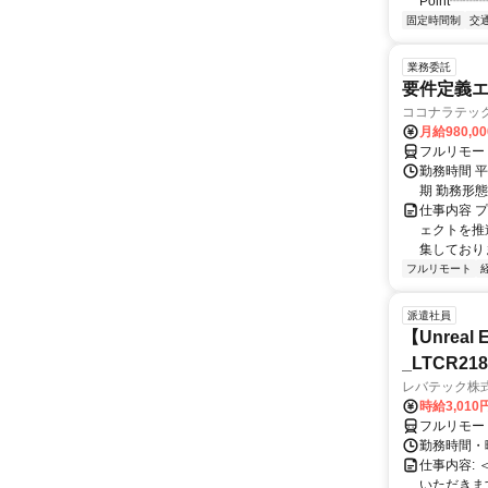
Point┈┈
固定時間制
交
業務委託
要件定義エ
ココナラテック 
月給980,00
フルリモー
勤務時間 平
期 勤務形
仕事内容 
ェクトを推
集しておりま
フルリモート
派遣社員
【Unre
_LTCR21
レバテック株
時給3,01
フルリモー
勤務時間・曜
仕事内容:
いただきます