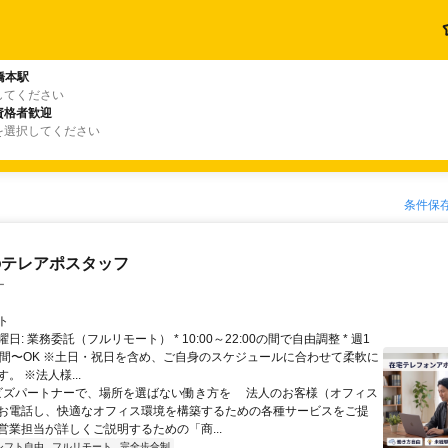
橋本駅
してください
資格者歓迎
を選択してください
条件保
のテレアポスタッフ
ー
ト
日: 業務委託（フルリモート） * 10:00～22:00の間で自由調整 * 週1
時間〜OK ※土日・祝日を含め、ご自身のスケジュールに合わせて柔軟に
。 ※法人様...
 ビズパートナーで、場所を選ばない働き方を 法人のお客様（オフィス
お電話し、快適なオフィス環境を構築するための各種サービスをご提
営業担当が詳しくご説明するための「商...
シフト自由
フルリモート
完全歩合制