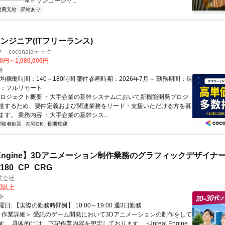
┈┈┈┈┈✼ ✅サンコーシヤ...
通費支給
昇給あり
ンジニア(ITフリーランス)
coconalaテック
0円～1,080,000円
ト
均稼働時間：140～180時間 案件参画時期：2026年7月～ 勤務期間：長
態：フルリモート
プロジェクト概要 ・大手企業の基幹システムにおいて新機能開発プロジ
進するため、要件定義および関連業務をリード・支援いただける方を募
す。 業務内容 ・大手企業の基幹シス...
経験者歓迎
在宅OK
長期歓迎
al Engine】3Dアニメーション制作業務のグラフィックデザイナ
8180_CP_CRG
式会社
0円以上
ト
日: 【実際の勤務時間例】 10:00～19:00 週3日勤務
 ＜作業詳細＞ 受託のゲーム開発において3Dアニメーションの制作をして
。 具体的には、下記作業内容を想定しております。 -Unreal Engine