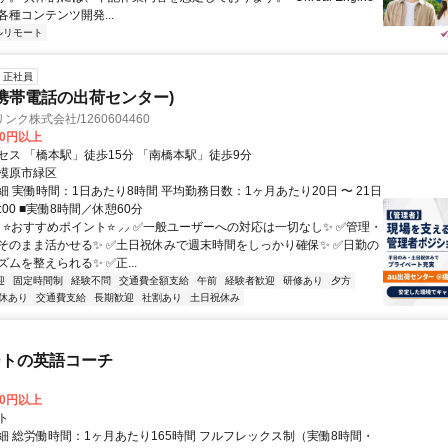
種コンテンツ開発...
ルリモート
正社員
u携帯電話の出荷センター)
ク株式会社/1260604460
00円以上
セス 「橋本駅」徒歩15分 「南橋本駅」徒歩9分
模原市緑区
 実働時間：1日あたり8時間 平均勤務日数：1ヶ月あたり20日 〜 21日
8:00 ■実働8時間／休憩60分
⸜ ⭐おすすめポイント⭐ ⸝⸝ ✅一般ユーザーへの対応は一切なし✨ ✅管理・
そのまま活かせる✨ ✅土日祝休みで週末時間をしっかり確保✨ ✅日勤の
ムを整えられる✨ ✅正...
迎
固定時間制
経験不問
交通費全額支給
午前
経験者歓迎
研修あり
夕方
休あり
交通費支給
長期歓迎
社割あり
土日祝休み
ートの英語コーチ
00円以上
ト
細 総労働時間：1ヶ月あたり165時間 フルフレックス制（実働8時間・