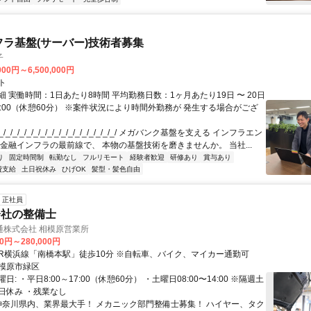
フラ基盤(サーバー)技術者募集
子
000円～6,500,000円
ト
 実働時間：1日あたり8時間 平均勤務日数：1ヶ月あたり19日 〜 20日
18:00（休憩60分） ※案件状況により時間外勤務が 発生する場合がござ
/_/_/_/_/_/_/_/_/_/_/_/_/_/_/_/_/ メガバンク基盤を支える インフラエン
 金融インフラの最前線で、 本物の基盤技術を磨きませんか。 当社...
り
固定時間制
転勤なし
フルリモート
経験者歓迎
研修あり
賞与あり
費支給
土日祝休み
ひげOK
髪型・髪色自由
正社員
会社の整備士
通株式会社 相模原営業所
00円～280,000円
アクセス: JR横浜線「南橋本駅」徒歩10分 ※自転車、バイク、マイカー通勤可
模原市緑区
: ・平日8:00～17:00（休憩60分） ・土曜日08:00〜14:00 ※隔週土
日休み ・残業なし
 神奈川県内、業界最大手！ メカニック部門整備士募集！ ハイヤー、タク