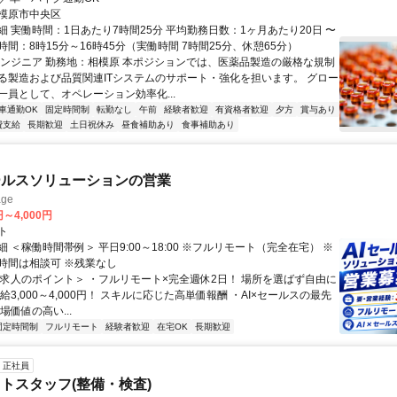
模原市中央区
細 実働時間：1日あたり7時間25分 平均勤務日数：1ヶ月あたり20日 〜
務時間：8時15分～16時45分（実働時間 7時間25分、休憩65分）
エンジニア 勤務地：相模原 本ポジションでは、医薬品製造の厳格な規制
る製造および品質関連ITシステムのサポート・強化を担います。 グロー
一員として、オペレーション効率化...
車通勤OK
固定時間制
転勤なし
午前
経験者歓迎
有資格者歓迎
夕方
賞与あり
費支給
長期歓迎
土日祝休み
昼食補助あり
食事補助あり
ールスソリューションの営業
ge
円～4,000円
ト
 ＜稼働時間帯例＞ 平日9:00～18:00 ※フルリモート（完全在宅） ※
時間は相談可 ※残業なし
＜求人のポイント＞ ・フルリモート×完全週休2日！ 場所を選ばず自由に
給3,000～4,000円！ スキルに応じた高単価報酬 ・AI×セールスの最先
場価値の高い...
固定時間制
フルリモート
経験者歓迎
在宅OK
長期歓迎
正社員
トスタッフ(整備・検査)