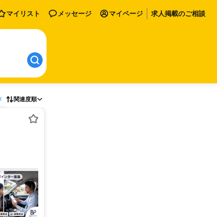
マイリスト
メッセージ
マイページ
求人掲載のご相談
存
関連度順