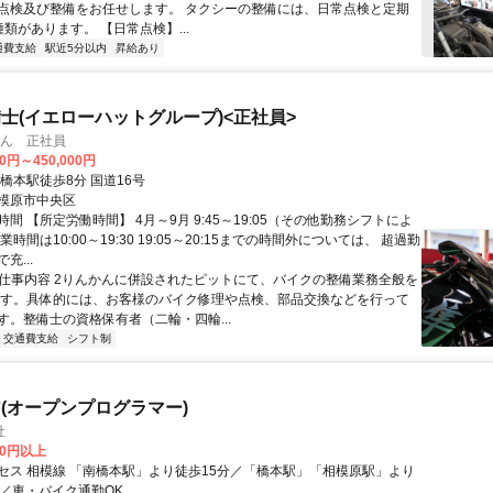
点検及び整備をお任せします。 タクシーの整備には、日常点検と定期
類があります。 【日常点検】...
通費支給
駅近5分以内
昇給あり
士(イエローハットグループ)<正社員>
かん 正社員
00円～450,000円
橋本駅徒歩8分 国道16号
模原市中央区
間 【所定労働時間】 4月～9月 9:45～19:05（その他勤務シフトによ
業時間は10:00～19:30 19:05～20:15までの時間外については、 超過勤
充...
● 仕事内容 2りんかんに併設されたピットにて、バイクの整備業務全般を
ます。具体的には、お客様のバイク修理や点検、部品交換などを行って
す。整備士の資格保有者（二輪・四輪...
交通費支給
シフト制
(オープンプログラマー)
社
00円以上
セス 相模線 「南橋本駅」より徒歩15分／「橋本駅」「相模原駅」より
分／車・バイク通勤OK