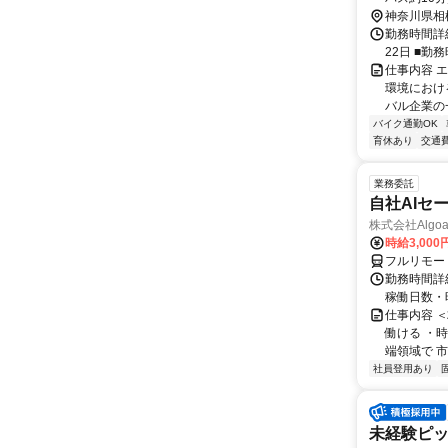
神奈川県相
勤務時間詳
22日 ■勤
仕事内容 
環境におけ
バル企業の
バイク通勤OK
育休あり
交通
業務委託
自社AIセ
株式会社Algoa
時給3,000
フルリモー
勤務時間詳細
稼働日数・
仕事内容 
働ける ・時
端領域で 市
社員登用あり
未経験ピッ