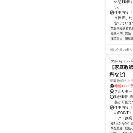
休憩1時間
い。
仕事内容 
う挫折したく
営しています
業界未経験者歓
経験不問
英語
服装自由
履歴
同じ企業の求人
アルバイト・パ
【家庭教師
科など)
家庭教師のト
時給1,800
フルリモー
勤務時間 
整が可能で
仕事内容 
のPOINT
ーク・副業も
週1日からOK
学生歓迎
転勤