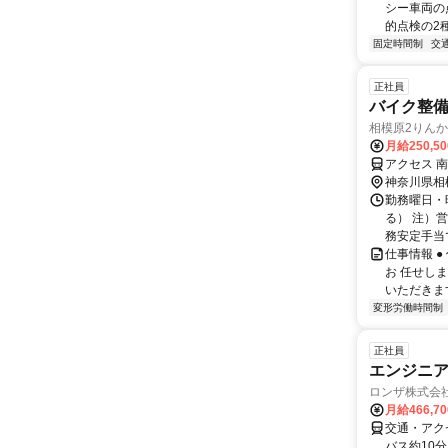
シー車両の
的点検の2種
固定時間制
交
正社員
バイク整備
相模原2りん
月給250,5
アクセス 南
神奈川県相
勤務曜日・時
る） 注）営
務安定手当で
仕事情報 
お 任せし
いただきま
変形労働時間制
正社員
エンジニア
ロンザ株式会
月給466,7
交通・アク
バス約10