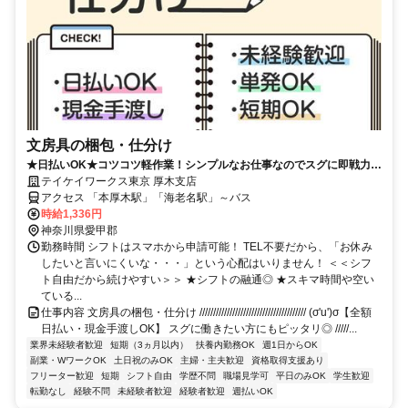
文房具の梱包・仕分け
★日払いOK★コツコツ軽作業！シンプルなお仕事なのでスグに即戦力
に！履歴書不要♪扶養内・Wワークにもオススメ！
テイケイワークス東京 厚木支店
アクセス 「本厚木駅」「海老名駅」～バス
時給1,336円
神奈川県愛甲郡
勤務時間 シフトはスマホから申請可能！ TEL不要だから、「お休み
したいと言いにくいな・・・」という心配はいりません！ ＜＜シフ
ト自由だから続けやすい＞＞ ★シフトの融通◎ ★スキマ時間や空い
ている...
仕事内容 文房具の梱包・仕分け /////////////////////////////////////// (σ'u')σ【全額
日払い・現金手渡しOK】 スグに働きたい方にもピッタリ◎ /////...
業界未経験者歓迎
短期（3ヵ月以内）
扶養内勤務OK
週1日からOK
副業・WワークOK
土日祝のみOK
主婦・主夫歓迎
資格取得支援あり
フリーター歓迎
短期
シフト自由
学歴不問
職場見学可
平日のみOK
学生歓迎
転勤なし
経験不問
未経験者歓迎
経験者歓迎
週払いOK