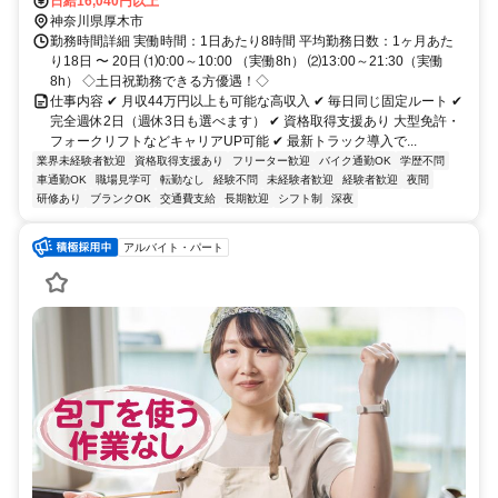
日給16,040円以上
神奈川県厚木市
勤務時間詳細 実働時間：1日あたり8時間 平均勤務日数：1ヶ月あた
り18日 〜 20日 ⑴0:00～10:00 （実働8h） ⑵13:00～21:30（実働
8h） ◇土日祝勤務できる方優遇！◇
仕事内容 ✔ 月収44万円以上も可能な高収入 ✔ 毎日同じ固定ルート ✔
完全週休2日（週休3日も選べます） ✔ 資格取得支援あり 大型免許・
フォークリフトなどキャリアUP可能 ✔ 最新トラック導入で...
業界未経験者歓迎
資格取得支援あり
フリーター歓迎
バイク通勤OK
学歴不問
車通勤OK
職場見学可
転勤なし
経験不問
未経験者歓迎
経験者歓迎
夜間
研修あり
ブランクOK
交通費支給
長期歓迎
シフト制
深夜
アルバイト・パート