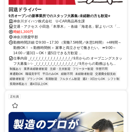
回送ドライバー
9月オープンの新事業所でのスタッフ大募集♪未経験の方も歓迎⭐
神奈川ダイハツ株式会社 U-CAR商品再生課
交通・アクセス 小田急「本厚木」・各線「海老名」駅よりバス「局
前」下車3分
時給1,300円
神奈川県愛甲郡
勤務時間詳細 ⏰9:00～17:30 （実働7.5時間／休憩1時間） ⭐4時間～
勤務OK！ ＜勤務時間例＞ 家事と両立させて働きたい。 ⏩9:00～
14:00 ✅週3日～OK！週5日できる方歓迎 ...
仕事内容 _/_/_/_/_/_/_/_/_/_/_/_/_/_/_/ 9月からの オープニングスタッ
フ大募集✨✨ _/_/_/_/_/_/_/_/_/_/_/_/_/_/_/ 9月からの勤務はもち...
制服あり
業界未経験者歓迎
主婦・主夫歓迎
フリーター歓迎
学歴不問
車通勤OK
職場見学可
平日のみOK
経験不問
未経験者歓迎
交通費全額支給
経験者歓迎
ブランクOK
長期歓迎
フルタイム歓迎
週2・3日からOK
シフト制
長期休暇あり
週4日以上OK
正社員