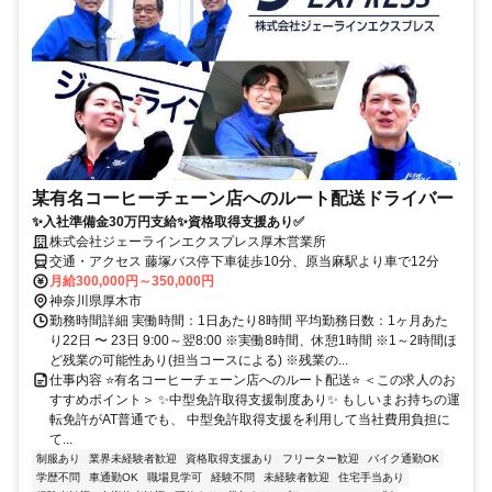
某有名コーヒーチェーン店へのルート配送ドライバー
✨入社準備金30万円支給✨資格取得支援あり✅
株式会社ジェーラインエクスプレス厚木営業所
交通・アクセス 藤塚バス停下車徒歩10分、原当麻駅より車で12分
月給300,000円～350,000円
神奈川県厚木市
勤務時間詳細 実働時間：1日あたり8時間 平均勤務日数：1ヶ月あた
り22日 〜 23日 9:00～翌8:00 ※実働8時間、休憩1時間 ※1～2時間ほ
ど残業の可能性あり(担当コースによる) ※残業の...
仕事内容 ⭐有名コーヒーチェーン店へのルート配送⭐ ＜この求⼈のお
すすめポイント＞ ✨中型免許取得⽀援制度あり✨ もしいまお持ちの運
転免許がAT普通でも、 中型免許取得⽀援を利⽤して当社費⽤負担に
て...
制服あり
業界未経験者歓迎
資格取得支援あり
フリーター歓迎
バイク通勤OK
学歴不問
車通勤OK
職場見学可
経験不問
未経験者歓迎
住宅手当あり