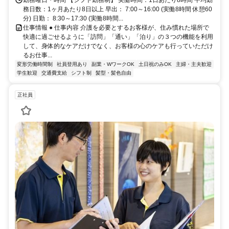
務日数：1ヶ月あたり8日以上 早出： 7:00～16:00 (実働8時間 休憩60
分) 日勤： 8:30～17:30 (実働8時間...
仕事情報 ● 仕事内容 介護を必要とするお客様が、住み慣れた場所で
快適に過ごせるように「訪問」「通い」「泊り」の３つの機能を利用
して、身体的なケアだけでなく、お客様の心のケアも行っていただけ
るお仕事...
変形労働時間制
社員登用あり
副業・WワークOK
土日祝のみOK
主婦・主夫歓迎
学生歓迎
交通費支給
シフト制
髪型・髪色自由
正社員