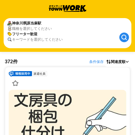
神奈川県
原当麻駅
職種を選択してください
フリーター歓迎
キーワードを選択してください
372件
条件保存
関連度順
派遣社員