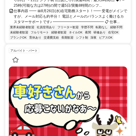
25時(可能な方は27時)の間で週5日/実働8時間のシフ...
仕事内容 ━━ 📅8月26日(水)在宅勤務スタート！━━ 受電がメインで
すが、メール対応も約半分！ 電話とメールのバランスよく働けるカ
スタマーサポートです♪ ━━━━━━━━━━━━━━ 📋 仕事...
業界未経験者歓迎
社員登用あり
フリーター歓迎
学歴不問
転勤なし
経験不問
未経験者歓迎
フルリモート
経験者歓迎
ネイルOK
夜間
研修あり
在宅OK
ブランクOK
育休あり
交通費支給
長期歓迎
シフト制
深夜
ピアスOK
アルバイト・パート