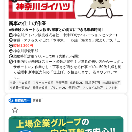
新車の仕上げ作業
⭐未経験スタートも大歓迎♪家事との両立にできる勤務時間！
神奈川ダイハツ販売株式会社 中津PDI(オペレーションセンター)
交通・アクセス 小田急「本厚木」・各線「海老名」駅よりバス「局
前」下車3分
時給1,300円
神奈川県愛甲郡
勤務時間詳細 9:00～17:30（実働7.5時間）
仕事内容 ✅未経験スタート多数活躍中！ ✅道具の扱い方から一つずつ
サポート ✅力作業なし・丁寧さが活かせる仕事 ✅40～50代主婦も長
く活躍中 新車販売前の「仕上げ」を担当します。 洗車やフロアマ
ッ...
主婦・主夫歓迎
フリーター歓迎
学歴不問
車通勤OK
職場見学可
未経験者歓迎
交通費全額支給
経験者歓迎
ブランクOK
長期歓迎
フルタイム歓迎
シフト制
正社員