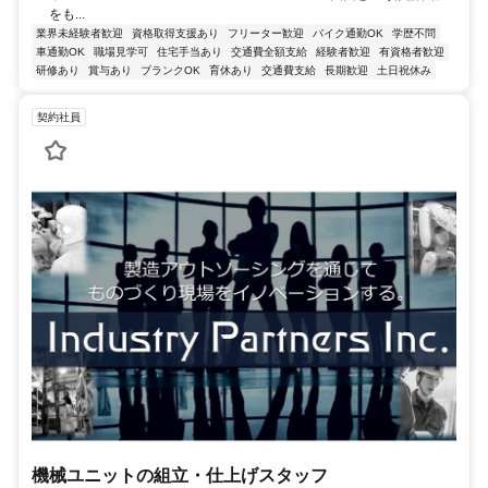
をも...
業界未経験者歓迎
資格取得支援あり
フリーター歓迎
バイク通勤OK
学歴不問
車通勤OK
職場見学可
住宅手当あり
交通費全額支給
経験者歓迎
有資格者歓迎
研修あり
賞与あり
ブランクOK
育休あり
交通費支給
長期歓迎
土日祝休み
契約社員
機械ユニットの組立・仕上げスタッフ