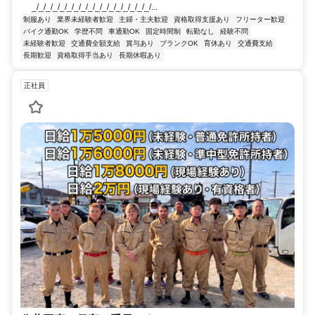
_/_/_/_/_/_/_/_/_/_/_/_/_/_/_/_/_/...
制服あり
業界未経験者歓迎
主婦・主夫歓迎
資格取得支援あり
フリーター歓迎
バイク通勤OK
学歴不問
車通勤OK
固定時間制
転勤なし
経験不問
未経験者歓迎
交通費全額支給
賞与あり
ブランクOK
育休あり
交通費支給
長期歓迎
資格取得手当あり
長期休暇あり
正社員