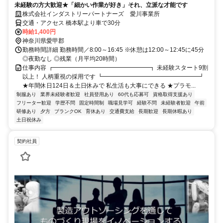
未経験の方大歓迎★「細かい作業が好き」それ、立派な才能です
株式会社インダストリーパートナーズ 愛川事業所
交通・アクセス 橋本駅より車で30分
時給1,400円
神奈川県愛甲郡
勤務時間詳細 勤務時間／8:00～16:45 ※休憩は12:00～12:45に45分
◎夜勤なし ◎残業（月平均20時間）
仕事内容 ┏━━━━━━━━━━━━━━━━┓ 未経験スタート9割
以上！ 人柄重視の採用です ┗━━━━━━━━━━━━━━━━┛
★年間休日124日＆土日休みで 私生活も大事にできる ★プラモ...
制服あり
業界未経験者歓迎
社員登用あり
60代も応募可
資格取得支援あり
フリーター歓迎
学歴不問
固定時間制
職場見学可
経験不問
未経験者歓迎
午前
研修あり
夕方
ブランクOK
育休あり
交通費支給
長期歓迎
長期休暇あり
土日祝休み
契約社員