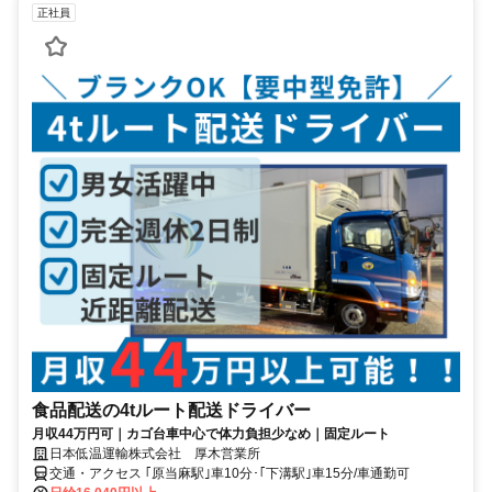
正社員
食品配送の4tルート配送ドライバー
月収44万円可｜カゴ台車中心で体力負担少なめ｜固定ルート
日本低温運輸株式会社 厚木営業所
交通・アクセス ｢原当麻駅｣車10分･｢下溝駅｣車15分/車通勤可