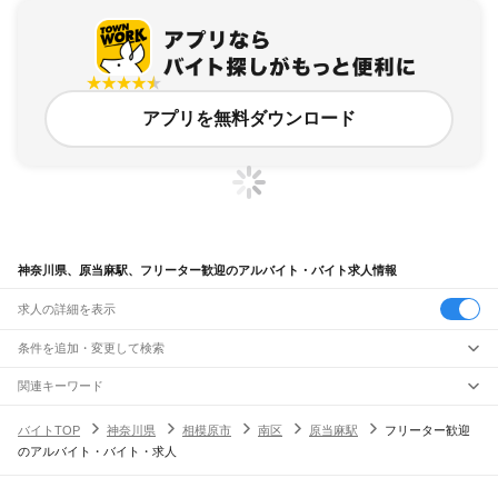
アプリを無料ダウンロード
神奈川県、原当麻駅、フリーター歓迎のアルバイト・バイト求人情報
求人の詳細を表示
条件を追加・変更して検索
市区町村を追加・変更
関連キーワード
完全在宅ワーク 全国
シール貼り 在宅
現在地周辺
ガチャガチャ
犬カフェ
神奈川県
駅を追加・変更
バイトTOP
神奈川県
相模原市
南区
原当麻駅
フリーター歓迎
神奈川県
すべて
のアルバイト・バイト・求人
横浜市
すべて
職種を追加・変更
JR東海道本線(東京～熱海)
鶴見区
神奈川区
西区
中区
南区
保土ケ谷区
磯子区
金沢区
港北区
戸塚区
港南区
川崎駅
横浜駅
戸塚駅
大船駅
藤沢駅
辻堂駅
茅ケ崎駅
平塚駅
大磯駅
二宮駅
国府津駅
飲食・フードサービス
旭区
緑区
瀬谷区
栄区
泉区
青葉区
都筑区