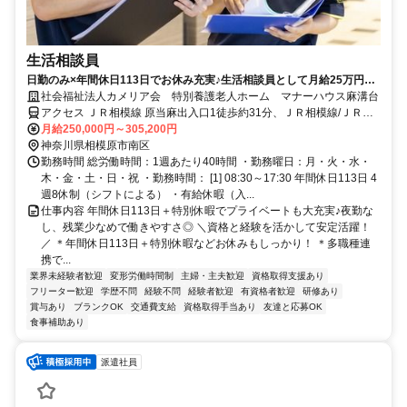
生活相談員
日勤のみ×年間休日113日でお休み充実♪生活相談員として月給25万円～
の安定収入が叶う☆
社会福祉法人カメリア会 特別養護老人ホーム マナーハウス麻溝台
アクセス ＪＲ相模線 原当麻出入口1徒歩約31分、ＪＲ相模線/ＪＲ横
浜線 番田（神奈川県）徒歩約40分、ＪＲ相模線 下溝徒歩約42分 ※北
月給250,000円～305,200円
里大学に隣接 ※JR相模原駅、小田急線相模大野駅よりバス20分程
神奈川県相模原市南区
勤務時間 総労働時間：1週あたり40時間 ・勤務曜日：月・火・水・
木・金・土・日・祝 ・勤務時間： [1] 08:30～17:30 年間休日113日 4
週8休制（シフトによる） ・有給休暇（入...
仕事内容 年間休日113日＋特別休暇でプライベートも大充実♪夜勤な
し、残業少なめで働きやすさ◎ ＼資格と経験を活かして安定活躍！
／ ＊年間休日113日＋特別休暇などお休みもしっかり！ ＊多職種連
携で...
業界未経験者歓迎
変形労働時間制
主婦・主夫歓迎
資格取得支援あり
フリーター歓迎
学歴不問
経験不問
経験者歓迎
有資格者歓迎
研修あり
賞与あり
ブランクOK
交通費支給
資格取得手当あり
友達と応募OK
食事補助あり
派遣社員