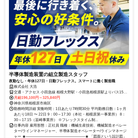
半導体製造装置の組立製造スタッフ
夜勤なし・年休127日・日勤フレックス。スマートに働く製造職
株式会社 大浩
交通・アクセス 小田急線 相模大野駅・小田急相模原駅よりバス15
分、JR横浜線 古淵駅よりバス10分
月給196,100円～325,840円
神奈川県相模原市南区
勤務時間詳細 実働時間：1日あたり7時間30分 平均勤務日数：1ヶ月
あたり18日 〜 22日 9：00～17:30（本社・相模原第一事業所） 8：
30～17:15（韮崎事業所） ※フレックスタイム制...
仕事内容 雇用形態：正社員 職種：機械生産技術、機械製造オペレー
ター/ラインマネージャー、半導体製造オペレーター/ラインマネージ
ャー ★――――――――――――――――★ 「図面という設計図」