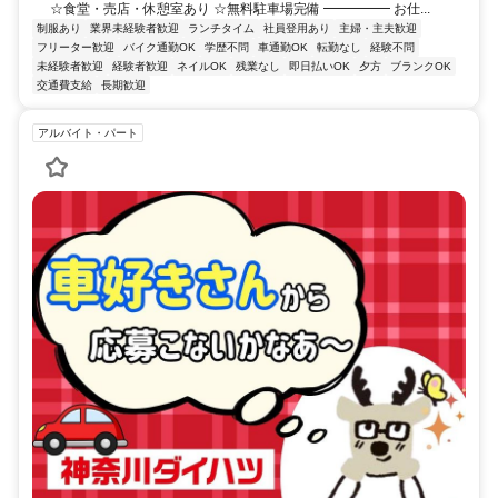
☆食堂・売店・休憩室あり ☆無料駐車場完備 ━━━━━ お仕...
制服あり
業界未経験者歓迎
ランチタイム
社員登用あり
主婦・主夫歓迎
フリーター歓迎
バイク通勤OK
学歴不問
車通勤OK
転勤なし
経験不問
未経験者歓迎
経験者歓迎
ネイルOK
残業なし
即日払いOK
夕方
ブランクOK
交通費支給
長期歓迎
アルバイト・パート