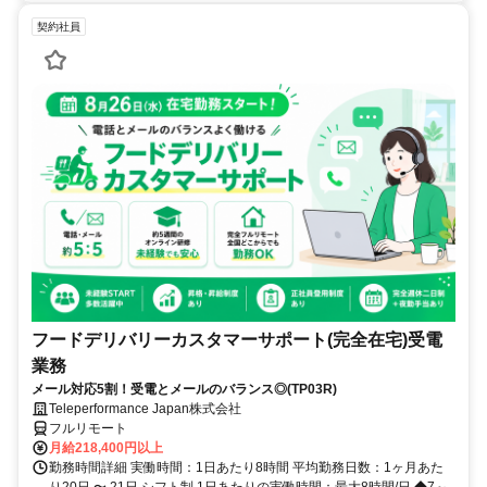
契約社員
フードデリバリーカスタマーサポート(完全在宅)受電
業務
メール対応5割！受電とメールのバランス◎(TP03R)
Teleperformance Japan株式会社
フルリモート
月給218,400円以上
勤務時間詳細 実働時間：1日あたり8時間 平均勤務日数：1ヶ月あた
り20日 〜 21日 シフト制 1日あたりの実働時間：最大8時間/日 ◆7～