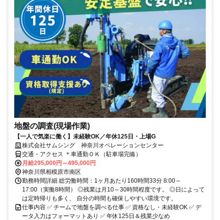
地盤の調査(現場作業)
【一人で気楽に働く】未経験OK／年休125日・上場G
株式会社サムシング 神奈川オペレーションセンター
交通・アクセス ＊車通勤ＯＫ（駐車場完備）
月給295,000円～495,000円
神奈川県相模原市南区
勤務時間詳細 総労働時間：1ヶ月あたり160時間33分 8:00～
17:00（実働8時間） ◎残業は月10～30時間程度です。 ◎日によって
は定時帰りも多く、 自分の時間も確保しやすい環境です。
仕事内容 ✅ チームで地盤を調べる仕事 ✅ 資格なし・未経験OK ✅ デ
ータ入力はフォーマットあり ✅ 年休125日＆残業少なめ