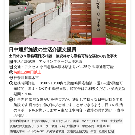
日中通所施設の生活介護支援員
土日休み＆勤務曜日応相談！無資格から勤務可能な福祉のお仕事★
生活介護施設 アッサンブラージュ厚木西
交通・アクセス 小田急線本厚木駅よりバス35分 ※車通勤可能
時給1,280円以上
神奈川県厚木市
勤務時間詳細 ・8:00〜18:00内で勤務時間応相談 ・週1～週5勤務可
短時間、週１～OKです 勤務日数、時間帯はご相談ください 契約更新
期間：１年
仕事内容 知的な障がいを持つ方が、通所して様々な日中活動をする
施設です 穏やかに伸び伸びと過ごすことができるよう、日々の生活
のサポートをお願いします ● 主な仕事内容 ・散歩の付き添い ・食事
の補助...
扶養内勤務OK
社員登用あり
週1日からOK
副業・WワークOK
主婦・主夫歓迎
資格取得支援あり
フリーター歓迎
バイク通勤OK
学歴不問
車通勤OK
職場見学可
平日のみOK
未経験者歓迎
交通費全額支給
午前
経験者歓迎