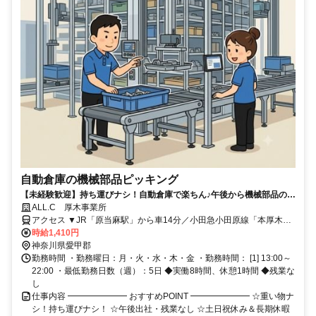
自動倉庫の機械部品ピッキング
【未経験歓迎】持ち運びナシ！自動倉庫で楽ちん♪午後から機械部品のピ
ッキング◎｜土日祝休み｜無料駐車場あり
ALL.C 厚木事業所
アクセス ▼JR「原当麻駅」から車14分／小田急小田原線「本厚木
駅」から車25分／相鉄本線「海老名駅」から車30分
時給1,410円
神奈川県愛甲郡
勤務時間 ・勤務曜日：月・火・水・木・金 ・勤務時間： [1] 13:00～
22:00 ・最低勤務日数（週）：5日 ◆実働8時間、休憩1時間 ◆残業な
し
仕事内容 ━━━━━━━ おすすめPOINT ━━━━━━━ ☆重い物ナ
シ！持ち運びナシ！ ☆午後出社・残業なし ☆土日祝休み＆長期休暇