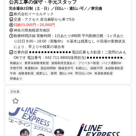
公共工事の保守・手元スタッフ
完全週休2日制（土・日）／日払い・週払い可／／寮完備
株式会社イーエルテック
交通・アクセス 原当麻駅から車で5分
日給15,000円～20,000円
神奈川県相模原市南区
勤務時間詳細 実働時間：1日あたり8時間 平均勤務日数：1ヶ月あた
り22日 9:00～18:00（実働8h） ※基本は残業なし ※現場や業務状況
により、早上りや残業の場合有
仕事内容 ■ ■ ■ ■ ■ ■ ■ ■ ■ ■ ■ ■ ■ ■ 電話応募も大歓迎！ご質問のみも
OKです 電話番号：042-711-9800(採用担当) ■ ■ ■ ■ ■ ■ ■ ■ ■ ■ ■ ■...
制服あり
業界未経験者歓迎
資格取得支援あり
フリーター歓迎
バイク通勤OK
学歴不問
車通勤OK
固定時間制
職場見学可
転勤なし
経験不問
未経験者歓迎
午前
経験者歓迎
残業なし
夜間
週払いOK
即日払いOK
有資格者歓迎
研修あり
正社員