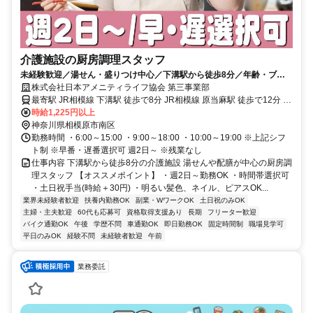
介護施設の厨房調理スタッフ
未経験歓迎／湯せん・盛りつけ中心／下溝駅から徒歩8分／年齢・ブラ
ンク不問／60代活躍中／車通勤可
株式会社日本アメニティライフ協会 第三事業部
最寄駅 JR相模線 下溝駅 徒歩で8分 JR相模線 原当麻駅 徒歩で12分 最
寄駅備考 【バスの場合】 JR相模線 原当麻駅 東口 神奈中バス 1番の
時給1,225円以上
りば (台14) 相武台前駅 行 小田急小田原線 相武台前駅 北口 神奈中バ
神奈川県相模原市南区
ス 4番のりば (台14) 原当麻駅 行 →「八景の棚（はけのたな）」下車
勤務時間 ・6:00～15:00 ・9:00～18:00 ・10:00～19:00 ※上記シフ
徒歩1 分
ト制 ※早番・遅番選択可 週2日～ ※残業なし
仕事内容 下溝駅から徒歩8分の介護施設 湯せんや配膳が中心の厨房調
理スタッフ 【オススメポイント】 ・週2日～勤務OK ・時間帯選択可
・土日祝手当(時給＋30円) ・明るい髪色、ネイル、ピアスOK...
業界未経験者歓迎
扶養内勤務OK
副業・WワークOK
土日祝のみOK
主婦・主夫歓迎
60代も応募可
資格取得支援あり
長期
フリーター歓迎
バイク通勤OK
午後
学歴不問
車通勤OK
即日勤務OK
固定時間制
職場見学可
平日のみOK
経験不問
未経験者歓迎
午前
業務委託