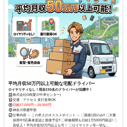
平均月収50万円以上可能な宅配ドライバー
ロイヤリティなし！現在150名のドライバーが活躍中！
株式会社Gift(愛川中津センター)
交通・アクセス 直行直帰OK
日給17,000円～28,000円
神奈川県愛甲郡
仕事内容 ～ この求人のオススメポイント ～ 〇面接1回のみ‼ 〇大量
採用中‼応募者是認と面接予定‼ 〇研修期間も日給1万5000円保証! 〇
高収入！平均月収50万円以上も可！ 〇ロイヤリティ等一切な...