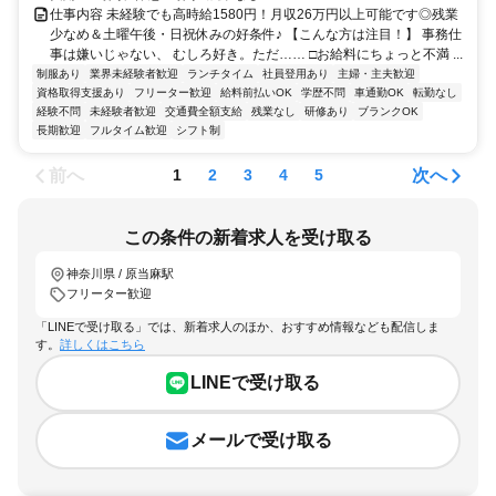
仕事内容 未経験でも高時給1580円！月収26万円以上可能です◎残業
少なめ＆土曜午後・日祝休みの好条件♪ 【こんな方は注目！】 事務仕
事は嫌いじゃない、 むしろ好き。ただ…… □お給料にちょっと不満 ...
制服あり
業界未経験者歓迎
ランチタイム
社員登用あり
主婦・主夫歓迎
資格取得支援あり
フリーター歓迎
給料前払いOK
学歴不問
車通勤OK
転勤なし
経験不問
未経験者歓迎
交通費全額支給
残業なし
研修あり
ブランクOK
長期歓迎
フルタイム歓迎
シフト制
前へ
次へ
1
2
3
4
5
この条件の新着求人を受け取る
神奈川県 / 原当麻駅
フリーター歓迎
「LINEで受け取る」では、新着求人のほか、おすすめ情報なども配信しま
す。
詳しくはこちら
LINEで受け取る
メールで受け取る