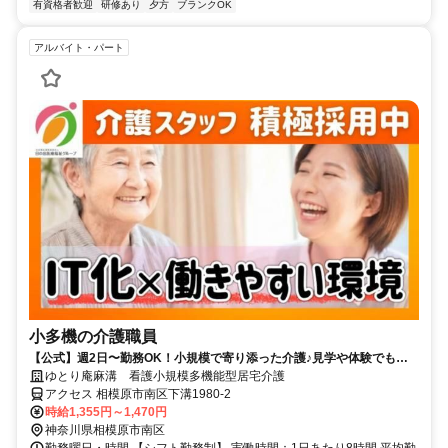
有資格者歓迎
研修あり
夕方
ブランクOK
アルバイト・パート
小多機の介護職員
【公式】週2日〜勤務OK！小規模で寄り添った介護♪見学や体験でも
OK！／日の出医療福祉グループ
ゆとり庵麻溝 看護小規模多機能型居宅介護
アクセス 相模原市南区下溝1980-2
時給1,355円～1,470円
神奈川県相模原市南区
勤務曜日・時間 【シフト勤務制】 実働時間：1日あたり8時間 平均勤