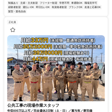
制服あり
主婦・主夫歓迎
フリーター歓迎
学歴不問
車通勤OK
職場見学可
経験者歓迎
週払いOK
即日払いOK
有資格者歓迎
ブランクOK
友達と応募OK
髪型・髪色自由
正社員
公共工事の現場作業スタッフ
年収600万以上可／完全週休2日制（土・日）／賞与有／寮完備