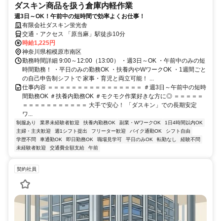
ダスキン商品を扱う倉庫内軽作業
週3日～OK！午前中の短時間で効率よくお仕事！
有限会社ダスキン蛍光舎
交通・アクセス 「原当麻」駅徒歩10分
時給1,225円
神奈川県相模原市南区
勤務時間詳細 9:00～12:00（13:00） ・週3日～OK ・午前中のみの短
時間勤務！ ・平日のみの勤務OK ・扶養内やWワークOK ・1週間ごと
の自己申告制シフトで 家事・育児と両立可能！ ...
仕事内容 ＝＝＝＝＝＝＝＝＝＝＝＝＝＝＝＝ ＃週3日～午前中の短時
間勤務OK ＃扶養内勤務OK ＃モクモク作業好きな方に◎ ＝＝＝＝＝
＝＝＝＝＝＝＝＝＝＝＝ 大手で安心！ 「ダスキン」での長期安定
ワ...
制服あり
業界未経験者歓迎
扶養内勤務OK
副業・WワークOK
1日4時間以内OK
主婦・主夫歓迎
週1シフト提出
フリーター歓迎
バイク通勤OK
シフト自由
学歴不問
車通勤OK
即日勤務OK
職場見学可
平日のみOK
転勤なし
経験不問
未経験者歓迎
交通費全額支給
午前
契約社員