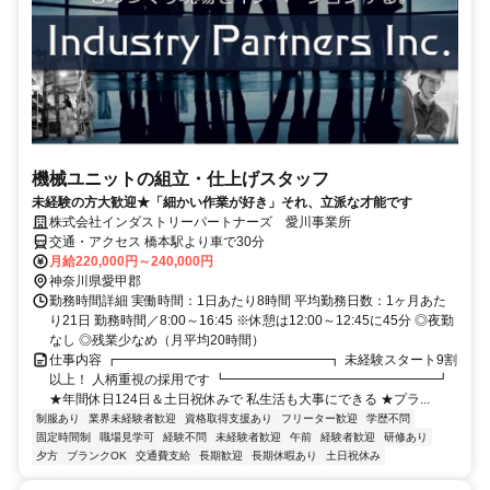
機械ユニットの組立・仕上げスタッフ
未経験の方大歓迎★「細かい作業が好き」それ、立派な才能です
株式会社インダストリーパートナーズ 愛川事業所
交通・アクセス 橋本駅より車で30分
月給220,000円～240,000円
神奈川県愛甲郡
勤務時間詳細 実働時間：1日あたり8時間 平均勤務日数：1ヶ月あた
り21日 勤務時間／8:00～16:45 ※休憩は12:00～12:45に45分 ◎夜勤
なし ◎残業少なめ（月平均20時間）
仕事内容 ┏━━━━━━━━━━━━━━━━┓ 未経験スタート9割
以上！ 人柄重視の採用です ┗━━━━━━━━━━━━━━━━┛
★年間休日124日＆土日祝休みで 私生活も大事にできる ★プラ...
制服あり
業界未経験者歓迎
資格取得支援あり
フリーター歓迎
学歴不問
固定時間制
職場見学可
経験不問
未経験者歓迎
午前
経験者歓迎
研修あり
夕方
ブランクOK
交通費支給
長期歓迎
長期休暇あり
土日祝休み