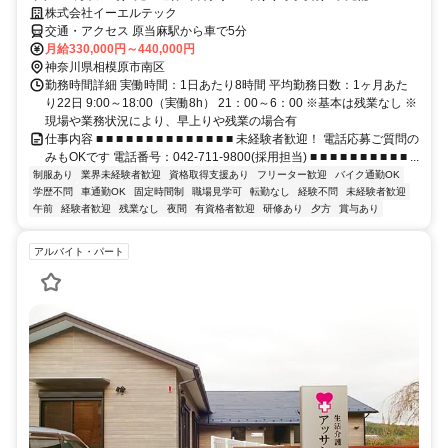
株式会社イーエルテック
交通・アクセス 原当麻駅から車で5分
月給330,000円～440,000円
神奈川県相模原市南区
勤務時間詳細 実働時間：1日あたり8時間 平均勤務日数：1ヶ月あた
り22日 9:00～18:00（実働8h） 21：00～6：00 ※基本は残業なし ※
現場や業務状況により、早上りや残業の場合有
仕事内容 ■ ■ ■ ■ ■ ■ ■ ■ ■ ■ ■ ■ ■ ■ 未経験者歓迎！ 電話応募ご質問の
みもOKです 電話番号：042-711-9800(採用担当) ■ ■ ■ ■ ■ ■ ■ ■ ■ ■ ...
制服あり
業界未経験者歓迎
資格取得支援あり
フリーター歓迎
バイク通勤OK
学歴不問
車通勤OK
固定時間制
職場見学可
転勤なし
経験不問
未経験者歓迎
午前
経験者歓迎
残業なし
夜間
有資格者歓迎
研修あり
夕方
賞与あり
アルバイト・パート