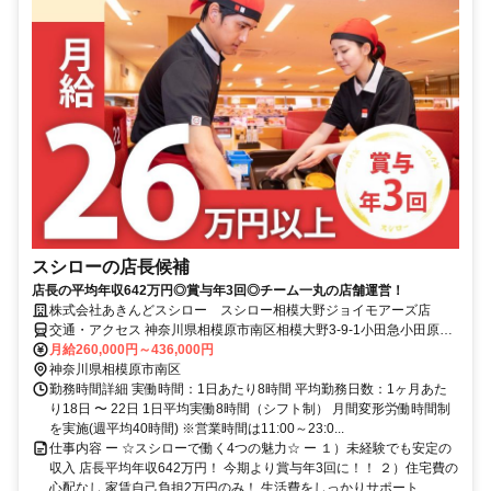
スシローの店長候補
店長の平均年収642万円◎賞与年3回◎チーム一丸の店舗運営！
株式会社あきんどスシロー スシロー相模大野ジョイモアーズ店
交通・アクセス 神奈川県相模原市南区相模大野3-9-1小田急小田原線
相模大野駅 徒歩1分
月給260,000円～436,000円
神奈川県相模原市南区
勤務時間詳細 実働時間：1日あたり8時間 平均勤務日数：1ヶ月あた
り18日 〜 22日 1日平均実働8時間（シフト制） 月間変形労働時間制
を実施(週平均40時間) ※営業時間は11:00～23:0...
仕事内容 ー ☆スシローで働く4つの魅力☆ ー １）未経験でも安定の
収入 店長平均年収642万円！ 今期より賞与年3回に！！ ２）住宅費の
心配なし 家賃自己負担2万円のみ！ 生活費をしっかりサポート ...