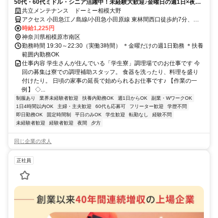
50代・60代ミドル・シニア活躍中！未経験大歓迎♪金曜日の週1日×夜の
短時間◎家事の延長線上でOK★
共立メンテナンス ドーミー相模大野
アクセス 小田急江ノ島線/小田急小田原線 東林間西口徒歩約7分、小
田急江ノ島線 相模大野南口徒歩約15分、小田急小田原線/東京メトロ
時給1,225円
千代田線 相模大野南口徒歩約15分
神奈川県相模原市南区
勤務時間 19:30～22:30（実働3時間） ＊金曜だけの週1日勤務 ＊扶養
範囲内勤務OK
仕事内容 学生さんが住んでいる「学生寮」調理場でのお仕事です 今
回の募集は寮での調理補助スタッフ。 食器を洗ったり、料理を盛り
付けたり。 日頃の家事の延長で始められるお仕事です♪ 【作業の一
例】 ◇...
制服あり
業界未経験者歓迎
扶養内勤務OK
週1日からOK
副業・WワークOK
1日4時間以内OK
主婦・主夫歓迎
60代も応募可
フリーター歓迎
学歴不問
即日勤務OK
固定時間制
平日のみOK
学生歓迎
転勤なし
経験不問
未経験者歓迎
経験者歓迎
夜間
夕方
同じ企業の求人
正社員