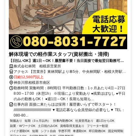
解体現場での軽作業スタッフ(資材搬出・清掃)
【日払いOK】週1日～OK！履歴書不要！当日面接で最短翌日勤務可！
TEL：080-8031-7727
株式会社林間 相模原営業所
アクセス 【営業所】東林間駅より車5分、中央林間駅・相模大野駅よ
り車10分
日給12,500円以上
神奈川県相模原市南区
勤務時間 実働時間：8時間/日 平均勤務日数：1ヶ月あたり4日～27日
8:00～17:00（休憩1h） ※現場により変動あり ●残業ほぼなし ●平日
のみの勤務もOK！ ●週1日～OK！長期も短期も...
仕事内容 面接に来たらほぼ採用！履歴書いらずで即スタート！
///////////////////////////////////////// ▼電話応募なら会員登録の必要なし▼ TEL：
080-80...
制服あり
短期（3ヵ月以内）
扶養内勤務OK
社員登用あり
週1日からOK
副業・WワークOK
土日祝のみOK
資格取得支援あり
フリーター歓迎
バイク通勤OK
短期
シフト自由
学歴不問
車通勤OK
即日勤務OK
固定時間制