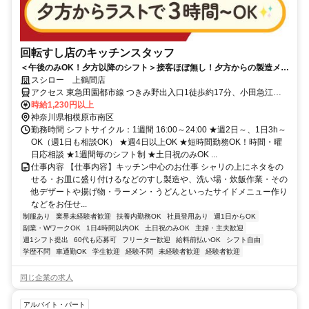
回転すし店のキッチンスタッフ
＜午後のみOK！夕方以降のシフト＞接客ほぼ無し！夕方からの製造メイ
ンでコツコツ働ける
スシロー 上鶴間店
アクセス 東急田園都市線 つきみ野出入口1徒歩約17分、小田急江ノ
島線/小田急小田原線 東林間東口徒歩約20分、小田急小田原線 相模大
時給1,230円以上
野東口(南出口)徒歩約25分
神奈川県相模原市南区
勤務時間 シフトサイクル：1週間 16:00～24:00 ★週2日～、1日3h～
OK（週1日も相談OK） ★週4日以上OK ★短時間勤務OK！時間・曜
日応相談 ★1週間毎のシフト制 ★土日祝のみOK ...
仕事内容 【仕事内容】キッチン中心のお仕事 シャリの上にネタをの
せる・お皿に盛り付けるなどのすし製造や、洗い場・炊飯作業・その
他デザートや揚げ物・ラーメン・うどんといったサイドメニュー作り
などをお任せ...
制服あり
業界未経験者歓迎
扶養内勤務OK
社員登用あり
週1日からOK
副業・WワークOK
1日4時間以内OK
土日祝のみOK
主婦・主夫歓迎
週1シフト提出
60代も応募可
フリーター歓迎
給料前払いOK
シフト自由
学歴不問
車通勤OK
学生歓迎
経験不問
未経験者歓迎
経験者歓迎
同じ企業の求人
アルバイト・パート