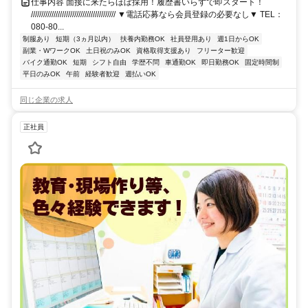
仕事内容 面接に来たらほぼ採用！履歴書いらずで即スタート！
///////////////////////////////////////// ▼電話応募なら会員登録の必要なし▼ TEL：
080-80...
制服あり
短期（3ヵ月以内）
扶養内勤務OK
社員登用あり
週1日からOK
副業・WワークOK
土日祝のみOK
資格取得支援あり
フリーター歓迎
バイク通勤OK
短期
シフト自由
学歴不問
車通勤OK
即日勤務OK
固定時間制
平日のみOK
午前
経験者歓迎
週払いOK
同じ企業の求人
正社員