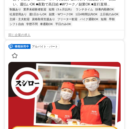
い、週払いOK ■夜勤で高日給 ■Wワーク／副業OK ■直行直帰...
制服あり
業界未経験者歓迎
短期（3ヵ月以内）
ランチタイム
扶養内勤務OK
社員登用あり
週1日からOK
副業・WワークOK
1日4時間以内OK
土日祝のみOK
主婦・主夫歓迎
資格取得支援あり
フリーター歓迎
バイク通勤OK
短期
早朝
シフト自由
学歴不問
車通勤OK
平日のみOK
同じ企業の求人
アルバイト・パート