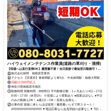
ハイウェイメンテナンス作業員(道路の草刈り・清掃)
【現場へは直行直帰OK】履歴書不要！当日面接で最短翌日勤務可！
TEL：080-8031-7727
株式会社林間 相模原営業所
アクセス 【営業所】東林間駅より車5分、中央林間駅・相模大野駅よ
り車10分
日給12,500円以上
神奈川県相模原市南区
勤務時間 実働時間：8時間/日 平均勤務日数：1ヶ月あたり4日～27日
8:00～17:00（休憩1h） ※現場により変動あり ●残業ほぼなし ●平日
のみの勤務もOK！ ●週1日～OK！長期も短期も...
仕事内容 面接に来たらほぼ採用！履歴書いらずで即スタート！
///////////////////////////////////////// ▼電話応募なら会員登録の必要なし▼ TEL：