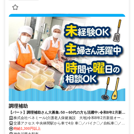
調理補助
【パート】調理補助さん大募集♪50～60代の方も活躍中♪令和8年2月新規
オープン☆
株式会社ベネミール(介護老人保健施設 大地)令和8年2月新規オープ
ン
交通アクセス 中央林間駅から車で4分 車〇／バイク〇／自転車〇／公
共交通機関〇
時給1,300円以上