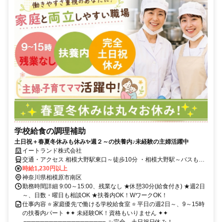
学校給食の調理補助
土日祝＋春夏冬休みも休み✨週２～の扶養内♪未経験の主婦活躍中
イートランド株式会社
交通・アクセス 相模大野駅東口～徒歩10分 ・相模大野駅～バスもあ
ります(バス停～徒歩5分)
時給1,230円以上
神奈川県相模原市南区
勤務時間詳細 9:00～15:00、残業なし ★休憩30分(給食付き) ★週2日
～、日数・曜日も相談OK ★扶養内OK！WワークOK！
仕事内容 ⭐ 家庭優先で働ける学校給食室 ⭐ 平日の週2日～、9～15時
の扶養内パート ✦✦ 未経験OK！資格もいりません ✦✦
╔═════════════════╗ ✨完全、土日祝日休み！...