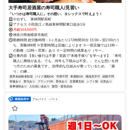
大手寿司居酒屋の寿司職人/見習い
「いつかは寿司職人に」その想い、ヨシックスで叶えよう！
や台ずし 東林間駅前町
アクセス 小田急江ノ島線東林間駅東口徒歩1分
月給344,000円
神奈川県相模原市南区
勤務時間 総労働時間：1ヶ月あたり172時間30分 15:00～翌2:00のう
ち、実働8時間 ※営業時間は店舗によります ※一部店舗では11時～
の勤務（12時～営業）あり ※一定時間の残業あり（サー...
仕事内容 【長い修行は不要！実践で“本格手握り”を学べます】 「寿司
職人に興味がある。でも、何年も下積みは不安。」 そんな想いを持
つ方のための募集です。 効率的な仕組みが整っているため、「握
り」の練...
業界未経験者歓迎
バイク通勤OK
学歴不問
車通勤OK
職場見学可
経験不問
研修あり
賞与あり
ブランクOK
育休あり
交通費支給
シフト制
社割あり
食事補助あり
入社祝い金あり
髪型・髪色自由
アルバイト・パート