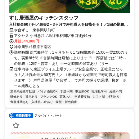
すし居酒屋のキッチンスタッフ
入社祝金60万円／最短2～3ヶ月で寿司職人を目指せる！／1回の勤務で1
食無料のまかないあり
や台ずし 東林間駅前町
アクセス 小田急江ノ島線東林間駅東口徒歩1分
月給344,000円
神奈川県相模原市南区
勤務時間 総労働時間：1ヶ月あたり172時間30分 15:00～翌2:00のう
ち、実働8時間 ※営業時間は店舗によります ※一部店舗では11時～
の勤務（12時～営業）あり ※一定時間の残業あり（サー...
仕事内容 ＼東証プライム上場グループ安定企業で、正社員になろ
う！入社祝金最大60万円！／ 《未経験から短期間で寿司職人を目指
せます！》 寿司居酒屋「や台ずし」で寿司の握りや調理、接客・ホ
ール業務などを...
業界未経験者歓迎
バイク通勤OK
学歴不問
車通勤OK
職場見学可
経験不問
研修あり
賞与あり
ブランクOK
育休あり
交通費支給
シフト制
社割あり
食事補助あり
入社祝い金あり
髪型・髪色自由
アルバイト・パート