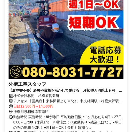
外構工事スタッフ
【履歴書不要】経験や資格を活かして働ける｜月収40万円以上も可｜
TEL：080-8031-7727
株式会社林間 相模原営業所
アクセス 【営業所】東林間駅より車5分、中央林間駅・相模大野駅よ
り車10分
日給12,500円～14,500円
神奈川県相模原市南区
勤務時間 実働時間：8時間/日 平均勤務日数：1ヶ月あたり4日～27日
8:00～17:00（休憩1h） ※現場により変動あり ●残業ほぼなし ●平日
のみの勤務もOK！ ●週1日～OK！長期も短期も...