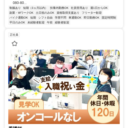
080-80...
制服あり
短期（3ヵ月以内）
扶養内勤務OK
社員登用あり
週1日からOK
副業・WワークOK
土日祝のみOK
資格取得支援あり
フリーター歓迎
バイク通勤OK
短期
シフト自由
学歴不問
車通勤OK
即日勤務OK
固定時間制
平日のみOK
未経験者歓迎
午前
経験者歓迎
正社員