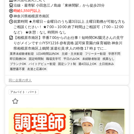
からプライベート充実！
株式会社あんだんて
沿線・最寄駅 小田急江ノ島線「東林間駅」から徒歩20分
時給1,550円以上
神奈川県相模原市南区
就業時間 ★月曜日～金曜日のうち週3日以上 土曜日勤務が可能な方も
ご相談ください！ ★7:00～10:00 終了時間はご相談可（7:00～12:00
など） ★休憩：なし 時間外 なし
【相模原市南区】早番7:00からのお仕事！短時間OK/園児さんの見守
りがメインです☆/YSY1216 @有資格 認可保育園の保育補助 神奈川
県相模原市南区上鶴間 派遣社員 求人の特徴 17 時までに...
業界未経験者歓迎
1日4時間以内OK
主婦・主夫歓迎
フリーター歓迎
学歴不問
即日勤務OK
固定時間制
職場見学可
平日のみOK
未経験者歓迎
残業なし
ブランクOK
バイトデビュー歓迎
固定シフト制
週4日以上OK
土日祝休み
履歴書不要
友達と応募OK
同じ企業の求人
アルバイト・パート