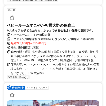
平日のみOK
未経験者歓迎
午前
経験者歓迎
正社員
ベビールームすこやか相模大野の保育士
✨スタッフも子どもたちも、ホッとできる心地よい保育の場所です。
ベビールームすこやか相模大野
アクセス: 小田急線相模大野駅から徒歩で5分 小田急江ノ島線相模大
野駅から徒歩で3分 小田急江ノ島線東林間駅から徒歩で15分
月給225,000円～315,000円
神奈川県相模原市南区
勤務時間・曜日: 完全週休2日制（日曜＋交替制1日） ★残業、持ち帰
り仕事は基本的になし ★希望の休みが取りやすく、プライベートも
充実！ 7：00～19：00迄の間でシフト制 勤務例（実働8時間休憩...
仕事内容: :+:・-・:+:・-・:+:・-・:+: ✨働きやすい環境重視の方へ 保育
求人多数 :+:・-・:+:・-・:+:・-・:+: 年齢や発達段階に応じた関わりを
行いながら、日常生活のサ...
シフト制
昇給あり
アルバイト・パート