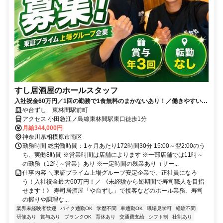
すし居酒屋のホールスタッフ
入社祝金60万円／1回の勤務で1食無料のまかないあり！／働きやすい環
境づくりに力を入れています◎
や台ずし 東林間駅前町
アクセス 小田急江ノ島線東林間駅東口徒歩1分
月給344,000円
神奈川県相模原市南区
勤務時間 総労働時間：1ヶ月あたり172時間30分 15:00～翌2:00のう
ち、実働8時間 ※営業時間は店舗によります ※一部店舗では11時～
の勤務（12時～営業）あり ※一定時間の残業あり（サー...
仕事内容 ＼東証プライム上場グループ安定企業で、正社員になろ
う！入社祝金最大60万円！／ 《未経験から短期間で寿司職人を目指
せます！》 寿司居酒屋「や台ずし」で接客などのホール業務、寿司
の握りや調理な...
業界未経験者歓迎
バイク通勤OK
学歴不問
車通勤OK
職場見学可
経験不問
研修あり
賞与あり
ブランクOK
育休あり
交通費支給
シフト制
社割あり