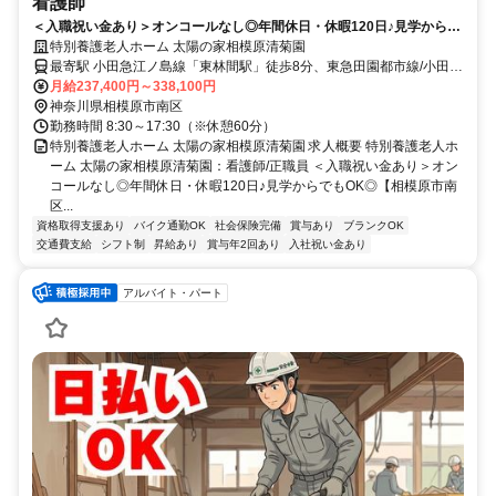
看護師
＜入職祝い金あり＞オンコールなし◎年間休日・休暇120日♪見学からで
もOK◎【相模原市南区、東林間駅、特養、看護師、正職員】
特別養護老人ホーム 太陽の家相模原清菊園
最寄駅 小田急江ノ島線「東林間駅」徒歩8分、東急田園都市線/小田急
江ノ島線「中央林間駅」徒歩18分、小田急小田原線/江ノ島線「相模
月給237,400円～338,100円
大野駅」から神奈川中央交通バス「くぬぎ台小学校入口」バス停下
神奈川県相模原市南区
車、徒歩9分
勤務時間 8:30～17:30（※休憩60分）
特別養護老人ホーム 太陽の家相模原清菊園 求人概要 特別養護老人ホ
ーム 太陽の家相模原清菊園：看護師/正職員 ＜入職祝い金あり＞オン
コールなし◎年間休日・休暇120日♪見学からでもOK◎【相模原市南
区...
資格取得支援あり
バイク通勤OK
社会保険完備
賞与あり
ブランクOK
交通費支給
シフト制
昇給あり
賞与年2回あり
入社祝い金あり
アルバイト・パート