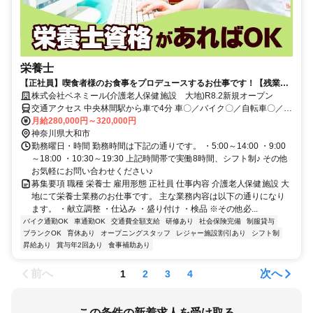
栄養士
【正社員】喫食者様のお食事をプロデュースするお仕事です！【残業月
約5時間／希望休月3回／育児補助】
株式会社ベネミール(介護老人保健施設 大地)R8.2新規オープン
交通アクセス 中央林間駅から車で4分 車〇／バイク〇／自転車〇／公
共交通機関〇
月給280,000円～320,000円
神奈川県大和市
勤務曜日・時間 勤務時間は下記の通りです。 ・5:00～14:00 ・9:00
～18:00 ・10:30～19:30 上記時間帯で実働8時間、シフト制♪ その他
お気軽にお問い合わせください♪
募集要項 職種 栄養士 雇用形態 正社員 仕事内容 介護老人保健施設 大
地にて栄養士業務のお仕事です。 主な業務内容は以下の通りになり
ます。 ・献立調整 ・仕込み ・盛り付け ・検品 ※その他必...
バイク通勤OK
車通勤OK
交通費全額支給
研修あり
社会保険完備
制服貸与
ブランクOK
育休あり
オープニングスタッフ
レジャー施設割引あり
シフト制
昇給あり
賞与年2回あり
食事補助あり
前へ
次へ
1
2
3
4
この条件の新着求人を受け取る