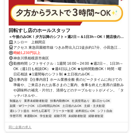
回転すし店のホールスタッフ
＜午後のみOK！夕方以降のシフト＞週2日～＆1日3h～OK！開店後の接
客メインのシンプルなお仕事
スシロー 上鶴間店
アクセス 東急田園都市線 つきみ野出入口1徒歩約17分、小田急江ノ
島線/小田急小田原線 東林間東口徒歩約20分、小田急小田原線 相模大
時給1,230円以上
野東口(南出口)徒歩約25分
神奈川県相模原市南区
勤務時間 シフトサイクル：1週間 16:00～24:00 ★週2日～、1日3h～
OK（週1日も相談OK） ★週4日以上OK ★短時間勤務OK！時間・曜
日応相談 ★1週間毎のシフト制 ★土日祝のみOK ...
仕事内容 【仕事内容】ホール業務全般 夜のピークタイムに向けての
準備や、ご来店されたお客さまのご案内、食事を終えた座席の湯飲み
や調味料の補充・片付け、清掃などのテーブルセットがメイン。「タ
ッチパネルや...
制服あり
業界未経験者歓迎
扶養内勤務OK
社員登用あり
週1日からOK
副業・WワークOK
1日4時間以内OK
土日祝のみOK
主婦・主夫歓迎
週1シフト提出
60代も応募可
フリーター歓迎
給料前払いOK
シフト自由
学歴不問
車通勤OK
学生歓迎
経験不問
未経験者歓迎
経験者歓迎
同じ企業の求人