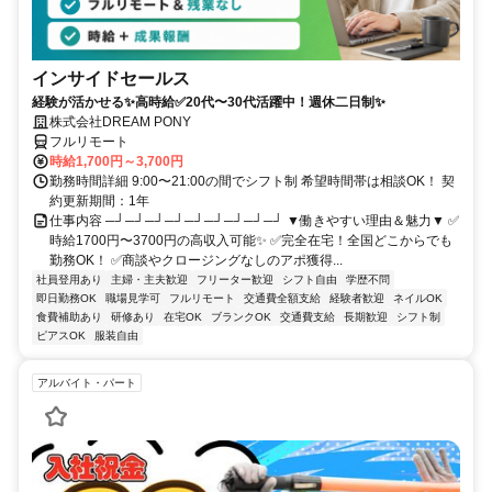
インサイドセールス
経験が活かせる✨高時給✅20代〜30代活躍中！週休二日制✨
株式会社DREAM PONY
フルリモート
時給1,700円～3,700円
勤務時間詳細 9:00〜21:00の間でシフト制 希望時間帯は相談OK！ 契
約更新期間：1年
仕事内容 ─┘─┘─┘─┘─┘─┘─┘─┘─┘ ▼働きやすい理由＆魅力▼ ✅
時給1700円〜3700円の高収入可能✨ ✅完全在宅！全国どこからでも
勤務OK！ ✅商談やクロージングなしのアポ獲得...
社員登用あり
主婦・主夫歓迎
フリーター歓迎
シフト自由
学歴不問
即日勤務OK
職場見学可
フルリモート
交通費全額支給
経験者歓迎
ネイルOK
食費補助あり
研修あり
在宅OK
ブランクOK
交通費支給
長期歓迎
シフト制
ピアスOK
服装自由
アルバイト・パート