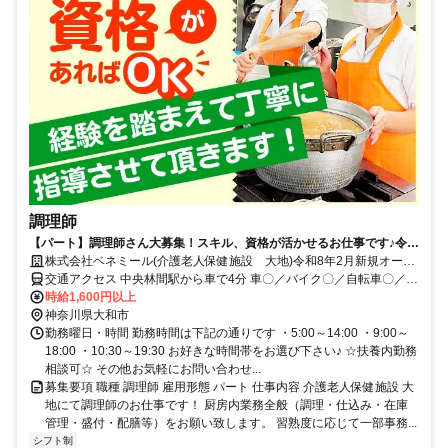
調理師
【パート】調理師さん大募集！スキル、資格が活かせるお仕事です♪令和
8年2月新規オープン☆
株式会社ベネミール(介護老人保健施設 大地)令和8年2月新規オープ
ン
交通アクセス 中央林間駅から車で4分 車〇／バイク〇／自転車〇／公
共交通機関〇
時給1,600円以上
神奈川県大和市
勤務曜日・時間 勤務時間は下記の通りです ・5:00～14:00 ・9:00～
18:00 ・10:30～19:30 お好きな時間帯をお選び下さい♪ ☆扶養内勤務
相談可☆ その他お気軽にお問い合わせ...
募集要項 職種 調理師 雇用形態 パート 仕事内容 介護老人保健施設 大
地にて調理師のお仕事です！ 厨房内業務全般（調理・仕込み・在庫
管理・盛付・配膳等）をお願い致します。 習熟度に応じて一部事務...
シフト制