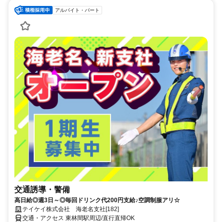
アルバイト・パート
交通誘導・警備
高日給◎週3日～◎毎回ドリンク代200円支給♪空調制服アリ☆
テイケイ株式会社 海老名支社[182]
交通・アクセス 東林間駅周辺/直行直帰OK