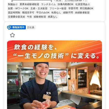
制服あり
業界未経験者歓迎
ランチタイム
扶養内勤務OK
社員登用あり
副業・WワークOK
主婦・主夫歓迎
フリーター歓迎
学歴不問
即日勤務OK
固定時間制
職場見学可
平日のみOK
転勤なし
経験不問
未経験者歓迎
交通費全額支給
午前
経験者歓迎
残業なし
正社員