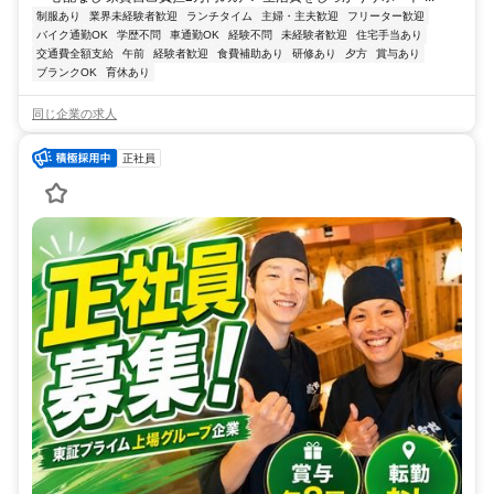
制服あり
業界未経験者歓迎
ランチタイム
主婦・主夫歓迎
フリーター歓迎
バイク通勤OK
学歴不問
車通勤OK
経験不問
未経験者歓迎
住宅手当あり
交通費全額支給
午前
経験者歓迎
食費補助あり
研修あり
夕方
賞与あり
ブランクOK
育休あり
同じ企業の求人
正社員