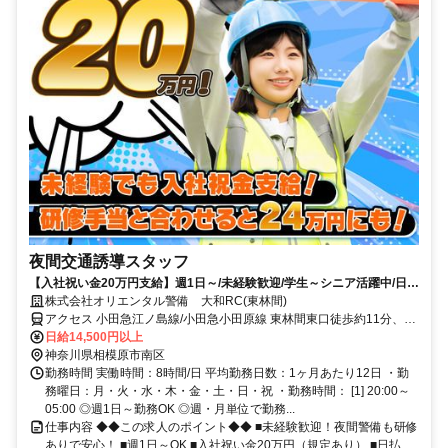
夜間交通誘導スタッフ
【入社祝い金20万円支給】週1日～/未経験歓迎/学生～シニア活躍中/日払
い・週払いOK/履歴書不要！
株式会社オリエンタル警備 大和RC(東林間)
アクセス 小田急江ノ島線/小田急小田原線 東林間東口徒歩約11分、小
田急小田原線/東京メトロ千代田線 相模大野東口(南出口)徒歩約16
日給14,500円以上
分、小田急江ノ島線/小田急小田原線 中央林間東口(ICカード専用)徒歩
神奈川県相模原市南区
約29分 (面接地/大和リクルートセンター)神奈川県大和市大和南2丁目
勤務時間 実働時間：8時間/日 平均勤務日数：1ヶ月あたり12日 ・勤
1-16 ＫＡＷＡＺビル2Ｆ
務曜日：月・火・水・木・金・土・日・祝 ・勤務時間： [1] 20:00～
05:00 ◎週1日～勤務OK ◎週・月単位で勤務...
仕事内容 ◆◆この求人のポイント◆◆ ■未経験歓迎！夜間警備も研修
ありで安心！ ■週1日～OK ■入社祝い金20万円（規定あり） ■日払