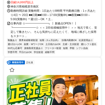
日給14,000円以上
神奈川県相模原市南区
勤務時間詳細 実働時間：1日あたり8時間 平均勤務日数：1ヶ月あた
り4日 〜 20日 ■■日勤■■8:00～17:00(実働8h) ■■夜勤■■20:00～
5:00(実働8h) ＊週1日～OK ＊土...
仕事内容 ☆━━━━━━━━┓ ┃ 新拠点OPEN！┃
┗━━━━━━━━☆ ＜＜ 100名積極採用中！ ＞＞ 地元で長く、安
定して働きたい。 そんな気持ちに応えたくて、 地域に根ざした採用
をスタート...
制服あり
業界未経験者歓迎
短期（3ヵ月以内）
扶養内勤務OK
社員登用あり
週1日からOK
副業・WワークOK
土日祝のみOK
主婦・主夫歓迎
週1シフト提出
60代も応募可
資格取得支援あり
フリーター歓迎
短期
早朝
シフト自由
学歴不問
平日のみOK
学生歓迎
経験不問
正社員