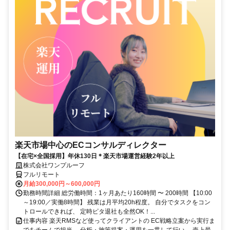
楽天市場中心のECコンサルディレクター
【在宅×全国採用】年休130日＊楽天市場運営経験2年以上
株式会社ワンプルーフ
フルリモート
月給300,000円～600,000円
勤務時間詳細 総労働時間：1ヶ月あたり160時間 〜 200時間 【10:00
～19:00／実働8時間】 残業は月平均20h程度。 自分でタスクをコン
トロールできれば、 定時ピタ退社も全然OK！...
仕事内容 楽天RMSなど使ってクライアントの EC戦略立案から実行ま