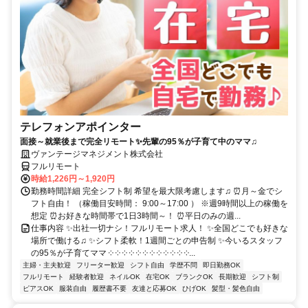
テレフォンアポインター
面接～就業後まで完全リモート✨先輩の95％が子育て中のママ♫
ヴァンテージマネジメント株式会社
フルリモート
時給1,226円～1,920円
勤務時間詳細 完全シフト制 希望を最大限考慮します♫ ⏰月～金でシ
フト自由！ （稼働目安時間： 9:00～17:00 ） ※週9時間以上の稼働を
想定 ⏰お好きな時間帯で1日3時間～！ ⏰平日のみの週...
仕事内容 ✨出社一切ナシ！フルリモート求人！ ✨全国どこでも好きな
場所で働ける♫ ✨シフト柔軟！1週間ごとの申告制 ✨今いるスタッフ
の95％が子育てママ ༶ ༶ ༶ ༶ ༶ ༶ ༶ ༶ ༶ ༶ ༶ ༶...
主婦・主夫歓迎
フリーター歓迎
シフト自由
学歴不問
即日勤務OK
フルリモート
経験者歓迎
ネイルOK
在宅OK
ブランクOK
長期歓迎
シフト制
ピアスOK
服装自由
履歴書不要
友達と応募OK
ひげOK
髪型・髪色自由