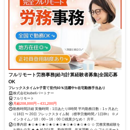
フルリモート労務事務|給与計算経験者募集|全国応募
OK
フレックスタイム✨子育て世代60％活躍中✨在宅勤務手当あり
株式会社kubellパートナー
フルリモート
月給208,000円～431,200円
勤務時間詳細 実働時間：1日あたり8時間 平均勤務日数：1ヶ月あた
り18日 〜 20日 フレックスタイム制 （標準労働時間／1日8h） ※メ
インタイム／10：00～16：00 ◎残業少なめ！ 月平...
仕事内容 ★☆★☆★☆★☆★☆★☆★☆★☆★☆ ☆ 労務実務経験を
お持ちの方 ★ ★ 給与計算、勤怠管理、年末調整 ☆ ☆ フルリモート