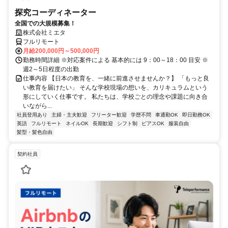
探究コーディネーター
全国での大規模募集！
株式会社ミエタ
フルリモート
月給200,000円～500,000円
勤務時間詳細 ※対応案件による 基本的には 9：00～18：00 目安 ※
週2～5日程度の出勤
仕事内容 【日本の教育を、一緒に前進させませんか？】 「もっと良
い教育を届けたい」 そんな学校現場の想いを、カリキュラムという
形にしていく仕事です。 私たちは、学校ごとの理念や課題に向き合
いながら...
社員登用あり
主婦・主夫歓迎
フリーター歓迎
学歴不問
車通勤OK
即日勤務OK
英語
フルリモート
ネイルOK
長期歓迎
シフト制
ピアスOK
服装自由
髪型・髪色自由
契約社員