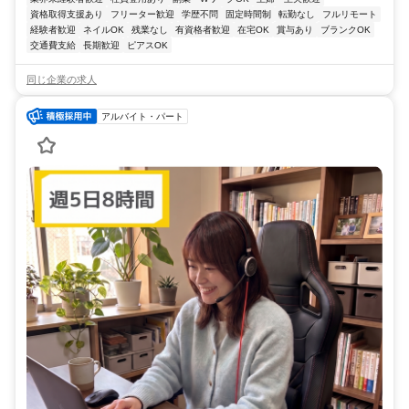
資格取得支援あり
フリーター歓迎
学歴不問
固定時間制
転勤なし
フルリモート
経験者歓迎
ネイルOK
残業なし
有資格者歓迎
在宅OK
賞与あり
ブランクOK
交通費支給
長期歓迎
ピアスOK
同じ企業の求人
アルバイト・パート