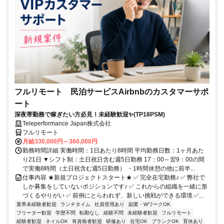
フルリモート 民泊サービスAirbnbのカスタマーサポ
ート
深夜帯勤務で稼ぎたい方必見！未経験歓迎✨(TP18PSM)
Teleperformance Japan株式会社
フルリモート
月給330,000円～360,000円
勤務時間詳細 実働時間：1日あたり8時間 平均勤務日数：1ヶ月あた
り21日 ▼シフト制：土日祝日含む週5日勤務 17：00～翌9：00の間
で実働8時間（土日祝含む週5日勤務） ・1時間休憩の他に前半...
仕事内容 ★新規プロジェクトスタート★ ✅ 完全在宅勤務♪ ✅ 弊社で
しか募集をしていないポジションです♪ ✅ これからの組織を一緒に形
づくるやりがい ✅ 前例にとらわれず、新しい挑戦ができる環境 ✅...
業界未経験者歓迎
ランチタイム
社員登用あり
副業・WワークOK
フリーター歓迎
学歴不問
転勤なし
経験不問
未経験者歓迎
フルリモート
経験者歓迎
ネイルOK
有資格者歓迎
研修あり
在宅OK
ブランクOK
育休あり