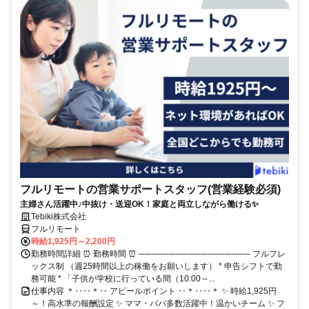
フルリモートの営業サポートスタッフ(営業経験必須)
主婦さん活躍中♪中抜け・送迎OK！家庭と両立しながら働ける✨
Tebiki株式会社
フルリモート
時給1,925円～2,200円
勤務時間詳細 ⏰ 勤務時間 ⏰ ────────────────── フルフレ
ックス制 （週25時間以上の稼働をお願いします） * 申告シフトで勤
務可能 * 「子供が学校に行っている間（10:00～...
仕事内容 ＊‥‥＊‥ アピールポイント ‥＊‥‥＊ ✨ 時給1,925円
～！高水準の報酬設定 ✨ ママ・パパ多数活躍中！温かいチーム ✨ フ