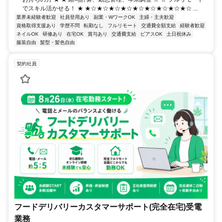
でスキル活かせる！ ★ ★☆★☆★☆★☆★☆★☆★☆★☆★☆ ...
業界未経験者歓迎
社員登用あり
副業・WワークOK
主婦・主夫歓迎
資格取得支援あり
学歴不問
転勤なし
フルリモート
交通費全額支給
経験者歓迎
ネイルOK
研修あり
在宅OK
賞与あり
交通費支給
ピアスOK
土日祝休み
服装自由
髪型・髪色自由
契約社員
フードデリバリーカスタマーサポート(完全在宅)受電
業務