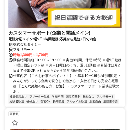
カスタマーサポート(企業と電話メイン)
電話対応メイン/週5日8時間勤務/応募から最短2日で内定
株式会社タイミー
フルリモート
時給1,300円～1,700円
勤務時間詳細 10：00～19：00 ※実働8時間、休憩1時間 ※週5日勤務
・曜日固定シフト制 ※月～日曜日のうち、週5日勤務 ※希望休は月2
日まで提出OK 入社日から2ヶ月間 初期研修がござい...
仕事内容 【このお仕事のポイント！】 ・基本10〜19時の時間固定 ・
みんなが知ってる企業で安心して働ける ・入社初日から完全在宅勤
務 【こんな経験のある方、歓迎】 ・カスタマーサポート業務経験の
あ...
社員登用あり
フリーター歓迎
学歴不問
固定時間制
転勤なし
フルリモート
経験者歓迎
研修あり
在宅OK
長期歓迎
フルタイム歓迎
服装自由
履歴書不要
正社員