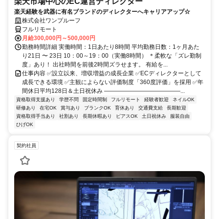
楽天市場中心のEC運営ディレクター
楽天経験を武器に有名ブランドのディレクターへキャリアアップ☆
株式会社ワンプルーフ
フルリモート
月給300,000円～500,000円
勤務時間詳細 実働時間：1日あたり8時間 平均勤務日数：1ヶ月あた
り21日 〜 23日 10：00～19：00（実働8時間） ＊柔軟な「ズレ勤制
度」あり！ 出社時間を前後2時間ズラせます。 有給を...
仕事内容 ✅設立以来、増収増益の成長企業 ✅ECディレクターとして
成長できる環境 ✅主観によらない評価制度「360度評価」を採用 ✅年
間休日平均128日＆土日祝休み ―――――――――――――...
資格取得支援あり
学歴不問
固定時間制
フルリモート
経験者歓迎
ネイルOK
研修あり
在宅OK
賞与あり
ブランクOK
育休あり
交通費支給
長期歓迎
資格取得手当あり
社割あり
長期休暇あり
ピアスOK
土日祝休み
服装自由
ひげOK
契約社員