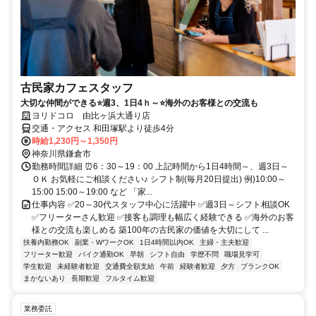
古民家カフェスタッフ
大切な仲間ができる⭐週3、1日4ｈ～⭐海外のお客様との交流も
ヨリドコロ 由比ヶ浜大通り店
交通・アクセス 和田塚駅より徒歩4分
時給1,230円～1,350円
神奈川県鎌倉市
勤務時間詳細 ⏰6：30～19：00 上記時間から1日4時間～、週3日～
ＯＫ お気軽にご相談ください♪ シフト制(毎月20日提出) 例)10:00～
15:00 15:00～19:00 など 「家...
仕事内容 ✅20～30代スタッフ中心に活躍中 ✅週3日～シフト相談OK
✅フリーターさん歓迎 ✅接客も調理も幅広く経験できる ✅海外のお客
様との交流も楽しめる 築100年の古民家の価値を大切にして ...
扶養内勤務OK
副業・WワークOK
1日4時間以内OK
主婦・主夫歓迎
フリーター歓迎
バイク通勤OK
早朝
シフト自由
学歴不問
職場見学可
学生歓迎
未経験者歓迎
交通費全額支給
午前
経験者歓迎
夕方
ブランクOK
まかないあり
長期歓迎
フルタイム歓迎
業務委託