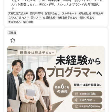
でをチームで担当。 分析・施策提案・運用を一貫して行い、 売上最
大化を牽引します。 デロンギ等、ナショナルブランドの 年間売り
上...
資格取得支援あり
固定時間制
住宅手当あり
フルリモート
経験者歓迎
研修あり
在宅OK
賞与あり
育休あり
交通費支給
資格取得手当あり
長期休暇あり
土日祝休み
服装自由
正社員