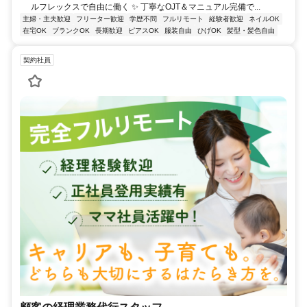
ルフレックスで自由に働く ✨ 丁寧なOJT＆マニュアル完備で...
主婦・主夫歓迎
フリーター歓迎
学歴不問
フルリモート
経験者歓迎
ネイルOK
在宅OK
ブランクOK
長期歓迎
ピアスOK
服装自由
ひげOK
髪型・髪色自由
契約社員