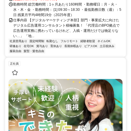
勤務時間 総労働時間：1ヶ月あたり160時間 ・勤務曜日：月・火・
水・木・金 ・勤務時間： [1] 09:30～18:30 ・最低勤務日数（週）：5
日 残業月平均4時間19分（2025年度）
仕事内容 【デジタルマーケティング本部】部門・事業拡大に向けた
デジタル広告運用コンサルタント積極募集！ 「代理店のBPO拠点で
広告運用実務に携わっているけれど、入稿・運用だけでは物足りな
い…」 「地...
社員登用あり
固定時間制
転勤なし
フルリモート
経験者歓迎
ネイルOK
研修あり
在宅OK
賞与あり
育休あり
長期休暇あり
ピアスOK
土日祝休み
服装自由
髪型・髪色自由
正社員