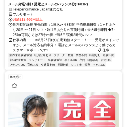
メール対応5割！受電とメールのバランス◎(TP03R)
Teleperformance Japan株式会社
フルリモート
月給218,400円以上
勤務時間詳細 実働時間：1日あたり8時間 平均勤務日数：1ヶ月あた
り20日 〜 21日 シフト制 1日あたりの実働時間：最大8時間/日 ◆7～
25時(可能な方は27時)の間で週5日/実働8時間のシフ...
仕事内容 ━━ 📅8月26日(水)在宅勤務スタート！━━ 受電がメインで
すが、メール対応も約半分！ 電話とメールのバランスよく働けるカ
スタマーサポートです♪ ━━━━━━━━━━━━━━ 📋 仕事...
業界未経験者歓迎
社員登用あり
フリーター歓迎
学歴不問
転勤なし
経験不問
未経験者歓迎
フルリモート
経験者歓迎
ネイルOK
夜間
研修あり
在宅OK
ブランクOK
育休あり
交通費支給
長期歓迎
シフト制
深夜
ピアスOK
業務委託