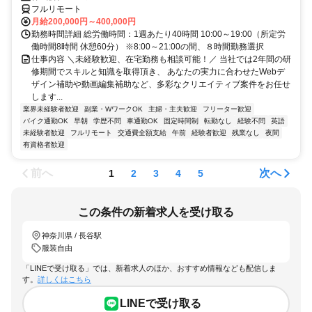
フルリモート
月給200,000円～400,000円
勤務時間詳細 総労働時間：1週あたり40時間 10:00～19:00（所定労
働時間8時間 休憩60分） ※8:00～21:00の間、８時間勤務選択
仕事内容 ＼未経験歓迎、在宅勤務も相談可能！／ 当社では2年間の研
修期間でスキルと知識を取得頂き、 あなたの実力に合わせたWebデ
ザイン補助や動画編集補助など、多彩なクリエイティブ案件をお任せ
します...
業界未経験者歓迎
副業・WワークOK
主婦・主夫歓迎
フリーター歓迎
バイク通勤OK
早朝
学歴不問
車通勤OK
固定時間制
転勤なし
経験不問
英語
未経験者歓迎
フルリモート
交通費全額支給
午前
経験者歓迎
残業なし
夜間
有資格者歓迎
前へ
次へ
1
2
3
4
5
この条件の新着求人を受け取る
神奈川県 / 長谷駅
服装自由
「LINEで受け取る」では、新着求人のほか、おすすめ情報なども配信しま
す。
詳しくはこちら
LINEで受け取る