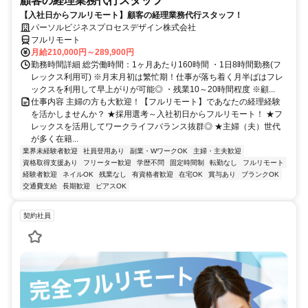
顧客の経理業務代行スタッフ
【入社日からフルリモート】顧客の経理業務代行スタッフ！
パーソルビジネスプロセスデザイン株式会社
フルリモート
月給210,000円～289,900円
勤務時間詳細 総労働時間：1ヶ月あたり160時間 ・1日8時間勤務(フ
レックス利用可) ※月末月初は繁忙期！仕事が落ち着く月半ばはフレ
ックスを利用して早上がりが可能◎ ・残業10～20時間程度 ※顧...
仕事内容 主婦の方も大歓迎！【フルリモート】であなたの経理経験
を活かしませんか？ ★採用選考～入社初日からフルリモート！ ★フ
レックスを活用してワークライフバランス抜群◎ ★主婦（夫）世代
が多く在籍...
業界未経験者歓迎
社員登用あり
副業・WワークOK
主婦・主夫歓迎
資格取得支援あり
フリーター歓迎
学歴不問
固定時間制
転勤なし
フルリモート
経験者歓迎
ネイルOK
残業なし
有資格者歓迎
在宅OK
賞与あり
ブランクOK
交通費支給
長期歓迎
ピアスOK
契約社員