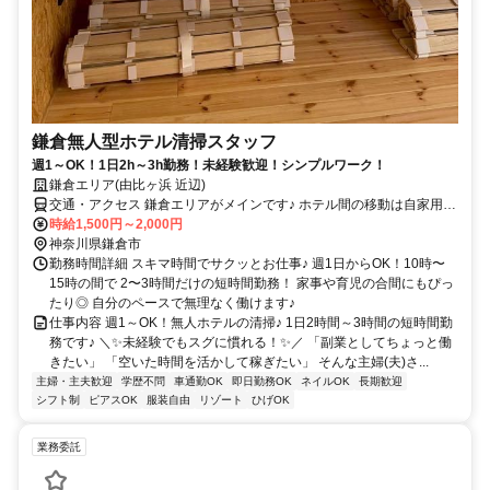
鎌倉無人型ホテル清掃スタッフ
週1～OK！1日2h～3h勤務！未経験歓迎！シンプルワーク！
鎌倉エリア(由比ヶ浜 近辺)
交通・アクセス 鎌倉エリアがメインです♪ ホテル間の移動は自家用車
の利用をお願いします。
時給1,500円～2,000円
神奈川県鎌倉市
勤務時間詳細 スキマ時間でサクッとお仕事♪ 週1日からOK！10時〜
15時の間で 2〜3時間だけの短時間勤務！ 家事や育児の合間にもぴっ
たり◎ 自分のペースで無理なく働けます♪
仕事内容 週1～OK！無人ホテルの清掃♪ 1日2時間～3時間の短時間勤
務です♪ ＼✨未経験でもスグに慣れる！✨／ 「副業としてちょっと働
きたい」 「空いた時間を活かして稼ぎたい」 そんな主婦(夫)さ...
主婦・主夫歓迎
学歴不問
車通勤OK
即日勤務OK
ネイルOK
長期歓迎
シフト制
ピアスOK
服装自由
リゾート
ひげOK
業務委託