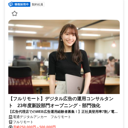
契約社員
【フルリモート】デジタル広告の運用コンサルタン
ト 23年度新設部門オープニング・部門強化
【広告代理店でのWEB広告運用経験者募集！】正社員登用率7割／電通
G／全国×完全在宅／年休126日・土日祝休み／残業月平均4時間19分
電通デジタルアンカー フルリモート
フルリモート
月給250,000円～500,000円