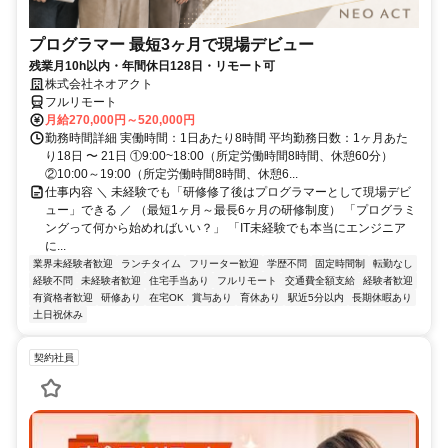
プログラマー 最短3ヶ月で現場デビュー
残業月10h以内・年間休日128日・リモート可
株式会社ネオアクト
フルリモート
月給270,000円～520,000円
勤務時間詳細 実働時間：1日あたり8時間 平均勤務日数：1ヶ月あた
り18日 〜 21日 ①9:00~18:00（所定労働時間8時間、休憩60分）
②10:00～19:00（所定労働時間8時間、休憩6...
仕事内容 ＼ 未経験でも「研修修了後はプログラマーとして現場デビ
ュー」できる ／ （最短1ヶ月～最長6ヶ月の研修制度） 「プログラミ
ングって何から始めればいい？」 「IT未経験でも本当にエンジニア
に...
業界未経験者歓迎
ランチタイム
フリーター歓迎
学歴不問
固定時間制
転勤なし
経験不問
未経験者歓迎
住宅手当あり
フルリモート
交通費全額支給
経験者歓迎
有資格者歓迎
研修あり
在宅OK
賞与あり
育休あり
駅近5分以内
長期休暇あり
土日祝休み
契約社員