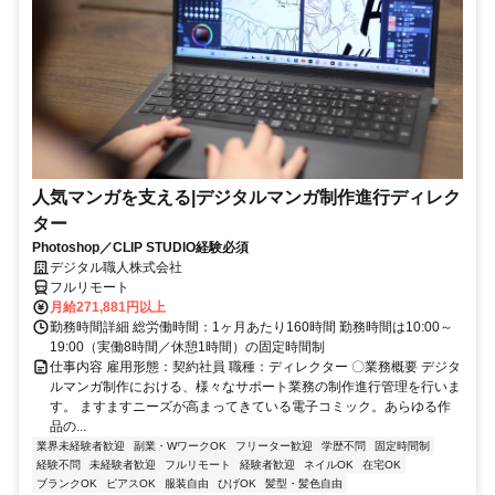
人気マンガを支える|デジタルマンガ制作進行ディレク
ター
Photoshop／CLIP STUDIO経験必須
デジタル職人株式会社
フルリモート
月給271,881円以上
勤務時間詳細 総労働時間：1ヶ月あたり160時間 勤務時間は10:00～
19:00（実働8時間／休憩1時間）の固定時間制
仕事内容 雇用形態：契約社員 職種：ディレクター 〇業務概要 デジタ
ルマンガ制作における、様々なサポート業務の制作進行管理を行いま
す。 ますますニーズが高まってきている電子コミック。あらゆる作
品の...
業界未経験者歓迎
副業・WワークOK
フリーター歓迎
学歴不問
固定時間制
経験不問
未経験者歓迎
フルリモート
経験者歓迎
ネイルOK
在宅OK
ブランクOK
ピアスOK
服装自由
ひげOK
髪型・髪色自由