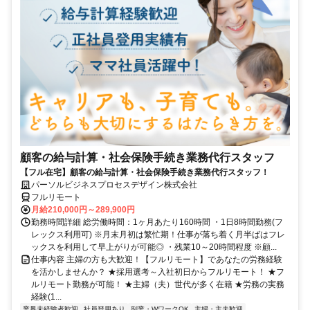
顧客の給与計算・社会保険手続き業務代行スタッフ
【フル在宅】顧客の給与計算・社会保険手続き業務代行スタッフ！
パーソルビジネスプロセスデザイン株式会社
フルリモート
月給210,000円～289,900円
勤務時間詳細 総労働時間：1ヶ月あたり160時間 ・1日8時間勤務(フ
レックス利用可) ※月末月初は繁忙期！仕事が落ち着く月半ばはフレ
ックスを利用して早上がりが可能◎ ・残業10～20時間程度 ※顧...
仕事内容 主婦の方も大歓迎！【フルリモート】であなたの労務経験
を活かしませんか？ ★採用選考～入社初日からフルリモート！ ★フ
ルリモート勤務が可能！ ★主婦（夫）世代が多く在籍 ★労務の実務
経験(1...
業界未経験者歓迎
社員登用あり
副業・WワークOK
主婦・主夫歓迎