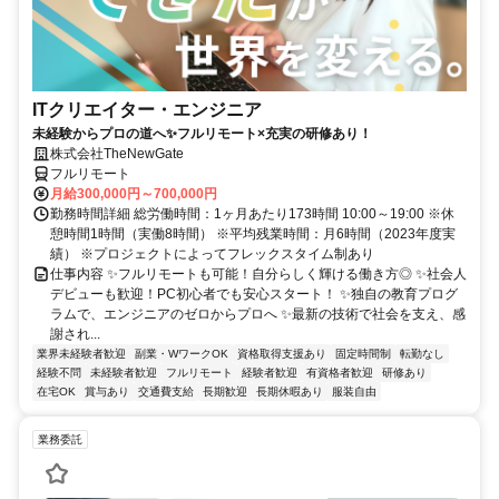
ITクリエイター・エンジニア
未経験からプロの道へ✨フルリモート×充実の研修あり！
株式会社TheNewGate
フルリモート
月給300,000円～700,000円
勤務時間詳細 総労働時間：1ヶ月あたり173時間 10:00～19:00 ※休
憩時間1時間（実働8時間） ※平均残業時間：月6時間（2023年度実
績） ※プロジェクトによってフレックスタイム制あり
仕事内容 ✨フルリモートも可能！自分らしく輝ける働き方◎ ✨社会人
デビューも歓迎！PC初心者でも安心スタート！ ✨独自の教育プログ
ラムで、エンジニアのゼロからプロへ ✨最新の技術で社会を支え、感
謝され...
業界未経験者歓迎
副業・WワークOK
資格取得支援あり
固定時間制
転勤なし
経験不問
未経験者歓迎
フルリモート
経験者歓迎
有資格者歓迎
研修あり
在宅OK
賞与あり
交通費支給
長期歓迎
長期休暇あり
服装自由
業務委託