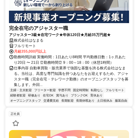
完全在宅のアジャスター職
アジャスター3級★在宅ワーク★年休120日★月給35万円超★
株式会社はなまる
フルリモート
月給355,000円以上
勤務時間詳細 実働時間：1日あたり8時間 平均勤務日数：1ヶ月あた
り20日 〜 21日 ⏰勤務時間⏰ 9：00～18：00（休憩1時間）
仕事内容 自動車買取・販売業界で強固な基盤を誇る株式会社はなま
る。当社は、高度な専門知識を持つあなたをお迎えするため、アジャ
スター職（完全在宅・テレワーク勤務）のオープニングスタッフを募
集します。外回...
主婦・主夫歓迎
フリーター歓迎
学歴不問
固定時間制
転勤なし
フルリモート
経験者歓迎
研修あり
在宅OK
賞与あり
ブランクOK
育休あり
オープニングスタッフ
交通費支給
長期歓迎
長期休暇あり
土日祝休み
服装自由
正社員