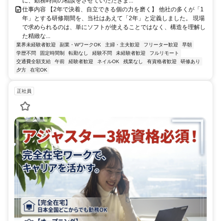
に、勤務時間の相談をさせていただきま...
仕事内容 【2年で決着、自立できる個の力を磨く】 他社の多くが「1
年」とする研修期間を、当社はあえて「2年」と定義しました。 現場
で求められるのは、単にソフトが使えることではなく、構造を理解し
た精緻な...
業界未経験者歓迎
副業・WワークOK
主婦・主夫歓迎
フリーター歓迎
早朝
学歴不問
固定時間制
転勤なし
経験不問
未経験者歓迎
フルリモート
交通費全額支給
午前
経験者歓迎
ネイルOK
残業なし
有資格者歓迎
研修あり
夕方
在宅OK
正社員