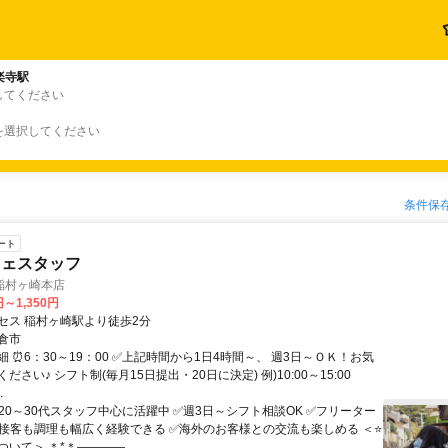
楽寺駅
してください
を選択してください
条件保
ート
フェスタッフ
稲村ヶ崎本店
円～1,350円
セス 稲村ヶ崎駅より徒歩2分
倉市
 ⏰6：30～19：00 ✅上記時間から1日4時間～、 週3日～ＯＫ！お気
ださい♪ シフト制(毎月15日提出・20日に決定) 例)10:00～15:00
.
20～30代スタッフ中心に活躍中 ✅週3日～シフト相談OK ✅フリーター
✅接客も調理も幅広く経験できる ✅海外のお客様との交流も楽しめる ＜⭐
いて＞ ＊*＊――――...