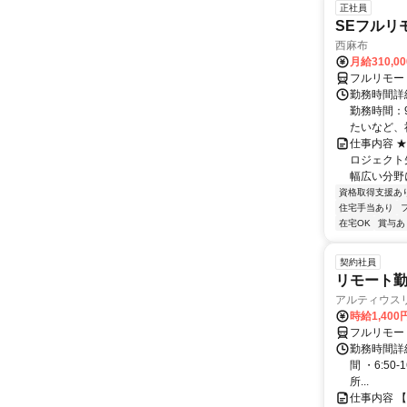
正社員
SEフルリ
西麻布
月給310,0
フルリモー
勤務時間詳細
勤務時間：9
たいなど、社
仕事内容 
ロジェクト
幅広い分野
資格取得支援あ
住宅手当あり
在宅OK
賞与あ
契約社員
リモート勤
アルティウス
時給1,400
フルリモー
勤務時間詳細
間 ・6:50
所...
仕事内容 