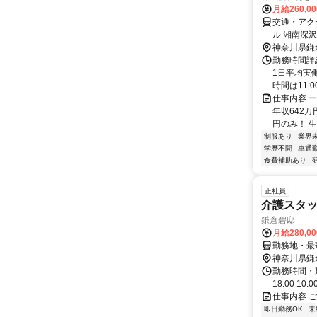
月給260,0
交通・アクセ
ル 湘南深沢
神奈川県鎌
勤務時間詳細
1日平均実
時間は11:00～
仕事内容 
年収642
円のみ！ 生
制服あり
業界
学歴不問
車通勤
食費補助あり
正社員
介護スタ
鎌倉碧邸
月給280,0
勤務地・最
神奈川県鎌
勤務時間・期間
18:00 1
仕事内容 
即日勤務OK
未