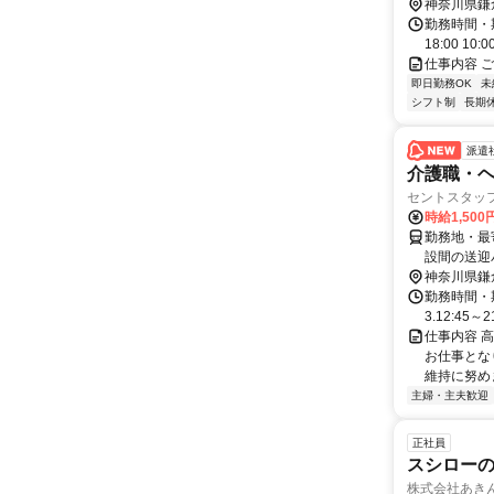
神奈川県鎌
勤務時間・期間
18:00 1
仕事内容 
即日勤務OK
未
シフト制
長期
派遣
介護職・ヘ
セントスタッ
時給1,500
勤務地・最寄駅
設間の送迎バスがあります！ 早
も可能です
神奈川県鎌
勤務時間・期間
3.12:45～
仕事内容 
お仕事とな
維持に努め
主婦・主夫歓迎
正社員
スシロー
株式会社あき