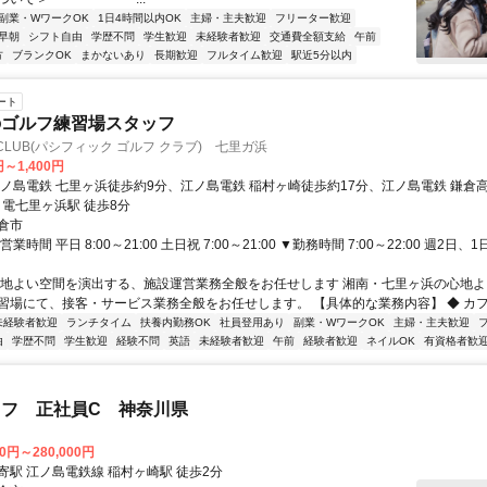
副業・WワークOK
1日4時間以内OK
主婦・主夫歓迎
フリーター歓迎
早朝
シフト自由
学歴不問
学生歓迎
未経験者歓迎
交通費全額支給
午前
方
ブランクOK
まかないあり
長期歓迎
フルタイム歓迎
駅近5分以内
ート
のゴルフ練習場スタッフ
OLF CLUB(パシフィック ゴルフ クラブ) 七里ガ浜
円～1,400円
江ノ島電鉄 七里ヶ浜徒歩約9分、江ノ島電鉄 稲村ヶ崎徒歩約17分、江ノ島電鉄 鎌倉
ノ電七里ヶ浜駅 徒歩8分
倉市
業時間 平日 8:00～21:00 土日祝 7:00～21:00 ▼勤務時間 7:00～22:00 週2日
心地よい空間を演出する、施設運営業務全般をお任せします 湘南・七里ヶ浜の心地
習場にて、接客・サービス業務全般をお任せします。 【具体的な業務内容】 ◆ カフェ
未経験者歓迎
ランチタイム
扶養内勤務OK
社員登用あり
副業・WワークOK
主婦・主夫歓迎
由
学歴不問
学生歓迎
経験不問
英語
未経験者歓迎
午前
経験者歓迎
ネイルOK
有資格者歓
フ 正社員C 神奈川県
00円～280,000円
寄駅 江ノ島電鉄線 稲村ヶ崎駅 徒歩2分