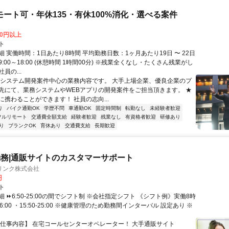
モート可・年休135・有休100%消化・選べる案件
00円以上
ト
 実働時間：1日あたり8時間 平均勤務日数：1ヶ月あたり19日 〜 22日
:00～18:00 (休憩時間 1時間00分) ※残業全くなし・たくさん残業がし
員の...
★システム開発案件中心の業務内容です。 大手上場企業、優良企業のプ
先にて、業務システムやWEBアプリの開発案件をご担当頂きます。 ★
に携わることができます！ 社員の志向...
り
バイク通勤OK
学歴不問
車通勤OK
固定時間制
転勤なし
未経験者歓迎
フルリモート
交通費全額支給
経験者歓迎
残業なし
有資格者歓迎
研修あり
り
ブランクOK
育休あり
交通費支給
長期歓迎
務|通販サイトのカスタマーサポート
リンク株式会社
円
ト
 ⏩6:50-25:00の間でシフト制 ※会社指定シフト 《シフト例》実働8時
-16:00 ・15:50-25:00 ※健康管理のため勤務間インターバル 設定あり ※
【仕事内容】 在宅コールセンターオペレーター！ 大手通販サイト