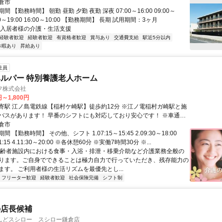
倉市
 【勤務時間】 朝勤 昼勤 夕勤 夜勤 深夜 07:00～16:00 09:00～
0:00～19:00 16:00～10:00 【勤務期間】 長期 試用期間：3ヶ月
ご入居者様の介護・生活支援
経験者歓迎
経験者歓迎
有資格者歓迎
賞与あり
交通費支給
駅近5分以内
休暇あり
昇給あり
社員
ルパー 特別養護老人ホーム
フ株式会社
円～1,800円
 江ノ島電鉄線【稲村ケ崎駅】徒歩約12分 ※江ノ電稲村ガ崎駅と施
番のシフトにも対応しており安心です！ ※車通勤
！駐車場あります！
倉市
 【勤務時間】 その他、シフト 1.07:15～15:45 2.09:30～18:00
21:15 4.11:30～20:00 ※各休憩60分 ※実働7時間30分 ※...
高齢者施設内における食事・入浴・排泄・移乗介助など介護業務全般の
ります。ご自身でできることは極力自力で行っていただき、残存能力の
ます。 ご利用者様の生活リズムを最優先とし...
フリーター歓迎
経験者歓迎
社会保険完備
シフト制
の店長候補
んどスシロー スシロー鎌倉店