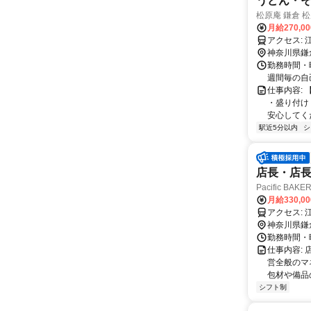
うどん・そ
松原庵 鎌倉 
月給270,0
ア
神奈川県鎌
勤務時間・曜
週間毎の自己
仕事内容:
・盛り付け
安心してくだ
駅近5分以内
シ
店長・店長候
Pacific BA
月給330,0
ア
神奈川県鎌
勤務時間・曜日:
仕事内容:
営全般のマ
包材や備品の
シフト制