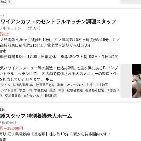
昇給あり
ート
ハワイアンカフェのセントラルキッチン調理スタッフ
セントラルキッチン 七里ガ浜
0円以上
江ノ島電鉄 七里ヶ浜徒歩約10分、江ノ島電鉄 稲村ヶ崎徒歩約16分、江ノ
倉高校前東口徒歩約21分 江ノ電七里ヶ浜駅から徒歩8分
倉市
勤務時間 9:00～17:00（日曜定休） ※希望シフト制 週2日～/1日5時間
気ハワイアンメニュー等の製造・仕込み調理 七里ヶ浜にあるPacificブ
ントラルキッチンにて、 各店舗で提供される人気メニューの製造・仕
担当していただきます。 ◆ ...
チタイム
扶養内勤務OK
社員登用あり
副業・WワークOK
主婦・主夫歓迎
シフト自由
学歴不問
学生歓迎
英語
午前
経験者歓迎
有資格者歓迎
研修あり
K
交通費支給
まかないあり
長期歓迎
社員
護スタッフ 特別養護老人ホーム
フ株式会社
0円～28,000円
勤務地・最寄駅 江ノ島電鉄線【長谷駅】徒歩約10分 ※駅から徒歩圏内です！
倉市