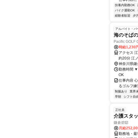
扶養内勤務OK
バイク通勤OK
経験者歓迎
夕
アルバイト・パ
海のそば
Pacific G
時給1,230
アクセス 
約20分 江
神奈川県鎌
勤務時間 ▼営
OK
仕事内容 
るゴルフ練
制服あり
業界
早朝
シフト自
正社員
介護スタッ
鎌倉碧邸
月給252,0
勤務地・最