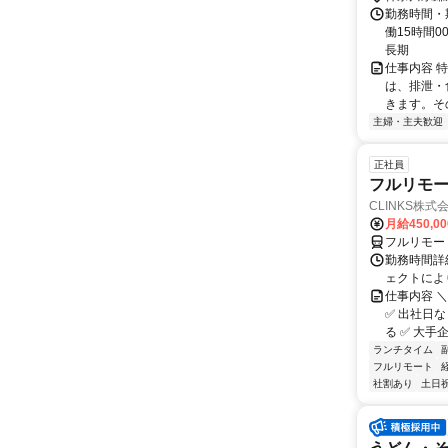
勤務時間・期
働15時間
長期
仕事内容 
は、排泄・
きます。そ
主婦・主夫歓迎
正社員
フルリモー
CLINKS株式
月給450,0
フルリモー
勤務時間詳細
ェクトによ
仕事内容 ＼
✅ 出社日
る ✅ 大手企
ランチタイム
フルリモート
社割あり
土日