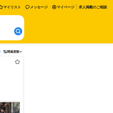
マイリスト
メッセージ
マイページ
求人掲載のご相談
存
関連度順