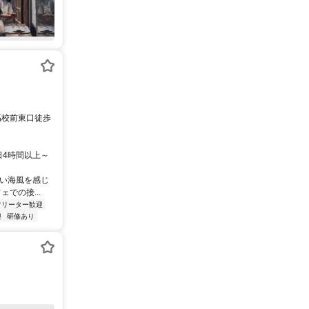
高校前東口徒歩
、1日4時間以上～
よい海風を感じ
での接...
フリーター歓迎
迎
研修あり