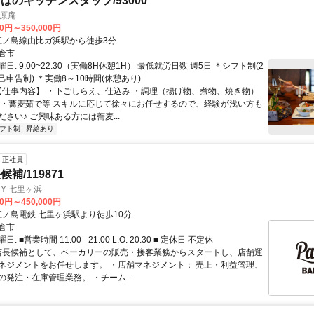
ばのキッチンスタッフ/93000
松原庵
00円～350,000円
クセス: 江ノ島線由比ガ浜駅から徒歩3分
倉市
日: 9:00~22:30（実働8H休憩1H） 最低就労日数 週5日 ＊シフト制(2
申告制) ＊実働8～10時間(休憩あり)
 【仕事内容】 ・下ごしらえ、仕込み ・調理（揚げ物、煮物、焼き物）
 ・蕎麦茹で等 スキルに応じて徐々にお任せするので、経験が浅い方も
さい♪ ご興味ある方には蕎麦...
フト制
昇給あり
正社員
補/119871
KERY 七里ヶ浜
00円～450,000円
クセス: 江ノ島電鉄 七里ヶ浜駅より徒歩10分
倉市
 ■営業時間 11:00 - 21:00 L.O. 20:30 ■ 定休日 不定休
 店長候補として、ベーカリーの販売・接客業務からスタートし、店舗運
ネジメントをお任せします。 ・店舗マネジメント： 売上・利益管理、
発注・在庫管理業務。 ・チーム...