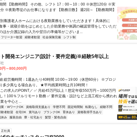
間 【勤務時間】 その他、シフト 17：00～10：00 ※休憩120分 ※実
00分 ※夜勤専従のお仕事になります 【勤務日数】 週2回～ 【勤務期間】
特別養護老人ホームにおける夜勤業務をしていただきます！具体的に
食事・就寝介助をはじめとした介助業務や体調の確認管理をしていただ
のほか介護記録の入力や翌日の準備等がございま...
フリーター歓迎
経験者歓迎
社会保険完備
シフト制
ト開発エンジニア(設計・要件定義)※経験5年以上
会社
00円～800,000円
ト
 総労働時間：1週あたり40時間 10:00～19:00（休憩60分） ※プロジ
り多少異なる場合あり。 ★平均残業時間は月10時間！
この求人のPOINT／ ✅ 月給45万円以上！想定年収550万円～1000万円
なし！100％フルリモート勤務 ✅ 要件定義・設計など上流工程から携われ
業を中心と...
副業・WワークOK
資格取得支援あり
学歴不問
固定時間制
転勤なし
経験不問
経験者歓迎
在宅OK
賞与あり
ブランクOK
育休あり
資格取得手当あり
祝休み
服装自由
寮・社宅あり
髪型・髪色自由
正社員