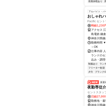
長期休暇あり
アルバイト・パ
おしゃれ
Pacific 
時給1,23
アクセス 
島電鉄 鎌
神奈川県鎌
勤務時間 ▼
～OK
仕事内容 人
ランドのセ
込み・調理を
制服あり
ラン
フリーター歓迎
夕方
ブランクO
派遣
夜勤専従介
セントスタッ
日給27,00
神奈川県鎌