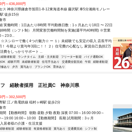
00円～436,000円
ス 神奈川県鎌倉市笛田1-8-12東海道本線 藤沢駅 車5分湘南モノレー
駅 徒歩15分
倉市
 実働時間：1日あたり8時間 平均勤務日数：1ヶ月あたり18日 〜 22日
働8時間（シフト制） 月間変形労働時間制を実施(週平均40時間) ※営業
23:0...
ー ☆スシローで働く4つの魅力☆ ー １）未経験でも安定の収入 店長平均
万円！ 今期より賞与年3回に！！ ２）住宅費の心配なし 家賃自己負担2万
活費をしっかりサポート ...
未経験者歓迎
ランチタイム
主婦・主夫歓迎
フリーター歓迎
バイク通勤OK
OK
経験不問
未経験者歓迎
住宅手当あり
交通費全額支給
午前
経験者歓迎
研修あり
夕方
賞与あり
ブランクOK
育休あり
ッフ 経験者採用 正社員C 神奈川県
00円～302,500円
寄駅 江ノ島電鉄線 稲村ヶ崎駅 徒歩2分
倉市
 【勤務時間】 朝勤 昼勤 夕勤 夜勤 深夜 07:00～16:00 09:00～
0:00～19:00 16:00～10:00 【勤務期間】 長期 試用期間：3ヶ月
ご入居者様の介護・生活支援
経験者歓迎
経験者歓迎
有資格者歓迎
賞与あり
交通費支給
シフト制