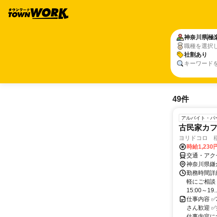
神奈川県
極
職種を選択
社割あり
キーワード
49件
アルバイト・パ
古民家カ
ヨリドコロ 
時給1,230
交通・アク
神奈川県鎌
勤務時間詳細
軽にご相談く
15:00～19..
仕事内容 ✅
さん歓迎 
仕事内容につ