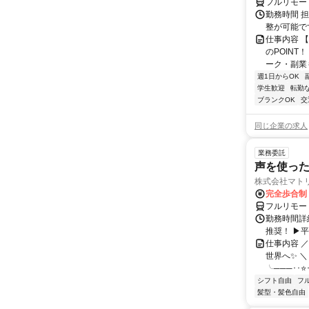
フルリモー
勤務時間 
整が可能で
仕事内容 
のPOINT
ーク・副業も
週1日からOK
学生歓迎
転勤
ブランクOK
交
同じ企業の求人
業務委託
声を使っ
株式会社マト
完全歩合制
フルリモー
勤務時間詳細
推奨！ ▶
仕事内容 
世界へ✨ ＼
╰───･･⭐･
シフト自由
フ
髪型・髪色自由