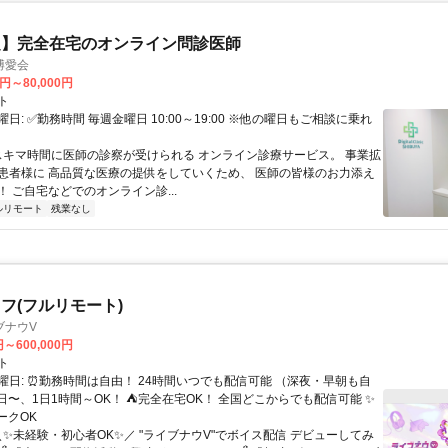
定】完全在宅のオンライン問診医師
博愛会
0円～80,000円
ト
日: ✅勤務時間 毎週金曜日 10:00～19:00 ※他の曜日もご相談に乗れ
 スキマ時間に医師の診察が受けられる オンライン診療サービス。 事業拡
患者様に 高品質な医療の提供をしていくため、 医師の皆様のお力添え
 ご自宅などでのオンライン診...
ルリモート
残業なし
フ(フルリモート)
ブナウV
円～600,000円
ト
曜日: ⏰勤務時間は自由！ 24時間いつでも配信可能 （深夜・早朝も自
日〜、1日1時間～OK！ ⛺完全在宅OK！ 全国どこからでも配信可能 ✨
ークOK
＼✨未経験・初心者OK✨／ "ライブナウV"でボイス配信 デビューしてみ