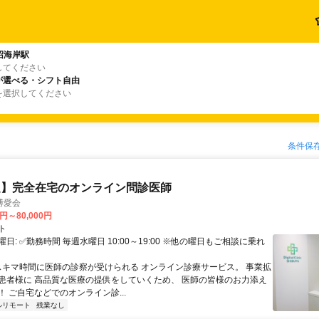
沼海岸駅
してください
が選べる・シフト自由
を選択してください
条件保
定】完全在宅のオンライン問診医師
博愛会
0円～80,000円
ト
日: ✅勤務時間 毎週水曜日 10:00～19:00 ※他の曜日もご相談に乗れ
 スキマ時間に医師の診察が受けられる オンライン診療サービス。 事業拡
患者様に 高品質な医療の提供をしていくため、 医師の皆様のお力添え
 ご自宅などでのオンライン診...
ルリモート
残業なし