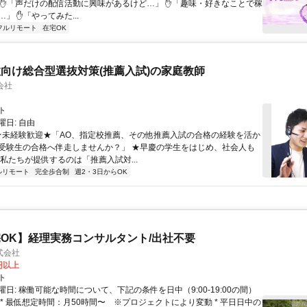
 ✋「声だけの配信活動に興味があるけど…」 ✋「趣味・好きなことで稼
」 ✋「やってみた...
フルリモート
在宅OK
向け総合型選抜対策(推薦入試)の家庭教師
会社
ト
日: 自由
 ★未経験歓迎★「AO、指定校推薦、その他推薦入試の合格の経験を活か
受験生の合格へ伴走しませんか？」 ★早慶の学生をはじめ、社会人も
 私たちが提供するのは「推薦入試対...
ルリモート
完全歩合制
週2・3日からOK
OK】経理実務コンサルタント/出社不要
式会社
0円以上
ト
日: 稼働可能な時間について、下記の条件を日中（9:00-19:00の間）
 * 最低想定時間：月50時間〜 ※プロジェクトにより変動 * 平日日中の