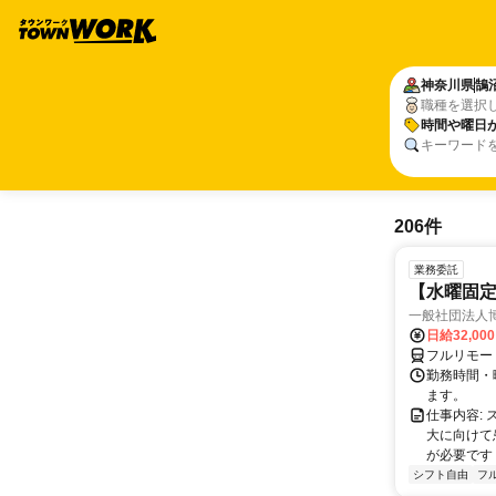
神奈川県
鵠
職種を選択
時間や曜日
キーワード
206件
業務委託
【水曜固
一般社団法人
日給32,00
フルリモー
勤務時間・曜
ます。
仕事内容:
大に向けて
が必要です！
シフト自由
フ