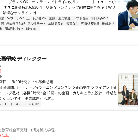
【―― ブランクOK！オンラインでトライの先生に！ ――】 ▼▼ この求
T！ ▼▼ □最高時給6,930円！明確なランクアップ制度 □完全在宅！Wワ
最適なオンライン指...
副業・WワークOK
土日祝のみOK
主婦・主夫歓迎
シフト自由
平日のみOK
不問
未経験者歓迎
フルリモート
経験者歓迎
残業なし
有資格者歓迎
研修あり
制
週4日以上OK
服装自由
企画/戦略ディレクター
W
円
ト
曜日: ・週10時間以上の稼働想定
 ■研修戦略パートナー／eラーニングコンテンツ企画制作 クライアント企
ーニング教材（各回1時間×全12回）の企画・カリキュラム設計・構成監
ジションです。事業課題から逆...
ルリモート
週2・3日からOK
師
光教育総合研究所 (清光編入学院)
0円以上