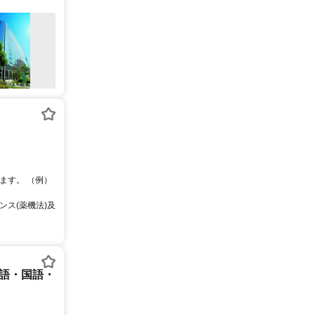
ます。 （例）
ス(薬機法)及
英語・国語・