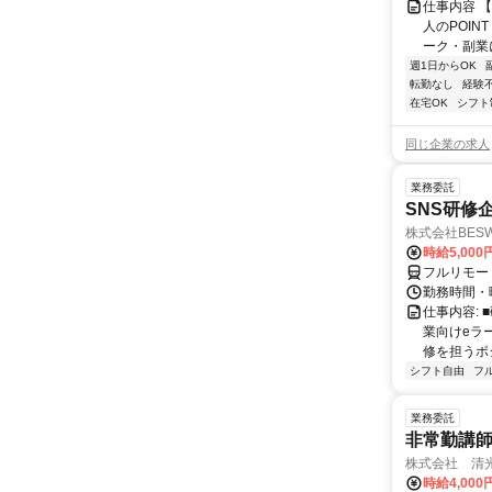
仕事内容 
人のPOIN
ーク・副業に
週1日からOK
転勤なし
経験
在宅OK
シフト
同じ企業の求人
業務委託
SNS研修
株式会社BES
時給5,000
フルリモー
勤務時間・
仕事内容:
業向けeラ
修を担うポ
シフト自由
フ
業務委託
非常勤講
株式会社 清
時給4,00