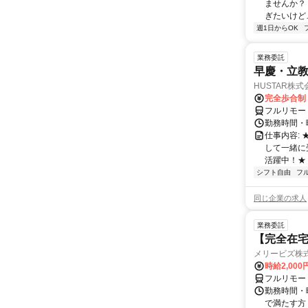
ませんか？
ぎたいけど…
週1日からOK
業務委託
早慶・立教
HUSTAR株式
完全歩合制
フルリモー
勤務時間・曜
仕事内容:
して一緒に
活躍中！★
シフト自由
フ
同じ企業の求人
業務委託
【完全在宅
メリービズ株
時給2,00
フルリモー
勤務時間・曜
で満たす方