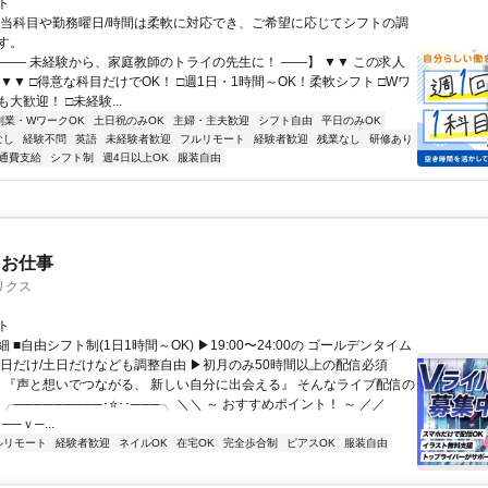
ト
担当科目や勤務曜日/時間は柔軟に対応でき、ご希望に応じてシフトの調
す。
【―― 未経験から、家庭教師のトライの先生に！ ――】 ▼▼ この求人
！ ▼▼ □得意な科目だけでOK！ □週1日・1時間～OK！柔軟シフト □Wワ
大歓迎！ □未経験...
副業・WワークOK
土日祝のみOK
主婦・主夫歓迎
シフト自由
平日のみOK
なし
経験不問
英語
未経験者歓迎
フルリモート
経験者歓迎
残業なし
研修あり
通費支給
シフト制
週4日以上OK
服装自由
たお仕事
リクス
ト
 ■自由シフト制(1日1時間～OK) ▶19:00〜24:00の ゴールデンタイム
平日だけ/土日だけなども調整自由 ▶初月のみ50時間以上の配信必須
／ 『声と想いでつながる、 新しい自分に出会える』 そんなライブ配信の
 ╭─────────･⭐･･───╮ ＼＼ ～ おすすめポイント！ ～ ／／
──ｖ─...
ルリモート
経験者歓迎
ネイルOK
在宅OK
完全歩合制
ピアスOK
服装自由