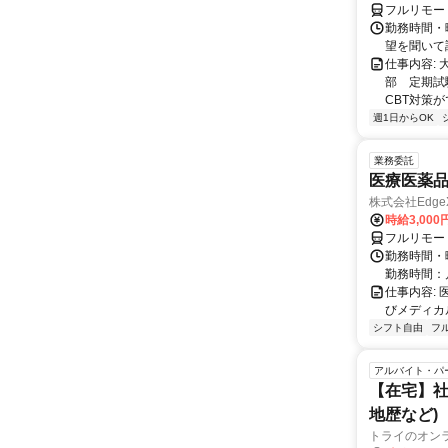
フルリモー
勤務時間・曜
望を聞いて
仕事内容:
部 定期試
CBT対策
週1日からOK
業務委託
医療医薬
株式会社Edge
時給3,00
フルリモー
勤務時間・
勤務時間：
仕事内容:
びメディカル
シフト自由
フ
アルバイト・パ
【在宅】社
地歴など)
トライのオン