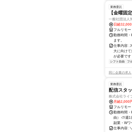
業務委託
【金曜固
一般社団法人
日給32,00
フルリモー
勤務時間・曜
ます。
仕事内容:
大に向けて
が必要です！
シフト自由
フ
同じ企業の求人
業務委託
配信スタッ
株式会社ライ
月給2,000
フルリモー
勤務時間・
由） ⛅週1
副業・Wワ
仕事内容: 