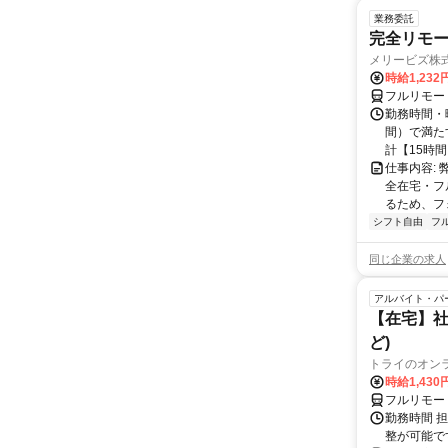
業務委託
完全リモー
メリービズ株
時給1,23
フルリモー
勤務時間・曜
間）で満たす
計【15時間】
仕事内容:
全在宅・フ
るため、フ
シフト自由
フ
同じ企業の求人
アルバイト・パ
【在宅】社
ど)
トライのオン
時給1,430
フルリモー
勤務時間 
整が可能で