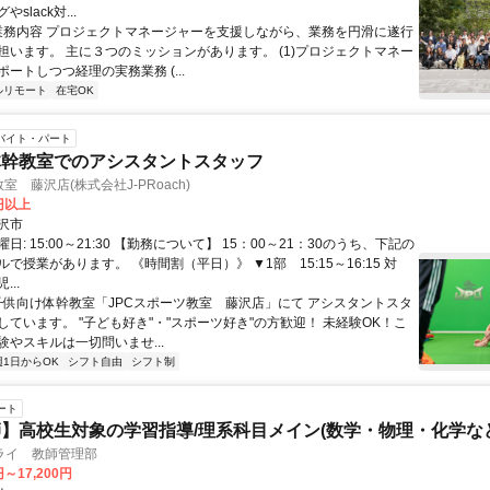
slack対...
 業務内容 プロジェクトマネージャーを支援しながら、業務を円滑に遂行
担います。 主に３つのミッションがあります。 (1)プロジェクトマネー
ートしつつ経理の実務業務 (...
ルリモート
在宅OK
バイト・パート
体幹教室でのアシスタントスタッフ
室 藤沢店(株式会社J-PRoach)
0円以上
沢市
日: 15:00～21:30 【勤務について】 15：00～21：30のうち、下記の
で授業があります。 《時間割（平日）》 ▼1部 15:15～16:15 対
..
 子供向け体幹教室「JPCスポーツ教室 藤沢店」にて アシスタントスタ
しています。 "子ども好き"・"スポーツ好き"の方歓迎！ 未経験OK！こ
験やスキルは一切問いませ...
週1日からOK
シフト自由
シフト制
ート
】高校生対象の学習指導/理系科目メイン(数学・物理・化学など
ライ 教師管理部
円～17,200円