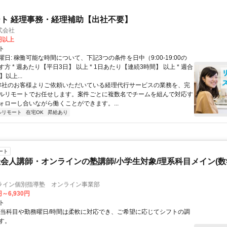
ト 経理事務・経理補助【出社不要】
式会社
2円以上
ト
日: 稼働可能な時間について、下記3つの条件を日中（9:00-19:00の
方 * 週あたり【平日3日】 以上 * 1日あたり【連続3時間】 以上 * 週合
以上...
 弊社のお客様よりご依頼いただいている経理代行サービスの業務を、完
ルリモートでお任せします。案件ごとに複数名でチームを組んで対応す
ォローし合いながら働くことができます。...
ルリモート
在宅OK
昇給あり
ート
会人講師・オンラインの塾講師/小学生対象/理系科目メイン(
ライン個別指導塾 オンライン事業部
円～6,930円
ト
担当科目や勤務曜日/時間は柔軟に対応でき、ご希望に応じてシフトの調
す。