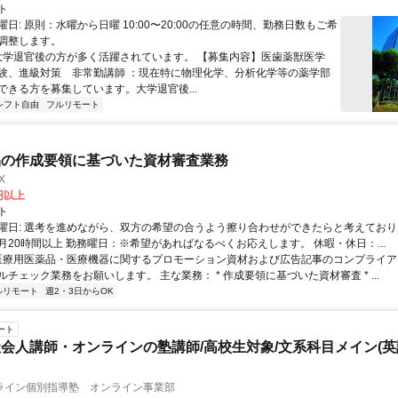
ト
日: 原則：水曜から日曜 10:00〜20:00の任意の時間、勤務日数もご希
調整します。
 大学退官後の方が多く活躍されています。 【募集内容】医歯薬獣医学
験、進級対策 非常勤講師 ：現在特に物理化学、分析化学等の薬学部
ができる方を募集しています。大学退官後...
シフト自由
フルリモート
品の作成要領に基づいた資材審査業務
X
0円以上
ト
曜日: 選考を進めながら、双方の希望の合うよう擦り合わせができたらと考えており
月20時間以上 勤務曜日：※希望があればなるべくお応えします。 休暇・休日：...
 医療用医薬品・医療機器に関するプロモーション資材および広告記事のコンプライアン
チェック業務をお願いします。 主な業務： * 作成要領に基づいた資材審査 * ...
ルリモート
週2・3日からOK
ート
会人講師・オンラインの塾講師/高校生対象/文系科目メイン(
ライン個別指導塾 オンライン事業部