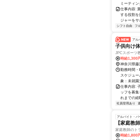
ミーティングや
仕事内容:
する役割を
ジャーをサポ
シフト自由
フ
アル
子供向け
JPCスポーツ教
時給1,30
神奈川県藤
勤務時間・曜
スケジュール
象：未就園児.
仕事内容:
ッフを募集
れまでの経
社員登用あり
アルバイト・パ
【家庭教師
家庭教師のト
時給1,800