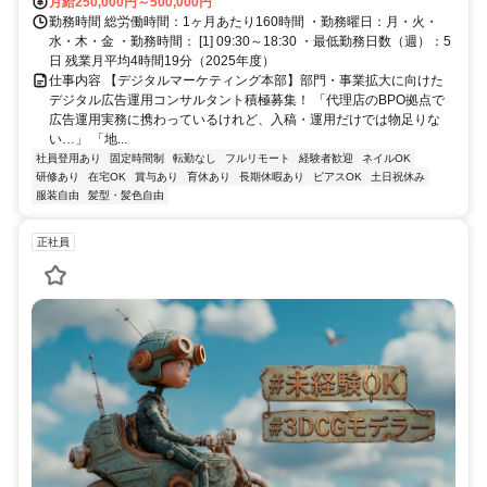
月給250,000円～500,000円
勤務時間 総労働時間：1ヶ月あたり160時間 ・勤務曜日：月・火・
水・木・金 ・勤務時間： [1] 09:30～18:30 ・最低勤務日数（週）：5
日 残業月平均4時間19分（2025年度）
仕事内容 【デジタルマーケティング本部】部門・事業拡大に向けた
デジタル広告運用コンサルタント積極募集！ 「代理店のBPO拠点で
広告運用実務に携わっているけれど、入稿・運用だけでは物足りな
い…」 「地...
社員登用あり
固定時間制
転勤なし
フルリモート
経験者歓迎
ネイルOK
研修あり
在宅OK
賞与あり
育休あり
長期休暇あり
ピアスOK
土日祝休み
服装自由
髪型・髪色自由
正社員