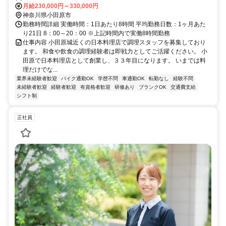
月給230,000円～330,000円
神奈川県小田原市
勤務時間詳細 実働時間：1日あたり8時間 平均勤務日数：1ヶ月あた
り21日 8：00～20：00 ※上記時間内で実働8時間勤務
仕事内容 小田原城近くの日本料理店で調理スタッフを募集しており
ます。 和食や飲食の調理経験者は即戦力としてご活躍ください。 小
田原で日本料理店として創業し、３３年目になります。 いまでは料
理だけでな...
業界未経験者歓迎
バイク通勤OK
学歴不問
車通勤OK
転勤なし
経験不問
未経験者歓迎
経験者歓迎
有資格者歓迎
研修あり
ブランクOK
交通費支給
シフト制
正社員