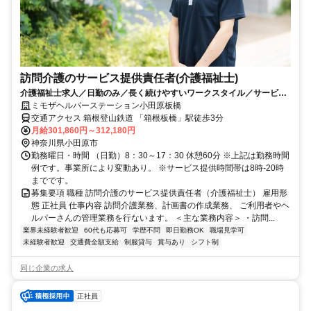
訪問介護のサービス提供責任者(介護福祉士)
介護福祉士求人／日勤のみ／長く続けやすいワークスタイル／サービス
提供責任者
ミモザヘルパーステーション小田原板橋
交通アクセス 箱根登山鉄道 「箱根板橋」駅徒歩3分
月給301,860円～312,180円
神奈川県小田原市
勤務曜日・時間 （日勤）8：30～17：30 休憩60分 ※上記は勤務時間
例です。事業所により変動あり。 ※サービス提供時間帯は8時-20時
までです。
募集要項 職種 訪問介護のサービス提供責任者（介護福祉士） 雇用形
態 正社員 仕事内容 訪問介護業務、計画書の作成業務、 ご利用者やヘ
ルパーさんの管理業務を行ないます。 ＜主な業務内容＞ ・訪問...
業界未経験者歓迎
60代も応募可
学歴不問
即日勤務OK
職場見学可
未経験者歓迎
交通費全額支給
制服貸与
賞与あり
シフト制
同じ企業の求人
正社員