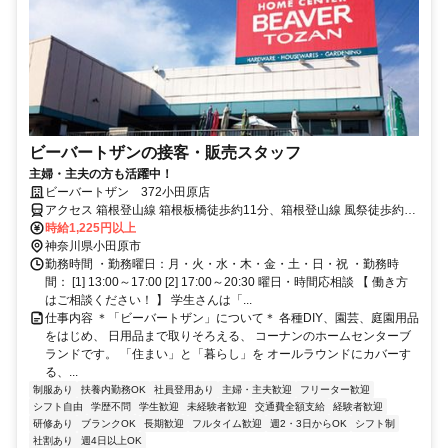
ビーバートザンの接客・販売スタッフ
主婦・主夫の方も活躍中！
ビーバートザン 372小田原店
アクセス 箱根登山線 箱根板橋徒歩約11分、箱根登山線 風祭徒歩約19
分、ＪＲ東海道本線 早川徒歩約22分
時給1,225円以上
神奈川県小田原市
勤務時間 ・勤務曜日：月・火・水・木・金・土・日・祝 ・勤務時
間： [1] 13:00～17:00 [2] 17:00～20:30 曜日・時間応相談 【 働き方
はご相談ください！ 】 学生さんは「...
仕事内容 ＊「ビーバートザン」について＊ 各種DIY、園芸、庭園用品
をはじめ、 日用品まで取りそろえる、 コーナンのホームセンターブ
ランドです。 「住まい」と「暮らし」を オールラウンドにカバーす
る、...
制服あり
扶養内勤務OK
社員登用あり
主婦・主夫歓迎
フリーター歓迎
シフト自由
学歴不問
学生歓迎
未経験者歓迎
交通費全額支給
経験者歓迎
研修あり
ブランクOK
長期歓迎
フルタイム歓迎
週2・3日からOK
シフト制
社割あり
週4日以上OK