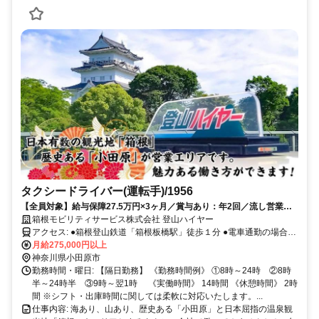
タクシードライバー(運転手)/1956
【全員対象】給与保障27.5万円×3ヶ月／賞与あり：年2回／流し営業な
し！ノルマなし！
箱根モビリティサービス株式会社 登山ハイヤー
アクセス: ●箱根登山鉄道「箱根板橋駅」徒歩１分 ●電車通勤の場合交
通費全額支給
月給275,000円以上
神奈川県小田原市
勤務時間・曜日: 【隔日勤務】 《勤務時間例》 ①8時～24時 ②8時
半～24時半 ③9時～翌1時 《実働時間》 14時間 《休憩時間》 2時
間 ※シフト・出庫時間に関しては柔軟に対応いたします。...
仕事内容: 海あり、山あり、歴史ある「小田原」と日本屈指の温泉観