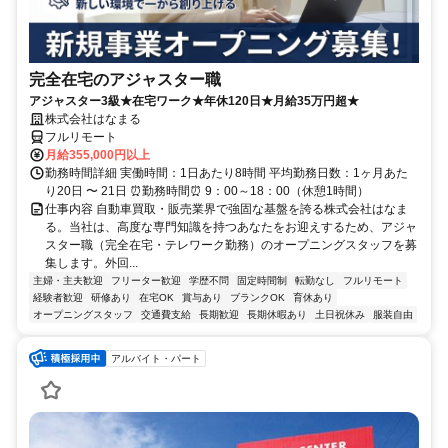
完全在宅のアジャスター職
アジャスター3級★在宅ワーク★年休120日★月給35万円超★
株式会社はなまる
フルリモート
月給355,000円以上
勤務時間詳細 実働時間：1日あたり8時間 平均勤務日数：1ヶ月あた
り20日 〜 21日 ⏰勤務時間⏰ 9：00～18：00（休憩1時間）
仕事内容 自動車買取・販売業界で強固な基盤を誇る株式会社はなま
る。当社は、高度な専門知識を持つあなたをお迎えするため、アジャ
スター職（完全在宅・テレワーク勤務）のオープニングスタッフを募
集します。外回...
主婦・主夫歓迎
フリーター歓迎
学歴不問
固定時間制
転勤なし
フルリモート
経験者歓迎
研修あり
在宅OK
賞与あり
ブランクOK
育休あり
オープニングスタッフ
交通費支給
長期歓迎
長期休暇あり
土日祝休み
服装自由
アルバイト・パート