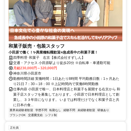
和菓子販売・包装スタッフ
小田原で働く！✨異業種転職歓迎⭐急成長中の和菓子屋！
四季料理･和菓子 右京【株式会社すずしん】
交通・アクセス 小田原駅より徒歩20分 ※自転車・車通勤可能
月給230,000円～320,000円
神奈川県小田原市
勤務時間詳細 実働時間：1日あたり8時間 平均勤務日数：1ヶ月あた
り21日 7：30～18：00 ※上記時間内で実働8時間勤務
仕事内容 小田原で唯一、日本料理店と和菓子を展開する右京から 和
菓子店スタッフを募集しております。 小田原で日本料理店として創
業し、３３年目になります。 いまでは料理だけでなく和菓子店と共
に日本の食...
業界未経験者歓迎
学歴不問
転勤なし
経験不問
未経験者歓迎
研修あり
ブランクOK
交通費支給
シフト制
正社員