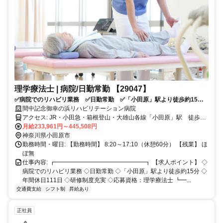
理学療法士 | 病院/日勤常勤 【29047】
✅病院でのリハビリ業務 ✅日勤常勤 ✅「小田原」駅より徒歩約15
分 ✅年間休日111日 ✅研修制度充実 ✅応募資格：理学療法士
間中記念御幸の浜リハビリテーション病院
アクセス: JR・小田急・箱根登山・大雄山各線「小田原」駅 徒歩約
15分
月給233,961円～445,508円
神奈川県小田原市
勤務時間・曜日: 【勤務時間】 8:20～17:10（休憩60分） 【残業】 ほ
ぼ無
仕事内容: ┏━━━━━━━━━━━━━━━┓ 【求人ポイント】 ◇
病院でのリハビリ業務 ◇日勤常勤 ◇「小田原」駅より徒歩約15分 ◇
年間休日111日 ◇研修制度充実 ◇応募資格：理学療法士 ┗━...
交通費支給
シフト制
昇給あり
正社員