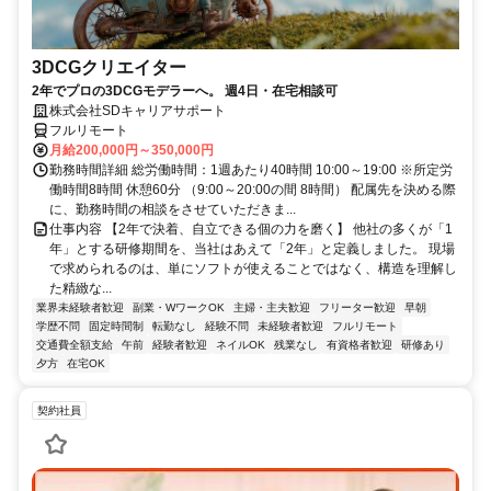
3DCGクリエイター
2年でプロの3DCGモデラーへ。 週4日・在宅相談可
株式会社SDキャリアサポート
フルリモート
月給200,000円～350,000円
勤務時間詳細 総労働時間：1週あたり40時間 10:00～19:00 ※所定労
働時間8時間 休憩60分 （9:00～20:00の間 8時間） 配属先を決める際
に、勤務時間の相談をさせていただきま...
仕事内容 【2年で決着、自立できる個の力を磨く】 他社の多くが「1
年」とする研修期間を、当社はあえて「2年」と定義しました。 現場
で求められるのは、単にソフトが使えることではなく、構造を理解し
た精緻な...
業界未経験者歓迎
副業・WワークOK
主婦・主夫歓迎
フリーター歓迎
早朝
学歴不問
固定時間制
転勤なし
経験不問
未経験者歓迎
フルリモート
交通費全額支給
午前
経験者歓迎
ネイルOK
残業なし
有資格者歓迎
研修あり
夕方
在宅OK
契約社員