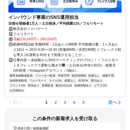
インバウンド事業のSNS運用担当
目指せ登録者1万人！土日祝休／平均残業12h／フルリモート
株式会社ジャパゲート
フルリモート
月給230,000円～280,000円
勤務時間詳細 実働時間：1日あたり8時間 平均勤務日数：1ヶ月あた
り18日 〜 20日 9:30〜18:30 (実働8時間／休憩1時間) ☆フレックス制
を導入 (出退勤を30分まで前後させることが...
仕事内容 ✨未経験からSNSマーケティングのプロに！ ✨フルリモー
ト＆フレックスで柔軟な働き方🏢 ✨土日休み(年休130日)、残業月
10h程度 ✅Instagramアカウント ↓ https:/...
業界未経験者歓迎
フリーター歓迎
学歴不問
固定時間制
転勤なし
経験不問
未経験者歓迎
フルリモート
ネイルOK
残業なし
在宅OK
賞与あり
ブランクOK
育休あり
長期歓迎
駅近5分以内
長期休暇あり
ピアスOK
土日祝休み
前へ
次へ
1
2
3
4
5
この条件の新着求人を受け取る
神奈川県 / 箱根板橋駅