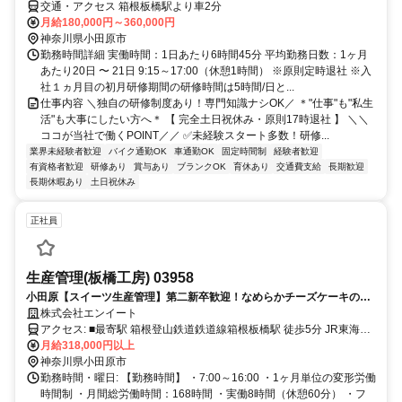
交通・アクセス 箱根板橋駅より車2分
月給180,000円～360,000円
神奈川県小田原市
勤務時間詳細 実働時間：1日あたり6時間45分 平均勤務日数：1ヶ月
あたり20日 〜 21日 9:15～17:00（休憩1時間） ※原則定時退社 ※入
社１ヵ月目の初月研修期間の研修時間は5時間/日と...
仕事内容 ＼独自の研修制度あり！専門知識ナシOK／ ＊"仕事"も"私生
活"も大事にしたい方へ＊ 【 完全土日祝休み・原則17時退社 】 ＼＼
ココが当社で働くPOINT／／ ✅未経験スタート多数！研修...
業界未経験者歓迎
バイク通勤OK
車通勤OK
固定時間制
経験者歓迎
有資格者歓迎
研修あり
賞与あり
ブランクOK
育休あり
交通費支給
長期歓迎
長期休暇あり
土日祝休み
正社員
生産管理(板橋工房) 03958
小田原【スイーツ生産管理】第二新卒歓迎！なめらかチーズケーキの生
産リーダー
株式会社エンイート
アクセス: ■最寄駅 箱根登山鉄道鉄道線箱根板橋駅 徒歩5分 JR東海道
本線早川駅 徒歩25分
月給318,000円以上
神奈川県小田原市
勤務時間・曜日: 【勤務時間】 ・7:00～16:00 ・1ヶ月単位の変形労働
時間制 ・月間総労働時間：168時間 ・実働8時間（休憩60分） ・フ