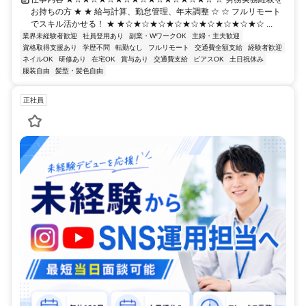
お持ちの方 ★ ★ 給与計算、勤怠管理、年末調整 ☆ ☆ フルリモート
でスキル活かせる！ ★ ★☆★☆★☆★☆★☆★☆★☆★☆★☆ ...
業界未経験者歓迎
社員登用あり
副業・WワークOK
主婦・主夫歓迎
資格取得支援あり
学歴不問
転勤なし
フルリモート
交通費全額支給
経験者歓迎
ネイルOK
研修あり
在宅OK
賞与あり
交通費支給
ピアスOK
土日祝休み
服装自由
髪型・髪色自由
正社員