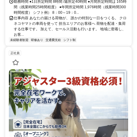
勤務時間 ●1日所定時間 8時間 /週所定40時間 ●月間所定時間は 165時
間（残業時間25時間程度） ●年間所定時間 1,976時間（残業時間300
時間程度） シフト例） 8：00～19：0...
仕事内容 あなたの届ける荷物が、 誰かの特別な一日をつくる。 クロ
ネコヤマトの車両を使って 担当エリアのお客様へ 荷物を配達・集荷
する仕事です。 加えて、セールス活動も行います。 地域に密着し、
お客...
未経験者歓迎
研修あり
交通費支給
シフト制
正社員