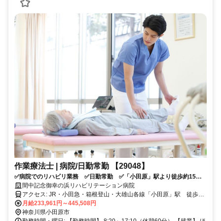
作業療法士 | 病院/日勤常勤 【29048】
✅病院でのリハビリ業務 ✅日勤常勤 ✅「小田原」駅より徒歩約15
分 ✅年間休日111日 ✅研修制度充実 ✅応募資格：作業療法士
間中記念御幸の浜リハビリテーション病院
アクセス: JR・小田急・箱根登山・大雄山各線「小田原」駅 徒歩約
15分
月給233,961円～445,508円
神奈川県小田原市
勤務時間・曜日: 【勤務時間】 8:20～17:10（休憩60分） 【残業】 ほ