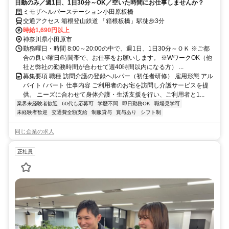
日勤のみ／週1日、1日30分～OK／空いた時間にお仕事しませんか？
ミモザヘルパーステーション小田原板橋
交通アクセス 箱根登山鉄道 「箱根板橋」駅徒歩3分
時給1,690円以上
神奈川県小田原市
勤務曜日・時間 8:00～20:00の中で、週1日、1日30分～ＯＫ ※ご都
合の良い曜日/時間帯で、お仕事をお願いします。 ※WワークOK（他
社と弊社の勤務時間が合わせて週40時間以内になる方） ...
募集要項 職種 訪問介護の登録ヘルパー（初任者研修） 雇用形態 アル
バイト / パート 仕事内容 ご利用者のお宅を訪問し介護サービスを提
供。 ニーズに合わせて身体介護・生活支援を行い、ご利用者と1...
業界未経験者歓迎
60代も応募可
学歴不問
即日勤務OK
職場見学可
未経験者歓迎
交通費全額支給
制服貸与
賞与あり
シフト制
同じ企業の求人
正社員