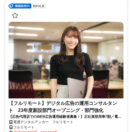
契約社員
【フルリモート】デジタル広告の運用コンサルタン
ト 23年度新設部門オープニング・部門強化
【広告代理店でのWEB広告運用経験者募集！】正社員登用率7割／電通
G／全国×完全在宅／年休126日・土日祝休み／残業月平均4時間19分
電通デジタルアンカー フルリモート
フルリモート