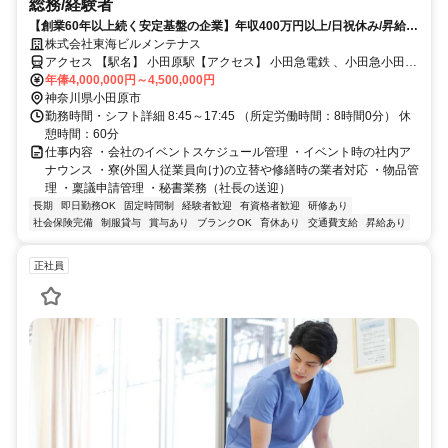
総務/経験者
【創業60年以上続く安定基盤の企業】年収400万円以上/日祝休み/昇給賞
与あり
株式会社東海ビルメンテナス
アクセス 【駅名】 小田原駅【アクセス】 小田急電鉄 、小田急小田原
線「小田原駅」より徒歩15分
年俸4,000,000円～4,500,000円
神奈川県小田原市
勤務時間・シフト詳細 8:45～17:45 （所定労働時間：8時間0分） 休
憩時間：60分
仕事内容 ・会社のイベントスケジュール管理 ・イベント時の社内ア
ナウンス ・寮(外国人従業員向け)の立替や修繕時の業者対応 ・物品管
理 ・稟議申請管理 ・秘書業務（社長の送迎）
長期
即日勤務OK
固定時間制
経験者歓迎
有資格者歓迎
研修あり
社会保険完備
制服貸与
賞与あり
ブランクOK
育休あり
交通費支給
昇給あり
正社員