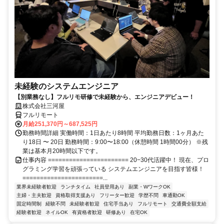
未経験のシステムエンジニア
【別業務なし】フルリモ研修で未経験から、エンジニアデビュー！
株式会社三河屋
フルリモート
月給251,370円～687,525円
勤務時間詳細 実働時間：1日あたり8時間 平均勤務日数：1ヶ月あた
り18日 〜 20日 勤務時間：9:00〜18:00（休憩時間 1時間00分） ※残
業は基本月20時間以下です。
仕事内容 ======================= 20−30代活躍中！ 現在、プロ
グラミング学習を頑張っている システムエンジニアを目指す皆様！
=======================...
業界未経験者歓迎
ランチタイム
社員登用あり
副業・WワークOK
主婦・主夫歓迎
資格取得支援あり
フリーター歓迎
学歴不問
車通勤OK
固定時間制
経験不問
未経験者歓迎
住宅手当あり
フルリモート
交通費全額支給
経験者歓迎
ネイルOK
有資格者歓迎
研修あり
在宅OK