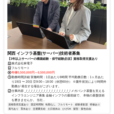
関西 インフラ基盤(サーバー)技術者募集
【3年以上サーバーの構築経験・保守経験必須】資格取得支援あり
株式会社林電子
フルリモート
年俸5,500,000円～6,500,000円
勤務時間詳細 実働時間：1日あたり8時間 平均勤務日数：1ヶ月あた
り19日 〜 20日 ⏰9:00～18:00（休憩60分） ※案件状況により時間外
勤務が 発生する場合がございます。
仕事内容 _/_/_/_/_/_/_/_/_/_/_/_/_/_/_/_/_/_/ メガバンク基盤を支える
インフラエンジニア募集 金融インフラの最前線で、 本物の基盤技術
を磨きませんか。 当社...
資格取得支援あり
固定時間制
転勤なし
フルリモート
経験者歓迎
研修あり
賞与あり
育休あり
交通費支給
土日祝休み
ひげOK
髪型・髪色自由