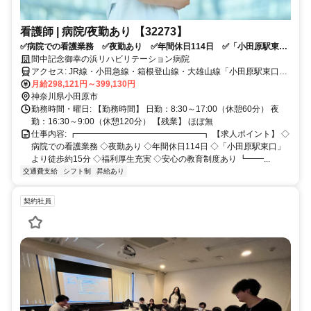
看護師 | 病院/夜勤あり 【32273】
✅病院での看護業務 ✅夜勤あり ✅年間休日114日 ✅「小田原駅東
口」より徒歩約15分 ✅福利厚生充実 ✅安心の教育制度あり
間中記念御幸の浜リハビリテーション病院
アクセス: JR線・小田急線・箱根登山線・大雄山線「小田原駅東口」
より徒歩約15分
月給298,121円～399,130円
神奈川県小田原市
勤務時間・曜日: 【勤務時間】 日勤：8:30～17:00（休憩60分） 夜
勤：16:30～9:00（休憩120分） 【残業】 ほぼ無
仕事内容: ┏━━━━━━━━━━━━━━━┓ 【求人ポイント】 ◇
病院での看護業務 ◇夜勤あり ◇年間休日114日 ◇「小田原駅東口」
より徒歩約15分 ◇福利厚生充実 ◇安心の教育制度あり ┗━━...
交通費支給
シフト制
昇給あり
契約社員