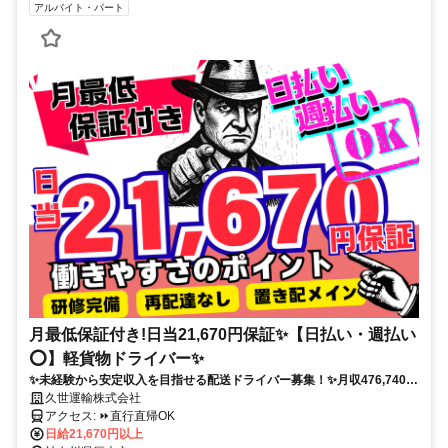
アルバイト・パート
月最低保証付き!日当21,670円保証✨【日払い・週払い
⭕️】軽貨物ドライバー✨
✨未経験から安定収入を目指せる配送ドライバー募集！✨月収476,740円
保証！さらに繁忙期は単価UP！評価制度による追加支給実績もあり！頑
久世運輸株式会社
張り次第でさらなる高収入も可能です！置き配メイン・再配達なしで配
アクセス: ⏩️直行直帰OK
送に集中できる環境をご用意！日払い・週払いにも対応！転職直後や急
日給21,670円以上