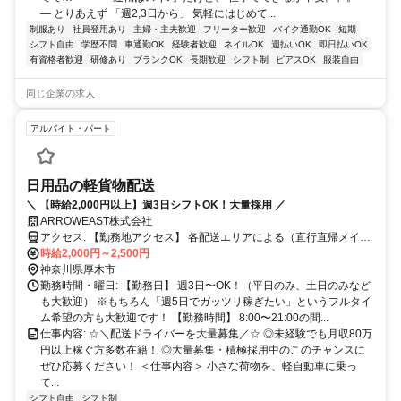
― とりあえず 「週2,3日から」 気軽にはじめて...
制服あり
社員登用あり
主婦・主夫歓迎
フリーター歓迎
バイク通勤OK
短期
シフト自由
学歴不問
車通勤OK
経験者歓迎
ネイルOK
週払いOK
即日払いOK
有資格者歓迎
研修あり
ブランクOK
長期歓迎
シフト制
ピアスOK
服装自由
同じ企業の求人
アルバイト・パート
日用品の軽貨物配送
＼ 【時給2,000円以上】週3日シフトOK！大量採用 ／
ARROWEAST株式会社
アクセス: 【勤務地アクセス】 各配送エリアによる（直行直帰メイ
ン） 【本社アクセス】 各線「池袋駅」東口より徒歩16分 （利用可能
時給2,000円～2,500円
路線：JR山手線・埼京線・湘南新宿ライン、東京メトロ丸ノ内線・
神奈川県厚木市
有楽町線・副都心線、西武池袋線、東武東上線） （※直行直帰・オ
勤務時間・曜日: 【勤務日】 週3日〜OK！（平日のみ、土日のみなど
ンライン面接メインのため来社不要です）
も大歓迎） ※もちろん「週5日でガッツリ稼ぎたい」というフルタイ
ム希望の方も大歓迎です！ 【勤務時間】 8:00〜21:00の間...
仕事内容: ☆＼配送ドライバーを大量募集／☆ ◎未経験でも月収80万
円以上稼ぐ方多数在籍！ ◎大量募集・積極採用中のこのチャンスに
ぜひ応募ください！ ＜仕事内容＞ 小さな荷物を、軽自動車に乗っ
て...
シフト自由
シフト制