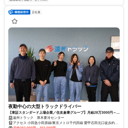
正社員
夜勤中心の大型トラックドライバー
【東証スタンダード上場企業／住友倉庫グループ】月給28万3000円～
30万3000円＆賞与年2回！配送先ほぼ固定＆景気に左右されにくい食品
遠州トラック 厚木要冷センター
配送のため「長期安定」で働けます！
アクセス 小田急小田原線/東京メトロ千代田線 愛甲石田北口徒歩約53