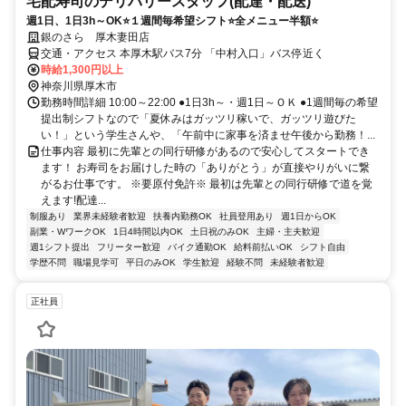
宅配寿司のデリバリースタッフ(配達・配送)
週1日、1日3h～OK⭐１週間毎希望シフト⭐全メニュー半額⭐
銀のさら 厚木妻田店
交通・アクセス 本厚木駅バス7分 「中村入口」バス停近く
時給1,300円以上
神奈川県厚木市
勤務時間詳細 10:00～22:00 ●1日3h～・週1日～ＯＫ ●1週間毎の希望
提出制シフトなので「夏休みはガッツリ稼いで、ガッツリ遊びた
い！」という学生さんや、「午前中に家事を済ませ午後から勤務！...
仕事内容 最初に先輩との同行研修があるので安心してスタートでき
ます！ お寿司をお届けした時の「ありがとう」が直接やりがいに繋
がるお仕事です。 ※要原付免許※ 最初は先輩との同行研修で道を覚
えます!配達...
制服あり
業界未経験者歓迎
扶養内勤務OK
社員登用あり
週1日からOK
副業・WワークOK
1日4時間以内OK
土日祝のみOK
主婦・主夫歓迎
週1シフト提出
フリーター歓迎
バイク通勤OK
給料前払いOK
シフト自由
学歴不問
職場見学可
平日のみOK
学生歓迎
経験不問
未経験者歓迎
正社員