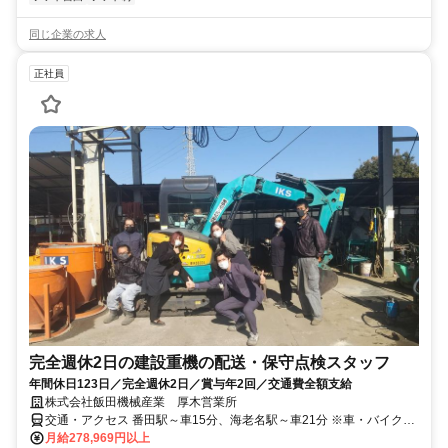
同じ企業の求人
正社員
完全週休2日の建設重機の配送・保守点検スタッフ
年間休日123日／完全週休2日／賞与年2回／交通費全額支給
株式会社飯田機械産業 厚木営業所
交通・アクセス 番田駅～車15分、海老名駅～車21分 ※車・バイク通
勤OK（無料駐車場完備）
月給278,969円以上