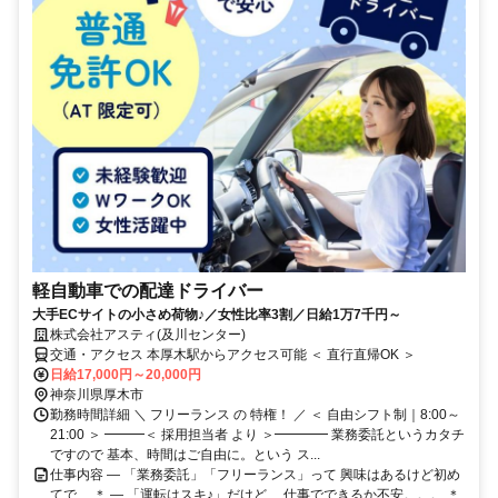
軽自動車での配達ドライバー
大手ECサイトの小さめ荷物♪／女性比率3割／日給1万7千円～
株式会社アスティ(及川センター)
交通・アクセス 本厚木駅からアクセス可能 ＜ 直行直帰OK ＞
日給17,000円～20,000円
神奈川県厚木市
勤務時間詳細 ＼ フリーランス の 特権！ ／ ＜ 自由シフト制｜8:00～
21:00 ＞ ━━━＜ 採用担当者 より ＞━━━━ 業務委託というカタチ
ですので 基本、時間はご自由に。という ス...
仕事内容 ― 「業務委託」「フリーランス」って 興味はあるけど初め
てで… ＊ ― 「運転はスキ♪」だけど、 仕事でできるか不安。。。 ＊