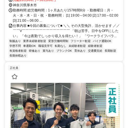
分、小田急小田原線/東京メトロ千代田線 伊勢原北口徒歩約75分、小
月給283,000円～303,000円
田急小田原線/東京メトロ千代田線 本厚木北口徒歩約78分
神奈川県厚木市
勤務時間 総労働時間：1ヶ月あたり157時間8分 ・勤務曜日：月・
火・水・木・日・祝 ・勤務時間： [1] 19:00～04:00 [2] 17:00～02:00
[3] 21:00～06:00 ...
仕事内容 ■今回の募集について■ ＼＼ その大型免許、活かせます ／／
￣￣V￣￣￣￣￣￣￣￣￣￣￣￣￣￣ 「朝は苦手。日中をOFFにした
い」 「今は夜勤でしっかり収入を得たい！」 「ワークライフバラ...
制服あり
業界未経験者歓迎
変形労働時間制
フリーター歓迎
バイク通勤OK
学歴不問
車通勤OK
職場見学可
転勤なし
未経験者歓迎
経験者歓迎
有資格者歓迎
研修あり
賞与あり
ブランクOK
育休あり
交通費支給
長期歓迎
長期休暇あり
正社員