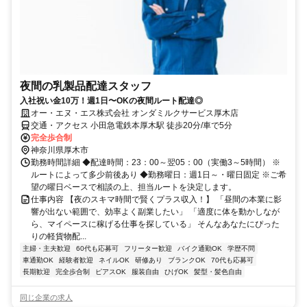
夜間の乳製品配達スタッフ
入社祝い金10万！週1日〜OKの夜間ルート配達◎
オー・エヌ・エス株式会社 オンダミルクサービス厚木店
交通・アクセス 小田急電鉄本厚木駅 徒歩20分/車で5分
完全歩合制
神奈川県厚木市
勤務時間詳細 ◆配達時間：23：00～翌05：00（実働3～5時間） ※
ルートによって多少前後あり ◆勤務曜日：週1日～・曜日固定 ※ご希
望の曜日ベースで相談の上、担当ルートを決定します。
仕事内容 【夜のスキマ時間で賢くプラス収入！】 「昼間の本業に影
響が出ない範囲で、効率よく副業したい」 「適度に体を動かしなが
ら、マイペースに稼げる仕事を探している」 そんなあなたにぴった
りの軽貨物配...
主婦・主夫歓迎
60代も応募可
フリーター歓迎
バイク通勤OK
学歴不問
車通勤OK
経験者歓迎
ネイルOK
研修あり
ブランクOK
70代も応募可
長期歓迎
完全歩合制
ピアスOK
服装自由
ひげOK
髪型・髪色自由
同じ企業の求人