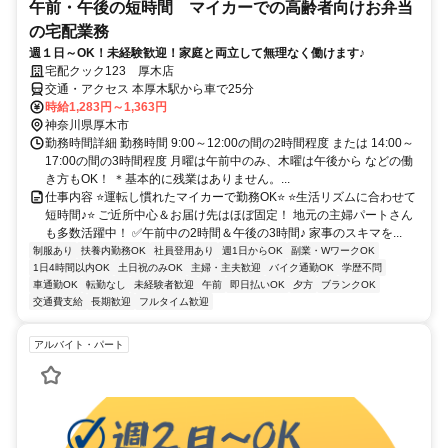
午前・午後の短時間 マイカーでの高齢者向けお弁当
の宅配業務
週１日～OK！未経験歓迎！家庭と両立して無理なく働けます♪
宅配クック123 厚木店
交通・アクセス 本厚木駅から車で25分
時給1,283円～1,363円
神奈川県厚木市
勤務時間詳細 勤務時間 9:00～12:00の間の2時間程度 または 14:00～
17:00の間の3時間程度 月曜は午前中のみ、木曜は午後から などの働
き方もOK！ ＊基本的に残業はありません。...
仕事内容 ⭐運転し慣れたマイカーで勤務OK⭐ ⭐生活リズムに合わせて
短時間♪⭐ ご近所中心＆お届け先はほぼ固定！ 地元の主婦パートさん
も多数活躍中！ ✅午前中の2時間＆午後の3時間♪ 家事のスキマを...
制服あり
扶養内勤務OK
社員登用あり
週1日からOK
副業・WワークOK
1日4時間以内OK
土日祝のみOK
主婦・主夫歓迎
バイク通勤OK
学歴不問
車通勤OK
転勤なし
未経験者歓迎
午前
即日払いOK
夕方
ブランクOK
交通費支給
長期歓迎
フルタイム歓迎
アルバイト・パート