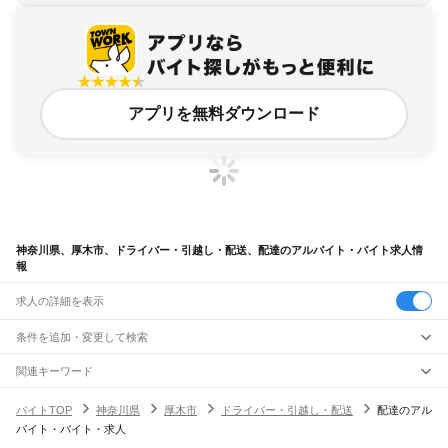
アプリを無料ダウンロード
神奈川県、厚木市、ドライバー・引越し・配送、配達のアルバイト・バイト求人情
報
求人の詳細を表示
条件を追加・変更して検索
市区町村を追加・変更
関連キーワード
神奈川県 厚木市 ドライバー・引越し・配送 運搬
神奈川県
駅を追加・変更
バイトTOP
神奈川県
厚木市
ドライバー・引越し・配送
配達のアル
神奈川県 厚木市 ドライバー・引越し・配送 宅配便
神奈川県
すべて
バイト・バイト・求人
神奈川県 厚木市 ドライバー・引越し・配送 運転手
横浜市
すべて
職種を追加・変更
JR東海道本線(東京～熱海)
神奈川県 厚木市 ドライバー・引越し・配送 郵便
鶴見区
神奈川区
西区
中区
南区
保土ケ谷区
磯子区
金沢区
港北区
戸塚区
港南区