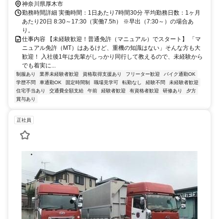
神奈川県厚木市
勤務時間詳細 実働時間：1日あたり7時間30分 平均勤務日数：1ヶ月
あたり20日 8:30～17:30（実働7.5h） ※早出（7:30～）の場合あ
り。
仕事内容 【未経験歓迎！普通免許（マニュアル）でスタート】 「マ
ニュアル免許（MT）はあるけど、重機の知識はない」そんな方も大
歓迎！ 入社後1年は先輩がしっかり同行して教えるので、未経験から
でも着実に...
制服あり
業界未経験者歓迎
資格取得支援あり
フリーター歓迎
バイク通勤OK
学歴不問
車通勤OK
固定時間制
職場見学可
転勤なし
経験不問
未経験者歓迎
住宅手当あり
交通費全額支給
午前
経験者歓迎
有資格者歓迎
研修あり
夕方
賞与あり
正社員