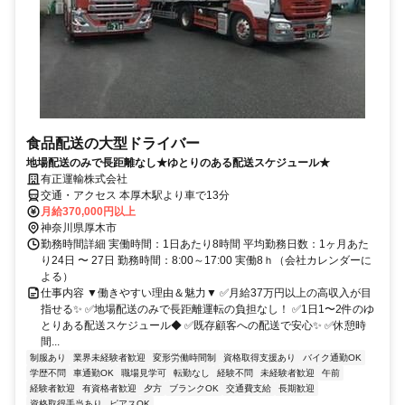
食品配送の大型ドライバー
地場配送のみで長距離なし★ゆとりのある配送スケジュール★
有正運輸株式会社
交通・アクセス 本厚木駅より車で13分
月給370,000円以上
神奈川県厚木市
勤務時間詳細 実働時間：1日あたり8時間 平均勤務日数：1ヶ月あた
り24日 〜 27日 勤務時間：8:00～17:00 実働8ｈ（会社カレンダーに
よる）
仕事内容 ▼働きやすい理由＆魅力▼ ✅月給37万円以上の高収入が目
指せる✨ ✅地場配送のみで長距離運転の負担なし！ ✅1日1〜2件のゆ
とりある配送スケジュール◆ ✅既存顧客への配送で安心✨ ✅休憩時
間...
制服あり
業界未経験者歓迎
変形労働時間制
資格取得支援あり
バイク通勤OK
学歴不問
車通勤OK
職場見学可
転勤なし
経験不問
未経験者歓迎
午前
経験者歓迎
有資格者歓迎
夕方
ブランクOK
交通費支給
長期歓迎
資格取得手当あり
ピアスOK