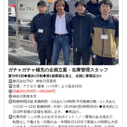
ガチャガチャ補充の企画立案・在庫管理スタッフ
賞与年2回◆週休2日制◆第2創業期を迎え、全国に事業拡大⭐
株式会社TNJ 神奈川営業所
交通・アクセス 藤塚（バス停）より徒歩10分
月給292,000円～440,000円
神奈川県厚木市
勤務時間詳細 実働時間：1日あたり8時間 平均勤務日数：1ヶ月あた
り21日 〜 22日 勤務時間：9:00～18:45(休憩1時間30分) ◆基本的に1
日10件前後の店舗を巡回します。 ◆商品の...
仕事内容 ＼この求人のおすすめポイント！／ ✅愛着のある地元で、
転勤なしで働ける ✅日勤のみ・年間休日110日で家族との時間も大切
にできる ✅月給29万円以上＋賞与年2回で安定収入 ✅充実した福利...