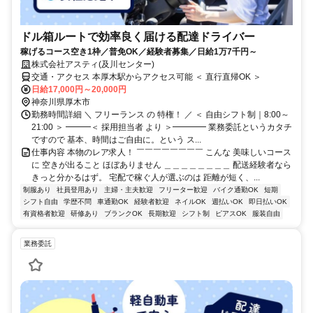
ドル箱ルートで効率良く届ける配達ドライバー
稼げるコース空き1枠／普免OK／経験者募集／日給1万7千円～
株式会社アスティ(及川センター)
交通・アクセス 本厚木駅からアクセス可能 ＜ 直行直帰OK ＞
日給17,000円～20,000円
神奈川県厚木市
勤務時間詳細 ＼ フリーランス の 特権！ ／ ＜ 自由シフト制｜8:00～
21:00 ＞ ━━━＜ 採用担当者 より ＞━━━━ 業務委託というカタチ
ですので 基本、時間はご自由に。という ス...
仕事内容 本物のレア求人！ ￣￣￣￣￣￣￣￣ こんな 美味しいコース
に 空きが出ること ほぼありません ＿＿＿＿＿＿＿＿ 配送経験者なら
きっと分かるはず。 宅配で稼ぐ人が選ぶのは 距離が短く、...
制服あり
社員登用あり
主婦・主夫歓迎
フリーター歓迎
バイク通勤OK
短期
シフト自由
学歴不問
車通勤OK
経験者歓迎
ネイルOK
週払いOK
即日払いOK
有資格者歓迎
研修あり
ブランクOK
長期歓迎
シフト制
ピアスOK
服装自由
業務委託