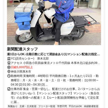
新聞配達スタッフ
週3日からOK♪出勤日数に応じて奨励金あり(1)マンション配達(2)指定配
達エリアスタッフ同時募集中
YC(読売センター) 厚木北部
アクセス 小田急小田原線/東京メトロ千代田線 本厚木北口徒歩約39
分、ＪＲ相模線 厚木徒歩約46分、ＪＲ相模線/ＪＲ横浜線 海老名（相
日給5,000円以上
模線）西口徒歩約56分
神奈川県厚木市
勤務時間 実働時間：4時間/日 平均勤務日数：1ヶ月あたり21日 ・勤
務曜日：月・火・水・木・金・土・日・祝 ・勤務時間： [1] 00:00～
04:30 [2] 01:00～04:30 [3] ...
仕事内容 集金・営業一切なし。配達だけのお仕事。2パターンからお
選びくださいね♪ 1.【マンション配達スタッフ】マンション（集合住
宅）のお客様への配達！ 2.【ルート配送(新聞梱包を準備して定位置
に届...
制服あり
主婦・主夫歓迎
フリーター歓迎
学歴不問
平日のみOK
未経験者歓迎