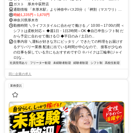
も歓迎◎交通費やお得な食事補助、グループ全店で使える割引券など待
ガスト 厚木中荻野店
遇も充実
通勤情報 「本厚木駅」より神奈中バス20分（「桝割（マスワリ）」
下車） ◆ほかにも [ 神奈川工科大 / ぼうさいの丘公園 / 鳶尾山観光展
時給1,335円～1,670円
望台 / 愛甲石田 ] からも車で5～22分程度!!※自転車 / 車 / バイク通勤
神奈川県厚木市
OK
勤務時間 ＼ライフスタイルに合わせて働ける ／ 10:00～17:00の間 ＜
シフトは柔軟対応＞ ◆週1日・1日2時間～OK ◆自己申告シフト制 だ
から予定に合わせて働ける◎ ◆平日のみ / 土日の...
仕事内容 ＼運転が好きな方にピッタリ ／ できたての料理をお届けす
るデリバリー業務 配達に出ている時間が中心なので、 接客が少なめ
の仕事を探している方にもおすすめです◎ ※バイクは三輪車(ジャイ
ロ)な...
社員登用あり
フリーター歓迎
未経験者歓迎
経験者歓迎
シフト制
高校生歓迎
同じ企業の求人
業務委託