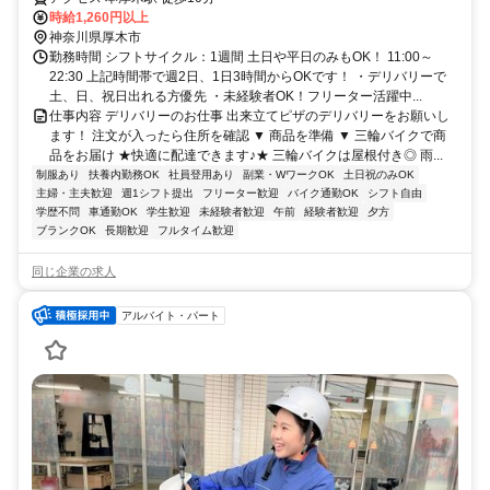
時給1,260円以上
神奈川県厚木市
勤務時間 シフトサイクル：1週間 土日や平日のみもOK！ 11:00～
22:30 上記時間帯で週2日、1日3時間からOKです！ ・デリバリーで
土、日、祝日出れる方優先 ・未経験者OK！フリーター活躍中...
仕事内容 デリバリーのお仕事 出来立てピザのデリバリーをお願いし
ます！ 注文が入ったら住所を確認 ▼ 商品を準備 ▼ 三輪バイクで商
品をお届け ★快適に配達できます♪★ 三輪バイクは屋根付き◎ 雨...
制服あり
扶養内勤務OK
社員登用あり
副業・WワークOK
土日祝のみOK
主婦・主夫歓迎
週1シフト提出
フリーター歓迎
バイク通勤OK
シフト自由
学歴不問
車通勤OK
学生歓迎
未経験者歓迎
午前
経験者歓迎
夕方
ブランクOK
長期歓迎
フルタイム歓迎
同じ企業の求人
アルバイト・パート