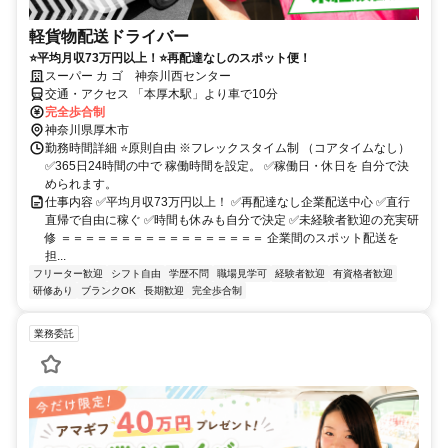
軽貨物配送ドライバー
⭐平均月収73万円以上！⭐再配達なしのスポット便！
スーパー カ ゴ 神奈川西センター
交通・アクセス 「本厚木駅」より車で10分
完全歩合制
神奈川県厚木市
勤務時間詳細 ⭐原則自由 ※フレックスタイム制 （コアタイムなし）
✅365日24時間の中で 稼働時間を設定。 ✅稼働日・休日を 自分で決
められます。
仕事内容 ✅平均月収73万円以上！ ✅再配達なし企業配送中心 ✅直行
直帰で自由に稼ぐ ✅時間も休みも自分で決定 ✅未経験者歓迎の充実研
修 ＝＝＝＝＝＝＝＝＝＝＝＝＝＝＝＝＝ 企業間のスポット配送を
担...
フリーター歓迎
シフト自由
学歴不問
職場見学可
経験者歓迎
有資格者歓迎
研修あり
ブランクOK
長期歓迎
完全歩合制
業務委託