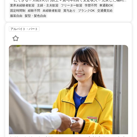
業界未経験者歓迎
主婦・主夫歓迎
フリーター歓迎
学歴不問
車通勤OK
固定時間制
経験不問
未経験者歓迎
賞与あり
ブランクOK
交通費支給
服装自由
髪型・髪色自由
アルバイト・パート