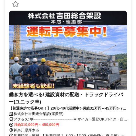
働き方を選べる/ 建設資材の配送・トラックドライバ
ー(ユニック車)
【普通免許で応募OK！】20代~40代活躍中✨月給31万円～45万円✨ 7t
ユニック車での地場輸送✨長距離・夜勤一切なし✨ 毎年昇給！長期安定
株式会社吉田総合架設(運搬部)
✨日曜休み＋大型連休あり✨ 残業代は別途全額支給✨資格取得制度有り
アクセス: ✼┈┈┈┈┈┈┈┈┈┈┈┈┈┈┈┈┈┈┈✼ マイカー通勤OK バイク・自転
（全額会社負担）
月給310,000円～450,000円
車など自由です！ ✼┈┈┈┈┈┈┈┈┈┈┈┈┈┈┈┈┈┈┈✼
神奈川県厚木市
勤務時間・曜日: 【 勤務時間 】 8:00～17:00（実働8h） ※ 月曜～土