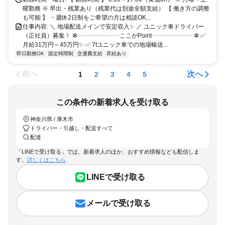
曜勤務 ※ 早出・残業あり（残業代は別途全額支給） 【 働き方の調整
も可能 】 ・週休2日制をご希望の方は相談OK...
仕事内容: ＼ 地場配送メインで安定収入✨ ／ ユニック車ドライバー
（正社員）募集！ ✼┈┈┈┈┈┈┈ここがPoint┈┈┈┈┈┈┈✼ ✅
月給31万円～45万円✨ ✅ 7tユニック車での地場輸送...
即日勤務OK
固定時間制
交通費支給
昇給あり
前へ
次へ
1
2
3
4
5
この条件の新着求人を受け取る
神奈川県 / 厚木市
ドライバー・引越し・配送すべて
配達
「LINEで受け取る」では、新着求人のほか、おすすめ情報なども配信しま
す。
詳しくはこちら
LINEで受け取る
メールで受け取る