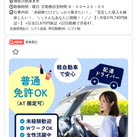
な出費がある方も安心してスタートできます！
神奈川県厚木市
勤務時間・曜日: ⏰勤務目安時間 ８：００〜２０：００
仕事内容: 「未経験だけどしっかり稼ぎたい！」 「安定した収入を確
保したい！」 ＼＼そんなあなたに朗報！！／／ 【✨月収476,740円保
証✨】 ⭐日当21,670円保証 ⭐22日勤務で月収47...
社員登用あり
シフト自由
即日勤務OK
シフト制
業務委託