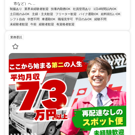
市など）へ ...
制服あり
業界未経験者歓迎
扶養内勤務OK
社員登用あり
1日4時間以内OK
土日祝のみOK
主婦・主夫歓迎
フリーター歓迎
バイク通勤OK
給料前払いOK
シフト自由
学歴不問
車通勤OK
職場見学可
平日のみOK
経験不問
未経験者歓迎
午前
経験者歓迎
有資格者歓迎
業務委託