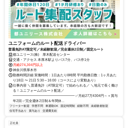
ユニフォームのルート配送ドライバー
普通免許AT限定可／未経験歓迎／完全週休2日制／固定ルート
都ユニリース(株) 厚木配送センター
交通・アクセス 本厚木駅よりバス7分、バス停1分
月給274,304円以上
神奈川県厚木市
勤務時間詳細 実働時間：1日あたり8時間 平均勤務日数：1ヶ月あた
り18日 〜 21日 5:30～16:00（コースにより変動あり）
仕事内容 ＼普通免許（AT限定可）で始められる／ ＼地元で長く働け
る！ユニフォームのルート配送／
━━━━━━━━━━━━━━━━━━ ✅月給27万4304円～＋賞与
年2回 ✅完全週休2日制＆年間休...
フリーター歓迎
学歴不問
車通勤OK
固定時間制
経験不問
未経験者歓迎
住宅手当あり
賞与あり
交通費支給
正社員