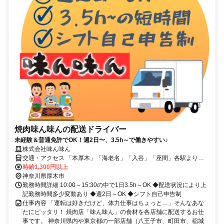
焼肉味ん味んの配送ドライバー
未経験＆普通免許でOK！週2日〜、3.5h～で働きやすい♪
株式会社味ん味ん
交通・アクセス 「本厚木」「海老名」「入谷」「座間」各駅より車
で16～18分
時給1,300円以上
神奈川県厚木市
勤務時間詳細 10:00～15:30の中で1日3.5h～OK ◆配送状況により上
記勤務時間多少変動あり ◆週2日～OK ◆シフト自己申告制
仕事内容 「運転は好きだけど、体力仕事はちょっと…」そんなあな
たにピッタリ！ 焼肉店「味ん味ん」の食材を各店舗に配送するお仕
事です。 神奈川県内や東京都の一部店舗（八王子市、町田市、稲城