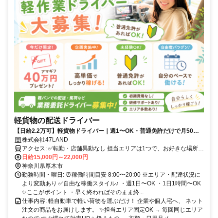
軽貨物の配送ドライバー
【日給2.2万可】軽貨物ドライバー｜週1〜OK・普通免許だけで月50万
超も可
株式会社47LAND
アクセス: ✅転勤・店舗異動なし 担当エリアは1つで、お好きな場所を
選べます。 直行直帰OKなので、ご自宅近くなど、 ご希望の配送エリ
日給15,000円～22,000円
アをご相談ください⭐️
神奈川県厚木市
勤務時間・曜日: ⏰稼働時間目安 8:00〜20:00 ※エリア・配達状況に
より変動あり ✅自由な稼働スタイル♪ ・週1日〜OK ・1日1時間〜OK
✨ここがポイント ・早く終わればそのまま終...
仕事内容: 軽自動車で軽い荷物を運ぶだけ！ 企業や個人宅へ、 ネット
注文の商品をお届けします。 ✨担当エリア固定OK → 毎回同じエリア