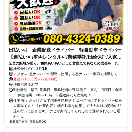
日払い可 企業配送ドライバー 軽自動車ドライバー
【週払い可/車両レンタル可/業務委託/日給保証/入寮
全員の距離が近く、和気あいあいとした雰囲気であなたの成長を一丸と
可】
なってサポート！
株式会社MY STYLE
アクセス: 黒ナンバーの配達に使用する黒ナンバー車両で通勤して頂
きます。 ※自家用車での通勤は出来かねます。
月給391,000円～729,000円
神奈川県厚木市
勤務時間・曜日: 勤務日・勤務時間の例 稼働日 原則 月曜日～金曜
日 稼働時間 7時～18時 ※配達終わり次第終了
仕事内容: おかげさまで増車依頼殺到！ コース増にてドライバー様を
大募集です！ 【仕事内容】 軽自動車を使用して法人向けの荷物の配
達を行って頂きます。 ナビが案内してくれるので登録されている場
所へ...
社員登用あり
即日勤務OK