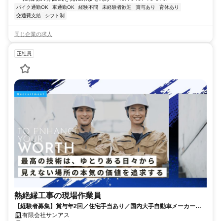
バイク通勤OK
車通勤OK
経験不問
未経験者歓迎
賞与あり
育休あり
交通費支給
シフト制
同じ企業の求人
正社員
熱絶縁工事の現場作業員
【経験者募集】賞与年2回／住宅手当あり／国内大手自動車メーカーの
インフラ工事に関する取引あり
有限会社サンアス