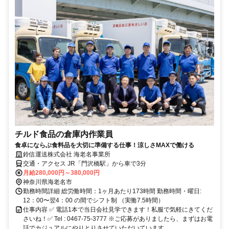
チルド食品の倉庫内作業員
食卓にならぶ食料品を大切に準備する仕事！涼しさMAXで働ける
鈴信運送株式会社 海老名事業所
交通・アクセス JR「門沢橋駅」から車で3分
月給280,000円～380,000円
神奈川県海老名市
勤務時間詳細 総労働時間：1ヶ月あたり173時間 勤務時間・曜日:
12：00〜翌4：00 の間でシフト制 （実働7.5時間）
仕事内容 ✅ 電話1本で当日会社見学できます！私服で気軽にきてくだ
さいね！✅ Tel : 0467-75-3777 ※ご応募がありましたら、まずはお電
話でカジュアルにやりとりさせていただいています。...