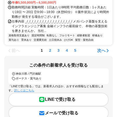
年俸5,500,000円～6,500,000円
勤務時間詳細 実働時間：1日あたり8時間 平均勤務日数：1ヶ月あた
り19日 〜 20日 ⏰9:00～18:00（休憩60分） ※案件状況により時間外
勤務が 発生する場合がございます。
仕事内容 _/_/_/_/_/_/_/_/_/_/_/_/_/_/_/_/_/_/ メガバンク基盤を支える
インフラエンジニア募集 金融インフラの最前線で、 本物の基盤技術
を磨きませんか。 当社...
資格取得支援あり
固定時間制
転勤なし
フルリモート
経験者歓迎
研修あり
賞与あり
育休あり
交通費支給
土日祝休み
ひげOK
髪型・髪色自由
前へ
次へ
1
2
3
4
5
この条件の新着求人を受け取る
神奈川県 / 門沢橋駅
ボーナス・賞与あり
「LINEで受け取る」では、新着求人のほか、おすすめ情報なども配信しま
す。
詳しくはこちら
LINEで受け取る
メールで受け取る