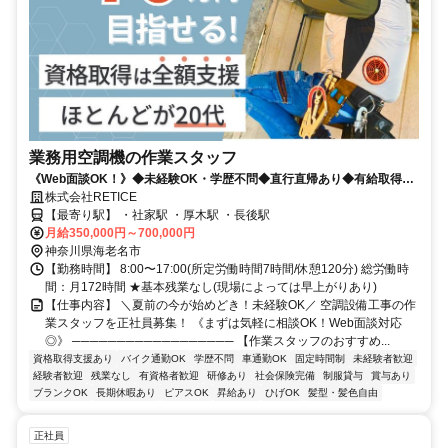
業務用空調機の作業スタッフ
《Web面談OK！》◆未経験OK・学歴不問◆直行直帰あり◆有給取得率
95%◆残業なし・早上がりあり◆20代30代の若手活躍中
株式会社RETICE
【最寄り駅】 ・社家駅 ・厚木駅 ・長後駅
月給350,000円～700,000円
神奈川県海老名市
【勤務時間】 8:00〜17:00(所定労働時間7時間/休憩120分) 総労働時
間：月172時間 ★基本残業なし(現場によっては早上がりあり)
【仕事内容】 ＼夏前の今が始めどき！未経験OK／ 空調設備工事の作
業スタッフを正社員募集！ 《まずは気軽に相談OK！Web面談対応
◎》 ────────────────── 【作業スタッフのおすすめ...
資格取得支援あり
バイク通勤OK
学歴不問
車通勤OK
固定時間制
未経験者歓迎
経験者歓迎
残業なし
有資格者歓迎
研修あり
社会保険完備
制服貸与
賞与あり
ブランクOK
長期休暇あり
ピアスOK
昇給あり
ひげOK
髪型・髪色自由
正社員