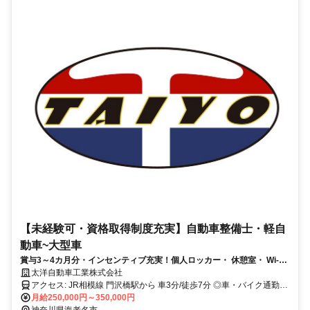
【未経験可・資格取得制度充実】自動車整備士・軽自
動車~大型車
賞与3～4カ月分・インセンティブ充実！個人ロッカー・ 休憩室・ Wi-Fi
完備！ 未経験からでも安心の資格支援制度あり！無理せず稼げる整備士
太洋自動車工業株式会社
へ！
アクセス: JR相模線 門沢橋駅から 車3分/徒歩7分 ◎車・バイク通勤
OK（無料駐車場完備）
月給250,000円～350,000円
神奈川県海老名市