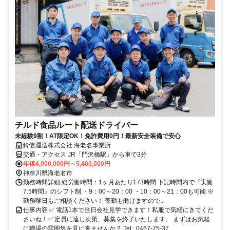
チルド食品ルート配送ドライバー
未経験9割！AT限定OK！免許費用0円！最新安全装備で安心
鈴信運送株式会社 海老名事業所
交通・アクセス JR「門沢橋駅」から車で3分
年俸4,000,000円～5,400,000円
神奈川県海老名市
勤務時間詳細 総労働時間：1ヶ月あたり173時間 下記時間内で『実働
7.5時間』のシフト制 ・9：00～20：00 ・10：00～21：00も可能 ※
勤務曜日もご相談ください！ 夜勤も働けますので...
仕事内容 ✅ 電話1本で当日会社見学できます！私服で気軽にきてくだ
さいね！✅ 定員に達し次第、募集を終了いたします。 まずはお気軽
に職場の雰囲気を見に来ませんか？ Tel : 0467-75-37...