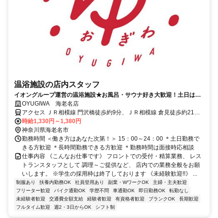
温浴施設の店内スタッフ
イオングループ運営の温浴施設★お風呂・サウナ好き大歓迎！土日は
+50円の特別時給！
OYUGIWA 海老名店
アクセス ＪＲ相模線 門沢橋徒歩約9分、ＪＲ相模線 倉見徒歩約21
分、ＪＲ相模線 社家徒歩約23分
時給1,330円～1,380円
神奈川県海老名市
勤務時間 ＜働き方はあなた次第！＞ 15：00～24：00 ＊土日勤務で
きる方歓迎 ＊長時間勤務できる方歓迎 ＊勤務時間は面接時応相談
仕事内容 《こんなお仕事です》 フロントでの受付・精算業務、 レス
トランスタッフとして 調理～ご提供など、 店内での業務全般をお願
いします。 ※学生の採用枠は終了しております 《未経験歓迎!!》 ...
制服あり
扶養内勤務OK
社員登用あり
副業・WワークOK
主婦・主夫歓迎
フリーター歓迎
バイク通勤OK
学歴不問
車通勤OK
即日勤務OK
転勤なし
未経験者歓迎
交通費全額支給
経験者歓迎
有資格者歓迎
ブランクOK
長期歓迎
フルタイム歓迎
週2・3日からOK
シフト制