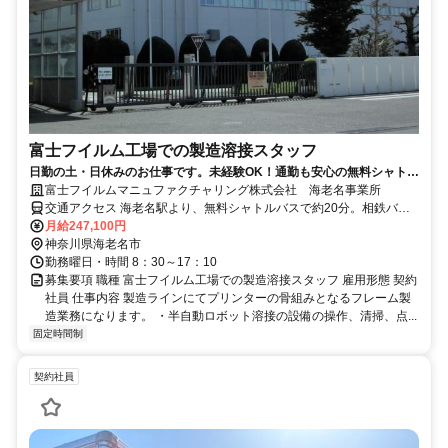
富士フイルム工場での製造溶接スタッフ
日勤の土・日休みのお仕事です。未経験OK！通勤も安心の無料シャトル
バスあり！
富士フイルムマニュファクチャリング株式会社 海老名事業所
交通アクセス 海老名駅より、無料シャトルバスで約20分。相鉄バス0
番線乗り場よりご乗車頂けます。 自家用車での通勤も可能です！
月給247,100円
神奈川県海老名市
勤務曜日・時間 8：30～17：10
募集要項 職種 富士フイルム工場での製造溶接スタッフ 雇用形態 契約
社員 仕事内容 製造ラインにてプリンターの骨組みとなるフレーム製
造業務になります。 ・半自動ロボット溶接の設備の操作、清掃、点...
固定時間制
契約社員