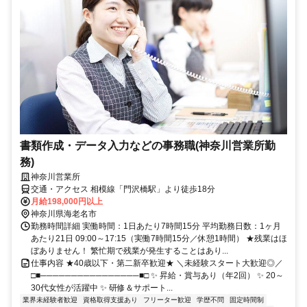
書類作成・データ入力などの事務職(神奈川営業所勤
務)
神奈川営業所
交通・アクセス 相模線「門沢橋駅」より徒歩18分
月給198,000円以上
神奈川県海老名市
勤務時間詳細 実働時間：1日あたり7時間15分 平均勤務日数：1ヶ月
あたり21日 09:00～17:15（実働7時間15分／休憩1時間） ★残業はほ
ぼありません！ 繁忙期で残業が発生することはあり...
仕事内容 ★40歳以下・第二新卒歓迎★ ＼未経験スタート大歓迎◎／
□■────────────────■□ ✨ 昇給・賞与あり（年2回） ✨ 20～
30代女性が活躍中 ✨ 研修＆サポート...
業界未経験者歓迎
資格取得支援あり
フリーター歓迎
学歴不問
固定時間制