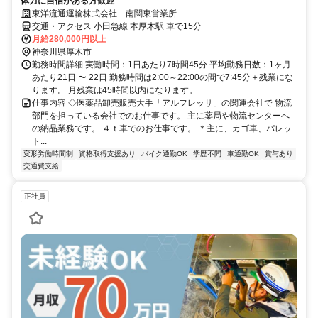
体力に自信がある方歓迎
東洋流通運輸株式会社 南関東営業所
交通・アクセス 小田急線 本厚木駅 車で15分
月給280,000円以上
神奈川県厚木市
勤務時間詳細 実働時間：1日あたり7時間45分 平均勤務日数：1ヶ月
あたり21日 〜 22日 勤務時間は2:00～22:00の間で7:45分＋残業にな
ります。 月残業は45時間以内になります。
仕事内容 ◇医薬品卸売販売大手「アルフレッサ」の関連会社で 物流
部門を担っている会社でのお仕事です。 主に薬局や物流センターへ
の納品業務です。 ４ｔ車でのお仕事です。 ＊主に、カゴ車、パレッ
ト...
変形労働時間制
資格取得支援あり
バイク通勤OK
学歴不問
車通勤OK
賞与あり
交通費支給
正社員