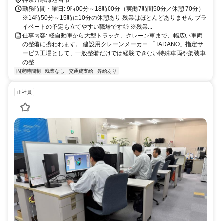
勤務時間・曜日: 9時00分～18時00分（実働7時間50分／休憩 70分）
※14時50分～15時に10分の休憩あり 残業はほとんどありません プラ
イベートの予定も立てやすい職場です◎ ※残業...
仕事内容: 軽自動車から大型トラック、クレーン車まで、幅広い車両
の整備に携われます。 建設用クレーンメーカー 「TADANO」指定サ
ービス工場として、一般整備だけでは経験できない特殊車両や架装車
の整...
固定時間制
残業なし
交通費支給
昇給あり
正社員