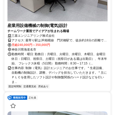
産業用設備機械の制御(電気)設計
チームワーク重視でアイデアが生まれる職場
三基エンジニアリング株式会社
アクセス: 最寄り駅はJR相模線 門沢橋駅で、徒歩約18分の距離で
す。 交通費（上限 50,000円/月）全額支給します。 マイカー、バイ
月給240,000円～350,000円
ク、自転車での通勤も可能です。
神奈川県海老名市
勤務時間・曜日: 勤務日：月曜日、火曜日、水曜日、木曜日、金曜日
休日：日曜日、祝祭日、土曜日（祝祭日がある週は出勤日）、年末年
始、 フレックス休暇（5日間） 勤務時間：8:30～17:15（...
仕事内容: 制御（電気）設計エンジニアのお仕事です。 * 生産設備、
自動機の制御設計、調整、デバッグを担当していただきます。 * 主に
ＰＬＣを使用したソフト設計や制御盤関係のハード設計などを行い
ま...
固定時間制
交通費支給
昇給あり
正社員