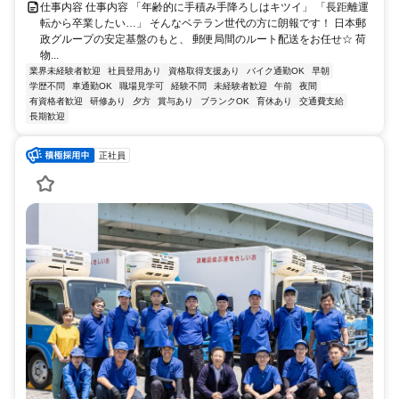
仕事内容 仕事内容 「年齢的に手積み手降ろしはキツイ」 「長距離運
転から卒業したい…」 そんなベテラン世代の方に朗報です！ 日本郵
政グループの安定基盤のもと、 郵便局間のルート配送をお任せ☆ 荷
物...
業界未経験者歓迎
社員登用あり
資格取得支援あり
バイク通勤OK
早朝
学歴不問
車通勤OK
職場見学可
経験不問
未経験者歓迎
午前
夜間
有資格者歓迎
研修あり
夕方
賞与あり
ブランクOK
育休あり
交通費支給
長期歓迎
正社員