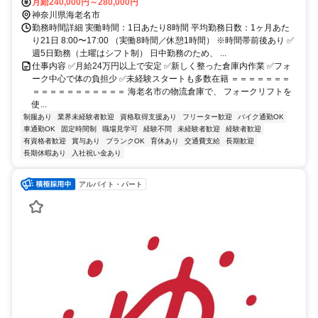
分 ◎車通勤OK
月給240,000円～280,000円
神奈川県海老名市
勤務時間詳細 実働時間：1日あたり8時間 平均勤務日数：1ヶ月あた
り21日 8:00〜17:00 （実働8時間／休憩1時間） ※時間帯前後あり ✅
週5日勤務（土曜はシフト制） 日中勤務のため、 ...
仕事内容 ✅月給24万円以上で安定 ✅新しく整った倉庫内作業 ✅フォ
ーク中心で体の負担少 ✅未経験スタートも多数在籍 ＝＝＝＝＝＝＝
＝＝＝＝＝＝＝＝＝＝＝ 海老名市の物流倉庫で、 フォークリフトを
使...
制服あり
業界未経験者歓迎
資格取得支援あり
フリーター歓迎
バイク通勤OK
車通勤OK
固定時間制
職場見学可
経験不問
未経験者歓迎
経験者歓迎
有資格者歓迎
賞与あり
ブランクOK
育休あり
交通費支給
長期歓迎
長期休暇あり
入社祝い金あり
アルバイト・パート