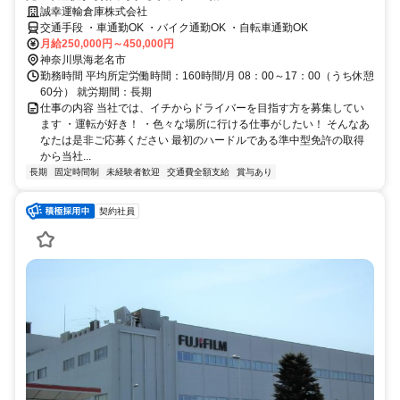
誠幸運輸倉庫株式会社
交通手段 ・車通勤OK ・バイク通勤OK ・自転車通勤OK
月給250,000円～450,000円
神奈川県海老名市
勤務時間 平均所定労働時間：160時間/月 08：00～17：00（うち休憩
60分） 就労期間：長期
仕事の内容 当社では、イチからドライバーを目指す方を募集してい
ます ・運転が好き！ ・色々な場所に行ける仕事がしたい！ そんなあ
なたは是非ご応募ください 最初のハードルである準中型免許の取得
から当社...
長期
固定時間制
未経験者歓迎
交通費全額支給
賞与あり
契約社員