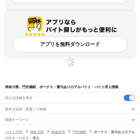
アプリを無料ダウンロード
神奈川県、門沢橋駅、ボーナス・賞与ありのアルバイト・バイト求人情報
求人の詳細を表示
条件を追加・変更して検索
市区町村を追加・変更
関連キーワード
完全在宅ワーク 全国
シール貼り 在宅
現在地周辺
ガチャガチャ
犬カフェ
神奈川県
駅を追加・変更
バイトTOP
神奈川県
海老名市
門沢橋駅
ボーナス・賞与ありのアル
神奈川県
すべて
バイト・バイト・求人
横浜市
すべて