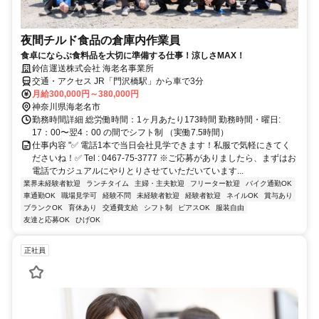
夜間チルド食品の倉庫内作業員
食卓にならぶ食料品を大切に準備する仕事！涼しさMAX！
鈴信運送株式会社 海老名事業所
交通・アクセス JR「門沢橋駅」から車で3分
月給300,000円～380,000円
神奈川県海老名市
勤務時間詳細 総労働時間：1ヶ月あたり173時間 勤務時間・曜日:
17：00〜翌4：00 の間でシフト制 （実働7.5時間）
仕事内容 "✅ 電話1本で当日会社見学できます！私服で気軽にきてく
ださいね！✅ Tel : 0467-75-3777 ※ご応募がありましたら、まずはお
電話でカジュアルにやりとりさせていただいています...
業界未経験者歓迎
ランチタイム
主婦・主夫歓迎
フリーター歓迎
バイク通勤OK
車通勤OK
職場見学可
経験不問
未経験者歓迎
経験者歓迎
ネイルOK
賞与あり
ブランクOK
育休あり
交通費支給
シフト制
ピアスOK
服装自由
友達と応募OK
ひげOK
正社員