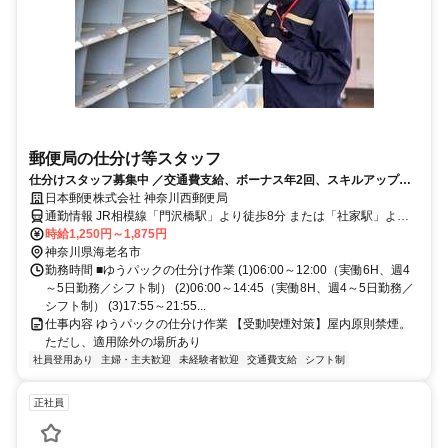
郵便局の仕分け等スタッフ
仕分けスタッフ募集中 ／交通費支給、ボーナス年2回、スキルアップに
よる昇給制度、有給休暇（勤続年数に応じて最高20日）など待遇充実。
日本郵便株式会社 神奈川西郵便局
未経験者も大歓迎です
通勤情報 JR相模線「門沢橋駅」より徒歩8分 または「社家駅」より
徒歩15分
時給1,250円～1,875円
神奈川県海老名市
勤務時間 ■ゆうパックの仕分け作業 (1)06:00～12:00（実働6H、週4
～5日勤務／シフト制） (2)06:00～14:45（実働8H、週4～5日勤務／
シフト制） (3)17:55～21:55...
仕事内容 ゆうパックの仕分け作業 【受動喫煙対策】屋内原則禁煙。
ただし、適用除外の場所あり
社員登用あり
主婦・主夫歓迎
未経験者歓迎
交通費支給
シフト制
正社員