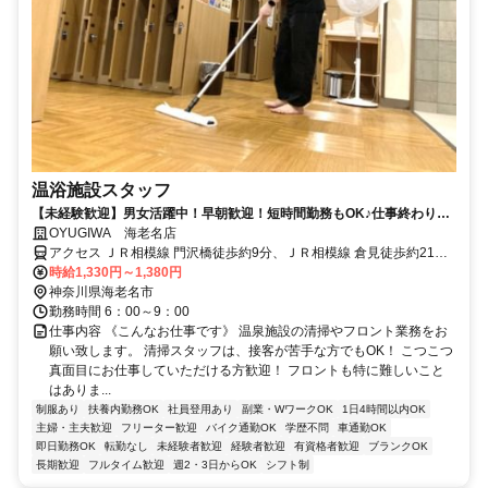
温浴施設スタッフ
【未経験歓迎】男女活躍中！早朝歓迎！短時間勤務もOK♪仕事終わりに
無料で入浴できます★
OYUGIWA 海老名店
アクセス ＪＲ相模線 門沢橋徒歩約9分、ＪＲ相模線 倉見徒歩約21
分、ＪＲ相模線 社家徒歩約23分
時給1,330円～1,380円
神奈川県海老名市
勤務時間 6：00～9：00
仕事内容 《こんなお仕事です》 温泉施設の清掃やフロント業務をお
願い致します。 清掃スタッフは、接客が苦手な方でもOK！ こつこつ
真面目にお仕事していただける方歓迎！ フロントも特に難しいこと
はありま...
制服あり
扶養内勤務OK
社員登用あり
副業・WワークOK
1日4時間以内OK
主婦・主夫歓迎
フリーター歓迎
バイク通勤OK
学歴不問
車通勤OK
即日勤務OK
転勤なし
未経験者歓迎
経験者歓迎
有資格者歓迎
ブランクOK
長期歓迎
フルタイム歓迎
週2・3日からOK
シフト制