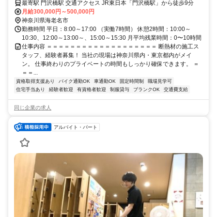
最寄駅 門沢橋駅 交通アクセス JR東日本「門沢橋駅」から徒歩9分
月給300,000円～500,000円
神奈川県海老名市
勤務時間 平日：8:00～17:00 （実働7時間） 休憩2時間：10:00～
10:30、12:00～13:00～、15:00～15:30 月平均残業時間：0〜10時間
仕事内容 ＝＝＝＝＝＝＝＝＝＝＝＝＝＝＝＝＝＝＝ 断熱材の施工ス
タッフ、経験者募集！ 当社の現場は神奈川県内・東京都内がメイ
ン。 仕事終わりのプライベートの時間もしっかり確保できます。 ＝
＝＝...
資格取得支援あり
バイク通勤OK
車通勤OK
固定時間制
職場見学可
住宅手当あり
経験者歓迎
有資格者歓迎
制服貸与
ブランクOK
交通費支給
同じ企業の求人
アルバイト・パート