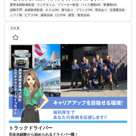
業界未経験者歓迎
ランチタイム
フリーター歓迎
バイク通勤OK
車通勤OK
経験不問
未経験者歓迎
ネイルOK
賞与あり
ブランクOK
育休あり
交通費支給
シフト制
ピアスOK
服装自由
ひげOK
髪型・髪色自由
正社員
トラックドライバー
完全未経験から始められるドライバー職！