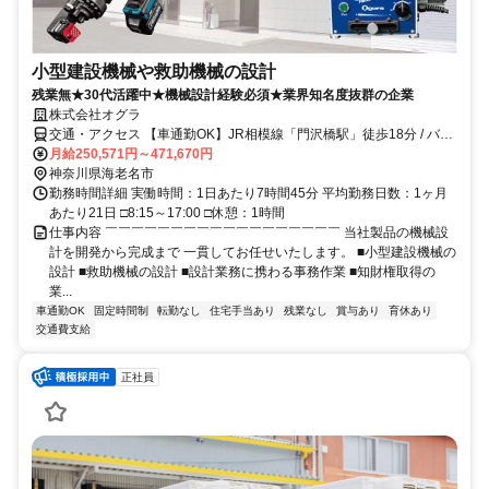
小型建設機械や救助機械の設計
残業無★30代活躍中★機械設計経験必須★業界知名度抜群の企業
株式会社オグラ
交通・アクセス 【車通勤OK】JR相模線「門沢橋駅」徒歩18分 / バス
「下河内停」徒歩8分
月給250,571円～471,670円
神奈川県海老名市
勤務時間詳細 実働時間：1日あたり7時間45分 平均勤務日数：1ヶ月
あたり21日 □8:15～17:00 □休憩：1時間
仕事内容 ￣￣￣￣￣￣￣￣￣￣￣￣￣￣￣￣￣￣ 当社製品の機械設
計を開発から完成まで 一貫してお任せいたします。 ■小型建設機械の
設計 ■救助機械の設計 ■設計業務に携わる事務作業 ■知財権取得の
業...
車通勤OK
固定時間制
転勤なし
住宅手当あり
残業なし
賞与あり
育休あり
交通費支給
正社員