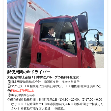
郵便局間の8tドライバー
大型免許以上必須！日本郵政グループの福利厚生充実！
日本郵便輸送株式会社 南関東支社 海老名営業所
アクセス ＪＲ相模線 門沢橋徒歩約9分、ＪＲ相模線 社家徒歩約15分
時給1,570円以上
神奈川県海老名市
勤務時間 勤務時間：8時間程度/1日 (1)4:30～20:00、(2)17:00～6:00
など ※※上記時間帯で1日8時間勤務からOK ※勤務時間はご相談くだ
さい！ ※夜勤可能な方大歓迎！ ※残業...