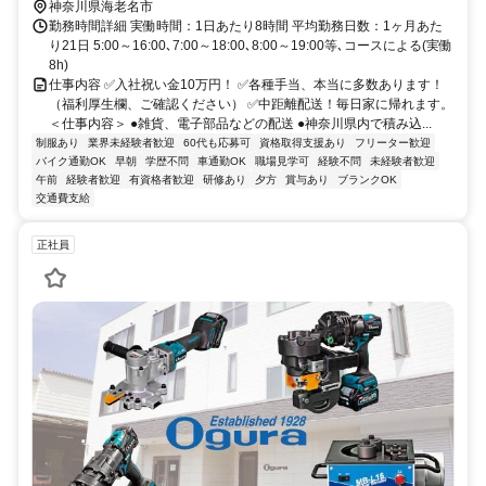
神奈川県海老名市
勤務時間詳細 実働時間：1日あたり8時間 平均勤務日数：1ヶ月あた
り21日 5:00～16:00､7:00～18:00､8:00～19:00等､コースによる(実働
8h)
仕事内容 ✅入社祝い金10万円！ ✅各種手当、本当に多数あります！
（福利厚生欄、ご確認ください） ✅中距離配送！毎日家に帰れます。
＜仕事内容＞ ●雑貨、電子部品などの配送 ●神奈川県内で積み込...
制服あり
業界未経験者歓迎
60代も応募可
資格取得支援あり
フリーター歓迎
バイク通勤OK
早朝
学歴不問
車通勤OK
職場見学可
経験不問
未経験者歓迎
午前
経験者歓迎
有資格者歓迎
研修あり
夕方
賞与あり
ブランクOK
交通費支給
正社員