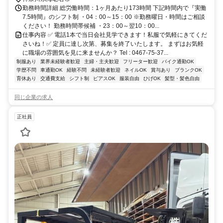
勤務時間詳細 総労働時間：1ヶ月あたり173時間 下記時間内で『実働
7.5時間』のシフト制 ・04：00～15：00 ※勤務曜日・時間はご相談
ください！ 勤務時間帯候補 ・23：00～翌10：00...
仕事内容 ✅ 電話1本で当日会社見学できます！私服で気軽にきてくだ
さいね！✅ 定員に達し次第、募集を終了いたします。 まずはお気軽
に職場の雰囲気を見に来ませんか？ Tel : 0467-75-37...
制服あり
業界未経験者歓迎
主婦・主夫歓迎
フリーター歓迎
バイク通勤OK
学歴不問
車通勤OK
経験不問
未経験者歓迎
ネイルOK
賞与あり
ブランクOK
育休あり
交通費支給
シフト制
ピアスOK
服装自由
ひげOK
髪型・髪色自由
同じ企業の求人
正社員