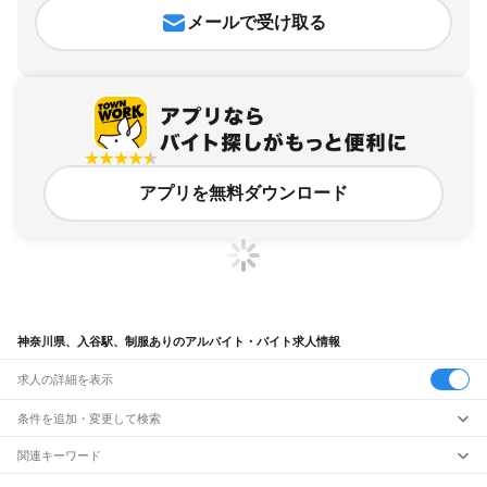
メールで受け取る
アプリを無料ダウンロード
神奈川県、入谷駅、制服ありのアルバイト・バイト求人情報
求人の詳細を表示
条件を追加・変更して検索
市区町村を追加・変更
関連キーワード
完全在宅ワーク 全国
シール貼り 在宅
現在地周辺
ガチャガチャ
犬カフェ
神奈川県