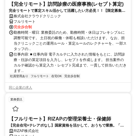
【完全リモート】訪問診療の医療事務(レセプト算定)
完全リモートで算定スキル活かして活躍したい方必見！！【限定募集】
完全リモート｜在宅医療レセプト算定（成果報酬型／業務委託）
株式会社クラウドクリニック
フルリモート
完全歩合制
勤務時間・曜日: 業務委託のため、勤務時間・休日はフレキシブルに
調整可能です。 土日祝の稼働・休暇も相談いただけます。 なお、担
当クリニックごとの運用ルール・算定ルールのレクチャーを、一部ス
タッフの...
仕事内容: ■ 仕事内容 電子カルテに入力された情報をもとに、訪問診
療・往診の算定項目を入力し、レセプトを作成します。 担当案件の
カルテ確認から算定入力・レセプト完成まで、一貫して担当いただき
ます...
社員登用あり
フルリモート
在宅OK
完全歩合制
同じ企業の求人
業務委託
【フルリモート】RIZAPの管理栄養士・保健師
【完全在宅×テレアポなし】国家資格を活かして、おうちで業務。「も
う一つの安心」を。主婦・Wワーカー活躍中！「平日の日中だけ」「夕
RIZAP株式会社