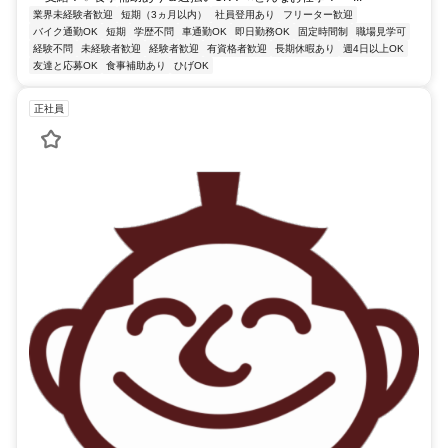
業界未経験者歓迎
短期（3ヵ月以内）
社員登用あり
フリーター歓迎
バイク通勤OK
短期
学歴不問
車通勤OK
即日勤務OK
固定時間制
職場見学可
経験不問
未経験者歓迎
経験者歓迎
有資格者歓迎
長期休暇あり
週4日以上OK
友達と応募OK
食事補助あり
ひげOK
正社員