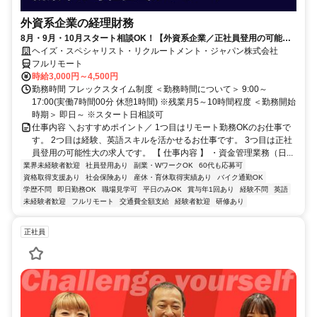
外資系企業の経理財務
8月・9月・10月スタート相談OK！【外資系企業／正社員登用の可能性
大／700万～800万／リモート勤務OK】経理財務
ヘイズ・スペシャリスト・リクルートメント・ジャパン株式会社
フルリモート
時給3,000円～4,500円
勤務時間 フレックスタイム制度 ＜勤務時間について＞ 9:00～
17:00(実働7時間00分 休憩1時間) ※残業月5～10時間程度 ＜勤務開始
時期＞ 即日～ ※スタート日相談可
仕事内容 ＼おすすめポイント／ 1つ目はリモート勤務OKのお仕事で
す。 2つ目は経験、英語スキルを活かせるお仕事です。 3つ目は正社
員登用の可能性大の求人です。 【 仕事内容 】 ・資金管理業務（日...
業界未経験者歓迎
社員登用あり
副業・WワークOK
60代も応募可
資格取得支援あり
社会保険あり
産休・育休取得実績あり
バイク通勤OK
学歴不問
即日勤務OK
職場見学可
平日のみOK
賞与年1回あり
経験不問
英語
未経験者歓迎
フルリモート
交通費全額支給
経験者歓迎
研修あり
正社員