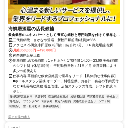
海鮮居酒屋の店長候補
飲食業界のエキスパートとして 豊富な経験と専門知識を付けて 業界をリ
ードしていきましょう。
三代目網元 さかなや道場 新松田駅前店(社員)/c886
アクセス 小田急小田原線 松田南口徒歩約1分、ＪＲ御殿場線 松田南
口徒歩約1分、小田急小田原線 新松田北口徒歩約1分
月給350,000円～490,000円
神奈川県足柄上郡
勤務時間 総労働時間：1ヶ月あたり170時間 14:00～23:00 実働8時間
のシフト制（休憩1時間） 平均勤務日数：21日／月 ※営業日により
多少の前後あり
仕事内容 革新的な飲食店経営で業界をリード 【具体的な仕事内容】
■ホールスタッフ業務 オーダー、料理提供、お会計、宴会の予約受付
など ■店長補助業務 現金管理、店舗スタッフの育成、シフト作成 ※
少し...
資格取得支援あり
学歴不問
交通費全額支給
経験者歓迎
有資格者歓迎
研修あり
賞与あり
ブランクOK
育休あり
駅近5分以内
資格取得手当あり
シフト制
社割あり
寮・社宅あり
食事補助あり
同じ企業の求人