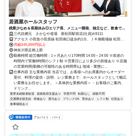
居酒屋ホールスタッフ
残業少なめ＆長期休み◎エリア長、メニュー開発、独立など、飲食でや
りたいことが叶う！未経験OK！
三代目網元 さかなや道場 新松田駅前店(社員)/c9111
アクセス 小田急小田原線 松田南口徒歩約1分、ＪＲ御殿場線 松田南
口徒歩約1分、小田急小田原線 新松田北口徒歩約1分 松田駅すぐ
月給245,000円以上
神奈川県足柄上郡
勤務時間 総労働時間：1ヶ月あたり170時間 14:00～24:00 ※前述の
時間内で実働8時間のシフト制 ※営業日により多少の前後あり ※店舗
の営業時間(勤務の可能性のある時間帯)は 地域・業態に...
仕事内容 主な業務内容 当店では、お客様へのお席案内からオーダー
受付、料理の提供・説明、レジ業務まで、ホールスタッフとして幅広
い業務をお任せします。 ＜具体的な業務内容＞ ・お客様のご案内、
ドリンク...
業界未経験者歓迎
資格取得支援あり
学歴不問
転勤なし
経験不問
交通費全額支給
研修あり
賞与あり
ブランクOK
育休あり
シフト制
社割あり
食事補助あり
アルバイト・パート