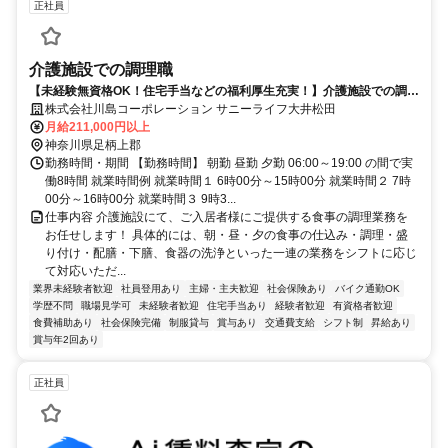
正社員
介護施設での調理職
【未経験無資格OK！住宅手当などの福利厚生充実！】介護施設での調理
職の正社員を募集しています！
株式会社川島コーポレーション サニーライフ大井松田
月給211,000円以上
神奈川県足柄上郡
勤務時間・期間 【勤務時間】 朝勤 昼勤 夕勤 06:00～19:00 の間で実
働8時間 就業時間例 就業時間１ 6時00分～15時00分 就業時間２ 7時
00分～16時00分 就業時間３ 9時3...
仕事内容 介護施設にて、ご入居者様にご提供する食事の調理業務を
お任せします！ 具体的には、朝・昼・夕の食事の仕込み・調理・盛
り付け・配膳・下膳、食器の洗浄といった一連の業務をシフトに応じ
て対応いただ...
業界未経験者歓迎
社員登用あり
主婦・主夫歓迎
社会保険あり
バイク通勤OK
学歴不問
職場見学可
未経験者歓迎
住宅手当あり
経験者歓迎
有資格者歓迎
食費補助あり
社会保険完備
制服貸与
賞与あり
交通費支給
シフト制
昇給あり
賞与年2回あり
正社員