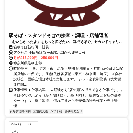
駅そば・スタンドそばの接客・調理・店舗運営
「おいしかったよ」をもっと広げたい。箱根そばで、セカンドキャリア
を輝かせよう！
箱根そば新松田 社員
アクセス 小田急線新松田駅北口から徒歩１分
月給215,000円～250,000円
神奈川県足柄上郡
時間帯 朝、昼、夕方・夜、深夜・早朝 勤務曜日・時間 新松田店は配
属店舗の一例です。 勤務先は各店舗（東京・神奈川・埼玉） ※会社
説明会・面接会場は本社で実施します。 シフト交代制勤務（実労働
８時間...
仕事情報 ● 仕事内容 「未経験から“店の顔”へ成長できる仕事です。」
そばゆでや天ぷら（かき揚げ他）、盛り付け、 提供などお店の基本
を一つずつ丁寧に習得。 慣れてきたら券売機の締め作業や売上管
理、...
変形労働時間制
交通費支給
シフト制
食事補助あり
アルバイト・パート