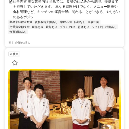
仕事内容 主な業務内容 当店では、食材の仕込みから調理、提供まで
を担当していただきます。 単なる調理だけでなく、メニュー開発や
食材管理など、キッチンの運営全般に関わることができる、やりがい
のあるポジシ...
業界未経験者歓迎
資格取得支援あり
学歴不問
転勤なし
経験不問
交通費全額支給
研修あり
賞与あり
ブランクOK
育休あり
シフト制
社割あり
食事補助あり
同じ企業の求人
正社員