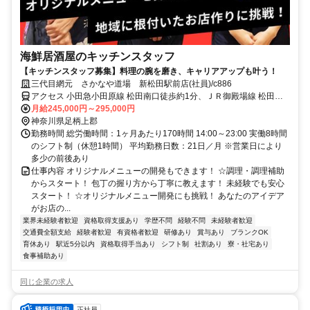
海鮮居酒屋のキッチンスタッフ
【キッチンスタッフ募集】料理の腕を磨き、キャリアアップも叶う！
三代目網元 さかなや道場 新松田駅前店(社員)/c886
アクセス 小田急小田原線 松田南口徒歩約1分、ＪＲ御殿場線 松田南
口徒歩約1分、小田急小田原線 新松田北口徒歩約1分
月給245,000円～295,000円
神奈川県足柄上郡
勤務時間 総労働時間：1ヶ月あたり170時間 14:00～23:00 実働8時間
のシフト制（休憩1時間） 平均勤務日数：21日／月 ※営業日により
多少の前後あり
仕事内容 オリジナルメニューの開発もできます！ ☆調理・調理補助
からスタート！ 包丁の握り方から丁寧に教えます！ 未経験でも安心
スタート！ ☆オリジナルメニュー開発にも挑戦！ あなたのアイデア
がお店の...
業界未経験者歓迎
資格取得支援あり
学歴不問
経験不問
未経験者歓迎
交通費全額支給
経験者歓迎
有資格者歓迎
研修あり
賞与あり
ブランクOK
育休あり
駅近5分以内
資格取得手当あり
シフト制
社割あり
寮・社宅あり
食事補助あり
同じ企業の求人
正社員