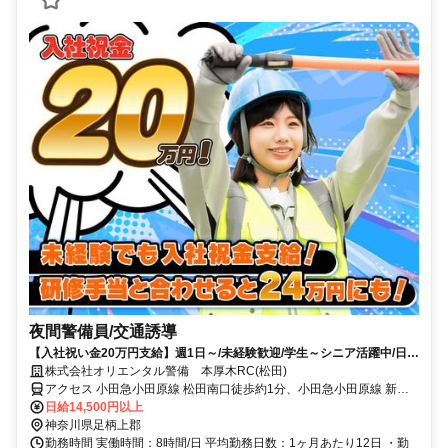
夜間警備員/交通誘導
【入社祝い金20万円支給】週1日～/未経験歓迎/学生～シニア活躍中/日払
い・週払いOK/履歴書不要！
株式会社オリエンタル警備 本厚木RC(松田)
アクセス 小田急小田原線 松田南口徒歩約1分、小田急小田原線 新松
田北口徒歩約1分、ＪＲ御殿場線 相模金子徒歩約22分 (面接地/本厚木
日給14,500円以上
リクルートセンター)神奈川県厚木市旭町２丁目２－７ 三和ビル２Ｆ
神奈川県足柄上郡
勤務時間 実働時間：8時間/日 平均勤務日数：1ヶ月あたり12日 ・勤