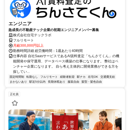
エンジニア
急成長の不動産テック企業の初期エンジニアメンバー募集
株式会社住宅テックラボ
フルリモート
月給300,000円以上
勤務時間詳細 総労働時間：1週あたり40時間
仕事内容 自社SaasサービスであるAI賃料査定「ちんさてくん」の機
能開発や保守運用、データベース構築の仕事になります。 弊社はベ
ンチャー企業になります。 自ら考え主体的に開発業務ができる方を
探してい...
固定時間制
転勤なし
フルリモート
経験者歓迎
駅ナカ
在宅OK
交通費支給
まかないあり
駅近5分以内
長期休暇あり
服装自由
髪型・髪色自由
正社員