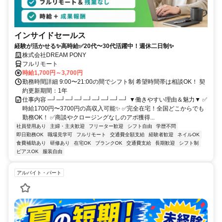
インサイドセールス
経験が活かせる✨高時給✅20代〜30代活躍中！週休二日制✨
株式会社DREAM PONY
フルリモート
時給1,700円～3,700円
勤務時間詳細 9:00〜21:00の間でシフト制 希望時間帯は相談OK！ 契
約更新期間：1年
仕事内容 ─┘─┘─┘─┘─┘─┘─┘─┘─┘ ▼働きやすい理由＆魅力▼ ✅
時給1700円〜3700円の高収入可能✨ ✅完全在宅！全国どこからでも
勤務OK！ ✅商談やクロージングなしのアポ獲得...
社員登用あり
主婦・主夫歓迎
フリーター歓迎
シフト自由
学歴不問
即日勤務OK
職場見学可
フルリモート
交通費全額支給
経験者歓迎
ネイルOK
食費補助あり
研修あり
在宅OK
ブランクOK
交通費支給
長期歓迎
シフト制
ピアスOK
服装自由
アルバイト・パート