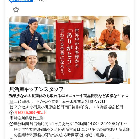
居酒屋キッチンスタッフ
残業少なめ＆長期休みも取れる◎メニューや商品開発など多様なキャリ
アパス！飲食未経験もOK◎
三代目網元 さかなや道場 新松田駅前店(社員)/c9111
アクセス 小田急小田原線 松田南口徒歩約1分、ＪＲ御殿場線 松田南
口徒歩約1分、小田急小田原線 新松田北口徒歩約1分 松田駅すぐ
月給245,000円以上
神奈川県足柄上郡
勤務時間 総労働時間：1ヶ月あたり170時間 14:00～24:00 ※前述の
時間内で実働8時間のシフト制 ※営業日により多少の前後あり ※店舗
の営業時間(勤務の可能性のある時間帯)は 地域・業態に...