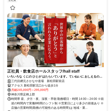
正社員
正社員・飲食店ホールスタッフ/hall staff
いろいろな くにの ひとが はたらいています。ていねいに おしえるので
あんしんしてください。
三代目網元さかなや道場 新松田駅前店
アクセス 新松田駅北口から徒歩1分
月給245,000円～295,000円
神奈川県足柄上郡
時間帯 昼、夕方・夜、深夜・早朝 勤務曜日・時間 14:00～24:00 ※前
述の時間内で実働8時間のシフト制 ※営業日により多少の前後あり ※
店舗の営業時間(勤務の可能性のある時間帯)は 地域・業...