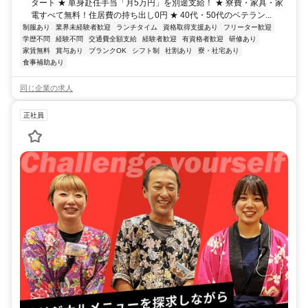
タート ★ 単身赴任手当「月5万円」を別途支給！ ★ 寮費・家具・家
電すべて無料！住居費の持ち出し0円 ★ 40代・50代のベテラン...
制服あり
業界未経験者歓迎
ランチタイム
資格取得支援あり
フリーター歓迎
学歴不問
経験不問
交通費全額支給
経験者歓迎
有資格者歓迎
研修あり
家賃無料
賞与あり
ブランクOK
シフト制
社割あり
寮・社宅あり
食事補助あり
同じ企業の求人
正社員