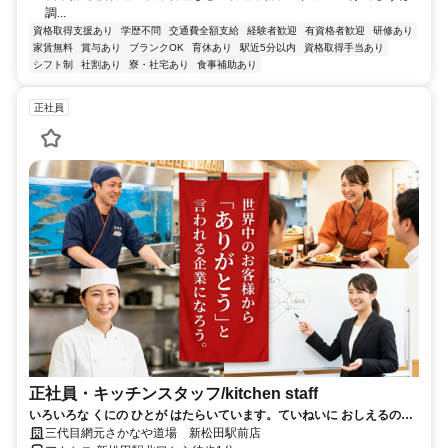
調...
資格取得支援あり
学歴不問
交通費全額支給
経験者歓迎
有資格者歓迎
研修あり
家賃無料
賞与あり
ブランクOK
育休あり
駅近5分以内
資格取得手当あり
シフト制
社割あり
寮・社宅あり
食事補助あり
正社員
正社員・キッチンスタッフ/kitchen staff
いろいろな くにの ひとが はたらいています。ていねいに おしえるので
あんしんしてください。
三代目網元さかなや道場 新松田駅前店