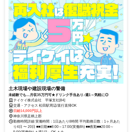
土木現場や建設現場の警備
未経験でも…月収35万円可★ドリンク手当あり♪週1～気軽に◎
テイケイ株式会社 平塚支社[84]
交通・アクセス 松田駅周辺/直行直帰OK
日給14,000円以上
神奈川県足柄上郡
勤務時間詳細 実働時間：1日あたり8時間 平均勤務日数：1ヶ月あた
り4日 〜 20日 ■■日勤■■8:00～17:00(実働8h) ■■夜勤■■20:00～