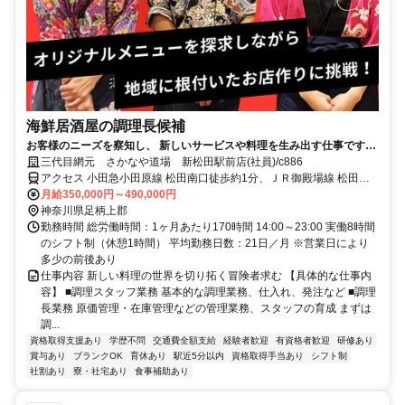
海鮮居酒屋の調理長候補
お客様のニーズを察知し、 新しいサービスや料理を生み出す仕事です。
様々な経験で自己成長できます。
三代目網元 さかなや道場 新松田駅前店(社員)/c886
アクセス 小田急小田原線 松田南口徒歩約1分、ＪＲ御殿場線 松田南
口徒歩約1分、小田急小田原線 新松田北口徒歩約1分
月給350,000円～490,000円
神奈川県足柄上郡
勤務時間 総労働時間：1ヶ月あたり170時間 14:00～23:00 実働8時間
のシフト制（休憩1時間） 平均勤務日数：21日／月 ※営業日により
多少の前後あり
仕事内容 新しい料理の世界を切り拓く冒険者求む 【具体的な仕事内
容】 ■調理スタッフ業務 基本的な調理業務、仕入れ、発注など ■調理
長業務 原価管理・在庫管理などの管理業務、スタッフの育成 まずは
調...
資格取得支援あり
学歴不問
交通費全額支給
経験者歓迎
有資格者歓迎
研修あり
賞与あり
ブランクOK
育休あり
駅近5分以内
資格取得手当あり
シフト制
社割あり
寮・社宅あり
食事補助あり