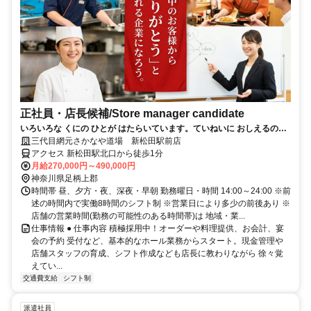
正社員・店長候補/Store manager candidate
いろいろな くにの ひとが はたらいています。ていねいに おしえるので
あんしんしてください。
三代目網元さかなや道場 新松田駅前店
アクセス 新松田駅北口から徒歩1分
月給270,000円～490,000円
神奈川県足柄上郡
時間帯 昼、夕方・夜、深夜・早朝 勤務曜日・時間 14:00～24:00 ※前
述の時間内で実働8時間のシフト制 ※営業日により多少の前後あり ※
店舗の営業時間(勤務の可能性のある時間帯)は 地域・業...
仕事情報 ● 仕事内容 積極採用中！オーダーや料理提供、お会計、宴
会の予約 受付など、基本的なホール業務からスタート。現金管理や
店舗スタッフの育成、シフト作成なども店長に教わりながら 徐々覚
えてい...
交通費支給
シフト制
派遣社員