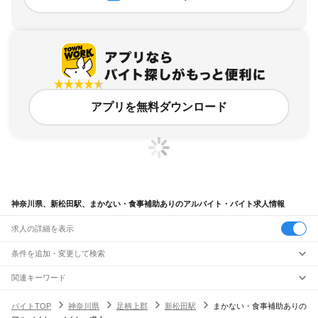
アプリを無料ダウンロード
神奈川県、新松田駅、まかない・食事補助ありのアルバイト・バイト求人情報
求人の詳細を表示
条件を追加・変更して検索
市区町村を追加・変更
関連キーワード
完全在宅ワーク 全国
シール貼り 在宅
現在地周辺
ガチャガチャ
犬カフェ
神奈川県
駅を追加・変更
バイトTOP
神奈川県
足柄上郡
新松田駅
まかない・食事補助ありの
神奈川県
すべて