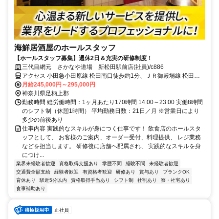
海鮮居酒屋のホールスタッフ
【ホールスタッフ募集】週休2日＆充実の研修制度！
三代目網元 さかなや道場 新松田駅前店(社員)/c886
アクセス 小田急小田原線 松田南口徒歩約1分、ＪＲ御殿場線 松田南
口徒歩約1分、小田急小田原線 新松田北口徒歩約1分
月給245,000円～295,000円
神奈川県足柄上郡
勤務時間 総労働時間：1ヶ月あたり170時間 14:00～23:00 実働8時間
のシフト制（休憩1時間） 平均勤務日数：21日／月 ※営業日により
多少の前後あり
仕事内容 実践的なスキルが身につく仕事です！ 飲食店のホールスタ
ッフとして、 お客様のご案内、オーダー受付、料理提供、 レジ業務
などを担当します。 研修後に店舗へ配属され、 実践的なスキルを身
につけ...
業界未経験者歓迎
資格取得支援あり
学歴不問
経験不問
未経験者歓迎
交通費全額支給
経験者歓迎
有資格者歓迎
研修あり
賞与あり
ブランクOK
育休あり
駅近5分以内
資格取得手当あり
シフト制
社割あり
寮・社宅あり
食事補助あり
正社員