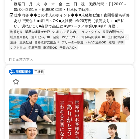
務曜日：月・火・水・木・金・土・日・祝 ・勤務時間： [1] 20:00～
05:00 ◎週1日～勤務OK ◎週・月単位で勤務...
仕事内容 ◆◆この求人のポイント◆◆ ■未経験歓迎！夜間警備も研修
ありで安心！ ■週1日～OK ■入社祝い金20万円（規定あり） ■日払
い、週払いOK ■夜勤で高日給 ■Wワーク／副業OK ■直行直帰...
制服あり
業界未経験者歓迎
短期（3ヵ月以内）
ランチタイム
扶養内勤務OK
社員登用あり
週1日からOK
副業・WワークOK
1日4時間以内OK
土日祝のみOK
主婦・主夫歓迎
資格取得支援あり
フリーター歓迎
バイク通勤OK
短期
早朝
シフト自由
学歴不問
車通勤OK
平日のみOK
同じ企業の求人
正社員