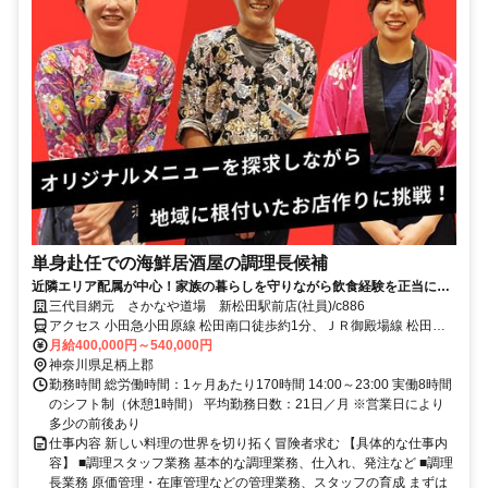
単身赴任での海鮮居酒屋の調理長候補
近隣エリア配属が中心！家族の暮らしを守りながら飲食経験を正当に評
価☆
三代目網元 さかなや道場 新松田駅前店(社員)/c886
アクセス 小田急小田原線 松田南口徒歩約1分、ＪＲ御殿場線 松田南
口徒歩約1分、小田急小田原線 新松田北口徒歩約1分
月給400,000円～540,000円
神奈川県足柄上郡
勤務時間 総労働時間：1ヶ月あたり170時間 14:00～23:00 実働8時間
のシフト制（休憩1時間） 平均勤務日数：21日／月 ※営業日により
多少の前後あり
仕事内容 新しい料理の世界を切り拓く冒険者求む 【具体的な仕事内
容】 ■調理スタッフ業務 基本的な調理業務、仕入れ、発注など ■調理
長業務 原価管理・在庫管理などの管理業務、スタッフの育成 まずは