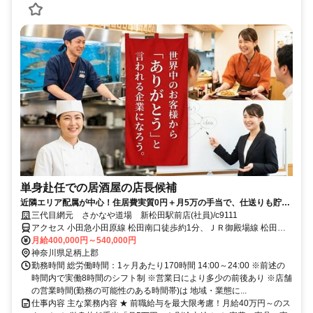
単身赴任での居酒屋の店長候補
近隣エリア配属が中心！住居費実質0円＋月5万の手当で、仕送りも貯金
も最大化。寮費無料で「稼いだ分がそのまま残る」ベテランのための再
三代目網元 さかなや道場 新松田駅前店(社員)/c9111
出発。70歳まで働ける安定基盤
アクセス 小田急小田原線 松田南口徒歩約1分、ＪＲ御殿場線 松田南
口徒歩約1分、小田急小田原線 新松田北口徒歩約1分 松田駅すぐ
月給400,000円～540,000円
神奈川県足柄上郡
勤務時間 総労働時間：1ヶ月あたり170時間 14:00～24:00 ※前述の
時間内で実働8時間のシフト制 ※営業日により多少の前後あり ※店舗
の営業時間(勤務の可能性のある時間帯)は 地域・業態に...
仕事内容 主な業務内容 ★ 前職給与を最大限考慮！月給40万円～のス