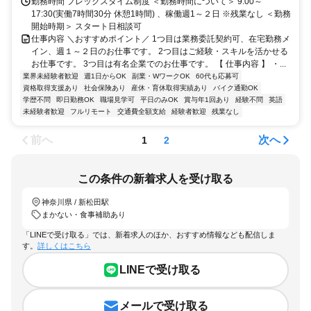
勤務時間 フレックスタイム制度 ＜勤務時間について＞ 9:00～
17:30(実働7時間30分 休憩1時間) 、稼働週1～２日 ※残業なし ＜勤務
開始時期＞ スタート日相談可
仕事内容 ＼おすすめポイント／ 1つ目は業務委託契約可、在宅勤務メ
イン、週１～２日のお仕事です。 2つ目はご経験・スキルを活かせる
お仕事です。 3つ目は有名企業でのお仕事です。 【 仕事内容 】 ・...
業界未経験者歓迎
週1日からOK
副業・WワークOK
60代も応募可
資格取得支援あり
社会保険あり
産休・育休取得実績あり
バイク通勤OK
学歴不問
即日勤務OK
職場見学可
平日のみOK
賞与年1回あり
経験不問
英語
未経験者歓迎
フルリモート
交通費全額支給
経験者歓迎
残業なし
前へ
次へ
1
2
この条件の新着求人を受け取る
神奈川県 / 新松田駅
まかない・食事補助あり
「LINEで受け取る」では、新着求人のほか、おすすめ情報なども配信しま
す。
詳しくはこちら
LINEで受け取る
メールで受け取る