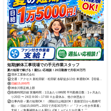
短期|解体工事現場での手元作業スタッフ
夏の短期で稼げる！週払い応相談！20日勤務で月収30万円
増井工業株式会社
交通・アクセス 新松田駅・松田駅 各駅徒歩13分 車通勤OK 【現場エ
リア】 湘南西湘・県央エリア
日給15,000円
神奈川県足柄上郡
勤務時間詳細 実働時間：1日あたり8時間 平均勤務日数：1ヶ月あた
り20日 〜 24日 8:00～17:00 ※お昼休み、他小休憩あり
仕事内容 ✅夏の短期OK！ （開始日は相談OK！面接翌日から勤務可
能） ✅日給15,000円→20日で月収30万円！ ✅「ファン付き作業着」
支給！ ✅食事補助あり＆週払いOK！ ⭐どんなお仕事？ ￣...