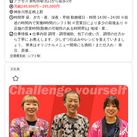
アクセス 新松田駅北口から徒歩1分
月給245,000円～295,000円
神奈川県足柄上郡
時間帯 昼、夕方・夜、深夜・早朝 勤務曜日・時間 14:00～24:00 ※前
述の時間内で実働8時間のシフト制 ※営業日により多少の前後あり ※
店舗の営業時間(勤務の可能性のある時間帯)は 地域・業...
仕事情報 ● 仕事内容 調理・調理補助。包丁の使い方、調理の仕方か
ら丁寧に お教えします。少しずつ仕込みやレシピを覚えていきまし
ょう。 将来はオリジナルメニュー開発にも挑戦！また仕入れ・ 発
注、原価...
交通費支給
シフト制
正社員