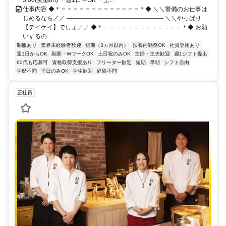
5:00(実働8h) ＊週1日～OK ＊土...
仕事内容 ◆＊＝＝＝＝＝＝＝＝＝＝＝＝＝＊◆ ＼＼警備のお仕事は
じめるなら／／ ―――――――――――――――― ＼＼やっぱり
【テイケイ】でしょ／／ ◆＊＝＝＝＝＝＝＝＝＝＝＝＝＝＊◆ お願
いするの...
制服あり
業界未経験者歓迎
短期（3ヵ月以内）
扶養内勤務OK
社員登用あり
週1日からOK
副業・WワークOK
土日祝のみOK
主婦・主夫歓迎
週1シフト提出
60代も応募可
資格取得支援あり
フリーター歓迎
短期
早朝
シフト自由
学歴不問
平日のみOK
学生歓迎
経験不問
正社員