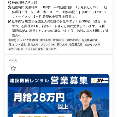
神奈川県足柄上郡
勤務時間 実働時間：8時間/日 平均勤務日数：1ヶ月あたり22日 ・勤
務曜日：月・火・水・木・金・土 ・勤務時間： [1] 08:00～17:00 シ
フトサイクル：1ヶ月 希望休申請可 土曜日は...
仕事内容 町立幼保施設の調理師のお仕事です！ 約300食（昼食・お
やつ）を調理師1名、補助パートさんと共に提供しています。 今回、
調理師2名に増員したいための募集です！ 又、施設の車を利用して近
隣の4...
制服あり
バイク通勤OK
学歴不問
車通勤OK
経験者歓迎
有資格者歓迎
月1シフト提出
賞与あり
ブランクOK
育休あり
交通費支給
まかないあり
駅近5分以内
シフト制
髪型・髪色自由
正社員