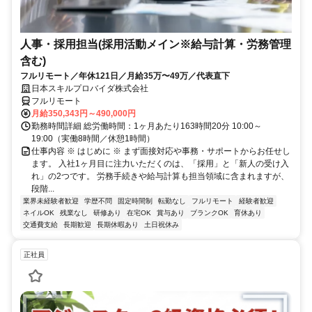
人事・採用担当(採用活動メイン※給与計算・労務管理
含む)
フルリモート／年休121日／月給35万〜49万／代表直下
日本スキルプロバイダ株式会社
フルリモート
月給350,343円～490,000円
勤務時間詳細 総労働時間：1ヶ月あたり163時間20分 10:00～
19:00（実働8時間／休憩1時間）
仕事内容 ※ はじめに ※ まず面接対応や事務・サポートからお任せし
ます。 入社1ヶ月目に注力いただくのは、「採用」と「新人の受け入
れ」の2つです。 労務手続きや給与計算も担当領域に含まれますが、
段階...
業界未経験者歓迎
学歴不問
固定時間制
転勤なし
フルリモート
経験者歓迎
ネイルOK
残業なし
研修あり
在宅OK
賞与あり
ブランクOK
育休あり
交通費支給
長期歓迎
長期休暇あり
土日祝休み
正社員