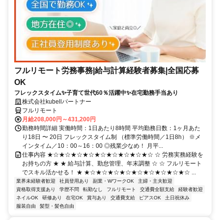
フルリモート労務事務|給与計算経験者募集|全国応募
OK
フレックスタイム✨子育て世代60％活躍中✨在宅勤務手当あり
株式会社kubellパートナー
フルリモート
月給208,000円～431,200円
勤務時間詳細 実働時間：1日あたり8時間 平均勤務日数：1ヶ月あた
り18日 〜 20日 フレックスタイム制 （標準労働時間／1日8h） ※メ
インタイム／10：00～16：00 ◎残業少なめ！ 月平...
仕事内容 ★☆★☆★☆★☆★☆★☆★☆★☆★☆ ☆ 労務実務経験を
お持ちの方 ★ ★ 給与計算、勤怠管理、年末調整 ☆ ☆ フルリモート
でスキル活かせる！ ★ ★☆★☆★☆★☆★☆★☆★☆★☆★☆ ...
業界未経験者歓迎
社員登用あり
副業・WワークOK
主婦・主夫歓迎
資格取得支援あり
学歴不問
転勤なし
フルリモート
交通費全額支給
経験者歓迎
ネイルOK
研修あり
在宅OK
賞与あり
交通費支給
ピアスOK
土日祝休み
服装自由
髪型・髪色自由