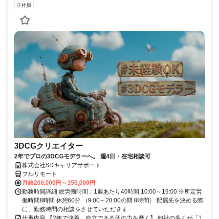
正社員
3DCGクリエイター
2年でプロの3DCGモデラーへ。 週4日・在宅相談可
株式会社SDキャリアサポート
フルリモート
月給200,000円～350,000円
勤務時間詳細 総労働時間：1週あたり40時間 10:00～19:00 ※所定労
働時間8時間 休憩60分 （9:00～20:00の間 8時間） 配属先を決める際
に、勤務時間の相談をさせていただきま...
仕事内容 【2年で決着、自立できる個の力を磨く】 他社の多くが「1