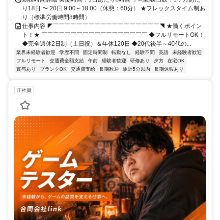
り18日 〜 20日 9:00～18:00（休憩：60分） ★フレックスタイム制あ
り（標準労働時間8時間）
仕事内容 ◤￣￣￣￣￣￣￣￣￣￣￣￣￣￣￣￣￣￣◥ ★働くポイン
ト！★ ￣￣￣￣￣￣￣￣￣￣￣￣￣￣￣￣￣￣ ◆フルリモートOK！
◆完全週休2日制（土日祝）＆年休120日 ◆20代後半～40代の...
業界未経験者歓迎
学歴不問
固定時間制
転勤なし
経験不問
英語
未経験者歓迎
フルリモート
交通費全額支給
午前
経験者歓迎
研修あり
夕方
在宅OK
賞与あり
ブランクOK
交通費支給
長期歓迎
駅近5分以内
長期休暇あり
正社員