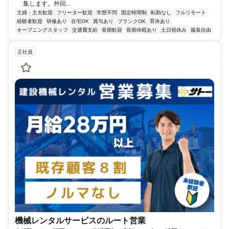
集します。外回...
主婦・主夫歓迎
フリーター歓迎
学歴不問
固定時間制
転勤なし
フルリモート
経験者歓迎
研修あり
在宅OK
賞与あり
ブランクOK
育休あり
オープニングスタッフ
交通費支給
長期歓迎
長期休暇あり
土日祝休み
服装自由
正社員
機械レンタルサービスのルート営業