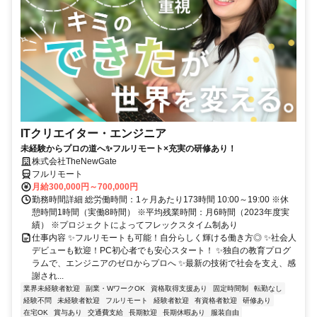
ITクリエイター・エンジニア
未経験からプロの道へ✨フルリモート×充実の研修あり！
株式会社TheNewGate
フルリモート
月給300,000円～700,000円
勤務時間詳細 総労働時間：1ヶ月あたり173時間 10:00～19:00 ※休
憩時間1時間（実働8時間） ※平均残業時間：月6時間（2023年度実
績） ※プロジェクトによってフレックスタイム制あり
仕事内容 ✨フルリモートも可能！自分らしく輝ける働き方◎ ✨社会人
デビューも歓迎！PC初心者でも安心スタート！ ✨独自の教育プログ
ラムで、エンジニアのゼロからプロへ ✨最新の技術で社会を支え、感
謝され...
業界未経験者歓迎
副業・WワークOK
資格取得支援あり
固定時間制
転勤なし
経験不問
未経験者歓迎
フルリモート
経験者歓迎
有資格者歓迎
研修あり
在宅OK
賞与あり
交通費支給
長期歓迎
長期休暇あり
服装自由