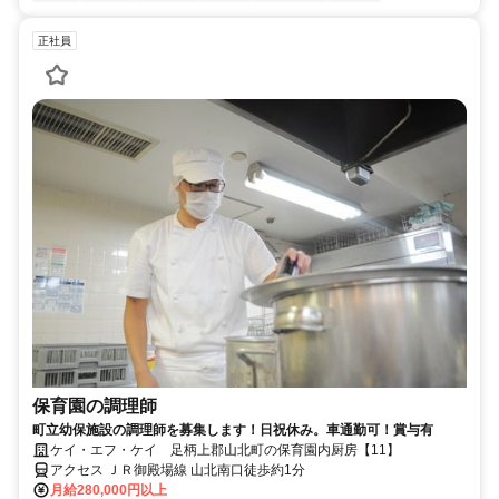
正社員
保育園の調理師
町立幼保施設の調理師を募集します！日祝休み。車通勤可！賞与有
ケイ・エフ・ケイ 足柄上郡山北町の保育園内厨房【11】
アクセス ＪＲ御殿場線 山北南口徒歩約1分
月給280,000円以上