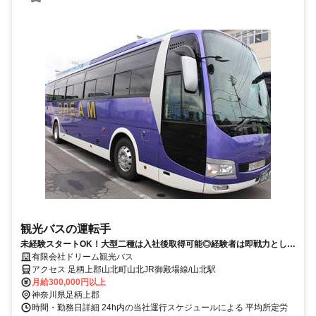
観光バスの運転手
未経験スタートOK！大型二種は入社後取得可能◎経験者は即戦力として
有限会社ドリーム観光バス
歓迎！ 月給30万以上+無事故報奨金有♪
アクセス 足柄上郡山北町山北JR御殿場線/山北駅
月給300,000円以上
神奈川県足柄上郡
時間・勤務日詳細 24h内の当社運行スケジュールによる 平均所定労