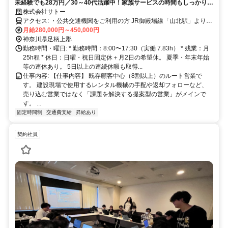
未経験でも28万円／30～40代活躍中！家族サービスの時間もしっかり確
保★
株式会社サトー
アクセス: ・公共交通機関をご利用の方 JR御殿場線「山北駅」より徒
歩約10分。 駅チカなので、電車通勤のスタッフも在籍しています。
月給280,000円～450,000円
・車・バイク・自転車通勤をご利用の方 マイカー通勤OK（無料駐車
神奈川県足柄上郡
場完備） 国道246号線からのアクセスも良く、山北町内はもちろん、
勤務時間・曜日: * 勤務時間：8:00〜17:30（実働 7.83h） * 残業：月
小田原市、南足柄市、秦野市、静岡県小山町などから通勤しているメ
25h程 * 休日：日曜・祝日固定休＋月2日の希望休。 夏季・年末年始
ンバーも多いです。 渋滞ストレスの少ないルートで快適に通勤でき
等の連休あり。 5日以上の連続休暇も取得...
ます。
仕事内容: 【仕事内容】 既存顧客中心（8割以上）のルート営業で
す。 建設現場で使用するレンタル機械の手配や返却フォローなど、
売り込む営業ではなく「課題を解決する提案型の営業」がメインで
す。 ...
固定時間制
交通費支給
昇給あり
契約社員