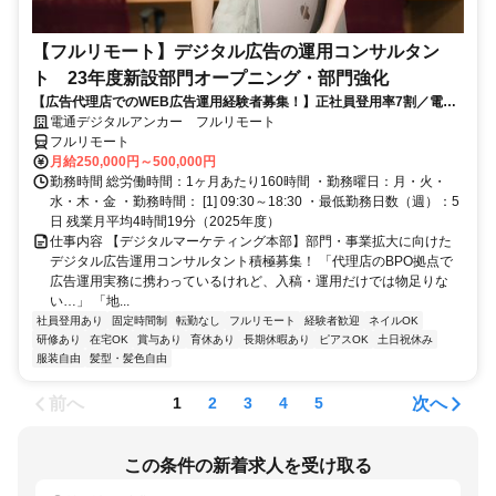
【フルリモート】デジタル広告の運用コンサルタン
ト 23年度新設部門オープニング・部門強化
【広告代理店でのWEB広告運用経験者募集！】正社員登用率7割／電通
G／全国×完全在宅／年休126日・土日祝休み／残業月平均4時間19分
電通デジタルアンカー フルリモート
フルリモート
月給250,000円～500,000円
勤務時間 総労働時間：1ヶ月あたり160時間 ・勤務曜日：月・火・
水・木・金 ・勤務時間： [1] 09:30～18:30 ・最低勤務日数（週）：5
日 残業月平均4時間19分（2025年度）
仕事内容 【デジタルマーケティング本部】部門・事業拡大に向けた
デジタル広告運用コンサルタント積極募集！ 「代理店のBPO拠点で
広告運用実務に携わっているけれど、入稿・運用だけでは物足りな
い…」 「地...
社員登用あり
固定時間制
転勤なし
フルリモート
経験者歓迎
ネイルOK
研修あり
在宅OK
賞与あり
育休あり
長期休暇あり
ピアスOK
土日祝休み
服装自由
髪型・髪色自由
前へ
次へ
1
2
3
4
5
この条件の新着求人を受け取る