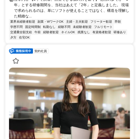
年」とする研修期間を、当社はあえて「2年」と定義しました。 現場
で求められるのは、単にソフトが使えることではなく、構造を理解し
た精緻な...
業界未経験者歓迎
副業・WワークOK
主婦・主夫歓迎
フリーター歓迎
早朝
学歴不問
固定時間制
転勤なし
経験不問
未経験者歓迎
フルリモート
交通費全額支給
午前
経験者歓迎
ネイルOK
残業なし
有資格者歓迎
研修あり
夕方
在宅OK
契約社員