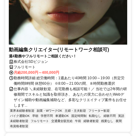
動画編集クリエイター(リモートワーク相談可)
週4勤務やフルリモートご相談ください！
株式会社SDビジョン
フルリモート
月給200,000円～400,000円
勤務時間詳細 総労働時間：1週あたり40時間 10:00～19:00（所定労
働時間8時間 休憩60分） ※8:00～21:00の間、８時間勤務選択
仕事内容 ＼未経験歓迎、在宅勤務も相談可能！／ 当社では2年間の研
修期間でスキルと知識を取得頂き、 あなたの実力に合わせたWebデ
ザイン補助や動画編集補助など、多彩なクリエイティブ案件をお任せ
します...
業界未経験者歓迎
副業・WワークOK
主婦・主夫歓迎
フリーター歓迎
バイク通勤OK
早朝
学歴不問
車通勤OK
固定時間制
転勤なし
経験不問
英語
未経験者歓迎
フルリモート
交通費全額支給
午前
経験者歓迎
残業なし
夜間
有資格者歓迎