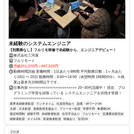
未経験のシステムエンジニア
【別業務なし】フルリモ研修で未経験から、エンジニアデビュー！
株式会社三河屋
フルリモート
月給251,370円～687,525円
勤務時間詳細 実働時間：1日あたり8時間 平均勤務日数：1ヶ月あた
り18日 〜 20日 勤務時間：9:00〜18:00（休憩時間 1時間00分） ※残
業は基本月20時間以下です。
仕事内容 ======================= 20−30代活躍中！ 現在、プロ
グラミング学習を頑張っている システムエンジニアを目指す皆様！
=======================...
業界未経験者歓迎
ランチタイム
社員登用あり
副業・WワークOK
主婦・主夫歓迎
資格取得支援あり
フリーター歓迎
学歴不問
車通勤OK
固定時間制
経験不問
未経験者歓迎
住宅手当あり
フルリモート
交通費全額支給
経験者歓迎
ネイルOK
有資格者歓迎
研修あり
在宅OK
正社員