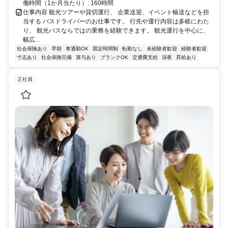
働時間（1か月当たり）: 160時間
仕事内容 観光ツアーや貸切運行、 企業送迎、イベント輸送などを担
当する バスドライバーのお仕事です。 行先や運行内容は多岐にわた
り、 観光バスならではの乗務を経験できます。 観光運行を中心に、
幅広...
社会保険あり
早朝
車通勤OK
固定時間制
転勤なし
未経験者歓迎
経験者歓迎
寸志あり
社会保険完備
賞与あり
ブランクOK
交通費支給
深夜
昇給あり
正社員