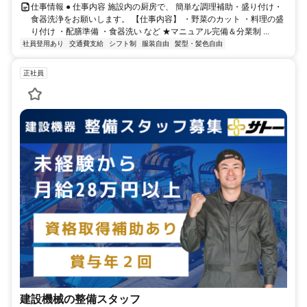
仕事情報 ● 仕事内容 施設内の厨房で、 簡単な調理補助・盛り付け・
食器洗浄をお願いします。 【仕事内容】 ・野菜のカット ・料理の盛
り付け ・配膳準備 ・食器洗い など ★マニュアル完備＆分業制 ...
社員登用あり
交通費支給
シフト制
服装自由
髪型・髪色自由
正社員
建設機械の整備スタッフ