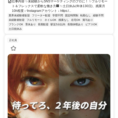
仕事内容 ✨未経験からSNSマーケティングのプロに！ ✨フルリモー
ト＆フレックスで柔軟な働き方🏢 ✨土日休み(年休130日)、残業月
10h程度 ✅Instagramアカウント ↓ https:/...
業界未経験者歓迎
フリーター歓迎
学歴不問
固定時間制
転勤なし
経験不問
未経験者歓迎
フルリモート
ネイルOK
残業なし
在宅OK
賞与あり
ブランクOK
育休あり
長期歓迎
駅近5分以内
長期休暇あり
ピアスOK
土日祝休み
正社員