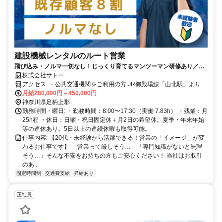
建設機械レンタルのルート営業
飛び込み・ノルマ一切なし！じっくり育てるマンツーマン研修あり／創
業45年の安定企業で安心スタート
株式会社サトー
アクセス: ・公共交通機関をご利用の方 JR御殿場線「山北駅」より徒
歩約10分。 駅チカなので、電車通勤のスタッフも在籍しています。
月給280,000円～450,000円
・車・バイク・自転車通勤をご利用の方 マイカー通勤OK（無料駐車
神奈川県足柄上郡
場完備） 国道246号線からのアクセスも良く、山北町内はもちろん、
勤務時間・曜日: ・勤務時間：8:00〜17:30（実働 7.83h） ・残業：月
小田原市、南足柄市、秦野市、静岡県小山町などから通勤しているメ
25h程 ・休日：日曜・祝日固定休＋月2日の希望休。夏季・年末年始
ンバーも多いです。 渋滞ストレスの少ないルートで快適に通勤でき
等の連休あり。5日以上の連続休暇も取得可能。
ます。
仕事内容: 【20代・未経験から活躍できる！営業の「イメージ」が変
わるお仕事です】 「営業って厳しそう…」「専門知識がないと無理
そう…」そんな不安をお持ちの方もご安心ください！ 当社はお取引
のあ...
固定時間制
交通費支給
昇給あり
正社員