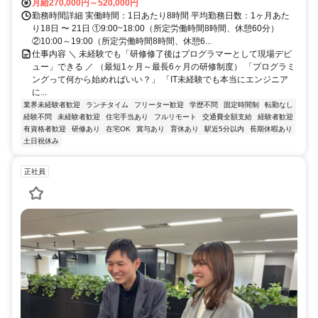
月給270,000円～520,000円
勤務時間詳細 実働時間：1日あたり8時間 平均勤務日数：1ヶ月あた
り18日 〜 21日 ①9:00~18:00（所定労働時間8時間、休憩60分）
②10:00～19:00（所定労働時間8時間、休憩6...
仕事内容 ＼ 未経験でも「研修修了後はプログラマーとして現場デビ
ュー」できる ／ （最短1ヶ月～最長6ヶ月の研修制度） 「プログラミ
ングって何から始めればいい？」 「IT未経験でも本当にエンジニア
に...
業界未経験者歓迎
ランチタイム
フリーター歓迎
学歴不問
固定時間制
転勤なし
経験不問
未経験者歓迎
住宅手当あり
フルリモート
交通費全額支給
経験者歓迎
有資格者歓迎
研修あり
在宅OK
賞与あり
育休あり
駅近5分以内
長期休暇あり
土日祝休み
正社員