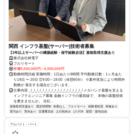
関西 インフラ基盤(サーバー)技術者募集
【3年以上サーバーの構築経験・保守経験必須】資格取得支援あり
株式会社林電子
フルリモート
年俸5,500,000円～6,500,000円
勤務時間詳細 実働時間：1日あたり8時間 平均勤務日数：1ヶ月あた
り19日 〜 20日 ⏰9:00～18:00（休憩60分） ※案件状況により時間外
勤務が 発生する場合がございます。
仕事内容 _/_/_/_/_/_/_/_/_/_/_/_/_/_/_/_/_/_/ メガバンク基盤を支える
インフラエンジニア募集 金融インフラの最前線で、 本物の基盤技術
を磨きませんか。 当社...
資格取得支援あり
固定時間制
転勤なし
フルリモート
経験者歓迎
研修あり
賞与あり
育休あり
交通費支給
土日祝休み
ひげOK
髪型・髪色自由
アルバイト・パート