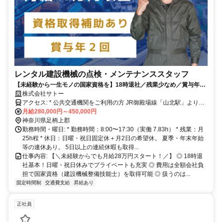
レンタル建設機械の点検・メンテナンススタッフ
【未経験から一生モノの国家資格を】18時退社／残業少なめ／賞与年2
回／家賃補助あり◎創業45年の安定企業
株式会社サトー
アクセス: * 公共交通機関をご利用の方 JR御殿場線「山北駅」より徒
歩約10分。 駅チカなので、電車通勤のスタッフも在籍しています。 *
月給280,000円～450,000円
車・バイク・自転車通勤をご利用の方 マイカー通勤OK（無料駐車場
神奈川県足柄上郡
完備） 国道246号線からのアクセスも良く、山北町内はもちろん、小
勤務時間・曜日: * 勤務時間：8:00〜17:30（実働 7.83h） * 残業：月
田原市、南足柄市、秦野市、静岡県小山町などから通勤しているメン
25h程 * 休日：日曜・祝日固定休＋月2日の希望休。 夏季・年末年始
バーも多いです。 渋滞ストレスの少ないルートで快適に通勤できま
等の連休あり。 5日以上の連続休暇も取得...
す。
仕事内容: 【＼未経験からでも月給28万円スタート！／】 ◎ 18時退
社基本！日曜・祝日休みでプライベートも充実 ◎ 費用は全額会社負
担で国家資格（建設機械整備技能士）を取得可能 ◎ 扱うのは...
固定時間制
交通費支給
昇給あり
正社員