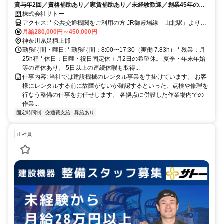
賞与年2回／資格補助あり／家賃補助あり／未経験歓迎／創業45年の信
頼と実績
株式会社サトー
アクセス: * 公共交通機関をご利用の方 JR御殿場線「山北駅」より徒
歩約10分。 駅チカなので、電車通勤のスタッフも在籍しています。 *
月給280,000円～450,000円
車・バイク・自転車通勤をご利用の方 マイカー通勤OK（無料駐車場
神奈川県足柄上郡
完備） 国道246号線からのアクセスも良く、山北町内はもちろん、小
勤務時間・曜日: * 勤務時間：8:00〜17:30（実働 7.83h） * 残業：月
田原市、南足柄市、秦野市、静岡県小山町などから通勤しているメン
25h程 * 休日：日曜・祝日固定休＋月2日の希望休。 夏季・年末年始
バーも多いです。 渋滞ストレスの少ないルートで快適に通勤できま
等の連休あり。 5日以上の連続休暇も取得...
す。
仕事内容: 当社では建設機械のレンタル事業を手掛けています。 お客
様にレンタルする前に故障がないか確認するといった、点検や修理を
行なう整備の仕事をお任せします。 各拠点に併設した作業場内での
作業...
固定時間制
交通費支給
昇給あり
正社員