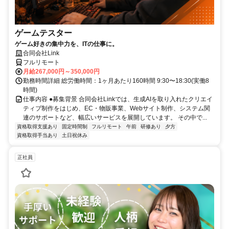
ゲームテスター
ゲーム好きの集中力を、ITの仕事に。
合同会社Link
フルリモート
月給267,000円～350,000円
勤務時間詳細 総労働時間：1ヶ月あたり160時間 9:30〜18:30(実働8
時間)
仕事内容 ●募集背景 合同会社Linkでは、生成AIを取り入れたクリエイ
ティブ制作をはじめ、EC・物販事業、Webサイト制作、システム関
連のサポートなど、幅広いサービスを展開しています。 その中で...
資格取得支援あり
固定時間制
フルリモート
午前
研修あり
夕方
資格取得手当あり
土日祝休み
正社員