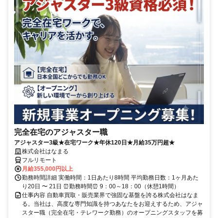
完全在宅のアジャスター職
アジャスター3級★在宅ワーク★年休120日★月給35万円超★
株式会社はなまる
フルリモート
月給355,000円以上
勤務時間詳細 実働時間：1日あたり8時間 平均勤務日数：1ヶ月あた
り20日 〜 21日 ⏰勤務時間⏰ 9：00～18：00（休憩1時間）
仕事内容 自動車買取・販売業界で強固な基盤を誇る株式会社はなま
る。当社は、高度な専門知識を持つあなたをお迎えするため、アジャ
スター職（完全在宅・テレワーク勤務）のオープニングスタッフを募