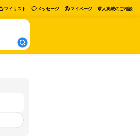
マイリスト
メッセージ
マイページ
求人掲載のご相談