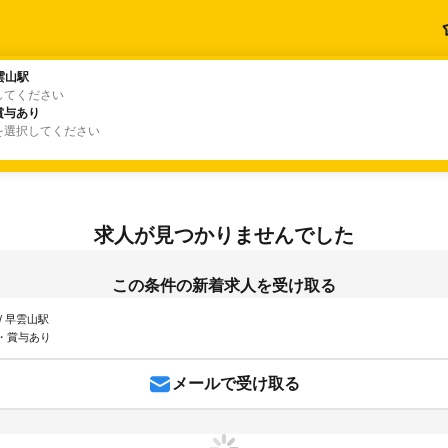
雲山駅
雲山駅
してください
賞与あり
賞与あり
を選択してください
求人が見つかりませんでした
この条件の新着求人を受け取る
/ 早雲山駅
・賞与あり
メールで受け取る