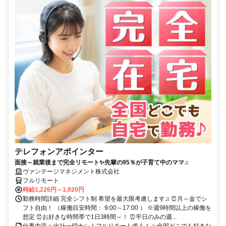
テレフォンアポインター
面接～就業後まで完全リモート✨先輩の95％が子育て中のママ♫
ヴァンテージマネジメント株式会社
フルリモート
時給1,226円～1,920円
勤務時間詳細 完全シフト制 希望を最大限考慮します♫ ⏰月～金でシ
フト自由！ （稼働目安時間： 9:00～17:00 ） ※週9時間以上の稼働を
想定 ⏰お好きな時間帯で1日3時間～！ ⏰平日のみの週...
仕事内容 ✨出社一切ナシ！フルリモート求人！ ✨全国どこでも好きな