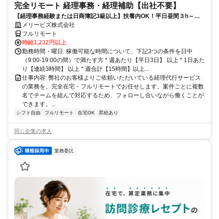
完全リモート 経理事務・経理補助【出社不要】
【経理事務経験または日商簿記3級以上】扶養内OK！平日昼間３h～。
完全在宅で育児・介護中の方も大歓迎♪
メリービズ株式会社
フルリモート
時給1,232円以上
勤務時間・曜日: 稼働可能な時間について、下記3つの条件を日中
（9:00-19:00の間）で満たす方 * 週あたり【平日3日】 以上 * 1日あた
り【連続3時間】 以上 * 週合計【15時間】以上...
仕事内容: 弊社のお客様よりご依頼いただいている経理代行サービス
の業務を、完全在宅・フルリモートでお任せします。案件ごとに複数
名でチームを組んで対応するため、フォローし合いながら働くことが
できます。...
シフト自由
フルリモート
在宅OK
昇給あり
同じ企業の求人
業務委託