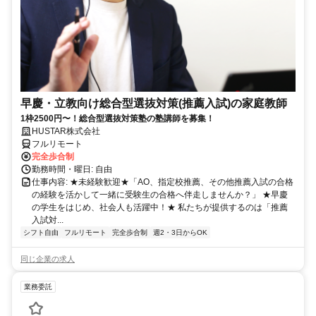
早慶・立教向け総合型選抜対策(推薦入試)の家庭教師
1枠2500円〜！総合型選抜対策塾の塾講師を募集！
HUSTAR株式会社
フルリモート
完全歩合制
勤務時間・曜日: 自由
仕事内容: ★未経験歓迎★「AO、指定校推薦、その他推薦入試の合格
の経験を活かして一緒に受験生の合格へ伴走しませんか？」 ★早慶
の学生をはじめ、社会人も活躍中！★ 私たちが提供するのは「推薦
入試対...
シフト自由
フルリモート
完全歩合制
週2・3日からOK
同じ企業の求人
業務委託