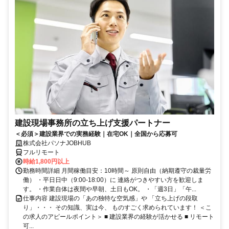
建設現場事務所の立ち上げ支援パートナー
＜必須＞建設業界での実務経験｜在宅OK｜全国から応募可
株式会社パソナJOBHUB
フルリモート
時給1,800円以上
勤務時間詳細 月間稼働目安：10時間～ 原則自由（納期遵守の裁量労
働） ・平日日中（9:00-18:00）に 連絡がつきやすい方を歓迎しま
す。 ・作業自体は夜間や早朝、土日もOK。 ・「週3日」「午...
仕事内容 建設現場の「あの独特な空気感」や 「立ち上げの段取
り」・・・ その知識、実は今、 ものすごく求められています！ ＜こ
の求人のアピールポイント＞ ■ 建設業界の経験が活かせる ■ リモート
可...