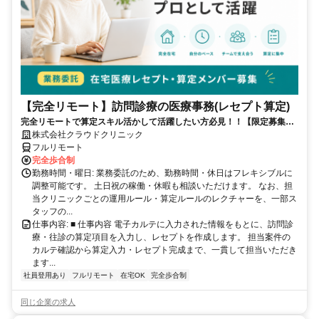
【完全リモート】訪問診療の医療事務(レセプト算定)
完全リモートで算定スキル活かして活躍したい方必見！！【限定募集】
完全リモート｜在宅医療レセプト算定（成果報酬型／業務委託）
株式会社クラウドクリニック
フルリモート
完全歩合制
勤務時間・曜日: 業務委託のため、勤務時間・休日はフレキシブルに
調整可能です。 土日祝の稼働・休暇も相談いただけます。 なお、担
当クリニックごとの運用ルール・算定ルールのレクチャーを、一部ス
タッフの...
仕事内容: ■ 仕事内容 電子カルテに入力された情報をもとに、訪問診
療・往診の算定項目を入力し、レセプトを作成します。 担当案件の
カルテ確認から算定入力・レセプト完成まで、一貫して担当いただき
ます...
社員登用あり
フルリモート
在宅OK
完全歩合制
同じ企業の求人