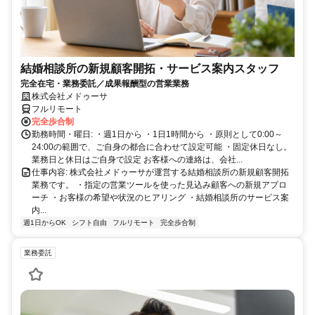
結婚相談所の新規顧客開拓・サービス案内スタッフ
完全在宅・業務委託／成果報酬型の営業業務
株式会社メドゥーサ
フルリモート
完全歩合制
勤務時間・曜日: ・週1日から ・1日1時間から ・原則として0:00～
24:00の範囲で、ご自身の都合に合わせて設定可能 ・固定休日なし。
業務日と休日はご自身で設定 お客様への連絡は、会社...
仕事内容: 株式会社メドゥーサが運営する結婚相談所の新規顧客開拓
業務です。 ・指定の営業ツールを使った見込み顧客への新規アプロ
ーチ ・お客様の希望や状況のヒアリング ・結婚相談所のサービス案
内...
週1日からOK
シフト自由
フルリモート
完全歩合制
業務委託