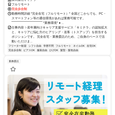
フルリモート
完全歩合制
勤務時間詳細 *完全在宅（フルリモート）* 全国どこからでも、PC・
スマートフォン等の通信環境があれば業務可能です。
‾‾‾‾‾‾‾‾‾‾‾‾‾‾‾‾‾‾‾‾‾‾‾‾‾‾‾‾‾‾ *業務環境* ● ...
仕事内容 ✨若年層向けキャリア支援サービス「キミナラ」の認知拡大
と、キャリアに悩む方のヒアリング・送客（トスアップ）を担当する
ポジションです。 完全在宅・業務委託のため、ご自身のペースで活
動いただけま...
フリーター歓迎
シフト自由
学歴不問
フルリモート
ネイルOK
在宅OK
完全歩合制
ピアスOK
服装自由
ひげOK
髪型・髪色自由
業務委託