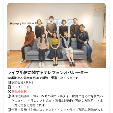
ライブ配信に関するテレフォンオペレーター
未経験OK✨完全在宅Ok✨服装・髪型・ネイル自由✨
株式会社KIRINZ
フルリモート
完全歩合制
勤務時間詳細 ・9時～22時の間でフルタイム稼働 できる方を優先い
たします。 ・月１シフト提出 ・週4以上稼働が可能な方歓迎！ ・土
日対応できる方特に歓迎！
仕事内容 弊社主催のコンテストイベントやライブ配信に興味がある