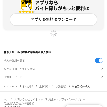
アプリを無料ダウンロード
神奈川県、小涌谷駅の業務委託求人情報
求人の詳細を表示
条件を追加・変更して検索
市区町村を追加・変更
関連キーワード
完全在宅ワーク 全国
シール貼り 在宅
現在地周辺
ガチャガチャ
犬カフェ
神奈川県
駅を追加・変更
バイトTOP
神奈川県
足柄下郡
小涌谷駅
業務委託の求人
神奈川県
すべて
横浜市
すべて
職種を追加・変更
JR東海道本線(東京～熱海)
鶴見区
神奈川区
西区
中区
南区
保土ケ谷区
磯子区
金沢区
港北区
戸塚区
港南区
川崎駅
横浜駅
戸塚駅
大船駅
藤沢駅
辻堂駅
茅ケ崎駅
平塚駅
大磯駅
二宮駅
国府津駅
飲食・フードサービス
旭区
緑区
瀬谷区
栄区
泉区
青葉区
都筑区
ヘルプ・お問い合わせ
サイトマップ
利用規約・プライバシーポリシー
特徴を追加・変更
鴨宮駅
小田原駅
早川駅
根府川駅
真鶴駅
湯河原駅
飲食・フードサービス
すべて
[企業]求人広告の掲載相談
川崎市
すべて