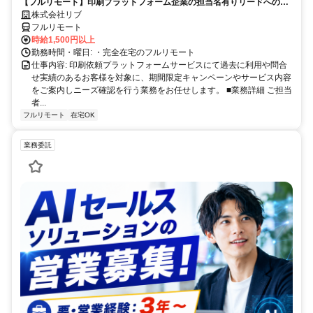
【フルリモート】印刷プラットフォーム企業の担当名有りリードへのご
案内業務（インサイドセールス）
株式会社リブ
フルリモート
時給1,500円以上
勤務時間・曜日: ・完全在宅のフルリモート
仕事内容: 印刷依頼プラットフォームサービスにて過去に利用や問合
せ実績のあるお客様を対象に、期間限定キャンペーンやサービス内容
をご案内しニーズ確認を行う業務をお任せします。 ■業務詳細 ご担当
者...
フルリモート
在宅OK
業務委託