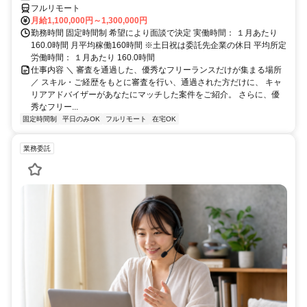
フルリモート
月給1,100,000円～1,300,000円
勤務時間 固定時間制 希望により面談で決定 実働時間： １月あたり
160.0時間 月平均稼働160時間 ※土日祝は委託先企業の休日 平均所定
労働時間： １月あたり 160.0時間
仕事内容 ＼ 審査を通過した、優秀なフリーランスだけが集まる場所
／ スキル・ご経歴をもとに審査を行い、通過された方だけに、 キャ
リアアドバイザーがあなたにマッチした案件をご紹介。 さらに、優
秀なフリー...
固定時間制
平日のみOK
フルリモート
在宅OK
業務委託