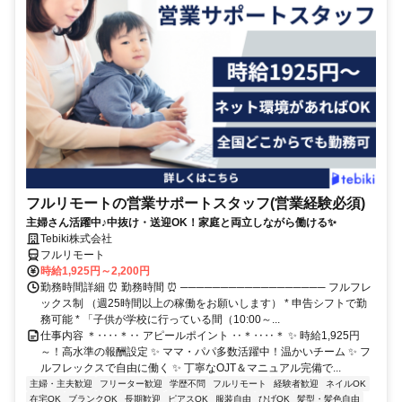
フルリモートの営業サポートスタッフ(営業経験必須)
主婦さん活躍中♪中抜け・送迎OK！家庭と両立しながら働ける✨
Tebiki株式会社
フルリモート
時給1,925円～2,200円
勤務時間詳細 ⏰ 勤務時間 ⏰ ────────────────── フルフレ
ックス制 （週25時間以上の稼働をお願いします） * 申告シフトで勤
務可能 * 「子供が学校に行っている間（10:00～...
仕事内容 ＊‥‥＊‥ アピールポイント ‥＊‥‥＊ ✨ 時給1,925円
～！高水準の報酬設定 ✨ ママ・パパ多数活躍中！温かいチーム ✨ フ
ルフレックスで自由に働く ✨ 丁寧なOJT＆マニュアル完備で...
主婦・主夫歓迎
フリーター歓迎
学歴不問
フルリモート
経験者歓迎
ネイルOK
在宅OK
ブランクOK
長期歓迎
ピアスOK
服装自由
ひげOK
髪型・髪色自由