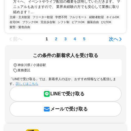
方々へ、 イベントやライブ配信の概要を説明していただきます。 マ
ニュアルもありますので、 業界未経験の方でも安心して業務に取り
組めます！...
主婦・主夫歓迎
フリーター歓迎
学歴不問
フルリモート
経験者歓迎
ネイルOK
在宅OK
ブランクOK
完全歩合制
シフト制
ピアスOK
服装自由
ひげOK
髪型・髪色自由
前へ
次へ
1
2
3
4
5
この条件の新着求人を受け取る
神奈川県 / 小涌谷駅
業務委託
「LINEで受け取る」では、新着求人のほか、おすすめ情報なども配信しま
す。
詳しくはこちら
LINEで受け取る
メールで受け取る