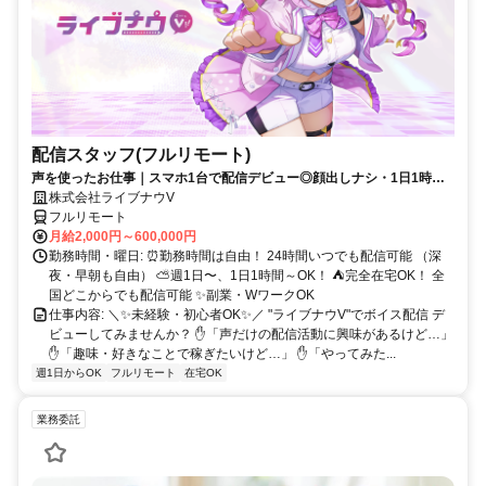
配信スタッフ(フルリモート)
声を使ったお仕事｜スマホ1台で配信デビュー◎顔出しナシ・1日1時間
～OK♪
株式会社ライブナウV
フルリモート
月給2,000円～600,000円
勤務時間・曜日: ⏰勤務時間は自由！ 24時間いつでも配信可能 （深
夜・早朝も自由） ⛅週1日〜、1日1時間～OK！ ⛺完全在宅OK！ 全
国どこからでも配信可能 ✨副業・WワークOK
仕事内容: ＼✨未経験・初心者OK✨／ "ライブナウV"でボイス配信 デ
ビューしてみませんか？ ✋「声だけの配信活動に興味があるけど…」
✋「趣味・好きなことで稼ぎたいけど…」 ✋「やってみた...
週1日からOK
フルリモート
在宅OK
業務委託