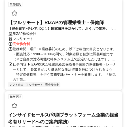
業務委託
【フルリモート】RIZAPの管理栄養士・保健師
【完全在宅×テレアポなし】国家資格を活かして、おうちで業務。「も
う一つの安心」を。主婦・Wワーカー活躍中！「平日の日中だけ」「夕
RIZAP株式会社
方以降の数時間だけ」など、生活リズムに合わせた時間調整が可能で
フルリモート
す。1件ごとの成果報酬型だから、頑張った分だけ手応えのある収入
完全歩合制
に。充実のサポート体制で、安心の在宅ワークを始めませんか？
勤務時間・曜日: ※業務委託のため、以下は稼働の目安となります。
・面談対応：9:00～20:00の間で、対象者様と個別に調整可能です
（※ご自身の対応可能な枠をシステム上で設定いただけます）。 ...
仕事内容: RIZAP株式会社健康経営保険者事業部の保健指導トレーナ
ーとして、 参加者がより健康的な生活習慣を身につけられるよう
「特定保健指導」を行う業務委託パートナーを募集します。 「病気
の手前...
シフト自由
フルリモート
完全歩合制
業務委託
インサイドセールス(印刷プラットフォーム企業の担当
名有りリードへのご案内業務)