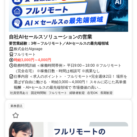
自社AIセールスソリューションの営業
要営業経験：3年～フルリモート／AI×セールスの最先端領域
株式会社Algoage
フルリモート
時給3,000円～4,000円
勤務時間詳細 ＜稼働時間帯例＞ 平日9:00～18:00 ※フルリモート
（完全在宅） ※稼働日数・時間は相談可 ※残業なし
仕事内容 ＜求人のポイント＞ ・フルリモート×完全週休2日！ 場所を
選ばず自由に働ける ・時給3,000～4,000円！ スキルに応じた高単価
報酬 ・AI×セールスの最先端領域で 市場価値の高い...
社員登用あり
固定時間制
フルリモート
経験者歓迎
在宅OK
長期歓迎
業務委託