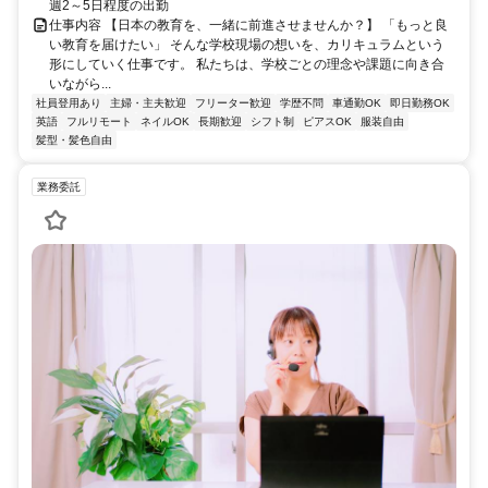
週2～5日程度の出勤
仕事内容 【日本の教育を、一緒に前進させませんか？】 「もっと良
い教育を届けたい」 そんな学校現場の想いを、カリキュラムという
形にしていく仕事です。 私たちは、学校ごとの理念や課題に向き合
いながら...
社員登用あり
主婦・主夫歓迎
フリーター歓迎
学歴不問
車通勤OK
即日勤務OK
英語
フルリモート
ネイルOK
長期歓迎
シフト制
ピアスOK
服装自由
髪型・髪色自由
業務委託