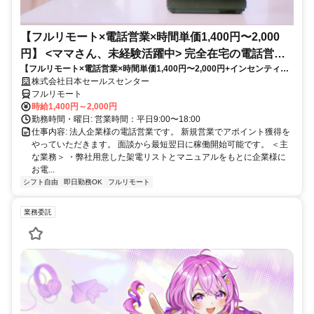
【フルリモート×電話営業×時間単価1,400円〜2,000
円】 <ママさん、未経験活躍中> 完全在宅の電話営業
【フルリモート×電話営業×時間単価1,400円〜2,000円+インセンティブ
で家庭と仕事の両立を実現
あり】 ＜ママさん、未経験活躍中＞ 完全在宅の電話営業で家庭と仕事の
株式会社日本セールスセンター
両立を実現
フルリモート
時給1,400円～2,000円
勤務時間・曜日: 営業時間：平日9:00〜18:00
仕事内容: 法人企業様の電話営業です。 新規営業でアポイント獲得を
やっていただきます。 面談から最短翌日に稼働開始可能です。 ＜主
な業務＞ ・弊社用意した架電リストとマニュアルをもとに企業様に
お電...
シフト自由
即日勤務OK
フルリモート
業務委託