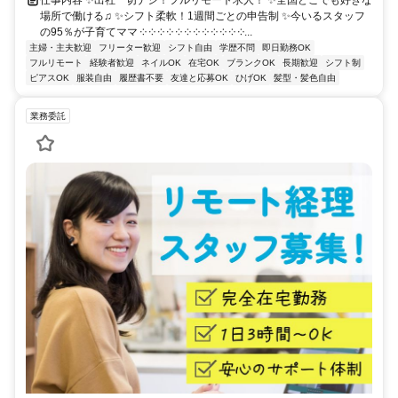
場所で働ける♫ ✨シフト柔軟！1週間ごとの申告制 ✨今いるスタッフ
の95％が子育てママ ༶ ༶ ༶ ༶ ༶ ༶ ༶ ༶ ༶ ༶ ༶ ༶...
主婦・主夫歓迎
フリーター歓迎
シフト自由
学歴不問
即日勤務OK
フルリモート
経験者歓迎
ネイルOK
在宅OK
ブランクOK
長期歓迎
シフト制
ピアスOK
服装自由
履歴書不要
友達と応募OK
ひげOK
髪型・髪色自由
業務委託