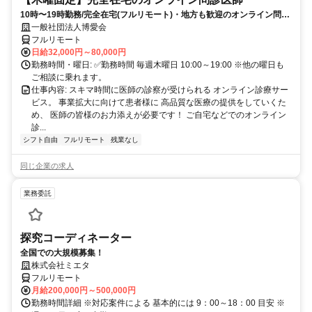
10時〜19時勤務/完全在宅(フルリモート)・地方も歓迎のオンライン問診
業務
一般社団法人博愛会
フルリモート
日給32,000円～80,000円
勤務時間・曜日: ✅勤務時間 毎週木曜日 10:00～19:00 ※他の曜日も
ご相談に乗れます。
仕事内容: スキマ時間に医師の診察が受けられる オンライン診療サー
ビス。 事業拡大に向けて患者様に 高品質な医療の提供をしていくた
め、 医師の皆様のお力添えが必要です！ ご自宅などでのオンライン
診...
シフト自由
フルリモート
残業なし
同じ企業の求人
業務委託
探究コーディネーター
全国での大規模募集！
株式会社ミエタ
フルリモート
月給200,000円～500,000円
勤務時間詳細 ※対応案件による 基本的には 9：00～18：00 目安 ※