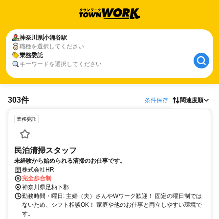
神奈川県
小涌谷駅
職種を選択してください
業務委託
キーワードを選択してください
303件
条件保存
関連度順
業務委託
民泊清掃スタッフ
未経験から始められる清掃のお仕事です。
株式会社HR
完全歩合制
神奈川県足柄下郡
勤務時間・曜日: 主婦（夫）さんやWワーク歓迎！ 固定の曜日制では
ないため、シフト相談OK！ 家庭や他のお仕事と両立しやすい環境で
す。