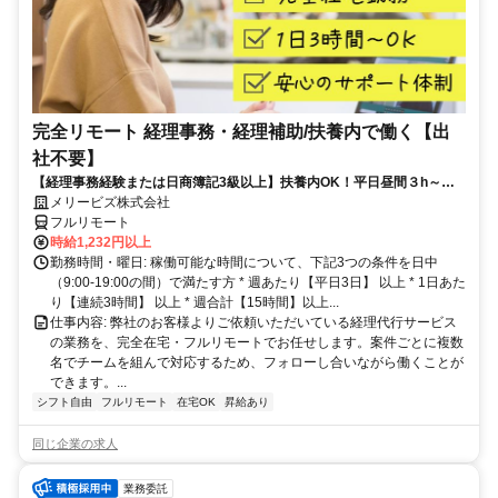
完全リモート 経理事務・経理補助/扶養内で働く【出
社不要】
【経理事務経験または日商簿記3級以上】扶養内OK！平日昼間３h～。
完全在宅で育児・介護中の方も大歓迎♪
メリービズ株式会社
フルリモート
時給1,232円以上
勤務時間・曜日: 稼働可能な時間について、下記3つの条件を日中
（9:00-19:00の間）で満たす方 * 週あたり【平日3日】 以上 * 1日あた
り【連続3時間】 以上 * 週合計【15時間】以上...
仕事内容: 弊社のお客様よりご依頼いただいている経理代行サービス
の業務を、完全在宅・フルリモートでお任せします。案件ごとに複数
名でチームを組んで対応するため、フォローし合いながら働くことが
できます。...
シフト自由
フルリモート
在宅OK
昇給あり
同じ企業の求人
業務委託