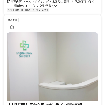
仕事内容: ・ベッドメイキング ・水回りの清掃（浴室/洗面/トイレ）
・掃除機がけ ・ゴミの分別/回収 など
シフト自由
即日勤務OK
完全歩合制
業務委託
【木曜固定】完全在宅のオンライン問診医師