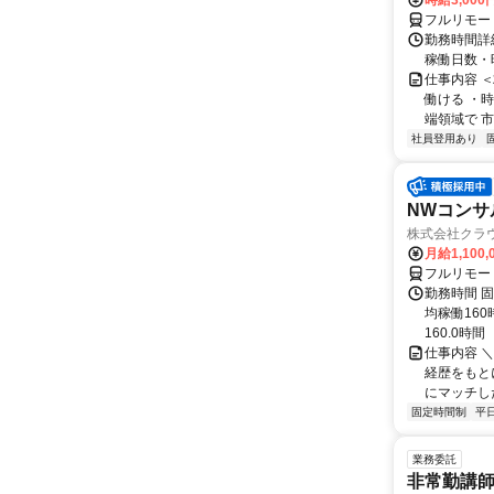
時給3,000
フルリモー
勤務時間詳細
稼働日数・
仕事内容 
働ける ・時
端領域で 市
社員登用あり
NWコンサ
株式会社クラ
月給1,100,
フルリモー
勤務時間 固
均稼働16
160.0時間
仕事内容 
経歴をもと
にマッチし
固定時間制
平
業務委託
非常勤講