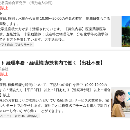
光教育総合研究所 (清光編入学院)
0円以上
ト
日: 原則：水曜から日曜 10:00〜20:00の任意の時間、勤務日数もご希
調整します。
 大学退官後の方が多く活躍されています。 【募集内容】医歯薬獣医学
験、進級対策 非常勤講師 ：現在特に物理化学、分析化学等の薬学部
ができる方を募集しています。大学退官後...
シフト自由
フルリモート
ト 経理事務・経理補助/扶養内で働く【出社不要】
式会社
2円以上
ト
日: 稼働可能な時間について、下記3つの条件を日中（9:00-19:00の
方 * 週あたり【平日3日】 以上 * 1日あたり【連続3時間】 以上 * 週合
以上...
 弊社のお客様よりご依頼いただいている経理代行サービスの業務を、完
ルリモートでお任せします。案件ごとに複数名でチームを組んで対応す
ォローし合いながら働くことができます。...
ルリモート
在宅OK
昇給あり