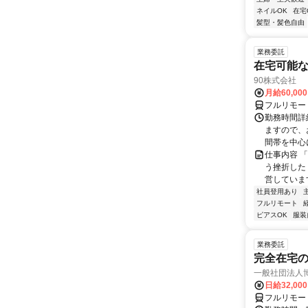
ネイルOK
在宅
髪型・髪色自由
業務委託
在宅可能
90株式会社
月給60,00
フルリモー
勤務時間詳
ますので、お
間帯を中心に
仕事内容 
う挫折したく
営しています
社員登用あり
フルリモート
ピアスOK
服装
業務委託
完全在宅
一般社団法人
日給32,00
フルリモー