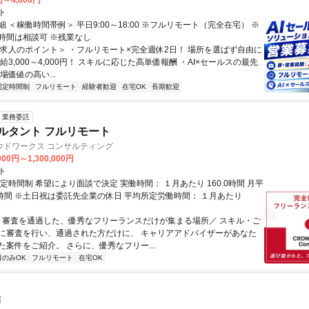
円～4,000円
ト
 ＜稼働時間帯例＞ 平日9:00～18:00 ※フルリモート（完全在宅） ※
時間は相談可 ※残業なし
＜求人のポイント＞ ・フルリモート×完全週休2日！ 場所を選ばず自由に
給3,000～4,000円！ スキルに応じた高単価報酬 ・AI×セールスの最先
場価値の高い...
固定時間制
フルリモート
経験者歓迎
在宅OK
長期歓迎
業務委託
ルタント フルリモート
ウドワークス コンサルティング
000円～1,300,000円
ト
定時間制 希望により面談で決定 実働時間： １月あたり 160.0時間 月平
0時間 ※土日祝は委託先企業の休日 平均所定労働時間： １月あたり
＼ 審査を通過した、優秀なフリーランスだけが集まる場所／ スキル・ご
に審査を行い、通過された方だけに、 キャリアアドバイザーがあなた
た案件をご紹介。 さらに、優秀なフリー...
日のみOK
フルリモート
在宅OK
師