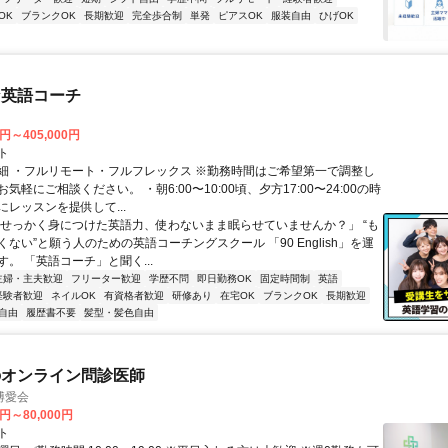
OK
ブランクOK
長期歓迎
完全歩合制
単発
ピアスOK
服装自由
ひげOK
な英語コーチ
0円～405,000円
ト
細 ・フルリモート・フルフレックス ※勤務時間はご希望第一で調整し
気軽にご相談ください。 ・朝6:00〜10:00頃、夕方17:00〜24:00の時
レッスンを提供して...
「せっかく身につけた英語力、使わないまま眠らせていませんか？」 “も
ない”と願う人のための英語コーチングスクール 「90 English」を運
。 「英語コーチ」と聞く...
主婦・主夫歓迎
フリーター歓迎
学歴不問
即日勤務OK
固定時間制
英語
経験者歓迎
ネイルOK
有資格者歓迎
研修あり
在宅OK
ブランクOK
長期歓迎
自由
履歴書不要
髪型・髪色自由
のオンライン問診医師
博愛会
0円～80,000円
ト