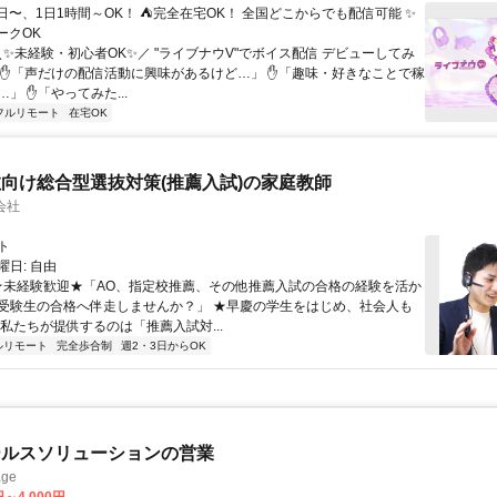
日〜、1日1時間～OK！ ⛺完全在宅OK！ 全国どこからでも配信可能 ✨
ークOK
＼✨未経験・初心者OK✨／ "ライブナウV"でボイス配信 デビューしてみ
 ✋「声だけの配信活動に興味があるけど…」 ✋「趣味・好きなことで稼
」 ✋「やってみた...
フルリモート
在宅OK
向け総合型選抜対策(推薦入試)の家庭教師
会社
ト
日: 自由
 ★未経験歓迎★「AO、指定校推薦、その他推薦入試の合格の経験を活か
受験生の合格へ伴走しませんか？」 ★早慶の学生をはじめ、社会人も
 私たちが提供するのは「推薦入試対...
ルリモート
完全歩合制
週2・3日からOK
ールスソリューションの営業
ge