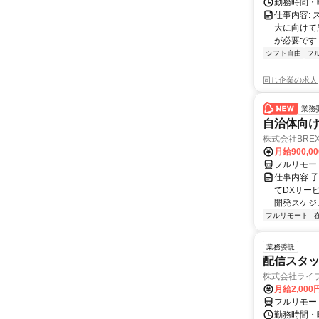
勤務時間・曜
仕事内容:
大に向けて
が必要です！
シフト自由
フ
同じ企業の求人
業務
自治体向け
株式会社BREX
月給900,0
フルリモー
仕事内容 
てDXサー
開発スケジ
フルリモート
業務委託
配信スタッ
株式会社ライ
月給2,000
フルリモー
勤務時間・