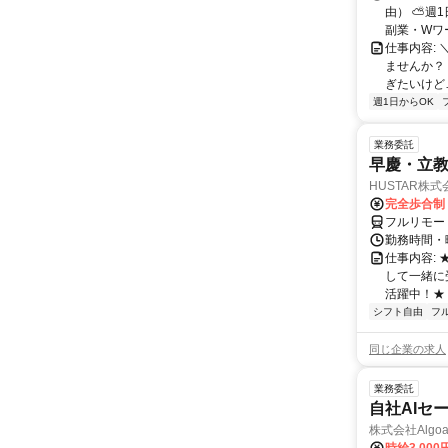
由） ⛅週1
副業・Wワ
仕事内容: 
ませんか？
ぎたいけど…
週1日からOK
業務委託
早慶・立教
HUSTAR株式
完全歩合制
フルリモー
勤務時間・曜
仕事内容:
して一緒に
活躍中！★
シフト自由
フ
同じ企業の求人
業務委託
自社AIセ
株式会社Algoa