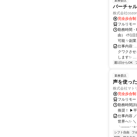
業務委託
バーチャル
株式会社cozor
完全歩合制
フルリモー
勤務時間・
由） ⛅1
可能 ✨副
仕事内容:
クワクさせ
します✨ …
週1日からOK
業務委託
声を使っ
株式会社マト
完全歩合制
フルリモー
勤務時間詳細
推奨！ ▶
仕事内容 
世界へ✨ ＼
╰───･･⭐･
シフト自由
フ