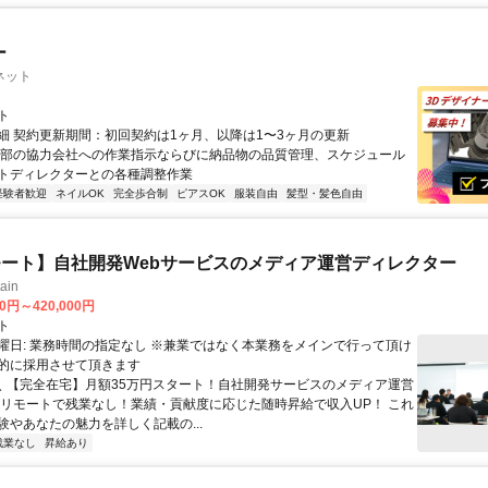
ー
ネット
ト
細 契約更新期間：初回契約は1ヶ月、以降は1〜3ヶ月の更新
外部の協力会社への作業指示ならびに納品物の品質管理、スケジュール
トディレクターとの各種調整作業
経験者歓迎
ネイルOK
完全歩合制
ピアスOK
服装自由
髪型・髪色自由
ート】自社開発Webサービスのメディア運営ディレクター
ain
00円～420,000円
ト
曜日: 業務時間の指定なし ※兼業ではなく本業務をメインで行って頂け
的に採用させて頂きます
 ＼ 【完全在宅】月額35万円スタート！自社開発サービスのメディア運営
ルリモートで残業なし！業績・貢献度に応じた随時昇給で収入UP！ これ
験やあなたの魅力を詳しく記載の...
残業なし
昇給あり