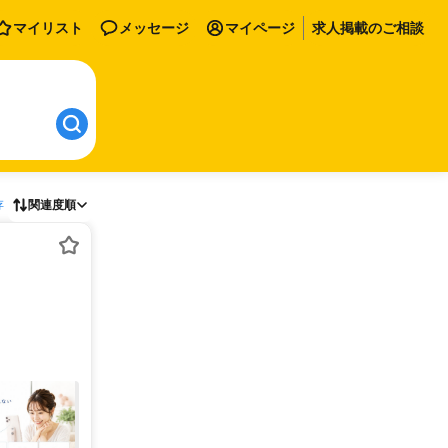
マイリスト
メッセージ
マイページ
求人掲載のご相談
存
関連度順