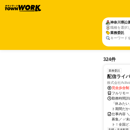
神奈川県
公
職種を選択
業務委託
キーワード
324件
業務委託
配信ライ
株式会社Activa
完全歩合制
フルリモー
勤務時間詳
「休みたい
ト期間だか
仕事内容 
募集／ ✅
ト！全国どこ
主婦・主夫歓迎