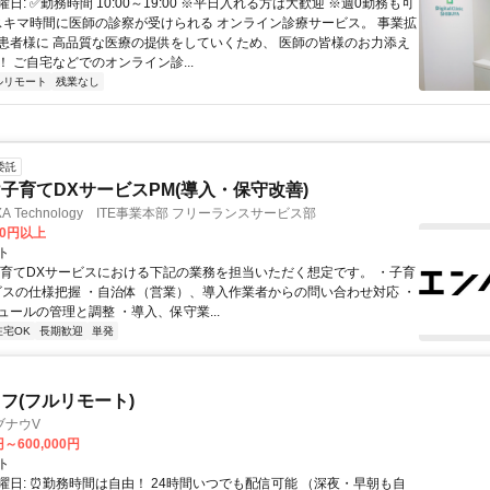
日: ✅勤務時間 10:00～19:00 ※平日入れる方は大歓迎 ※週0勤務も可
 スキマ時間に医師の診察が受けられる オンライン診療サービス。 事業拡
患者様に 高品質な医療の提供をしていくため、 医師の皆様のお力添え
 ご自宅などでのオンライン診...
ルリモート
残業なし
委託
子育てDXサービスPM(導入・保守改善)
A Technology ITE事業本部 フリーランスサービス部
00円以上
ト
子育てDXサービスにおける下記の業務を担当いただく想定です。 ・子育
ビスの仕様把握 ・自治体（営業）、導入作業者からの問い合わせ対応 ・
ュールの管理と調整 ・導入、保守業...
在宅OK
長期歓迎
単発
フ(フルリモート)
ブナウV
円～600,000円
ト
曜日: ⏰勤務時間は自由！ 24時間いつでも配信可能 （深夜・早朝も自