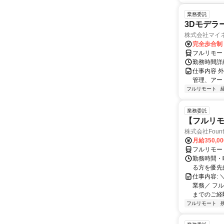
業務委託
3Dモデラ
株式会社マイ
完全歩合制
フルリモー
勤務時間詳
仕事内容 
管理、アー
フルリモート
業務委託
【フルリモ
株式会社Fount
月給350,0
フルリモー
勤務時間・
る方を優先
仕事内容:
業務／ フ
までのご経
フルリモート