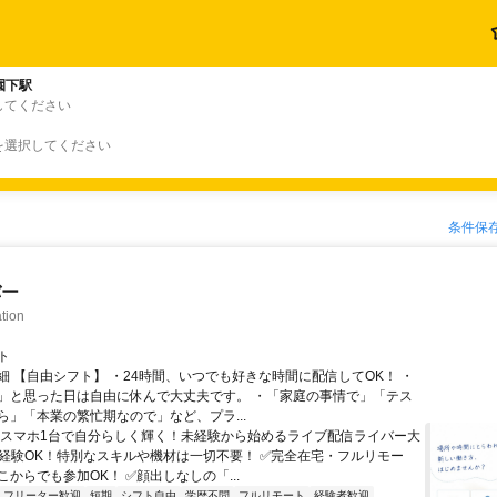
園下駅
してください
を選択してください
条件保
バー
tion
ト
細 【自由シフト】 ・24時間、いつでも好きな時間に配信してOK！ ・
」と思った日は自由に休んで大丈夫です。 ・「家庭の事情で」「テス
ら」「本業の繁忙期なので」など、プラ...
＼スマホ1台で自分らしく輝く！未経験から始めるライブ配信ライバー大
未経験OK！特別なスキルや機材は一切不要！ ✅完全在宅・フルリモー
からでも参加OK！ ✅顔出しなしの「...
フリーター歓迎
短期
シフト自由
学歴不問
フルリモート
経験者歓迎