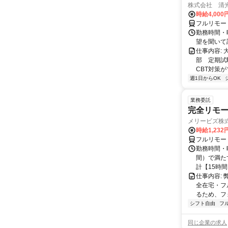
株式会社 清
時給4,00
フルリモー
勤務時間・曜
望を聞いて
仕事内容:
部 定期試
CBT対策
週1日からOK
業務委託
完全リモー
メリービズ株
時給1,23
フルリモー
勤務時間・曜
間）で満たす
計【15時間】
仕事内容:
全在宅・フ
るため、フ
シフト自由
フ
同じ企業の求人