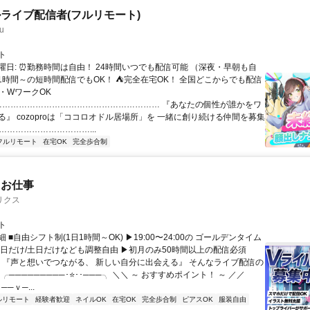
ライブ配信者(フルリモート)
u
ト
曜日: ⏰勤務時間は自由！ 24時間いつでも配信可能 （深夜・早朝も自
日1時間～の短時間配信でもOK！ ⛺完全在宅OK！ 全国どこからでも配信
業・WワークOK
 …………………………………………………… 『あなたの個性が誰かをワ
る』 cozoproは「ココロオドル居場所」を 一緒に創り続ける仲間を募集
……………………………...
フルリモート
在宅OK
完全歩合制
たお仕事
リクス
ト
 ■自由シフト制(1日1時間～OK) ▶19:00〜24:00の ゴールデンタイム
平日だけ/土日だけなども調整自由 ▶初月のみ50時間以上の配信必須
／ 『声と想いでつながる、 新しい自分に出会える』 そんなライブ配信の
 ╭─────────･⭐･･───╮ ＼＼ ～ おすすめポイント！ ～ ／／
──ｖ─...
ルリモート
経験者歓迎
ネイルOK
在宅OK
完全歩合制
ピアスOK
服装自由