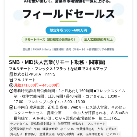
SMB・MID法人営業(リモート勤務・関東圏)
フルリモート・フレックス / フラットな組織でスキルアップ
株式会社PKSHA Infinity
フルリモート
月給371,000円～445,000円
勤務時間詳細 総労働時間：1ヶ月あたり160時間 ■フレックスタイム
制 ・標準労働時間：1日8時間 / 週40時間 ・コアタイム：13:00～
17:00 ・フレキシブルタイム：8:00～13:00 ...
仕事内容 雇用形態：正社員 職種：Webサービス法人営業、その他カ
スタマーサクセス、営業企画 ――「学ぶ人が評価される」 AI SaaSの
最前線で、 AIを使い倒しながら営業の市場価値を一気に上げる...
ランチタイム
資格取得支援あり
学歴不問
転勤なし
フルリモート
交通費全額支給
午前
経験者歓迎
ネイルOK
食費補助あり
夕方
在宅OK
賞与あり
育休あり
交通費支給
駅近5分以内
深夜
長期休暇あり
ピアスOK