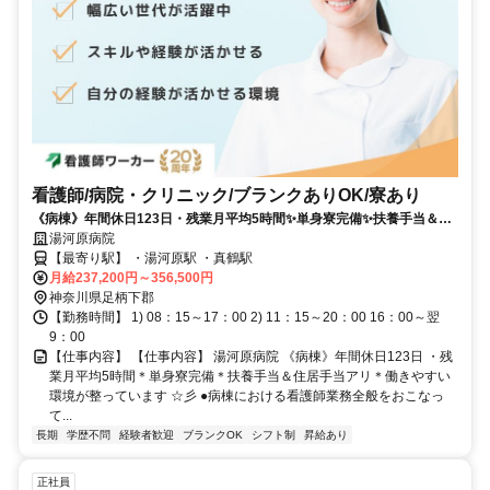
看護師/病院・クリニック/ブランクありOK/寮あり
《病棟》年間休日123日・残業月平均5時間✨単身寮完備✨扶養手当＆住
居手当アリ✨働きやすい環境が整っています⭐彡
湯河原病院
【最寄り駅】 ・湯河原駅 ・真鶴駅
月給237,200円～356,500円
神奈川県足柄下郡
【勤務時間】 1) 08：15～17：00 2) 11：15～20：00 16：00～翌
9：00
【仕事内容】 【仕事内容】 湯河原病院 《病棟》年間休日123日 ・残
業月平均5時間＊単身寮完備＊扶養手当＆住居手当アリ＊働きやすい
環境が整っています ☆彡 ●病棟における看護師業務全般をおこなっ
て...
長期
学歴不問
経験者歓迎
ブランクOK
シフト制
昇給あり
正社員