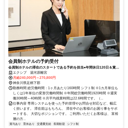
会員制ホテルの予約受付
会員制ホテルの滞在のスタートである予約を担当●年間休日120日＆賞与
実績4か月
エクシブ 湯河原離宮
月給240,000円～270,800円
神奈川県足柄下郡
勤務時間 総労働時間：1ヶ月あたり160時間 シフト制 ※1カ月単位も
しくは1年単位の変形労働時間制 ※年間総労働時間1920時間 ※週実
働30時間～40時間 ※月平均残業時間は22.6時間です。（...
仕事内容 専用システムを使った予約管理やお問合せ対応など、幅広
く担います。 滞在前はもちろん、 滞在中のお客様のお困り事をサポ
ートする、 大切なポジションです。 ご利用いただくお客様は、 富裕
層の方...
賞与あり
育休あり
交通費支給
長期歓迎
シフト制