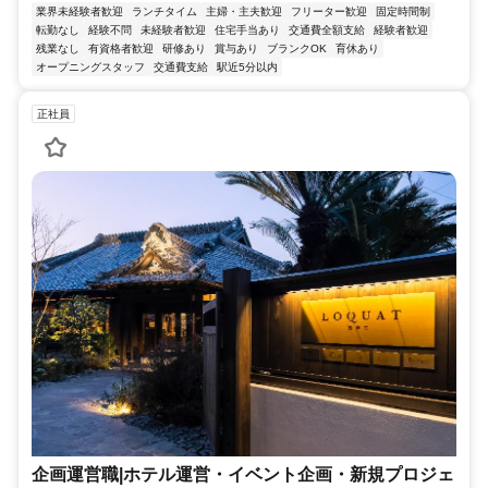
業界未経験者歓迎
ランチタイム
主婦・主夫歓迎
フリーター歓迎
固定時間制
転勤なし
経験不問
未経験者歓迎
住宅手当あり
交通費全額支給
経験者歓迎
残業なし
有資格者歓迎
研修あり
賞与あり
ブランクOK
育休あり
オープニングスタッフ
交通費支給
駅近5分以内
正社員
企画運営職|ホテル運営・イベント企画・新規プロジェ