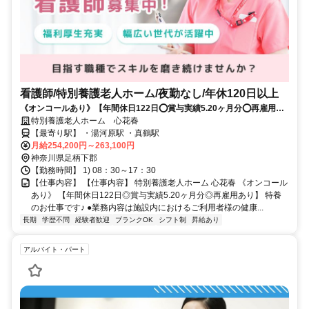
看護師/特別養護老人ホーム/夜勤なし/年休120日以上
《オンコールあり》【年間休日122日⭕賞与実績5.20ヶ月分⭕再雇用あ
り】特養のお仕事です✨
特別養護老人ホーム 心花春
【最寄り駅】 ・湯河原駅 ・真鶴駅
月給254,200円～263,100円
神奈川県足柄下郡
【勤務時間】 1) 08：30～17：30
【仕事内容】 【仕事内容】 特別養護老人ホーム 心花春 《オンコール
あり》 【年間休日122日◎賞与実績5.20ヶ月分◎再雇用あり】 特養
のお仕事です♪ ●業務内容は施設内におけるご利用者様の健康...
長期
学歴不問
経験者歓迎
ブランクOK
シフト制
昇給あり
アルバイト・パート