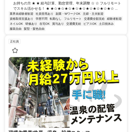
お持ちの方 ★ ★ 給与計算、勤怠管理、年末調整 ☆ ☆ フルリモート
でスキル活かせる！ ★ ★☆★☆★☆★☆★☆★☆★☆★☆★☆ ...
業界未経験者歓迎
社員登用あり
副業・WワークOK
主婦・主夫歓迎
資格取得支援あり
学歴不問
転勤なし
フルリモート
交通費全額支給
経験者歓迎
ネイルOK
研修あり
在宅OK
賞与あり
交通費支給
ピアスOK
土日祝休み
服装自由
髪型・髪色自由
正社員