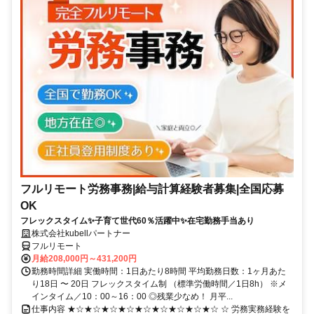
フルリモート労務事務|給与計算経験者募集|全国応募
OK
フレックスタイム✨子育て世代60％活躍中✨在宅勤務手当あり
株式会社kubellパートナー
フルリモート
月給208,000円～431,200円
勤務時間詳細 実働時間：1日あたり8時間 平均勤務日数：1ヶ月あた
り18日 〜 20日 フレックスタイム制 （標準労働時間／1日8h） ※メ
インタイム／10：00～16：00 ◎残業少なめ！ 月平...
仕事内容 ★☆★☆★☆★☆★☆★☆★☆★☆★☆ ☆ 労務実務経験を