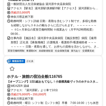
一般財団法人生活保健協会 湯河原中央温泉病院
アクセス 【駅名】 湯河原駅/真鶴駅/0駅【アクセス】 湯河原駅から徒
歩17分
月給253,000円
神奈川県足柄下郡
勤務時間・シフト詳細 日勤・夜勤を含むシフト制です。多様な勤務
を経験しながらスキルの幅をさらに広げられます。 ～～～～～～～
～ ※1ヶ月単位の変形労働時間制 ※残業あり（月平均2時間程度）
08:00...
仕事内容 【施設名】:湯河原中央温泉病院 【施設形態】:病院 【雇用
形態】:正社員 【募集職種】:介護職員・看護助手/看護補助者 ～～～
～～～～～ 日勤・夜勤を通して、お持ちの資格を活かしながら、さ...
変形労働時間制
車通勤OK
未経験者歓迎
社会保険完備
賞与あり
交通費支給
正社員
ホテル・旅館の宿泊全般/116765
【オープニング】1日1組おもてなし！小規模高級ヴィラのホテルスタッ
フ
WEAZER 湯縁
アクセス: 『湯河原駅』より車で10分
月給270,000円～350,000円
神奈川県足柄下郡
勤務時間・曜日: シフト制 【シフト例】 早番 7:00-16:00（うち休憩