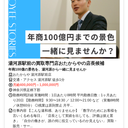
湯河原駅前の買取専門店おたからやの店長候補
年商100億の景色を、湯河原から一緒に見ませんか
おたからや 湯河原駅前店
交通・アクセス 湯河原駅 徒歩1分
月給400,000円～1,000,000円
神奈川県足柄下郡
勤務時間詳細 実働時間：1日あたり8時間 平均勤務日数：1ヶ月あた
り20日 【勤務時間】 9:30〜18:30 ／ 12:00〜21:00 など （実働8時間
／休憩60分） ◎残業は原則禁止 月平...
仕事内容 【こんな違和感、ありませんか】 「数字のためにお客様を
言いくるめる毎日」 「店長として実績を出しても、評価は据え置
き」 「自分の働きが、誰の何に役立っているのか見えない」 買取・
販売・サー...