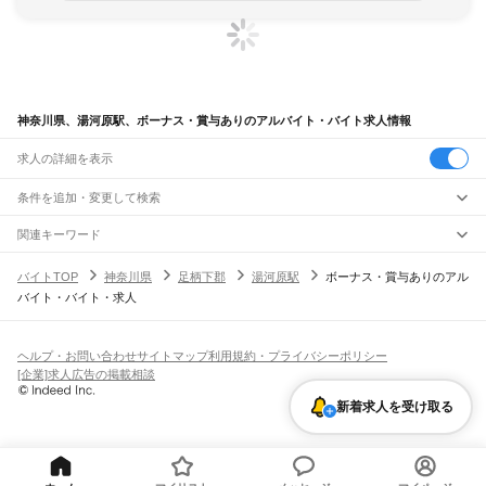
神奈川県、湯河原駅、ボーナス・賞与ありのアルバイト・バイト求人情報
求人の詳細を表示
条件を追加・変更して検索
市区町村を追加・変更
関連キーワード
完全在宅ワーク 全国
シール貼り 在宅
現在地周辺
ガチャガチャ
犬カフェ
神奈川県
駅を追加・変更
バイトTOP
神奈川県
足柄下郡
湯河原駅
ボーナス・賞与ありのアル
神奈川県
すべて
バイト・バイト・求人
横浜市
すべて
職種を追加・変更
JR東海道本線(東京～熱海)
鶴見区
神奈川区
西区
中区
南区
保土ケ谷区
磯子区
金沢区
港北区
戸塚区
港南区
川崎駅
横浜駅
戸塚駅
大船駅
藤沢駅
辻堂駅
茅ケ崎駅
平塚駅
大磯駅
二宮駅
国府津駅
飲食・フードサービス
旭区
緑区
瀬谷区
栄区
泉区
青葉区
都筑区
特徴を追加・変更
鴨宮駅
小田原駅
早川駅
根府川駅
真鶴駅
湯河原駅
飲食・フードサービス
すべて
ヘルプ・お問い合わせ
サイトマップ
利用規約・プライバシーポリシー
川崎市
すべて
ホールスタッフ
キッチンスタッフ
皿洗い・洗い場
精肉・鮮魚加工
給食調理
人気
[企業]求人広告の掲載相談
JR南武線
川崎区
幸区
中原区
高津区
多摩区
宮前区
麻生区
雇用形態を追加・変更
パン屋（ベーカリー）
フードカウンター販売員
バー（BAR）・バーテンダー
日払いOK
高校生歓迎
学生歓迎
深夜の仕事
髪型・髪色自由
ひげOK
ネイルOK
川崎駅
尻手駅
矢向駅
鹿島田駅
平間駅
向河原駅
武蔵小杉駅
武蔵中原駅
武蔵新城駅
新着求人を受け取る
飲食店補助（開店・閉店準備）
飲食店（店長・マネージャー）
相模原市
すべて
ピアスOK
アルバイト・パート
履歴書不要
オープニングスタッフ
留学生・外国人活躍中
武蔵溝ノ口駅
津田山駅
久地駅
宿河原駅
登戸駅
中野島駅
稲田堤駅
八丁畷駅
都道府県を変更
営業・販売
緑区
中央区
南区
勤務期間
正社員
川崎新町駅
小田栄駅
浜川崎駅
営業・販売
すべて
短期
契約社員
単発・1日OK
長期
期間限定（春夏冬休み等）
横須賀市
平塚市
鎌倉市
藤沢市
小田原市
茅ヶ崎市
逗子市
三浦市
秦野市
厚木市
JR鶴見線
営業
テレフォンアポインター（テレアポ）
ルートセールス
コンビニ
シフト
派遣社員
大和市
伊勢原市
海老名市
座間市
南足柄市
綾瀬市
三浦郡
高座郡
中郡
足柄上郡
鶴見駅
国道駅
鶴見小野駅
弁天橋駅
浅野駅
新芝浦駅
海芝浦駅
安善駅
大川駅
フードカウンター販売員
アパレル
家電量販店・携帯販売（携帯ショップ）
土日祝のみOK
業務委託
平日のみOK
週1日からOK
週2・3日からOK
週4日以上OK