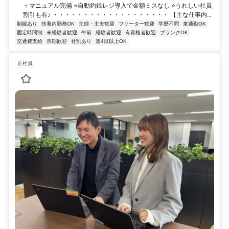
＋マニュアル完備 ⭐自動釣銭レジ導入で金額ミスなし ⭐うれしい社員
割引も有♪ ・・・・・・・・・・・・・・・・・・・ 【主な仕事内...
制服あり
扶養内勤務OK
主婦・主夫歓迎
フリーター歓迎
学歴不問
車通勤OK
固定時間制
未経験者歓迎
午前
経験者歓迎
有資格者歓迎
ブランクOK
交通費支給
長期歓迎
社割あり
週4日以上OK
正社員