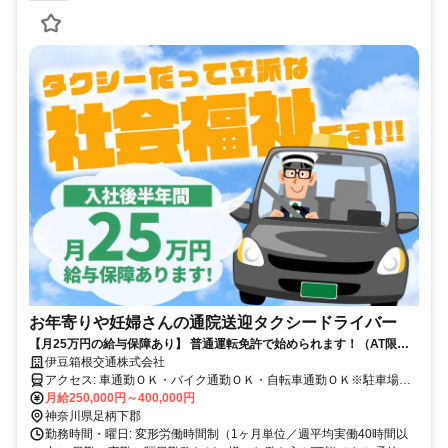
お年寄りや妊婦さんの通院送迎タクシードライバー
【月25万円の給与保障あり】 普通運転免許で始められます！（AT限定
可）
伊豆箱根交通株式会社
アクセス: 車通勤ＯＫ・バイク通勤ＯＫ・自転車通勤ＯＫ※駐車場無
料
月給250,000円～400,000円
神奈川県足柄下郡
勤務時間・曜日: 変形労働時間制（1ヶ月単位／週平均実働40時間以