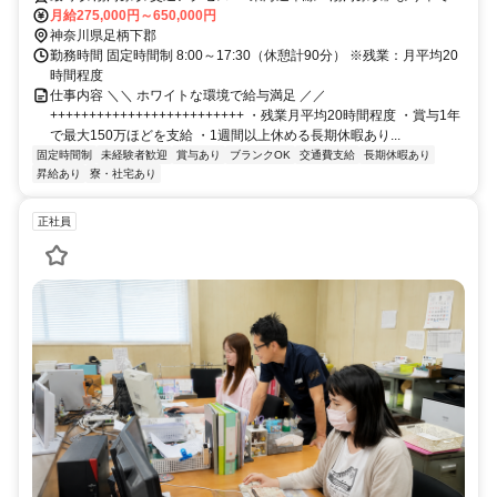
月給275,000円～650,000円
分 ※現場エリアは会社から1時間圏内です
神奈川県足柄下郡
勤務時間 固定時間制 8:00～17:30（休憩計90分） ※残業：月平均20
時間程度
仕事内容 ＼＼ ホワイトな環境で給与満足 ／／
+++++++++++++++++++++++++ ・残業月平均20時間程度 ・賞与1年
で最大150万ほどを支給 ・1週間以上休める長期休暇あり...
固定時間制
未経験者歓迎
賞与あり
ブランクOK
交通費支給
長期休暇あり
昇給あり
寮・社宅あり
正社員