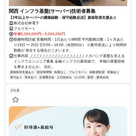
関西 インフラ基盤(サーバー)技術者募集
【3年以上サーバーの構築経験・保守経験必須】資格取得支援あり
株式会社林電子
フルリモート
年俸5,500,000円～6,500,000円
勤務時間詳細 実働時間：1日あたり8時間 平均勤務日数：1ヶ月あた
り19日 〜 20日 ⏰9:00～18:00（休憩60分） ※案件状況により時間外
勤務が 発生する場合がございます。
仕事内容 _/_/_/_/_/_/_/_/_/_/_/_/_/_/_/_/_/_/ メガバンク基盤を支える
インフラエンジニア募集 金融インフラの最前線で、 本物の基盤技術
を磨きませんか。 当社...
資格取得支援あり
固定時間制
転勤なし
フルリモート
経験者歓迎
研修あり
賞与あり
育休あり
交通費支給
土日祝休み
ひげOK
髪型・髪色自由
正社員