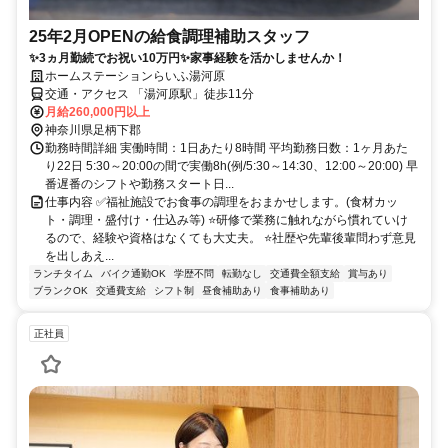
25年2月OPENの給食調理補助スタッフ
✨3ヵ月勤続でお祝い10万円✨家事経験を活かしませんか！
ホームステーションらいふ湯河原
交通・アクセス 「湯河原駅」徒歩11分
月給260,000円以上
神奈川県足柄下郡
勤務時間詳細 実働時間：1日あたり8時間 平均勤務日数：1ヶ月あた
り22日 5:30～20:00の間で実働8h(例/5:30～14:30、12:00～20:00) 早
番遅番のシフトや勤務スタート日...
仕事内容 ✅福祉施設でお食事の調理をおまかせします。(食材カッ
ト・調理・盛付け・仕込み等) ⭐研修で業務に触れながら慣れていけ
るので、経験や資格はなくても大丈夫。 ⭐社歴や先輩後輩問わず意見
を出しあえ...
ランチタイム
バイク通勤OK
学歴不問
転勤なし
交通費全額支給
賞与あり
ブランクOK
交通費支給
シフト制
昼食補助あり
食事補助あり
正社員