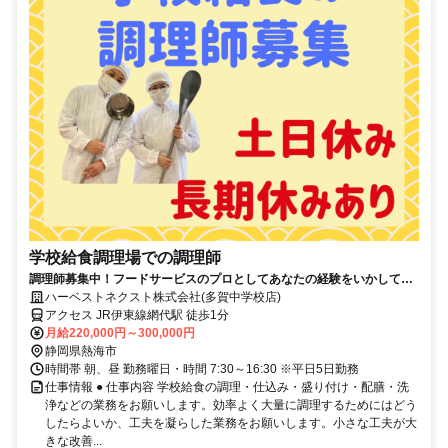
学校給食調理場での調理師
調理師募集中！フードサービスのプロとしてあなたの経験をいかしてく
ださい♪
ハーベストネクスト株式会社(多賀中学校店)
アクセス JR伊東線網代駅 徒歩1分
月給220,000円～300,000円
静岡県熱海市
時間帯 朝、昼 勤務曜日・時間 7:30～16:30 ※平日5日勤務
仕事情報 ● 仕事内容 学校給食の調理・仕込み・盛り付け・配膳・洗
浄などの業務をお願いします。効率よく大量に調理するためにはどう
したらよいか、工夫を凝らした業務をお願いします。小さな工夫が大
きな改善...