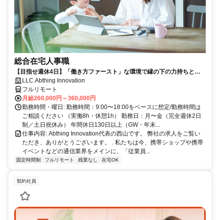
総合在宅人事職
【目指せ週休4日】「働き方ファースト」な環境で縁の下の力持ちとし
て活躍する人事ポジション｜20代30代活躍中
LLC.Abthing Innovation
フルリモート
月給260,000円～360,000円
勤務時間・曜日: 勤務時間：9:00〜18:00をベースに想定/勤務時間は
ご相談ください （実働8h・休憩1h） 勤務日：月〜金（完全週休2日
制／土日祝休み） 年間休日130日以上（GW・年末...
仕事内容: Abthing Innovation代表の西山です。 弊社の求人をご覧い
ただき、ありがとうございます。 . 私たちは今、携帯ショップや携帯
イベントなどの通信業界をメインに、「従業員...
固定時間制
フルリモート
残業なし
在宅OK
契約社員