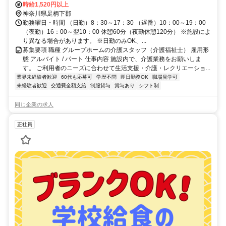
時給1,520円以上
神奈川県足柄下郡
勤務曜日・時間 （日勤）8：30～17：30 （遅番）10：00～19：00
（夜勤）16：00～翌10：00 休憩60分（夜勤休憩120分） ※施設によ
り異なる場合があります。 ※日勤のみOK、...
募集要項 職種 グループホームの介護スタッフ（介護福祉士） 雇用形
態 アルバイト / パート 仕事内容 施設内で、介護業務をお願いしま
す。 ご利用者のニーズに合わせて生活支援・介護・レクリエーショ...
業界未経験者歓迎
60代も応募可
学歴不問
即日勤務OK
職場見学可
未経験者歓迎
交通費全額支給
制服貸与
賞与あり
シフト制
同じ企業の求人
正社員