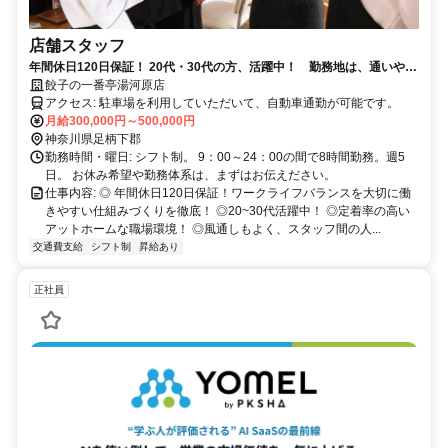
店舗スタッフ
年間休日120日保証！ 20代・30代の方、活躍中！ 勤務地は、通いやす
い店舗をご相談ください。
餃子の一番亭湯河原店
アクセス: 駐車場を利用していただいて、自動車通勤が可能です。
月給300,000円～500,000円
神奈川県足柄下郡
勤務時間・曜日: シフト制。 9：00～24：00の間で8時間勤務。週5
日。 お休み希望や勤務体系は、まずはお伝えださい。
仕事内容: ◎ 年間休日120日保証！ワークライフバランスを大切に働
きやすい仕組みづくりを徹底！ ◎20~30代活躍中！ ◎定着率の高い
アットホームな職場環境！ ◎風通しもよく、スタッフ間の人...
交通費支給
シフト制
昇給あり
正社員