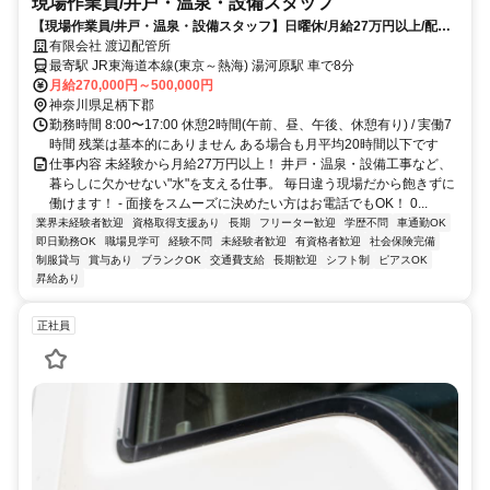
現場作業員/井戸・温泉・設備スタッフ
【現場作業員/井戸・温泉・設備スタッフ】日曜休/月給27万円以上/配管
工/未経験OK/遠方の方も可！
有限会社 渡辺配管所
最寄駅 JR東海道本線(東京～熱海) 湯河原駅 車で8分
月給270,000円～500,000円
神奈川県足柄下郡
勤務時間 8:00〜17:00 休憩2時間(午前、昼、午後、休憩有り) / 実働7
時間 残業は基本的にありません ある場合も月平均20時間以下です
仕事内容 未経験から月給27万円以上！ 井戸・温泉・設備工事など、
暮らしに欠かせない"水"を支える仕事。 毎日違う現場だから飽きずに
働けます！ - 面接をスムーズに決めたい方はお電話でもOK！ 0...
業界未経験者歓迎
資格取得支援あり
長期
フリーター歓迎
学歴不問
車通勤OK
即日勤務OK
職場見学可
経験不問
未経験者歓迎
有資格者歓迎
社会保険完備
制服貸与
賞与あり
ブランクOK
交通費支給
長期歓迎
シフト制
ピアスOK
昇給あり
正社員