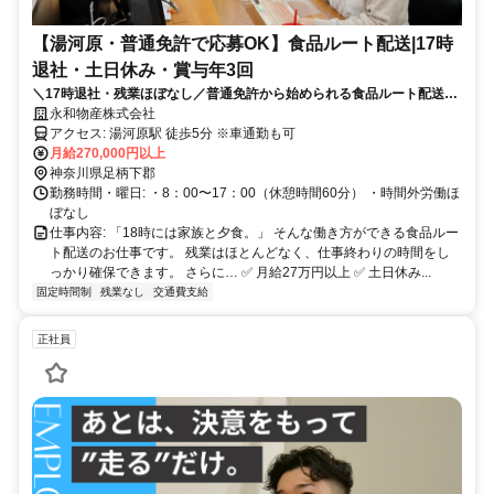
【湯河原・普通免許で応募OK】食品ルート配送|17時
退社・土日休み・賞与年3回
＼17時退社・残業ほぼなし／普通免許から始められる食品ルート配送｜
月給27万円以上・賞与年3回
永和物産株式会社
アクセス: 湯河原駅 徒歩5分 ※車通勤も可
月給270,000円以上
神奈川県足柄下郡
勤務時間・曜日: ・8：00〜17：00（休憩時間60分） ・時間外労働ほ
ぼなし
仕事内容: 「18時には家族と夕食。」 そんな働き方ができる食品ルー
ト配送のお仕事です。 残業はほとんどなく、仕事終わりの時間をし
っかり確保できます。 さらに… ✅ 月給27万円以上 ✅ 土日休み...
固定時間制
残業なし
交通費支給
正社員