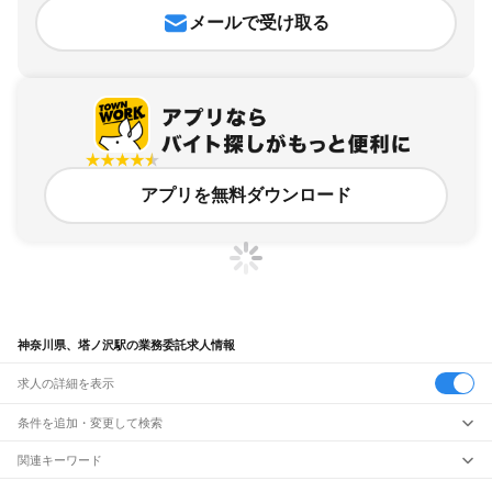
メールで受け取る
アプリを無料ダウンロード
神奈川県、塔ノ沢駅の業務委託求人情報
求人の詳細を表示
条件を追加・変更して検索
市区町村を追加・変更
関連キーワード
完全在宅ワーク 全国
シール貼り 在宅
現在地周辺
ガチャガチャ
犬カフェ
神奈川県