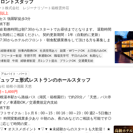
フロントスタッフ
ート株式会社 レジーナリゾート箱根雲外荘
0円以上
セス 強羅駅徒歩3分
柄下郡
細 勤務時間は朝7:30からスタートでお昼頃までとなります。 退勤時間
お気軽にご相談ください。 契約更新期間：1年（自動的に更新）
朝7:30からホテルのフロント・朝食配膳業務をして頂ける方を募集しま
未経験者歓迎
扶養内勤務OK
社員登用あり
副業・WワークOK
土日祝のみOK
フリーター歓迎
学歴不問
車通勤OK
職場見学可
平日のみOK
転勤なし
験者歓迎
午前
経験者歓迎
月1シフト提出
ブランクOK
交通費支給
アルバイト・パート
ビュッフェ形式レストランのホールスタッフ
社 箱根小涌園 天悠
円～1,400円
箱根湯本駅から路線バス（湖尻・箱根園行）で約20分／「天悠」バス停
すぐ／車通勤OK／交通費規定内支給
柄下郡
フトサイクル：1ヶ月 6：00～15：00 16：00～23：00 週2～5日働け
！ 時間変動残業多少あり ※朝のみ、夜のみなどのご相談も可能です◎
応じて時間の変...
▼▽▼ オススメポイント ▼▽▼ ★未経験からのスタートも大歓迎！ ★