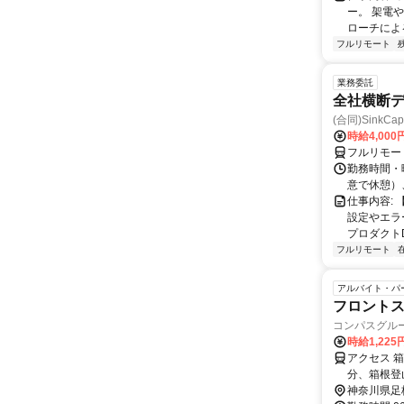
ー。 架電
ローチによる
フルリモート
業務委託
全社横断
(合同)SinkCapi
時給4,000
フルリモー
勤務時間・曜
意で休憩）
仕事内容:
設定やエラ
プロダクトDB
フルリモート
アルバイト・パ
フロント
コンパスグルー
時給1,22
アクセス 
分、箱根登
神奈川県足