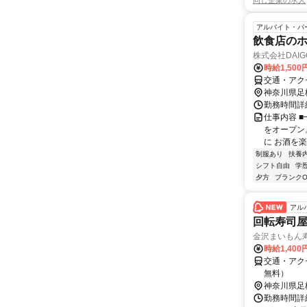
同じ企業の求人
アルバイト・パ
飲食店のホー
株式会社DAI
時給1,50
交通・アク
神奈川県足
勤務時間詳細 
仕事内容 
をオープン
に お酒を楽
制服あり
扶養
シフト自由
学
夕方
ブランクO
アル
回転寿司
金沢まいもん寿
時給1,400
交通・アク
無料）
神奈川県足
勤務時間詳細