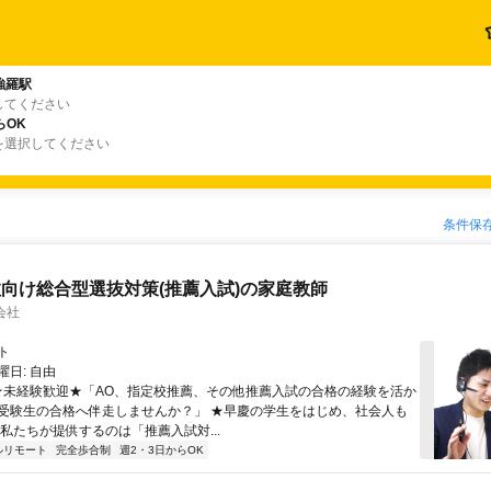
強羅駅
してください
らOK
を選択してください
条件保
向け総合型選抜対策(推薦入試)の家庭教師
会社
ト
日: 自由
 ★未経験歓迎★「AO、指定校推薦、その他推薦入試の合格の経験を活か
受験生の合格へ伴走しませんか？」 ★早慶の学生をはじめ、社会人も
 私たちが提供するのは「推薦入試対...
ルリモート
完全歩合制
週2・3日からOK