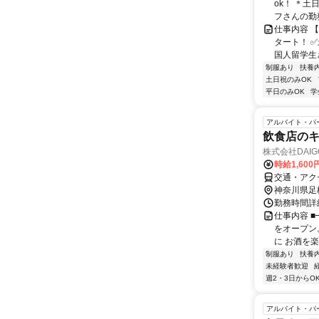
ok！ ＊
フさんの勤務
仕事内容 
タート！ ✅
国人留学生さ
制服あり
扶養
土日祝のみOK
平日のみOK
学
アルバイト・パ
飲食店のキッ
株式会社DAI
時給1,60
交通・アク
神奈川県足
勤務時間詳細 
仕事内容 
をオープン
に お酒を楽
制服あり
扶養
未経験者歓迎
週2・3日からO
アルバイト・パ