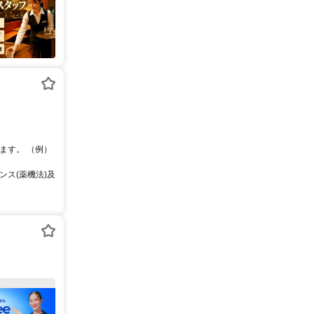
ます。 （例）
ス(薬機法)及