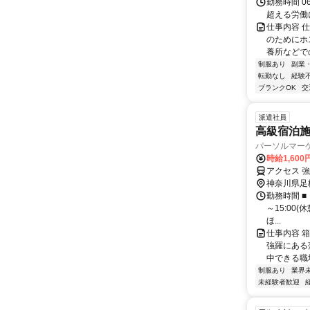
勤務時間 06
超える労働
仕事内容 
のためにホ
養所などで
制服あり
副業
転勤なし
経験
ブランクOK
交
派遣社員
高級宿泊
パーソルマー
時給1,60
アクセス 強
神奈川県足
勤務時間 ■
～15:00(
ほ...
仕事内容 
強羅にある
中できる職場
制服あり
業界
未経験者歓迎