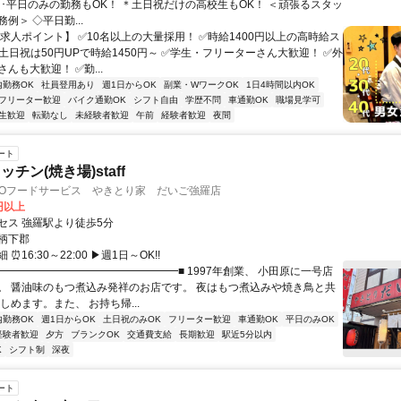
土日･平日のみの勤務もOK！ ＊土日祝だけの高校生もOK！ ＜頑張るスタッ
例＞ ◇平日勤...
【求人ポイント】 ✅10名以上の大量採用！ ✅時給1400円以上の高時給ス
土日祝は50円UPで時給1450円～ ✅学生・フリーターさん大歓迎！ ✅外
んも大歓迎！ ✅勤...
内勤務OK
社員登用あり
週1日からOK
副業・WワークOK
1日4時間以内OK
フリーター歓迎
バイク通勤OK
シフト自由
学歴不問
車通勤OK
職場見学可
生歓迎
転勤なし
未経験者歓迎
午前
経験者歓迎
夜間
ート
チン(焼き場)staff
GOフードサービス やきとり家 だいご強羅店
0円以上
セス 強羅駅より徒歩5分
柄下郡
⏰16:30～22:00 ▶週1日～OK!!
■━━━━━━━━━━━━━━━━━■ 1997年創業、 小田原に一号店
。 醤油味のもつ煮込み発祥のお店です。 夜はもつ煮込みや焼き鳥と共
しめます。また、 お持ち帰...
内勤務OK
週1日からOK
土日祝のみOK
フリーター歓迎
車通勤OK
平日のみOK
経験者歓迎
夕方
ブランクOK
交通費支給
長期歓迎
駅近5分以内
K
シフト制
深夜
ート