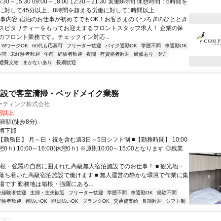
:30～15:30 09:00～18:00 12:30～21:30 実働8時間 休憩時間：6時間を
に対して45分以上、8時間を超える労働に対して1時間以上
仕事内容 宿泊のお仕事が初めてでもOK！お客さまのくつろぎのひととき
スピタリティーをもってお迎えするフロントスタッフ求人！ 企業の保
のフロント業務です。チェックイン対応...
・WワークOK
60代も応募可
フリーター歓迎
バイク通勤OK
学歴不問
車通勤OK
不問
未経験者歓迎
午前
経験者歓迎
夜間
有資格者歓迎
研修あり
夕方
通費支給
まかないあり
長期歓迎
施設で客室清掃・ベッドメイク業務
ケティング株式会社
0円以上
羅駅(徒歩8分)
柄下郡
【勤務日】 月～日・祝を含む週3日～5日シフト制 ■【勤務時間】 10:00
休憩0ｈ) 10:00～16:00(休憩0ｈ) ※原則10:00～15:00となります ◎残業
箱根・強羅の自然に囲まれた高級無人宿泊施設でのお仕事！ ■ 観光地・
落ち着いた高級宿泊施設で働けます ■ 無人運営の静かな環境で作業に集
です 勤務地は箱根・強羅にある...
未経験者歓迎
主婦・主夫歓迎
フリーター歓迎
学歴不問
車通勤OK
経験不問
経験者歓迎
週払いOK
即日払いOK
ブランクOK
交通費支給
長期歓迎
シフト制