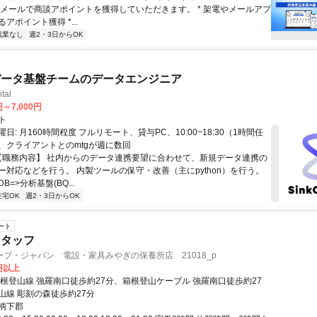
やメールで商談アポイントを獲得していただきます。 * 架電やメールアプ
アポイント獲得 *...
残業なし
週2・3日からOK
データ基盤チームのデータエンジニア
tal
円～7,000円
ト
日: 月160時間程度 フルリモート、貸与PC、10:00~18:30（1時間任
、クライアントとのmtgが週に数回
 【職務内容】 社内からのデータ連携要望に合わせて、新規データ連携の
ー対応などを行う。 内製ツールの保守・改善（主にpython）を行う。
=>分析基盤(BQ...
在宅OK
週2・3日からOK
ート
スタッフ
プ・ジャパン 電設・家具みやぎの保養所店 21018_p
5円以上
箱根登山線 強羅南口徒歩約27分、箱根登山ケーブル 強羅南口徒歩約27
山線 彫刻の森徒歩約27分
柄下郡