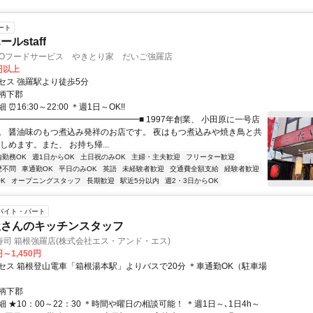
ート
ルstaff
GOフードサービス やきとり家 だいご強羅店
0円以上
セス 強羅駅より徒歩5分
柄下郡
⏰16:30～22:00 ＊週1日～OK!!
■━━━━━━━━━━━━━━━━━■ 1997年創業、 小田原に一号店
。 醤油味のもつ煮込み発祥のお店です。 夜はもつ煮込みや焼き鳥と共
しめます。また、 お持ち帰...
内勤務OK
週1日からOK
土日祝のみOK
主婦・主夫歓迎
フリーター歓迎
歴不問
車通勤OK
平日のみOK
英語
未経験者歓迎
交通費全額支給
経験者歓迎
K
オープニングスタッフ
長期歓迎
駅近5分以内
週2・3日からOK
バイト・パート
屋さんのキッチンスタッフ
司 箱根強羅店(株式会社エス・アンド・エス)
円～1,450円
セス 箱根登山電車「箱根湯本駅」よりバスで20分 ＊車通勤OK（駐車場
柄下郡
 ★10：00～22：30 ＊時間や曜日の相談可能！ ＊週1日～､1日4h～