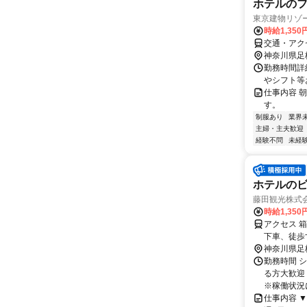
ホテルの
東京建物リゾ
時給1,35
交通・アク
神奈川県足
勤務時間詳
やシフト等
仕事内容 
す。
制服あり
業界
主婦・主夫歓迎
経験不問
未経
ホテルの
藤田観光株式会
時給1,350
アクセス 
下車、徒歩
神奈川県足
勤務時間 シ
る方大歓迎
※稼働状況に
仕事内容 