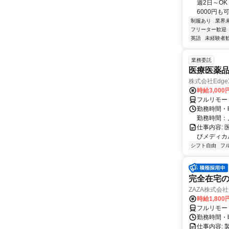
週2日～O
6000円も
制服あり
業界
フリーター歓迎
英語
未経験者
業務委託
医療医薬
株式会社Edge
時給3,00
フルリモー
勤務時間・
勤務時間：
仕事内容:
びメディカル
シフト自由
フ
完全在宅の
ZAZA株式会社
時給1,800
フルリモー
勤務時間・
仕事内容: 