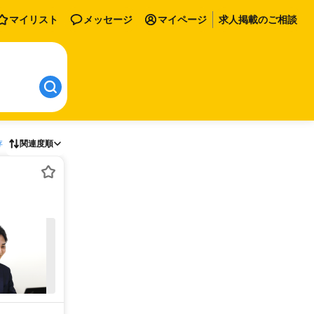
マイリスト
メッセージ
マイページ
求人掲載のご相談
存
関連度順