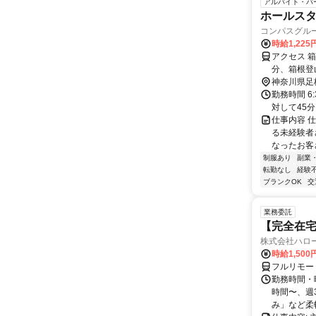
アルバイト・パ
ホールス
コンパスグルー
時給1,22
アクセス 
分、箱根登
神奈川県足
勤務時間 6
対して45
仕事内容 
る未経験者
なったお客
制服あり
副業
転勤なし
経験
ブランクOK
交
業務委託
【完全在
株式会社ハロ
時給1,500
フルリモー
勤務時間・曜
時間〜、週3
み」など柔軟