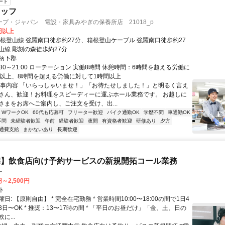
ート
タッフ
プ・ジャパン 電設・家具みやぎの保養所店 21018_p
5円以上
箱根登山線 強羅南口徒歩約27分、箱根登山ケーブル 強羅南口徒歩約27
山線 彫刻の森徒歩約27分
柄下郡
:30～21:00 ローテーション 実働8時間 休憩時間：6時間を超える労働に
分以上、8時間を超える労働に対して1時間以上
仕事内容 「いらっしゃいませ！」「お待たせしました！」と明るく言え
さん、歓迎！お料理をスピーディーに運ぶホール業務です。 お越しに
さまをお席へご案内し、ご注文を受け、出...
・WワークOK
60代も応募可
フリーター歓迎
バイク通勤OK
学歴不問
車通勤OK
不問
未経験者歓迎
午前
経験者歓迎
夜間
有資格者歓迎
研修あり
夕方
通費支給
まかないあり
長期歓迎
宅】飲食店向け予約サービスの新規開拓コール業務
ー
円～2,500円
ト
日: 【原則自由】 * 完全在宅勤務 * 営業時間10:00〜18:00の間で1日4
日〜OK * 推奨：13〜17時の間 * 「平日のお昼だけ」「金、土、日の
に...