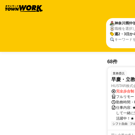
神奈川県
中
職種を選択
週2・3日か
キーワード
68件
業務委託
早慶・立教
HUSTAR株式
完全歩合制
フルリモー
勤務時間・曜
仕事内容:
して一緒に
活躍中！★
シフト自由
フ