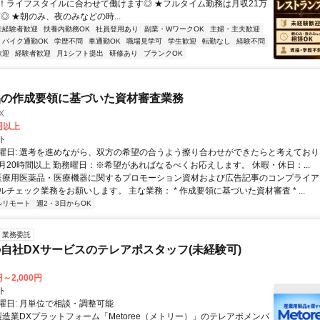
K！ライフスタイルに合わせて働けます◎ ★フルタイム勤務は月収21万
可◎ ★朝のみ、夜のみなどの時...
未経験者歓迎
扶養内勤務OK
社員登用あり
副業・WワークOK
主婦・主夫歓迎
バイク通勤OK
学歴不問
車通勤OK
職場見学可
学生歓迎
転勤なし
経験不問
歓迎
経験者歓迎
月1シフト提出
研修あり
ブランクOK
品の作成要領に基づいた資材審査業務
X
0円以上
ト
曜日: 選考を進めながら、双方の希望の合うよう擦り合わせができたらと考えており
月20時間以上 勤務曜日：※希望があればなるべくお応えします。 休暇・休日：...
 医療用医薬品・医療機器に関するプロモーション資材および広告記事のコンプライアン
チェック業務をお願いします。 主な業務： * 作成要領に基づいた資材審査 * ...
ルリモート
週2・3日からOK
業務委託
自社DXサービスのテレアポスタッフ(未経験可)
円～2,000円
ト
曜日: 月単位で相談・調整可能
製造業DXプラットフォーム「Metoree（メトリー）」のテレアポメンバ