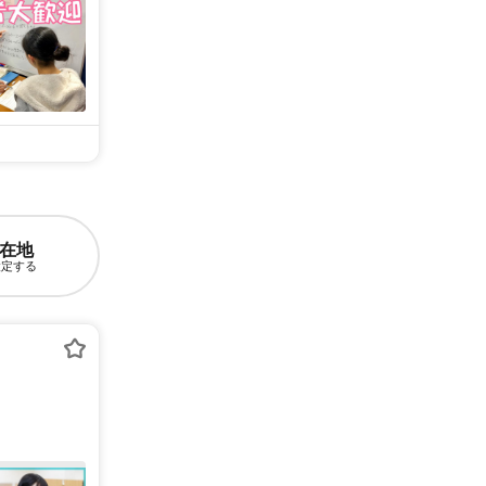
在地
設定する