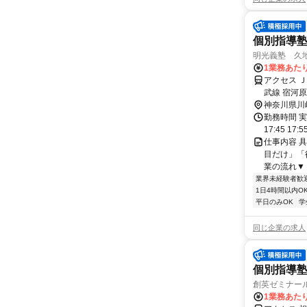
個別指導
明光義塾 久地教
1業務あたり 
アクセス 
武線 宿河原
神奈川県川
勤務時間 実
17:45 17:
仕事内容 
目だけ」「
業の流れ▼ 
業界未経験者歓
1日4時間以内O
平日のみOK
学
同じ企業の求人
個別指導塾
創英ゼミナー
1業務あたり