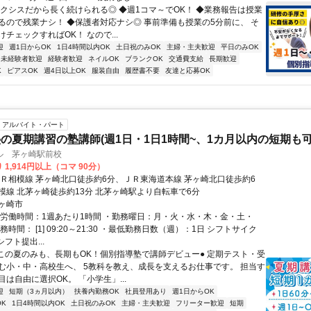
アクシスだから長く続けられる◎ ◆週1コマ～でOK！ ◆業務報告は授業
るので残業ナシ！ ◆保護者対応ナシ◎ 事前準備も授業の5分前に、 そ
チェックすればOK！ なので...
迎
週1日からOK
1日4時間以内OK
土日祝のみOK
主婦・主夫歓迎
平日のみOK
未経験者歓迎
経験者歓迎
ネイルOK
ブランクOK
交通費支給
長期歓迎
K
ピアスOK
週4日以上OK
服装自由
履歴書不要
友達と応募OK
アルバイト・パート
の夏期講習の塾講師(週1日・1日1時間~、1カ月以内の短期も可
ル 茅ヶ崎駅前校
 1,914円以上（コマ 90分）
ＪＲ相模線 茅ヶ崎北口徒歩約6分、ＪＲ東海道本線 茅ヶ崎北口徒歩約6
模線 北茅ヶ崎徒歩約13分 北茅ヶ崎駅より自転車で6分
ヶ崎市
総労働時間：1週あたり1時間 ・勤務曜日：月・火・水・木・金・土・
務時間： [1] 09:20～21:30 ・最低勤務日数（週）：1日 シフトサイク
シフト提出...
●この夏のみも、長期もOK！個別指導塾で講師デビュー● 定期テスト・受
む小・中・高校生へ、 5教科を教え、成長を支えるお仕事です。 担当す
は自由に選択OK。 「小学生」...
迎
短期（3ヵ月以内）
扶養内勤務OK
社員登用あり
週1日からOK
K
1日4時間以内OK
土日祝のみOK
主婦・主夫歓迎
フリーター歓迎
短期