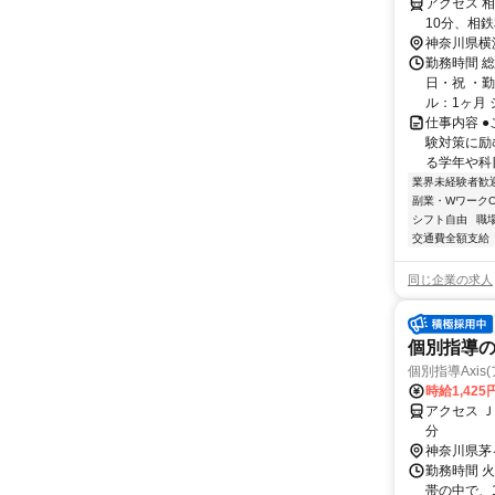
アクセス 
10分、相
横浜駅より
神奈川県横
勤務時間 
日・祝 ・勤
ル：1ヶ月 
仕事内容 
験対策に励
る学年や科目
業界未経験者歓
副業・WワークO
シフト自由
職
交通費全額支給
同じ企業の求人
個別指導
個別指導Axi
時給1,425
アクセス 
分
神奈川県茅
勤務時間 火
帯の中で、1