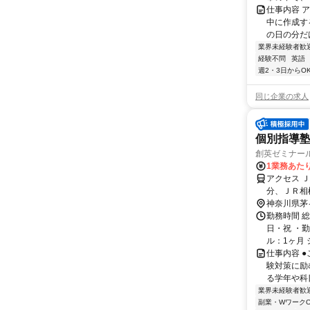
仕事内容 
中に作成す
の日の分だけ
業界未経験者歓
経験不問
英語
週2・3日からO
同じ企業の求人
個別指導塾
創英ゼミナー
1業務あたり
アクセス 
分、ＪＲ相
神奈川県茅
勤務時間 
日・祝 ・勤
ル：1ヶ月 
仕事内容 
験対策に励
る学年や科目
業界未経験者歓
副業・WワークO