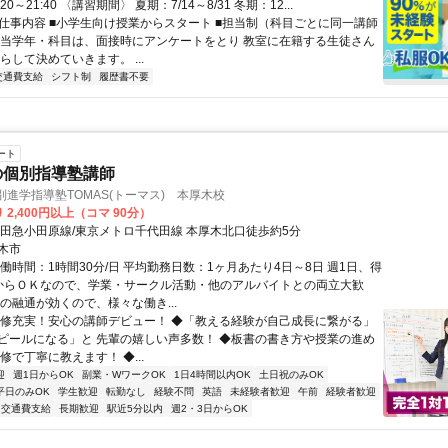
0:20～21:40 〈講習期間〉 夏期：7/14～8/31 冬期：12...
● 仕事内容 ■小学生向け授業からスタート ■担当制（科目ごとに同一講師
担当学年・科目は、面接時にアンケートをとり 教室に在籍する生徒さん
らして決めていきます。 ...
交通費支給
シフト制
履歴書不要
ート
の個別指導塾講師
別進学指導塾TOMAS(トーマス) 本厚木校
 2,400円以上（コマ 90分）
小田急小田原線/東京メトロ千代田線 本厚木北口徒歩約5分
木市
働時間：1時間30分/日 平均勤務日数：1ヶ月あたり4日～8日 週1日、得
からＯＫなので、学業・サークル活動・他のアルバイトとの両立大歓
の融通が効くので、様々な働き...
研修充実！安心の講師デビュー！ ◆「教える経験が自己成長に繋がる」
ピールになる」と 先輩の嬉しい声多数！ ◆板書の書き方や授業の進め
修で丁寧に教えます！ ◆...
迎
週1日からOK
副業・WワークOK
1日4時間以内OK
土日祝のみOK
平日のみOK
学生歓迎
転勤なし
経験不問
英語
未経験者歓迎
午前
経験者歓迎
交通費支給
長期歓迎
駅近5分以内
週2・3日からOK