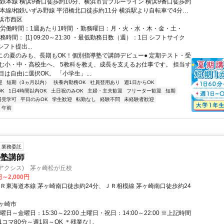
相鉄本線 横浜9番口徒歩約10分、横浜市営ブルーライン 横浜9番口徒歩約
鉄本線/相鉄いずみ野線 平沼橋北口徒歩約11分 横浜駅より自転車で4分、
自転車で4分、平沼橋駅より自転車で5分
浜市西区
総労働時間：1週あたり1時間 ・勤務曜日：月・火・水・木・金・土・
務時間： [1] 09:20～21:30 ・最低勤務日数（週）：1日 シフトサイク
シフト提出...
●この夏のみも、長期もOK！個別指導塾で講師デビュー● 定期テスト・受
む小・中・高校生へ、 5教科を教え、成長を支えるお仕事です。 担当す
は自由に選択OK。 「小学生」...
迎
短期（3ヵ月以内）
扶養内勤務OK
社員登用あり
週1日からOK
K
1日4時間以内OK
土日祝のみOK
主婦・主夫歓迎
フリーター歓迎
短期
場見学可
平日のみOK
学生歓迎
転勤なし
経験不問
未経験者歓迎
午前
業務委託
の塾講師
s(アクシス) 茅ヶ崎松が丘校
円～2,000円
ＪＲ東海道本線 茅ヶ崎南口徒歩約24分、ＪＲ相模線 茅ヶ崎南口徒歩約24
ヶ崎市
曜日～金曜日：15:30～22:00 土曜日・祝日：14:00～22:00 ※上記時間
コマ80分～週1回～OK ＊残業なし