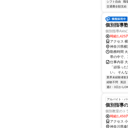
シフト自由
職
交通費全額支給
個別指導
個別指導Axis
時給1,425
アクセス 
神奈川県横
勤務時間 火
帯の中で、1
仕事内容 
「頑張った
い」 そんな
業界未経験者歓
経験不問
英語
週2・3日からO
アルバイト・パ
個別指導の
個別教室のト
時給1,450
アクセス 
神奈川県秦