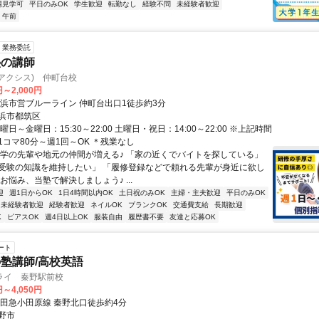
場見学可
平日のみOK
学生歓迎
転勤なし
経験不問
未経験者歓迎
午前
業務委託
塾の講師
(アクシス) 仲町台校
円～2,000円
横浜市営ブルーライン 仲町台出口1徒歩約3分
浜市都筑区
曜日～金曜日：15:30～22:00 土曜日・祝日：14:00～22:00 ※上記時間
コマ80分～週1回～OK ＊残業なし
大学の先輩や地元の仲間が増える♪ 「家の近くでバイトを探している」
受験の知識を維持したい」 「履修登録などで頼れる先輩が身近に欲し
お悩み、当塾で解決しましょう♪ ...
迎
週1日からOK
1日4時間以内OK
土日祝のみOK
主婦・主夫歓迎
平日のみOK
未経験者歓迎
経験者歓迎
ネイルOK
ブランクOK
交通費支給
長期歓迎
K
ピアスOK
週4日以上OK
服装自由
履歴書不要
友達と応募OK
ート
塾講師/高校英語
ライ 秦野駅前校
円～4,050円
小田急小田原線 秦野北口徒歩約4分
野市