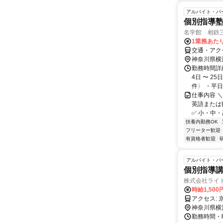
アルバイト・パ
個別指導塾
名学館 相鉄
1業務あたり
交通・アク
神奈川県横
勤務時間詳細
4日 〜 2
件〉 ・平日：
仕事内容 
英語または
✅ 小・中・
扶養内勤務OK
フリーター歓迎
有資格者歓迎
アルバイト・パ
個別指導
株式会社ライ
時給1,500
神奈川県横
勤務時間・