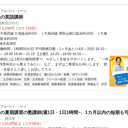
アルバイト・パート
塾の英語講師
室(2052)
2,248円（コマ 110分）
ＪＲ南武線 久地徒歩約3分、ＪＲ南武線 津田山南口徒歩約10分、ＪＲ南
徒歩約20分
崎市高津区
働時間：1時間50分/日 平均勤務日数：1ヶ月あたり4日～20日 16:10～
55～19:30 19:40～21:15 【土曜】 14:25～16:00 16:10～...
具体的には 1対3の個別指導で、やさしく生徒をサポートします。 「一科
得意科目から教えてみたい」など、 まずはご希望をお伺いします。 授
・生徒さんと楽しくお話してスタ...
迎
扶養内勤務OK
社員登用あり
週1日からOK
副業・WワークOK
K
土日祝のみOK
主婦・主夫歓迎
フリーター歓迎
シフト自由
学歴不問
生歓迎
転勤なし
英語
未経験者歓迎
経験者歓迎
有資格者歓迎
研修あり
夕方
アルバイト・パート
の夏期講習の塾講師(週1日・1日1時間~、1カ月以内の短期も可
ル 横浜校
 1,914円以上（コマ 90分）