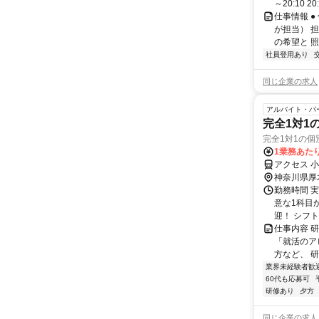
～20:10 2
仕事情報 
が担当） 
の希望と 照
社員登用あり
同じ企業の求人
アルバイト・パ
完全1対1
完全1対1の個
1業務あたり
アクセス 
神奈川県厚
勤務時間 実
意な1科目
迎！ シフト
仕事内容 
「就活のア
方など、 研
業界未経験者歓
60代も応募可
研修あり
夕方
同じ企業の求人