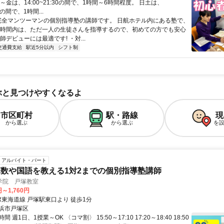
～金は、14:00~21:30の間で、1時間～6時間程度。 日土は、
30の間で、1時間...
 完全マンツーマンの個別指導塾の講師です。 日航ホテル内にある塾で、
 時間内は、ただ一人の生徒さんを指導するので、初めての方でも安心
師デビューには最適です! ・対...
交通費支給
駅近5分以内
シフト制
ぶと見つけやすくなるよ
市区町村
駅・路線
現
から選ぶ
から選ぶ
を
アルバイト・パート
数や国語を教える1対2までの個別指導塾講師
学院 戸塚教室
円～1,760円
R東海道線 戸塚駅東口より 徒歩1分
浜市戸塚区
 週1日、1授業～OK 〈コマ割〉 15:50～17:10 17:20～18:40 18:50