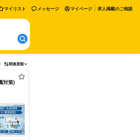
マイリスト
メッセージ
マイページ
求人掲載のご相談
存
関連度順
薦対策)