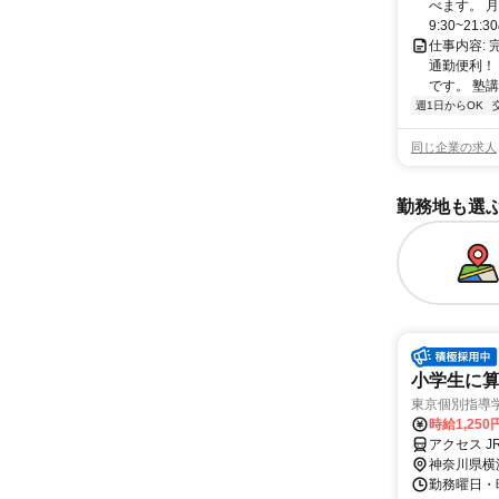
べます。 月
9:30~21:
仕事内容:
通勤便利！
です。 塾講
週1日からOK
同じ企業の求人
勤務地も選
小学生に算
東京個別指導
時給1,250
アクセス J
神奈川県横
勤務曜日・時間