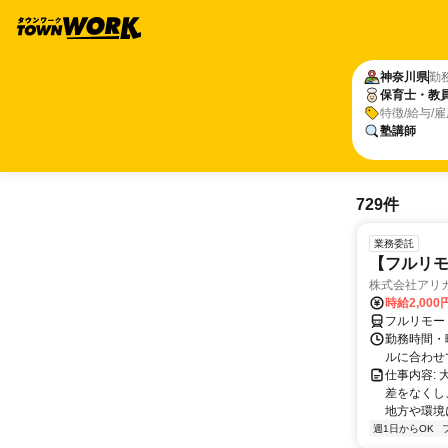
神奈川県
勤
保育士・教
特徴/給与/
塾講師
729件
業務委託
【フルリモ
株式会社アリ
時給2,000
フルリモー
勤務時間・
ルに合わせ
仕事内容:
差をなくし
地方や環境
週1日からOK