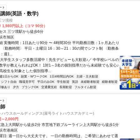
ート
講師(英語・数学)
三ツ境校
 1,980円以上（コマ 90分）
セス 三ツ境駅から徒歩6分
浜市旭区
 実働時間：1日あたり90分 〜 4時間30分 平均勤務日数：1ヶ月あたり
5日 〈勤務時間〉 平日・土曜日 16：30～21：30の間でシフト制 〈勤務条
週1...
＼大学生スタッフ多数活躍中！先生デビューも大歓迎♪／ 中学校レベルの
数学が教えられればOK！ 1対1～3名の個別指導だから未経験でも安心♪
高校生を対象とした個別指導...
週1日からOK
副業・WワークOK
1日4時間以内OK
主婦・主夫歓迎
シフト自由
職場見学可
平日のみOK
学生歓迎
英語
未経験者歓迎
経験者歓迎
研修あり
夕方
ブランクOK
交通費支給
長期歓迎
フルタイム歓迎
ート
講師
トハウスホールディングス(屋号ライトハウスアカデミー)
円～2,000円
アクセス: 京急上大岡駅から徒歩2分 市営地下鉄ブルーライン上大岡駅から徒歩1分
浜市港南区
曜日: 週一日から大丈夫です。 一日の勤務時間は、ご希望にあわせて選