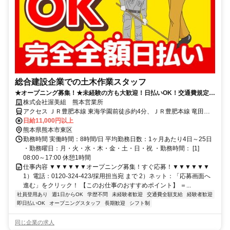
総合建設企業での土木作業スタッフ
★オープニング募集！★未経験の方も大歓迎！日払いOK！交通費規定支
給◎日・祝は日給1.35倍
株式会社渥美組 熊本営業所
アクセス ＪＲ豊肥本線 東海学園前徒歩約4分、ＪＲ豊肥本線 竜田口
徒歩約20分、ＪＲ豊肥本線 水前寺南口徒歩約25分
日給11,000円以上
熊本県熊本市東区
勤務時間 実働時間：8時間/日 平均勤務日数：1ヶ月あたり4日～25日
・勤務曜日：月・火・水・木・金・土・日・祝 ・勤務時間： [1]
08:00～17:00 休憩1時間
仕事内容 ▼▼▼▼▼▼オープニング募集！すぐ応募！▼▼▼▼▼▼
1）電話：0120-324-423/採用担当宛 まで 2）ネット：「応募画面へ
進む」をクリック！ 【このお仕事のおすすめポイント】 ＝...
社員登用あり
週1日からOK
学歴不問
未経験者歓迎
交通費全額支給
経験者歓迎
即日払いOK
オープニングスタッフ
長期歓迎
シフト制
同じ企業の求人