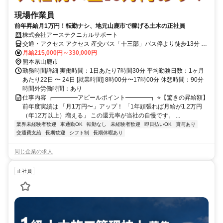
現場作業員
前年昇給月1万円！転勤ナシ、地元山鹿市で稼げる土木の正社員
株式会社アーステクニカルサポート
交通・アクセス アクセス 産交バス「十三部」バス停より徒歩13分 ※
自転車・バイク・車通勤が便利です！
月給215,000円～330,000円
熊本県山鹿市
勤務時間詳細 実働時間：1日あたり7時間30分 平均勤務日数：1ヶ月
あたり22日 〜 24日 [就業時間] 8時00分〜17時00分 休憩時間：90分
時間外労働時間：あり
仕事内容 ┏━━━━アピールポイント━━━━┓ ⭐【驚きの昇給額】
前年度実績は 「月1万円〜」アップ！ 「1年頑張れば月給が1.2万円
（年12万以上）増える」 この還元率が当社の自慢です。 ...
業界未経験者歓迎
車通勤OK
転勤なし
未経験者歓迎
即日払いOK
賞与あり
交通費支給
長期歓迎
シフト制
長期休暇あり
同じ企業の求人
正社員