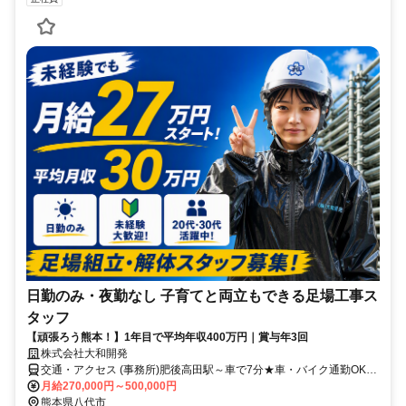
日勤のみ・夜勤なし 子育てと両立もできる足場工事ス
タッフ
【頑張ろう熊本！】1年目で平均年収400万円｜賞与年3回
株式会社大和開発
交通・アクセス (事務所)肥後高田駅～車で7分★車・バイク通勤OK｜
現場間の送迎もあり
月給270,000円～500,000円
熊本県八代市