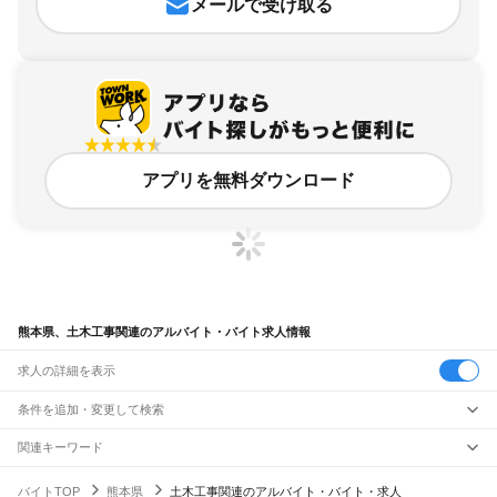
メールで受け取る
アプリを無料ダウンロード
熊本県、土木工事関連のアルバイト・バイト求人情報
求人の詳細を表示
条件を追加・変更して検索
市区町村を追加・変更
関連キーワード
群馬県 土木工事関連
熊本県 建設・土木・施工 建設工務関連 現場
熊本県
駅を追加・変更
バイトTOP
熊本県
土木工事関連のアルバイト・バイト・求人
奈良県 土木工事関連
宮崎県 土木工事
熊本県 設備工事
熊本県
すべて