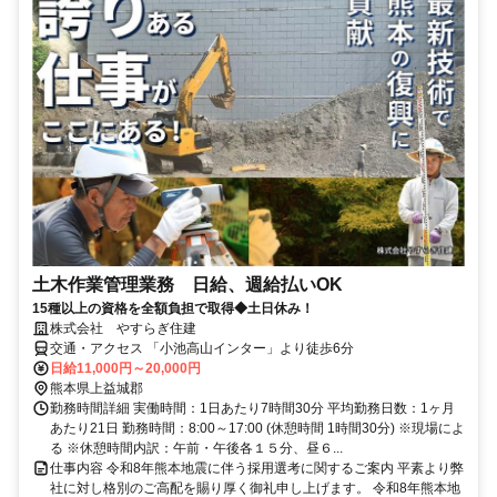
土木作業管理業務 日給、週給払いOK
15種以上の資格を全額負担で取得◆土日休み！
株式会社 やすらぎ住建
交通・アクセス 「小池高山インター」より徒歩6分
日給11,000円～20,000円
熊本県上益城郡
勤務時間詳細 実働時間：1日あたり7時間30分 平均勤務日数：1ヶ月
あたり21日 勤務時間：8:00～17:00 (休憩時間 1時間30分) ※現場によ
る ※休憩時間内訳：午前・午後各１５分、昼６...
仕事内容 令和8年熊本地震に伴う採用選考に関するご案内 平素より弊
社に対し格別のご高配を賜り厚く御礼申し上げます。 令和8年熊本地