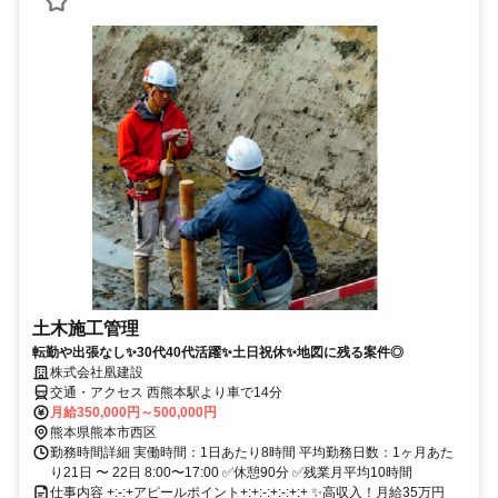
土木施工管理
転勤や出張なし✨30代40代活躍✨土日祝休✨地図に残る案件◎
株式会社凰建設
交通・アクセス 西熊本駅より車で14分
月給350,000円～500,000円
熊本県熊本市西区
勤務時間詳細 実働時間：1日あたり8時間 平均勤務日数：1ヶ月あた
り21日 〜 22日 8:00〜17:00 ✅休憩90分 ✅残業月平均10時間
仕事内容 +:-:+アピールポイント+:+:-:+:-:+:+ ✨高収入！月給35万円