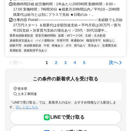
勤務時間詳細 総労働時間：1年あたり2085時間 勤務時間：8:00～
17:00 実働時間：7時間30分 ★残業月20時間以内／平均10～20時間
残業代は給与とは別にプラスで支給 ★日勤のみ・...
仕事内容 Point//―――――――――――――――― ✅未経験でも月給
27万円スタート ＆残業代は全額別途支給＝平均月収は30万円 ✅賞与
年2回支給＋決算賞与支給の場合あり ✅20代・30代活躍中...
業界未経験者歓迎
変形労働時間制
副業・WワークOK
主婦・主夫歓迎
資格取得支援あり
バイク通勤OK
学歴不問
車通勤OK
職場見学可
転勤なし
経験不問
未経験者歓迎
午前
研修あり
夕方
賞与あり
育休あり
交通費支給
長期歓迎
資格取得手当あり
前へ
次へ
1
2
3
4
5
この条件の新着求人を受け取る
熊本県
土木工事関連
「LINEで受け取る」では、新着求人のほか、おすすめ情報なども配信しま
す。
詳しくはこちら
LINEで受け取る