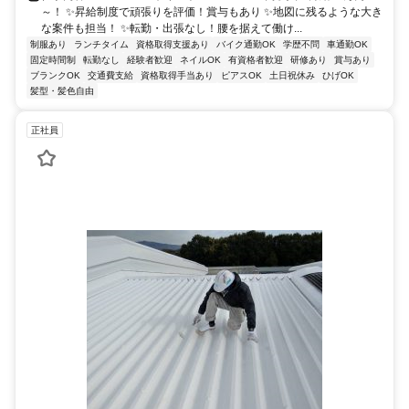
～！ ✨昇給制度で頑張りを評価！賞与もあり ✨地図に残るような大き
な案件も担当！ ✨転勤・出張なし！腰を据えて働け...
制服あり
ランチタイム
資格取得支援あり
バイク通勤OK
学歴不問
車通勤OK
固定時間制
転勤なし
経験者歓迎
ネイルOK
有資格者歓迎
研修あり
賞与あり
ブランクOK
交通費支給
資格取得手当あり
ピアスOK
土日祝休み
ひげOK
髪型・髪色自由
正社員