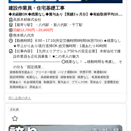
建設作業員・住宅基礎工事
◆未経験OK◆残業なし◆賞与あり【実績3ヶ月分】◆有給取得平均16.6
日
高原木材株式会社
【最寄り駅】 ・八代駅 ・新八代駅 ・千丁駅
日給12,700円～20,000円
熊本県八代市
【勤務時間】 8:00～17:10(所定労働時間8時間/休憩70分) ★残業なし
★早上がりあり/直行直帰OK 総労働時間：1週あたり40時間
【仕事内容】 【九州エリアでシェア50％の安定企業】 木材会社で建
設作業員を正社員募集！ ■この求人の魅力
────────────────── ⭕残業なし！ →移動時間を考慮し、そ
の分を「固定残業...
資格取得支援あり
フリーター歓迎
バイク通勤OK
学歴不問
車通勤OK
固定時間制
転勤なし
未経験者歓迎
経験者歓迎
残業なし
有資格者歓迎
研修あり
社会保険完備
制服貸与
賞与あり
ブランクOK
育休あり
交通費支給
長期休暇あり
昇給あり
同じ企業の求人
正社員