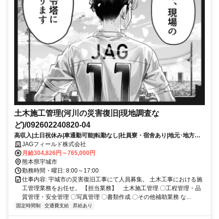
土木施工管理(河川の災害復旧|現地調査な
ど)/092602240820-04
高収入|土日祝休み|車通勤可能|転勤なし|社員寮・宿舍あり|地元･地方で
働く|大手企業|学歴不問|20~30代活躍|40~50代活躍|シニア(60歳以上)応
JAGフィールド株式会社
援|有資格者優遇|CADスキル不問
月給304,826円～765,000円
熊本県宇城市
勤務時間・曜日: 8:00～17:00
仕事内容: 宇城市の災害復旧工事にて人員募集。 土木工事における施
工管理業務をお任せ。 【担当業務】 土木施工管理 〇工程管理・品
質管理・安全管理 〇写真管理 〇書類作成 〇その他補助業務 な...
固定時間制
交通費支給
昇給あり