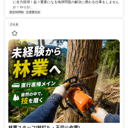
に全力投球！益々重要になる地球問題の解決に携わる仕事をしません
か！やりが...
固定時間制
交通費支給
正社員
林業スタッフ(枝打ち・玉切り作業)