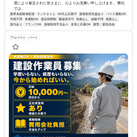
震により被災された皆さまに、心よりお見舞い申し上げます。 弊社
では...
業界未経験者歓迎
ランチタイム
60代も応募可
資格取得支援あり
バイク通勤OK
学歴不問
車通勤OK
固定時間制
職場見学可
転勤なし
経験不問
残業なし
賞与あり
ブランクOK
資格取得手当あり
友達と応募OK
髪型・髪色自由
アルバイト・パート