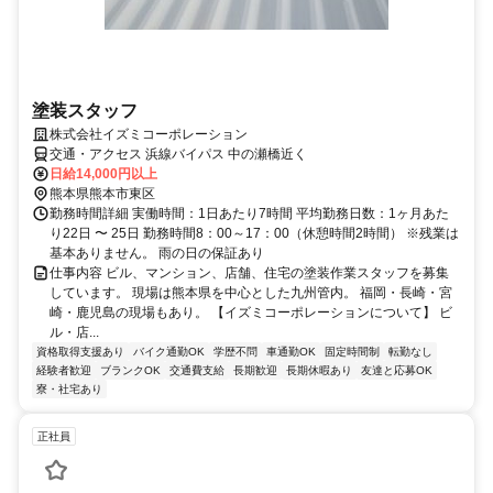
塗装スタッフ
株式会社イズミコーポレーション
交通・アクセス 浜線バイパス 中の瀬橋近く
日給14,000円以上
熊本県熊本市東区
勤務時間詳細 実働時間：1日あたり7時間 平均勤務日数：1ヶ月あた
り22日 〜 25日 勤務時間8：00～17：00（休憩時間2時間） ※残業は
基本ありません。 雨の日の保証あり
仕事内容 ビル、マンション、店舗、住宅の塗装作業スタッフを募集
しています。 現場は熊本県を中心とした九州管内。 福岡・長崎・宮
崎・鹿児島の現場もあり。 【イズミコーポレーションについて】 ビ
ル・店...
資格取得支援あり
バイク通勤OK
学歴不問
車通勤OK
固定時間制
転勤なし
経験者歓迎
ブランクOK
交通費支給
長期歓迎
長期休暇あり
友達と応募OK
寮・社宅あり
正社員