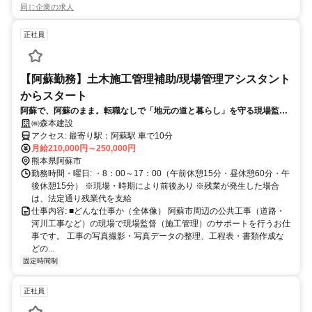
同じ企業の求人
正社員
【阿蘇勤務】土木施工管理補助/現場管理アシスタント
からスタート
阿蘇で、阿蘇のまま。転職なしで「地元の道と暮らし」を守る現場監督
見習い
㈱森本建設
アクセス: 最寄り駅：阿蘇駅 車で10分
月給210,000円～250,000円
熊本県阿蘇市
勤務時間・曜日: ・8：00～17：00（午前休憩15分・昼休憩60分・午
後休憩15分） ※現場・時期により前後あり ※残業が発生した場合
は、法定通り残業代を支給
仕事内容: ■どんな仕事か（全体像） 阿蘇市周辺の公共工事（道路・
河川工事など）の現場で現場監督（施工管理）のサポートを行うお仕
事です。 工事の写真撮影・写真データの整理、工程表・書類作成な
どの...
固定時間制
正社員