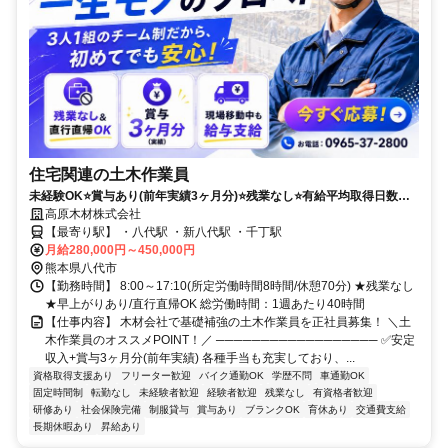
住宅関連の土木作業員
未経験OK⭐賞与あり(前年実績3ヶ月分)⭐残業なし⭐有給平均取得日数
16.6日！⭐定着率92％の安定企業
高原木材株式会社
【最寄り駅】 ・八代駅 ・新八代駅 ・千丁駅
月給280,000円～450,000円
熊本県八代市
【勤務時間】 8:00～17:10(所定労働時間8時間/休憩70分) ★残業なし
★早上がりあり/直行直帰OK 総労働時間：1週あたり40時間
【仕事内容】 木材会社で基礎補強の土木作業員を正社員募集！ ＼土
木作業員のオススメPOINT！／ ────────────────── ✅安定
収入+賞与3ヶ月分(前年実績) 各種手当も充実しており、...
資格取得支援あり
フリーター歓迎
バイク通勤OK
学歴不問
車通勤OK
固定時間制
転勤なし
未経験者歓迎
経験者歓迎
残業なし
有資格者歓迎
研修あり
社会保険完備
制服貸与
賞与あり
ブランクOK
育休あり
交通費支給
長期休暇あり
昇給あり