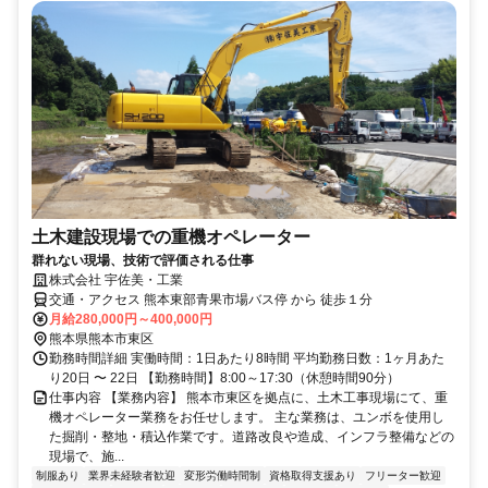
土木建設現場での重機オペレーター
群れない現場、技術で評価される仕事
株式会社 宇佐美・工業
交通・アクセス 熊本東部青果市場バス停 から 徒歩１分
月給280,000円～400,000円
熊本県熊本市東区
勤務時間詳細 実働時間：1日あたり8時間 平均勤務日数：1ヶ月あた
り20日 〜 22日 【勤務時間】8:00～17:30（休憩時間90分）
仕事内容 【業務内容】 熊本市東区を拠点に、土木工事現場にて、重
機オペレーター業務をお任せします。 主な業務は、ユンボを使用し
た掘削・整地・積込作業です。道路改良や造成、インフラ整備などの
現場で、施...
制服あり
業界未経験者歓迎
変形労働時間制
資格取得支援あり
フリーター歓迎