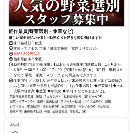
軽作業員(野菜選別・集草など)
嬉しい完全日払い✨週1～勤務ＯＫ✨好きな時に働けます✨
株式会社朝日創建
交通・アクセス 市電「健軍交番前」電停より徒歩3分
日給8,300円以上
熊本県熊本市東区
勤務時間詳細 実働時間：1日あたり8時間 平均勤務日数：1ヶ月あた
り0日 〜 30日 8：00～17：00（実働8ｈ/休憩1ｈ） 週1日～勤務ＯＫ
なので 学校・家庭・Ｗワーク との両立もできますよ...
仕事内容 ／ ✅嬉しい完全即日払い ✅未経験者大歓迎 ✅まずは登録の
みもOK ✅短期や単発も相談OK ＼ 【お仕事内容】 ◆野菜選別 ◆土木
現場の軽作業 ◆造園 ◆草集め ◆草刈り などをおまかせし...
業界未経験者歓迎
短期（3ヵ月以内）
社員登用あり
週1日からOK
副業・WワークOK
主婦・主夫歓迎
フリーター歓迎
バイク通勤OK
短期
シフト自由
車通勤OK
即日勤務OK
固定時間制
平日のみOK
学生歓迎
経験不問
未経験者歓迎
午前
経験者歓迎
即日払いOK
正社員