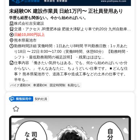
未経験OK 建設作業員 日給1万円〜 正社員登用あり
学歴も経歴も関係ない。今から始めればいい。
株式会社吉安建設
交通・アクセス JR豊肥本線 肥後大津駅より車で約20分 九州自動車道
植木ICより車で約15分
日給10,000円以上
熊本県菊池市
勤務時間詳細 実働時間：1日あたり8時間 平均勤務日数：1ヶ月あた
り18日 〜 22日 8:00〜17:00（実働8時間、休憩60分） 【勤務時間・
シフト・最低勤務期間の補足説明】 ・残業はほぼな...
仕事内容 「働きたい気持ちはある。でも、何から始めればいいか分
からない。」 そんなあなたに、ちょうどいい仕事です。 ■ どんな仕
事？ 熊本県菊池市で、道路工事や造成工事などの土木の仕事です。
半年も...
バイク通勤OK
車通勤OK
固定時間制
転勤なし
契約社員