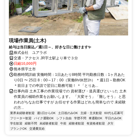
現場作業員(土木)
給与は当日振込／週1日～、好きな日に働けます✨
株式会社 ユアラボ
交通・アクセス JR宇土駅より車で３分
日給10,000円
熊本県宇土市
勤務時間詳細 実働時間：1日あたり8時間 平均勤務日数：1ヶ月あた
り0日 〜 25日 8：00～17：00（実働8h/休憩1h） ＊週1日～勤務OK
＊前日までの申請で翌日に勤務可能！ ＊「とりあ...
仕事内容 土木工事の作業現場での 資材運び・道具運びといった 土木
作業員の補助作業をお願いします。 「大変そう」「難しそう」 と思
われがちなお仕事ですが お任せする作業はどれも簡単なので 未経験
の方...
業界未経験者歓迎
週1日からOK
土日祝のみOK
主婦・主夫歓迎
60代も応募可
フリーター歓迎
バイク通勤OK
シフト自由
学歴不問
車通勤OK
平日のみOK
学生歓迎
経験不問
未経験者歓迎
午前
経験者歓迎
有資格者歓迎
夕方
ブランクOK
交通費支給