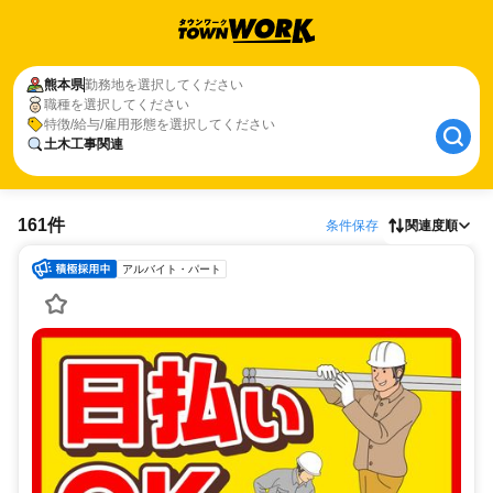
熊本県
勤務地を選択してください
職種を選択してください
特徴/給与/雇用形態を選択してください
土木工事関連
161件
条件保存
関連度順
アルバイト・パート