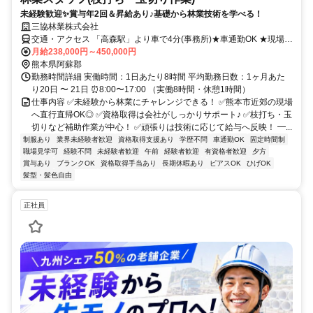
未経験歓迎✨賞与年2回＆昇給あり♪基礎から林業技術を学べる！
三協林業株式会社
交通・アクセス 「高森駅」より車で4分(事務所)★車通勤OK ★現場へ
は直行直帰
月給238,000円～450,000円
熊本県阿蘇郡
勤務時間詳細 実働時間：1日あたり8時間 平均勤務日数：1ヶ月あた
り20日 〜 21日 ⏰8:00〜17:00 （実働8時間・休憩1時間）
仕事内容 ✅未経験から林業にチャレンジできる！ ✅熊本市近郊の現場
へ直行直帰OK◎ ✅資格取得は会社がしっかりサポート♪ ✅枝打ち・玉
切りなど補助作業が中心！ ✅頑張りは技術に応じて給与へ反映！ ━...
制服あり
業界未経験者歓迎
資格取得支援あり
学歴不問
車通勤OK
固定時間制
職場見学可
経験不問
未経験者歓迎
午前
経験者歓迎
有資格者歓迎
夕方
賞与あり
ブランクOK
資格取得手当あり
長期休暇あり
ピアスOK
ひげOK
髪型・髪色自由
正社員