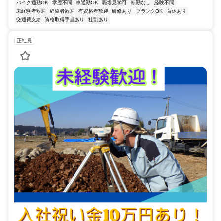
バイク通勤OK
学歴不問
車通勤OK
職場見学可
転勤なし
経験不問
未経験者歓迎
経験者歓迎
有資格者歓迎
研修あり
ブランクOK
育休あり
交通費支給
資格取得手当あり
社割あり
正社員