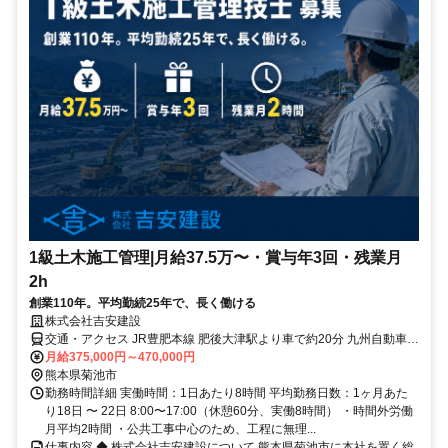
1級土木施工管理|月給37.5万〜・賞与年3回・残業月
2h
創業110年。平均勤続25年で、長く働ける
株式会社吉安建設
交通・アクセス JR豊肥本線 肥後大津駅より車で約20分 九州自動車道
植木ICより車で約15分
月給375,000円～470,000円
熊本県菊池市
勤務時間詳細 実働時間：1日あたり8時間 平均勤務日数：1ヶ月あた
り18日 〜 22日 8:00〜17:00（休憩60分、実働8時間） ・時間外労働
月平均2時間 ・公共工事中心のため、工程に無理...
仕事内容 ◆ 株式会社吉安建設について 熊本県菊池市に本社を置く総