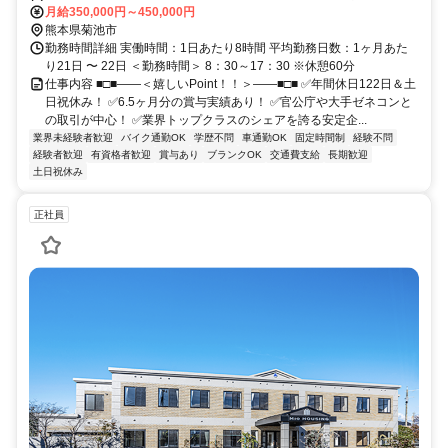
OK）
月給350,000円～450,000円
熊本県菊池市
勤務時間詳細 実働時間：1日あたり8時間 平均勤務日数：1ヶ月あた
り21日 〜 22日 ＜勤務時間＞ 8：30～17：30 ※休憩60分
仕事内容 ■□■――＜嬉しいPoint！！＞――■□■ ✅年間休日122日＆土
日祝休み！ ✅6.5ヶ月分の賞与実績あり！ ✅官公庁や大手ゼネコンと
の取引が中心！ ✅業界トップクラスのシェアを誇る安定企...
業界未経験者歓迎
バイク通勤OK
学歴不問
車通勤OK
固定時間制
経験不問
経験者歓迎
有資格者歓迎
賞与あり
ブランクOK
交通費支給
長期歓迎
土日祝休み
正社員