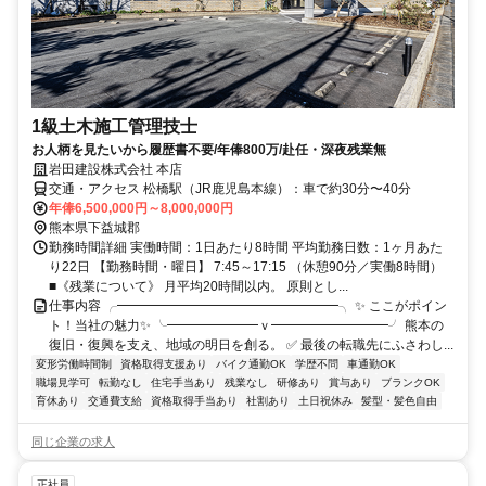
1級土木施工管理技士
お人柄を見たいから履歴書不要/年俸800万/赴任・深夜残業無
岩田建設株式会社 本店
交通・アクセス 松橋駅（JR鹿児島本線）：車で約30分〜40分
年俸6,500,000円～8,000,000円
熊本県下益城郡
勤務時間詳細 実働時間：1日あたり8時間 平均勤務日数：1ヶ月あた
り22日 【勤務時間・曜日】 7:45～17:15 （休憩90分／実働8時間）
■《残業について》 月平均20時間以内。 原則とし...
仕事内容 ╭━━━━━━━━━━━━━━━━━╮ ✨ ここがポイン
ト！当社の魅力✨ ╰━━━━━━━ｖ━━━━━━━━━╯ 熊本の
復旧・復興を支え、地域の明日を創る。 ✅ 最後の転職先にふさわし...
変形労働時間制
資格取得支援あり
バイク通勤OK
学歴不問
車通勤OK
職場見学可
転勤なし
住宅手当あり
残業なし
研修あり
賞与あり
ブランクOK
育休あり
交通費支給
資格取得手当あり
社割あり
土日祝休み
髪型・髪色自由
同じ企業の求人
正社員