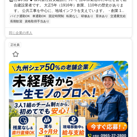
合建設業者です。 大正5年（1916年）創業、110年の歴史がありま
す。 公共工事を中心に、地域インフラを支えています。 ・創業 1...
バイク通勤OK
車通勤OK
固定時間制
転勤なし
研修あり
育休あり
交通費支給
長期歓迎
資格取得手当あり
同じ企業の求人
正社員