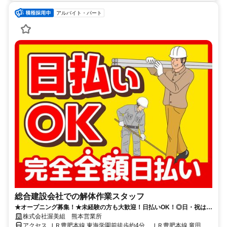
アルバイト・パート
総合建設会社での解体作業スタッフ
★オープニング募集！★未経験の方も大歓迎！日払いOK！◎日・祝は日
給1.35倍
株式会社渥美組 熊本営業所
アクセス ＪＲ豊肥本線 東海学園前徒歩約4分、ＪＲ豊肥本線 竜田口