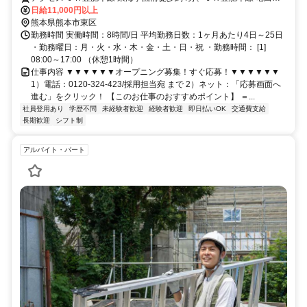
徒歩約20分、ＪＲ豊肥本線 水前寺南口徒歩約25分
日給11,000円以上
熊本県熊本市東区
勤務時間 実働時間：8時間/日 平均勤務日数：1ヶ月あたり4日～25日
・勤務曜日：月・火・水・木・金・土・日・祝 ・勤務時間： [1]
08:00～17:00 （休憩1時間）
仕事内容 ▼▼▼▼▼▼オープニング募集！すぐ応募！▼▼▼▼▼▼
1）電話：0120-324-423/採用担当宛 まで 2）ネット：「応募画面へ
進む」をクリック！ 【このお仕事のおすすめポイント】 ＝...
社員登用あり
学歴不問
未経験者歓迎
経験者歓迎
即日払いOK
交通費支給
長期歓迎
シフト制
アルバイト・パート