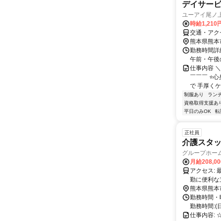
デイサービ
ユーアイ尾ノ
時給1,210
交通・アク
熊本県熊本
勤務時間詳細
午前・午後
仕事内容 
￣￣￣ ⭐
で 手厚くケ
制服あり
ラン
資格取得支援あ
平日のみOK
転
正社員
介護スタ
グループホー
月給208,0
アクセス: 最寄りの熊本駅から徒歩約10分の距離です。 古町バス停から徒歩5分 通
勤に便利な
熊本県熊本
勤務時間・
勤務時間:(日
仕事内容: