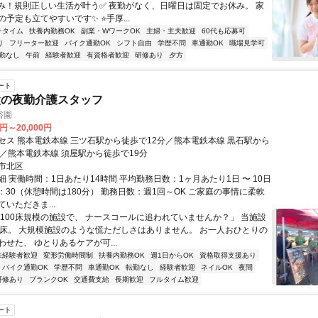
休み！規則正しい生活が叶う✅ 夜勤がなく、日曜日は固定でお休み。 家
予定も立てやすいです✨ ⭐手厚...
チタイム
扶養内勤務OK
副業・WワークOK
主婦・主夫歓迎
60代も応募可
り
フリーター歓迎
バイク通勤OK
シフト自由
学歴不問
車通勤OK
職場見学可
勤なし
午前
経験者歓迎
有資格者歓迎
研修あり
夕方
ート
設の夜勤介護スタッフ
裕園
0円～20,000円
セス 熊本電鉄本線 三ツ石駅から徒歩で12分／熊本電鉄本線 黒石駅から
分／熊本電鉄本線 須屋駅から徒歩で19分
市北区
 実働時間：1日あたり14時間 平均勤務日数：1ヶ月あたり1日 〜 10日
9：30（休憩時間は180分） 勤務日数：週1回～OK ご家庭の事情に柔軟
いただきま...
「100床規模の施設で、 ナースコールに追われていませんか？」 当施設
4床。 大規模施設のような慌ただしさはありません。 お一人おひとりの
せた、 ゆとりあるケアが可...
未経験者歓迎
変形労働時間制
扶養内勤務OK
週1日からOK
資格取得支援あり
バイク通勤OK
学歴不問
車通勤OK
転勤なし
経験者歓迎
ネイルOK
夜間
研修あり
ブランクOK
交通費支給
長期歓迎
フルタイム歓迎
ート