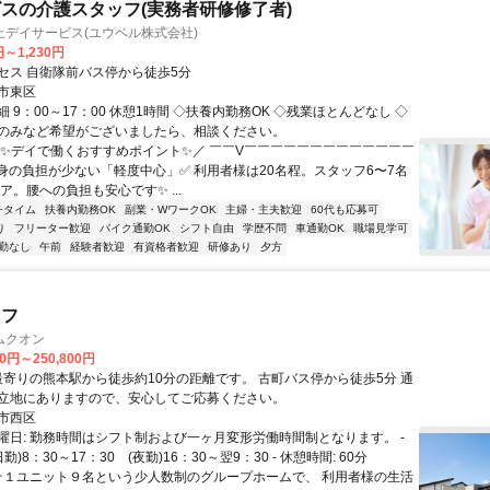
スの介護スタッフ(実務者研修修了者)
上デイサービス(ユウベル株式会社)
円～1,230円
セス 自衛隊前バス停から徒歩5分
市東区
 9：00～17：00 休憩1時間 ◇扶養内勤務OK ◇残業ほとんどなし ◇
のみなど希望がございましたら、相談ください。
＼✨デイで働くおすすめポイント✨／ ￣￣V￣￣￣￣￣￣￣￣￣￣￣￣￣
心身の負担が少ない「軽度中心」✅ 利用者様は20名程。スタッフ6〜7名
ア。腰への負担も安心です✨ ...
チタイム
扶養内勤務OK
副業・WワークOK
主婦・主夫歓迎
60代も応募可
り
フリーター歓迎
バイク通勤OK
シフト自由
学歴不問
車通勤OK
職場見学可
勤なし
午前
経験者歓迎
有資格者歓迎
研修あり
夕方
ッフ
ムクオン
00円～250,800円
立地にありますので、安心してご応募ください。
市西区
曜日: 勤務時間はシフト制および一ヶ月変形労働時間制となります。 -
勤)8：30～17：30 (夜勤)16：30～翌9：30 - 休憩時間: 60分
 ☆１ユニット９名という少人数制のグループホームで、 利用者様の生活