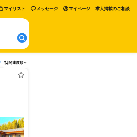
マイリスト
メッセージ
マイページ
求人掲載のご相談
存
関連度順