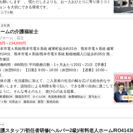
お願いします 。 慌ただしさよりも、お一人おひとりに寄り添うコミ
ョン を大切にできる環境です。 ...
シフト制
正社員
ホームの介護福祉士
ープホーム 花立
00円～234,000円
熊本市電Ａ系統/熊本市電Ｂ系統 健軍町徒歩約31分、熊本市電Ａ系統 健軍
約34分、熊本市電Ａ系統/熊本市電Ｂ系統 動植物園入口徒歩約36分 熊本
小学校より徒歩8分 *駐車場無料
市東区
働時間：8時間/日 平均勤務日数：1ヶ月あたり20日～21日 【早番】
:15（休憩60分） 【日勤】9:00～18:00（休憩60分） 【遅番】10:00～
..
身体介護・生活援助に加えて、ご入居者の生活の幅を広げる総合的なサ
願いします。認知症による制限を取り払い、できる限り自由に過ごして
ように。そんな考えのもと、遊び心のある提案...
車通勤OK
職場見学可
ネイルOK
有資格者歓迎
食費補助あり
賞与あり
フト制
社割あり
服装自由
髪型・髪色自由
ート
護スタッフ/初任者研修(ヘルパー2級)/有料老人ホーム/RO4143