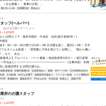
 ＜主な業務＞ ・食事の介助、...
週1日からOK
交通費支給
昇給あり
ート
タッフ(ヘルパー)
会社 あげは介護ステーション
円～1,870円
セス 訪問エリア：熊本市西区・中央区・北区(直行直帰OK！)
市西区
 8：00～18：00の間で1日3h～OK ⏰日曜を除く、週3日～OK！ ⏰平
 ⏰フルタイムも歓迎！ 「保育園に子供を預けている間に」 「朝から働い
」など、 あな...
【新着求人】アルバイト・パート募集 ✨有給取得率100％！ ✨直行直帰
カー手当あり♪ ━━━━━━━━━━━━━━━━━ 《仕事内容》 利用
に直接訪問する 訪問介護のお...
未経験者歓迎
扶養内勤務OK
社員登用あり
副業・WワークOK
1日4時間以内OK
主婦・主夫歓迎
60代も応募可
資格取得支援あり
フリーター歓迎
バイク通勤OK
歴不問
車通勤OK
職場見学可
平日のみOK
学生歓迎
転勤なし
経験不問
ート
事業所の介護スタッフ
プロ
円～1,470円