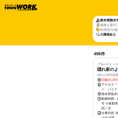
熊本県
熊本
職種を選択
特徴/給与/
介護福祉士
496件
アルバイト・パ
隠れ家の
AELCARE有
日給24,20
アクセス: * JR鹿児島線「富合駅」または「宇土駅」から車で13分～14分 * マイカ
ー・バイク
熊本県熊本
勤務時間・曜
可 ※夜勤専
回／月
仕事内容:
は全10室