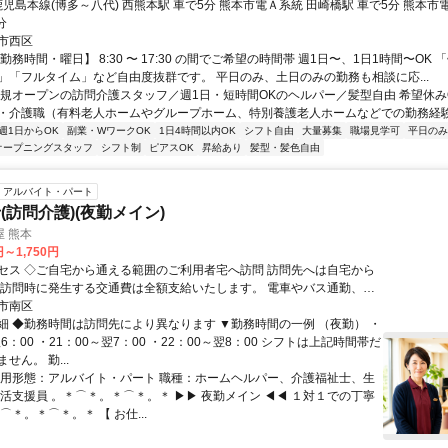
鹿児島本線(博多～八代) 西熊本駅 車で5分 熊本市電Ａ系統 田崎橋駅 車で5分 熊本市
分
市西区
勤務時間・曜日】 8:30 〜 17:30 の間でご希望の時間帯 週1日〜、1日1時間〜OK
」「フルタイム」など自由度抜群です。 平日のみ、土日のみの勤務も相談に応...
新規オープンの訪問介護スタッフ／週1日・短時間OKのヘルパー／髪型自由 希望休み
・介護職（有料老人ホームやグループホーム、特別養護老人ホームなどでの勤務経験の
週1日からOK
副業・WワークOK
1日4時間以内OK
シフト自由
大量募集
職場見学可
平日のみ
オープニングスタッフ
シフト制
ピアスOK
昇給あり
髪型・髪色自由
アルバイト・パート
(訪問介護)(夜勤メイン)
 熊本
円～1,750円
 ◇ご自宅から通える範囲のご利用者宅へ訪問 訪問先へは自宅から
 訪問時に発生する交通費は全額支給いたします。 電車やバス通勤、通
あれば徒歩や自転車もＯＫ！ ご利用者の状況により訪問先が変わるこ
市南区
す。
細 ◆勤務時間は訪問先により異なります ▼勤務時間の一例 （夜勤） ・
翌6：00 ・21：00～翌7：00 ・22：00～翌8：00 シフトは上記時間帯だ
せん。 勤...
雇用形態：アルバイト・パート 職種：ホームヘルパー、介護福祉士、生
生活支援員 。＊⌒＊。＊⌒＊。＊ ▶▶ 夜勤メイン ◀◀ １対１での丁寧
⌒＊。＊⌒＊。＊ 【 お仕...