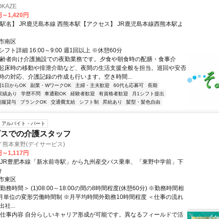
KAZE
円～1,420円
【駅名】 JR鹿児島本線 西熊本駅【アクセス】 JR鹿児島本線西熊本駅よ
市南区
フト詳細 16:00～9:00 週1回以上 ※休憩60分
高齢者向け介護施設での夜勤業務です。夕食や朝食時の配膳・食事介
起床時の移動や排泄介助など、夜間の生活支援全般を担当。巡回や安否
時の対応、介護記録の作成も行います。空き時間...
週1日からOK
副業・WワークOK
主婦・主夫歓迎
60代も応募可
長期
実績あり
学歴不問
車通勤OK
経験者歓迎
有資格者歓迎
月1シフト提出
制服貸与
ブランクOK
交通費支給
シフト制
昇給あり
髪型・髪色自由
アルバイト・パート
ビスでの介護スタッフ
熊本東野(デイサービス)
円～1,117円
・JR豊肥本線「新水前寺駅」から九州産交バス乗車、「東野中学前」下
分
市東区
勤務時間＞ (1)08:00～18:00の間の8時間程度(休憩60分) ※勤務時間相
か月単位の変形労働時間制 ※月平均時間外勤務10時間程度 ＜仕事の流れ
出社...
◆仕事内容 自分らしいキャリア形成が可能です。異なるフィールドで活