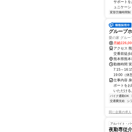
サポートを
ュニケーシ
変形労働時間制
グループ
愛の家 グル
月給226,0
アクセス 
交番前徒歩
市立桜木東
熊本県熊本
勤務時間 実
7:15～16
19:00（休憩.
仕事内容 
ポートをお
いただける
バイク通勤OK
交通費支給
シ
同じ企業の求人
アルバイト・パ
夜勤専従介