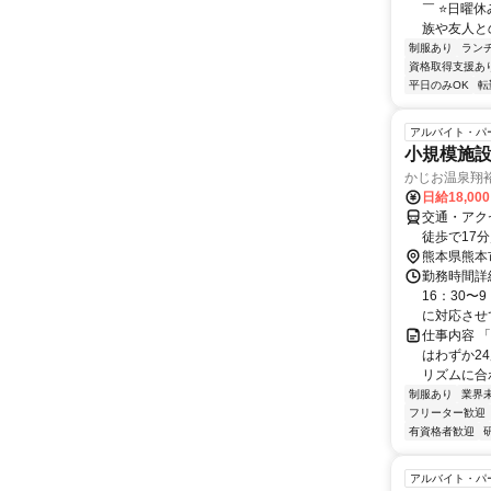
￣ ⭐日曜
族や友人との
制服あり
ラン
資格取得支援あ
平日のみOK
転
アルバイト・パ
小規模施
かじお温泉翔
日給18,00
交通・アク
徒歩で17
熊本県熊本
勤務時間詳細
16：30〜
に対応させて
仕事内容 
はわずか2
リズムに合わ
制服あり
業界
フリーター歓迎
有資格者歓迎
アルバイト・パ