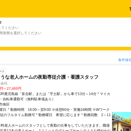
市
してください
雇用形態を選択してください
条件保
ート
ような老人ホームの夜勤専従介護・看護スタッフ
限会社
0円～27,400円
・自転車通勤可（無料駐車場あり）
市南区
日: * 勤務時間 16:00～翌9:00 ※休憩60分・実働16時間 ※Wワーク
従のフルタイム勤務可 * 勤務曜日 希望に応じます * 勤務回数 2～11
 有料老人ホームのスタッフとして夜勤の仕事をしていただきます。職場
、定員12名の老人ホーム。1ユニットのグループホームのような穏やかな