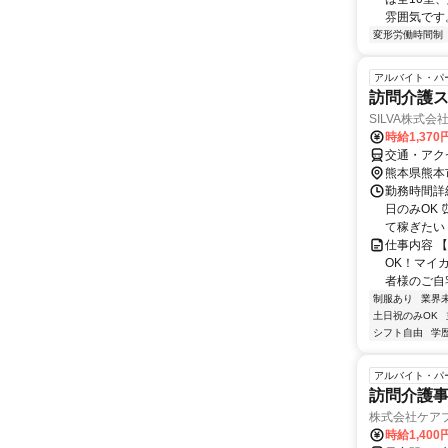
雰囲気です。
変形労働時間制
アルバイト・パ
訪問介護ス
SILVA株式
時給1,370
交通・アク
熊本県熊本
勤務時間詳細
日のみOK
て稼ぎたい！
仕事内容 
OK！マイ
者様のご自宅
制服あり
業界
土日祝のみOK
シフト自由
学
アルバイト・パ
訪問介護
株式会社ケア
時給1,400