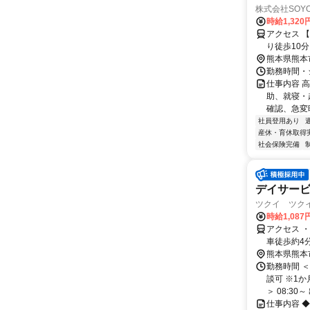
株式会社SOYO
時給1,320
アクセス 
り徒歩10分
熊本県熊本
勤務時間・シ
仕事内容 
助、就寝・
確認、急変
社員登用あり
産休・育休取得
社会保険完備
デイサー
ツクイ ツクイ
時給1,087
アクセス 
車徒歩約4
熊本県熊本
勤務時間 ＜
談可 ※1
＞ 08:30～ 
仕事内容 