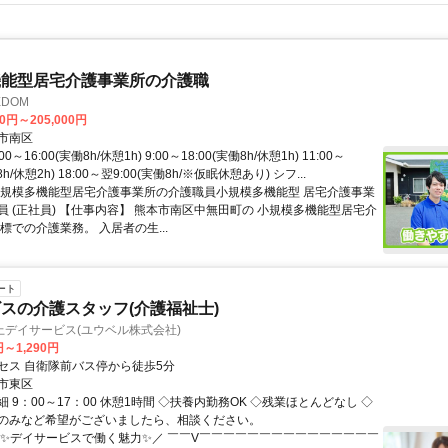
機能型居宅介護事業所の介護職
DOM
00円～205,000円
市南区
0～16:00(実働8h/休憩1h) 9:00～18:00(実働8h/休憩1h) 11:00～
8h/休憩2h) 18:00～翌9:00(実働8h/※仮眠休憩あり) シフ...
小規模多機能型居宅介護事業所の介護職員小規模多機能型 居宅介護事業
員 (正社員) 【仕事内容】 熊本市南区中無田町の 小規模多機能型居宅介
標での介護業務。 入居者の生...
ート
スの介護スタッフ(介護福祉士)
上デイサービス(ユウベル株式会社)
円～1,290円
セス 自衛隊前バス停から徒歩5分
市東区
 9：00～17：00 休憩1時間 ◇扶養内勤務OK ◇残業ほとんどなし ◇
のみなど希望がございましたら、相談ください。
＼✨デイサービスで働く魅力✨／ ￣￣V￣￣￣￣￣￣￣￣￣￣￣￣￣￣￣