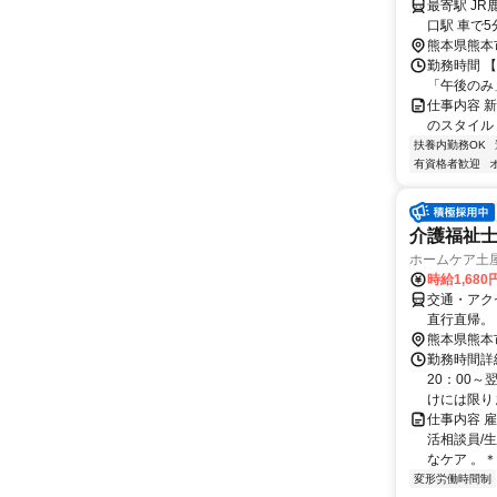
最寄駅 JR
口駅 車で5
熊本県熊本
勤務時間 【
「午後のみ
仕事内容 
のスタイル
扶養内勤務OK
有資格者歓迎
介護福祉士
ホームケア土屋
時給1,680
交通・アクセス
直行直帰。
える範囲で
熊本県熊本
とがありま
勤務時間詳
20：00～
けには限りま
仕事内容 
活相談員/
なケア 。＊
変形労働時間制