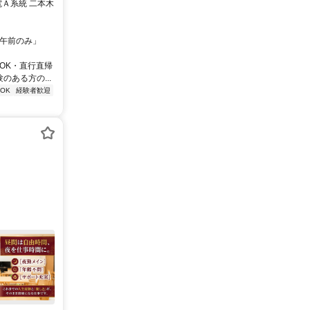
電Ａ系統 二本木
 「午前のみ」
OK・直行直帰
ある方の...
OK
経験者歓迎