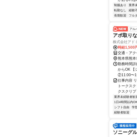
制服あり
業界
転勤なし
経験
長期歓迎
フル
アル
アポ取りなし
株式会社アド
時給1,500
交通・アク
熊本県熊本
勤務時間詳細
からOK 【
②11:00〜19:
仕事内容 
トークスク
クスクリプト
業界未経験者歓
1日4時間以内O
シフト自由
学
経験者歓迎
ソニーグ