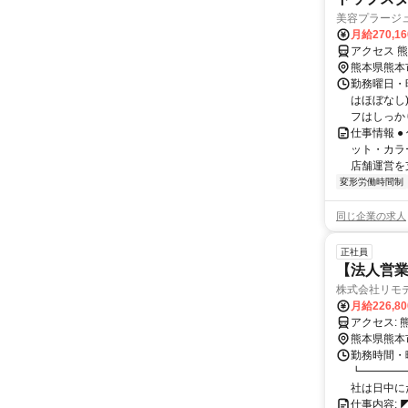
美容プラージ
月給270,1
アクセス 
熊本県熊本
勤務曜日・時
はほぼなし
フはしっかり
仕事情報 
ット・カラ
店舗運営を
変形労働時間制
同じ企業の求人
正社員
【法人営業
株式会社リモ
月給226,80
ア
熊本県熊本
勤務時間・
┗━━━━━
社は日中にた
仕事内容: