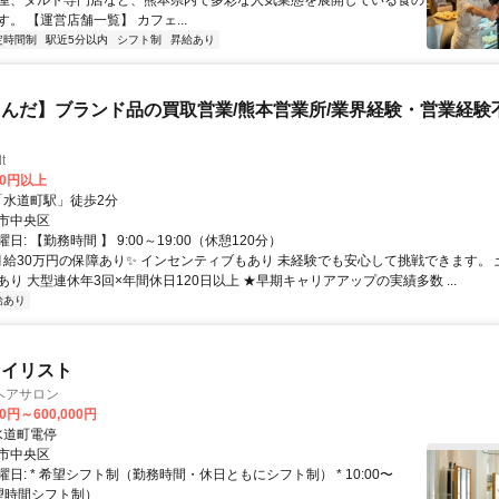
駅からは8分でスムーズにアクセス可能です！ 熊本市電A系統だと慶
屋、タルト専門店など、熊本県内で多彩な人気業態を展開している食の
）、河原町駅（3分）、呉服町駅（4分）で、 熊本市電B系統だと西
。 【運営店舗一覧】 カフェ...
1分）、洗馬橋駅（3分）と便利です！
定時間制
駅近5分以内
シフト制
昇給あり
んだ】ブランド品の買取営業/熊本営業所/業界経験・営業経験不
t
00円以上
クセス: 「水道町駅」徒歩2分
市中央区
日: 【勤務時間 】 9:00～19:00（休憩120分）
 月給30万円の保障あり✨ インセンティブもあり 未経験でも安心して挑戦できます。 
り 大型連休年3回×年間休日120日以上 ★早期キャリアアップの実績多数 ...
給あり
タイリスト
ヘアサロン
00円～600,000円
クセス: 水道町電停
市中央区
日: * 希望シフト制（勤務時間・休日ともにシフト制） * 10:00〜
希望時間シフト制）