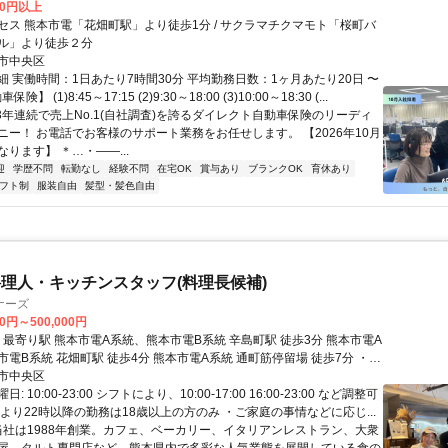
00円以上
セス 熊本市電「花畑町駅」より徒歩1分 / サクラマチクマモト「桜町バ
ル」より徒歩２分
市中央区
細 実働時間：1日あたり7時間30分 平均勤務日数：1ヶ月あたり20日 〜
険】 (1)8:45～17:15 (2)9:30～18:00 (3)10:00～18:30 (...
23年連続で売上No.1(自社調査)を誇るダイレクト自動車保険のリーディ
ニー！ お電話でお客様のサポート業務をお任せします。 【2026年10月
ります】 ＊…・――...
迎
学歴不問
転勤なし
経験不問
在宅OK
賞与あり
ブランクOK
育休あり
フト制
服装自由
髪型・髪色自由
理人・キッチンスタッフ(料理長候補)
ナーズ
00円～500,000円
畑町駅 徒歩4分 熊本市電A系統 通町筋停留場 徒歩7分 ・最
市中央区
しバイク通勤OKです！ 熊本市電A系統の熊
 10:00-23:00 シフトにより、10:00-17:00 16:00-23:00 など調整可
らは8分、水道町駅からは7分で電車通勤でき、同線では通町筋駅から5
より22時以降の勤務は18歳以上の方のみ ・ご家庭の事情などに応じ...
駅からで9分で電車通勤できます！ 熊本市電B系統の新町駅から
 当社は1988年創業。カフェ、ベーカリー、イタリアンレストラン、大衆