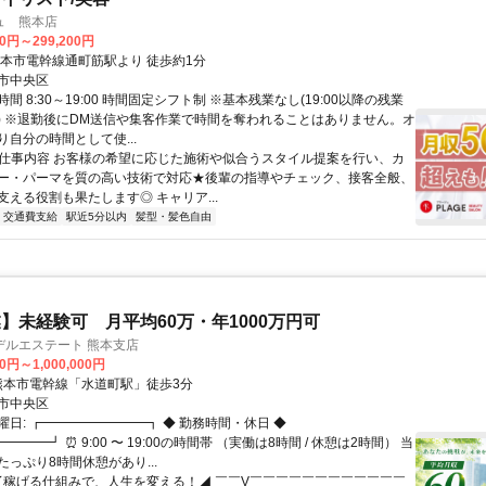
ュ 熊本店
60円～299,200円
熊本市電幹線通町筋駅より 徒歩約1分
市中央区
間 8:30～19:00 時間固定シフト制 ※基本残業なし(19:00以降の残業
) ※退勤後にDM送信や集客作業で時間を奪われることはありません。オ
自分の時間として使...
● 仕事内容 お客様の希望に応じた施術や似合うスタイル提案を行い、カ
ー・パーマを質の高い技術で対応★後輩の指導やチェック、接客全般、
支える役割も果たします◎ キャリア...
交通費支給
駅近5分以内
髪型・髪色自由
】未経験可 月平均60万・年1000万円可
デルエステート 熊本支店
0円～1,000,000円
クセス: 熊本市電幹線「水道町駅」徒歩3分
市中央区
曜日: ┏━━━━━━━━┓ ◆ 勤務時間・休日 ◆
━━━┛ ⏰ 9:00 〜 19:00の時間帯 （実働は8時間 / 休憩は2時間） 当
っぷり8時間休憩があり...
 ◤稼げる仕組みで、人生を変える！◢ ￣￣V￣￣￣￣￣￣￣￣￣￣￣￣