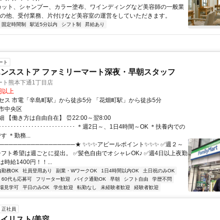
 カット、シャンプー、カラー塗布、ワインディングなど美容師の一般業
その他、受付業務、片付けなど美容室の運営をしていただきます。
固定時間制
駅近5分以内
シフト制
昇給あり
ート
ンスストア ファミリーマート深夜・早朝スタッフ
ート熊本下通1丁目店
0円以上
セス 市電「辛島町駅」から徒歩5分 「花畑町駅」から徒歩5分
市中央区
 【働き方は自由自在】 ⏰22:00～翌8:00
････････････････････････････ ＊週2日～、1日4時間～OK ＊扶養内での
 ＊勤務...
─────────────────★ ✨✨✨アピールポイント✨✨✨ ✅週２～
シフト希望は週ごとに提出。 ✅髪色自由でオシャレOK♪ ✅週4日以上夜勤
時給1400円！！...
内勤務OK
社員登用あり
副業・WワークOK
1日4時間以内OK
土日祝のみOK
60代も応募可
フリーター歓迎
バイク通勤OK
早朝
シフト自由
学歴不問
場見学可
平日のみOK
学生歓迎
転勤なし
未経験者歓迎
経験者歓迎
正社員
イリスト/美容