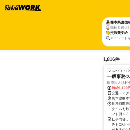
熊本県
慶徳
職種を選択
交通費支給
キーワード
1,816件
アルバイト・パ
一般事務
医療法人杉村
時給1,100
交通・アク
熊本県熊本
勤務時間詳細
タイムも歓
フト例＞ 8：
仕事内容 
みもOK✨ 
があるのは職