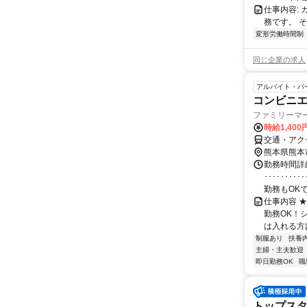
仕事内容:
務です。 
変形労働時間制
同じ企業の求人
アルバイト・パ
コンビニエ
ファミリーマ
時給1,40
交通・アク
熊本県熊本
勤務時間詳細
････････
勤務もOKです
仕事内容 ★
勤務OK！
は入れる方は
制服あり
扶養
主婦・主夫歓迎
即日勤務OK
職
トップスタ