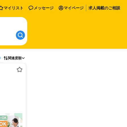
マイリスト
メッセージ
マイページ
求人掲載のご相談
存
関連度順