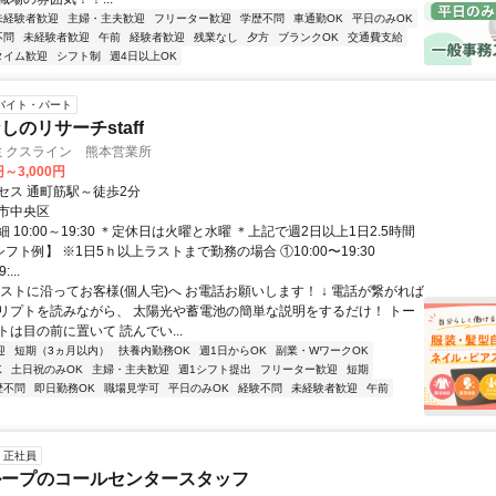
未経験者歓迎
主婦・主夫歓迎
フリーター歓迎
学歴不問
車通勤OK
平日のみOK
不問
未経験者歓迎
午前
経験者歓迎
残業なし
夕方
ブランクOK
交通費支給
タイム歓迎
シフト制
週4日以上OK
バイト・パート
のリサーチstaff
ミクスライン 熊本営業所
円～3,000円
セス 通町筋駅～徒歩2分
市中央区
 10:00～19:30 ＊定休日は火曜と水曜 ＊上記で週2日以上1日2.5時間
シフト例】 ※1日5ｈ以上ラストまで勤務の場合 ①10:00〜19:30
...
リストに沿ってお客様(個人宅)へ お電話お願いします！ ↓ 電話が繋がれば
リプトを読みながら、 太陽光や蓄電池の簡単な説明をするだけ！ トー
は目の前に置いて 読んでい...
迎
短期（3ヵ月以内）
扶養内勤務OK
週1日からOK
副業・WワークOK
K
土日祝のみOK
主婦・主夫歓迎
週1シフト提出
フリーター歓迎
短期
歴不問
即日勤務OK
職場見学可
平日のみOK
経験不問
未経験者歓迎
午前
正社員
ループのコールセンタースタッフ