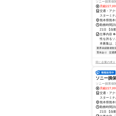
ソニー損害保険
月給227,0
交通・アク
スターミナ
熊本県熊本
勤務時間詳
21日 【自動車保
仕事内容 ✥
性を誇るソ
本募集は、
業界未経験者歓
育休あり
交通
同じ企業の求人
ソニー損
ソニー損害保険
月給227,0
交通・アク
スターミナ
熊本県熊本
勤務時間詳
21日 【自動車保