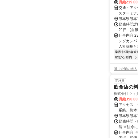
月給219,0
交通・アク
スターミナ
熊本県熊本
勤務時間詳
21日 【自動車保
仕事内容 
ングカンパ
入社採用とな
業界未経験者歓
駅近5分以内
シ
同じ企業の求人
正社員
飲食店の料
株式会社ウィ
月給350,0
アクセス: ・最寄り駅 熊本市電A系統、熊本市電B系統 辛島町駅 徒歩3分 熊本市電A
系統、熊本市電B系統 花
寄りバス停 辛島町（バス停）から徒歩3分 桜町バスターミナルから徒歩4分 下通筋
熊本県熊本
（バス停）から徒歩5分 車通勤OKです
勤務時間・曜日:
本駅前駅か
能 ※法令に
分、九品寺交差点
仕事内容: