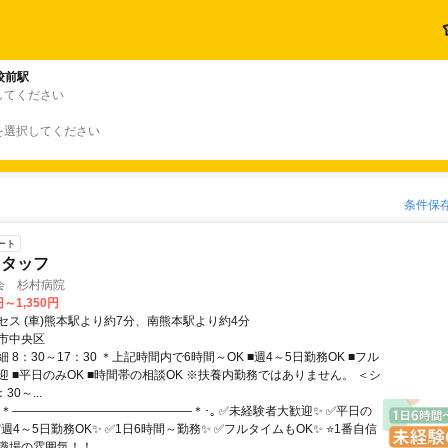
校前駅
してください
を選択してください
条件保
ート
スタッフ
会 杉村病院
円～1,350円
セス (車)熊本駅より約7分、南熊本駅より約4分
市中央区
 8：30～17：30 ＊上記時間内で6時間～OK ■週4～5日勤務OK ■フル
迎 ■平日のみOK ■時間帯の相談OK ※扶養内勤務ではありません。 ＜シ
30～...
｡･＊―――――――――――――――＊･｡ ✅未経験者大歓迎✨ ✅平日の
✅週4～5日勤務OK✨ ✅1日6時間～勤務✨ ✅フルタイムもOK✨ ⭐1番自信
場の雰囲気！！...