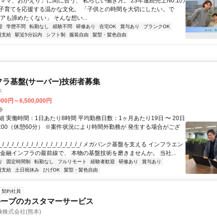
「ママ、おかえり」に間に合う、 私らしい働き方。 23年連続売上No.1の
子育てを応援する温かな文化。 「子供との時間を大切にしたい。で
アも諦めたくない」 そんな想い...
迎
学歴不問
転勤なし
経験不問
研修あり
在宅OK
賞与あり
ブランクOK
費支給
駅近5分以内
シフト制
服装自由
髪型・髪色自由
フラ基盤(サーバー)技術者募集
子
000円～6,500,000円
ト
 実働時間：1日あたり8時間 平均勤務日数：1ヶ月あたり19日 〜 20日
18:00（休憩60分） ※案件状況により時間外勤務が 発生する場合がござ
/_/_/_/_/_/_/_/_/_/_/_/_/_/_/_/_/ メガバンク基盤を支える インフラエン
 金融インフラの最前線で、 本物の基盤技術を磨きませんか。 当社...
り
固定時間制
転勤なし
フルリモート
経験者歓迎
研修あり
賞与あり
費支給
土日祝休み
ひげOK
髪型・髪色自由
契約社員
ループのカスタマーサービス
株式会社(熊本)