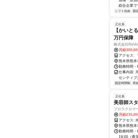
は5分、段山町
酒場・居酒
徳校前駅（1分
総合企業です
辛島町駅（
シフト自由
固
正社員
【かいとる
万円保障
株式会社ReVol
月給300,0
ア
熊本県熊本
勤務時間・曜
仕事内容:
センティブあ
固定時間制
昇
正社員
美容師ス
フロラクロマ
月給235,0
ア
熊本県熊本
勤務時間・曜
19:00（