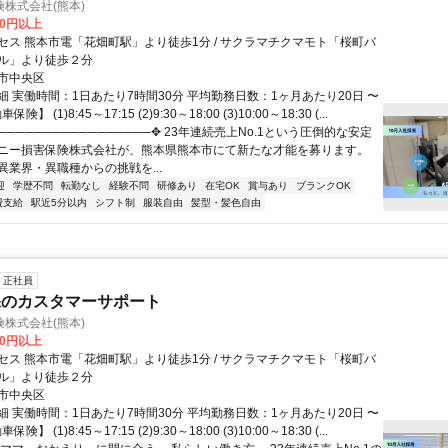
株式会社(熊本)
00円以上
セス 熊本市電「花畑町駅」より徒歩1分 / サクラマチクマモト「桜町バ
ル」より徒歩２分
市中央区
細 実働時間：1日あたり7時間30分 平均勤務日数：1ヶ月あたり20日 〜
険】 (1)8:45～17:15 (2)9:30～18:00 (3)10:00～18:30 (...
─────────────────✥ 23年連続売上No.1という圧倒的な安定
ニー損害保険株式会社が、熊本県熊本市にて新たな才能を募ります。
異業界・異職種からの挑戦を...
迎
学歴不問
転勤なし
経験不問
研修あり
在宅OK
賞与あり
ブランクOK
費支給
駅近5分以内
シフト制
服装自由
髪型・髪色自由
正社員
保のカスタマーサポート
株式会社(熊本)
00円以上
セス 熊本市電「花畑町駅」より徒歩1分 / サクラマチクマモト「桜町バ
ル」より徒歩２分
市中央区
細 実働時間：1日あたり7時間30分 平均勤務日数：1ヶ月あたり20日 〜
険】 (1)8:45～17:15 (2)9:30～18:00 (3)10:00～18:30 (...