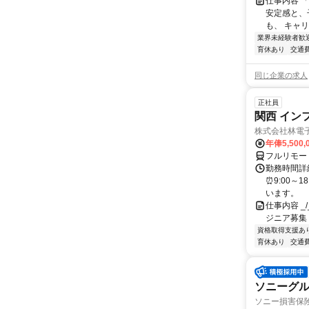
仕事内容 
安定感と、
も、 キャリ
業界未経験者歓
育休あり
交通
同じ企業の求人
正社員
関西 イン
株式会社林電
年俸5,500,
フルリモー
勤務時間詳細
⏰9:00～
います。
仕事内容 _/_
ジニア募集
資格取得支援あ
育休あり
交通
ソニーグ
ソニー損害保険