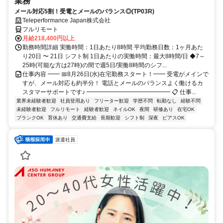
業務
メール対応5割！受電とメールのバランス◎(TP03R)
Teleperformance Japan株式会社
フルリモート
月給218,400円以上
勤務時間詳細 実働時間：1日あたり8時間 平均勤務日数：1ヶ月あた
り20日 〜 21日 シフト制 1日あたりの実働時間：最大8時間/日 ◆7～
25時(可能な方は27時)の間で週5日/実働8時間のシフ...
仕事内容 ━━ 📅8月26日(水)在宅勤務スタート！━━ 受電がメインで
すが、メール対応も約半分！ 電話とメールのバランスよく働けるカ
スタマーサポートです♪ ━━━━━━━━━━━━━━ 📋 仕事...
業界未経験者歓迎
社員登用あり
フリーター歓迎
学歴不問
転勤なし
経験不問
未経験者歓迎
フルリモート
経験者歓迎
ネイルOK
夜間
研修あり
在宅OK
ブランクOK
育休あり
交通費支給
長期歓迎
シフト制
深夜
ピアスOK
派遣社員