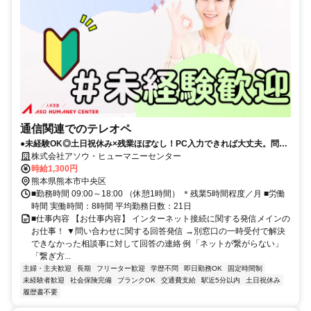
通信関連でのテレオペ
●未経験OK◎土日祝休み×残業ほぼなし！PC入力できれば大丈夫。問い
合わせに関する回答連絡がメイン！●電停やバス停すぐの好立地！お仕
株式会社アソウ・ヒューマニーセンター
事終わりの予定やお買い物にもベンリ♪●少人数チームだからこその「手
時給1,300円
厚いフォロー」が魅力。安心してお仕事を進められます♪
熊本県熊本市中央区
■勤務時間 09:00～18:00 （休憩1時間） ＊残業5時間程度／月 ■労働
時間 実働時間：8時間 平均勤務日数：21日
■仕事内容 【お仕事内容】 インターネット接続に関する発信メインの
お仕事！ ▼問い合わせに関する回答発信 →別窓口の一時受付で解決
できなかった相談事に対して回答の連絡 例「ネットが繋がらない」
「繋ぎ方...
主婦・主夫歓迎
長期
フリーター歓迎
学歴不問
即日勤務OK
固定時間制
未経験者歓迎
社会保険完備
ブランクOK
交通費支給
駅近5分以内
土日祝休み
履歴書不要