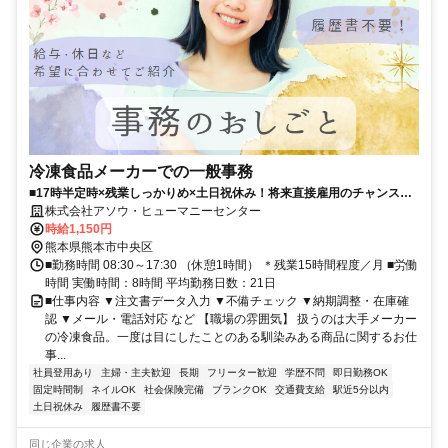
冷凍食品メーカーでの一般事務
■17時半定時×残業しっかりめ×土日祝休み！将来直接雇用のチャンスあ
り◎大手冷凍食品メーカーで事務サポート■辛島町電停より徒歩5分。う
株式会社アソウ・ヒューマニーセンター
れしいネイルOKでオシャレも楽しめる♪■身近な食品に関する業務なの
時給1,150円
で馴染みやすく、興味を持って取り組めます！少人数チーム×複数名募
熊本県熊本市中央区
集でサポート体制もバツグン◎
■勤務時間 08:30～17:30 （休憩1時間） ＊残業15時間程度／月 ■労働
時間 実働時間：8時間 平均勤務日数：21日
■仕事内容 ▼注文書データ入力 ▼不備チェック ▼納期調整・在庫確
認 ▼メール・電話対応 など 【職場の雰囲気】 扱うのは大手メーカー
の冷凍食品。一度は目にしたことのある馴染みある商品に関するお仕
事...
社員登用あり
主婦・主夫歓迎
長期
フリーター歓迎
学歴不問
即日勤務OK
固定時間制
ネイルOK
社会保険完備
ブランクOK
交通費支給
駅近5分以内
土日祝休み
履歴書不要
同じ企業の求人