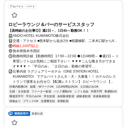
アルバイト・パート
ロビーラウンジ &バーのサービススタッフ
【高時給のお仕事◎】週2日～、1日4h～勤務OK！！
ANDO HOTEL KUMAMOTO株式会社
交通・アクセス ■熊本駅から徒歩2分 ■祇園橋駅、二本木口駅から6分
■田崎橋駅から徒歩9分 ★交通費・ガソリン代支給
時給1,100円以上
熊本県熊本市西区
勤務時間詳細 【勤務時間】 17:00～22:00 ◆1日4時間～ ◆週2日～ ☆
希望シフトはお気軽にご相談下さい！ ▼▼▼こんな働き方ができま
す▼▼▼ ＊「平日のみ」「土日のみ」勤務の希望可 ...
仕事内容 ラグジュアリーホテル《ONE STATION HOTEL
KUMAMOTO》 でアルバイトさん大・大・大募集！！ ホテルのレス
トランで接客をお任せ◎ 【配属レストラン】 ロビーラウンジ 【...
扶養内勤務OK
副業・WワークOK
1日4時間以内OK
土日祝のみOK
主婦・主夫歓迎
フリーター歓迎
バイク通勤OK
シフト自由
学歴不問
車通勤OK
職場見学可
平日のみOK
学生歓迎
未経験者歓迎
経験者歓迎
有資格者歓迎
研修あり
ブランクOK
交通費支給
長期歓迎
派遣社員