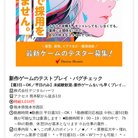
新作ゲームのテストプレイ・バグチェック
【週3日～OK／平日のみ】未経験歓迎♪新作ゲームをいち早くプレイ！
駅チカオフィス＆交通費支給有！
株式会社デジタルハーツ
アクセス 熊本駅から徒歩1分
時給1,034円
熊本県熊本市西区
勤務時間 ■勤務日 平日週3日～OK！ └勤務曜日応相談 ※特に週5日勤
務が可能な方は優遇します！ ■勤務時間 9：00～19：00の中で、7h
～8hの勤務、休憩1hが基本となります ※お仕事の案件...
仕事内容 ＼★＼この求人のポイント！／★／ ＊＜業務拡大中＞憧れ
のゲーム業界で活躍！ ＊＜平日週3日～OK＞Wワークも可能！ ＊＜