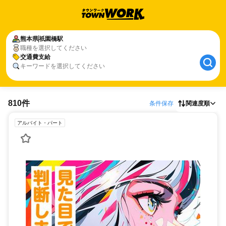
熊本県
祇園橋駅
職種を選択してください
交通費支給
キーワードを選択してください
810件
条件保存
関連度順
アルバイト・パート