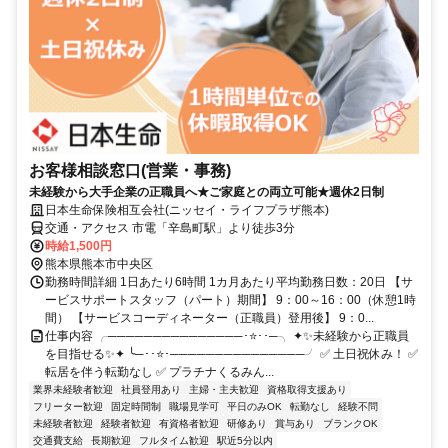
お客様相談窓口(営業・事務)
未経験から大手企業の正職員へ★ご家庭との両立可能★週休2日制
日本生命保険相互会社(ニッセイ・ライフプラザ熊本)
交通・アクセス 市電「辛島町駅」より徒歩3分
時給1,500円
熊本県熊本市中央区
勤務時間詳細 1日あたり6時間 1カ月あたり平均勤務日数：20日 【サ
ービスサポートスタッフ（パート）期間】 9：00～16：00（休憩1時
間） 【サービスコーディネーター（正職員）登用後】 9：0...
仕事内容 ╭───────────────･⭐･･─╮ ✦✨未経験から正職員
を目指せる✨✦ ╰─･･⭐･───────────────╯ ✅ 土日祝休み！ ✅
転居を伴う転勤なし ✅ プラチナくるみん...
業界未経験者歓迎
社員登用あり
主婦・主夫歓迎
資格取得支援あり
フリーター歓迎
固定時間制
職場見学可
平日のみOK
転勤なし
経験不問
未経験者歓迎
経験者歓迎
有資格者歓迎
研修あり
賞与あり
ブランクOK
交通費支給
長期歓迎
フルタイム歓迎
駅近5分以内