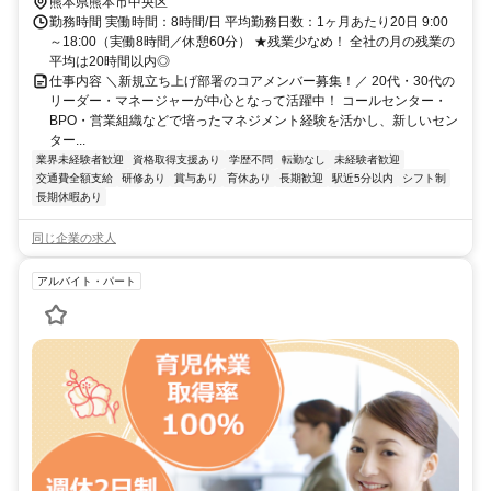
熊本県熊本市中央区
勤務時間 実働時間：8時間/日 平均勤務日数：1ヶ月あたり20日 9:00
～18:00（実働8時間／休憩60分） ★残業少なめ！ 全社の月の残業の
平均は20時間以内◎
仕事内容 ＼新規立ち上げ部署のコアメンバー募集！／ 20代・30代の
リーダー・マネージャーが中心となって活躍中！ コールセンター・
BPO・営業組織などで培ったマネジメント経験を活かし、新しいセン
ター...
業界未経験者歓迎
資格取得支援あり
学歴不問
転勤なし
未経験者歓迎
交通費全額支給
研修あり
賞与あり
育休あり
長期歓迎
駅近5分以内
シフト制
長期休暇あり
同じ企業の求人
アルバイト・パート