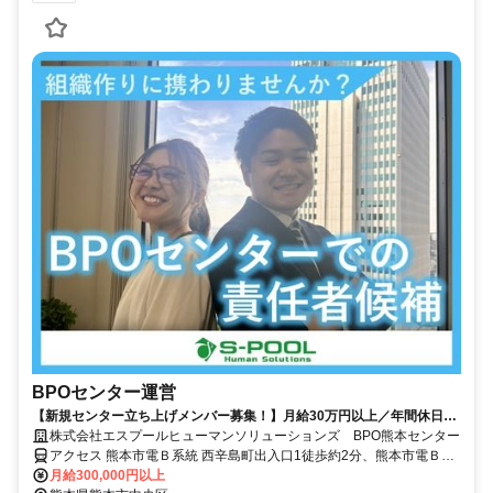
BPOセンター運営
【新規センター立ち上げメンバー募集！】月給30万円以上／年間休日
125日以上／完全週休2日制
株式会社エスプールヒューマンソリューションズ BPO熊本センター
アクセス 熊本市電Ｂ系統 西辛島町出入口1徒歩約2分、熊本市電Ｂ系
統 辛島町徒歩約4分、熊本市電Ａ系統 辛島町徒歩約4分
月給300,000円以上