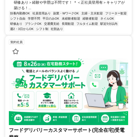
研修あり＞経験や学歴は不問です！ ＊＜正社員登用有＞キャリアが
築ける！...
扶養内勤務OK
社員登用あり
副業・WワークOK
主婦・主夫歓迎
フリーター歓迎
シフト自由
学歴不問
平日のみOK
未経験者歓迎
経験者歓迎
ネイルOK
研修あり
ブランクOK
交通費支給
長期歓迎
フルタイム歓迎
駅近5分以内
週2・3日からOK
シフト制
社割あり
契約社員
フードデリバリーカスタマーサポート(完全在宅)受電