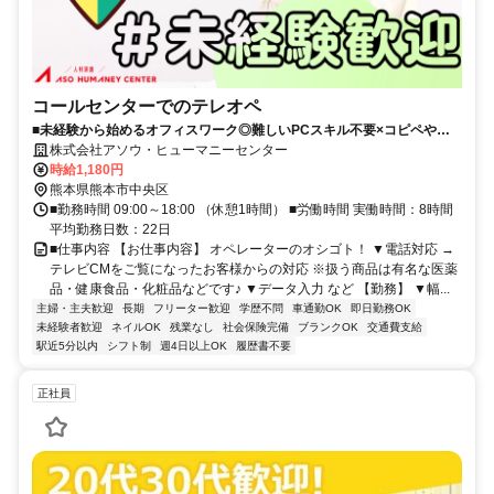
コールセンターでのテレオペ
■未経験から始めるオフィスワーク◎難しいPCスキル不要×コピペや入
力ができれば大丈夫！同期と一緒にスタートで安心■シフト相談OK×残
株式会社アソウ・ヒューマニーセンター
業なし！週4日や16時退社・扶養枠内など相談OK♪土日祝休みも相談可
時給1,180円
能でライフスタイルに合わせて働けます♪■服装自由で自分らしく＆ウレ
熊本県熊本市中央区
シイ社販割引あり！各電停スグ＆車通勤も相談OK♪
■勤務時間 09:00～18:00 （休憩1時間） ■労働時間 実働時間：8時間
平均勤務日数：22日
■仕事内容 【お仕事内容】 オペレーターのオシゴト！ ▼電話対応 →
テレビCMをご覧になったお客様からの対応 ※扱う商品は有名な医薬
品・健康食品・化粧品などです♪ ▼データ入力 など 【勤務】 ▼幅...
主婦・主夫歓迎
長期
フリーター歓迎
学歴不問
車通勤OK
即日勤務OK
未経験者歓迎
ネイルOK
残業なし
社会保険完備
ブランクOK
交通費支給
駅近5分以内
シフト制
週4日以上OK
履歴書不要
正社員