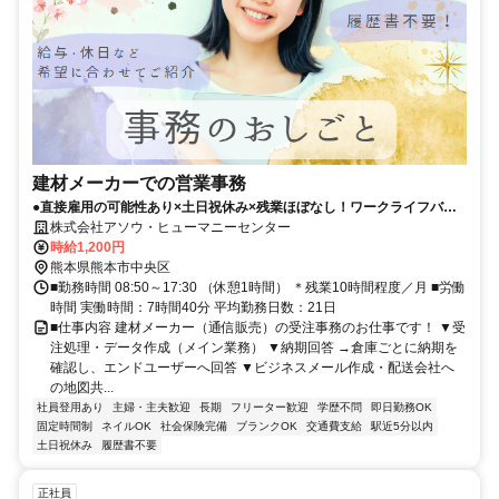
建材メーカーでの営業事務
●直接雇用の可能性あり×土日祝休み×残業ほぼなし！ワークライフバラ
ンス重視派にピッタリ＊●辛島町駅から徒歩5分で通勤快適！●1週間の座
株式会社アソウ・ヒューマニーセンター
学研修＆OJTフォローあり！幅広い層が在籍中。オフィスカジュアル・
時給1,200円
ネイルOKな職場です。
熊本県熊本市中央区
■勤務時間 08:50～17:30 （休憩1時間） ＊残業10時間程度／月 ■労働
時間 実働時間：7時間40分 平均勤務日数：21日
■仕事内容 建材メーカー（通信販売）の受注事務のお仕事です！ ▼受
注処理・データ作成（メイン業務） ▼納期回答 →倉庫ごとに納期を
確認し、エンドユーザーへ回答 ▼ビジネスメール作成・配送会社へ
の地図共...
社員登用あり
主婦・主夫歓迎
長期
フリーター歓迎
学歴不問
即日勤務OK
固定時間制
ネイルOK
社会保険完備
ブランクOK
交通費支給
駅近5分以内
土日祝休み
履歴書不要
正社員