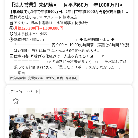
【法人営業】未経験可 月平均60万・年1000万円可
【未経験でも1年で年収600万円、2年目で年収1000万円を実現可能！】
実際の給与明細を公開中！画像2枚目をご確認ください
株式会社リモデルエステート 熊本支店
アクセス: 熊本市電幹線「水道町駅」徒歩3分
月給226,800円～1,000,000円
熊本県熊本市中央区
勤務時間・曜日: ┏━━━━━━━━┓ ◆ 勤務時間・休日 ◆
┗━━━━━━━━┛ ⏰ 9:00 〜 19:00の時間帯 （実働は8時間 / 休憩
は2時間） 当社は日中にたっぷり8時間休憩があり...
仕事内容: ◤稼げる仕組みで、人生を変える！◢ ￣￣V￣￣￣￣￣￣
￣￣￣￣￣￣￣ 「いまの給料じゃ将来が見えない」 「汗水流して頑
張っても評価されない」 「思ったよりボーナスが少なかった…」
「本当...
固定時間制
交通費支給
駅近5分以内
昇給あり
アルバイト・パート