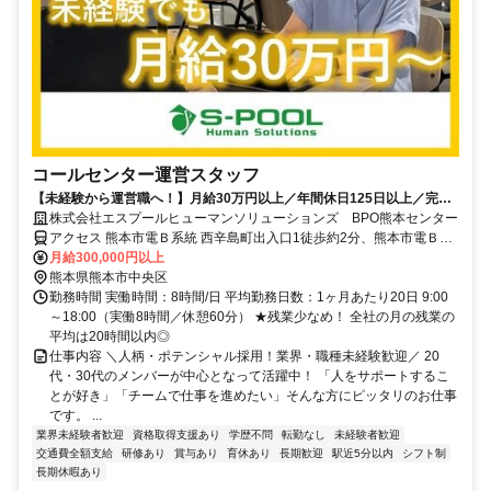
コールセンター運営スタッフ
【未経験から運営職へ！】月給30万円以上／年間休日125日以上／完全
週休2日制 → キャリアアップ・プライベート充実どっちも叶う♪
株式会社エスプールヒューマンソリューションズ BPO熊本センター
アクセス 熊本市電Ｂ系統 西辛島町出入口1徒歩約2分、熊本市電Ｂ系
統 辛島町徒歩約4分、熊本市電Ａ系統 辛島町徒歩約4分
月給300,000円以上
熊本県熊本市中央区
勤務時間 実働時間：8時間/日 平均勤務日数：1ヶ月あたり20日 9:00
～18:00（実働8時間／休憩60分） ★残業少なめ！ 全社の月の残業の
平均は20時間以内◎
仕事内容 ＼人柄・ポテンシャル採用！業界・職種未経験歓迎／ 20
代・30代のメンバーが中心となって活躍中！ 「人をサポートするこ
とが好き」「チームで仕事を進めたい」そんな方にピッタリのお仕事
です。 ...
業界未経験者歓迎
資格取得支援あり
学歴不問
転勤なし
未経験者歓迎
交通費全額支給
研修あり
賞与あり
育休あり
長期歓迎
駅近5分以内
シフト制
長期休暇あり