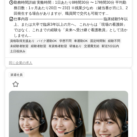
勤務時間詳細 実働時間：1日あたり8時間30分 〜 17時間30分 平均勤
務日数：1ヶ月あたり20日 〜 23日 ※残業少なめ （鍵当番が月に1、2
回発生する場合がありますが、職員間で交代も可能です...
仕事内容 ―――――――――――――――――――― 臨床経験5年以
上、または大卒で臨床3年以上の方へ。 これからは「現場の看護師」
ではなく、これまでの経験を「未来へ受け継ぐ看護教員」として活か
しません...
資格取得支援あり
バイク通勤OK
学歴不問
車通勤OK
固定時間制
経験不問
未経験者歓迎
経験者歓迎
有資格者歓迎
研修あり
交通費支給
駅近5分以内
土日祝休み
同じ企業の求人
派遣社員