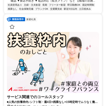
確認 ▼振込手続き ▼電話対応（取次メイン） など 【職場の雰囲...
社員登用あり
主婦・主夫歓迎
長期
フリーター歓迎
即日勤務OK
固定時間制
残業なし
社会保険完備
ブランクOK
交通費支給
駅近5分以内
土日祝休み
派遣社員
サービス関連でのコールスタッフ
■人気の扶養枠内♪シフト制・週4日×残業なし×15時定時でムリなく働