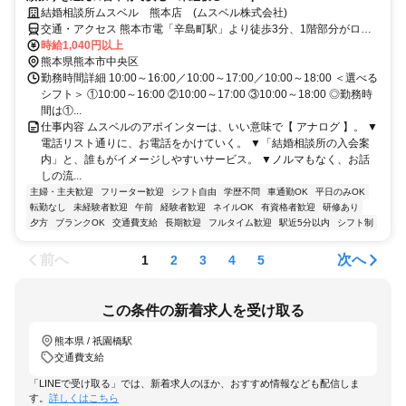
結婚相談所ムスベル 熊本店 (ムスベル株式会社)
交通・アクセス 熊本市電「辛島町駅」より徒歩3分、1階部分がロー
ソンの建物 通町筋駅／新水前寺駅／新水前寺駅前駅からもアクセス
時給1,040円以上
便利♪
熊本県熊本市中央区
勤務時間詳細 10:00～16:00／10:00～17:00／10:00～18:00 ＜選べる
シフト＞ ①10:00～16:00 ②10:00～17:00 ③10:00～18:00 ◎勤務時
間は①...
仕事内容 ムスベルのアポインターは、いい意味で【 アナログ 】。 ▼
電話リスト通りに、お電話をかけていく。 ▼「結婚相談所の入会案
内」と、誰もがイメージしやすいサービス。 ▼ノルマもなく、お話
しの流...
主婦・主夫歓迎
フリーター歓迎
シフト自由
学歴不問
車通勤OK
平日のみOK
転勤なし
未経験者歓迎
午前
経験者歓迎
ネイルOK
有資格者歓迎
研修あり
夕方
ブランクOK
交通費支給
長期歓迎
フルタイム歓迎
駅近5分以内
シフト制
前へ
次へ
1
2
3
4
5
この条件の新着求人を受け取る
熊本県 / 祇園橋駅
交通費支給
「LINEで受け取る」では、新着求人のほか、おすすめ情報なども配信しま
す。
詳しくはこちら