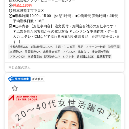
く！実働4hのバランスワーク◎自由度の高さが魅力♪日数や時間の調
株式会社アソウ・ヒューマニーセンター
整、土日祝お休みなども相談OK◎■未経験OK！PCは入力やコピペがで
時給1,180円
きれば大丈夫♪難しいスキルはいりません！■人気製品が4割引のウレシ
熊本県熊本市中央区
イ特典付き！各電停スグでアクセス抜群×車通勤も相談OKです◎
■勤務時間 10:00～15:00 （休憩1時間） ■労働時間 実働時間：4時間
平均勤務日数：16日
■仕事内容 【お仕事内容】 注文受付・お問合せ対応のお仕事です！
▼広告を見たお客様からの電話対応 ▼カンタンな事務作業・データ
入力 →テレビCMなどで流れる医薬品や健康食品、化粧品等を扱いま
す 【...
扶養内勤務OK
1日4時間以内OK
主婦・主夫歓迎
長期
フリーター歓迎
学歴不問
車通勤OK
即日勤務OK
未経験者歓迎
ネイルOK
残業なし
社会保険完備
ブランクOK
交通費支給
駅近5分以内
シフト制
週4日以上OK
履歴書不要
同じ企業の求人
派遣社員