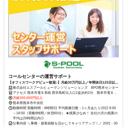
コールセンターの運営サポート
【オフィスワークデビュー歓迎♪】月給30万円以上／年間休日125日以上
／残業少なめ／手厚い研修制度あり◎
株式会社エスプールヒューマンソリューションズ BPO熊本センター
アクセス 熊本市電Ｂ系統 西辛島町出入口1徒歩約2分、熊本市電Ｂ系
統 辛島町徒歩約4分、熊本市電Ａ系統 辛島町徒歩約4分
月給300,000円以上
熊本県熊本市中央区
勤務時間 実働時間：8時間/日 平均勤務日数：1ヶ月あたり20日 9:00
～18:00（実働8時間／休憩60分） ★残業少なめ！ 全社の月の残業の
平均は20時間以内◎
仕事内容 ＼事務・接客経験を活かしてキャリアアップ！／ 20代・30