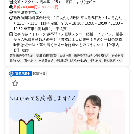
交通・アクセス 熊本駅（JR）「東口」より徒歩1分
月給243,400円～286,500円
熊本県熊本市西区
勤務時間詳細 実働時間：1日あたり8時間 平均勤務日数：1ヶ月あた
り21日 〜 22日 【勤務時間】 9:30～18:30／10:00～19:00／11:30～
19:30 ※変形労働時間制（平均実...
仕事内容 ＊ドレス知識不問！未経験スタート応援！ ＊アパレル業界
からの転職者多数活躍中！ ＊業務は土日に集中！その分平日の勤務
時間は短め◎ ＊落ち着く年末年始は連休も取りやすい！ 【仕事内
容】 結婚...
業界未経験者歓迎
変形労働時間制
経験不問
未経験者歓迎
経験者歓迎
研修あり
賞与あり
育休あり
交通費支給
長期歓迎
駅近5分以内
社割あり
長期休暇あり
派遣社員