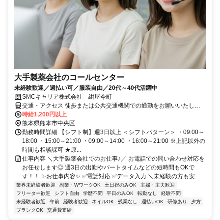
大手製薬会社のコールセンター
未経験歓迎／週払い可／服装自由／20代～40代活躍中
SMCキャリア株式会社 紺屋今町
交通・アクセス 徒歩または公共交通機関での通勤をお願いいたしま
す
時給1,200円以上
熊本県熊本市中央区
勤務時間詳細 【シフト制】週3日以上 ＜シフトパターン＞ ・09:00～
18:00 ・15:00～21:00 ・09:00～14:00 ・16:00～21:00 ※上記以外の
時間も相談課可 ★原...
仕事内容 ＼大手製薬会社でのお仕事♪／ お電話での問い合わせ対応を
お任せします◎ 週3日の出勤やパートタイムなどの短時間もOKで
す！！ ✨お仕事内容✨ ✅電話対応 ✅データ入力 ＼未経験の方も安...
業界未経験者歓迎
副業・WワークOK
土日祝のみOK
主婦・主夫歓迎
フリーター歓迎
シフト自由
学歴不問
平日のみOK
転勤なし
経験不問
未経験者歓迎
午前
経験者歓迎
ネイルOK
残業なし
週払いOK
研修あり
夕方
ブランクOK
交通費支給