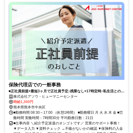
保険代理店での一般事務
■正社員前提×最短3ヶ月で正社員予定♪残業なし×17時定時♪私生活との両
立ばっちり！アソウから直接雇用の実績アリ◎サポート中心のこつこつ
株式会社アソウ・ヒューマニーセンター
事務■辛島町電停スグ×バス停近くでアクセス抜群♪■安定企業で着実にス
時給1,300円
キルUP♪新しいことにチャレンジしたい方、事務スキルを磨きたい方に
熊本県熊本市中央区
もオススメ◎
■勤務時間 08:30～17:00 （休憩1時間） ■勤務曜日 月 火 水 木 金 ■労
働時間 実働時間：7時間30分 平均勤務日数：21日
■仕事内容 ＼紹介予定派遣のオシゴトです／ 営業のサポート事務！
▼データ入力 ▼資料チェック →不備がないかの確認 ▼保険料の入金