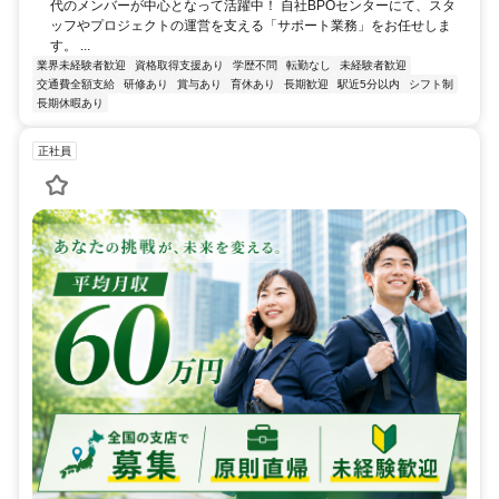
代のメンバーが中心となって活躍中！ 自社BPOセンターにて、スタ
ッフやプロジェクトの運営を支える「サポート業務」をお任せしま
す。 ...
業界未経験者歓迎
資格取得支援あり
学歴不問
転勤なし
未経験者歓迎
交通費全額支給
研修あり
賞与あり
育休あり
長期歓迎
駅近5分以内
シフト制
長期休暇あり
正社員