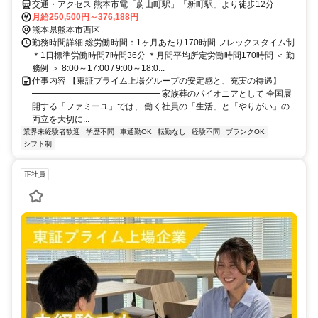
交通・アクセス 熊本市電「蔚山町駅」「新町駅」より徒歩12分
月給250,500円～376,188円
熊本県熊本市西区
勤務時間詳細 総労働時間：1ヶ月あたり170時間 フレックスタイム制
＊1日標準労働時間7時間36分 ＊月間平均所定労働時間170時間 ＜ 勤
務例 ＞ 8:00～17:00 / 9:00～18:0...
仕事内容 【東証プライム上場グループの安定感と、充実の待遇】
━━━━━━━━━━━━━━━ 家族葬のパイオニアとして 全国展
開する「ファミーユ」では、 働く社員の「生活」と「やりがい」の
両立を大切に...
業界未経験者歓迎
学歴不問
車通勤OK
転勤なし
経験不問
ブランクOK
シフト制
正社員