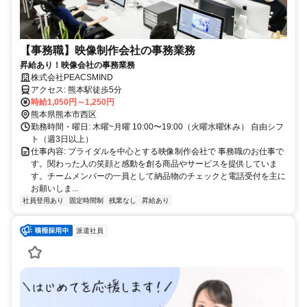
【事務職】映像制作会社の事務業務
昇給あり！映像会社の事務業務
株式会社PEACSMIND
アクセス: 熊本駅徒歩5分
時給1,050円～1,250円
熊本県熊本市西区
勤務時間・曜日: 木曜~月曜 10:00〜19:00（火曜水曜休み） 自由シフ
ト（週3日以上）
仕事内容: ブライダルを中心とする映像制作会社で 事務職のお仕事で
す。関わった人の笑顔と感動を創る商品やサービスを提供していま
す。チームメンバーの一員として納品物のチェックと電話受付を主に
お願いしま...
社員登用あり
固定時間制
残業なし
昇給あり
派遣社員