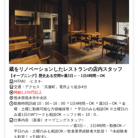
蔵をリノベーションしたレストランの店内スタッフ
【オープニング】歴史ある空間✨週3日～・1日4時間～OK
HITAKI -ヒタキ-
交通・アクセス 「呉服町」電停より徒歩4分
時給1,150円以上
熊本県熊本市中央区
勤務時間詳細 10：00～16：00 ＊1日4時間～OK ＊週3日～OK ＊金
曜・土曜に勤務可能な方積極採用！ ＊平日のみも相談OK ※土曜日の
み週1日のWワークも相談OK ＜シフト例＞ 10：0...
仕事内容 《新着》オープニングスタッフ✨
――――――――――――――― ✅週3日～、1日4時間～勤務OK ✅
平日のみ・土曜のみも相談OK ✅飲食業界経験者大歓迎！ ┗未経験者
も歓迎！ ⭐主婦(夫)...