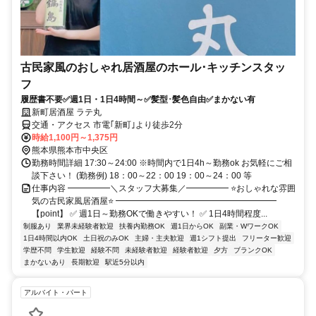
古民家風のおしゃれ居酒屋のホール･キッチンスタッ
フ
履歴書不要✅週1日・1日4時間～✅髪型･髪色自由✅まかない有
新町居酒屋 ラテ丸
交通・アクセス 市電｢新町｣より徒歩2分
時給1,100円～1,375円
熊本県熊本市中央区
勤務時間詳細 17:30～24:00 ※時間内で1日4h～勤務ok お気軽にご相
談下さい！ (勤務例) 18：00～22：00 19：00～24：00 等
仕事内容 ━━━━━＼スタッフ大募集／━━━━━ ⭐おしゃれな雰囲
気の古民家風居酒屋⭐ ━━━━━━━━━━━━━━━━━━━
【point】 ✅ 週1日～勤務OKで働きやすい！ ✅ 1日4時間程度...
制服あり
業界未経験者歓迎
扶養内勤務OK
週1日からOK
副業・WワークOK
1日4時間以内OK
土日祝のみOK
主婦・主夫歓迎
週1シフト提出
フリーター歓迎
学歴不問
学生歓迎
経験不問
未経験者歓迎
経験者歓迎
夕方
ブランクOK
まかないあり
長期歓迎
駅近5分以内
アルバイト・パート