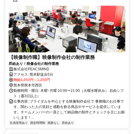
【映像制作職】映像制作会社の制作業務
昇給あり！映像会社の制作業務
株式会社PEACSMIND
アクセス: 熊本駅徒歩5分
時給1,050円～1,250円
熊本県熊本市西区
勤務時間・曜日: 木曜~月曜 10:00〜21:00（火曜水曜休み） 自由シフ
ト（週3日以上）
仕事内容: ブライダルを中心とする映像制作会社で 事務職のお仕事で
す。関わった人の笑顔と感動を創る商品やサービスを提供していま
す。チームメンバーの一員として納品物の制作とチェックを主にお願
いします！...
社員登用あり
固定時間制
残業なし
昇給あり