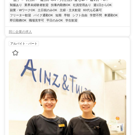
制服あり
業界未経験者歓迎
扶養内勤務OK
社員登用あり
週1日からOK
副業・WワークOK
土日祝のみOK
主婦・主夫歓迎
60代も応募可
フリーター歓迎
バイク通勤OK
短期
早朝
シフト自由
学歴不問
車通勤OK
即日勤務OK
職場見学可
平日のみOK
学生歓迎
同じ企業の求人
アルバイト・パート