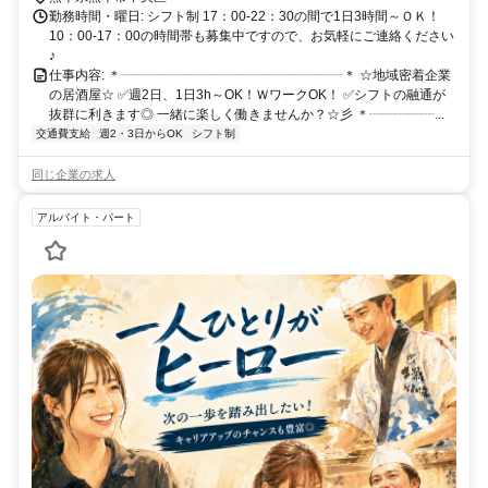
勤務時間・曜日: シフト制 17：00-22：30の間で1日3時間～ＯＫ！
10：00-17：00の時間帯も募集中ですので、お気軽にご連絡ください
♪
仕事内容: ＊┈┈┈┈┈┈┈┈┈┈┈┈┈┈┈┈┈＊ ☆地域密着企業
の居酒屋☆ ✅週2日、1日3h～OK！ＷワークOK！ ✅シフトの融通が
抜群に利きます◎ 一緒に楽しく働きませんか？☆彡 ＊┈┈┈┈┈...
交通費支給
週2・3日からOK
シフト制
同じ企業の求人
アルバイト・パート