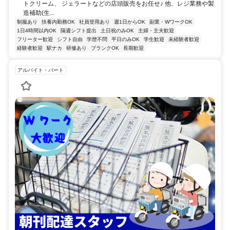
トクリーム、 ジェラートなどの店頭販売をお任せ♪ 他、レジ業務や製
造補助(生...
制服あり
扶養内勤務OK
社員登用あり
週1日からOK
副業・WワークOK
1日4時間以内OK
隔週シフト提出
土日祝のみOK
主婦・主夫歓迎
フリーター歓迎
シフト自由
学歴不問
平日のみOK
学生歓迎
未経験者歓迎
経験者歓迎
駅ナカ
研修あり
ブランクOK
長期歓迎
アルバイト・パート