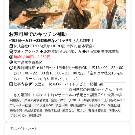
お寿司屋でのキッチン補助
✅週2日〜＆17〜23時勤務など！✨学生さん活躍中！
株式会社HERO’S(天草 HERO鮨 牛深丸 熊本駅店)
交通・アクセス ◆JR熊本駅 直結／駅ナカ ◆路面電車 熊本駅前駅
時給1,100円～2,250円
熊本県熊本市西区
勤務時間詳細 ▶週2日〜・1日4時間〜勤務OK！ ⏰16：00～22：00
⏰17：00～22：00 ⏰18：00～22：00 など 「空きコマ後の15時か
ら」 「サークルがない曜日だけ」 「ガ...
仕事内容 |◤ 友達と一緒もOK！バイトデビュー応援 ◢| ￣￣￣￣￣￣
￣￣￣￣￣￣￣￣￣￣￣￣￣￣￣ ◎同世代の仲間がたくさん！学生
さん活躍中！ ◎テスト前やサークルの予定との調整OK！ 最高の学...
制服あり
業界未経験者歓迎
副業・WワークOK
1日4時間以内OK
土日祝のみOK
フリーター歓迎
バイク通勤OK
学歴不問
即日勤務OK
平日のみOK
学生歓迎
経験不問
未経験者歓迎
経験者歓迎
残業なし
駅ナカ
有資格者歓迎
研修あり
ブランクOK
長期歓迎
アルバイト・パート