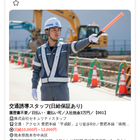
交通誘導スタッフ(日給保証あり)
履歴書不要／日払い・週払い可／入社祝金3万円／【001】
株式会社セキュリティスタッフ
交通・アクセス 豊肥本線「平成駅」より徒歩8分／豊肥本線「南熊本
駅」より徒歩13分／熊本市電健軍線「河原町駅」より車で8分
日給10,000円～12,000円
熊本県熊本市中央区