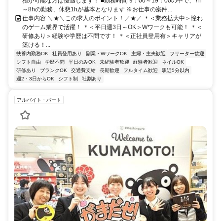
務が可能な方は優遇します！ ■勤務時間 9：00～19：00の中で、7h
～8hの勤務、休憩1hが基本となります ※お仕事の案件...
仕事内容 ＼★＼この求人のポイント！／★／ ＊＜業務拡大中＞憧れ
のゲーム業界で活躍！ ＊＜平日週3日～OK＞Wワークも可能！ ＊＜
研修あり＞経験や学歴は不問です！ ＊＜正社員登用有＞キャリアが
築ける！...
扶養内勤務OK
社員登用あり
副業・WワークOK
主婦・主夫歓迎
フリーター歓迎
シフト自由
学歴不問
平日のみOK
未経験者歓迎
経験者歓迎
ネイルOK
研修あり
ブランクOK
交通費支給
長期歓迎
フルタイム歓迎
駅近5分以内
週2・3日からOK
シフト制
社割あり
アルバイト・パート