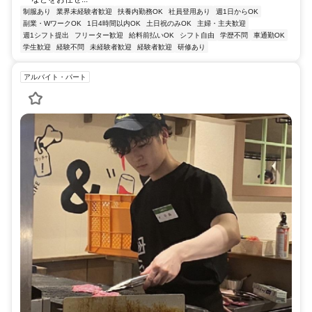
制服あり
業界未経験者歓迎
扶養内勤務OK
社員登用あり
週1日からOK
副業・WワークOK
1日4時間以内OK
土日祝のみOK
主婦・主夫歓迎
週1シフト提出
フリーター歓迎
給料前払いOK
シフト自由
学歴不問
車通勤OK
学生歓迎
経験不問
未経験者歓迎
経験者歓迎
研修あり
アルバイト・パート