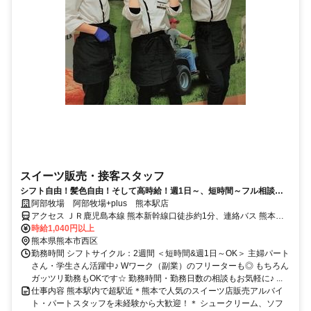
スイーツ販売・接客スタッフ
シフト自由！髪色自由！そして高時給！週1日～、短時間～フル相談Ｏ
Ｋ◎副業や扶養内勤務もOK◎
阿部牧場 阿部牧場+plus 熊本駅店
アクセス ＪＲ鹿児島本線 熊本新幹線口徒歩約1分、連絡バス 熊本徒
歩約2分、熊本市電Ａ系統 熊本駅前徒歩約2分
時給1,040円以上
熊本県熊本市西区
勤務時間 シフトサイクル：2週間 ＜短時間&週1日～OK＞ 主婦パート
さん・学生さん活躍中♪ Wワーク（副業）のフリーターも◎ もちろん
ガッツリ勤務もOKです☆ 勤務時間・勤務日数の相談もお気軽に♪ ...
仕事内容 熊本駅内で超駅近＊熊本で人気のスイーツ店販売アルバイ
ト・パートスタッフを未経験から大歓迎！＊ シュークリーム、ソフ