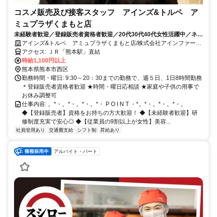
コスメ販売及び接客スタッフ アインズ&トルペ ア
ミュプラザくまもと店
未経験者歓迎／登録販売者資格者歓迎／20代30代40代女性活躍中／ネイ
ルOK／社割あり／交通費支給／駅チカ
アインズ&トルペ アミュプラザくまもと店/株式会社アインファーマ
シーズ
アクセス: ＪＲ「熊本駅」直結
時給1,100円以上
熊本県熊本市西区
勤務時間・曜日: 9:30～20：30までの勤務で、週５日、1日8時間勤務
＊登録販売者資格者歓迎 ★時間・曜日応相談 ★家庭や子供の用事で
お休み調整可
仕事内容: 。*・。*・。*・。*・ P O I N T ・*。*・。*・。*・。
◆【登録販売者】資格をお持ちの方大歓迎！ ◆【未経験者歓迎】研
修制度充実で安心◎ ◆【従業員の9割以上が女性】美容...
社員登用あり
交通費支給
シフト制
昇給あり
アルバイト・パート