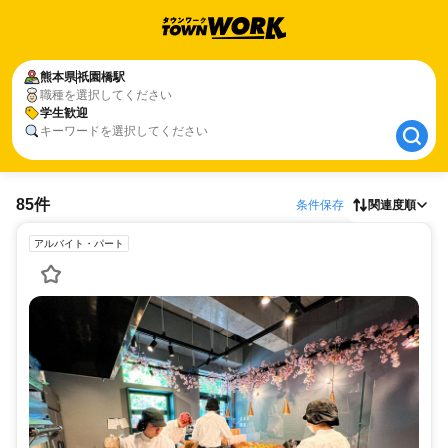
熊本県
熊本県
祇園橋駅
祇園橋駅
職種を選択してください
学生歓迎
学生歓迎
キーワードを選択してください
85件
条件保存
関連度順
アルバイト・パート