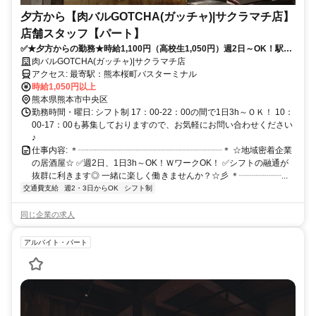
夕方から【肉バルGOTCHA(ガッチャ)|サクラマチ店】
店舗スタッフ【パート】
✅★夕方からの勤務★時給1,100円（高校生1,050円）週2日～OK！駅チ
カで通いやすい♪シフト調整も柔軟◎未経験＆高校生歓迎！バイトデビュ
肉バルGOTCHA(ガッチャ)|サクラマチ店
ーも応援します！
アクセス: 最寄駅：熊本桜町バスターミナル
時給1,050円以上
熊本県熊本市中央区
勤務時間・曜日: シフト制 17：00-22：00の間で1日3h～ＯＫ！ 10：
00-17：00も募集しておりますので、お気軽にお問い合わせください
♪
仕事内容: ＊┈┈┈┈┈┈┈┈┈┈┈┈┈┈┈┈┈＊ ☆地域密着企業
の居酒屋☆ ✅週2日、1日3h～OK！ＷワークOK！ ✅シフトの融通が
抜群に利きます◎ 一緒に楽しく働きませんか？☆彡 ＊┈┈┈┈┈...
交通費支給
週2・3日からOK
シフト制
同じ企業の求人
アルバイト・パート