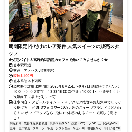
期間限定|今だけのレア案件|人気スイーツの販売スタ
ッフ
★短期バイト＆高時給◎話題のカフェで働いてみませんか？★
熊本駅周辺
交通・アクセス JR熊本駅
時給1,100円
熊本県熊本市西区
勤務時間詳細 勤務期間 2026年8月25日〜9月7日 勤務時間 ①フル：
10:00-20:00 ②前半：10:00-16:00 ③中番：10:00-18:00 ※売り切れ
次第終了（早上がり）の可...
仕事内容 ＜アピールポイント＞ ✅ アクセス抜群＆短期集中でしっか
り稼げる！ ✅ SNSフォロワー19万人超のスイーツブランドに関われ
る！ ✅ ポップアップならではの一体感のあるチームで楽しく働け
る！...
制服あり
業界未経験者歓迎
扶養内勤務OK
副業・WワークOK
土日祝のみOK
主婦・主夫歓迎
フリーター歓迎
シフト自由
学歴不問
職場見学可
平日のみOK