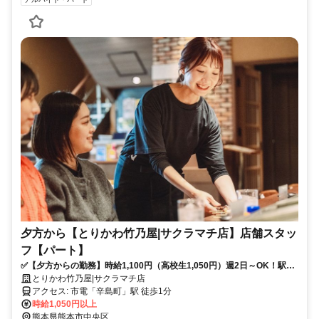
夕方から【とりかわ竹乃屋|サクラマチ店】店舗スタッ
フ【パート】
✅【夕方からの勤務】時給1,100円（高校生1,050円）週2日～OK！駅チ
カで通いやすい♪シフト調整も柔軟◎未経験＆高校生歓迎！バイトデビュ
とりかわ竹乃屋|サクラマチ店
ーも応援します！
アクセス: 市電「辛島町」駅 徒歩1分
時給1,050円以上
熊本県熊本市中央区