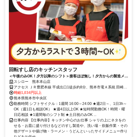
回転すし店のキッチンスタッフ
＜午後のみOK！夕方以降のシフト＞接客ほぼ無し！夕方からの製造メイ
ンでコツコツ働ける
スシロー 熊本本山店
アクセス ＪＲ豊肥本線 平成出口1徒歩約8分、熊本市電Ａ系統 田崎橋
徒歩約15分、ＪＲ豊肥本線 南熊本徒歩約16分
時給1,034円以上
熊本県熊本市中央区
勤務時間 シフトサイクル：1週間 16:00～24:00 ★週2日～、1日3h～
OK（週1日も相談OK） ★週4日以上OK ★短時間勤務OK！時間・曜
日応相談 ★1週間毎のシフト制 ★土日祝のみOK ...
仕事内容 【仕事内容】キッチン中心のお仕事 シャリの上にネタをの
せる・お皿に盛り付けるなどのすし製造や、洗い場・炊飯作業・その
他デザートや揚げ物・ラーメン・うどんといったサイドメニュー作り
などをお任せ...