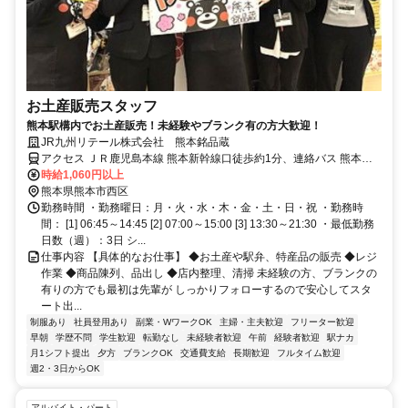
お土産販売スタッフ
熊本駅構内でお土産販売！未経験やブランク有の方大歓迎！
JR九州リテール株式会社 熊本銘品蔵
アクセス ＪＲ鹿児島本線 熊本新幹線口徒歩約1分、連絡バス 熊本徒
歩約2分
時給1,060円以上
熊本県熊本市西区
勤務時間 ・勤務曜日：月・火・水・木・金・土・日・祝 ・勤務時
間： [1] 06:45～14:45 [2] 07:00～15:00 [3] 13:30～21:30 ・最低勤務
日数（週）：3日 シ...
仕事内容 【具体的なお仕事】 ◆お土産や駅弁、特産品の販売 ◆レジ
作業 ◆商品陳列、品出し ◆店内整理、清掃 未経験の方、ブランクの
有りの方でも最初は先輩が しっかりフォローするので安心してスタ
ート出...
制服あり
社員登用あり
副業・WワークOK
主婦・主夫歓迎
フリーター歓迎
早朝
学歴不問
学生歓迎
転勤なし
未経験者歓迎
午前
経験者歓迎
駅ナカ
月1シフト提出
夕方
ブランクOK
交通費支給
長期歓迎
フルタイム歓迎
週2・3日からOK
アルバイト・パート