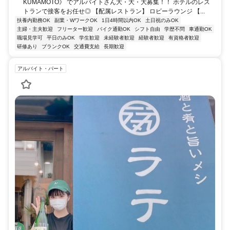
KUMAMOTO》 でアルバイトさん大・大・大募集！！ ホテルのレス
トランで接客をお任せ◎ 【配属レストラン】 ロビーラウンジ 【...
扶養内勤務OK
副業・WワークOK
1日4時間以内OK
土日祝のみOK
主婦・主夫歓迎
フリーター歓迎
バイク通勤OK
シフト自由
学歴不問
車通勤OK
職場見学可
平日のみOK
学生歓迎
未経験者歓迎
経験者歓迎
有資格者歓迎
研修あり
ブランクOK
交通費支給
長期歓迎
アルバイト・パート