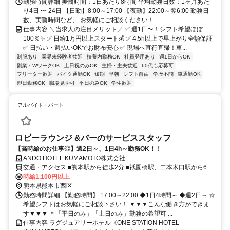
勤務時間詳細 実働時間：1日あたり8時間 平均勤務日数：1ヶ月あた
り4日 〜 24日 【日勤】8:00～17:00 【夜勤】22:00～翌6:00 勤務日
数、実働時間など、 お気軽にご相談ください！...
仕事内容 ＼当求人の注目メリット／ ✅ 週1日〜！シフト希望ほぼ
100％✨ ✅ 日給1万円以上スタート💰 ✅ 4.5h以上で早上がり全額保証
✅ 日払い・週払いOKでお財布安心 ✅ 現場へ直行直帰！車...
制服あり
業界未経験者歓迎
扶養内勤務OK
社員登用あり
週1日からOK
副業・WワークOK
土日祝のみOK
主婦・主夫歓迎
60代も応募可
フリーター歓迎
バイク通勤OK
短期
早朝
シフト自由
学歴不問
車通勤OK
即日勤務OK
職場見学可
平日のみOK
学生歓迎
アルバイト・パート
ロビーラウンジ &バーのサービススタッフ
【高時給のお仕事◎】週2日～、1日4h～勤務OK！！
ANDO HOTEL KUMAMOTO株式会社
交通・アクセス ■熊本駅から徒歩2分 ■祇園橋駅、二本木口駅から6分
■田崎橋駅から徒歩9分 ★交通費・ガソリン代支給
時給1,100円以上
熊本県熊本市西区
勤務時間詳細 【勤務時間】 17:00～22:00 ◆1日4時間～ ◆週2日～ ☆
希望シフトはお気軽にご相談下さい！ ▼▼▼こんな働き方ができま
す▼▼▼ ＊「平日のみ」「土日のみ」勤務の希望可 ...
仕事内容 ラグジュアリーホテル《ONE STATION HOTEL