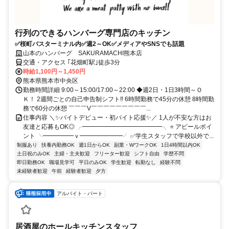
行列のできるハンバーグ専門店のキッチン
✅桜町バスターミナル内✅週2～OK✅メディアやSNSでも話題
山本のハンバーグ SAKURAMACHI熊本店
交通・アクセス ｢花畑町駅｣徒歩3分
時給1,100円～1,450円
熊本県熊本市中央区
勤務時間詳細 9:00～15:00/17:00～22:00 ◆週2日・1日3時間～Ｏ
Ｋ！ 2週間ごとの自己申告制シフト‼ 6時間勤務で45分の休憩 8時間勤
務で60分の休憩 ￣￣￣V￣￣￣￣￣￣￣￣￣...
仕事内容 ＼✨バイトデビュー・初バイト応援✨／ 1人が不安な方はお
友達と応募もOK◎ ╭━━━━━━━━━━━━━╮ ⭐ アピールポイ
ント ╰━━━━━ｖ━━━━━━━╯ ✅学生スタッフで学校以外で...
制服あり
扶養内勤務OK
週1日からOK
副業・WワークOK
1日4時間以内OK
土日祝のみOK
主婦・主夫歓迎
フリーター歓迎
シフト自由
学歴不問
即日勤務OK
職場見学可
平日のみOK
学生歓迎
転勤なし
経験不問
未経験者歓迎
午前
経験者歓迎
夕方
アルバイト・パート
居酒屋のホールキッチンスタッフ