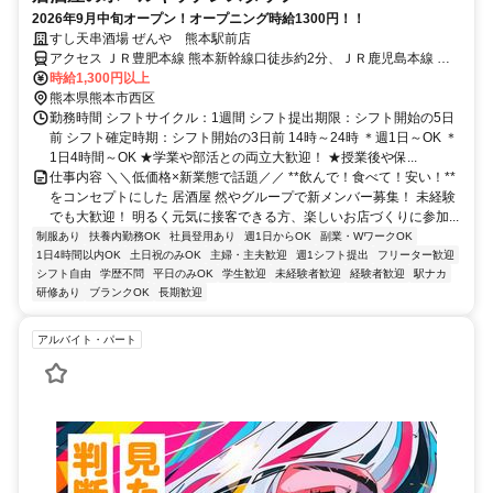
2026年9月中旬オープン！オープニング時給1300円！！
すし天串酒場 ぜんや 熊本駅前店
アクセス ＪＲ豊肥本線 熊本新幹線口徒歩約2分、ＪＲ鹿児島本線 熊
本新幹線口徒歩約2分
時給1,300円以上
熊本県熊本市西区
勤務時間 シフトサイクル：1週間 シフト提出期限：シフト開始の5日
前 シフト確定時期：シフト開始の3日前 14時～24時 ＊週1日～OK ＊
1日4時間～OK ★学業や部活との両立大歓迎！ ★授業後や保...
仕事内容 ＼＼低価格×新業態で話題／／ **飲んで！食べて！安い！**
をコンセプトにした 居酒屋 然やグループで新メンバー募集！ 未経験
でも大歓迎！ 明るく元気に接客できる方、楽しいお店づくりに参加...
制服あり
扶養内勤務OK
社員登用あり
週1日からOK
副業・WワークOK
1日4時間以内OK
土日祝のみOK
主婦・主夫歓迎
週1シフト提出
フリーター歓迎
シフト自由
学歴不問
平日のみOK
学生歓迎
未経験者歓迎
経験者歓迎
駅ナカ
研修あり
ブランクOK
長期歓迎
アルバイト・パート