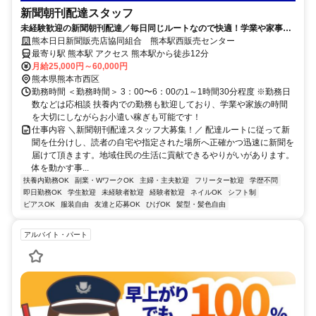
新聞朝刊配達スタッフ
未経験歓迎の新聞朝刊配達／毎日同じルートなので快適！学業や家事と
の両立やWワークにもぴったりなお仕事！
熊本日日新聞販売店協同組合 熊本駅西販売センター
最寄り駅 熊本駅 アクセス 熊本駅から徒歩12分
月給25,000円～60,000円
熊本県熊本市西区
勤務時間 ＜勤務時間＞ 3：00〜6：00の1～1時間30分程度 ※勤務日
数などは応相談 扶養内での勤務も歓迎しており、学業や家族の時間
を大切にしながらお小遣い稼ぎも可能です！
仕事内容 ＼新聞朝刊配達スタッフ大募集！／ 配達ルートに従って新
聞を仕分けし、読者の自宅や指定された場所へ正確かつ迅速に新聞を
届けて頂きます。地域住民の生活に貢献できるやりがいがあります。
体を動かす事...
扶養内勤務OK
副業・WワークOK
主婦・主夫歓迎
フリーター歓迎
学歴不問
即日勤務OK
学生歓迎
未経験者歓迎
経験者歓迎
ネイルOK
シフト制
ピアスOK
服装自由
友達と応募OK
ひげOK
髪型・髪色自由
アルバイト・パート