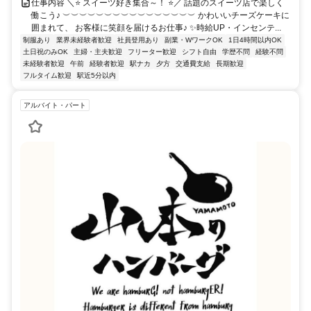
仕事内容 ＼⭐ スイーツ好き集合～！ ⭐／ 話題のスイーツ店で楽しく
働こう♪ ︶︶︶︶︶︶︶︶︶︶︶︶︶︶︶︶ かわいいチーズケーキに
囲まれて、 お客様に笑顔を届けるお仕事♪ ✨時給UP・インセンテ...
制服あり
業界未経験者歓迎
社員登用あり
副業・WワークOK
1日4時間以内OK
土日祝のみOK
主婦・主夫歓迎
フリーター歓迎
シフト自由
学歴不問
経験不問
未経験者歓迎
午前
経験者歓迎
駅ナカ
夕方
交通費支給
長期歓迎
フルタイム歓迎
駅近5分以内
アルバイト・パート