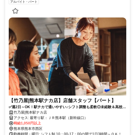
アルバイト・パート
【竹乃屋|熊本駅ナカ店】店舗スタッフ【パート】
✅週2日～OK！駅チカで通いやすい♪シフト調整も柔軟◎未経験＆高校生
歓迎！バイトデビューも応援します！
竹乃屋|熊本駅ナカ店
アクセス: 最寄り駅：ＪＲ熊本駅（新幹線口）
時給1,050円以上
熊本県熊本市西区
勤務時間・曜日: シフト制 10：00-17：00の間で1日3時間～ＯＫ！