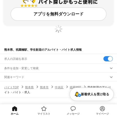
アプリを無料ダウンロード
熊本県、祇園橋駅、学生歓迎のアルバイト・バイト求人情報
求人の詳細を表示
条件を追加・変更して検索
市区町村を追加・変更
関連キーワード
完全在宅ワーク 全国
シール貼り 在宅
現在地周辺
ガチャガチャ
犬カフェ
熊本県
駅を追加・変更
バイトTOP
熊本県
熊本市
中央区
祇園橋駅
学生歓迎のアルバ
熊本県
すべて
イト・バイト・求人
熊本市
すべて
新着求人を受け取る
職種を追加・変更
JR鹿児島本線(博多～八代)
中央区
東区
西区
南区
北区
荒尾駅
南荒尾駅
長洲駅
大野下駅
玉名駅
肥後伊倉駅
木葉駅
田原坂駅
植木駅
西里駅
飲食・フードサービス
八代市
人吉市
荒尾市
水俣市
玉名市
山鹿市
菊池市
宇土市
上天草市
宇城市
阿蘇市
特徴を追加・変更
崇城大学前駅
上熊本駅
熊本駅
西熊本駅
川尻駅
富合駅
宇土駅
松橋駅
小川駅
有佐駅
飲食・フードサービス
すべて
ヘルプ・お問い合わせ
サイトマップ
利用規約・プライバシーポリシー
天草市
合志市
植木町
下益城郡
玉名郡
菊池郡
阿蘇郡
上益城郡
八代郡
葦北郡
千丁駅
新八代駅
八代駅
ホールスタッフ
キッチンスタッフ
皿洗い・洗い場
精肉・鮮魚加工
給食調理
人気
[企業]求人広告の掲載相談
球磨郡
天草郡
雇用形態を追加・変更
ホーム
マイリスト
メッセージ
マイページ
パン屋（ベーカリー）
フードカウンター販売員
バー（BAR）・バーテンダー
日払いOK
高校生歓迎
学生歓迎
深夜の仕事
髪型・髪色自由
ひげOK
ネイルOK
阿蘇高原線