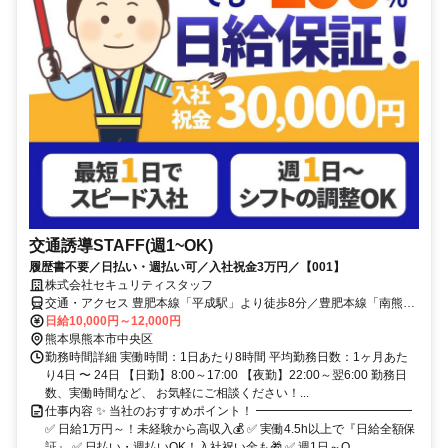
交通誘導STAFF(週1~OK)
履歴書不要／日払い・週払い可／入社祝金3万円／【001】
株式会社セキュリティスタッフ
交通・アクセス 豊肥本線「平成駅」より徒歩8分／豊肥本線「南熊本
駅」より徒歩13分／熊本市電健軍線「河原町駅」より車で8分
日給10,000円～12,000円
熊本県熊本市中央区
勤務時間詳細 実働時間：1日あたり8時間 平均勤務日数：1ヶ月あた
り4日 〜 24日 【日勤】8:00～17:00 【夜勤】22:00～翌6:00 勤務日
数、実働時間など、 お気軽にご相談ください！...
仕事内容 ✨ 当社のおすすめポイント！ ━━━━━━━━━━━━━
✅ 日給1万円～！未経験から高収入💰 ✅ 実働4.5h以上で『日給全額保
証』 ✅ 日払い・週払いOK！入社祝い金も🎁 ✅ 週1日～O...