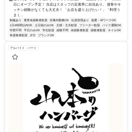
日にオープン予定！ 当店はスタッフの定着率に自信あり。 接客やキ
ッチン経験がなくても大丈夫！ 「お店を盛り上げたい！」「料理う
まく...
制服あり
業界未経験者歓迎
扶養内勤務OK
社員登用あり
副業・WワークOK
1日4時間以内OK
土日祝のみOK
主婦・主夫歓迎
フリーター歓迎
バイク通勤OK
学歴不問
平日のみOK
学生歓迎
経験不問
未経験者歓迎
経験者歓迎
ネイルOK
有資格者歓迎
夕方
ブランクOK
アルバイト・パート