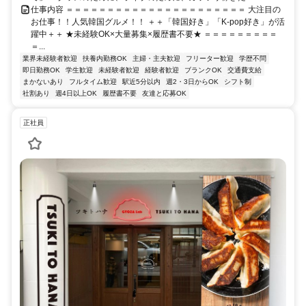
仕事内容 ＝＝＝＝＝＝＝＝＝＝＝＝＝＝＝＝＝＝＝＝＝＝ 大注目の
お仕事！！人気韓国グルメ！！ ＋＋「韓国好き」「K-pop好き」が活
躍中＋＋ ★未経験OK×大量募集×履歴書不要★ ＝＝＝＝＝＝＝＝＝
＝...
業界未経験者歓迎
扶養内勤務OK
主婦・主夫歓迎
フリーター歓迎
学歴不問
即日勤務OK
学生歓迎
未経験者歓迎
経験者歓迎
ブランクOK
交通費支給
まかないあり
フルタイム歓迎
駅近5分以内
週2・3日からOK
シフト制
社割あり
週4日以上OK
履歴書不要
友達と応募OK
正社員