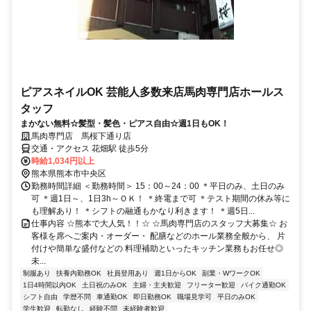
ピアスネイルOK 芸能人多数来店馬肉専門店ホールス
タッフ
まかない無料☆髪型・髪色・ピアス自由☆週1日もOK！
馬肉専門店 馬桜下通り店
交通・アクセス 花畑駅 徒歩5分
時給1,034円以上
熊本県熊本市中央区
勤務時間詳細 ＜勤務時間＞ 15：00～24：00 ＊平日のみ、土日のみ
可 ＊週1日～、1日3h～ＯＫ！ ＊終電まで可 ＊テスト期間の休み等に
も理解あり！ ＊シフトの融通もかなり利きます！ ＊週5日...
仕事内容 ☆熊本で大人気！！☆ ☆馬肉専門店のスタッフ大募集☆ お
客様を席へご案内・オーダー・ 配膳などのホール業務全般から、 片
付けや簡単な盛付などの 料理補助といったキッチン業務もお任せ◎
未...
制服あり
扶養内勤務OK
社員登用あり
週1日からOK
副業・WワークOK
1日4時間以内OK
土日祝のみOK
主婦・主夫歓迎
フリーター歓迎
バイク通勤OK
シフト自由
学歴不問
車通勤OK
即日勤務OK
職場見学可
平日のみOK
学生歓迎
転勤なし
経験不問
未経験者歓迎