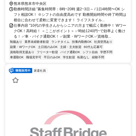
熊本県熊本市中央区
勤務時間詳細 "募集時間帯：8時~20時 週2~3日～ / 1日4時間〜OK シ
フト相談OK！ ※シフトの自由度高めです 勤務開始時間や終了時間は
都合に合わせて柔軟に変更できます！ ライフスタイル...
仕事内容 "10代の学生さんからシニアの方まで幅広く勤務中！ Wワー
クOK！高時給！ ＜ここがポイント＞ ✅時給1240円~で効率よく働け
る！ ✅車・バイク通勤OK！ ✅副業・WワークOK ✅資格取...
制服あり
業界未経験者歓迎
ランチタイム
扶養内勤務OK
社員登用あり
副業・WワークOK
土日祝のみOK
主婦・主夫歓迎
60代も応募可
資格取得支援あり
フリーター歓迎
バイク通勤OK
シフト自由
学歴不問
車通勤OK
職場見学可
平日のみOK
学生歓迎
転勤なし
経験不問
派遣社員