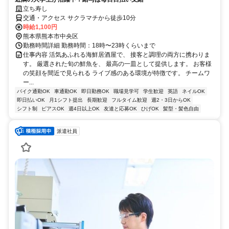
立ち寿し
交通・アクセス サクラマチから徒歩10分
時給1,100円
熊本県熊本市中央区
勤務時間詳細 勤務時間：18時〜23時くらいまで
仕事内容 活気あふれる海鮮居酒屋で、 接客と調理の両方に携わりま
す。 厳選された旬の鮮魚を、 最高の一皿として提供します。 お客様
の笑顔を間近で見られる ライブ感のある環境が特徴です。 チームワ
ー...
バイク通勤OK
車通勤OK
即日勤務OK
職場見学可
学生歓迎
英語
ネイルOK
即日払いOK
月1シフト提出
長期歓迎
フルタイム歓迎
週2・3日からOK
シフト制
ピアスOK
週4日以上OK
友達と応募OK
ひげOK
髪型・髪色自由
派遣社員