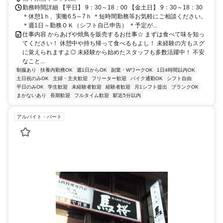
勤務時間詳細 【平日】 9：30～18：00 【金土日】 9：30～18：30
＊休憩1ｈ、実働6.5～7ｈ ＊短時間勤務等お気軽にご相談ください。
＊週1日～勤務ＯＫ（シフト自己申告） ＊予定が...
仕事内容 からあげや焼鳥を販売するお仕事☆ まずは食べて味を知っ
てください！ 休憩中や持ち帰って食べるもよし！ 未経験の方もスグ
に覚えられますよ◎ 未経験から始めたスタッフも多数活躍中！ 不安
なこと...
制服あり
扶養内勤務OK
週1日からOK
副業・WワークOK
1日4時間以内OK
土日祝のみOK
主婦・主夫歓迎
フリーター歓迎
バイク通勤OK
シフト自由
平日のみOK
学生歓迎
未経験者歓迎
経験者歓迎
月1シフト提出
ブランクOK
まかないあり
長期歓迎
フルタイム歓迎
駅近5分以内
アルバイト・パート