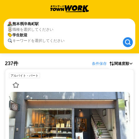
熊本県
熊本県
辛島町駅
辛島町駅
職種を選択してください
学生歓迎
学生歓迎
キーワードを選択してください
237件
条件保存
関連度順
アルバイト・パート