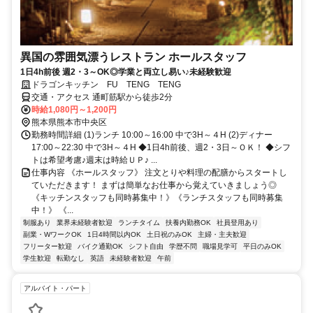
異国の雰囲気漂うレストラン ホールスタッフ
1日4h前後 週2・3～OK◎学業と両立し易い♪未経験歓迎
ドラゴンキッチン FU TENG TENG
交通・アクセス 通町筋駅から徒歩2分
時給1,080円～1,200円
熊本県熊本市中央区
勤務時間詳細 (1)ランチ 10:00～16:00 中で3H～４H (2)ディナー
17:00～22:30 中で3H～４H ◆1日4h前後、週2・3日～ＯＫ！ ◆シフ
トは希望考慮♪週末は時給ＵＰ♪ ...
仕事内容 《ホールスタッフ》 注文とりや料理の配膳からスタートし
ていただきます！ まずは簡単なお仕事から覚えていきましょう◎
《キッチンスタッフも同時募集中！》《ランチスタッフも同時募集
中！》 《...
制服あり
業界未経験者歓迎
ランチタイム
扶養内勤務OK
社員登用あり
副業・WワークOK
1日4時間以内OK
土日祝のみOK
主婦・主夫歓迎
フリーター歓迎
バイク通勤OK
シフト自由
学歴不問
職場見学可
平日のみOK
学生歓迎
転勤なし
英語
未経験者歓迎
午前
アルバイト・パート