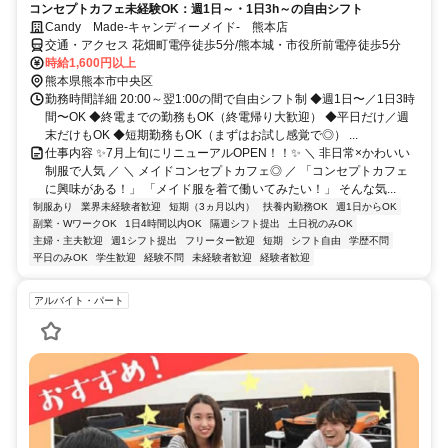
コンセプトカフェ未経験OK：週1日～・1日3h～の自由シフト
Candy Made-キャンディーメイド- 熊本店
交通・アクセス 花畑町電停徒歩5分/熊本城・市役所前電停徒歩5分
時給1,600円以上
熊本県熊本市中央区
勤務時間詳細 20:00～翌1:00の間で自由シフト制 ◆週1日〜／1日3時
間〜OK ◆終電までの勤務もOK（終電帰り大歓迎） ◆平日だけ／週
末だけもOK ◆短期勤務もOK（まずはお試し感覚で◎） ...
仕事内容 ✨7月上旬にリニューアルOPEN！！✨ ＼ 非日常×かわいい
制服で人気 ／ ＼ メイドコンセプトカフェ◎ ／ 「コンセプトカフェ
に興味がある！」 「メイド服を着て働いてみたい！」 そんな気...
制服あり
業界未経験者歓迎
短期（3ヵ月以内）
扶養内勤務OK
週1日からOK
副業・WワークOK
1日4時間以内OK
隔週シフト提出
土日祝のみOK
主婦・主夫歓迎
週1シフト提出
フリーター歓迎
短期
シフト自由
学歴不問
平日のみOK
学生歓迎
経験不問
未経験者歓迎
経験者歓迎
アルバイト・パート