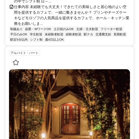
の中でシフト制 日～...
仕事内容 未経験でも大丈夫！できたての美味しさと居心地のよい空
間を提供するカフェで、一緒に働きませんか？ プリンやチーズケー
キなどモロゾフの人気商品を提供するカフェで、ホール・キッチン業
務をお願いしま...
制服あり
副業・WワークOK
土日祝のみOK
主婦・主夫歓迎
フリーター歓迎
平日のみOK
学生歓迎
未経験者歓迎
経験者歓迎
駅ナカ
交通費支給
長期歓迎
駅近5分以内
シフト制
週4日以上OK
アルバイト・パート