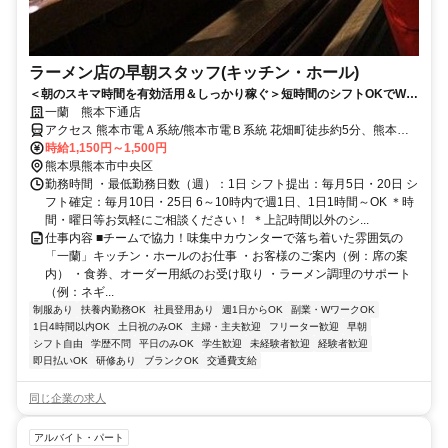
ラーメン店の早朝スタッフ(キッチン・ホール)
＜朝のスキマ時間を有効活用＆しっかり稼ぐ＞短時間のシフトOKでWワ
ークにもオススメ♪髪色自由！
一蘭 熊本下通店
アクセス 熊本市電Ａ系統/熊本市電Ｂ系統 花畑町徒歩約5分、熊本市
電Ａ系統/熊本市電Ｂ系統 通町筋徒歩約5分、熊本市電Ｂ系統 辛島町
時給1,150円～1,500円
徒歩約7分 「熊本城前電停」徒歩5分/銀座通り下通アーケード～国道
熊本県熊本市中央区
3号線方面へ30ｍ/市営バス「下通筋」徒歩1分
勤務時間 ・最低勤務日数（週）：1日 シフト提出：毎月5日・20日 シ
フト確定：毎月10日・25日 6～10時内で週1日、1日1時間～OK ＊時
間・曜日等お気軽にご相談ください！ ＊上記時間以外のシ...
仕事内容 ■チームで協力！味集中カウンターで落ち着いた雰囲気の
「一蘭」キッチン・ホールのお仕事 ・お客様のご案内（例：席の案
内） ・食券、オーダー用紙のお受け取り ・ラーメン調理のサポート
（例：ネギ...
制服あり
扶養内勤務OK
社員登用あり
週1日からOK
副業・WワークOK
1日4時間以内OK
土日祝のみOK
主婦・主夫歓迎
フリーター歓迎
早朝
シフト自由
学歴不問
平日のみOK
学生歓迎
未経験者歓迎
経験者歓迎
即日払いOK
研修あり
ブランクOK
交通費支給
同じ企業の求人
アルバイト・パート