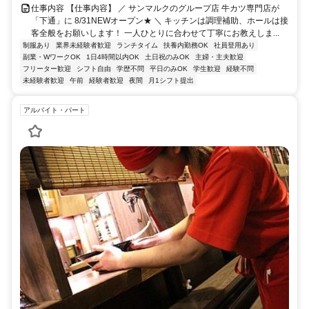
仕事内容 【仕事内容】 ／ サンマルクのグループ店 牛カツ専門店が
「下通」に 8/31NEWオープン★ ＼ キッチンは調理補助、ホールは接
客全般をお願いします！ 一人ひとりに合わせて丁寧にお教えしま...
制服あり
業界未経験者歓迎
ランチタイム
扶養内勤務OK
社員登用あり
副業・WワークOK
1日4時間以内OK
土日祝のみOK
主婦・主夫歓迎
フリーター歓迎
シフト自由
学歴不問
平日のみOK
学生歓迎
経験不問
未経験者歓迎
午前
経験者歓迎
夜間
月1シフト提出
アルバイト・パート