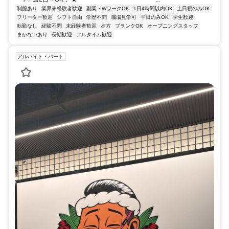
制服あり
業界未経験者歓迎
副業・WワークOK
1日4時間以内OK
土日祝のみOK
フリーター歓迎
シフト自由
学歴不問
職場見学可
平日のみOK
学生歓迎
転勤なし
経験不問
未経験者歓迎
夕方
ブランクOK
オープニングスタッフ
まかないあり
長期歓迎
フルタイム歓迎
アルバイト・パート