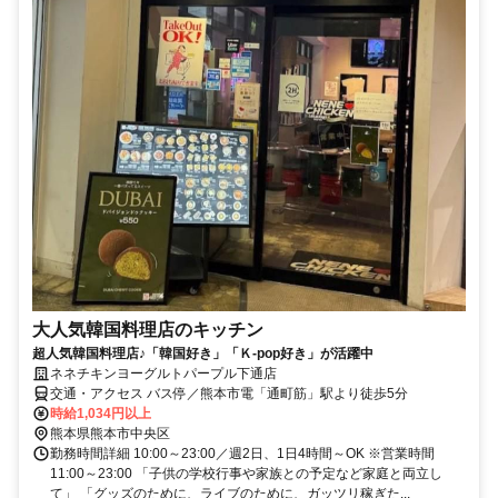
大人気韓国料理店のキッチン
超人気韓国料理店♪「韓国好き」「Ｋ‐pop好き」が活躍中
ネネチキンヨーグルトパープル下通店
交通・アクセス バス停／熊本市電「通町筋」駅より徒歩5分
時給1,034円以上
熊本県熊本市中央区
勤務時間詳細 10:00～23:00／週2日、1日4時間～OK ※営業時間
11:00～23:00 「子供の学校行事や家族との予定など家庭と両立し
て」 「グッズのために、ライブのために、ガッツリ稼ぎた...