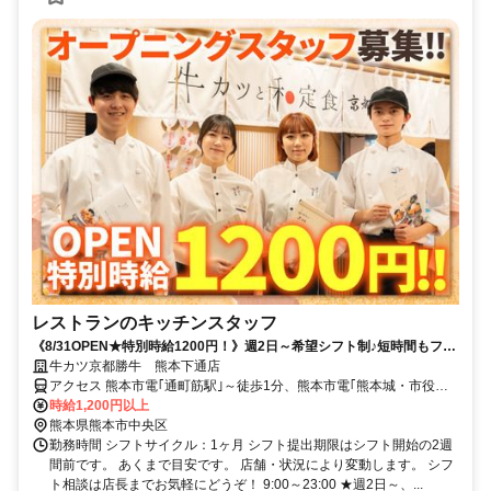
レストランのキッチンスタッフ
《8/31OPEN★特別時給1200円！》週2日～希望シフト制♪短時間もフル
タイムも大歓迎！心機一転お仕事始めませんか？♪
牛カツ京都勝牛 熊本下通店
アクセス 熊本市電｢通町筋駅｣～徒歩1分、熊本市電｢熊本城・市役所
前駅｣･｢水道町駅｣～徒歩3分
時給1,200円以上
熊本県熊本市中央区
勤務時間 シフトサイクル：1ヶ月 シフト提出期限はシフト開始の2週
間前です。 あくまで目安です。 店舗・状況により変動します。 シフ
ト相談は店長までお気軽にどうぞ！ 9:00～23:00 ★週2日～、...