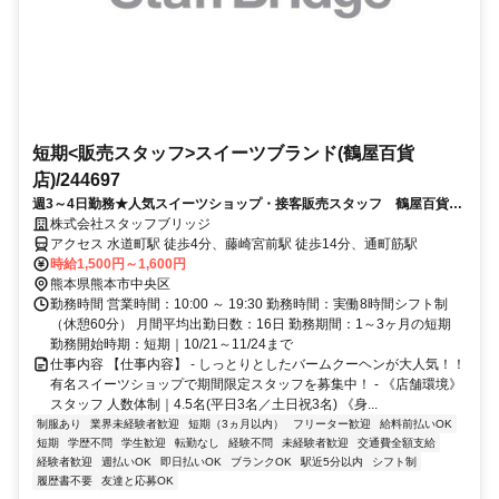
短期<販売スタッフ>スイーツブランド(鶴屋百貨
店)/244697
週3～4日勤務★人気スイーツショップ・接客販売スタッフ 鶴屋百貨店
（交通費全額支給・前払いあり）
株式会社スタッフブリッジ
アクセス 水道町駅 徒歩4分、藤崎宮前駅 徒歩14分、通町筋駅
時給1,500円～1,600円
熊本県熊本市中央区
勤務時間 営業時間：10:00 ～ 19:30 勤務時間：実働8時間シフト制
（休憩60分） 月間平均出勤日数：16日 勤務期間：1～3ヶ月の短期
勤務開始時期：短期｜10/21～11/24まで
仕事内容 【仕事内容】 - しっとりとしたバームクーヘンが大人気！！
有名スイーツショップで期間限定スタッフを募集中！ - 《店舗環境》
スタッフ 人数体制｜4.5名(平日3名／土日祝3名) 《身...
制服あり
業界未経験者歓迎
短期（3ヵ月以内）
フリーター歓迎
給料前払いOK
短期
学歴不問
学生歓迎
転勤なし
経験不問
未経験者歓迎
交通費全額支給
経験者歓迎
週払いOK
即日払いOK
ブランクOK
駅近5分以内
シフト制
履歴書不要
友達と応募OK