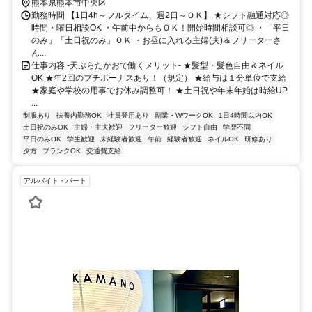
電Ｂ系統 熊本城・市役所前徒歩約3分
熊本県熊本市中央区
勤務時間 【1日4h～フルタイム、週2日～ＯＫ】 ★シフト融通対応◎
時間・曜日相談OK ・午前中からもＯＫ！開始時間相談可◎ ・「平日
のみ」「土日祝のみ」ＯＫ ・お昼に入れる主婦(夫)＆フリーターさ
ん...
仕事内容 -天ぷらたかおで働くメリット- ★髪型・髪色自由＆ネイル
OK ★年2回のプチボーナスあり！（規定） ★給与は１分単位で支給
★家庭や学校の用事でお休み調整可！ ★土日祝や年末年始は時給UP
...
制服あり
扶養内勤務OK
社員登用あり
副業・WワークOK
1日4時間以内OK
土日祝のみOK
主婦・主夫歓迎
フリーター歓迎
シフト自由
学歴不問
平日のみOK
学生歓迎
未経験者歓迎
午前
経験者歓迎
ネイルOK
研修あり
夕方
ブランクOK
交通費支給
アルバイト・パート