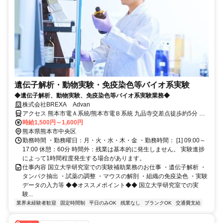
遺伝子解析・動物実験・免疫染色等バイオ系実験
◆遺伝子解析、動物実験、免疫染色等バイオ系実験業務◆
株式会社BREXA Advan
アクセス 熊本市電Ａ系統/熊本市電Ｂ系統 九品寺交差点徒歩約5分 九
品寺交差点駅から徒歩10分（大学病院前バス停からは徒歩2分）
時給1,500円～1,600円
熊本県熊本市中央区
勤務時間 ・勤務曜日：月・火・水・木・金 ・勤務時間： [1] 09:00～
17:00 休憩：60分 時間外：残業は基本的に発生しません。 実験進捗
によって1時間程度発生する場合があります。
仕事内容 国立大学研究室での実験補助業務のお仕事 ・遺伝子解析 ・
タンパク抽出 ・試薬の調整 ・マウスの解剖 ・組織の免疫染色 ・実験
データの入力等 ◆◆オススメポイント◆◆ 国立大学研究室での実
験...
業界未経験者歓迎
固定時間制
平日のみOK
残業なし
ブランクOK
交通費支給