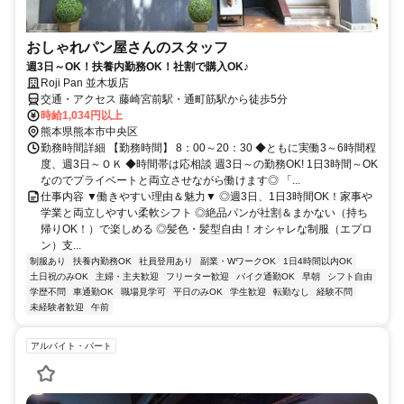
おしゃれパン屋さんのスタッフ
週3日～OK！扶養内勤務OK！社割で購入OK♪
Roji Pan 並木坂店
交通・アクセス 藤崎宮前駅・通町筋駅から徒歩5分
時給1,034円以上
熊本県熊本市中央区
勤務時間詳細 【勤務時間】 8：00～20：30 ◆ともに実働3～6時間程
度、週3日～ＯＫ ◆時間帯は応相談 週3日～の勤務OK! 1日3時間～OK
なのでプライベートと両立させながら働けます◎ 「...
仕事内容 ▼働きやすい理由＆魅力▼ ◎週3日、1日3時間OK！家事や
学業と両立しやすい柔軟シフト ◎絶品パンが社割＆まかない（持ち
帰りOK！）で楽しめる ◎髪色・髪型自由！オシャレな制服（エプロ
ン）支...
制服あり
扶養内勤務OK
社員登用あり
副業・WワークOK
1日4時間以内OK
土日祝のみOK
主婦・主夫歓迎
フリーター歓迎
バイク通勤OK
早朝
シフト自由
学歴不問
車通勤OK
職場見学可
平日のみOK
学生歓迎
転勤なし
経験不問
未経験者歓迎
午前
アルバイト・パート