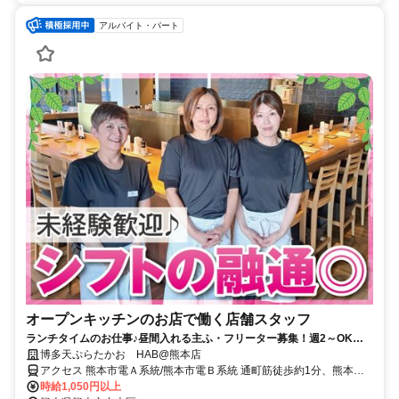
アルバイト・パート
オープンキッチンのお店で働く店舗スタッフ
ランチタイムのお仕事♪昼間入れる主ふ・フリーター募集！週2～OK★
接客好きな方にピッタリ♪お休みが相談しやすい職場環境◎
博多天ぷらたかお HAB@熊本店
アクセス 熊本市電Ａ系統/熊本市電Ｂ系統 通町筋徒歩約1分、熊本市
電Ａ系統/熊本市電Ｂ系統 水道町徒歩約3分、熊本市電Ａ系統/熊本市
時給1,050円以上