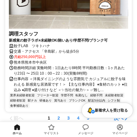
調理スタッフ
新感覚の餃子ラボ⭐未経験OK/賄いあり/学歴不問/ブランク可
餃子LAB ツキトハナ
交通・アクセス 「辛島駅」から徒歩5分
月給250,000円以上
熊本県熊本市中央区
勤務時間詳細 実働時間：1日あたり8時間 平均勤務日数：1ヶ月あた
り23日 〜 25日 10：00～22：30(実働8時間)
仕事内容 ＜洋風ダイニングのような雰囲気で カジュアルに餃子を味
わえる 新感覚な居酒屋です！＞ 【主な仕事内容】 ♦食材のカット ♦仕
込み ♦調理 ♦盛り付け など ＜✨当社の魅力✨＞ ✅難し...
業界未経験者歓迎
フリーター歓迎
学歴不問
転勤なし
経験不問
未経験者歓迎
経験者歓迎
駅ナカ
研修あり
賞与あり
ブランクOK
駅近5分以内
シフト制
食事補助あり
新着求人を受け取る
前へ
次へ
1
2
3
4
5
ホーム
マイリスト
メッセージ
マイページ
この条件の新着求人を受け取る