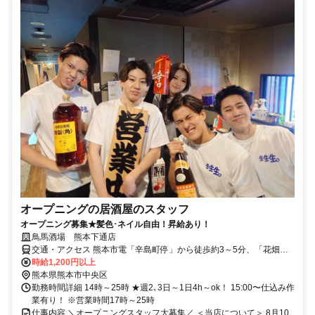
オープニングの居酒屋のスタッフ
オープニング募集★髪色･ネイル自由！昇給あり！
鳥馬酒場 熊本下通店
交通・アクセス 熊本市電「辛島町停」から徒歩約3～5分、「花畑町
停」停留場から徒歩約3～4分
時給1,200円以上
熊本県熊本市中央区
勤務時間詳細 14時～25時 ★週2､3日～1日4h～ok！ 15:00〜仕込み作
業有り！ ※営業時間17時～25時
仕事内容 ＼オープニングスタッフ大募集／ ＜当店について＞ 8月10