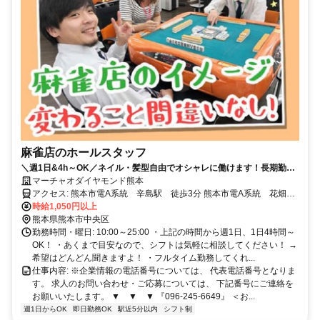
麻雀店のホールスタッフ
＼週1日&4h～OK／ネイル・髪型自由でオシャレに働けます！長期勤務
出来る方大歓迎！
マーチャオダイヤモンド熊本
アクセス: 熊本市電A系統 辛島駅 徒歩3分 熊本市電A系統 花畑
駅 徒歩4分
時給1,050円以上
熊本県熊本市中央区
勤務時間・曜日: 10:00～25:00 ・上記の時間から週1日、1日4時間～
OK！ ・あくまで目安なので、シフトは気軽に相談してください！ →
希望はどんどん聞きますよ！ ・フルタイム勤務してくれ...
仕事内容: ※企業情報の電話番号については、 代表電話番号となりま
す。 求人のお問い合わせ・ご応募については、 下記番号にご連絡を
お願いいたします。 ▼ ▼ ▼ 『096-245-6649』 ＜お...
週1日からOK
即日勤務OK
駅近5分以内
シフト制