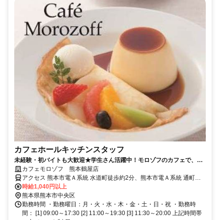
カフェホールキッチンスタッフ
未経験・初バイトも大歓迎★学生さん活躍中！モロゾフのカフェで、ホ
ール・キッチンどちらもできる方募集！
カフェモロゾフ 熊本鶴屋店
アクセス 熊本市電Ａ系統 水道町徒歩約2分、熊本市電Ａ系統 通町筋
徒歩約3分、熊本市電Ａ系統 熊本城・市役所前徒歩約5分
時給1,040円以上
熊本県熊本市中央区
勤務時間 ・勤務曜日：月・火・水・木・金・土・日・祝 ・勤務時
間： [1] 09:00～17:30 [2] 11:00～19:30 [3] 11:30～20:00 上記時間帯