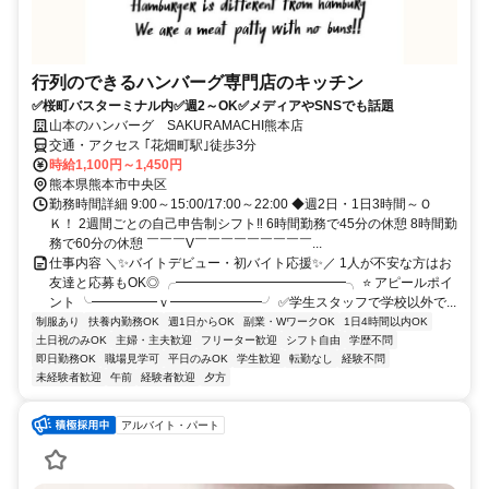
行列のできるハンバーグ専門店のキッチン
✅桜町バスターミナル内✅週2～OK✅メディアやSNSでも話題
山本のハンバーグ SAKURAMACHI熊本店
交通・アクセス ｢花畑町駅｣徒歩3分
時給1,100円～1,450円
熊本県熊本市中央区
勤務時間詳細 9:00～15:00/17:00～22:00 ◆週2日・1日3時間～Ｏ
Ｋ！ 2週間ごとの自己申告制シフト‼ 6時間勤務で45分の休憩 8時間勤
務で60分の休憩 ￣￣￣V￣￣￣￣￣￣￣￣￣...
仕事内容 ＼✨バイトデビュー・初バイト応援✨／ 1人が不安な方はお
友達と応募もOK◎ ╭━━━━━━━━━━━━━╮ ⭐ アピールポイ
ント ╰━━━━━ｖ━━━━━━━╯ ✅学生スタッフで学校以外で...
制服あり
扶養内勤務OK
週1日からOK
副業・WワークOK
1日4時間以内OK
土日祝のみOK
主婦・主夫歓迎
フリーター歓迎
シフト自由
学歴不問
即日勤務OK
職場見学可
平日のみOK
学生歓迎
転勤なし
経験不問
未経験者歓迎
午前
経験者歓迎
夕方
アルバイト・パート