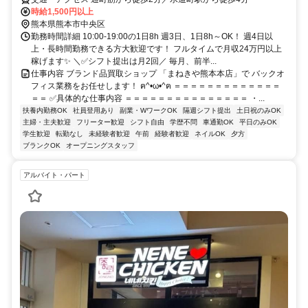
時給1,500円以上
熊本県熊本市中央区
勤務時間詳細 10:00-19:00の1日8h 週3日、1日8h～OK！ 週4日以
上・長時間勤務できる方大歓迎です！ フルタイムで月収24万円以上
稼げます✨ ＼✅シフト提出は月2回／ 毎月、前半...
仕事内容 ブランド品買取ショップ 「まねきや熊本本店」で バックオ
フィス業務をお任せします！ ฅ^•ω•^ฅ ＝＝＝＝＝＝＝＝＝＝＝＝＝
＝＝ ✅具体的な仕事内容 ＝＝＝＝＝＝＝＝＝＝＝＝＝＝＝ ・...
扶養内勤務OK
社員登用あり
副業・WワークOK
隔週シフト提出
土日祝のみOK
主婦・主夫歓迎
フリーター歓迎
シフト自由
学歴不問
車通勤OK
平日のみOK
学生歓迎
転勤なし
未経験者歓迎
午前
経験者歓迎
ネイルOK
夕方
ブランクOK
オープニングスタッフ
アルバイト・パート