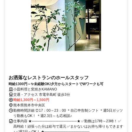
お洒落なレストランのホールスタッフ
時給1300円～✨未経験OK/夕方からスタートでWワークも可
小皿料理と窯焼きKAMANO
交通・アクセス 市電辛島町 徒歩3分
時給1,300円～1,500円
熊本県熊本市中央区
勤務時間詳細 ⏰17：00～23：00 ＊自己申告制シフト ＊週5日ガッツ
リ勤務もOK！ ＊週2.3日～も応相談♪
仕事内容 ★─────────────────★ ✅勤務は17時～23時！ ✅
高時給！頑張った分は給与で還元 ✅まかないはお持ち帰りもできます
♪ ✅週2日～OK！ ★─────────────────...