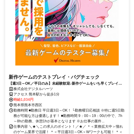
新作ゲームのテストプレイ・バグチェック
【週3日～OK／平日のみ】未経験歓迎♪新作ゲームをいち早くプレイ！
駅チカオフィス＆交通費支給有！
株式会社デジタルハーツ
アクセス 熊本駅から徒歩1分
時給1,034円
熊本県熊本市西区
勤務時間 ■勤務日 平日週3日～OK！ └勤務曜日応相談 ※特に週5日勤
務が可能な方は優遇します！ ■勤務時間 9：00～19：00の中で、7h
～8hの勤務、休憩1hが基本となります ※お仕事の案件...
仕事内容 ＼★＼この求人のポイント！／★／ ＊＜業務拡大中＞憧れ
のゲーム業界で活躍！ ＊＜平日週3日～OK＞Wワークも可能！ ＊＜