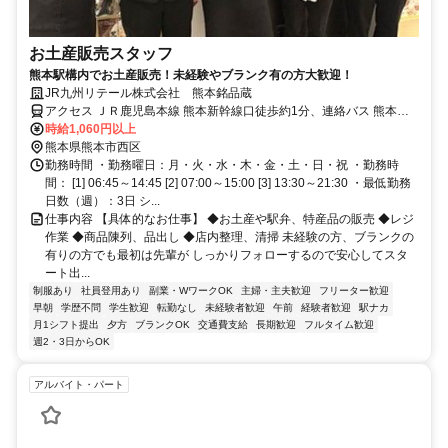
お土産販売スタッフ
熊本駅構内でお土産販売！未経験やブランク有の方大歓迎！
JR九州リテール株式会社 熊本銘品蔵
アクセス ＪＲ鹿児島本線 熊本新幹線口徒歩約1分、連絡バス 熊本徒
歩約2分
時給1,060円以上
熊本県熊本市西区
勤務時間 ・勤務曜日：月・火・水・木・金・土・日・祝 ・勤務時
間： [1] 06:45～14:45 [2] 07:00～15:00 [3] 13:30～21:30 ・最低勤務
日数（週）：3日 シ...
仕事内容 【具体的なお仕事】 ◆お土産や駅弁、特産品の販売 ◆レジ
作業 ◆商品陳列、品出し ◆店内整理、清掃 未経験の方、ブランクの
有りの方でも最初は先輩が しっかりフォローするので安心してスタ
ート出...
制服あり
社員登用あり
副業・WワークOK
主婦・主夫歓迎
フリーター歓迎
早朝
学歴不問
学生歓迎
転勤なし
未経験者歓迎
午前
経験者歓迎
駅ナカ
月1シフト提出
夕方
ブランクOK
交通費支給
長期歓迎
フルタイム歓迎
週2・3日からOK
アルバイト・パート