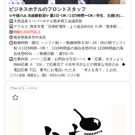
ビジネスホテルのフロントスタッフ
☆午後のみ 未経験歓迎✨ 週3日~OK / 1日5時間〜OK / 学生、主婦(夫)も
活躍中♪
天然温泉スーパーホテル熊本商工会議所前
アクセス: 熊本市電「河原町電停」より徒歩約3分 ※JR「熊本駅」か
ら市電利用で乗車約10分＋徒歩約3分 . ＜通勤方法＞ ・車通勤OK ・
時給1,040円以上
バイク通勤OK ・自転車通勤OK
熊本県熊本市中央区
勤務時間・曜日: ＜シフト制＞ ✅勤務時間 6:30～24：00の間でシフト
制 ※1日5時間～OK！ . 1日6時間超の場合休憩45分 1日8時間超の場
合休憩60分 . . ✅勤務日数 ・週3日~O...
仕事内容: ┏━✨ご応募・お問合せ方法✨━┓ ◆「応募」ボタンより
Web応募 ※「2分」で応募完了 ※生年月日などの簡単な項目のみ . ◆
電話応募 下記、番号にお電話いただき、 「求人を見て」とお伝...
シフト自由
残業なし
週2・3日からOK
シフト制
アルバイト・パート