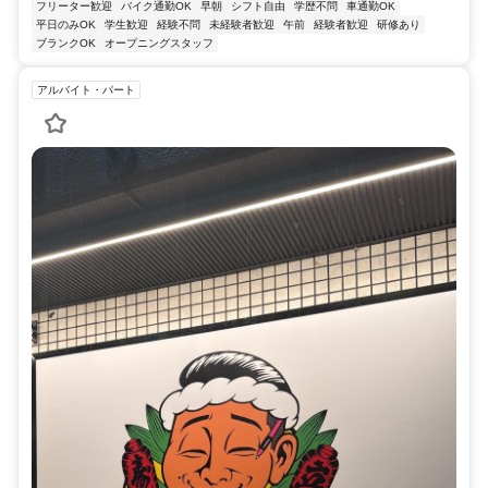
フリーター歓迎
バイク通勤OK
早朝
シフト自由
学歴不問
車通勤OK
平日のみOK
学生歓迎
経験不問
未経験者歓迎
午前
経験者歓迎
研修あり
ブランクOK
オープニングスタッフ
アルバイト・パート