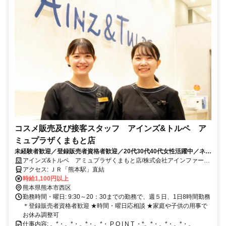
コスメ販売及び接客スタッフ アインズ&トルペ ア
ミュプラザくまもと店
未経験者歓迎／登録販売者資格者歓迎／20代30代40代女性活躍中／ネイ
ルOK／社割あり／交通費支給／駅チカ
アインズ&トルペ アミュプラザくまもと店/株式会社アインファーマ
シーズ
アクセス: ＪＲ「熊本駅」直結
時給1,100円以上
熊本県熊本市西区
勤務時間・曜日: 9:30～20：30までの勤務で、週５日、1日8時間勤務
＊登録販売者資格者歓迎 ★時間・曜日応相談 ★家庭や子供の用事で
お休み調整可
仕事内容: 。*・。*・。*・。*・ P O I N T ・*。*・。*・。*・。