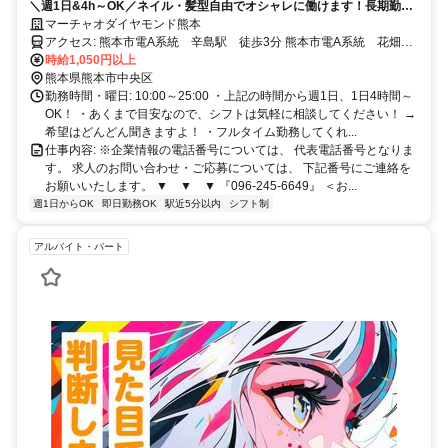
＼週1日&4h～OK／ネイル・髪型自由でオシャレに働けます！長期勤務
出来る方大歓迎！
マーチャオダイヤモンド熊本
アクセス: 熊本市電A系統 辛島駅 徒歩3分 熊本市電A系統 花畑
駅 徒歩4分
時給1,050円以上
熊本県熊本市中央区
勤務時間・曜日: 10:00～25:00 ・上記の時間から週1日、1日4時間～
OK！ ・あくまで目安なので、シフトは気軽に相談してください！ →
希望はどんどん聞きますよ！ ・フルタイム勤務してくれ...
仕事内容: ※企業情報の電話番号については、 代表電話番号となりま
す。 求人のお問い合わせ・ご応募については、 下記番号にご連絡を
お願いいたします。 ▼ ▼ ▼ 『096-245-6649』 ＜お...
週1日からOK
即日勤務OK
駅近5分以内
シフト制
アルバイト・パート