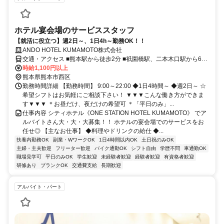
ホテル宴会場のサービススタッフ
【就活に役立つ】週2日～、1日4h～勤務OK！！
ANDO HOTEL KUMAMOTO株式会社
交通・アクセス ■熊本駅から徒歩2分 ■祇園橋駅、二本木口駅から6分
■田崎橋駅から徒歩9分 ★交通費・ガソリン代支給
時給1,100円以上
熊本県熊本市西区
勤務時間詳細 【勤務時間】 9:00～22:00 ◆1日4時間～ ◆週2日～ ☆
希望シフトはお気軽にご相談下さい！ ▼▼▼こんな働き方ができま
す▼▼▼ ＊お昼だけ、夜だけの希望可 ＊「平日のみ」...
仕事内容 シティホテル《ONE STATION HOTEL KUMAMOTO》 でア
ルバイトさん大・大・大募集！！ ホテルの宴会場でのサービスをお
任せ◎ 【主なお仕事】 ◆料理やドリンクの給仕 ◆...
扶養内勤務OK
副業・WワークOK
1日4時間以内OK
土日祝のみOK
主婦・主夫歓迎
フリーター歓迎
バイク通勤OK
シフト自由
学歴不問
車通勤OK
職場見学可
平日のみOK
学生歓迎
未経験者歓迎
経験者歓迎
有資格者歓迎
研修あり
ブランクOK
交通費支給
長期歓迎
アルバイト・パート