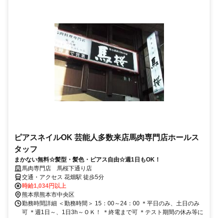
ピアスネイルOK 芸能人多数来店馬肉専門店ホールス
タッフ
まかない無料☆髪型・髪色・ピアス自由☆週1日もOK！
馬肉専門店 馬桜下通り店
交通・アクセス 花畑駅 徒歩5分
時給1,034円以上
熊本県熊本市中央区
勤務時間詳細 ＜勤務時間＞ 15：00～24：00 ＊平日のみ、土日のみ
可 ＊週1日～、1日3h～ＯＫ！ ＊終電まで可 ＊テスト期間の休み等に