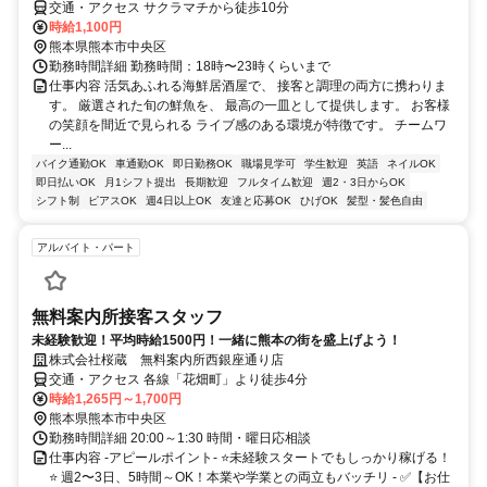
交通・アクセス サクラマチから徒歩10分
時給1,100円
熊本県熊本市中央区
勤務時間詳細 勤務時間：18時〜23時くらいまで
仕事内容 活気あふれる海鮮居酒屋で、 接客と調理の両方に携わりま
す。 厳選された旬の鮮魚を、 最高の一皿として提供します。 お客様
の笑顔を間近で見られる ライブ感のある環境が特徴です。 チームワ
ー...
バイク通勤OK
車通勤OK
即日勤務OK
職場見学可
学生歓迎
英語
ネイルOK
即日払いOK
月1シフト提出
長期歓迎
フルタイム歓迎
週2・3日からOK
シフト制
ピアスOK
週4日以上OK
友達と応募OK
ひげOK
髪型・髪色自由
アルバイト・パート
無料案内所接客スタッフ
未経験歓迎！平均時給1500円！一緒に熊本の街を盛上げよう！
株式会社桜蔵 無料案内所西銀座通り店
交通・アクセス 各線「花畑町」より徒歩4分
時給1,265円～1,700円
熊本県熊本市中央区
勤務時間詳細 20:00～1:30 時間・曜日応相談
仕事内容 -アピールポイント- ⭐未経験スタートでもしっかり稼げる！
⭐ 週2〜3日、5時間～OK！本業や学業との両立もバッチリ - ✅【お仕