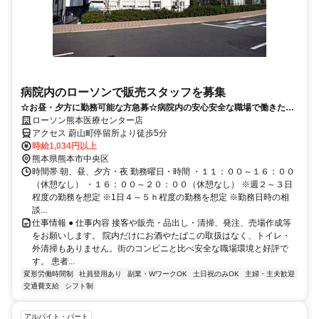
病院内のローソンで販売スタッフを募集
☆お昼・夕方に勤務可能な方急募☆病院内の安心安全な職場で働きたい
方はピッタリな職場です♪
ローソン熊本医療センター店
アクセス 蔚山町停留所より徒歩5分
時給1,034円以上
熊本県熊本市中央区
時間帯 朝、昼、夕方・夜 勤務曜日・時間 ・１１：００～１６：００
（休憩なし） ・１６：００～２０：００（休憩なし） ※週２～３日
程度の勤務を想定 ※1日４～５ｈ程度の勤務を想定 ※勤務日時の相
談...
仕事情報 ● 仕事内容 接客や販売・品出し・清掃、発注、売場作成等
をお願いします。 院内だけにお酒やたばこの取扱はなく、トイレ・
外清掃もありません。街のコンビニと比べ安全な職場環境と好評で
す。 患者...
変形労働時間制
社員登用あり
副業・WワークOK
土日祝のみOK
主婦・主夫歓迎
交通費支給
シフト制
アルバイト・パート