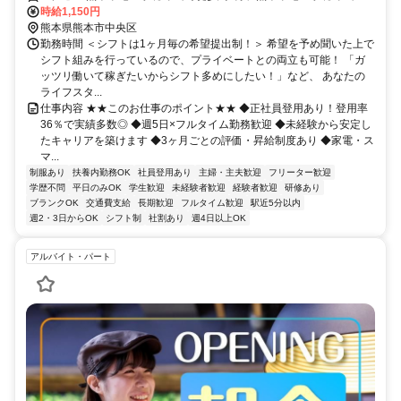
徒歩約4分、熊本市電Ａ系統/熊本市電Ｂ系統 花畑町徒歩約5分 辛島町
時給1,150円
駅徒歩4分・通町筋駅徒歩6分
熊本県熊本市中央区
勤務時間 ＜シフトは1ヶ月毎の希望提出制！＞ 希望を予め聞いた上で
シフト組みを行っているので、プライベートとの両立も可能！ 「ガ
ッツリ働いて稼ぎたいからシフト多めにしたい！」など、 あなたの
ライフスタ...
仕事内容 ★★このお仕事のポイント★★ ◆正社員登用あり！登用率
36％で実績多数◎ ◆週5日×フルタイム勤務歓迎 ◆未経験から安定し
たキャリアを築けます ◆3ヶ月ごとの評価・昇給制度あり ◆家電・ス
マ...
制服あり
扶養内勤務OK
社員登用あり
主婦・主夫歓迎
フリーター歓迎
学歴不問
平日のみOK
学生歓迎
未経験者歓迎
経験者歓迎
研修あり
ブランクOK
交通費支給
長期歓迎
フルタイム歓迎
駅近5分以内
週2・3日からOK
シフト制
社割あり
週4日以上OK
アルバイト・パート