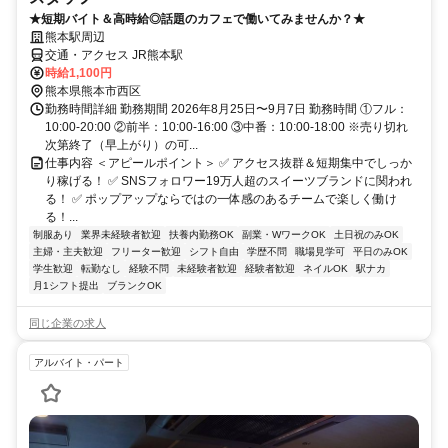
★短期バイト＆高時給◎話題のカフェで働いてみませんか？★
熊本駅周辺
交通・アクセス JR熊本駅
時給1,100円
熊本県熊本市西区
勤務時間詳細 勤務期間 2026年8月25日〜9月7日 勤務時間 ①フル：
10:00-20:00 ②前半：10:00-16:00 ③中番：10:00-18:00 ※売り切れ
次第終了（早上がり）の可...
仕事内容 ＜アピールポイント＞ ✅ アクセス抜群＆短期集中でしっか
り稼げる！ ✅ SNSフォロワー19万人超のスイーツブランドに関われ
る！ ✅ ポップアップならではの一体感のあるチームで楽しく働け
る！...
制服あり
業界未経験者歓迎
扶養内勤務OK
副業・WワークOK
土日祝のみOK
主婦・主夫歓迎
フリーター歓迎
シフト自由
学歴不問
職場見学可
平日のみOK
学生歓迎
転勤なし
経験不問
未経験者歓迎
経験者歓迎
ネイルOK
駅ナカ
月1シフト提出
ブランクOK
同じ企業の求人
アルバイト・パート