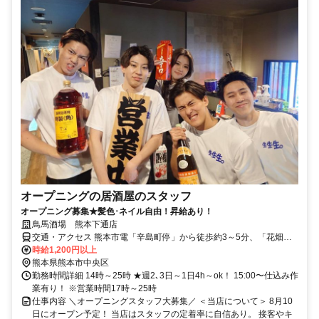
オープニングの居酒屋のスタッフ
オープニング募集★髪色･ネイル自由！昇給あり！
鳥馬酒場 熊本下通店
交通・アクセス 熊本市電「辛島町停」から徒歩約3～5分、「花畑町
停」停留場から徒歩約3～4分
時給1,200円以上
熊本県熊本市中央区
勤務時間詳細 14時～25時 ★週2､3日～1日4h～ok！ 15:00〜仕込み作
業有り！ ※営業時間17時～25時
仕事内容 ＼オープニングスタッフ大募集／ ＜当店について＞ 8月10
日にオープン予定！ 当店はスタッフの定着率に自信あり。 接客やキ