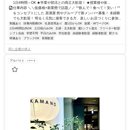
1日4時間～OK ★学業や部活との両立大歓迎！ ★授業後や保...
仕事内容 ＼＼低価格×新業態で話題／／ **飲んで！食べて！安い！**
をコンセプトにした 居酒屋 然やグループで新メンバー募集！ 未経験
でも大歓迎！ 明るく元気に接客できる方、楽しいお店づくりに参加...
制服あり
扶養内勤務OK
社員登用あり
週1日からOK
副業・WワークOK
1日4時間以内OK
土日祝のみOK
主婦・主夫歓迎
週1シフト提出
フリーター歓迎
シフト自由
学歴不問
平日のみOK
学生歓迎
未経験者歓迎
経験者歓迎
駅ナカ
研修あり
ブランクOK
長期歓迎
同じ企業の求人
アルバイト・パート