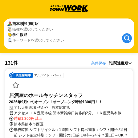
熊本県
呉服町駅
職種を選択してください
学生歓迎
キーワードを選択してください
131件
条件保存
関連度順
アルバイト・パート
居酒屋のホールキッチンスタッフ
2026年9月中旬オープン！オープニング時給1300円！！
すし天串酒場 ぜんや 熊本駅前店
アクセス ＪＲ豊肥本線 熊本新幹線口徒歩約2分、ＪＲ鹿児島本線 熊
本新幹線口徒歩約2分
時給1,300円以上
熊本県熊本市西区
勤務時間 シフトサイクル：1週間 シフト提出期限：シフト開始の5日
前 シフト確定時期：シフト開始の3日前 14時～24時 ＊週1日～OK ＊