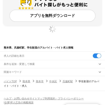
アプリを無料ダウンロード
熊本県、呉服町駅、学生歓迎のアルバイト・バイト求人情報
求人の詳細を表示
条件を追加・変更して検索
市区町村を追加・変更
関連キーワード
完全在宅ワーク 全国
シール貼り 在宅
現在地周辺
ガチャガチャ
犬カフェ
熊本県
駅を追加・変更
バイトTOP
熊本県
熊本市
中央区
呉服町駅
学生歓迎のアルバ
熊本県
すべて
イト・バイト・求人
熊本市
すべて
職種を追加・変更
JR鹿児島本線(博多～八代)
中央区
東区
西区
南区
北区
荒尾駅
南荒尾駅
長洲駅
大野下駅
玉名駅
肥後伊倉駅
木葉駅
田原坂駅
植木駅
西里駅
飲食・フードサービス
八代市
人吉市
荒尾市
水俣市
玉名市
山鹿市
菊池市
宇土市
上天草市
宇城市
阿蘇市
特徴を追加・変更
崇城大学前駅
上熊本駅
熊本駅
西熊本駅
川尻駅
富合駅
宇土駅
松橋駅
小川駅
有佐駅
飲食・フードサービス
すべて
ヘルプ・お問い合わせ
サイトマップ
利用規約・プライバシーポリシー
天草市
合志市
植木町
下益城郡
玉名郡
菊池郡
阿蘇郡
上益城郡
八代郡
葦北郡
千丁駅
新八代駅
八代駅
ホールスタッフ
キッチンスタッフ
皿洗い・洗い場
精肉・鮮魚加工
給食調理
人気
[企業]求人広告の掲載相談
球磨郡
天草郡
雇用形態を追加・変更