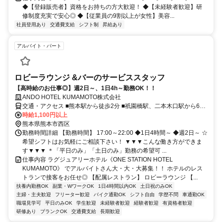
◆【登録販売者】資格をお持ちの方大歓迎！ ◆【未経験者歓迎】研
修制度充実で安心◎ ◆【従業員の9割以上が女性】美容...
社員登用あり
交通費支給
シフト制
昇給あり
アルバイト・パート
ロビーラウンジ &バーのサービススタッフ
【高時給のお仕事◎】週2日～、1日4h～勤務OK！！
ANDO HOTEL KUMAMOTO株式会社
交通・アクセス ■熊本駅から徒歩2分 ■祇園橋駅、二本木口駅から6分
■田崎橋駅から徒歩9分 ★交通費・ガソリン代支給
時給1,100円以上
熊本県熊本市西区
勤務時間詳細 【勤務時間】 17:00～22:00 ◆1日4時間～ ◆週2日～ ☆
希望シフトはお気軽にご相談下さい！ ▼▼▼こんな働き方ができま
す▼▼▼ ＊「平日のみ」「土日のみ」勤務の希望可 ...
仕事内容 ラグジュアリーホテル《ONE STATION HOTEL
KUMAMOTO》 でアルバイトさん大・大・大募集！！ ホテルのレス
トランで接客をお任せ◎ 【配属レストラン】 ロビーラウンジ 【...
扶養内勤務OK
副業・WワークOK
1日4時間以内OK
土日祝のみOK
主婦・主夫歓迎
フリーター歓迎
バイク通勤OK
シフト自由
学歴不問
車通勤OK
職場見学可
平日のみOK
学生歓迎
未経験者歓迎
経験者歓迎
有資格者歓迎
研修あり
ブランクOK
交通費支給
長期歓迎