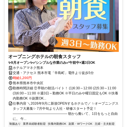
オープニングホテルの朝食スタッフ
✨9月オープン✨✅シンプルな作業のみ✅午前中×週3日OK
ホテルアマネク熊本
交通・アクセス 熊本市電「辛島町」電停より徒歩5分
時給1,200円
熊本県熊本市中央区
勤務時間詳細 ⏰早朝の朝活バイト！ (1)6:30～12:00 (2)5:30～11:00
(3)6:00～11:00 ※週3日～勤務OK ※平日のみや曜日固定もOK ※扶養
内勤務OK ※副業OK...
仕事内容 ＼2026年9月に新規OPENするホテルで／ ✨オープニングス
タッフ大募集✨ 7月中旬より入社・研修スタート予定！
―――――――――――――――― 朝から働いて、1日をもっと自由
に。 午...
制服あり
業界未経験者歓迎
扶養内勤務OK
副業・WワークOK
主婦・主夫歓迎