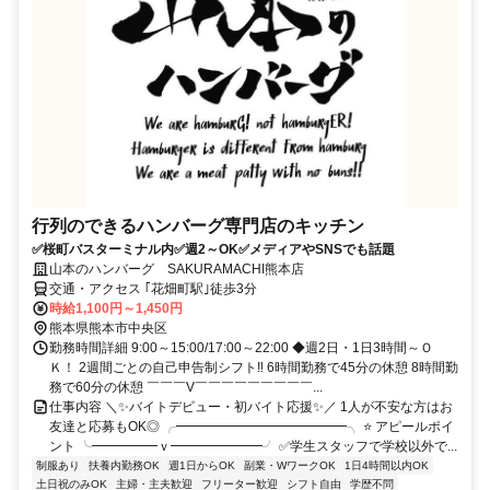
行列のできるハンバーグ専門店のキッチン
✅桜町バスターミナル内✅週2～OK✅メディアやSNSでも話題
山本のハンバーグ SAKURAMACHI熊本店
交通・アクセス ｢花畑町駅｣徒歩3分
時給1,100円～1,450円
熊本県熊本市中央区
勤務時間詳細 9:00～15:00/17:00～22:00 ◆週2日・1日3時間～Ｏ
Ｋ！ 2週間ごとの自己申告制シフト‼ 6時間勤務で45分の休憩 8時間勤
務で60分の休憩 ￣￣￣V￣￣￣￣￣￣￣￣￣...
仕事内容 ＼✨バイトデビュー・初バイト応援✨／ 1人が不安な方はお
友達と応募もOK◎ ╭━━━━━━━━━━━━━╮ ⭐ アピールポイ
ント ╰━━━━━ｖ━━━━━━━╯ ✅学生スタッフで学校以外で...
制服あり
扶養内勤務OK
週1日からOK
副業・WワークOK
1日4時間以内OK
土日祝のみOK
主婦・主夫歓迎
フリーター歓迎
シフト自由
学歴不問