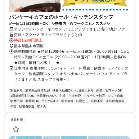
パンケーキカフェのホール・キッチンスタッフ
✅平日は1日1時間～OK！✨扶養内・Wワークにもオススメ✨
オリジナルパンケーキハウス アミュプラザくまもと店(JR九州ファー
ストフーズ㈱)
交通・アクセス アミュプラザくまもと内
時給1,280円以上
熊本県熊本市西区
勤務時間詳細 ★時給1200円★ ≪平日≫ (1)9:30～20:00 週3日・1日1
時間～勤務OK ≪土日≫ (2)9:00～20:00 週2日・1日3時間～勤務OK
★時間・曜日応相談！！ ★...
仕事内容 雇用形態：アルバイト・パート 職種：飲食ホール/フロアス
タッフ、飲食調理スタッフ オリジナルパンケーキハウス アミュプラ
ザくまもと店 スタッフ大募集～！
╭━━━━━━━━━━━━━━━...
制服あり
業界未経験者歓迎
扶養内勤務OK
社員登用あり
副業・WワークOK
1日4時間以内OK
土日祝のみOK
主婦・主夫歓迎
フリーター歓迎
シフト自由
学歴不問
車通勤OK
平日のみOK
学生歓迎
転勤なし
経験不問
未経験者歓迎
午前
経験者歓迎
駅ナカ
派遣社員