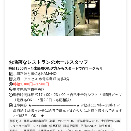
お洒落なレストランのホールスタッフ
時給1300円～✨未経験OK/夕方からスタートでWワークも可
小皿料理と窯焼きKAMANO
交通・アクセス 市電辛島町 徒歩3分
時給1,300円～1,500円
熊本県熊本市中央区
勤務時間詳細 ⏰17：00～23：00 ＊自己申告制シフト ＊週5日ガッツ
リ勤務もOK！ ＊週2.3日～も応相談♪
仕事内容 ★─────────────────★ ✅勤務は17時～23時！ ✅
高時給！頑張った分は給与で還元 ✅まかないはお持ち帰りもできます
♪ ✅週2日～OK！ ★─────────────────...
制服あり
業界未経験者歓迎
副業・WワークOK
1日4時間以内OK
土日祝のみOK
フリーター歓迎
シフト自由
学歴不問
職場見学可
平日のみOK
学生歓迎
転勤なし
経験不問
未経験者歓迎
夕方
ブランクOK
オープニングスタッフ