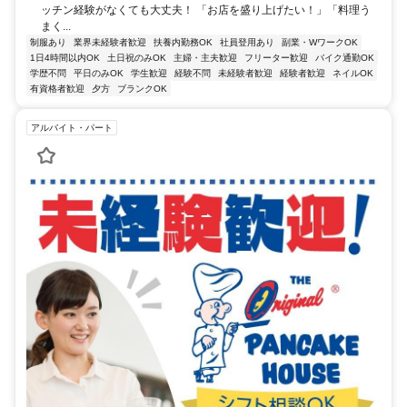
ッチン経験がなくても大丈夫！ 「お店を盛り上げたい！」「料理う
まく...
制服あり
業界未経験者歓迎
扶養内勤務OK
社員登用あり
副業・WワークOK
1日4時間以内OK
土日祝のみOK
主婦・主夫歓迎
フリーター歓迎
バイク通勤OK
学歴不問
平日のみOK
学生歓迎
経験不問
未経験者歓迎
経験者歓迎
ネイルOK
有資格者歓迎
夕方
ブランクOK
アルバイト・パート