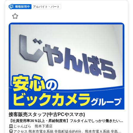
アルバイト・パート
接客販売スタッフ(中古PCやスマホ)
【社員登用率36％以上・昇給制度有】フルタイムでしっかり働きたい方
歓迎！未経験から正社員へ挑戦できます◎面接から最短3日以内で勤務
じゃんぱら 熊本下通店
可能♪
アクセス 熊本市電Ｂ系統 辛島町徒歩約4分、熊本市電Ａ系統 辛島町