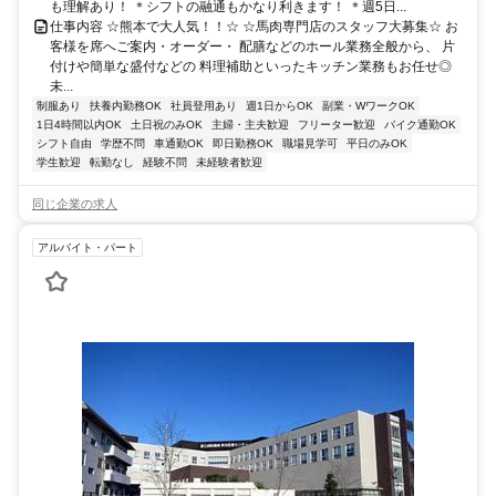
も理解あり！ ＊シフトの融通もかなり利きます！ ＊週5日...
仕事内容 ☆熊本で大人気！！☆ ☆馬肉専門店のスタッフ大募集☆ お
客様を席へご案内・オーダー・ 配膳などのホール業務全般から、 片
付けや簡単な盛付などの 料理補助といったキッチン業務もお任せ◎
未...
制服あり
扶養内勤務OK
社員登用あり
週1日からOK
副業・WワークOK
1日4時間以内OK
土日祝のみOK
主婦・主夫歓迎
フリーター歓迎
バイク通勤OK
シフト自由
学歴不問
車通勤OK
即日勤務OK
職場見学可
平日のみOK
学生歓迎
転勤なし
経験不問
未経験者歓迎
同じ企業の求人
アルバイト・パート