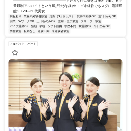
――――――――――――――― ✅好きな時に好きな場所で働ける ✅
登録制アルバイトという選択肢がお勧め！ ✅未経験でもスグに活躍可
能✨ ⭐20～60代男女...
制服あり
業界未経験者歓迎
短期（3ヵ月以内）
扶養内勤務OK
週1日からOK
副業・WワークOK
土日祝のみOK
主婦・主夫歓迎
フリーター歓迎
バイク通勤OK
短期
早朝
シフト自由
学歴不問
車通勤OK
平日のみOK
学生歓迎
転勤なし
経験不問
未経験者歓迎
アルバイト・パート