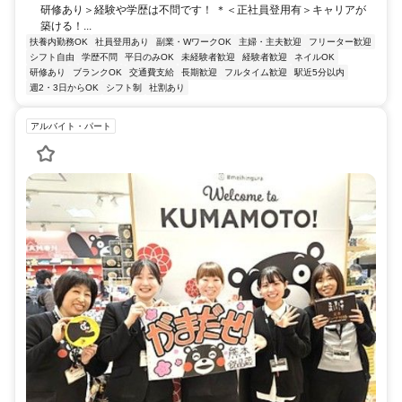
研修あり＞経験や学歴は不問です！ ＊＜正社員登用有＞キャリアが
築ける！...
扶養内勤務OK
社員登用あり
副業・WワークOK
主婦・主夫歓迎
フリーター歓迎
シフト自由
学歴不問
平日のみOK
未経験者歓迎
経験者歓迎
ネイルOK
研修あり
ブランクOK
交通費支給
長期歓迎
フルタイム歓迎
駅近5分以内
週2・3日からOK
シフト制
社割あり
アルバイト・パート