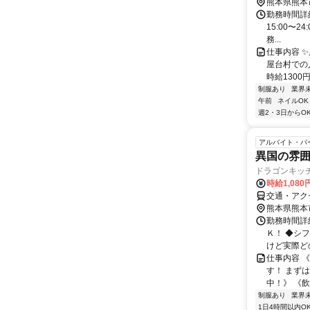
熊本県熊本
勤務時間詳細
15:00〜2
務...
仕事内容 
屋台村での
時給1300円
制服あり
業界
午前
ネイルOK
週2・3日からO
アルバイト・パ
異国の雰囲
ドラゴンキッチ
時給1,080
交通・アク
熊本県熊本
勤務時間詳細 
Ｋ！ ◆シ
けど実際どの
仕事内容 
す！ まず
中！》 《飲
制服あり
業界
1日4時間以内O