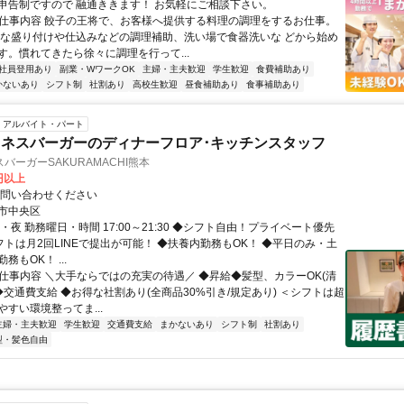
申告制ですので 融通ききます！ お気軽にご相談下さい。
● 仕事内容 餃子の王将で、お客様へ提供する料理の調理をするお仕事。
単な盛り付けや仕込みなどの調理補助、洗い場で食器洗いな どから始め
す。慣れてきたら徐々に調理を行って...
社員登用あり
副業・WワークOK
主婦・主夫歓迎
学生歓迎
食費補助あり
かないあり
シフト制
社割あり
高校生歓迎
昼食補助あり
食事補助あり
アルバイト・パート
ネスバーガーのディナーフロア･キッチンスタッフ
バーガーSAKURAMACHI熊本
0円以上
お問い合わせください
市中央区
・夜 勤務曜日・時間 17:00～21:30 ◆シフト自由！プライベート優先
フトは月2回LINEで提出が可能！ ◆扶養内勤務もOK！ ◆平日のみ・土
務もOK！ ...
● 仕事内容 ＼大手ならではの充実の待遇／ ◆昇給◆髪型、カラーOK(清
◆交通費支給 ◆お得な社割あり(全商品30%引き/規定あり) ＜シフトは超
すい環境整ってま...
主婦・主夫歓迎
学生歓迎
交通費支給
まかないあり
シフト制
社割あり
型・髪色自由