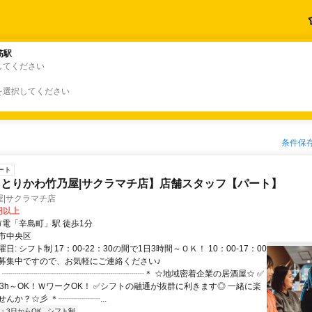
筋駅
筋駅
してください
を選択してください
条件保
ート
とりかわ竹乃屋|サクラマチ店】店舗スタッフ【パート】
屋|サクラマチ店
0円以上
クセス: 市電「辛島町」駅 徒歩1分
市中央区
日: シフト制 17：00-22：30の間で1日3時間～ＯＫ！ 10：00-17：00
募集中ですので、お気軽にご連絡ください♪
 ＊┈┈┈┈┈┈┈┈┈┈┈┈┈┈┈┈┈＊ ☆地域密着企業の居酒屋☆ ✅
日3h～OK！ＷワークOK！ ✅シフトの融通が抜群に利きます◎ 一緒に楽
んか？☆彡 ＊┈┈┈┈┈...
2・3日からOK
シフト制