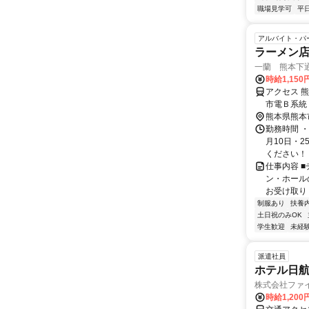
職場見学可
平
アルバイト・パ
ラーメン店
一蘭 熊本下
時給1,150
アクセス 
市電Ｂ系統
徒歩5分/
熊本県熊本
1分
勤務時間 
月10日・2
ください！ 
仕事内容 
ン・ホール
お受け取り 
制服あり
扶養
土日祝のみOK
学生歓迎
未経
派遣社員
ホテル日航
株式会社ファ
時給1,200