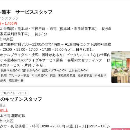
ル熊本 サービススタッフ
インスタッフ
円～1,400円
熊本城・市役所前 ・市電（熊本城・市役所前下車）…徒歩6
（家庭裁判所前下車）…徒歩1分
市中央区
形労働時間制 7:00～22:00の間で4時間～ ■1週間毎にシフト調整■ [勤務
0～20:00 ・11:00～17:00 ・17:00～22:00 など 土日含む週1...
＼ホテルブライダル・接客に興味がある方にピッタリ♪／ ＜主なお仕事内
Rホテル熊本内でのブライダルサービス業務 ・会場内のセッティング ・お
のサービス ・片付け 等 研...
扶養内勤務OK
週1日からOK
副業・WワークOK
土日祝のみOK
長期
フリーター歓迎
即日勤務OK
英語
未経験者歓迎
経験者歓迎
研修あり
給あり
履歴書不要
アルバイト・パート
将のキッチンスタッフ
通店
0円以上
熊本市電 花畑町駅
市中央区
方・夜 勤務曜日・時間 10:00～26:00内 ※週1日～,1日2or3h～OK シ