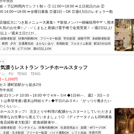
市中央区
 ＜下記時間内でシフト制＞ ① 11:00〜18:00 ⏩土日祝日のみ ②
4:00 14:00〜18:00 ⏩全曜日募集 ⏰週3日～OK ⏰週4,5日のレギュラー勤
✨店舗拡大につき新メニュー大募集✨ ➰新規メンバー積極採用中➰ ＼熊本
人気のお仕事✨／ - ✅くまもと唐揚げ選手権で金賞受賞！ ✅週2日以上/
以上 ✅週末土日だけ/...
未経験者歓迎
扶養内勤務OK
フリーター歓迎
学生歓迎
経験不問
未経験者歓迎
夜間
夕方
交通費支給
まかないあり
長期歓迎
フルタイム歓迎
駅近5分以内
K
シフト制
ピアスOK
週4日以上OK
ート
気漂うレストラン ランチホールスタッフ
ン FU TENG TENG
円～1,200円
セス 通町筋駅から徒歩2分
市中央区
(1)ランチ 10:00～16:00 中で４H～５H ◆1日4h～、週2・3日～Ｏ
フトは希望考慮♪週末は時給ＵＰ♪ ◆平日のみＯＫ♪ 「がっつり働きたい
くらいシ...
《ホールスタッフ》 注文とりや料理の配膳からスタートしていただきま
は簡単なお仕事から覚えていきましょう◎ 《ディナータイムも同時募集
食店経験者大歓迎》 飲食経験者や...
未経験者歓迎
ランチタイム
扶養内勤務OK
社員登用あり
副業・WワークOK
K
主婦・主夫歓迎
フリーター歓迎
バイク通勤OK
シフト自由
学歴不問