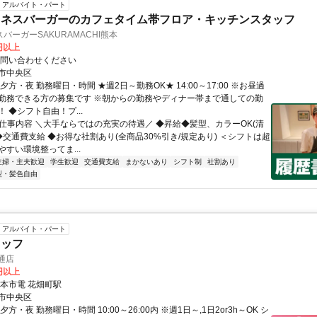
アルバイト・パート
ュネスバーガーのカフェタイム帯フロア・キッチンスタッフ
バーガーSAKURAMACHI熊本
0円以上
お問い合わせください
市中央区
夕方・夜 勤務曜日・時間 ★週2日～勤務OK★ 14:00～17:00 ※お昼過
勤務できる方の募集です ※朝からの勤務やディナー帯まで通しての勤
 ◆シフト自由！プ...
● 仕事内容 ＼大手ならではの充実の待遇／ ◆昇給◆髪型、カラーOK(清
◆交通費支給 ◆お得な社割あり(全商品30%引き/規定あり) ＜シフトは超
すい環境整ってま...
主婦・主夫歓迎
学生歓迎
交通費支給
まかないあり
シフト制
社割あり
型・髪色自由
アルバイト・パート
タッフ
通店
0円以上
熊本市電 花畑町駅
市中央区
方・夜 勤務曜日・時間 10:00～26:00内 ※週1日～,1日2or3h～OK シ