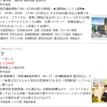
交通アクセス 最寄駅：通町筋 通町筋駅 徒歩3分
市中央区
形労働時間制 7:00～22:00の間で4時間～ ■1週間毎にシフト調整■ ・
:00 ・10:00～18:00 ・17:00～22:00など ※土日含め週1日以上勤務でき...
＼ホテル・ブライダル・接客に興味がある方にピッタリ♪／ □ホテル日航
ンケットサービススタッフ□ 婚礼・企業パーティー・各種会議など、
が行われるバンケット会場にて 会場の...
社員登用あり
土日祝のみOK
主婦・主夫歓迎
長期
フリーター歓迎
学歴不問
平日のみOK
未経験者歓迎
経験者歓迎
月1シフト提出
研修あり
制服貸与
ブランクOK
交通費支給
駅近5分以内
週4日以上OK
昇給あり
アルバイト・パート
ッフ
 下通り店
円～1,200円
通町筋駅より徒歩3分
市中央区
昼 勤務曜日・時間 ■募集時間 8：00～17：00 ■勤務条件 週3日以上、1
上 ▷毎週土日どちらかと祝日(大型連休)できる方 ▷長期歓迎！シフトは
に乗ります
● 仕事内容 釣銭間違いの心配がない自動釣銭機なので、バーコードをピ
取っておつりも自動！現金以外の電子マネーやクレジットカード決済を
はどの端末を使うのか覚えるだけなので...
学生歓迎
シフト制
高校生歓迎