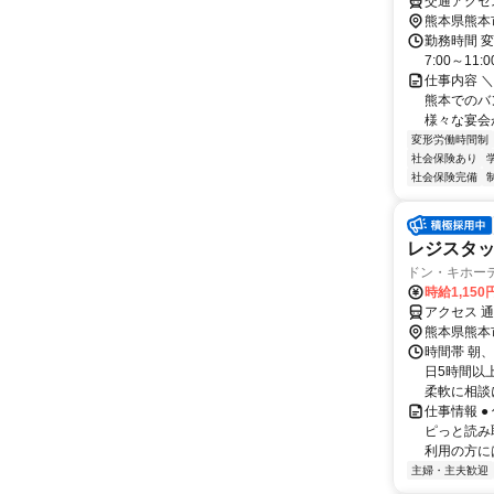
熊本県熊本
勤務時間 変
7:00～11
仕事内容 
熊本でのバ
様々な宴会
変形労働時間制
社会保険あり
社会保険完備
レジスタ
ドン・キホーテ
時給1,150
アクセス 
熊本県熊本
時間帯 朝、
日5時間以
柔軟に相談
仕事情報 
ピっと読み
利用の方に
主婦・主夫歓迎