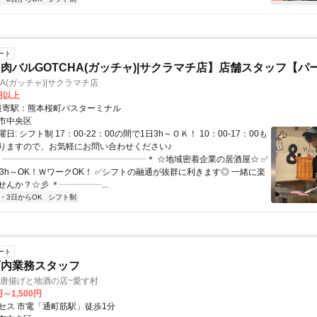
ート
肉バルGOTCHA(ガッチャ)|サクラマチ店】店舗スタッフ【パ
HA(ガッチャ)|サクラマチ店
0円以上
クセス: 最寄駅：熊本桜町バスターミナル
市中央区
: シフト制 17：00-22：00の間で1日3h～ＯＫ！ 10：00-17：00も
りますので、お気軽にお問い合わせください♪
 ＊┈┈┈┈┈┈┈┈┈┈┈┈┈┈┈┈┈＊ ☆地域密着企業の居酒屋☆ ✅
日3h～OK！ＷワークOK！ ✅シフトの融通が抜群に利きます◎ 一緒に楽
んか？☆彡 ＊┈┈┈┈┈...
2・3日からOK
シフト制
ート
店内業務スタッフ
旨唐揚げと地酒の店~愛す村
円～1,500円
セス 市電「通町筋駅」徒歩1分