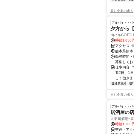
同じ企業の求人
アルバイト・パ
夕方から【
肉バルGOTC
時給1,05
ア
熊本県熊本
勤務時間・曜日
募集してお
仕事内容:
週2日、1
しく働きませ
交通費支給
週
同じ企業の求人
アルバイト・パ
居酒屋の
大衆鶏酒場~
時給1,300
交通・アク