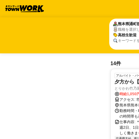
熊本県
熊本県
通町
通町
職種を選択
高校生歓迎
高校生歓迎
キーワード
14件
アルバイト・パ
夕方から【
とりかわ竹乃
時給1,05
ア
熊本県熊本
勤務時間・曜
の時間帯も
仕事内容:
週2日、1
しく働きませ
交通費支給
週