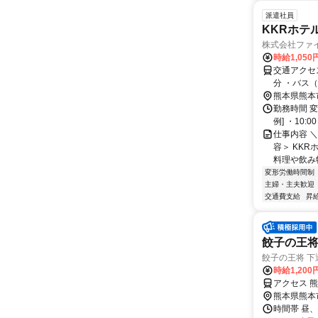
派遣社員
KKRホテ
株式会社ファ
時給1,050
交通アクセス 最寄駅：
分 ・バス
熊本県熊本
勤務時間 変
例] ・10:0
仕事内容 
容＞ KK
料理や飲み物
変形労働時間制
主婦・主夫歓迎
交通費支給
昇
餃子の王
餃子の王将 下
時給1,20
アクセス 
熊本県熊本
時間帯 昼、夕