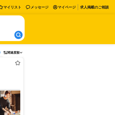
マイリスト
メッセージ
マイページ
求人掲載のご相談
存
関連度順