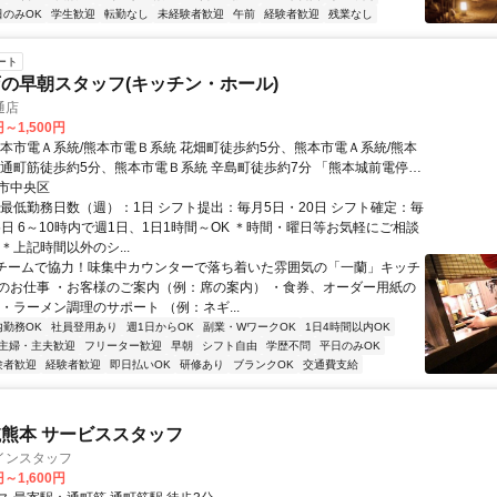
日のみOK
学生歓迎
転勤なし
未経験者歓迎
午前
経験者歓迎
残業なし
ート
の早朝スタッフ(キッチン・ホール)
通店
円～1,500円
熊本市電Ａ系統/熊本市電Ｂ系統 花畑町徒歩約5分、熊本市電Ａ系統/熊本
 通町筋徒歩約5分、熊本市電Ｂ系統 辛島町徒歩約7分 「熊本城前電停」
銀座通り下通アーケード～国道3号線方面へ30ｍ/市営バス「下通筋」徒歩
市中央区
・最低勤務日数（週）：1日 シフト提出：毎月5日・20日 シフト確定：毎
5日 6～10時内で週1日、1日1時間～OK ＊時間・曜日等お気軽にご相談
＊上記時間以外のシ...
■チームで協力！味集中カウンターで落ち着いた雰囲気の「一蘭」キッチ
のお仕事 ・お客様のご案内（例：席の案内） ・食券、オーダー用紙の
・ラーメン調理のサポート （例：ネギ...
内勤務OK
社員登用あり
週1日からOK
副業・WワークOK
1日4時間以内OK
主婦・主夫歓迎
フリーター歓迎
早朝
シフト自由
学歴不問
平日のみOK
験者歓迎
経験者歓迎
即日払いOK
研修あり
ブランクOK
交通費支給
熊本 サービススタッフ
インスタッフ
円～1,600円