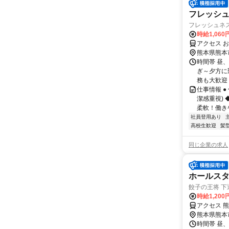
フレッシ
フレッシュネス
時給1,06
アクセス 
熊本県熊本
時間帯 昼、
ぎ～夕方に
務も大歓迎！
仕事情報 
潔感重視) 
柔軟！働きや
社員登用あり
高校生歓迎
髪
同じ企業の求人
ホールス
餃子の王将 下
時給1,20
アクセス 
熊本県熊本
時間帯 昼、夕