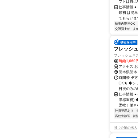
フトは自己
仕事情報 
最初 は簡
てもらいま
扶養内勤務OK
交通費支給
ま
フレッシュ
フレッシュネス
時給1,06
アクセス 
熊本県熊本
時間帯 夕方
OK★ ◆シ
日祝のみの勤
仕事情報 
潔感重視) 
柔軟！働きや
社員登用あり
高校生歓迎
髪
同じ企業の求人