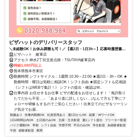
ピザハットのデリバリースタッフ
＼未経験OK！お休み調整も可！／【週2日・1日3h～】応募時履歴書不
要！
ピザハット 健軍店
アクセス 神水2丁目交差点側・TSUTAYA健軍店内
時給1,080円以上
熊本県熊本市東区
勤務時間 シフトサイクル：1週間 10:30～22:00 ★週2日・3h～OK ★
勤務時間・曜日は気軽に相談OK！シフト自由 ★固定シフトも応相談
《シフトはWEBで集計！》 シフトの提出・確認はW...
仕事内容 お任せするお仕事 ピザの配達をお任せします！「免許取り
たてだから不安…」「あまり道に詳しくない…｣なんて方も丁寧にフ
ォローや研修もするのでご安心ください！出来立てのピザをツーリン
グ気分でお届...
制服あり
扶養内勤務OK
社員登用あり
週1日からOK
副業・WワークOK
1日4時間以内OK
土日祝のみOK
主婦・主夫歓迎
週1シフト提出
フリーター歓迎
バイク通勤OK
早朝
シフト自由
学歴不問
平日のみOK
学生歓迎
未経験者歓迎
午前
経験者歓迎
夜間