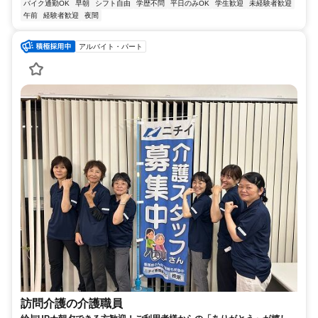
バイク通勤OK
早朝
シフト自由
学歴不問
平日のみOK
学生歓迎
未経験者歓迎
午前
経験者歓迎
夜間
アルバイト・パート
訪問介護の介護職員