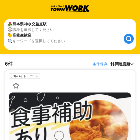
熊本県
神水交差点駅
職種を選択してください
高校生歓迎
キーワードを選択してください
6件
条件保存
関連度順
アルバイト・パート