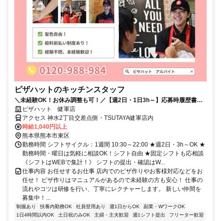
ピザハットのキッチンスタッフ
＼未経験OK！お休み調整も可！／【週2日・1日3h～】応募時履歴書不
要！
ピザハット 健軍店
アクセス 神水2丁目交差点側・TSUTAYA健軍店内
時給1,040円以上
熊本県熊本市東区
勤務時間 シフトサイクル：1週間 10:30～22:00 ★週2日・3h～OK ★
勤務時間・曜日は気軽に相談OK！シフト自由 ★固定シフトも応相談
《シフトはWEBで集計！》 シフトの提出・確認はW...
仕事内容 お任せするお仕事 店内でのピザ作りやお客様対応などをお
任せ！ ピザ作りはマニュアルがあるので未経験の方も安心！ 仕事の
流れやコツは研修を行い、丁寧にレクチャーします。 新しい仲間を
募集中！...
制服あり
扶養内勤務OK
社員登用あり
週1日からOK
副業・WワークOK
1日4時間以内OK
土日祝のみOK
主婦・主夫歓迎
週1シフト提出
フリーター歓迎