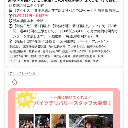
給与UP★朝夕できる方歓迎！ご利用者様からの「ありがとう」が嬉しい
お仕事です。
株式会社ニチイ学館
【アクセス】 豊肥本線水前寺駅よりバスで10分 ■住 所 熊本県 熊本市
中央区 神水１丁目 3番1号 ヨネザワ熊本県庁前ビル3階C号室 ■アクセ
時給1,217円～1,457円
ス 豊肥本線水前寺駅よりバスで10分
熊本県熊本市中央区
【勤務日数】 週1日以上 【勤務時間】 週1日以上／シフト制 1日8時
間、週40時間を上限として、1日1時間からOK 1ヶ月の契約時間内で
シフトを作成します。 ＜勤務例＞ 毎週月曜 A様宅 9：0...
【職種】 訪問介護 介護職員 【雇用形態】 パート・アルバイト
制服あり
業界未経験者歓迎
育休延長あり
ランチタイム
扶養内勤務OK
社員登用あり
無料研修
週1日からOK
副業・WワークOK
1日4時間以内OK
土日祝のみOK
主婦・主夫歓迎
60代も応募可
資格取得支援あり
長期
フリーター歓迎
社会保険あり
産休・育休取得実績あり
早朝
午後
アルバイト・パート