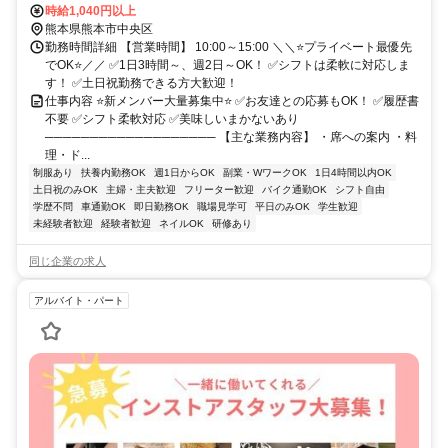
時給1,040円以上
熊本県熊本市中央区
勤務時間詳細 【営業時間】 10:00～15:00 ＼＼⭐プライベート最優先
でOK⭐／／ ✅1日3時間～、週2日～OK！ ✅シフトは柔軟に対応しま
す！ ✅土日祝勤務できる方大歓迎！
仕事内容 ⭐新メンバー大量募集中⭐ ✅お友達との応募もOK！ ✅履歴書
不要 ✅シフト柔軟対応 ✅美味しいまかないあり
─────────────────── 【主な業務内容】 ・席への案内 ・料
理・ド...
制服あり
扶養内勤務OK
週1日からOK
副業・WワークOK
1日4時間以内OK
土日祝のみOK
主婦・主夫歓迎
フリーター歓迎
バイク通勤OK
シフト自由
学歴不問
車通勤OK
即日勤務OK
職場見学可
平日のみOK
学生歓迎
未経験者歓迎
経験者歓迎
ネイルOK
研修あり
同じ企業の求人
アルバイト・パート