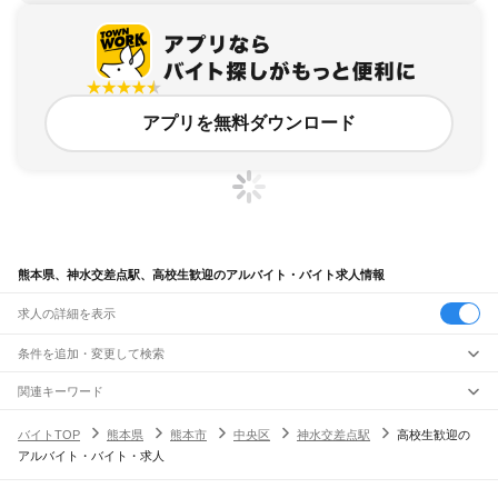
アプリを無料ダウンロード
熊本県、神水交差点駅、高校生歓迎のアルバイト・バイト求人情報
求人の詳細を表示
条件を追加・変更して検索
市区町村を追加・変更
関連キーワード
完全在宅ワーク 全国
シール貼り 在宅
現在地周辺
ガチャガチャ
犬カフェ
熊本県
駅を追加・変更
バイトTOP
熊本県
熊本市
中央区
神水交差点駅
高校生歓迎の
熊本県
すべて
アルバイト・バイト・求人
熊本市
すべて
職種を追加・変更
JR鹿児島本線(博多～八代)
中央区
東区
西区
南区
北区
荒尾駅
南荒尾駅
長洲駅
大野下駅
玉名駅
肥後伊倉駅
木葉駅
田原坂駅
植木駅
西里駅
飲食・フードサービス