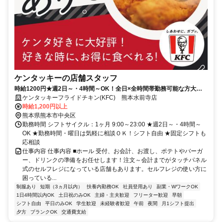
ケンタッキーの店舗スタッフ
時給1200円★週2日～・4時間～OK！全日×全時間帯勤務可能な方大歓
迎♪
ケンタッキーフライドチキン(KFC) 熊本水前寺店
時給1,200円以上
熊本県熊本市中央区
勤務時間 シフトサイクル：1ヶ月 9:00～23:00 ★週2日～・4時間～
OK ★勤務時間・曜日は気軽に相談ＯＫ！シフト自由 ★固定シフトも
応相談
仕事内容 仕事内容 ■ホール 受付、お会計、お渡し、ポテトやバーガ
ー、ドリンクの準備をお任せします！注文～会計までがタッチパネル
式のセルフレジになっている店舗もあります。セルフレジの使い方に
困っている...
制服あり
短期（3ヵ月以内）
扶養内勤務OK
社員登用あり
副業・WワークOK
1日4時間以内OK
土日祝のみOK
主婦・主夫歓迎
フリーター歓迎
早朝
シフト自由
平日のみOK
学生歓迎
未経験者歓迎
午前
夜間
月1シフト提出
夕方
ブランクOK
交通費支給