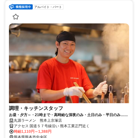
アルバイト・パート
調理・キッチンスタッフ
お昼・夕方～・21時まで・高時給な深夜のみ・土日のみ・平日のみ…好
きな時間・曜日でＯＫ！
丸源ラーメン 熊本上京塚店
アクセス 国道５７号線沿い 熊本工業正門近く
時給1,110円～1,388円
熊本県熊本市中央区