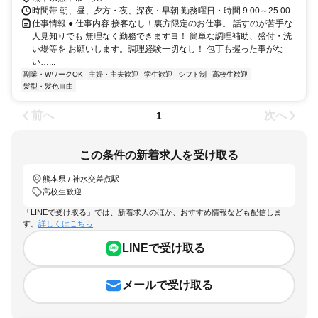
時間帯 朝、昼、夕方・夜、深夜・早朝 勤務曜日・時間 9:00～25:00
仕事情報 ● 仕事内容 接客なし！裏方限定のお仕事。 話すのが苦手な
人見知りでも 無理なく勤務できますヨ！ 簡単な調理補助、盛付・洗
い場等を お願いします。調理経験一切なし！ 包丁も握った事がな
い…...
副業・WワークOK
主婦・主夫歓迎
学生歓迎
シフト制
高校生歓迎
髪型・髪色自由
前へ
次へ
1
この条件の新着求人を受け取る
熊本県 / 神水交差点駅
高校生歓迎
「LINEで受け取る」では、新着求人のほか、おすすめ情報なども配信しま
す。
詳しくはこちら
LINEで受け取る
メールで受け取る