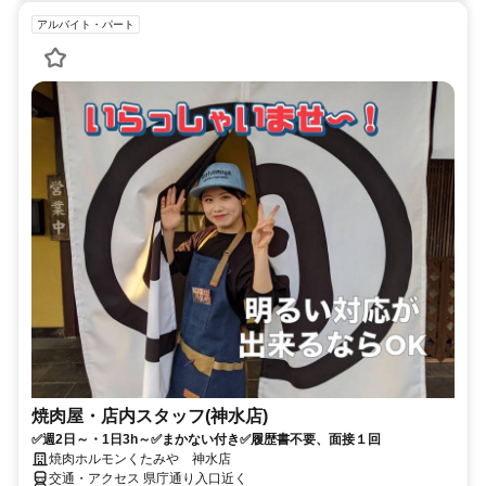
アルバイト・パート
焼肉屋・店内スタッフ(神水店)
✅週2日～・1日3h～✅まかない付き✅履歴書不要、面接１回
焼肉ホルモンくたみや 神水店
交通・アクセス 県庁通り入口近く