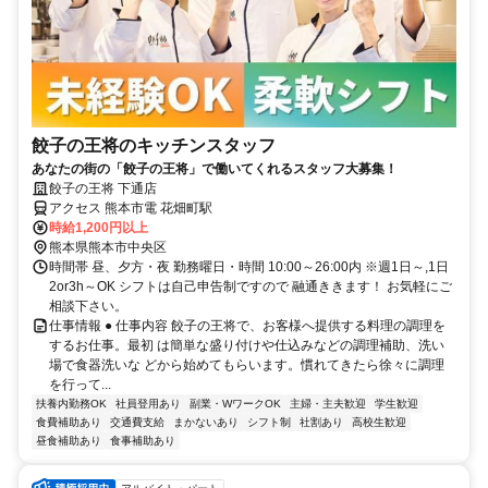
餃子の王将のキッチンスタッフ
あなたの街の「餃子の王将」で働いてくれるスタッフ大募集！
餃子の王将 下通店
アクセス 熊本市電 花畑町駅
時給1,200円以上
熊本県熊本市中央区
時間帯 昼、夕方・夜 勤務曜日・時間 10:00～26:00内 ※週1日～,1日
2or3h～OK シフトは自己申告制ですので 融通ききます！ お気軽にご
相談下さい。
仕事情報 ● 仕事内容 餃子の王将で、お客様へ提供する料理の調理を
するお仕事。最初 は簡単な盛り付けや仕込みなどの調理補助、洗い
場で食器洗いな どから始めてもらいます。慣れてきたら徐々に調理
を行って...
扶養内勤務OK
社員登用あり
副業・WワークOK
主婦・主夫歓迎
学生歓迎
食費補助あり
交通費支給
まかないあり
シフト制
社割あり
高校生歓迎
昼食補助あり
食事補助あり