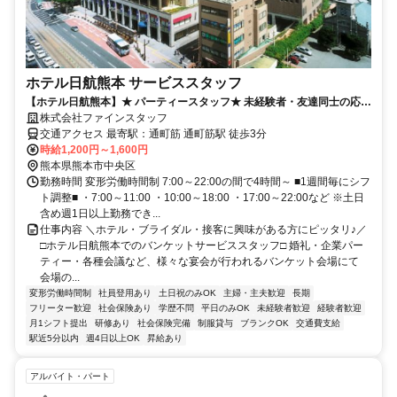
ホテル日航熊本 サービススタッフ
【ホテル日航熊本】★ パーティースタッフ★ 未経験者・友達同士の応募
大歓迎！！
株式会社ファインスタッフ
交通アクセス 最寄駅：通町筋 通町筋駅 徒歩3分
時給1,200円～1,600円
熊本県熊本市中央区
勤務時間 変形労働時間制 7:00～22:00の間で4時間～ ■1週間毎にシフ
ト調整■ ・7:00～11:00 ・10:00～18:00 ・17:00～22:00など ※土日
含め週1日以上勤務でき...
仕事内容 ＼ホテル・ブライダル・接客に興味がある方にピッタリ♪／
□ホテル日航熊本でのバンケットサービススタッフ□ 婚礼・企業パー
ティー・各種会議など、様々な宴会が行われるバンケット会場にて
会場の...
変形労働時間制
社員登用あり
土日祝のみOK
主婦・主夫歓迎
長期
フリーター歓迎
社会保険あり
学歴不問
平日のみOK
未経験者歓迎
経験者歓迎
月1シフト提出
研修あり
社会保険完備
制服貸与
ブランクOK
交通費支給
駅近5分以内
週4日以上OK
昇給あり
アルバイト・パート