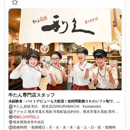
牛たん専門店スタッフ
未経験者・バイトデビューも大歓迎！短時間勤務ＯＫのシフト制で、都
合に合わせて働きやすい職場です。
牛たん炭焼 利久 熊本店(SAKURAMACHI Kumamoto)
アクセス 熊本市電Ｂ系統 辛島町徒歩約4分、熊本市電Ｂ系統 西辛島
町出入口1徒歩約6分
時給1,100円以上
熊本県熊本市中央区
勤務時間 ・勤務曜日：月・火・水・木・金・土・日・祝 ・勤務時