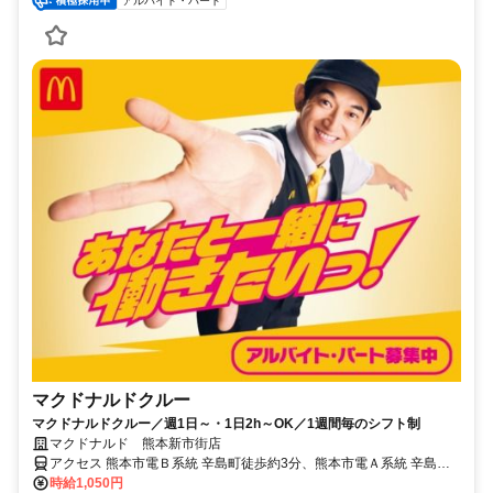
アルバイト・パート
マクドナルドクルー
マクドナルドクルー／週1日～・1日2h～OK／1週間毎のシフト制
マクドナルド 熊本新市街店
アクセス 熊本市電Ｂ系統 辛島町徒歩約3分、熊本市電Ａ系統 辛島町
徒歩約3分、熊本市電Ａ系統/熊本市電Ｂ系統 花畑町徒歩約6分 辛島町
時給1,050円