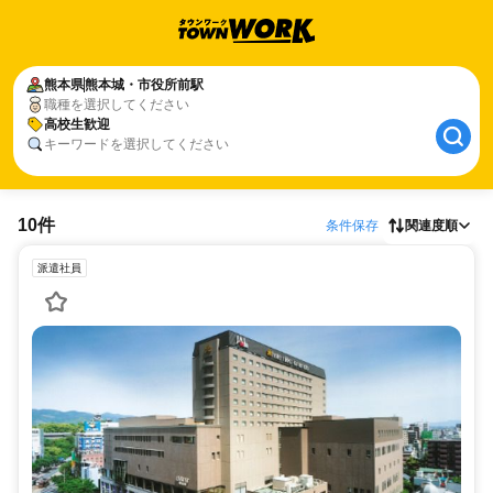
熊本県
熊本城・市役所前駅
職種を選択してください
高校生歓迎
キーワードを選択してください
10件
条件保存
関連度順
派遣社員