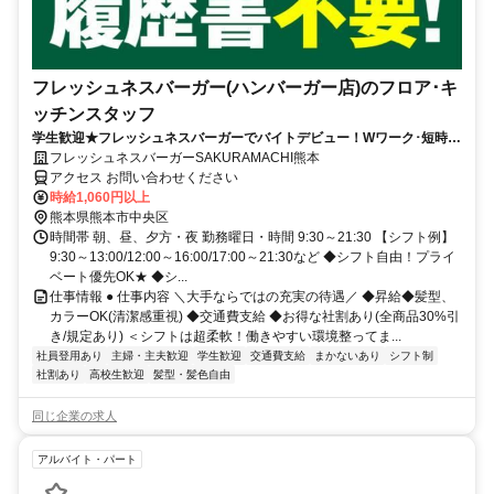
フレッシュネスバーガー(ハンバーガー店)のフロア･キ
ッチンスタッフ
学生歓迎★フレッシュネスバーガーでバイトデビュー！Wワーク･短時間
OK！社割あり★履歴書不要
フレッシュネスバーガーSAKURAMACHI熊本
アクセス お問い合わせください
時給1,060円以上
熊本県熊本市中央区
時間帯 朝、昼、夕方・夜 勤務曜日・時間 9:30～21:30 【シフト例】
9:30～13:00/12:00～16:00/17:00～21:30など ◆シフト自由！プライ
ベート優先OK★ ◆シ...
仕事情報 ● 仕事内容 ＼大手ならではの充実の待遇／ ◆昇給◆髪型、
カラーOK(清潔感重視) ◆交通費支給 ◆お得な社割あり(全商品30%引
き/規定あり) ＜シフトは超柔軟！働きやすい環境整ってま...
社員登用あり
主婦・主夫歓迎
学生歓迎
交通費支給
まかないあり
シフト制
社割あり
高校生歓迎
髪型・髪色自由
同じ企業の求人
アルバイト・パート