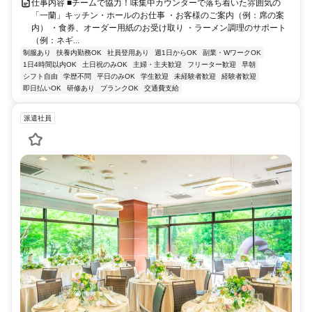
仕事内容 ■チームで協力！味集中カウンターで落ち着いた雰囲気の
「一蘭」キッチン・ホールのお仕事 ・お客様のご案内（例：席の案
内） ・食券、オーダー用紙のお受け取り ・ラーメン調理のサポート
（例：ネギ...
制服あり
扶養内勤務OK
社員登用あり
週1日からOK
副業・WワークOK
1日4時間以内OK
土日祝のみOK
主婦・主夫歓迎
フリーター歓迎
早朝
シフト自由
学歴不問
平日のみOK
学生歓迎
未経験者歓迎
経験者歓迎
即日払いOK
研修あり
ブランクOK
交通費支給
派遣社員