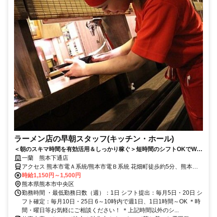
ラーメン店の早朝スタッフ(キッチン・ホール)
＜朝のスキマ時間を有効活用＆しっかり稼ぐ＞短時間のシフトOKでWワ
ークにもオススメ♪髪色自由！
一蘭 熊本下通店
アクセス 熊本市電Ａ系統/熊本市電Ｂ系統 花畑町徒歩約5分、熊本市
電Ａ系統/熊本市電Ｂ系統 通町筋徒歩約5分、熊本市電Ｂ系統 辛島町
時給1,150円～1,500円
徒歩約7分 「熊本城前電停」徒歩5分/銀座通り下通アーケード～国道
熊本県熊本市中央区
3号線方面へ30ｍ/市営バス「下通筋」徒歩1分
勤務時間 ・最低勤務日数（週）：1日 シフト提出：毎月5日・20日 シ
フト確定：毎月10日・25日 6～10時内で週1日、1日1時間～OK ＊時
間・曜日等お気軽にご相談ください！ ＊上記時間以外のシ...