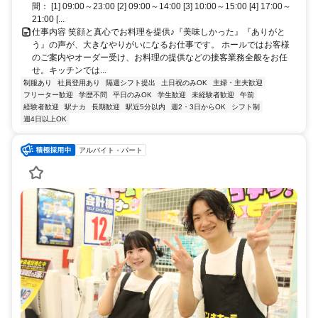
間： [1] 09:00～23:00 [2] 09:00～14:00 [3] 10:00～15:00 [4] 17:00～
21:00 [...
仕事内容 笑顔と真心でお料理を提供♪『美味しかった』『ありがと
う』の声が、大きなやりがいになるお仕事です。 ホールではお客様
のご案内やオーダー受け、お料理の提供などの接客業務全般をお任
せ。キッチンでは...
制服あり
社員登用あり
隔週シフト提出
土日祝のみOK
主婦・主夫歓迎
フリーター歓迎
学歴不問
平日のみOK
学生歓迎
未経験者歓迎
午前
経験者歓迎
駅ナカ
長期歓迎
駅近5分以内
週2・3日からOK
シフト制
週4日以上OK
アルバイト・パート