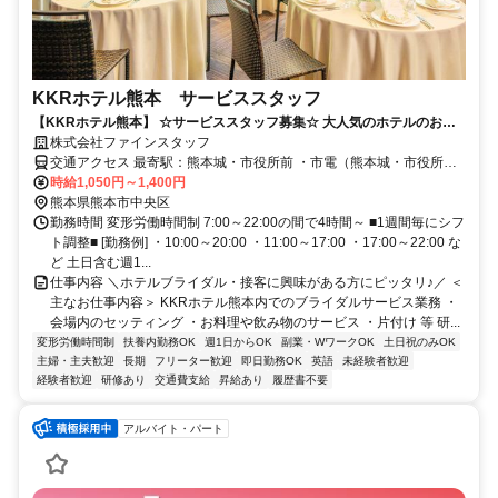
KKRホテル熊本 サービススタッフ
【KKRホテル熊本】 ☆サービススタッフ募集☆ 大人気のホテルのお仕
事！ 未経験者・友達同士の応募大歓迎！！
株式会社ファインスタッフ
交通アクセス 最寄駅：熊本城・市役所前 ・市電（熊本城・市役所前
下車）…徒歩6分 ・バス（家庭裁判所前下車）…徒歩1分
時給1,050円～1,400円
熊本県熊本市中央区
勤務時間 変形労働時間制 7:00～22:00の間で4時間～ ■1週間毎にシフ
ト調整■ [勤務例] ・10:00～20:00 ・11:00～17:00 ・17:00～22:00 な
ど 土日含む週1...
仕事内容 ＼ホテルブライダル・接客に興味がある方にピッタリ♪／ ＜
主なお仕事内容＞ KKRホテル熊本内でのブライダルサービス業務 ・
会場内のセッティング ・お料理や飲み物のサービス ・片付け 等 研...
変形労働時間制
扶養内勤務OK
週1日からOK
副業・WワークOK
土日祝のみOK
主婦・主夫歓迎
長期
フリーター歓迎
即日勤務OK
英語
未経験者歓迎
経験者歓迎
研修あり
交通費支給
昇給あり
履歴書不要
アルバイト・パート