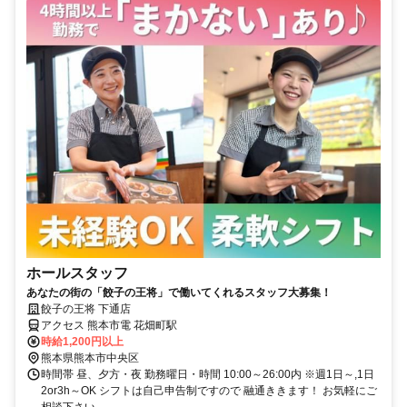
ホールスタッフ
あなたの街の「餃子の王将」で働いてくれるスタッフ大募集！
餃子の王将 下通店
アクセス 熊本市電 花畑町駅
時給1,200円以上
熊本県熊本市中央区
時間帯 昼、夕方・夜 勤務曜日・時間 10:00～26:00内 ※週1日～,1日
2or3h～OK シフトは自己申告制ですので 融通ききます！ お気軽にご
相談下さい。