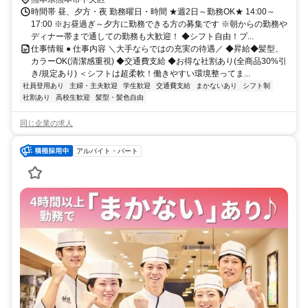
時間帯 昼、夕方・夜 勤務曜日・時間 ★週2日～勤務OK★ 14:00～
17:00 ※お昼過ぎ～夕方に勤務できる方の募集です ※朝からの勤務や
ディナー帯まで通しての勤務も大歓迎！ ◆シフト自由！プ...
仕事情報 ● 仕事内容 ＼大手ならではの充実の待遇／ ◆昇給◆髪型、
カラーOK(清潔感重視) ◆交通費支給 ◆お得な社割あり(全商品30%引
き/規定あり) ＜シフトは超柔軟！働きやすい環境整ってま...
社員登用あり
主婦・主夫歓迎
学生歓迎
交通費支給
まかないあり
シフト制
社割あり
高校生歓迎
髪型・髪色自由
同じ企業の求人
アルバイト・パート