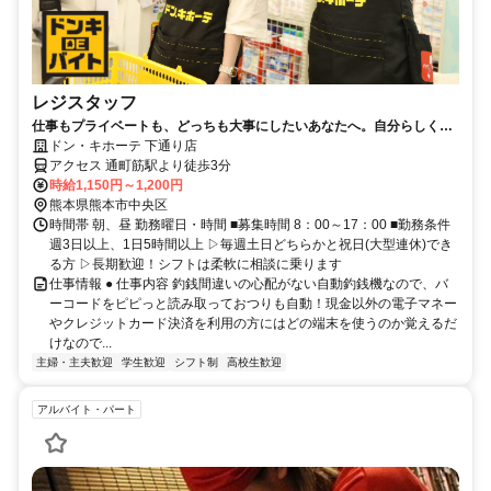
レジスタッフ
仕事もプライベートも、どっちも大事にしたいあなたへ。自分らしく働
くって、こんなに楽しい。
ドン・キホーテ 下通り店
アクセス 通町筋駅より徒歩3分
時給1,150円～1,200円
熊本県熊本市中央区
時間帯 朝、昼 勤務曜日・時間 ■募集時間 8：00～17：00 ■勤務条件
週3日以上、1日5時間以上 ▷毎週土日どちらかと祝日(大型連休)でき
る方 ▷長期歓迎！シフトは柔軟に相談に乗ります
仕事情報 ● 仕事内容 釣銭間違いの心配がない自動釣銭機なので、バ
ーコードをピピっと読み取っておつりも自動！現金以外の電子マネー
やクレジットカード決済を利用の方にはどの端末を使うのか覚えるだ
けなので...
主婦・主夫歓迎
学生歓迎
シフト制
高校生歓迎
アルバイト・パート