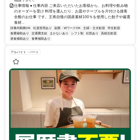
仕事情報 ● 仕事内容 ご来店いただいたお客様から、お料理や飲み物
のオーダーを受け 料理を運んだり、お皿やテーブルを片付ける接客
全般のお仕事 です。王将自慢の国産素材100％を使用した餃子や厳選
食材...
扶養内勤務OK
社員登用あり
副業・WワークOK
主婦・主夫歓迎
学生歓迎
食費補助あり
交通費支給
まかないあり
シフト制
社割あり
高校生歓迎
昼食補助あり
食事補助あり
アルバイト・パート