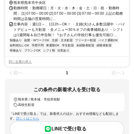
[熊本市電Ａ系統] 辛島町 [熊本市電Ｂ系統] 花畑町 [熊本市電Ａ系統] 花
熊本県熊本市中央区
畑町 [熊本市電Ｂ系統] 熊本城・市役所前 [熊本市電Ａ系統]
勤務時間 ・勤務曜日：月・火・水・木・金・土・日・祝 ・勤務時
間： [1] 07:00～00:00 [2] 07:00～00:00 [3] 07:00～00:00 上記の勤務
時間は店舗の営業時間に...
仕事内容 ・週1日～、1日2h～OK！ ・主婦(夫)さん多数活躍中 ・バイ
トデビューも大歓迎 ・全メニュー30％オフの食事補助あり ・シフト
は1週間毎＆自己申告制！ ┗お子さんの学校行事も優先可能◎ ...
制服あり
副業・WワークOK
主婦・主夫歓迎
フリーター歓迎
バイク通勤OK
給料前払いOK
学歴不問
車通勤OK
学生歓迎
未経験者歓迎
経験者歓迎
研修あり
ブランクOK
シフト制
社割あり
同じ企業の求人
前へ
次へ
1
この条件の新着求人を受け取る
熊本県 / 熊本城・市役所前駅
高校生歓迎
「LINEで受け取る」では、新着求人のほか、おすすめ情報なども配信しま
す。
詳しくはこちら
LINEで受け取る