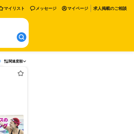
マイリスト
メッセージ
マイページ
求人掲載のご相談
存
関連度順