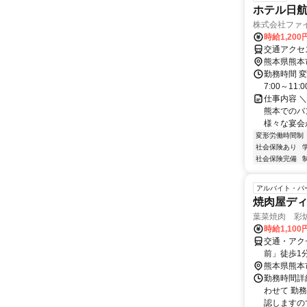
ホテル日航
株式会社ファ
時給1,200
熊本県熊本
勤務時間 変
7:00～11
仕事内容 
熊本でのバ
様々な宴会
変形労働時間制
社会保険あり
社会保険完備
アルバイト・パ
焼肉屋デ
葉菜焼肉 彩
時給1,10
交通・アク
前」徒歩1
熊本県熊本
勤務時間詳細
わせて 勤
認しますので