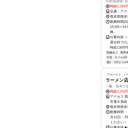
大衆鶏酒場~
時給1,300
交通・アク
熊本県熊本
勤務時間詳細
15:00〜2
務...
仕事内容 
屋台村での
時給1300円
制服あり
業界
午前
ネイルOK
週2・3日からO
アルバイト・パ
ラーメン店
一蘭 熊本下
時給1,150
アクセス 
市電Ｂ系統
徒歩5分/
熊本県熊本
1分
勤務時間 
月10日・2
ください！ 
仕事内容 