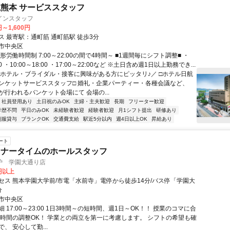
熊本 サービススタッフ
インスタッフ
円～1,600円
交通アクセス 最寄駅：通町筋 通町筋駅 徒歩3分
市中央区
形労働時間制 7:00～22:00の間で4時間～ ■1週間毎にシフト調整■ ・
:00 ・10:00～18:00 ・17:00～22:00など ※土日含め週1日以上勤務でき...
＼ホテル・ブライダル・接客に興味がある方にピッタリ♪／ □ホテル日航
ンケットサービススタッフ□ 婚礼・企業パーティー・各種会議など、
が行われるバンケット会場にて 会場の...
社員登用あり
土日祝のみOK
主婦・主夫歓迎
長期
フリーター歓迎
学歴不問
平日のみOK
未経験者歓迎
経験者歓迎
月1シフト提出
研修あり
制服貸与
ブランクOK
交通費支給
駅近5分以内
週4日以上OK
昇給あり
ート
ィナータイムのホールスタッフ
炉 学園大通り店
0円以上
セス 熊本学園大学前/市電「水前寺」電停から徒歩14分/バス停「学園大
分
市中央区
 17:00～23:00 1日3時間～の短時間、週1日～OK！！ 授業のコマに合
務時間の調整OK！ 学業との両立を第一に考慮します。 シフトの希望も確
、 安心して勤...