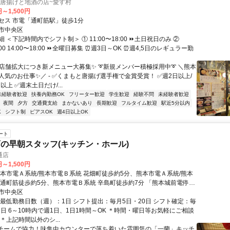
旨唐揚げと地酒の店~愛す村
円～1,500円
セス 市電「通町筋駅」徒歩1分
市中央区
 ＜下記時間内でシフト制＞ ① 11:00〜18:00 ⏩土日祝日のみ ②
4:00 14:00〜18:00 ⏩全曜日募集 ⏰週3日～OK ⏰週4,5日のレギュラー勤
✨店舗拡大につき新メニュー大募集✨ ➰新規メンバー積極採用中➰ ＼熊本
人気のお仕事✨／ - ✅くまもと唐揚げ選手権で金賞受賞！ ✅週2日以上/
以上 ✅週末土日だけ/...
未経験者歓迎
扶養内勤務OK
フリーター歓迎
学生歓迎
経験不問
未経験者歓迎
夜間
夕方
交通費支給
まかないあり
長期歓迎
フルタイム歓迎
駅近5分以内
K
シフト制
ピアスOK
週4日以上OK
ート
の早朝スタッフ(キッチン・ホール)
通店
円～1,500円
熊本市電Ａ系統/熊本市電Ｂ系統 花畑町徒歩約5分、熊本市電Ａ系統/熊本
 通町筋徒歩約5分、熊本市電Ｂ系統 辛島町徒歩約7分 「熊本城前電停」
銀座通り下通アーケード～国道3号線方面へ30ｍ/市営バス「下通筋」徒歩
市中央区
・最低勤務日数（週）：1日 シフト提出：毎月5日・20日 シフト確定：毎
5日 6～10時内で週1日、1日1時間～OK ＊時間・曜日等お気軽にご相談
＊上記時間以外のシ...
■チームで協力！味集中カウンターで落ち着いた雰囲気の「一蘭」キッチ