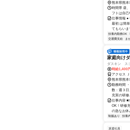
熊本県熊本
時間帯 昼、夕
フトは自己
仕事情報 
最初 は簡
てもらいま
扶養内勤務OK
交通費支給
ま
家庭向けダ
ダスキン ス
時給1,400
アクセス 
熊本県熊本
勤務時間 ・
数：週３日
充実の研修と
仕事内容 ■
OK！研修
の急なお休み
制服あり
扶養
派遣社員