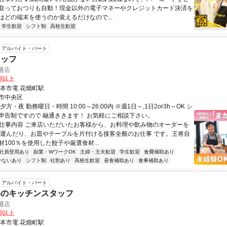
取っておつりも自動！現金以外の電子マネーやクレジットカード決済を
はどの端末を使うのか覚えるだけなので...
学生歓迎
シフト制
高校生歓迎
アルバイト・パート
タッフ
通店
0円以上
熊本市電 花畑町駅
市中央区
方・夜 勤務曜日・時間 10:00～26:00内 ※週1日～,1日2or3h～OK シ
申告制ですので 融通ききます！ お気軽にご相談下さい。
● 仕事内容 ご来店いただいたお客様から、お料理や飲み物のオーダーを
を運んだり、お皿やテーブルを片付ける接客全般のお仕事 です。王将自
100％を使用した餃子や厳選食材...
社員登用あり
副業・WワークOK
主婦・主夫歓迎
学生歓迎
食費補助あり
かないあり
シフト制
社割あり
高校生歓迎
昼食補助あり
食事補助あり
アルバイト・パート
将のキッチンスタッフ
通店
0円以上
熊本市電 花畑町駅