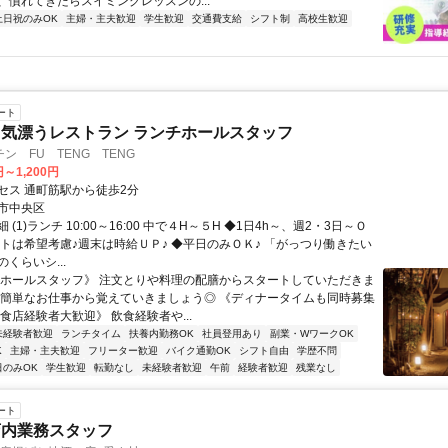
、慣れてきたらスイミングレッスンの...
土日祝のみOK
主婦・主夫歓迎
学生歓迎
交通費支給
シフト制
高校生歓迎
ート
気漂うレストラン ランチホールスタッフ
ン FU TENG TENG
円～1,200円
セス 通町筋駅から徒歩2分
市中央区
(1)ランチ 10:00～16:00 中で４H～５H ◆1日4h～、週2・3日～Ｏ
フトは希望考慮♪週末は時給ＵＰ♪ ◆平日のみＯＫ♪ 「がっつり働きたい
くらいシ...
《ホールスタッフ》 注文とりや料理の配膳からスタートしていただきま
は簡単なお仕事から覚えていきましょう◎ 《ディナータイムも同時募集
食店経験者大歓迎》 飲食経験者や...
未経験者歓迎
ランチタイム
扶養内勤務OK
社員登用あり
副業・WワークOK
K
主婦・主夫歓迎
フリーター歓迎
バイク通勤OK
シフト自由
学歴不問
日のみOK
学生歓迎
転勤なし
未経験者歓迎
午前
経験者歓迎
残業なし
ート
店内業務スタッフ