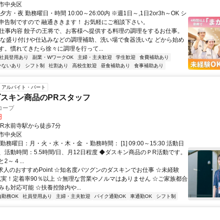
市中央区
方・夜 勤務曜日・時間 10:00～26:00内 ※週1日～,1日2or3h～OK シ
申告制ですので 融通ききます！ お気軽にご相談下さい。
● 仕事内容 餃子の王将で、お客様へ提供する料理の調理をするお仕事。
単な盛り付けや仕込みなどの調理補助、洗い場で食器洗いな どから始め
す。慣れてきたら徐々に調理を行って...
社員登用あり
副業・WワークOK
主婦・主夫歓迎
学生歓迎
食費補助あり
かないあり
シフト制
社割あり
高校生歓迎
昼食補助あり
食事補助あり
アルバイト・パート
スキン商品のPRスタッフ
コープ
円
ＪR水前寺駅から徒歩7分
市中央区
勤務曜日：月・火・水・木・金 ・勤務時間： [1] 09:00～15:30 活動日
、活動時間：5.5時間/日、月12日程度 ◆ダスキン商品のＰR活動です。
2～４...
求人のおすすめPoint ☆知名度バツグンのダスキンでお仕事 ☆未経験
充実！定着率90％以上 ☆無理な営業やノルマはありません ☆ご家族都合
も対応可能 ☆扶養控除内や...
内勤務OK
社員登用あり
主婦・主夫歓迎
バイク通勤OK
車通勤OK
シフト制