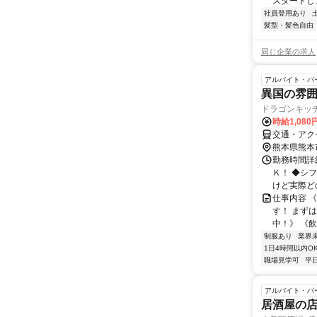
スタートし
社員登用あり
髪型・髪色自由
同じ企業の求人
アルバイト・パ
異国の雰囲
ドラゴンキッチ
時給1,080
交通・アク
熊本県熊本
勤務時間詳細 
Ｋ！ ◆シ
けど実際どの
仕事内容 
す！ まず
中！》 《飲
制服あり
業界
1日4時間以内O
職場見学可
平
アルバイト・パ
居酒屋の