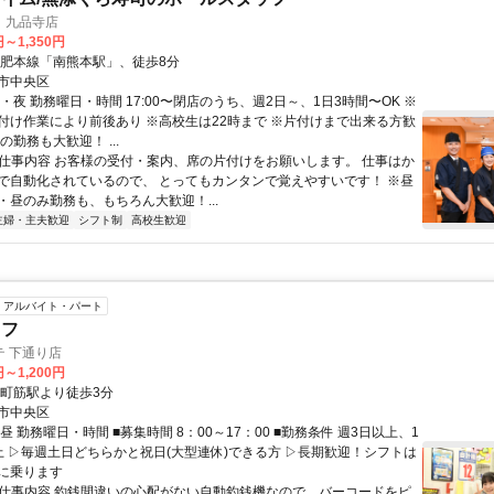
 九品寺店
円～1,350円
豊肥本線「南熊本駅」、徒歩8分
市中央区
・夜 勤務曜日・時間 17:00〜閉店のうち、週2日～、1日3時間〜OK ※
付け作業により前後あり ※高校生は22時まで ※片付けまで出来る方歓
の勤務も大歓迎！ ...
● 仕事内容 お客様の受付・案内、席の片付けをお願いします。 仕事はか
で自動化されているので、 とってもカンタンで覚えやすいです！ ※昼
・昼のみ勤務も、もちろん大歓迎！...
主婦・主夫歓迎
シフト制
高校生歓迎
アルバイト・パート
ッフ
 下通り店
円～1,200円
通町筋駅より徒歩3分
市中央区
昼 勤務曜日・時間 ■募集時間 8：00～17：00 ■勤務条件 週3日以上、1
上 ▷毎週土日どちらかと祝日(大型連休)できる方 ▷長期歓迎！シフトは
に乗ります
● 仕事内容 釣銭間違いの心配がない自動釣銭機なので、バーコードをピ