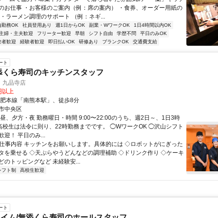
のお仕事 ・お客様のご案内（例：席の案内） ・食券、オーダー用紙の
・ラーメン調理のサポート （例：ネギ...
内勤務OK
社員登用あり
週1日からOK
副業・WワークOK
1日4時間以内OK
主婦・主夫歓迎
フリーター歓迎
早朝
シフト自由
学歴不問
平日のみOK
験者歓迎
経験者歓迎
即日払いOK
研修あり
ブランクOK
交通費支給
ート
添くら寿司のキッチンスタッフ
 九品寺店
4円以上
豊肥本線「南熊本駅」、徒歩8分
市中央区
昼、夕方・夜 勤務曜日・時間 9:00〜22:00のうち、週2日～、1日3時
※高校生は法令に則り、22時勤務までです。 ◯WワークOK ◯沢山シフト
迎！ 平日のみ...
● 仕事内容 キッチンをお願いします。具体的には ◇ロボットがにぎった
タを乗せる ◇天ぷらやうどんなどの調理補助 ◇ドリンク作り ◇ケーキ
のトッピングなど 未経験安...
シフト制
高校生歓迎
ート
イム/無添くら寿司のホールスタッフ