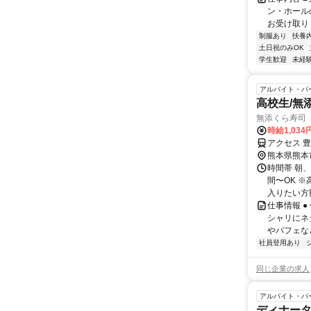
ン・ホール
お受け取り 
制服あり
扶養
土日祝のみOK
学生歓迎
未経
アルバイト・パ
高校生/無
無添くら寿司
時給1,03
アクセス 
熊本県熊本
時間帯 朝、
間〜OK 
入りたい方歓
仕事情報 
シャリにネ
やパフェなど
社員登用あり
同じ企業の求人
アルバイト・パ
ディナータ