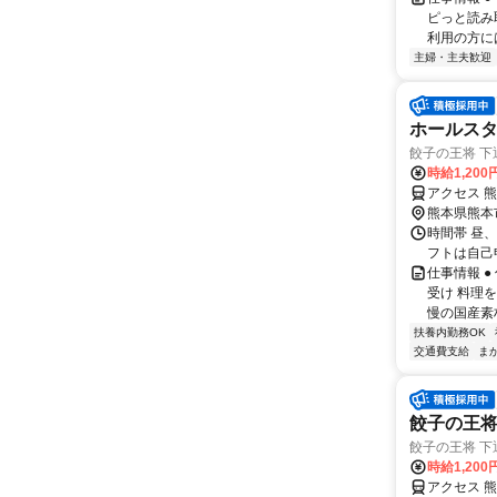
ピっと読み
利用の方に
主婦・主夫歓迎
ホールス
餃子の王将 下
時給1,20
アクセス 
熊本県熊本
時間帯 昼、夕
フトは自己
仕事情報 
受け 料理
慢の国産素材
扶養内勤務OK
交通費支給
ま
餃子の王
餃子の王将 下
時給1,20
アクセス 