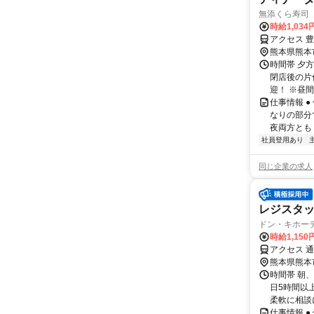
無添くら寿司
時給1,034
アクセス 
熊本県熊本
時間帯 夕方
閉店後の片
迎！ ※昼間
仕事情報 
なりの部分
夜両方とも
社員登用あり
同じ企業の求人
レジスタ
ドン・キホーテ
時給1,150
アクセス 
熊本県熊本
時間帯 朝、
日5時間以
柔軟に相談
仕事情報 