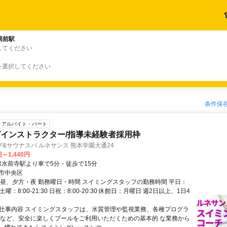
局前駅
してください
を選択してください
条件保
アルバイト・パート
インストラクター/指導未経験者採用枠
&サウナスパ ルネサンス 熊本学園大通24
円～1,440円
JR水前寺駅より車で5分・徒歩で15分
市中央区
、昼、夕方・夜 勤務曜日・時間 スイミングスタッフの勤務時間 平日：
30 土曜：8:00-21:30 日祝：8:00-20:30 休館日：月曜日 週2日以上、1日4
● 仕事内容 スイミングスタッフは、水質管理や監視業務、各種プログラ
内など、安全に楽しくプールをご利用いただくための基本的 な業務から