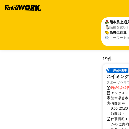
熊本県
交通
職種を選択
高校生歓迎
キーワード
19件
スイミング
スポーツクラブ
時給1,040
アクセス 
熊本県熊本
時間帯 朝
9:00-23:
時間以上...
仕事情報 
ムの ご案