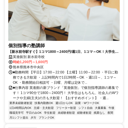
個別指導の塾講師
【新水前寺駅すぐ】1コマ1800～2400円/週1日、1コマ～OK！大学生・
Wワーク歓迎！
英進個別 新水前寺校
時給1,200円～1,600円
熊本県熊本市中央区
■勤務時間 【平日】17:00～22:00 【土曜】11:00～22:00 ・平日に勤
務できる方歓迎 ・上記時間内で1日2時間～OK ・週1日～、1コマ～
OK ・勤務開始日相談可 ・日曜、月曜は定休で...
■仕事内容 英進館の新ブランド「英進個別」で個別指導講師の募集で
す！ 1コマ90分で1800～2400円！ 大学生はもちろん、社会人のWワ
ークや主婦(主夫)の方も大歓迎！ 【おすすめポイント】 ・週...
業界未経験者歓迎
扶養内勤務OK
週1日からOK
副業・WワークOK
1日4時間以内OK
主婦・主夫歓迎
フリーター歓迎
シフト自由
大量募集
午後
職場見学可
平日のみOK
学生歓迎
未経験者歓迎
経験者歓迎
残業なし
夜間
月1シフト提出
夕方
ブランクOK