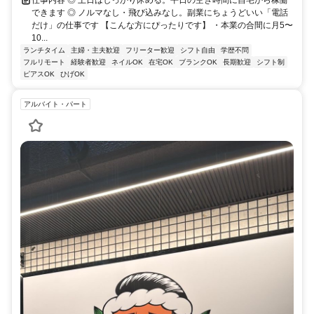
仕事内容 ◎ 土日はしっかり休める。平日の空き時間に自宅から稼働
できます ◎ ノルマなし・飛び込みなし。副業にちょうどいい「電話
だけ」の仕事です 【こんな方にぴったりです】 ・本業の合間に月5〜
10...
ランチタイム
主婦・主夫歓迎
フリーター歓迎
シフト自由
学歴不問
フルリモート
経験者歓迎
ネイルOK
在宅OK
ブランクOK
長期歓迎
シフト制
ピアスOK
ひげOK
アルバイト・パート