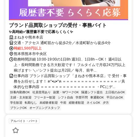
ブランド品買取ショップの受付・事務バイト
✨高時給✅履歴書不要で応募らくらく✨
まねきや熊本本店
交通・アクセス 通町筋から徒歩2分／水道町駅から徒歩4分
時給1,500円以上
熊本県熊本市中央区
勤務時間詳細 10:00-19:00の1日8h 週3日、1日8h～OK！ 週4日以
上・長時間勤務できる方大歓迎です！ フルタイムで月収24万円以上
稼げます✨ ＼✅シフト提出は月2回／ 毎月、前半...
仕事内容 ブランド品買取ショップ 「まねきや熊本本店」で 受付・事
務をお任せします！ ฅ^•ω•^ฅ ＝＝＝＝＝＝＝＝＝＝＝＝＝＝＝ ✅具
体的な仕事内容 ＝＝＝＝＝＝＝＝＝＝＝＝＝＝＝ ・PCにデ...
扶養内勤務OK
社員登用あり
副業・WワークOK
隔週シフト提出
土日祝のみOK
主婦・主夫歓迎
フリーター歓迎
シフト自由
学歴不問
車通勤OK
平日のみOK
学生歓迎
転勤なし
未経験者歓迎
午前
経験者歓迎
ネイルOK
夕方
ブランクOK
オープニングスタッフ
アルバイト・パート