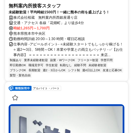
無料案内所接客スタッフ
未経験歓迎！平均時給1500円！一緒に熊本の街を盛上げよう！
株式会社桜蔵 無料案内所西銀座通り店
交通・アクセス 各線「花畑町」より徒歩4分
時給1,265円～1,700円
熊本県熊本市中央区
勤務時間詳細 20:00～1:30 時間・曜日応相談
仕事内容 -アピールポイント- ⭐未経験スタートでもしっかり稼げる！
⭐ 週2〜3日、5時間～OK！本業や学業との両立もバッチリ - ✅【お仕
事内容】 ＝＝＝＝＝＝＝＝＝＝＝＝＝＝＝＝＝＝＝＝ 来店...
制服あり
業界未経験者歓迎
副業・WワークOK
フリーター歓迎
学歴不問
即日勤務OK
職場見学可
学生歓迎
転勤なし
経験不問
未経験者歓迎
ブランクOK
長期歓迎
週2・3日からOK
シフト制
週4日以上OK
友達と応募OK
髪型・髪色自由
アルバイト・パート