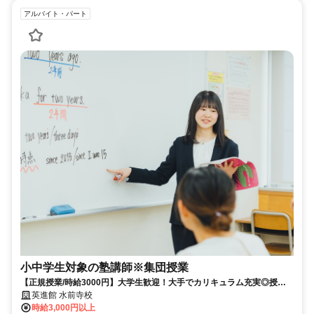
アルバイト・パート
小中学生対象の塾講師※集団授業
【正規授業/時給3000円】大学生歓迎！大手でカリキュラム充実◎授業
や板書は基本からレクチャー、将来にも役立ちます！
英進館 水前寺校
時給3,000円以上