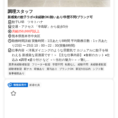
調理スタッフ
新感覚の餃子ラボ⭐未経験OK/賄いあり/学歴不問/ブランク可
餃子LAB ツキトハナ
交通・アクセス 「辛島駅」から徒歩5分
月給250,000円以上
熊本県熊本市中央区
勤務時間詳細 実働時間：1日あたり8時間 平均勤務日数：1ヶ月あた
り23日 〜 25日 10：00～22：30(実働8時間)
仕事内容 ＜洋風ダイニングのような雰囲気で カジュアルに餃子を味
わえる 新感覚な居酒屋です！＞ 【主な仕事内容】 ♦食材のカット ♦仕
込み ♦調理 ♦盛り付け など ＜✨当社の魅力✨＞ ✅難し...
業界未経験者歓迎
フリーター歓迎
学歴不問
転勤なし
経験不問
未経験者歓迎
経験者歓迎
駅ナカ
研修あり
賞与あり
ブランクOK
駅近5分以内
シフト制
食事補助あり
派遣社員