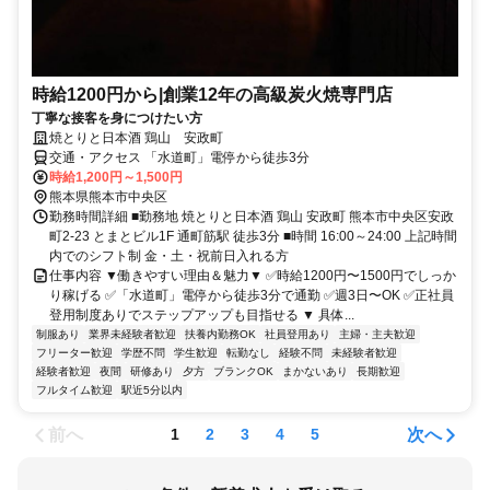
時給1200円から|創業12年の高級炭火焼専門店
丁寧な接客を身につけたい方
焼とりと日本酒 鶏山 安政町
交通・アクセス 「水道町」電停から徒歩3分
時給1,200円～1,500円
熊本県熊本市中央区
勤務時間詳細 ■勤務地 焼とりと日本酒 鶏山 安政町 熊本市中央区安政
町2-23 とまとビル1F 通町筋駅 徒歩3分 ■時間 16:00～24:00 上記時間
内でのシフト制 金・土・祝前日入れる方
仕事内容 ▼働きやすい理由＆魅力▼ ✅時給1200円〜1500円でしっか
り稼げる ✅「水道町」電停から徒歩3分で通勤 ✅週3日〜OK ✅正社員
登用制度ありでステップアップも目指せる ▼ 具体...
制服あり
業界未経験者歓迎
扶養内勤務OK
社員登用あり
主婦・主夫歓迎
フリーター歓迎
学歴不問
学生歓迎
転勤なし
経験不問
未経験者歓迎
経験者歓迎
夜間
研修あり
夕方
ブランクOK
まかないあり
長期歓迎
フルタイム歓迎
駅近5分以内
前へ
次へ
1
2
3
4
5