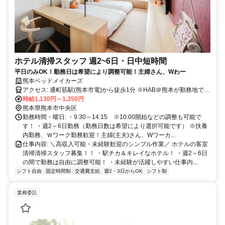
ホテル清掃スタッフ 週2~6日・日中短時間
平日のみOK！勤務日は希望により調整可能！主婦さん、Wわー
熊本ベッドメイカーズ
アクセス: 通町筋駅(熊本市電)から徒歩1分 ※HAB＠熊本が勤務地です
♪
時給1,130円～1,350円
熊本県熊本市中央区
勤務時間・曜日: ・9:30～14:15 ※10:00開始などの調整も可能で
す！ ・週2～6日勤務（勤務日数は希望により選択可能です） ※扶養
内勤務、Ｗワーク勤務歓迎！主婦(主夫)さん、Wワーカ...
仕事内容: ＼高収入可能・未経験歓迎のシンプル作業／ ホテルの客室
清掃清掃スタッフ募集！！ ・駅チカ＆キレイなホテル！ ・週2～6日
の間で勤務は自由に調整可能！ ・未経験が活躍しやすい仕事内...
シフト自由
固定時間制
交通費支給
週2・3日からOK
シフト制
業務委託