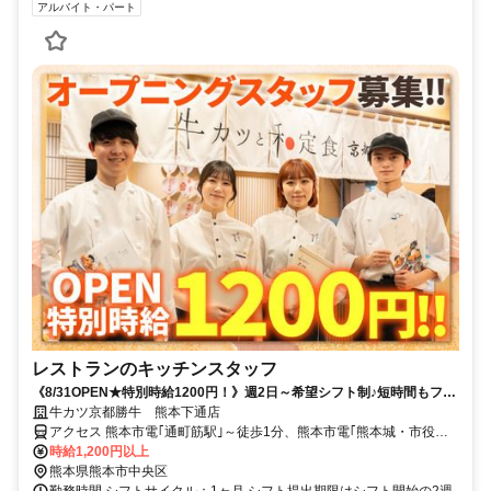
アルバイト・パート
レストランのキッチンスタッフ
《8/31OPEN★特別時給1200円！》週2日～希望シフト制♪短時間もフル
タイムも大歓迎！心機一転お仕事始めませんか？♪
牛カツ京都勝牛 熊本下通店
アクセス 熊本市電｢通町筋駅｣～徒歩1分、熊本市電｢熊本城・市役所
前駅｣･｢水道町駅｣～徒歩3分
時給1,200円以上
熊本県熊本市中央区
勤務時間 シフトサイクル：1ヶ月 シフト提出期限はシフト開始の2週