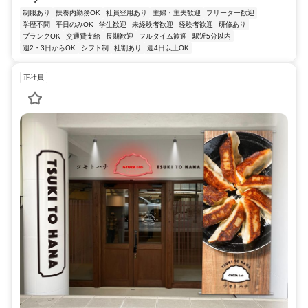
マ...
制服あり
扶養内勤務OK
社員登用あり
主婦・主夫歓迎
フリーター歓迎
学歴不問
平日のみOK
学生歓迎
未経験者歓迎
経験者歓迎
研修あり
ブランクOK
交通費支給
長期歓迎
フルタイム歓迎
駅近5分以内
週2・3日からOK
シフト制
社割あり
週4日以上OK
正社員