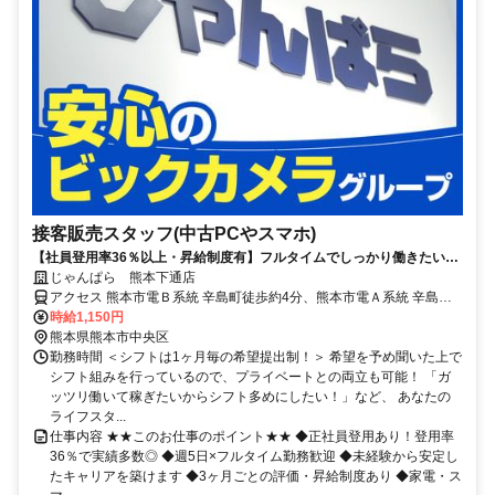
接客販売スタッフ(中古PCやスマホ)
【社員登用率36％以上・昇給制度有】フルタイムでしっかり働きたい方
歓迎！未経験から正社員へ挑戦できます◎面接から最短3日以内で勤務
じゃんぱら 熊本下通店
可能♪
アクセス 熊本市電Ｂ系統 辛島町徒歩約4分、熊本市電Ａ系統 辛島町
徒歩約4分、熊本市電Ａ系統/熊本市電Ｂ系統 花畑町徒歩約5分 辛島町
時給1,150円
駅徒歩4分・通町筋駅徒歩6分
熊本県熊本市中央区
勤務時間 ＜シフトは1ヶ月毎の希望提出制！＞ 希望を予め聞いた上で
シフト組みを行っているので、プライベートとの両立も可能！ 「ガ
ッツリ働いて稼ぎたいからシフト多めにしたい！」など、 あなたの
ライフスタ...
仕事内容 ★★このお仕事のポイント★★ ◆正社員登用あり！登用率
36％で実績多数◎ ◆週5日×フルタイム勤務歓迎 ◆未経験から安定し
たキャリアを築けます ◆3ヶ月ごとの評価・昇給制度あり ◆家電・ス