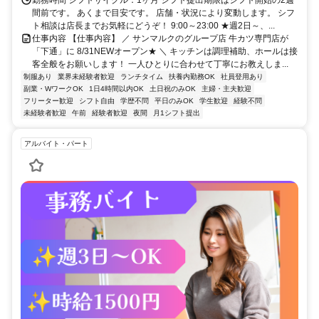
間前です。 あくまで目安です。 店舗・状況により変動します。 シフ
ト相談は店長までお気軽にどうぞ！ 9:00～23:00 ★週2日～、...
仕事内容 【仕事内容】 ／ サンマルクのグループ店 牛カツ専門店が
「下通」に 8/31NEWオープン★ ＼ キッチンは調理補助、ホールは接
客全般をお願いします！ 一人ひとりに合わせて丁寧にお教えしま...
制服あり
業界未経験者歓迎
ランチタイム
扶養内勤務OK
社員登用あり
副業・WワークOK
1日4時間以内OK
土日祝のみOK
主婦・主夫歓迎
フリーター歓迎
シフト自由
学歴不問
平日のみOK
学生歓迎
経験不問
未経験者歓迎
午前
経験者歓迎
夜間
月1シフト提出
アルバイト・パート