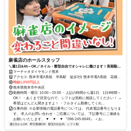
麻雀店のホールスタッフ
＼週1日&4h～OK／ネイル・髪型自由でオシャレに働けます！長期勤務
出来る方大歓迎！
マーチャオダイヤモンド熊本
アクセス: 熊本市電A系統 辛島駅 徒歩3分 熊本市電A系統 花畑
駅 徒歩4分
時給1,050円以上
熊本県熊本市中央区
勤務時間・曜日: 10:00～25:00 ・上記の時間から週1日、1日4時間～
OK！ ・あくまで目安なので、シフトは気軽に相談してください！ →
希望はどんどん聞きますよ！ ・フルタイム勤務してくれ...
仕事内容: ※企業情報の電話番号については、 代表電話番号となりま
す。 求人のお問い合わせ・ご応募については、 下記番号にご連絡を
お願いいたします。 ▼ ▼ ▼ 『096-245-6649』 ＜お...
週1日からOK
即日勤務OK
駅近5分以内
シフト制