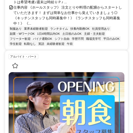
トは希望考慮♪週末は時給ＵＰ♪ ...
仕事内容 《ホールスタッフ》 注文とりや料理の配膳からスタートし
ていただきます！ まずは簡単なお仕事から覚えていきましょう◎
《キッチンスタッフも同時募集中！》《ランチスタッフも同時募集
中！》 《...
制服あり
業界未経験者歓迎
ランチタイム
扶養内勤務OK
社員登用あり
副業・WワークOK
1日4時間以内OK
土日祝のみOK
主婦・主夫歓迎
フリーター歓迎
バイク通勤OK
シフト自由
学歴不問
職場見学可
平日のみOK
学生歓迎
転勤なし
英語
未経験者歓迎
午前
アルバイト・パート