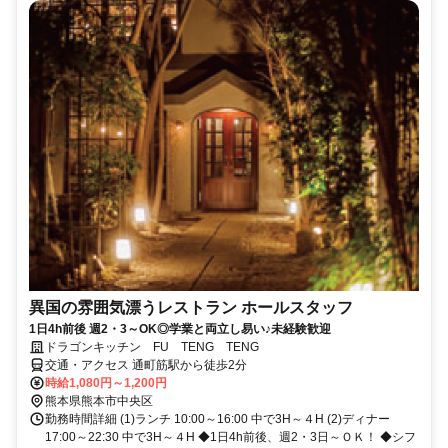
異国の雰囲気漂うレストラン ホールスタッフ
1日4h前後 週2・3～OK◎学業と両立し易い♪未経験歓迎
ドラゴンキッチン FU TENG TENG
交通・アクセス 通町筋駅から徒歩2分
時給1,080円～1,200円
熊本県熊本市中央区
勤務時間詳細 (1)ランチ 10:00～16:00 中で3H～４H (2)ディナー
17:00～22:30 中で3H～４H ◆1日4h前後、週2・3日～ＯＫ！ ◆シフ