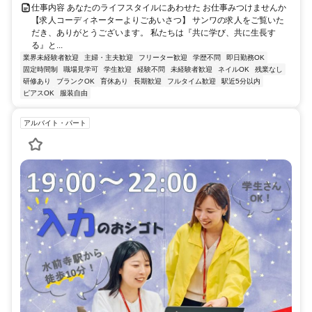
仕事内容 あなたのライフスタイルにあわせた お仕事みつけませんか
【求人コーディネーターよりごあいさつ】 サンワの求人をご覧いた
だき、ありがとうございます。 私たちは『共に学び、共に生長す
る』と...
業界未経験者歓迎
主婦・主夫歓迎
フリーター歓迎
学歴不問
即日勤務OK
固定時間制
職場見学可
学生歓迎
経験不問
未経験者歓迎
ネイルOK
残業なし
研修あり
ブランクOK
育休あり
長期歓迎
フルタイム歓迎
駅近5分以内
ピアスOK
服装自由
アルバイト・パート