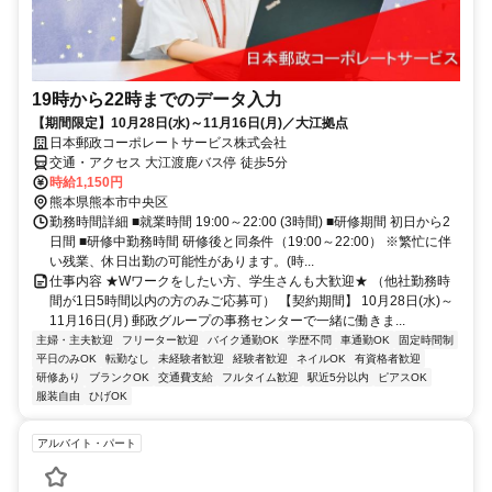
19時から22時までのデータ入力
【期間限定】10月28日(水)～11月16日(月)／大江拠点
日本郵政コーポレートサービス株式会社
交通・アクセス 大江渡鹿バス停 徒歩5分
時給1,150円
熊本県熊本市中央区
勤務時間詳細 ■就業時間 19:00～22:00 (3時間) ■研修期間 初日から2
日間 ■研修中勤務時間 研修後と同条件（19:00～22:00） ※繁忙に伴
い残業、休日出勤の可能性があります。(時...
仕事内容 ★Wワークをしたい方、学生さんも大歓迎★ （他社勤務時
間が1日5時間以内の方のみご応募可） 【契約期間】 10月28日(水)～
11月16日(月) 郵政グループの事務センターで一緒に働きま...
主婦・主夫歓迎
フリーター歓迎
バイク通勤OK
学歴不問
車通勤OK
固定時間制
平日のみOK
転勤なし
未経験者歓迎
経験者歓迎
ネイルOK
有資格者歓迎
研修あり
ブランクOK
交通費支給
フルタイム歓迎
駅近5分以内
ピアスOK
服装自由
ひげOK
アルバイト・パート