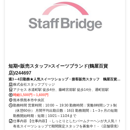
短期<販売スタッフ>スイーツブランド(鶴屋百貨
店)/244697
週3～4日勤務★人気スイーツショップ・接客販売スタッフ 鶴屋百貨店
（交通費全額支給・前払いあり）
株式会社スタッフブリッジ
アクセス 水道町駅 徒歩4分、藤崎宮前駅 徒歩14分、通町筋駅
時給1,500円～1,600円
熊本県熊本市中央区
勤務時間 営業時間：10:00 ～ 19:30 勤務時間：実働8時間シフト制
（休憩60分） 月間平均出勤日数：16日 勤務期間：1～3ヶ月の短期
勤務開始時期：短期｜10/21～11/24まで
仕事内容 【仕事内容】 - しっとりとしたバームクーヘンが大人気！！
有名スイーツショップで期間限定スタッフを募集中！ - 《店舗環境》