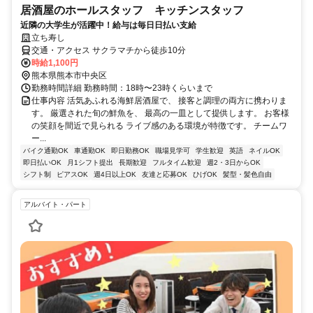
居酒屋のホールスタッフ キッチンスタッフ
近隣の大学生が活躍中！給与は毎日日払い支給
立ち寿し
交通・アクセス サクラマチから徒歩10分
時給1,100円
熊本県熊本市中央区
勤務時間詳細 勤務時間：18時〜23時くらいまで
仕事内容 活気あふれる海鮮居酒屋で、 接客と調理の両方に携わりま
す。 厳選された旬の鮮魚を、 最高の一皿として提供します。 お客様
の笑顔を間近で見られる ライブ感のある環境が特徴です。 チームワ
ー...
バイク通勤OK
車通勤OK
即日勤務OK
職場見学可
学生歓迎
英語
ネイルOK
即日払いOK
月1シフト提出
長期歓迎
フルタイム歓迎
週2・3日からOK
シフト制
ピアスOK
週4日以上OK
友達と応募OK
ひげOK
髪型・髪色自由
アルバイト・パート