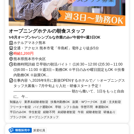
オープニングホテルの朝食スタッフ
✨9月オープン✨✅シンプルな作業のみ✅午前中×週3日OK
ホテルアマネク熊本
交通・アクセス 熊本市電「辛島町」電停より徒歩5分
時給1,200円
熊本県熊本市中央区
勤務時間詳細 ⏰早朝の朝活バイト！ (1)6:30～12:00 (2)5:30～11:00
(3)6:00～11:00 ※週3日～勤務OK ※平日のみや曜日固定もOK ※扶養
内勤務OK ※副業OK...
仕事内容 ＼2026年9月に新規OPENするホテルで／ ✨オープニングス
タッフ大募集✨ 7月中旬より入社・研修スタート予定！
―――――――――――――――― 朝から働いて、1日をもっと自由
に。 午...
制服あり
業界未経験者歓迎
扶養内勤務OK
副業・WワークOK
主婦・主夫歓迎
フリーター歓迎
バイク通勤OK
早朝
シフト自由
学歴不問
車通勤OK
平日のみOK
学生歓迎
経験不問
未経験者歓迎
午前
経験者歓迎
研修あり
ブランクOK
オープニングスタッフ
派遣社員