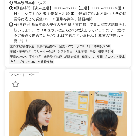
熊本県熊本市中央区
■勤務時間 【火～金曜】18:00～22:00 【土曜】11:00～22:00 ※週3
日～、シフト応相談 ※開始日相談OK ※開始時間も応相談（大学の授
業等に応じて調整OK） ※夏期冬期等、講習期間...
■仕事内容 西日本最大規模の学習塾「英進館」で集団授業の講師をお
願いします。 カリキュラムはあらかじめ決まっていますので、 進行
予定表通り進めていただければ問題ございません！ 教材の準備も不
要です！...
業界未経験者歓迎
扶養内勤務OK
副業・WワークOK
1日4時間以内OK
主婦・主夫歓迎
フリーター歓迎
シフト自由
大量募集
午後
職場見学可
平日のみOK
学生歓迎
未経験者歓迎
経験者歓迎
残業なし
夜間
月1シフト提出
夕方
ブランクOK
交通費支給
アルバイト・パート