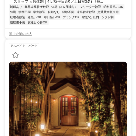
スタッフ 人数体制｜4.5名(平日3名／土日祝3名) 《身...
制服あり
業界未経験者歓迎
短期（3ヵ月以内）
フリーター歓迎
給料前払いOK
短期
学歴不問
学生歓迎
転勤なし
経験不問
未経験者歓迎
交通費全額支給
経験者歓迎
週払いOK
即日払いOK
ブランクOK
駅近5分以内
シフト制
履歴書不要
友達と応募OK
同じ企業の求人
アルバイト・パート