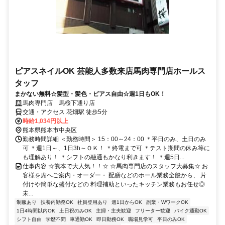
ピアスネイルOK 芸能人多数来店馬肉専門店ホールス
タッフ
まかない無料☆髪型・髪色・ピアス自由☆週1日もOK！
馬肉専門店 馬桜下通り店
交通・アクセス 花畑駅 徒歩5分
時給1,034円以上
熊本県熊本市中央区
勤務時間詳細 ＜勤務時間＞ 15：00～24：00 ＊平日のみ、土日のみ
可 ＊週1日～、1日3h～ＯＫ！ ＊終電まで可 ＊テスト期間の休み等に
も理解あり！ ＊シフトの融通もかなり利きます！ ＊週5日...
仕事内容 ☆熊本で大人気！！☆ ☆馬肉専門店のスタッフ大募集☆ お
客様を席へご案内・オーダー・ 配膳などのホール業務全般から、 片
付けや簡単な盛付などの 料理補助といったキッチン業務もお任せ◎
未...
制服あり
扶養内勤務OK
社員登用あり
週1日からOK
副業・WワークOK
1日4時間以内OK
土日祝のみOK
主婦・主夫歓迎
フリーター歓迎
バイク通勤OK
シフト自由
学歴不問
車通勤OK
即日勤務OK
職場見学可
平日のみOK