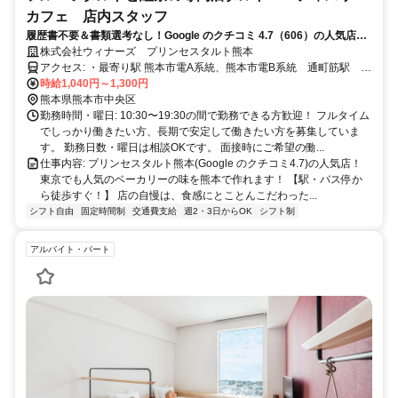
カフェ 店内スタッフ
履歴書不要＆書類選考なし！Google のクチコミ 4.7（606）の人気店で
未経験アルバイト→店長昇格可能！週3～3h～勤務OK＆髪型・髪色自由
株式会社ウィナーズ プリンセスタルト熊本
＆副業・WワークOK・交通費支給
アクセス: ・最寄り駅 熊本市電A系統、熊本市電B系統 通町筋駅 徒
歩3分 熊本市電A系統、熊本市電B系統 水道町駅 徒歩6分 熊本電気
時給1,040円～1,300円
鉄道藤崎線 藤崎宮前駅 徒歩10分 ・最寄りバス停 水道町バス停か
熊本県熊本市中央区
ら徒歩2分 安政町バス停から徒歩2分 通町筋バス停から徒歩5分 車通
勤務時間・曜日: 10:30〜19:30の間で勤務できる方歓迎！ フルタイム
勤OKですしバイク通勤OKです！ 熊本市電Ａ系統・Ｂ系統の通町筋電
でしっかり働きたい方、長期で安定して働きたい方を募集していま
停からは3分、熊本城・市役所前電停からは5分で電車通勤でき、花畑
す。 勤務日数・曜日は相談OKです。 面接時にご希望の働...
町電停からは7分で電車通勤できます！ 熊本市電Ａ系統の九品寺交差
仕事内容: プリンセスタルト熊本(Google のクチコミ4.7)の人気店！
点電停からは2分、味噌天神前電停からは6分で電車通勤でき、水前寺
東京でも人気のベーカリーの味を熊本で作れます！ 【駅・バス停か
公園電停からは10分ですね！ 熊本電気鉄道藤崎線だと黒髪町駅（2
ら徒歩すぐ！】 店の自慢は、食感にとことんこだわった...
分）、北熊本駅（6分）で、 熊本市電Ｂ系統だと辛島町電停（7
シフト自由
固定時間制
交通費支給
週2・3日からOK
シフト制
分）、洗馬橋電停（9分）と便利です！ 近くにはマックスバリュエク
スプレス COCOSA店・みやはら 下通店・フードウェイ SAKURA
アルバイト・パート
MACHI Kumamoto店・業務スーパー 辛島公園店・イワサキ・エース
並木坂店がありますので、通勤前後の買い物に便利です！ Google口
コミ4.6(310)自家焙煎 Gluck Coffee Spot （グラックコーヒースポッ
ト）や3.9(306)カフェ スターバックスコーヒー 蔦屋書店 熊本三年坂
店などの素敵なカフェもありますので休憩にどうぞ♪ nimsaunaニム
サウナ・熊本城天然温泉 城の湯もあるのでサウナや温泉好きの方に
はうれしいですね！ Google口コミ4.9の整体&ボディケア 爽、4.9の
熊本カワル整体 上通り院もありますので、体が疲れた時や身体のケ
アをしたいときにはぜひ行ってみてください！