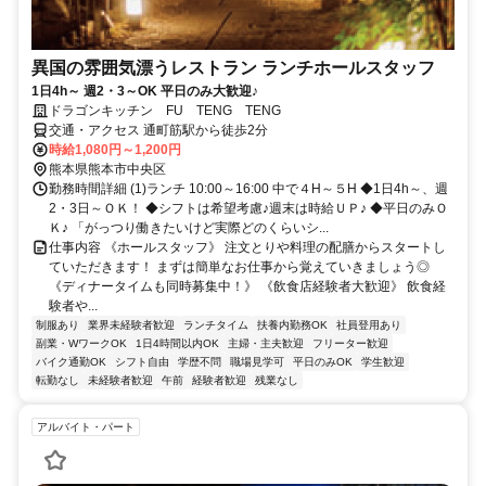
異国の雰囲気漂うレストラン ランチホールスタッフ
1日4h～ 週2・3～OK 平日のみ大歓迎♪
ドラゴンキッチン FU TENG TENG
交通・アクセス 通町筋駅から徒歩2分
時給1,080円～1,200円
熊本県熊本市中央区
勤務時間詳細 (1)ランチ 10:00～16:00 中で４H～５H ◆1日4h～、週
2・3日～ＯＫ！ ◆シフトは希望考慮♪週末は時給ＵＰ♪ ◆平日のみＯ
Ｋ♪ 「がっつり働きたいけど実際どのくらいシ...
仕事内容 《ホールスタッフ》 注文とりや料理の配膳からスタートし
ていただきます！ まずは簡単なお仕事から覚えていきましょう◎
《ディナータイムも同時募集中！》 《飲食店経験者大歓迎》 飲食経
験者や...
制服あり
業界未経験者歓迎
ランチタイム
扶養内勤務OK
社員登用あり
副業・WワークOK
1日4時間以内OK
主婦・主夫歓迎
フリーター歓迎
バイク通勤OK
シフト自由
学歴不問
職場見学可
平日のみOK
学生歓迎
転勤なし
未経験者歓迎
午前
経験者歓迎
残業なし
アルバイト・パート