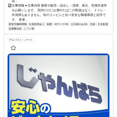
談...
仕事情報 ● 仕事内容 接客や販売・品出し・清掃、発注、売場作成等
をお願いします。 院内だけにお酒やたばこの取扱はなく、トイレ・
外清掃もありません。街のコンビニと比べ安全な職場環境と好評で
す。 患者...
変形労働時間制
社員登用あり
副業・WワークOK
土日祝のみOK
主婦・主夫歓迎
交通費支給
シフト制
アルバイト・パート