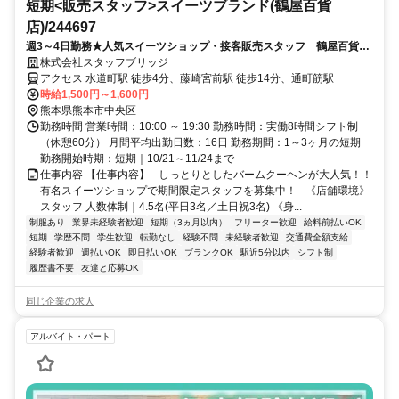
短期<販売スタッフ>スイーツブランド(鶴屋百貨
店)/244697
週3～4日勤務★人気スイーツショップ・接客販売スタッフ 鶴屋百貨店
（交通費全額支給・前払いあり）
株式会社スタッフブリッジ
アクセス 水道町駅 徒歩4分、藤崎宮前駅 徒歩14分、通町筋駅
時給1,500円～1,600円
熊本県熊本市中央区
勤務時間 営業時間：10:00 ～ 19:30 勤務時間：実働8時間シフト制
（休憩60分） 月間平均出勤日数：16日 勤務期間：1～3ヶ月の短期
勤務開始時期：短期｜10/21～11/24まで
仕事内容 【仕事内容】 - しっとりとしたバームクーヘンが大人気！！
有名スイーツショップで期間限定スタッフを募集中！ - 《店舗環境》
スタッフ 人数体制｜4.5名(平日3名／土日祝3名) 《身...
制服あり
業界未経験者歓迎
短期（3ヵ月以内）
フリーター歓迎
給料前払いOK
短期
学歴不問
学生歓迎
転勤なし
経験不問
未経験者歓迎
交通費全額支給
経験者歓迎
週払いOK
即日払いOK
ブランクOK
駅近5分以内
シフト制
履歴書不要
友達と応募OK
同じ企業の求人
アルバイト・パート