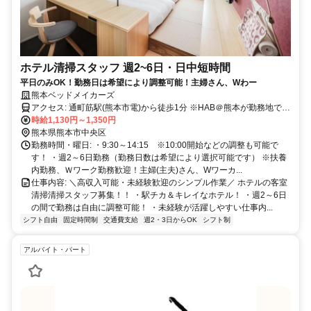
ホテル清掃スタッフ 週2~6日・日中短時間
平日のみOK！勤務日は希望により調整可能！主婦さん、Wわー
熊本ベッドメイカーズ
アクセス: 通町筋駅(熊本市電)から徒歩1分 ※HAB＠熊本が勤務地です
♪
時給1,130円～1,350円
熊本県熊本市中央区
勤務時間・曜日: ・9:30～14:15 ※10:00開始などの調整も可能で
す！ ・週2～6日勤務（勤務日数は希望により選択可能です） ※扶養
内勤務、Ｗワーク勤務歓迎！主婦(主夫)さん、Wワーカ...
仕事内容: ＼高収入可能・未経験歓迎のシンプル作業／ ホテルの客室
清掃清掃スタッフ募集！！ ・駅チカ＆キレイなホテル！ ・週2～6日
の間で勤務は自由に調整可能！ ・未経験が活躍しやすい仕事内...
シフト自由
固定時間制
交通費支給
週2・3日からOK
シフト制
アルバイト・パート