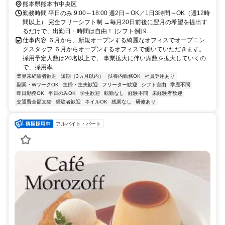
電Ｂ系統 花畑町徒歩約9分
熊本県熊本市中央区
勤務時間 平日のみ 9:00～18:00 週2日～OK／1日3時間～OK（週12時
間以上） 完全フリーシフト制 →毎月20日前後に翌月の希望を提出す
るだけで、出勤日・時間は自由！ [シフト例] 9...
仕事内容 ６月から、新規オープンする綺麗なオフィスでオープニン
グスタッフ ６月からオープンするオフィスで働いていただきます。
採用予定人数は20名以上で、 事業拡大に伴い席数を拡大していくの
で、採用率...
業界未経験者歓迎
短期（3ヵ月以内）
扶養内勤務OK
社員登用あり
副業・WワークOK
主婦・主夫歓迎
フリーター歓迎
シフト自由
学歴不問
即日勤務OK
平日のみOK
学生歓迎
転勤なし
経験不問
未経験者歓迎
交通費全額支給
経験者歓迎
ネイルOK
残業なし
研修あり
アルバイト・パート