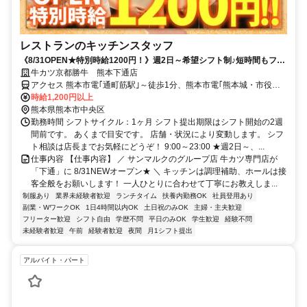
レストランのキッチンスタッフ
《8/31OPEN★特別時給1200円！》週2日～希望シフト制♪短時間もフル
タイムも大歓迎！心機一転お仕事始めませんか？♪
牛カツ京都勝牛 熊本下通店
アクセス 熊本市電｢通町筋駅｣～徒歩1分、熊本市電｢熊本城・市役所
前駅｣･｢水道町駅｣～徒歩3分
時給1,200円以上
熊本県熊本市中央区
勤務時間 シフトサイクル：1ヶ月 シフト提出期限はシフト開始の2週
間前です。 あくまで目安です。 店舗・状況により変動します。 シフ
ト相談は店長までお気軽にどうぞ！ 9:00～23:00 ★週2日～、...
仕事内容 【仕事内容】 ／ サンマルクのグループ店 牛カツ専門店が
「下通」に 8/31NEWオープン★ ＼ キッチンは調理補助、ホールは接
客全般をお願いします！ 一人ひとりに合わせて丁寧にお教えしま...
制服あり
業界未経験者歓迎
ランチタイム
扶養内勤務OK
社員登用あり
副業・WワークOK
1日4時間以内OK
土日祝のみOK
主婦・主夫歓迎
フリーター歓迎
シフト自由
学歴不問
平日のみOK
学生歓迎
経験不問
未経験者歓迎
午前
経験者歓迎
夜間
月1シフト提出
アルバイト・パート