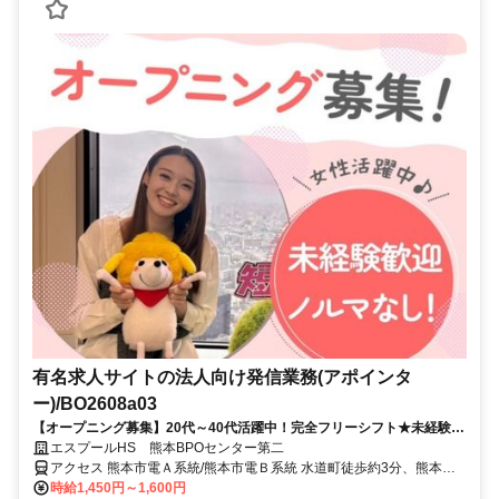
有名求人サイトの法人向け発信業務(アポインタ
ー)/BO2608a03
【オープニング募集】20代～40代活躍中！完全フリーシフト★未経験者
歓迎★インセンあり／ネイル・髪自由／交通費全額支給
エスプールHS 熊本BPOセンター第二
アクセス 熊本市電Ａ系統/熊本市電Ｂ系統 水道町徒歩約3分、熊本市
電Ａ系統/熊本市電Ｂ系統 通町筋徒歩約7分、熊本市電Ａ系統/熊本市
時給1,450円～1,600円