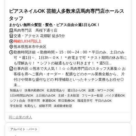
ピアスネイルOK 芸能人多数来店馬肉専門店ホールス
タッフ
まかない無料☆髪型・髪色・ピアス自由☆週1日もOK！
馬肉専門店 馬桜下通り店
交通・アクセス 花畑駅 徒歩5分
時給1,034円以上
熊本県熊本市中央区
勤務時間詳細 ＜勤務時間＞ 15：00～24：00 ＊平日のみ、土日のみ
可 ＊週1日～、1日3h～ＯＫ！ ＊終電まで可 ＊テスト期間の休み等に
も理解あり！ ＊シフトの融通もかなり利きます！ ＊週5日...
仕事内容 ☆熊本で大人気！！☆ ☆馬肉専門店のスタッフ大募集☆ お
客様を席へご案内・オーダー・ 配膳などのホール業務全般から、 片
付けや簡単な盛付などの 料理補助といったキッチン業務もお任せ◎
未...
制服あり
扶養内勤務OK
社員登用あり
週1日からOK
副業・WワークOK
1日4時間以内OK
土日祝のみOK
主婦・主夫歓迎
フリーター歓迎
バイク通勤OK
シフト自由
学歴不問
車通勤OK
即日勤務OK
職場見学可
平日のみOK
学生歓迎
転勤なし
経験不問
未経験者歓迎
同じ企業の求人
アルバイト・パート