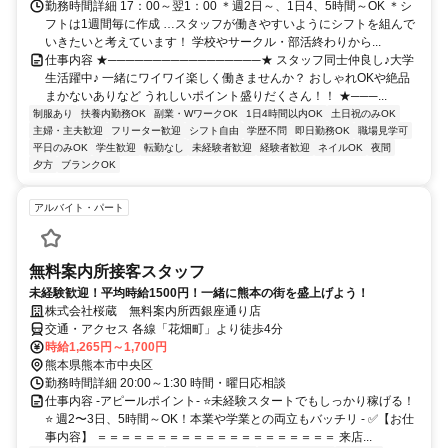
勤務時間詳細 17：00～翌1：00 ＊週2日～、1日4、5時間～OK ＊シ
フトは1週間毎に作成 …スタッフが働きやすいようにシフトを組んで
いきたいと考えています！ 学校やサークル・部活終わりから...
仕事内容 ★─────────────────★ スタッフ同士仲良し♪大学
生活躍中♪ 一緒にワイワイ楽しく働きませんか？ おしゃれOKや絶品
まかないありなど うれしいポイント盛りだくさん！！ ★───...
制服あり
扶養内勤務OK
副業・WワークOK
1日4時間以内OK
土日祝のみOK
主婦・主夫歓迎
フリーター歓迎
シフト自由
学歴不問
即日勤務OK
職場見学可
平日のみOK
学生歓迎
転勤なし
未経験者歓迎
経験者歓迎
ネイルOK
夜間
夕方
ブランクOK
アルバイト・パート
無料案内所接客スタッフ
未経験歓迎！平均時給1500円！一緒に熊本の街を盛上げよう！
株式会社桜蔵 無料案内所西銀座通り店
交通・アクセス 各線「花畑町」より徒歩4分
時給1,265円～1,700円
熊本県熊本市中央区
勤務時間詳細 20:00～1:30 時間・曜日応相談
仕事内容 -アピールポイント- ⭐未経験スタートでもしっかり稼げる！
⭐ 週2〜3日、5時間～OK！本業や学業との両立もバッチリ - ✅【お仕
事内容】 ＝＝＝＝＝＝＝＝＝＝＝＝＝＝＝＝＝＝＝＝ 来店...