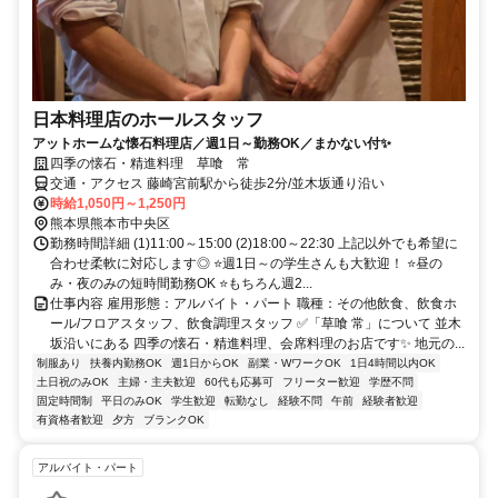
日本料理店のホールスタッフ
アットホームな懐石料理店／週1日～勤務OK／まかない付✨
四季の懐石・精進料理 草喰 常
交通・アクセス 藤崎宮前駅から徒歩2分/並木坂通り沿い
時給1,050円～1,250円
熊本県熊本市中央区
勤務時間詳細 (1)11:00～15:00 (2)18:00～22:30 上記以外でも希望に
合わせ柔軟に対応します◎ ⭐週1日～の学生さんも大歓迎！ ⭐昼の
み・夜のみの短時間勤務OK ⭐もちろん週2...
仕事内容 雇用形態：アルバイト・パート 職種：その他飲食、飲食ホ
ール/フロアスタッフ、飲食調理スタッフ ✅「草喰 常」について 並木
坂沿いにある 四季の懐石・精進料理、会席料理のお店です✨ 地元の...
制服あり
扶養内勤務OK
週1日からOK
副業・WワークOK
1日4時間以内OK
土日祝のみOK
主婦・主夫歓迎
60代も応募可
フリーター歓迎
学歴不問
固定時間制
平日のみOK
学生歓迎
転勤なし
経験不問
午前
経験者歓迎
有資格者歓迎
夕方
ブランクOK
アルバイト・パート