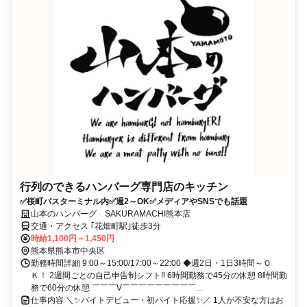
行列のできるハンバーグ専門店のキッチン
✅桜町バスターミナル内✅週2～OK✅メディアやSNSでも話題
山本のハンバーグ SAKURAMACHI熊本店
交通・アクセス ｢花畑町駅｣徒歩3分
時給1,100円～1,450円
熊本県熊本市中央区
勤務時間詳細 9:00～15:00/17:00～22:00 ◆週2日・1日3時間～Ｏ
Ｋ！ 2週間ごとの自己申告制シフト‼ 6時間勤務で45分の休憩 8時間勤
務で60分の休憩 ￣￣￣V￣￣￣￣￣￣￣￣￣...
仕事内容 ＼✨バイトデビュー・初バイト応援✨／ 1人が不安な方はお