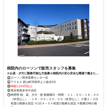
病院内のローソンで販売スタッフを募集
☆お昼・夕方に勤務可能な方急募☆病院内の安心安全な職場で働きたい
方はピッタリな職場です♪
ローソン熊本医療センター店
アクセス 蔚山町停留所より徒歩5分
時給1,034円以上
熊本県熊本市中央区
時間帯 朝、昼、夕方・夜 勤務曜日・時間 ・１１：００～１６：００
（休憩なし） ・１６：００～２０：００（休憩なし） ※週２～３日
程度の勤務を想定 ※1日４～５ｈ程度の勤務を想定 ※勤務日時の相