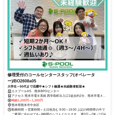
修理受付のコールセンタースタッフ(オペレータ
ー)/BO2608a05
大学生～60代まで活躍中★シフト融通★未経験者歓迎★
エスプールHS 熊本BPOセンター
アクセス 熊本市電Ｂ系統 西辛島町出入口1徒歩約2分、熊本市電Ａ系
統 慶徳校前出入口徒歩約4分、熊本市電Ｂ系統 辛島町徒歩約4分
時給1,200円～1,260円
熊本県熊本市中央区
勤務時間 ＜営業時間＞土日祝含む 9:00～19:00 上記の時間帯の中で
ご希望に合わせて4～8時間のシフトとなります。 週3日～OK／1日4