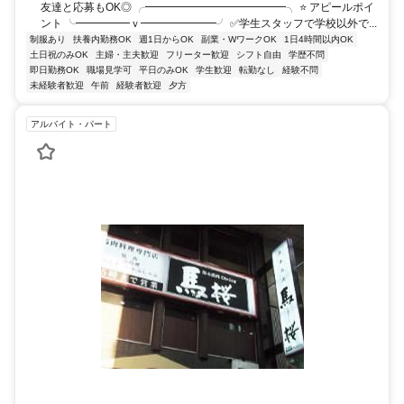
友達と応募もOK◎ ╭━━━━━━━━━━━━━╮ ⭐ アピールポイ
ント ╰━━━━━ｖ━━━━━━━╯ ✅学生スタッフで学校以外で...
制服あり
扶養内勤務OK
週1日からOK
副業・WワークOK
1日4時間以内OK
土日祝のみOK
主婦・主夫歓迎
フリーター歓迎
シフト自由
学歴不問
即日勤務OK
職場見学可
平日のみOK
学生歓迎
転勤なし
経験不問
未経験者歓迎
午前
経験者歓迎
夕方
アルバイト・パート