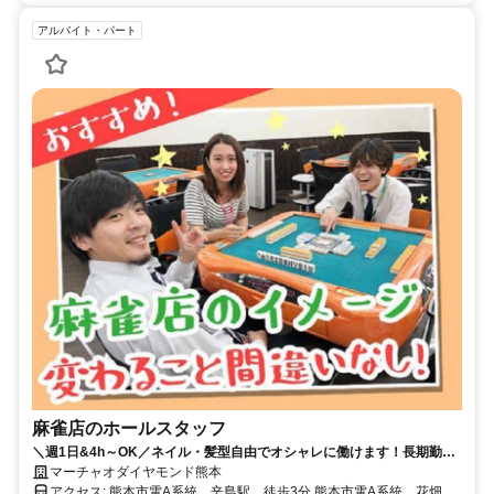
アルバイト・パート
麻雀店のホールスタッフ
＼週1日&4h～OK／ネイル・髪型自由でオシャレに働けます！長期勤務
出来る方大歓迎！
マーチャオダイヤモンド熊本
アクセス: 熊本市電A系統 辛島駅 徒歩3分 熊本市電A系統 花畑