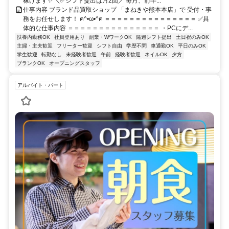
稼げます✨ ＼✅シフト提出は月2回／ 毎月、前半...
仕事内容 ブランド品買取ショップ 「まねきや熊本本店」で 受付・事
務をお任せします！ ฅ^•ω•^ฅ ＝＝＝＝＝＝＝＝＝＝＝＝＝＝＝ ✅具
体的な仕事内容 ＝＝＝＝＝＝＝＝＝＝＝＝＝＝＝ ・PCにデ...
扶養内勤務OK
社員登用あり
副業・WワークOK
隔週シフト提出
土日祝のみOK
主婦・主夫歓迎
フリーター歓迎
シフト自由
学歴不問
車通勤OK
平日のみOK
学生歓迎
転勤なし
未経験者歓迎
午前
経験者歓迎
ネイルOK
夕方
ブランクOK
オープニングスタッフ
アルバイト・パート