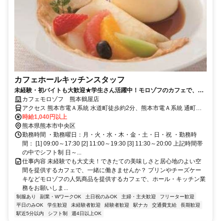
カフェホールキッチンスタッフ
未経験・初バイトも大歓迎★学生さん活躍中！モロゾフのカフェで、ホ
ール・キッチンどちらもできる方募集！
カフェモロゾフ 熊本鶴屋店
アクセス 熊本市電Ａ系統 水道町徒歩約2分、熊本市電Ａ系統 通町筋
徒歩約3分、熊本市電Ａ系統 熊本城・市役所前徒歩約5分
時給1,040円以上
熊本県熊本市中央区
勤務時間 ・勤務曜日：月・火・水・木・金・土・日・祝 ・勤務時
間： [1] 09:00～17:30 [2] 11:00～19:30 [3] 11:30～20:00 上記時間帯
の中でシフト制 日～...
仕事内容 未経験でも大丈夫！できたての美味しさと居心地のよい空
間を提供するカフェで、一緒に働きませんか？ プリンやチーズケー
キなどモロゾフの人気商品を提供するカフェで、ホール・キッチン業
務をお願いしま...
制服あり
副業・WワークOK
土日祝のみOK
主婦・主夫歓迎
フリーター歓迎
平日のみOK
学生歓迎
未経験者歓迎
経験者歓迎
駅ナカ
交通費支給
長期歓迎
駅近5分以内
シフト制
週4日以上OK