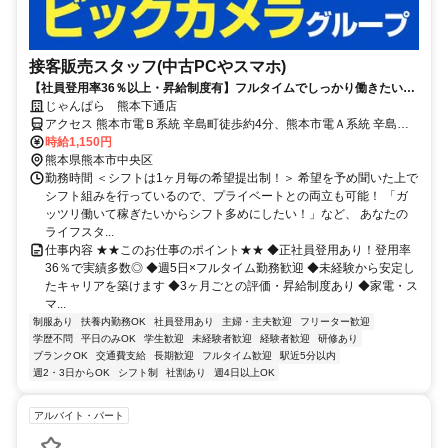
接客販売スタッフ(中古PCやスマホ)
【社員登用率36％以上・昇給制度有】フルタイムでしっかり働きたい方
歓迎！未経験から正社員へ挑戦できます◎面接から最短3日以内で勤務
じゃんぱら 熊本下通店
可能♪
アクセス 熊本市電Ｂ系統 辛島町徒歩約4分、熊本市電Ａ系統 辛島町
徒歩約4分、熊本市電Ａ系統/熊本市電Ｂ系統 花畑町徒歩約5分 辛島町
時給1,150円
駅徒歩4分・通町筋駅徒歩6分
熊本県熊本市中央区
勤務時間 ＜シフトは1ヶ月毎の希望提出制！＞ 希望を予め聞いた上で
シフト組みを行っているので、プライベートとの両立も可能！ 「ガ
ッツリ働いて稼ぎたいからシフト多めにしたい！」など、 あなたの
ライフスタ...
仕事内容 ★★このお仕事のポイント★★ ◆正社員登用あり！登用率
36％で実績多数◎ ◆週5日×フルタイム勤務歓迎 ◆未経験から安定し
たキャリアを築けます ◆3ヶ月ごとの評価・昇給制度あり ◆家電・ス
マ...
制服あり
扶養内勤務OK
社員登用あり
主婦・主夫歓迎
フリーター歓迎
学歴不問
平日のみOK
学生歓迎
未経験者歓迎
経験者歓迎
研修あり
ブランクOK
交通費支給
長期歓迎
フルタイム歓迎
駅近5分以内
週2・3日からOK
シフト制
社割あり
週4日以上OK
アルバイト・パート