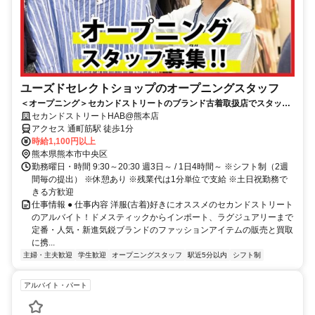
ユーズドセレクトショップのオープニングスタッフ
＜オープニング＞セカンドストリートのブランド古着取扱店でスタッフ
募集！未経験歓迎
セカンドストリートHAB@熊本店
アクセス 通町筋駅 徒歩1分
時給1,100円以上
熊本県熊本市中央区
勤務曜日・時間 9:30～20:30 週3日～ / 1日4時間～ ※シフト制（2週
間毎の提出） ※休憩あり ※残業代は1分単位で支給 ※土日祝勤務で
きる方歓迎
仕事情報 ● 仕事内容 洋服(古着)好きにオススメのセカンドストリート
のアルバイト！ドメスティックからインポート、ラグジュアリーまで
定番・人気・新進気鋭ブランドのファッションアイテムの販売と買取
に携...
主婦・主夫歓迎
学生歓迎
オープニングスタッフ
駅近5分以内
シフト制
アルバイト・パート