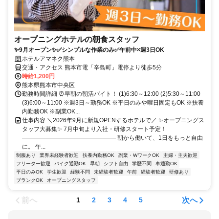
オープニングホテルの朝食スタッフ
✨9月オープン✨✅シンプルな作業のみ✅午前中×週3日OK
ホテルアマネク熊本
交通・アクセス 熊本市電「辛島町」電停より徒歩5分
時給1,200円
熊本県熊本市中央区
勤務時間詳細 ⏰早朝の朝活バイト！ (1)6:30～12:00 (2)5:30～11:00
(3)6:00～11:00 ※週3日～勤務OK ※平日のみや曜日固定もOK ※扶養
内勤務OK ※副業OK...
仕事内容 ＼2026年9月に新規OPENするホテルで／ ✨オープニングス
タッフ大募集✨ 7月中旬より入社・研修スタート予定！
―――――――――――――――― 朝から働いて、1日をもっと自由
に。 午...
制服あり
業界未経験者歓迎
扶養内勤務OK
副業・WワークOK
主婦・主夫歓迎
フリーター歓迎
バイク通勤OK
早朝
シフト自由
学歴不問
車通勤OK
平日のみOK
学生歓迎
経験不問
未経験者歓迎
午前
経験者歓迎
研修あり
ブランクOK
オープニングスタッフ
前へ
次へ
1
2
3
4
5