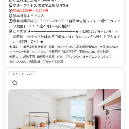
小皿料理と窯焼きKAMANO
交通・アクセス 市電辛島町 徒歩3分
時給1,300円～1,500円
熊本県熊本市中央区
勤務時間詳細 ⏰17：00～23：00 ＊自己申告制シフト ＊週5日ガッツ
リ勤務もOK！ ＊週2.3日～も応相談♪
仕事内容 ★─────────────────★ ✅勤務は17時～23時！ ✅
高時給！頑張った分は給与で還元 ✅まかないはお持ち帰りもできます
♪ ✅週2日～OK！ ★─────────────────...
制服あり
業界未経験者歓迎
副業・WワークOK
1日4時間以内OK
土日祝のみOK
フリーター歓迎
シフト自由
学歴不問
職場見学可
平日のみOK
学生歓迎
転勤なし
経験不問
未経験者歓迎
夕方
ブランクOK
オープニングスタッフ
まかないあり
長期歓迎
フルタイム歓迎
アルバイト・パート