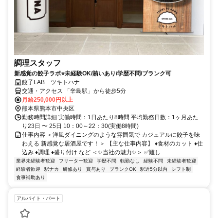
調理スタッフ
新感覚の餃子ラボ⭐未経験OK/賄いあり/学歴不問/ブランク可
餃子LAB ツキトハナ
交通・アクセス 「辛島駅」から徒歩5分
月給250,000円以上
熊本県熊本市中央区
勤務時間詳細 実働時間：1日あたり8時間 平均勤務日数：1ヶ月あた
り23日 〜 25日 10：00～22：30(実働8時間)
仕事内容 ＜洋風ダイニングのような雰囲気で カジュアルに餃子を味
わえる 新感覚な居酒屋です！＞ 【主な仕事内容】 ♦食材のカット ♦仕
込み ♦調理 ♦盛り付け など ＜✨当社の魅力✨＞ ✅難し...
業界未経験者歓迎
フリーター歓迎
学歴不問
転勤なし
経験不問
未経験者歓迎
経験者歓迎
駅ナカ
研修あり
賞与あり
ブランクOK
駅近5分以内
シフト制
食事補助あり
アルバイト・パート