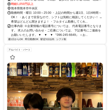
駅 徒歩4分
時給1,050円以上
熊本県熊本市中央区
勤務時間・曜日: 10:00～25:00 ・上記の時間から週1日、1日4時間～
OK！ ・あくまで目安なので、シフトは気軽に相談してください！ →
希望はどんどん聞きますよ！ ・フルタイム勤務してくれ...
仕事内容: ※企業情報の電話番号については、 代表電話番号となりま
す。 求人のお問い合わせ・ご応募については、 下記番号にご連絡を
お願いいたします。 ▼ ▼ ▼ 『096-245-6649』 ＜お...
週1日からOK
即日勤務OK
駅近5分以内
シフト制
アルバイト・パート