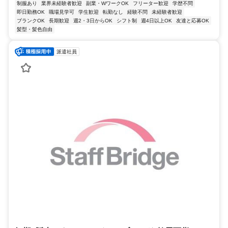
制服あり
業界未経験者歓迎
副業・WワークOK
フリーター歓迎
学歴不問
即日勤務OK
職場見学可
学生歓迎
転勤なし
経験不問
未経験者歓迎
ブランクOK
長期歓迎
週2・3日からOK
シフト制
週4日以上OK
友達と応募OK
髪型・髪色自由
派遣社員