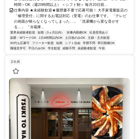
時間～OK（週20時間以上） ＜シフト制＞ 毎月20日前...
仕事内容 ★未経験歓迎★履歴書不要で応募可能！ 大手家電量販店の
「修理受付」に関するお電話対応（受電）のお仕事です。 「テレビ
の画面が映らなくなってしまった…」 「洗濯機から変な音がす
る…」 「冷蔵庫...
業界未経験者歓迎
短期（3ヵ月以内）
扶養内勤務OK
社員登用あり
副業・WワークOK
1日4時間以内OK
土日祝のみOK
主婦・主夫歓迎
60代も応募可
フリーター歓迎
短期
シフト自由
学歴不問
即日勤務OK
職場見学可
平日のみOK
学生歓迎
経験不問
未経験者歓迎
午前
正社員