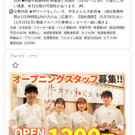
日間 ■研修中勤務時間 研修後と同条件（19:00～22:00） ※繁忙に伴
い残業、休日出勤の可能性があります。(時...
仕事内容 ★Wワークをしたい方、学生さんも大歓迎★ （他社勤務時
間が1日5時間以内の方のみご応募可） 【契約期間】 10月28日(水)～
11月16日(月) 郵政グループの事務センターで一緒に働きま...
主婦・主夫歓迎
フリーター歓迎
バイク通勤OK
学歴不問
車通勤OK
固定時間制
平日のみOK
転勤なし
未経験者歓迎
経験者歓迎
ネイルOK
有資格者歓迎
研修あり
ブランクOK
交通費支給
フルタイム歓迎
駅近5分以内
ピアスOK
服装自由
ひげOK
アルバイト・パート