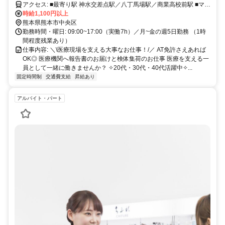
アクセス: ■最寄り駅 神水交差点駅／八丁馬場駅／商業高校前駅 ■マイ
カー通勤OK◎ └無料駐車場あり
時給1,100円以上
熊本県熊本市中央区
勤務時間・曜日: 09:00~17:00（実働7h）／月~金の週5日勤務 （1時
間程度残業あり）
仕事内容: ＼\医療現場を支える大事なお仕事！/／ AT免許さえあれば
OK◎ 医療機関へ報告書のお届けと検体集荷のお仕事 医療を支える一
員として一緒に働きませんか？ ✧20代・30代・40代活躍中✧...
固定時間制
交通費支給
昇給あり
アルバイト・パート