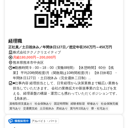
経理職
正社員／土日祝休み／年間休日127日／想定年収350万円～450万円
株式会社テクノクリエイティブ
月給180,000円～200,000円
熊本県熊本市中央区
■勤務時間 9：00～18：00（実働8時間） 【休憩時間】 60分 【残
業】 平均20時間程度/月（閑散期は10時間程度/月） 【休日休暇】 ・
年間休日127日 ・土日祝休み（完全週休二日制）...
■仕事内容 経理担当として、日常経理から決算業務まで幅広い業務を
担当していただきます。 会社の業務拡大や新規事業の立ち上げを支
える、経理基盤の構築・運営にも携わっていただくポジションです。
【具体的...
資格取得支援あり
社会保険あり
固定時間制
経験者歓迎
研修あり
社会保険完備
賞与あり
交通費支給
土日祝休み
昇給あり
賞与年2回あり
寮・社宅あり
アルバイト・パート