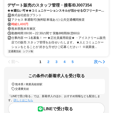
デザート販売のスタッフ管理・接客/BJ007354
★★週払い可★★コミュニケーションスキルが活かせる◎フリーター・
ブランクある方歓迎
株式会社総合プラント
アクセス 車通勤可(無料駐車場あり) 公共交通機関推奨
時給1,400円
熊本県熊本市東区
勤務時間 09:00～22:30の間で 実働8時間/休憩60分
仕事内容 << 1名募集！ >> ★正社員雇用前提★ ・アイスクリーム販売
店での販売 スタッフ管理をお任せいたします。 ★人とコミュニケー
ションをとることが 好きな方ぜひご応募ください！ ※就業後...
交通費支給
シフト制
前へ
次へ
1
2
3
4
5
この条件の新着求人を受け取る
熊本県 / 商業高校前駅
交通費支給
「LINEで受け取る」では、新着求人のほか、おすすめ情報なども配信しま
す。
詳しくはこちら
LINEで受け取る