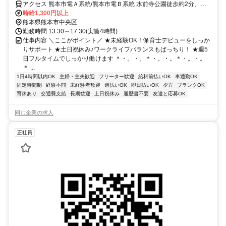
アクセス 熊本市電Ａ系統/熊本市電Ｂ系統 水前寺公園徒歩約2分、熊
本市電Ａ系統/熊本市電Ｂ系統 市立体育館前徒歩約2分、熊本市電Ａ系
時給1,300円以上
統/熊本市電Ｂ系統 国府（熊本県）徒歩約7分 熊本県熊本市中央区出
熊本県熊本市中央区
水１丁目
勤務時間 13:30～17:30(実働4時間)
仕事内容 ＼ここがポイント／ ★未経験OK！保育士デビューをしっか
りサポート ★土日祝休み♪ワークライフバランスもばっちり！ ★週5
日フルタイムでしっかり働けます ＊・。・。＊・。・。＊・。・。
＊ ...
1日4時間以内OK
主婦・主夫歓迎
フリーター歓迎
給料前払いOK
車通勤OK
固定時間制
経験不問
未経験者歓迎
週払いOK
即日払いOK
夕方
ブランクOK
育休あり
交通費支給
長期歓迎
土日祝休み
履歴書不要
友達と応募OK
同じ企業の求人
正社員