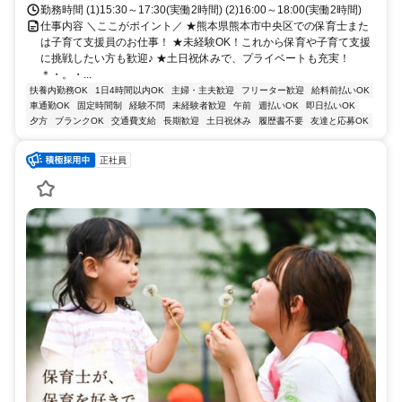
水１丁目
勤務時間 (1)15:30～17:30(実働2時間) (2)16:00～18:00(実働2時間)
仕事内容 ＼ここがポイント／ ★熊本県熊本市中央区での保育士また
は子育て支援員のお仕事！ ★未経験OK！これから保育や子育て支援
に挑戦したい方も歓迎♪ ★土日祝休みで、プライベートも充実！
＊・。・...
扶養内勤務OK
1日4時間以内OK
主婦・主夫歓迎
フリーター歓迎
給料前払いOK
車通勤OK
固定時間制
経験不問
未経験者歓迎
午前
週払いOK
即日払いOK
夕方
ブランクOK
交通費支給
長期歓迎
土日祝休み
履歴書不要
友達と応募OK
正社員