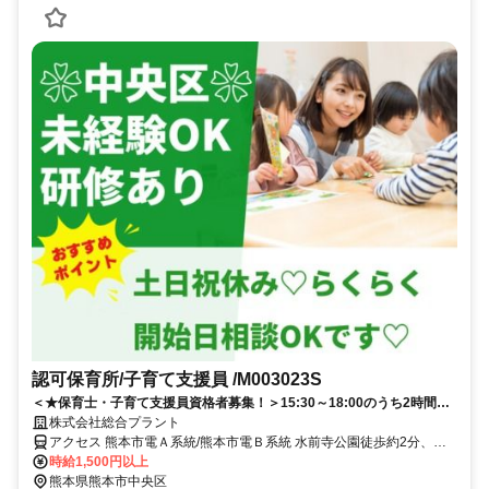
認可保育所/子育て支援員 /M003023S
＜★保育士・子育て支援員資格者募集！＞15:30～18:00のうち2時間◎
土日祝休みで働きやすい♪
株式会社総合プラント
アクセス 熊本市電Ａ系統/熊本市電Ｂ系統 水前寺公園徒歩約2分、熊
本市電Ａ系統/熊本市電Ｂ系統 市立体育館前徒歩約2分、熊本市電Ａ系
時給1,500円以上
統/熊本市電Ｂ系統 国府（熊本県）徒歩約7分 熊本県熊本市中央区出
熊本県熊本市中央区