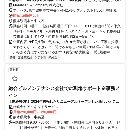
Mamasan & Company 株式会社
アクセス: 熊本県熊本市中央区神水1-8-8 フォレストビル1F 駐輪場あ
り バス停留所「県庁前」または「北窪」より徒歩3分 市電｢八丁馬場
時給1,050円以上
駅｣より徒歩5分 ｢商業高校前駅｣より徒歩10分 給与: ◆昇給あり ◆交
熊本県熊本市中央区
通費一部支給(1日往復300円まで) ◆研修あり 一人ひとりの頑張りに
勤務時間・曜日: ・勤務時間曜日 平日9:00〜18:00（実働8時間／休憩
応じて昇給もあります◎ 経験関係なく給与UP可能なので 「収入を増
1時間） ※毎月20日〜月初3日をフルタイム（月〜金） ※それ以外は
業務量に応じてシフト調整 勤務日数週2日〜5日（相...
やしたい」 なんて方はこの機会にぜひご応募ください！
仕事内容: ★PC操作に抵抗のない方 ★先輩が横について丁寧に指導
★わからないことはすぐに聞けるやさしい職場♪ ★経理の知識とスキ
ルがある方はすぐになじめます ★簿記3級大歓迎、簿記勉強中...
急募
交通費支給
シフト制
昇給あり
正社員
総合ビルメンテナンス会社での現場サポート※事務メ
イン
【未経験OK】2024年移転したリニューアルオープンした新しいオフィ
スで働いてみませんか？
株式会社アイネットサービス
月給250,000円～350,000円
熊本県熊本市中央区
■勤務時間 9:00〜18:00 ・実働8時間 ・時間外は原則ありません。 但
し、時間外が発生した場合は別途手当を支給します ＜休暇・休日＞