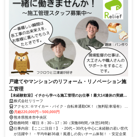
戸建てやマンションのリフォーム・リノベーション施
工管理
【未経験歓迎】イチから学べる施工管理のお仕事！最大14連休の実績多
数！平均年収550万！
株式会社リリーフ
アクセス: ※マイカー・バイク・自転車通勤OK！（無料駐車場有） ※
現場への移動は社用車を利用！
月給220,000円～500,000円
熊本県熊本市中央区
勤務時間・曜日: 8：30～17：30（実働8時間／休憩1時間）
仕事内容: 【ここに注目！】 ・20代～30代を中心に未経験の若い世代
が活躍中！ ・平均年齢36歳！風通しの良いチーム体制！ ・安定企業