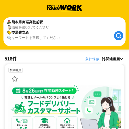
熊本県
商業高校前駅
職種を選択してください
交通費支給
キーワードを選択してください
518件
条件保存
関連度順
契約社員