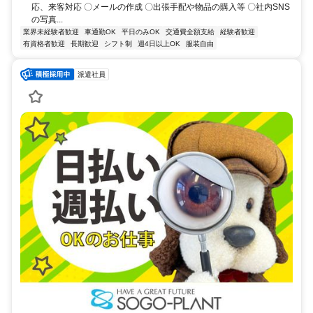
応、来客対応 〇メールの作成 〇出張手配や物品の購入等 〇社内SNS
の写真...
業界未経験者歓迎
車通勤OK
平日のみOK
交通費全額支給
経験者歓迎
有資格者歓迎
長期歓迎
シフト制
週4日以上OK
服装自由
派遣社員