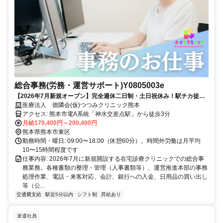
総合事務(労務・運営サポート)Y0805003e
【2026年7月新規オープン】完全週休二日制・土日祝休み！駅チカ徒歩3
分の在宅診療クリニック
医療法人 徳隣会(仮)つつみクリニック熊本
アクセス: 熊本市電A系統「神水交差点駅」から徒歩3分
月給170,400円～200,400円
熊本県熊本市東区
勤務時間・曜日: 09:00〜18:00（休憩60分）。時間外労働は月平均
10〜15時間程度です
仕事内容: 2026年7月に新規開設する在宅診療クリニックでの総合事
務業務。各種書類の整理・管理（人事書類等）、運営推進本部の事務
処理作業、電話・来客対応、会計、銀行への入金、日用品の買い出し
等（公...
交通費支給
駅近5分以内
シフト制
昇給あり
派遣社員