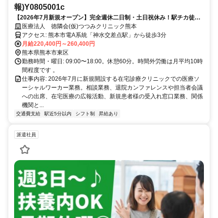
報)Y0805001c
【2026年7月新規オープン】完全週休二日制・土日祝休み！駅チカ徒歩3
分の在宅診療クリニック
医療法人 徳隣会(仮)つつみクリニック熊本
アクセス: 熊本市電A系統「神水交差点駅」から徒歩3分
月給220,400円～260,400円
熊本県熊本市東区
勤務時間・曜日: 09:00〜18:00。休憩60分。時間外労働は月平均10時
間程度です 。
仕事内容: 2026年7月に新規開設する在宅診療クリニックでの医療ソ
ーシャルワーカー業務。相談業務、退院カンファレンスや担当者会議
への出席、在宅医療の広報活動、新規患者様の受入れ窓口業務、関係
機関と...
交通費支給
駅近5分以内
シフト制
昇給あり
派遣社員