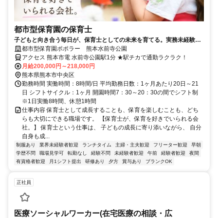
都市型保育園の保育士
子どもと向き合う毎日が、保育士としての未来を育てる。実務未経験・
ブランクOK♪賞与年2回！年間休日108日/122日の選択可◎少人数で働き
都市型保育園ポポラー 熊本水前寺公園
やすい都市型保育園！
アクセス 熊本市電 水前寺公園駅1分 ★駅チカで通勤ラクラク！
月給200,000円～218,000円
熊本県熊本市中央区
勤務時間 実働時間：8時間/日 平均勤務日数：1ヶ月あたり20日～21
日 シフトサイクル：1ヶ月 開園時間7：30～20：30の間でシフト制
※1日実働8時間、休憩1時間
仕事内容 保育士として成長することも、保育を楽しむことも、どち
らも大切にできる職場です。 【保育士が、保育を好きでいられる会
社。】 保育士という仕事は、 子どもの成長に寄り添いながら、 自分
自身も成...
制服あり
業界未経験者歓迎
ランチタイム
主婦・主夫歓迎
フリーター歓迎
早朝
学歴不問
職場見学可
転勤なし
経験不問
未経験者歓迎
午前
経験者歓迎
夜間
有資格者歓迎
月1シフト提出
研修あり
夕方
賞与あり
ブランクOK
正社員
医療ソーシャルワーカー(在宅医療の相談・広