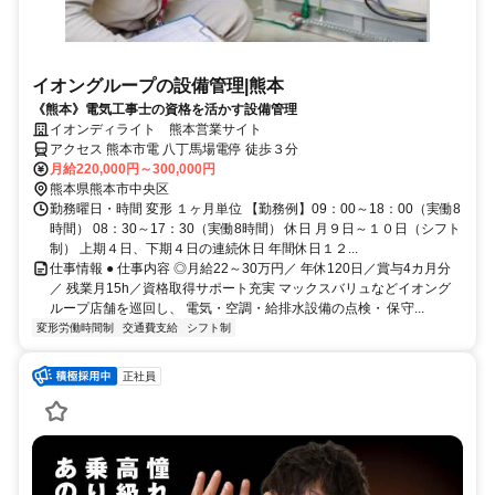
イオングループの設備管理|熊本
《熊本》電気工事士の資格を活かす設備管理
イオンディライト 熊本営業サイト
アクセス 熊本市電 八丁馬場電停 徒歩３分
月給220,000円～300,000円
熊本県熊本市中央区
勤務曜日・時間 変形 １ヶ月単位 【勤務例】09：00～18：00（実働8
時間） 08：30～17：30（実働8時間） 休日 月９日～１０日（シフト
制） 上期４日、下期４日の連続休日 年間休日１２...
仕事情報 ● 仕事内容 ◎月給22～30万円／ 年休120日／賞与4カ月分
／ 残業月15h／資格取得サポート充実 マックスバリュなどイオング
ループ店舗を巡回し、 電気・空調・給排水設備の点検・ 保守...
変形労働時間制
交通費支給
シフト制
正社員