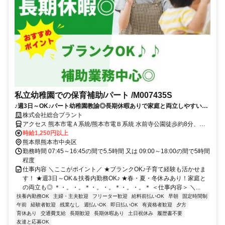
私立幼稚園での保育補助/パート /M007435S
♪週3日～OK♪パート幼稚園教諭◎長期休暇ありで家庭と両立しやすい！
春・夏・冬休みあり♪扶養内勤務◎
株式会社総合プラント
アクセス 熊本市電Ａ系統/熊本市電Ｂ系統 水前寺公園徒歩約8分、熊
本市電Ａ系統/熊本市電Ｂ系統 市立体育館前徒歩約9分、熊本市電Ａ系
時給1,250円以上
統/熊本市電Ｂ系統 国府（熊本県）徒歩約11分 熊本県熊本市中央区出
熊本県熊本市中央区
水３丁目
勤務時間 07:45～16:45の間で5.5時間 又は 09:00～18:00の間で5時間
程度
仕事内容 ＼ここがポイント／ ★ブランクOK♪子育て経験も活かせま
す！ ★週3日～OK＆扶養内勤務OK♪ ★春・夏・冬休みあり！家庭と
の両立も◎ ＊・。・。＊・。・。＊・。・。＊ ＜仕事内容＞ ＼...
扶養内勤務OK
主婦・主夫歓迎
フリーター歓迎
給料前払いOK
早朝
固定時間制
午前
経験者歓迎
残業なし
週払いOK
即日払いOK
有資格者歓迎
夕方
育休あり
交通費支給
長期歓迎
長期休暇あり
土日祝休み
履歴書不要
友達と応募OK