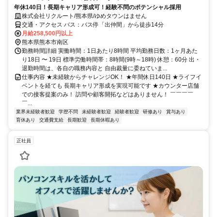
年休140日！長期キャリア形成可！経験不問のポテンシャル採用
株式会社リクルート/熊本県/ゆめタウンはません
交通・アクセス バス：バス停「出仲間」から徒歩14分
月給258,500円以上
熊本県熊本市南区
勤務時間詳細 実働時間：1日あたり8時間 平均勤務日数：1ヶ月あた
り18日 〜 19日 標準労働時間帯：8時間(9時～18時) 休憩：60分 出・
退勤時間は、各自の職務内容と 自由裁量に委ねていま...
仕事内容 ★未経験からチャレンジOK！ ★年間休日140日 ★ライフイ
ベントを経ても 長期キャリア形成を実現可能です ★カウンター店舗
での接客提案のみ！ 訪問や顧客開拓などはありません！ ￣￣￣￣
￣...
業界未経験者歓迎
学歴不問
未経験者歓迎
経験者歓迎
研修あり
賞与あり
育休あり
交通費支給
長期歓迎
長期休暇あり
正社員