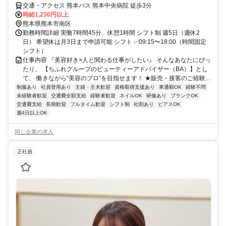
交通・アクセス 熊本バス 熊本中央病院 徒歩3分
時給1,230円以上
熊本県熊本市南区
勤務時間詳細 実働7時間45分、休憩1時間 シフト制 週5日（週休2
日） 希望休は月3日まで申請可能 シフト ✅09:15〜18:00（時間固定
シフト）
仕事内容 『美容好き×人と関わる仕事がしたい』 そんなあなたにぴっ
たり。 【ちふれグループのビューティーアドバイザー（BA）】とし
て、 働きながら“美容のプロ”を目指せます！ ★販売・接客のご経験...
制服あり
社員登用あり
主婦・主夫歓迎
資格取得支援あり
車通勤OK
経験不問
未経験者歓迎
交通費全額支給
経験者歓迎
ネイルOK
研修あり
ブランクOK
交通費支給
長期歓迎
フルタイム歓迎
シフト制
社割あり
ピアスOK
週4日以上OK
同じ企業の求人
正社員