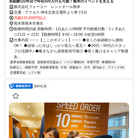
未経験◎2年目で年収500万円も可能！熊本のイベントを支える
株式会社フォーユー レントオール熊本
交通・アクセス 神水交差点電停より車で2分
月給220,000円以上
熊本県熊本市東区
勤務時間詳細 実働時間：1日あたり8時間 平均勤務日数：1ヶ月あた
り21日 〜 22日 【勤務時間】9:00～18:00 ※休憩1時間
仕事内容 ✨✨✨【ここがポイント】✨✨✨ ◆全くの未経験から挑戦
OK！ ◆頑張った分はしっかり収入へ還元！ ◆20代～30代のスタッ
フが活躍中♪ ◆働きながら資格取得可能◎ ◆長く働けるキャリア制度
あ...
業界未経験者歓迎
資格取得支援あり
バイク通勤OK
学歴不問
車通勤OK
転勤なし
経験不問
未経験者歓迎
午前
研修あり
夕方
賞与あり
ブランクOK
交通費支給
シフト制
契約社員