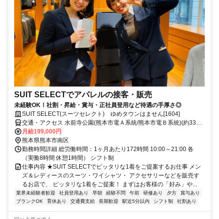
SUIT SELECTでアパレルの接客・販売
未経験OK！社割・昇給・賞与・正社員登用など待遇の手厚さ◎
SUIT SELECT(スーツセレクト) ゆめタウンはません[1604]
交通・アクセス 水前寺公園(熊本市電Ａ系統/熊本市電Ｂ系統)(約33分)
南熊本(ＪＲ豊肥本線)(約33分) 市立体育館前(熊本市電Ａ系統/熊本市
月給199,000円
電Ｂ系統)(約33分)
熊本県熊本市南区
勤務時間詳細 総労働時間：1ヶ月あたり172時間 10:00～21:00 各
（実働8時間 休憩1時間） シフト制
仕事内容 ★SUIT SELECTでピッタリな1着をご提案するお仕事 メン
ズ＆レディースのスーツ・ワイシャツ・ アクセサリーなどを販売す
るお店で、 ピッタリな1着をご提案！ まずはお客様の「好み」や...
業界未経験者歓迎
社員登用あり
早朝
経験不問
午前
研修あり
夕方
賞与あり
ブランクOK
育休あり
交通費支給
長期歓迎
駅近5分以内
シフト制
社割あり