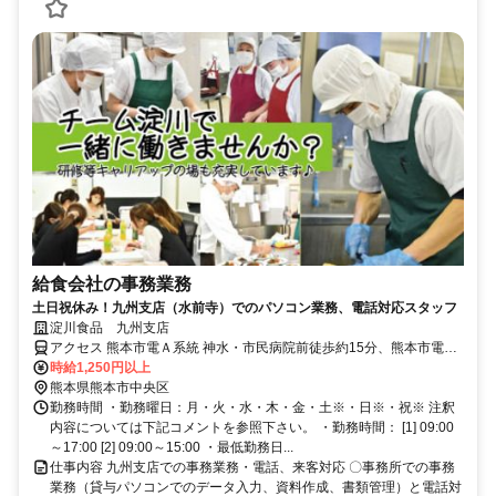
給食会社の事務業務
土日祝休み！九州支店（水前寺）でのパソコン業務、電話対応スタッフ
淀川食品 九州支店
アクセス 熊本市電Ａ系統 神水・市民病院前徒歩約15分、熊本市電Ａ
系統 八丁馬場出入口徒歩約17分、熊本市電Ａ系統 市立体育館前徒歩
時給1,250円以上
約17分
熊本県熊本市中央区
勤務時間 ・勤務曜日：月・火・水・木・金・土※・日※・祝※ 注釈
内容については下記コメントを参照下さい。 ・勤務時間： [1] 09:00
～17:00 [2] 09:00～15:00 ・最低勤務日...
仕事内容 九州支店での事務業務・電話、来客対応 〇事務所での事務
業務（貸与パソコンでのデータ入力、資料作成、書類管理）と電話対