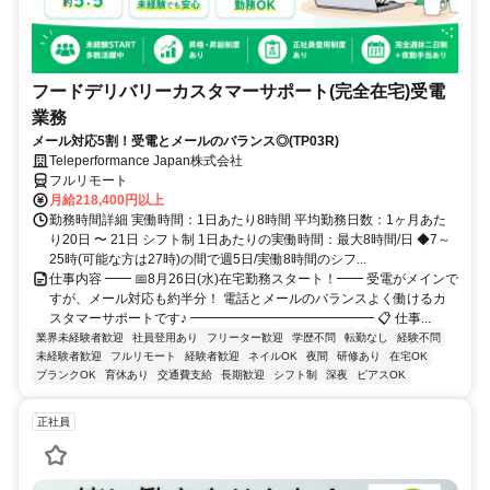
フードデリバリーカスタマーサポート(完全在宅)受電
業務
メール対応5割！受電とメールのバランス◎(TP03R)
Teleperformance Japan株式会社
フルリモート
月給218,400円以上
勤務時間詳細 実働時間：1日あたり8時間 平均勤務日数：1ヶ月あた
り20日 〜 21日 シフト制 1日あたりの実働時間：最大8時間/日 ◆7～
25時(可能な方は27時)の間で週5日/実働8時間のシフ...
仕事内容 ━━ 📅8月26日(水)在宅勤務スタート！━━ 受電がメインで
すが、メール対応も約半分！ 電話とメールのバランスよく働けるカ
スタマーサポートです♪ ━━━━━━━━━━━━━━ 📋 仕事...
業界未経験者歓迎
社員登用あり
フリーター歓迎
学歴不問
転勤なし
経験不問
未経験者歓迎
フルリモート
経験者歓迎
ネイルOK
夜間
研修あり
在宅OK
ブランクOK
育休あり
交通費支給
長期歓迎
シフト制
深夜
ピアスOK
正社員