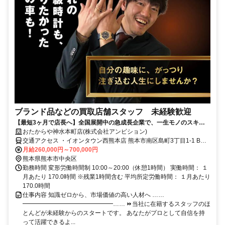
ブランド品などの買取店舗スタッフ 未経験歓迎
【最短3ヶ月で店長へ】全国展開中の急成長企業で、一生モノのスキル
とキャリアを手にしませんか？
おたからや神水本町店(株式会社アンビション)
交通アクセス ・イオンタウン西熊本店 熊本市南区島町3丁目1-1 B街
区 ・ゆめマート島崎店 熊本市西区島崎2-12-1 ・神水本町店 熊本市東
月給260,000円～700,000円
区神水本町２６−１７ ・竜田口駅前店 熊本市北区黒髪7丁目101-3 ・
熊本県熊本市中央区
ゆめマート人吉店 人吉市上薩摩瀬町880 ・ドン・キホーテ合志店 合
勤務時間 変形労働時間制 10:00～20:00（休憩1時間） 実働時間： １
志市須屋1936-1 ・ゆめマート東山鹿店 鹿市古閑十三部１００６－５
月あたり 170.0時間 ※残業1時間含む 平均所定労働時間： １月あたり
※上記店舗内で異動や応援あり
170.0時間
仕事内容 知識ゼロから、市場価値の高い人材へ ……
━━━━━━━━━━━━━━━…… ⏩当社に在籍するスタッフのほ
とんどが未経験からのスタートです。 あなたがプロとして自信を持
って活躍できるよ...