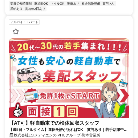
変形労働時間制
車通勤OK
ネイルOK
研修あり
社会保険完備
賞与あり
昇給あり
賞与年2回あり
アルバイト・パート
【AT可】軽自動車での検体回収スタッフ
【週5日・フルタイム】運転免許があればOK｜賞与あり｜若手活躍中｜
固定ルート・力仕事なし｜新着化｜20代・30代・40代活躍中
株式会社LSIメディエンス(PHCグループ)熊本営業所