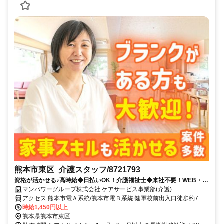
熊本市東区_介護スタッフ/8721793
資格が活かせる♪高時給◆日払いOK！介護福祉士◆来社不要！WEB・電
話登録ＯＫ◎
マンパワーグループ株式会社 ケアサービス事業部(介護)
アクセス 熊本市電Ａ系統/熊本市電Ｂ系統 健軍校前出入口徒歩約7
分、熊本市電Ａ系統/熊本市電Ｂ系統 神水交差点徒歩約8分、熊本市電
時給1,450円以上
Ａ系統/熊本市電Ｂ系統 動植物園入口徒歩約11分 車・バイク通勤
熊本県熊本市東区