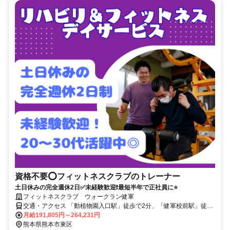
資格不要⭕フィットネスクラブのトレーナー
土日休みの完全週休2日✅未経験歓迎❗最短半年で正社員に⭐
フィットネスクラブ ウォークラン健軍
交通・アクセス 「動植物園入口駅」徒歩で2分、「健軍校前駅」徒歩
3分
月給191,805円～264,231円
熊本県熊本市東区