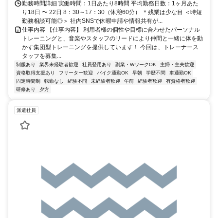
勤務時間詳細 実働時間：1日あたり8時間 平均勤務日数：1ヶ月あた
り18日 〜 22日 8：30～17：30（休憩60分） ＊残業は少な目 ＜時短
勤務相談可能◎＞ 社内SNSで休暇申請や情報共有が...
仕事内容 【仕事内容】 利用者様の個性や目標に合わせたパーソナル
トレーニングと、音楽やスタッフのリードにより仲間と一緒に体を動
かす集団型トレーニングを提供しています！ 今回は、トレーナース
タッフを募集...
制服あり
業界未経験者歓迎
社員登用あり
副業・WワークOK
主婦・主夫歓迎
資格取得支援あり
フリーター歓迎
バイク通勤OK
早朝
学歴不問
車通勤OK
固定時間制
転勤なし
経験不問
未経験者歓迎
午前
経験者歓迎
有資格者歓迎
研修あり
夕方
派遣社員