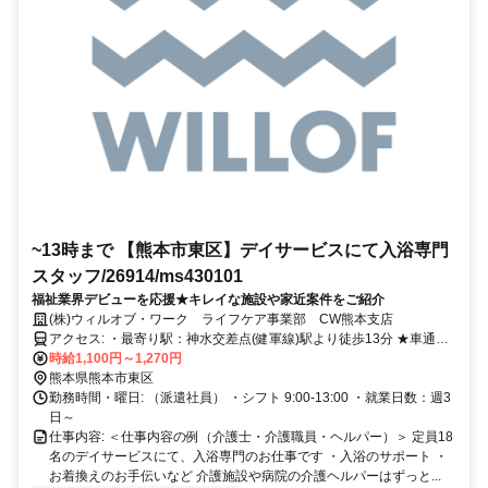
~13時まで 【熊本市東区】デイサービスにて入浴専門
スタッフ/26914/ms430101
福祉業界デビューを応援★キレイな施設や家近案件をご紹介
(株)ウィルオブ・ワーク ライフケア事業部 CW熊本支店
アクセス: ・最寄り駅：神水交差点(健軍線)駅より徒歩13分 ★車通勤
可能です！
時給1,100円～1,270円
熊本県熊本市東区
勤務時間・曜日: （派遣社員） ・シフト 9:00-13:00 ・就業日数：週3
日～
仕事内容: ＜仕事内容の例（介護士・介護職員・ヘルパー）＞ 定員18
名のデイサービスにて、入浴専門のお仕事です ・入浴のサポート ・
お着換えのお手伝いなど 介護施設や病院の介護ヘルパーはずっと...