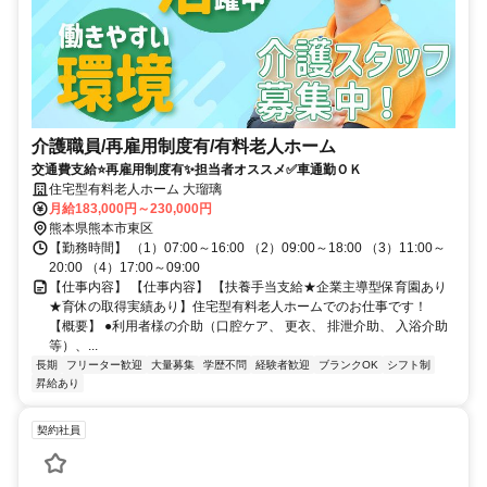
介護職員/再雇用制度有/有料老人ホーム
交通費支給⭐️再雇用制度有✨担当者オススメ✅️車通勤ＯＫ
住宅型有料老人ホーム 大瑠璃
月給183,000円～230,000円
熊本県熊本市東区
【勤務時間】 （1）07:00～16:00 （2）09:00～18:00 （3）11:00～
20:00 （4）17:00～09:00
【仕事内容】 【仕事内容】 【扶養手当支給★企業主導型保育園あり
★育休の取得実績あり】住宅型有料老人ホームでのお仕事です！
【概要】 ●利用者様の介助（口腔ケア、 更衣、 排泄介助、 入浴介助
等）、...
長期
フリーター歓迎
大量募集
学歴不問
経験者歓迎
ブランクOK
シフト制
昇給あり
契約社員