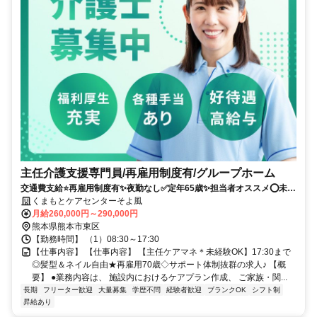
主任介護支援専門員/再雇用制度有/グループホーム
交通費支給⭐️再雇用制度有✨夜勤なし✅️定年65歳✨担当者オススメ⭕️未経
験歓迎✨研修支援有❗️車通勤ＯＫ
くまもとケアセンターそよ風
月給260,000円～290,000円
熊本県熊本市東区
【勤務時間】 （1）08:30～17:30
【仕事内容】 【仕事内容】 【主任ケアマネ＊未経験OK】17:30まで
◎髪型＆ネイル自由★再雇用70歳◇サポート体制抜群の求人♪ 【概
要】 ●業務内容は、 施設内におけるケアプラン作成、 ご家族・関...
長期
フリーター歓迎
大量募集
学歴不問
経験者歓迎
ブランクOK
シフト制
昇給あり