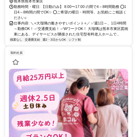
熊本県熊本市東区
勤務時間・曜日: 【日勤のみ】 8:00〜17:00 の間で4～8時間勤務 ⭕1
日4～8時間の間でOK✨ ⭕ご希望の曜日・時間等、お気軽にご相談く
ださい♪
仕事内容: ＼⭐大瑠璃の働きやすいポイント⭐／ ✅週1日～、1日4時間
～勤務OK！ ✅交通費支給！ ✅WワークOK！ 大瑠璃は熊本市東区図画
東にある、デイサービスが隣接された住宅型有料老人ホームで...
残業なし
交通費支給
週2・3日からOK
シフト制
契約社員