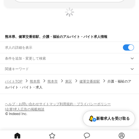
熊本県、健軍交番前駅、介護・福祉のアルバイト・バイト求人情報
求人の詳細を表示
条件を追加・変更して検索
市区町村を追加・変更
関連キーワード
完全在宅ワーク 全国
シール貼り 在宅
現在地周辺
ガチャガチャ
犬カフェ
熊本県
駅を追加・変更
バイトTOP
熊本県
熊本市
東区
健軍交番前駅
介護・福祉のア
熊本県
すべて
ルバイト・バイト・求人
熊本市
すべて
職種を追加・変更
JR鹿児島本線(博多～八代)
中央区
東区
西区
南区
北区
荒尾駅
南荒尾駅
長洲駅
大野下駅
玉名駅
肥後伊倉駅
木葉駅
田原坂駅
植木駅
西里駅
飲食・フードサービス
八代市
人吉市
荒尾市
水俣市
玉名市
山鹿市
菊池市
宇土市
上天草市
宇城市
阿蘇市
特徴を追加・変更
崇城大学前駅
上熊本駅
熊本駅
西熊本駅
川尻駅
富合駅
宇土駅
松橋駅
小川駅
有佐駅
飲食・フードサービス
すべて
ヘルプ・お問い合わせ
サイトマップ
利用規約・プライバシーポリシー
天草市
合志市
植木町
下益城郡
玉名郡
菊池郡
阿蘇郡
上益城郡
八代郡
葦北郡
千丁駅
新八代駅
八代駅
ホールスタッフ
キッチンスタッフ
皿洗い・洗い場
精肉・鮮魚加工
給食調理
人気
[企業]求人広告の掲載相談
球磨郡
天草郡
雇用形態を追加・変更
パン屋（ベーカリー）
フードカウンター販売員
バー（BAR）・バーテンダー
日払いOK
高校生歓迎
学生歓迎
深夜の仕事
髪型・髪色自由
ひげOK
ネイルOK
阿蘇高原線
飲食店補助（開店・閉店準備）
飲食店（店長・マネージャー）
新着求人を受け取る
ピアスOK
アルバイト・パート
履歴書不要
オープニングスタッフ
留学生・外国人活躍中
熊本駅
平成駅
南熊本駅
新水前寺駅
水前寺駅
東海学園前駅
竜田口駅
武蔵塚駅
都道府県を変更
営業・販売
勤務期間
正社員
光の森駅
三里木駅
原水駅
肥後大津駅
瀬田駅
立野駅
赤水駅
市ノ川駅
内牧駅
阿蘇駅
営業・販売
すべて
短期
契約社員
単発・1日OK
長期
期間限定（春夏冬休み等）
いこいの村駅
宮地駅
波野駅
滝水駅
営業
テレフォンアポインター（テレアポ）
ルートセールス
コンビニ
シフト
派遣社員
三角線（あまくさみすみ線）
フードカウンター販売員
アパレル
家電量販店・携帯販売（携帯ショップ）