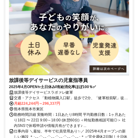
放課後等デイサービスの児童指導員
2025年4月OPEN✨土日休み❗有給消化率ほぼ100％✅
放課後等デイサービスラポァレ健軍
交通・アクセス 「動植物園入口駅」徒歩で2分、「健軍校前駅」徒歩
3分
月給224,244円～296,337円
熊本県熊本市東区
勤務時間詳細 実働時間：1日あたり8時間 平均勤務日数：1ヶ月あた
り18日 〜 22日 9:00～18:00 (休憩60分) ＜時短勤務相談可能◎＞ 社
内SNSで休暇申請や情報共有ができます♪ ...
仕事内容 ＼最短、半年で社員登用あり✨／ 2025年4月オープンの新
しい施設 ＊･｡｡･'･｡｡･'･｡｡･'･｡｡･'･｡｡･'･｡｡･＊ ✅完全週休2日制！土日休