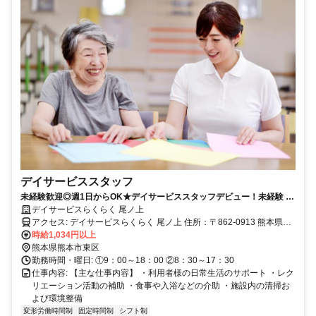
デイサービススタッフ
未経験歓迎◎週1日からOK★デイサービススタッフデビュー！未経験 /
デイサービス / 週1日 / パート / 介護
デイサービスらくらく 尾ノ上
アクセス: デイサービスらくらく 尾ノ上 住所：〒862-0913 熊本県熊
本市東区尾ノ上１丁目８－１ バス停「東部まちづくりセンター前」
時給1,034円以上
徒歩２分 セブンイレブン尾ノ上一丁目店すぐそば
熊本県熊本市東区
勤務時間・曜日: ①9：00～18：00 ②8：30～17：30
仕事内容: 【主な仕事内容】 ・利用者様の日常生活のサポート ・レク
リエーション活動の補助 ・食事や入浴などの介助 ・施設内の清掃お
よび環境整備
変形労働時間制
固定時間制
シフト制