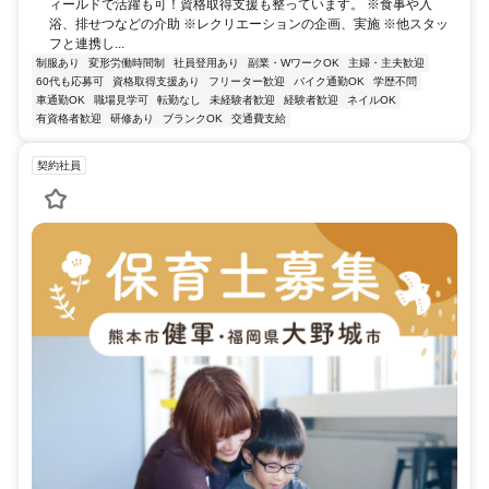
ィールドで活躍も可！資格取得支援も整っています。 ※食事や入
浴、排せつなどの介助 ※レクリエーションの企画、実施 ※他スタッ
フと連携し...
制服あり
変形労働時間制
社員登用あり
副業・WワークOK
主婦・主夫歓迎
60代も応募可
資格取得支援あり
フリーター歓迎
バイク通勤OK
学歴不問
車通勤OK
職場見学可
転勤なし
未経験者歓迎
経験者歓迎
ネイルOK
有資格者歓迎
研修あり
ブランクOK
交通費支給
契約社員