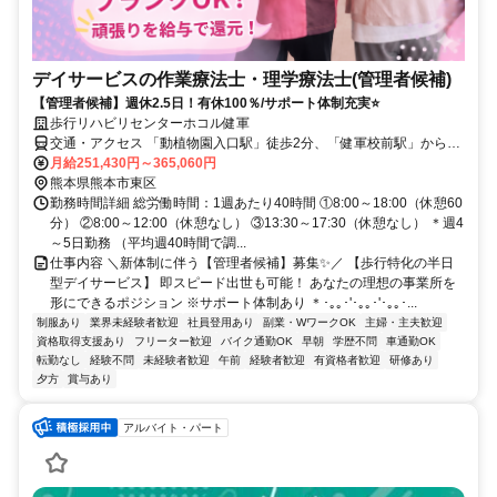
デイサービスの作業療法士・理学療法士(管理者候補)
【管理者候補】週休2.5日！有休100％/サポート体制充実⭐
歩行リハビリセンターホコル健軍
交通・アクセス 「動植物園入口駅」徒歩2分、「健軍校前駅」から徒
歩で3分
月給251,430円～365,060円
熊本県熊本市東区
勤務時間詳細 総労働時間：1週あたり40時間 ①8:00～18:00（休憩60
分） ②8:00～12:00（休憩なし） ③13:30～17:30（休憩なし） ＊週4
～5日勤務 （平均週40時間で調...
仕事内容 ＼新体制に伴う【管理者候補】募集✨／ 【歩行特化の半日
型デイサービス】 即スピード出世も可能！ あなたの理想の事業所を
形にできるポジション ※サポート体制あり ＊･｡｡･'･｡｡･'･｡｡･...
制服あり
業界未経験者歓迎
社員登用あり
副業・WワークOK
主婦・主夫歓迎
資格取得支援あり
フリーター歓迎
バイク通勤OK
早朝
学歴不問
車通勤OK
転勤なし
経験不問
未経験者歓迎
午前
経験者歓迎
有資格者歓迎
研修あり
夕方
賞与あり
アルバイト・パート