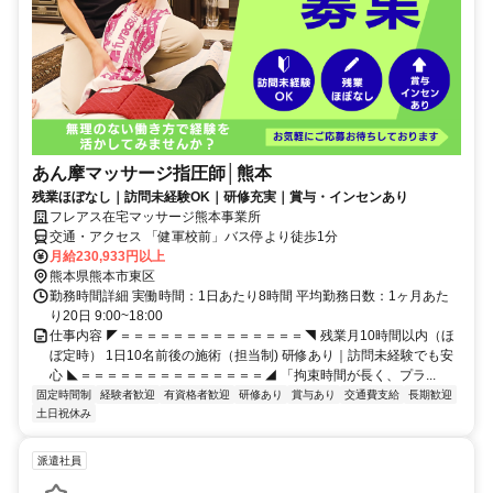
あん摩マッサージ指圧師│熊本
残業ほぼなし｜訪問未経験OK｜研修充実｜賞与・インセンあり
フレアス在宅マッサージ熊本事業所
交通・アクセス 「健軍校前」バス停より徒歩1分
月給230,933円以上
熊本県熊本市東区
勤務時間詳細 実働時間：1日あたり8時間 平均勤務日数：1ヶ月あた
り20日 9:00~18:00
仕事内容 ◤＝＝＝＝＝＝＝＝＝＝＝＝＝＝◥ 残業月10時間以内（ほ
ぼ定時） 1日10名前後の施術（担当制) 研修あり｜訪問未経験でも安
心 ◣＝＝＝＝＝＝＝＝＝＝＝＝＝＝◢ 「拘束時間が長く、プラ...
固定時間制
経験者歓迎
有資格者歓迎
研修あり
賞与あり
交通費支給
長期歓迎
土日祝休み
派遣社員