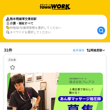
熊本県
健軍交番前駅
介護・福祉すべて
特徴/給与/雇用形態を選択してください
キーワードを選択してください
31件
条件保存
関連度順
正社員