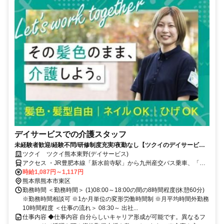
デイサービスでの介護スタッフ
未経験者歓迎/経験不問/研修制度充実/夜勤なし【ツクイのデイサービス/
介護スタッフ求人】
ツクイ ツクイ熊本東野(デイサービス)
アクセス ・JR豊肥本線「新水前寺駅」から九州産交バス乗車、「東
野中学前」下車徒歩約4分
時給1,087円～1,117円
熊本県熊本市東区
勤務時間 ＜勤務時間＞ (1)08:00～18:00の間の8時間程度(休憩60分)
※勤務時間相談可 ※1か月単位の変形労働時間制 ※月平均時間外勤務
10時間程度 ＜仕事の流れ＞ 08:30～ 出社...
仕事内容 ◆仕事内容 自分らしいキャリア形成が可能です。異なるフ