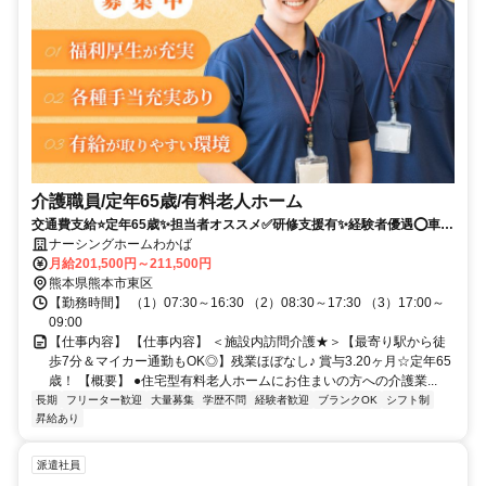
介護職員/定年65歳/有料老人ホーム
交通費支給⭐️定年65歳✨担当者オススメ✅️研修支援有✨経験者優遇⭕️車通
勤ＯＫ✨週休2日❗️駅チカ
ナーシングホームわかば
月給201,500円～211,500円
熊本県熊本市東区
【勤務時間】 （1）07:30～16:30 （2）08:30～17:30 （3）17:00～
09:00
【仕事内容】 【仕事内容】 ＜施設内訪問介護★＞【最寄り駅から徒
歩7分＆マイカー通勤もOK◎】残業ほぼなし♪ 賞与3.20ヶ月☆定年65
歳！ 【概要】 ●住宅型有料老人ホームにお住まいの方への介護業...
長期
フリーター歓迎
大量募集
学歴不問
経験者歓迎
ブランクOK
シフト制
昇給あり
派遣社員