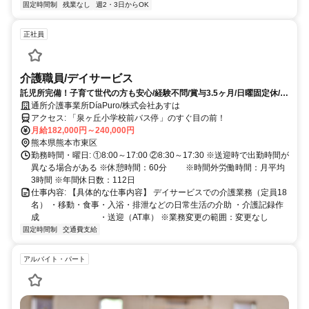
固定時間制
残業なし
週2・3日からOK
正社員
介護職員/デイサービス
託児所完備！子育て世代の方も安心/経験不問/賞与3.5ヶ月/日曜固定休/定
員18名の小規模施設
通所介護事業所DíaPuro/株式会社あすは
アクセス: 「泉ヶ丘小学校前バス停」のすぐ目の前！
月給182,000円～240,000円
熊本県熊本市東区
勤務時間・曜日: ①8:00～17:00 ②8:30～17:30 ※送迎時で出勤時間が
異なる場合がある ※休憩時間：60分 ※時間外労働時間：月平均
3時間 ※年間休日数：112日
仕事内容: 【具体的な仕事内容】 デイサービスでの介護業務（定員18
名） ・移動・食事・入浴・排泄などの日常生活の介助 ・介護記録作
成 ・送迎（AT車） ※業務変更の範囲：変更なし
固定時間制
交通費支給
アルバイト・パート