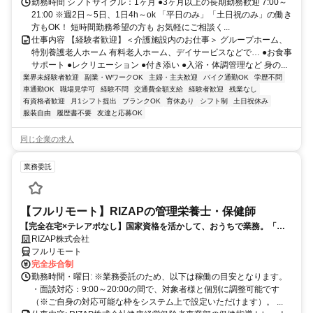
OK（派遣先による）
勤務時間 シフトサイクル：1ヶ月 ●3ヶ月以上の長期勤務歓迎 7:00～
21:00 ※週2日～5日、1日4h～ok 「平日のみ」「土日祝のみ」の働き
方もOK！ 短時間勤務希望の方も お気軽にご相談く...
仕事内容 【経験者歓迎】＜介護施設内のお仕事＞ グループホーム、
特別養護老人ホーム 有料老人ホーム、デイサービスなどで… ●お食事
サポート ●レクリエーション ●付き添い ●入浴・体調管理など 身の...
業界未経験者歓迎
副業・WワークOK
主婦・主夫歓迎
バイク通勤OK
学歴不問
車通勤OK
職場見学可
経験不問
交通費全額支給
経験者歓迎
残業なし
有資格者歓迎
月1シフト提出
ブランクOK
育休あり
シフト制
土日祝休み
服装自由
履歴書不要
友達と応募OK
同じ企業の求人
業務委託
【フルリモート】RIZAPの管理栄養士・保健師
【完全在宅×テレアポなし】国家資格を活かして、おうちで業務。「も
う一つの安心」を。主婦・Wワーカー活躍中！「平日の日中だけ」「夕
RIZAP株式会社
方以降の数時間だけ」など、生活リズムに合わせた時間調整が可能で
フルリモート
す。1件ごとの成果報酬型だから、頑張った分だけ手応えのある収入
完全歩合制
に。充実のサポート体制で、安心の在宅ワークを始めませんか？
勤務時間・曜日: ※業務委託のため、以下は稼働の目安となります。
・面談対応：9:00～20:00の間で、対象者様と個別に調整可能です
（※ご自身の対応可能な枠をシステム上で設定いただけます）。 ...