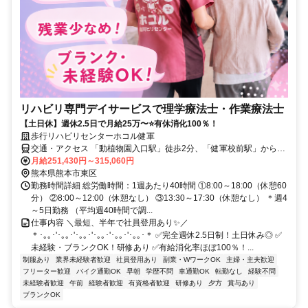
リハビリ専門デイサービスで理学療法士・作業療法士
【土日休】週休2.5日で月給25万〜⭐有休消化100％！
歩行リハビリセンターホコル健軍
交通・アクセス 「動植物園入口駅」徒歩2分、「健軍校前駅」から徒
歩で3分
月給251,430円～315,060円
熊本県熊本市東区
勤務時間詳細 総労働時間：1週あたり40時間 ①8:00～18:00（休憩60
分） ②8:00～12:00（休憩なし） ③13:30～17:30（休憩なし） ＊週4
～5日勤務 （平均週40時間で調...
仕事内容 ＼最短、半年で社員登用あり✨／
＊･｡｡･'･｡｡･'･｡｡･'･｡｡･'･｡｡･'･｡｡･＊ ✅完全週休2.5日制！土日休み◎ ✅
未経験・ブランクOK！研修あり ✅有給消化率ほぼ100％！...
制服あり
業界未経験者歓迎
社員登用あり
副業・WワークOK
主婦・主夫歓迎
フリーター歓迎
バイク通勤OK
早朝
学歴不問
車通勤OK
転勤なし
経験不問
未経験者歓迎
午前
経験者歓迎
有資格者歓迎
研修あり
夕方
賞与あり
ブランクOK