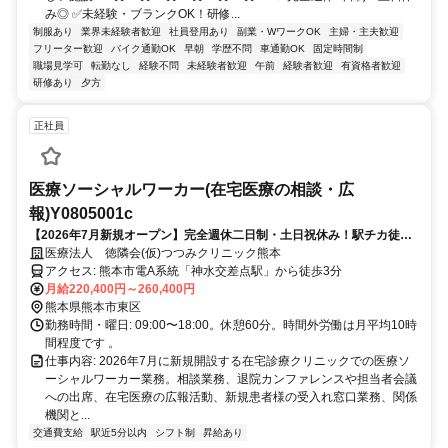
み◎ ✅未経験・ブランクOK！研修...
制服あり
業界未経験者歓迎
社員登用あり
副業・WワークOK
主婦・主夫歓迎
フリーター歓迎
バイク通勤OK
早朝
学歴不問
車通勤OK
固定時間制
職場見学可
転勤なし
経験不問
未経験者歓迎
午前
経験者歓迎
有資格者歓迎
研修あり
夕方
正社員
医療ソーシャルワーカー(在宅医療の相談・広
報)Y0805001c
【2026年7月新規オープン】完全週休二日制・土日祝休み！駅チカ徒歩3
分の在宅診療クリニック
医療法人 徳隣会(仮)つつみクリニック熊本
アクセス: 熊本市電A系統「神水交差点駅」から徒歩3分
月給220,400円～260,400円
熊本県熊本市東区
勤務時間・曜日: 09:00〜18:00。休憩60分。時間外労働は月平均10時
間程度です 。
仕事内容: 2026年7月に新規開設する在宅診療クリニックでの医療ソ
ーシャルワーカー業務。相談業務、退院カンファレンスや担当者会議
への出席、在宅医療の広報活動、新規患者様の受入れ窓口業務、関係
機関と...
交通費支給
駅近5分以内
シフト制
昇給あり