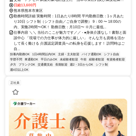
市」の個人宅もしくは病院、施設 ※調査場所に直行直帰可 ※移動手
日給13,600円
段は私有の車又はバイクでお願い致します。
熊本県熊本市東区
勤務時間詳細 実働時間：1日あたり8時間 平均勤務日数：1ヶ月あた
り10日 シフト制（シフト自由／ご自身で調整） 9：00 〜 18:00の
内、実働2時間〜OK！ 勤務日数：月10日〜 ※月に最低...
仕事内容 ＼＼ 当社のここが魅力です／／ - ●身体介護なし！書類と面
談中心 「現場での力仕事が体力的に厳しい」 そんな方も資格を活か
して長く働ける 介護認定調査員への転身を応援します！ 訪問時はご
自...
扶養内勤務OK
1日4時間以内OK
主婦・主夫歓迎
バイク通勤OK
シフト自由
学歴不問
車通勤OK
平日のみOK
未経験者歓迎
午前
経験者歓迎
有資格者歓迎
夕方
ブランクOK
交通費支給
長期歓迎
週2・3日からOK
シフト制
週4日以上OK
正社員