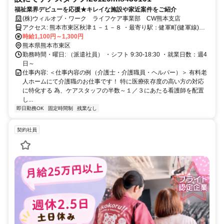
福祉業界デビューを応援★キレイな施設や家近案件をご紹介
(株)ウィルオブ・ワーク ライフケア事業部 CW熊本支店
アクセス: 熊本市東区秋津１－１－８ ・最寄り駅：健軍町(健軍線)
時給1,100円～1,300円
駅 徒歩12分 ★車通勤可能です！
熊本県熊本市東区
勤務時間・曜日: （派遣社員） ・シフト 9:30-18:30 ・就業日数：週4
日～
仕事内容: ＜仕事内容の例（介護士・介護職員・ヘルパー）＞ 有料老
人ホームにて介護職のお仕事です！ 特に医療依存度の高い方の対応
に特化する 為、ケアスタッフの半数～１／３にあたる看護師を配置
し...
即日勤務OK
固定時間制
残業なし
契約社員