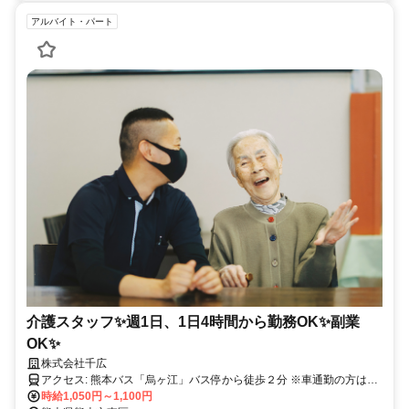
アルバイト・パート
介護スタッフ✨週1日、1日4時間から勤務OK✨副業
OK✨
株式会社千広
アクセス: 熊本バス「烏ヶ江」バス停から徒歩２分 ※車通勤の方は敷
地内の無料駐車場を使えます！
時給1,050円～1,100円