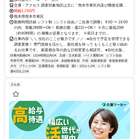
交通・アクセス 調査対象地区は主に「熊本市東区内及び隣接近隣
市」の個人宅もしくは病院、施設 ※調査場所に直行直帰可 ※移動手
時給1,700円
段は私有の車又はバイクでお願い致します。
熊本県熊本市東区
勤務時間詳細 シフト制（シフト自由／ご自身で調整） 9:00 〜 18:00
の内、実働2時間〜OK！ 勤務日数：週2日〜OK！ ※月に最低20件
（約40時間）の 稼働が必要となります。 ※前日までの...
仕事内容 ＼＼ 当社のここが魅力です ／／ - ●自分で予定を管理できる
調査業務！ 専門資格を活かし、責任感を持って もくもくと取り組め
るお仕事です。 家庭都合等の急な日程変更も相談可。 ●自社出版...
扶養内勤務OK
1日4時間以内OK
主婦・主夫歓迎
バイク通勤OK
シフト自由
学歴不問
車通勤OK
平日のみOK
未経験者歓迎
午前
経験者歓迎
有資格者歓迎
夕方
ブランクOK
交通費支給
長期歓迎
週2・3日からOK
シフト制
週4日以上OK
正社員