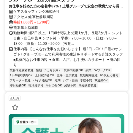
お仕事を始めた方の定着率87%！上場グループで安定の環境だから長く
働ける
ケアスタッフィング株式会社
アクセス 健軍校前駅周辺
時給1,660円～1,700円
熊本県上益城郡
勤務時間 週2日以上、1日6時間以上 短期1か月、長期2か月～ シフト
自由・自己申告 ■ シフト例 （早番）7:00～16:00 （日勤）9:00～
18:00 （遅番）11:00～20:00 （夜勤...
仕事内容 【こんなお仕事をお願いします】 週2日～OK！日勤のオシ
ゴト♪ グループホームで利用者様の生活をサポートする介護スタッフ
■具体的なお仕事内容 ▼食事、入浴、お手洗いのサポート ▼身の回
り...
業界未経験者歓迎
短期（3ヵ月以内）
扶養内勤務OK
副業・WワークOK
1日4時間以内OK
土日祝のみOK
主婦・主夫歓迎
無期雇用派遣
60代も応募可
フリーター歓迎
バイク通勤OK
短期
シフト自由
学歴不問
車通勤OK
即日勤務OK
職場見学可
平日のみOK
経験不問
未経験者歓迎
正社員